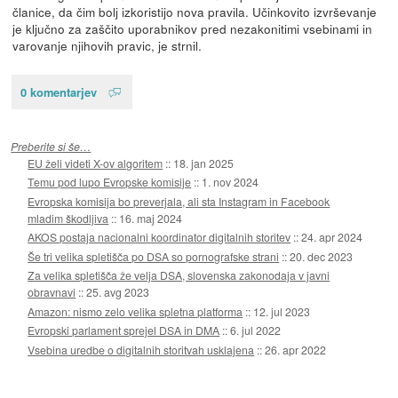
članice, da čim bolj izkoristijo nova pravila. Učinkovito izvrševanje
je ključno za zaščito uporabnikov pred nezakonitimi vsebinami in
varovanje njihovih pravic, je strnil.
0 komentarjev
Preberite si še…
EU želi videti X-ov algoritem
::
18. jan 2025
Temu pod lupo Evropske komisije
::
1. nov 2024
Evropska komisija bo preverjala, ali sta Instagram in Facebook
mladim škodljiva
::
16. maj 2024
AKOS postaja nacionalni koordinator digitalnih storitev
::
24. apr 2024
Še tri velika spletišča po DSA so pornografske strani
::
20. dec 2023
Za velika spletišča že velja DSA, slovenska zakonodaja v javni
obravnavi
::
25. avg 2023
Amazon: nismo zelo velika spletna platforma
::
12. jul 2023
Evropski parlament sprejel DSA in DMA
::
6. jul 2022
Vsebina uredbe o digitalnih storitvah usklajena
::
26. apr 2022