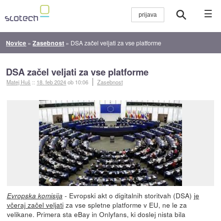
☰
Novice
»
Zasebnost
»
DSA začel veljati za vse platforme
DSA začel veljati za vse platforme
Matej Huš
::
18. feb 2024
ob 10:06
Zasebnost
- Evropski akt o digitalnih storitvah (DSA)
je
Evropska komisija
včeraj začel veljati
za vse spletne platforme v EU, ne le za
velikane. Primera sta eBay in Onlyfans, ki doslej nista bila