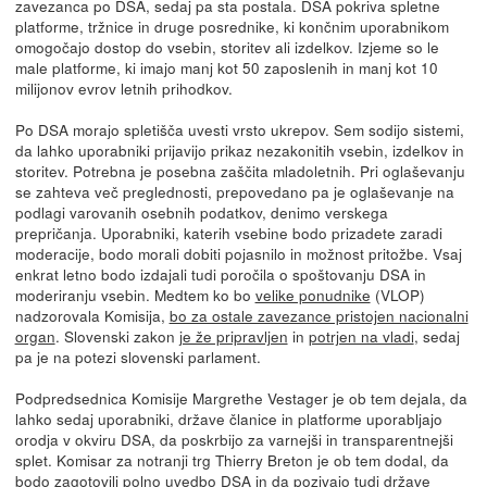
zavezanca po DSA, sedaj pa sta postala. DSA pokriva spletne
platforme, tržnice in druge posrednike, ki končnim uporabnikom
omogočajo dostop do vsebin, storitev ali izdelkov. Izjeme so le
male platforme, ki imajo manj kot 50 zaposlenih in manj kot 10
milijonov evrov letnih prihodkov.
Po DSA morajo spletišča uvesti vrsto ukrepov. Sem sodijo sistemi,
da lahko uporabniki prijavijo prikaz nezakonitih vsebin, izdelkov in
storitev. Potrebna je posebna zaščita mladoletnih. Pri oglaševanju
se zahteva več preglednosti, prepovedano pa je oglaševanje na
podlagi varovanih osebnih podatkov, denimo verskega
prepričanja. Uporabniki, katerih vsebine bodo prizadete zaradi
moderacije, bodo morali dobiti pojasnilo in možnost pritožbe. Vsaj
enkrat letno bodo izdajali tudi poročila o spoštovanju DSA in
moderiranju vsebin. Medtem ko bo
velike ponudnike
(VLOP)
nadzorovala Komisija,
bo za ostale zavezance pristojen nacionalni
organ
. Slovenski zakon
je že pripravljen
in
potrjen na vladi
, sedaj
pa je na potezi slovenski parlament.
Podpredsednica Komisije Margrethe Vestager je ob tem dejala, da
lahko sedaj uporabniki, države članice in platforme uporabljajo
orodja v okviru DSA, da poskrbijo za varnejši in transparentnejši
splet. Komisar za notranji trg Thierry Breton je ob tem dodal, da
bodo zagotovili polno uvedbo DSA in da pozivajo tudi države