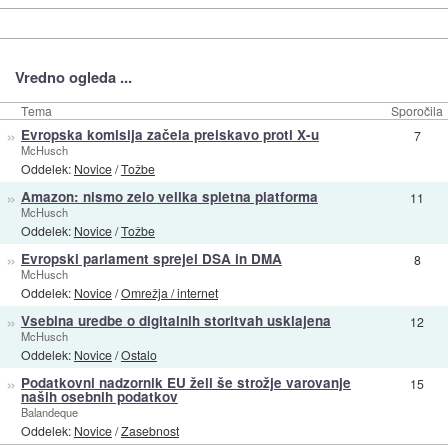
Vredno ogleda ...
Tema
Sporočila
»
Evropska komisija začela preiskavo proti X-u
7
McHusch
Oddelek:
Novice
/
Tožbe
»
Amazon: nismo zelo velika spletna platforma
11
McHusch
Oddelek:
Novice
/
Tožbe
»
Evropski parlament sprejel DSA in DMA
8
McHusch
Oddelek:
Novice
/
Omrežja / internet
»
Vsebina uredbe o digitalnih storitvah usklajena
12
McHusch
Oddelek:
Novice
/
Ostalo
»
Podatkovni nadzornik EU želi še strožje varovanje
15
naših osebnih podatkov
Balandeque
Oddelek:
Novice
/
Zasebnost