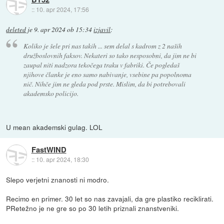
::
10. apr 2024, 17:56
deleted
je
9. apr 2024 ob 15:34
izjavil
:
Koliko je šele pri nas takih ... sem delal s kadrom z 2 naših
družboslovnih faksov. Nekateri so tako nesposobni, da jim ne bi
zaupal niti nadzora tekočega traku v fabriki. Če pogledaš
njihove članke je eno samo nabivanje, vsebine pa popolnoma
nič. Nihče jim ne gleda pod prste. Mislim, da bi potrebovali
akademsko policijo.
U mean akademski gulag. LOL
FastWIND
::
10. apr 2024, 18:30
Slepo verjetni znanosti ni modro.
Recimo en primer. 30 let so nas zavajali, da gre plastiko reciklirati.
PRetežno je ne gre so po 30 letih priznali znanstveniki.