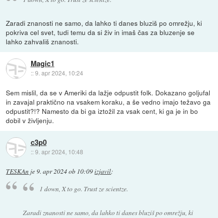
Zaradi znanosti ne samo, da lahko ti danes bluziš po omrežju, ki
pokriva cel svet, tudi temu da si živ in imaš čas za bluzenje se
lahko zahvališ znanosti.
Magic1
::
9. apr 2024, 10:24
Sem mislil, da se v Ameriki da lažje odpustit folk. Dokazano goljufal
in zavajal praktično na vsakem koraku, a še vedno imajo težavo ga
odpustit?!? Namesto da bi ga iztožil za vsak cent, ki ga je in bo
dobil v življenju.
c3p0
::
9. apr 2024, 10:48
TESKAn
je
9. apr 2024 ob 10:09
izjavil
:
1 down, X to go. Trust ze scientze.
Zaradi znanosti ne samo, da lahko ti danes bluziš po omrežju, ki