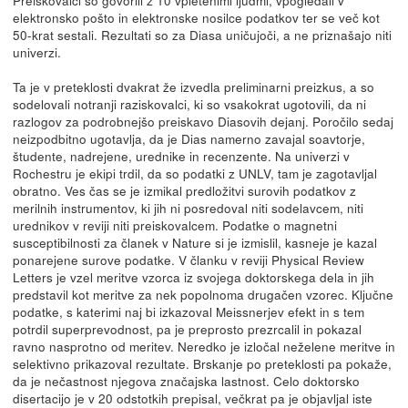
elektronsko pošto in elektronske nosilce podatkov ter se več kot
50-krat sestali. Rezultati so za Diasa uničujoči, a ne priznašajo niti
univerzi.
Ta je v preteklosti dvakrat že izvedla preliminarni preizkus, a so
sodelovali notranji raziskovalci, ki so vsakokrat ugotovili, da ni
razlogov za podrobnejšo preiskavo Diasovih dejanj. Poročilo sedaj
neizpodbitno ugotavlja, da je Dias namerno zavajal soavtorje,
študente, nadrejene, urednike in recenzente. Na univerzi v
Rochestru je ekipi trdil, da so podatki z UNLV, tam je zagotavljal
obratno. Ves čas se je izmikal predložitvi surovih podatkov z
merilnih instrumentov, ki jih ni posredoval niti sodelavcem, niti
urednikov v reviji niti preiskovalcem. Podatke o magnetni
susceptibilnosti za članek v Nature si je izmislil, kasneje je kazal
ponarejene surove podatke. V članku v reviji Physical Review
Letters je vzel meritve vzorca iz svojega doktorskega dela in jih
predstavil kot meritve za nek popolnoma drugačen vzorec. Ključne
podatke, s katerimi naj bi izkazoval Meissnerjev efekt in s tem
potrdil superprevodnost, pa je preprosto prezrcalil in pokazal
ravno nasprotno od meritev. Neredko je izločal neželene meritve in
selektivno prikazoval rezultate. Brskanje po preteklosti pa pokaže,
da je nečastnost njegova značajska lastnost. Celo doktorsko
disertacijo je v 20 odstotkih prepisal, večkrat pa je objavljal iste