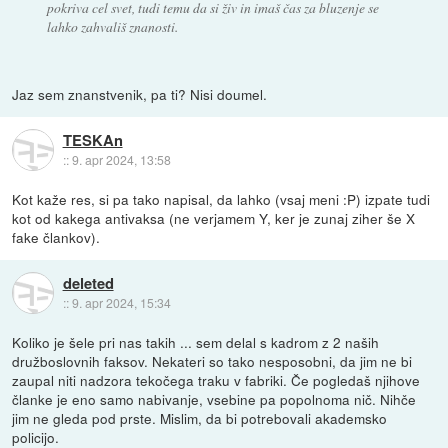
pokriva cel svet, tudi temu da si živ in imaš čas za bluzenje se
lahko zahvališ znanosti.
Jaz sem znanstvenik, pa ti? Nisi doumel.
TESKAn
::
9. apr 2024, 13:58
Kot kaže res, si pa tako napisal, da lahko (vsaj meni :P) izpate tudi
kot od kakega antivaksa (ne verjamem Y, ker je zunaj ziher še X
fake člankov).
deleted
::
9. apr 2024, 15:34
Koliko je šele pri nas takih ... sem delal s kadrom z 2 naših
družboslovnih faksov. Nekateri so tako nesposobni, da jim ne bi
zaupal niti nadzora tekočega traku v fabriki. Če pogledaš njihove
članke je eno samo nabivanje, vsebine pa popolnoma nič. Nihče
jim ne gleda pod prste. Mislim, da bi potrebovali akademsko
policijo.