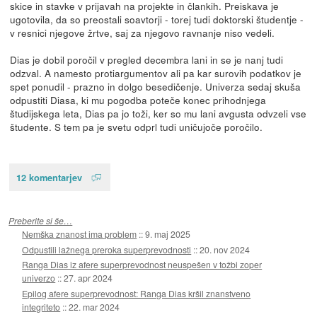
skice in stavke v prijavah na projekte in člankih. Preiskava je
ugotovila, da so preostali soavtorji - torej tudi doktorski študentje -
v resnici njegove žrtve, saj za njegovo ravnanje niso vedeli.
Dias je dobil poročil v pregled decembra lani in se je nanj tudi
odzval. A namesto protiargumentov ali pa kar surovih podatkov je
spet ponudil - prazno in dolgo besedičenje. Univerza sedaj skuša
odpustiti Diasa, ki mu pogodba poteče konec prihodnjega
študijskega leta, Dias pa jo toži, ker so mu lani avgusta odvzeli vse
študente. S tem pa je svetu odprl tudi uničujoče poročilo.
12 komentarjev
Preberite si še…
Nemška znanost ima problem
::
9. maj 2025
Odpustili lažnega preroka superprevodnosti
::
20. nov 2024
Ranga Dias iz afere superprevodnost neuspešen v tožbi zoper
univerzo
::
27. apr 2024
Epilog afere superprevodnost: Ranga Dias kršil znanstveno
integriteto
::
22. mar 2024