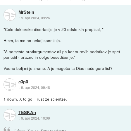
MrStein
::
9. apr 2024, 09:26
"Celo doktorsko disertacijo je v 20 odstotkih prepisal, "
Hmm, to me na nekaj spominja.
"A namesto protiargumentov ali pa kar surovih podatkov je spet
ponudil - prazno in dolgo besedičenje."
Vedno bolj mi je znano. A je mogoče ta Dias naše gore list?
c3p0
::
9. apr 2024, 09:48
1 down, X to go. Trust ze scientze.
TESKAn
::
9. apr 2024, 10:09
1 down, X to go. Trust ze scientze.