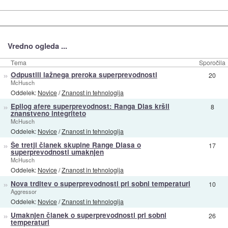
Vredno ogleda ...
Tema
Sporočila
»
Odpustili lažnega preroka superprevodnosti
20
McHusch
Oddelek:
Novice
/
Znanost in tehnologija
»
Epilog afere superprevodnost: Ranga Dias kršil
8
znanstveno integriteto
McHusch
Oddelek:
Novice
/
Znanost in tehnologija
»
Še tretji članek skupine Range Diasa o
17
superprevodnosti umaknjen
McHusch
Oddelek:
Novice
/
Znanost in tehnologija
»
Nova trditev o superprevodnosti pri sobni temperaturi
10
Aggressor
Oddelek:
Novice
/
Znanost in tehnologija
»
Umaknjen članek o superprevodnosti pri sobni
26
temperaturi