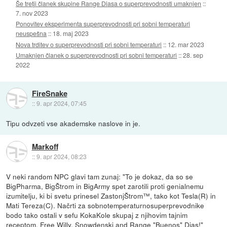
Še tretji članek skupine Range Diasa o superprevodnosti umaknjen
::
7. nov 2023
Ponovitev eksperimenta superprevodnosti pri sobni temperaturi
neuspešna
::
18. maj 2023
Nova trditev o superprevodnosti pri sobni temperaturi
::
12. mar 2023
Umaknjen članek o superprevodnosti pri sobni temperaturi
::
28. sep
2022
FireSnake
::
9. apr 2024, 07:45
Tipu odvzeti vse akademske naslove in je.
Markoff
::
9. apr 2024, 08:23
V neki random NPC glavi tam zunaj: "To je dokaz, da so se
BigPharma, BigŠtrom in BigArmy spet zarotili proti genialnemu
izumitelju, ki bi svetu prinesel ZastonjŠtrom™, tako kot Tesla(R) in
Mati Tereza(C). Načrti za sobnotemperaturnosuperprevodnike
bodo tako ostali v sefu KokaKole skupaj z njihovim tajnim
receptom. Free Willy, Snowdenski and Range "Buenos" Dias!"