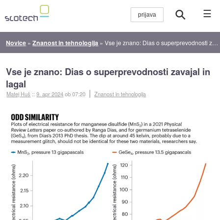
☰
Novice
»
Znanost in tehnologija
»
Vse je znano: Dias o superprevodnosti zavajal in lagal
Vse je znano: Dias o superprevodnosti zavajal in
lagal
Matej Huš
::
9. apr 2024
ob 07:20
Znanost in tehnologija