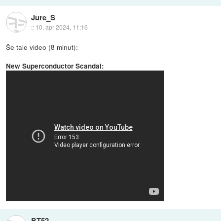
Jure_S
::
10. apr 2024, 11:16
Še tale video (8 minut):
New Superconductor Scandal:
BT52