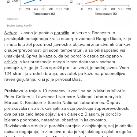
- Javno je postalo
poročilo
univerze v Rochestru o
Nature
prestopkih nesojenega kralja superprevodnosti Range Diasa, ki je
minula leta žel pozornost javnosti z objavami znanstvenih člankov
o superprevodnosti pri sobni temperaturi, a so bili naposled vsi
umaknjeni. Sprva
je kazalo, da bo poročilo ostalo zakopano v
arhivih
, a ker predstavlja enega izmed dokazov v sodnem
postopku, ki ga je Dias sprožil proti univerzi, je sedaj javno. Vseh
124 strani je vrednih branja, povzetek pa kaže na presenetljivo
raven goljufanja, ki
si jo je privoščil Dias
.
Preiskava je trajala 10 mesecev, izvedli pa so jo Marius Millot in
Peter Celliers iz Lawrence Livermore National Laboratoryja in
Marcus D. Knudson iz Sandia National Laboratories. Čeprav
preiskovalci niso strokovnjaki za ožje področje superprevodnosti,
dva pa sta celo letos objavila en članek z Diasom, je poročilo
izjemno podrobno, natančno, obsežno in kakovostno.
Raziskovalna srenja je poročilo sprejela z olajšanjem, saj je odkrito
opisalo dogajanje, in z nejevero, da je kaj takšnega sploh mogoče.
Preiskovalci so govorili z 10 vpletenimi ljudmi, vpogledali v