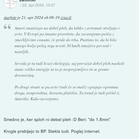
::
22. apr 2024, 10:07
starfotr
je
21. apr 2024 ob 09:19
izjavil
:
Ameri onanirajo na debel pleh, da lahko z avtomati streljajo v
avto. V Evropi pa imamo prioritete, da zavarujemo pešča z
zmečkljivimi conami, če pride do trka. Pustimo to, da bi bilo
mnogo bolje poleg tega uvesti 30 km/h omejitve povsod v
naseljih.
Seveda je tu tudi kvazi ekologija, saj prevažat debel pleh naokoli
stane veliko energije in to je nesprejemljivo in se gremo
downsizing.
Po drugi strani se pa avte (tudi če so mali) vgrajuje ogromna
draga, neuporabna, štorasta platišča. Ta trend je tudi prišel iz
Amerike. Kako neverjetno.
Smešno je, ker sploh ni debel pleh :D Beri: "do 1.8mm"
Krogle prebijejo to BP. Stekla tudi. Poglej internet.