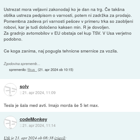
Ustrezat mora veljavni zakonodaji ko je dan na trg. Če takšna
oblika ustreza pedpisom o varnosti, potem ni zadržka za prodajo.
Pomembna zadeva pri varnosti pešcev v primeru trka so zaobljeni
robovi, kar je tudi določeno kaksen min. R je dovoljen.
Za gradnjo avtomobilov v EU obstaja cel kup TSV. V Usa verjetno
podobno.
Ce koga zanima, naj pogugla tehnicne smernice za vozila.
Zgodovina sprememb…
spremenilo:
fikus_
(
21. apr 2024 ob 10:15
)
solv
::
21. apr 2024, 11:09
Tesla je šala med avti. Imajo morda še 5 let max.
codeMonkey
::
21. apr 2024, 11:14
Utk
je
21. apr 2024 ob 08:38
izjavil
: