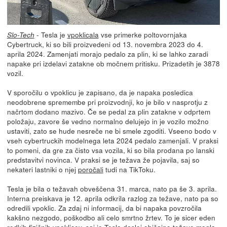
- Tesla je
vpoklicala
vse primerke poltovornjaka
Slo-Tech
Cybertruck, ki so bili proizvedeni od 13. novembra 2023 do 4.
aprila 2024. Zamenjati morajo pedalo za plin, ki se lahko zaradi
napake pri izdelavi zatakne ob močnem pritisku. Prizadetih je 3878
vozil.
V sporočilu o vpoklicu je zapisano, da je napaka posledica
neodobrene spremembe pri proizvodnji, ko je bilo v nasprotju z
načrtom dodano mazivo. Če se pedal za plin zatakne v odprtem
položaju, zavore še vedno normalno delujejo in je vozilo možno
ustaviti, zato se hude nesreče ne bi smele zgoditi. Vseeno bodo v
vseh cybertruckih modelnega leta 2024 pedalo zamenjali. V praksi
to pomeni, da gre za čisto vsa vozila, ki so bila prodana po lanski
predstavitvi novinca. V praksi se je težava že pojavila, saj so
nekateri lastniki o njej
poročali
tudi na TikToku.
Tesla je bila o težavah obveščena 31. marca, nato pa še 3. aprila.
Interna preiskava je 12. aprila odkrila razlog za težave, nato pa so
odredili vpoklic. Za zdaj ni informacij, da bi napaka povzročila
kakšno nezgodo, poškodbo ali celo smrtno žrtev. To je sicer eden
redkih fizičnih vpoklicev, saj je Tesla doslej običajno težave mogla