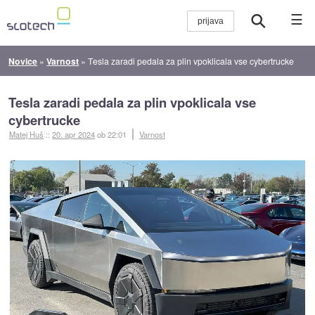
☰
Novice
»
Varnost
»
Tesla zaradi pedala za plin vpoklicala vse cybertrucke
Tesla zaradi pedala za plin vpoklicala vse
cybertrucke
Matej Huš
::
20. apr 2024
ob 22:01
Varnost