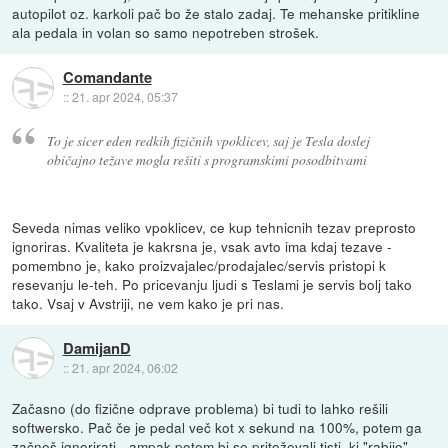
autopilot oz. karkoli pač bo že stalo zadaj. Te mehanske pritikline
ala pedala in volan so samo nepotreben strošek.
Comandante
::
21. apr 2024, 05:37
To je sicer eden redkih fizičnih vpoklicev, saj je Tesla doslej
običajno težave mogla rešiti s programskimi posodbitvami
Seveda nimas veliko vpoklicev, ce kup tehnicnih tezav preprosto
ignoriras. Kvaliteta je kakrsna je, vsak avto ima kdaj tezave -
pomembno je, kako proizvajalec/prodajalec/servis pristopi k
resevanju le-teh. Po pricevanju ljudi s Teslami je servis bolj tako
tako. Vsaj v Avstriji, ne vem kako je pri nas.
DamijanD
::
21. apr 2024, 06:02
Začasno (do fizične odprave problema) bi tudi to lahko rešili
softwersko. Pač če je pedal več kot x sekund na 100%, potem ga
začneš ignorirati - ampak potem bi se pritoževali tisti, ki "rabijo"