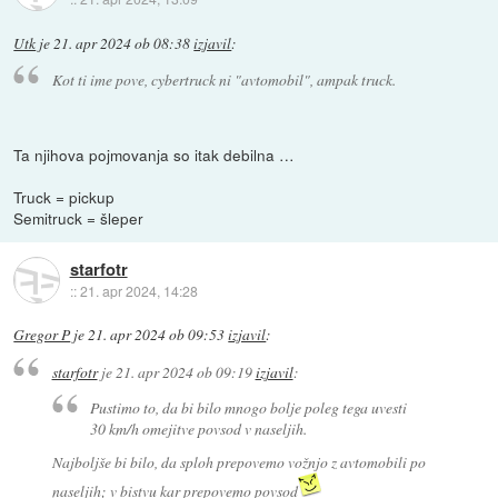
Utk
je
21. apr 2024 ob 08:38
izjavil
:
Kot ti ime pove, cybertruck ni "avtomobil", ampak truck.
Ta njihova pojmovanja so itak debilna …
Truck = pickup
Semitruck = šleper
starfotr
::
21. apr 2024, 14:28
Gregor P
je
21. apr 2024 ob 09:53
izjavil
:
starfotr
je
21. apr 2024 ob 09:19
izjavil
:
Pustimo to, da bi bilo mnogo bolje poleg tega uvesti
30 km/h omejitve povsod v naseljih.
Najboljše bi bilo, da sploh prepovemo vožnjo z avtomobili po
naseljih; v bistvu kar prepovemo povsod