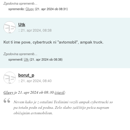
Zgodovina sprememb…
spremenilo:
Glugy
(
21. apr 2024 ob 08:31
)
Utk
::
21. apr 2024, 08:38
Kot ti ime pove, cybertruck ni "avtomobil", ampak truck.
Zgodovina sprememb…
spremenil:
Utk
(
21. apr 2024 ob 08:38
)
borut_p
::
21. apr 2024, 08:40
Glugy
je
21. apr 2024 ob 08:30
izjavil
:
Nevem kako je z ostalimi Teslinimi vozili ampak cybertrucki so
pa totaln podn od podna. Zelo slabo zaščitijo pešca napram
običajnim avtomobilom.