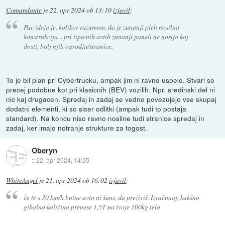
Comandante
je
22. apr 2024 ob 13:10
izjavil
:
Pac ideja je, kolikor razumem, da je zunanji pleh nosilna
konstrukcija... pri tipicnih avtih zunanji paneli ne nosijo kaj
dosti, bolj njih ogrodja/stranice.
To je bil plan pri Cybertrucku, ampak jim ni ravno uspelo. Stvari so
precej podobne kot pri klasicnih (BEV) vozilih. Npr. sredinski del ni
nic kaj drugacen. Spredaj in zadaj se vedno povezujejo vse skupaj
dodatni elementi, ki so sicer odlitki (ampak tudi to postaja
standard). Na koncu niso ravno nosilne tudi stranice spredaj in
zadaj, ker imajo notranje strukture za togost.
Oberyn
::
22. apr 2024, 14:55
WhiteAngel
je
21. apr 2024 ob 16:02
izjavil
:
če te s 30 km/h butne avto ni šans, da preživiš. Izračunaj, kakšno
gibalno količino prenese 1,5T na tvoje 100kg telo