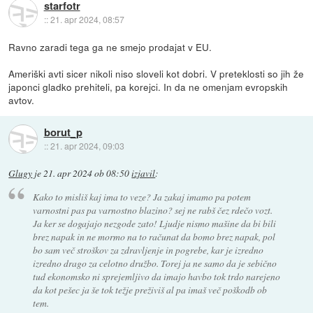
starfotr
::
21. apr 2024, 08:57
Ravno zaradi tega ga ne smejo prodajat v EU.
Ameriški avti sicer nikoli niso sloveli kot dobri. V preteklosti so jih že
japonci gladko prehiteli, pa korejci. In da ne omenjam evropskih
avtov.
borut_p
::
21. apr 2024, 09:03
Glugy
je
21. apr 2024 ob 08:50
izjavil
:
Kako to misliš kaj ima to veze? Ja zakaj imamo pa potem
varnostni pas pa varnostno blazino? sej ne rabš čez rdečo vozt.
Ja ker se dogajajo nezgode zato! Ljudje nismo mašine da bi bili
brez napak in ne mormo na to računat da bomo brez napak, pol
bo sam več stroškov za zdravljenje in pogrebe, kar je izredno
izredno drago za celotno družbo. Torej ja ne samo da je sebično
tud ekonomsko ni sprejemljivo da imajo havbo tok trdo narejeno
da kot pešec ja še tok težje preživiš al pa imaš več poškodb ob
tem.