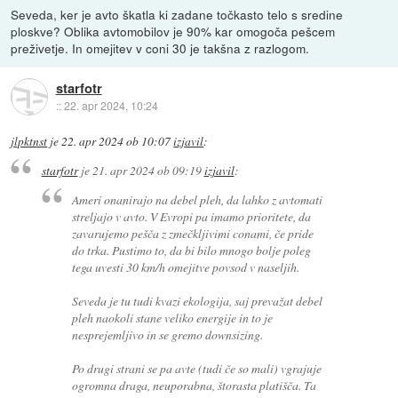
Seveda, ker je avto škatla ki zadane točkasto telo s sredine
ploskve? Oblika avtomobilov je 90% kar omogoča pešcem
preživetje. In omejitev v coni 30 je takšna z razlogom.
starfotr
::
22. apr 2024, 10:24
jlpktnst
je
22. apr 2024 ob 10:07
izjavil
:
starfotr
je
21. apr 2024 ob 09:19
izjavil
:
Ameri onanirajo na debel pleh, da lahko z avtomati
streljajo v avto. V Evropi pa imamo prioritete, da
zavarujemo pešča z zmečkljivimi conami, če pride
do trka. Pustimo to, da bi bilo mnogo bolje poleg
tega uvesti 30 km/h omejitve povsod v naseljih.
Seveda je tu tudi kvazi ekologija, saj prevažat debel
pleh naokoli stane veliko energije in to je
nesprejemljivo in se gremo downsizing.
Po drugi strani se pa avte (tudi če so mali) vgrajuje
ogromna draga, neuporabna, štorasta platišča. Ta