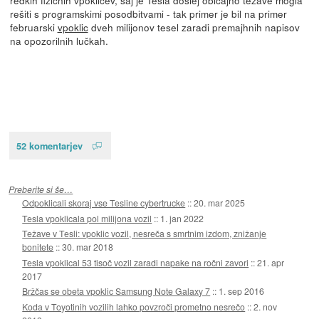
rešiti s programskimi posodbitvami - tak primer je bil na primer
februarski
vpoklic
dveh milijonov tesel zaradi premajhnih napisov
na opozorilnih lučkah.
52 komentarjev
Preberite si še…
Odpoklicali skoraj vse Tesline cybertrucke
::
20. mar 2025
Tesla vpoklicala pol milijona vozil
::
1. jan 2022
Težave v Tesli: vpoklic vozil, nesreča s smrtnim izdom, znižanje
bonitete
::
30. mar 2018
Tesla vpoklical 53 tisoč vozil zaradi napake na ročni zavori
::
21. apr
2017
Bržčas se obeta vpoklic Samsung Note Galaxy 7
::
1. sep 2016
Koda v Toyotinih vozilih lahko povzroči prometno nesrečo
::
2. nov