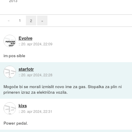
2013
«
1
2
»
Evolve
::
20. apr 2024, 22:09
im·pos·sible
starfotr
::
20. apr 2024, 22:28
Mogoče bi se morali izmislit novo ime za gas. Stopalka za plin ni
primeren izraz za električna vozila.
kixs
::
20. apr 2024, 22:31
Power pedal.