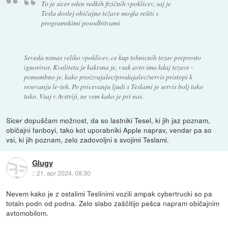
To je sicer eden redkih fizičnih vpoklicev, saj je
Tesla doslej običajno težave mogla rešiti s
programskimi posodbitvami
Seveda nimas veliko vpoklicev, ce kup tehnicnih tezav preprosto
ignoriras. Kvaliteta je kakrsna je, vsak avto ima kdaj tezave -
pomembno je, kako proizvajalec/prodajalec/servis pristopi k
resevanju le-teh. Po pricevanju ljudi s Teslami je servis bolj tako
tako. Vsaj v Avstriji, ne vem kako je pri nas.
Sicer dopuščam možnost, da so lastniki Tesel, ki jih jaz poznam,
običajni fanboyi, tako kot uporabniki Apple naprav, vendar pa so
vsi, ki jih poznam, zelo zadovoljni s svojimi Teslami.
Glugy
::
21. apr 2024, 08:30
Nevem kako je z ostalimi Teslinimi vozili ampak cybertrucki so pa
totaln podn od podna. Zelo slabo zaščitijo pešca napram običajnim
avtomobilom.