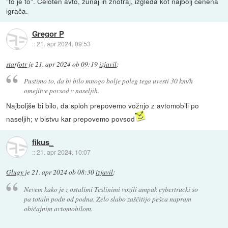
"to je to". Celoten avto, zunaj in znotraj, izgleda kot najbolj cenena
igrača.
Gregor P
::
21. apr 2024, 09:53
starfotr
je
21. apr 2024 ob 09:19
izjavil
:
Pustimo to, da bi bilo mnogo bolje poleg tega uvesti 30 km/h
omejitve povsod v naseljih.
Najboljše bi bilo, da sploh prepovemo vožnjo z avtomobili po
naseljih; v bistvu kar prepovemo povsod
fikus_
::
21. apr 2024, 10:07
Glugy
je
21. apr 2024 ob 08:30
izjavil
:
Nevem kako je z ostalimi Teslinimi vozili ampak cybertrucki so
pa totaln podn od podna. Zelo slabo zaščitijo pešca napram
običajnim avtomobilom.