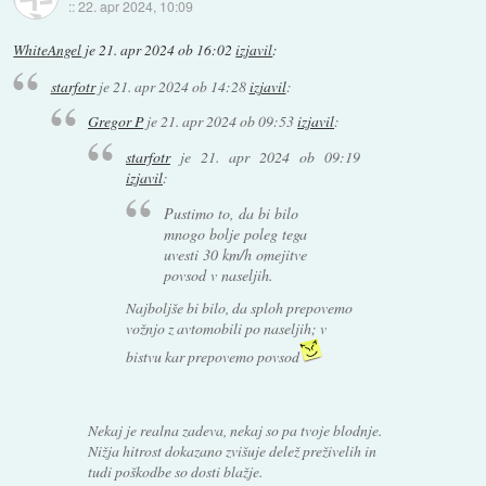
::
22. apr 2024, 10:09
WhiteAngel
je
21. apr 2024 ob 16:02
izjavil
:
starfotr
je
21. apr 2024 ob 14:28
izjavil
:
Gregor P
je
21. apr 2024 ob 09:53
izjavil
:
starfotr
je
21. apr 2024 ob 09:19
izjavil
:
Pustimo to, da bi bilo
mnogo bolje poleg tega
uvesti 30 km/h omejitve
povsod v naseljih.
Najboljše bi bilo, da sploh prepovemo
vožnjo z avtomobili po naseljih; v
bistvu kar prepovemo povsod
Nekaj je realna zadeva, nekaj so pa tvoje blodnje.
Nižja hitrost dokazano zvišuje delež preživelih in
tudi poškodbe so dosti blažje.