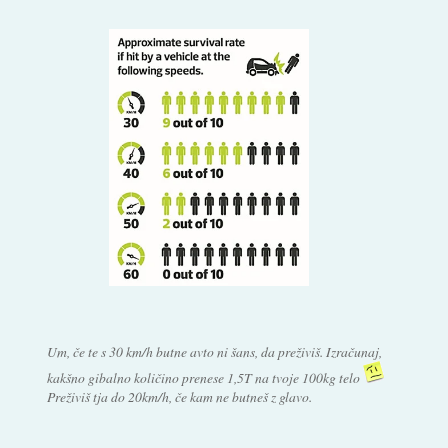
Um, če te s 30 km/h butne avto ni šans, da preživiš. Izračunaj,
kakšno gibalno količino prenese 1,5T na tvoje 100kg telo
Preživiš tja do 20km/h, če kam ne butneš z glavo.