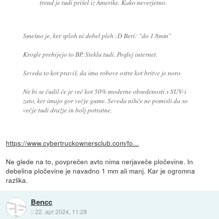
trend je tudi prišel iz Amerike. Kako neverjetno.
Smešno je, ker sploh ni debel pleh :D Beri: "do 1.8mm"
Krogle prebijejo to BP. Stekla tudi. Poglej internet.
Seveda to kot praviš, da ima robove ostre kot britve je noro.
Ne bi se čudil če je več kot 50% moderne obsedenosti s SUV-i
zato, ker imajo gor večje gume. Seveda nihče ne pomisli da so
večje tudi dražje in bolj potratne.
https://www.cybertruckownersclub.com/fo...
Ne glede na to, povprečen avto nima nerjaveče pločevine. In
debelina pločevine je navadno 1 mm ali manj. Kar je ogromna
razlika.
Bencc
::
22. apr 2024, 11:28