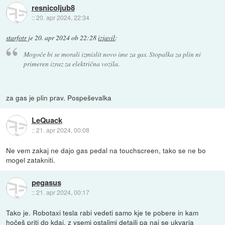
resnicoljub8
::
20. apr 2024, 22:34
starfotr
je
20. apr 2024 ob 22:28
izjavil
:
Mogoče bi se morali izmislit novo ime za gas. Stopalka za plin ni
primeren izraz za električna vozila.
za gas je plin prav. Pospeševalka
LeQuack
::
21. apr 2024, 00:08
Ne vem zakaj ne dajo gas pedal na touchscreen, tako se ne bo
mogel zatakniti.
pegasus
::
21. apr 2024, 00:17
Tako je. Robotaxi tesla rabi vedeti samo kje te pobere in kam
hočeš priti do kdaj, z vsemi ostalimi detajli pa naj se ukvarja