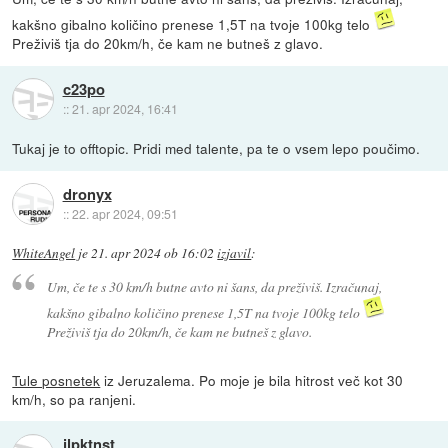
kakšno gibalno količino prenese 1,5T na tvoje 100kg telo
Preživiš tja do 20km/h, če kam ne butneš z glavo.
c23po
::
21. apr 2024, 16:41
Tukaj je to offtopic. Pridi med talente, pa te o vsem lepo poučimo.
dronyx
::
22. apr 2024, 09:51
WhiteAngel
je
21. apr 2024 ob 16:02
izjavil
:
Um, če te s 30 km/h butne avto ni šans, da preživiš. Izračunaj,
kakšno gibalno količino prenese 1,5T na tvoje 100kg telo
Preživiš tja do 20km/h, če kam ne butneš z glavo.
Tule posnetek
iz Jeruzalema. Po moje je bila hitrost več kot 30
km/h, so pa ranjeni.
jlpktnst