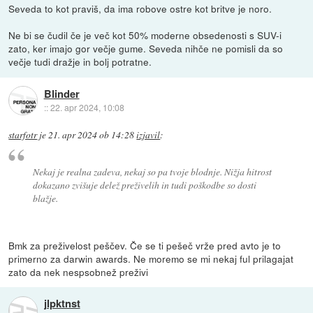
Seveda to kot praviš, da ima robove ostre kot britve je noro.
Ne bi se čudil če je več kot 50% moderne obsedenosti s SUV-i
zato, ker imajo gor večje gume. Seveda nihče ne pomisli da so
večje tudi dražje in bolj potratne.
Blinder
::
22. apr 2024, 10:08
starfotr
je
21. apr 2024 ob 14:28
izjavil
:
Nekaj je realna zadeva, nekaj so pa tvoje blodnje. Nižja hitrost
dokazano zvišuje delež preživelih in tudi poškodbe so dosti
blažje.
Bmk za preživelost peščev. Če se ti pešeč vrže pred avto je to
primerno za darwin awards. Ne moremo se mi nekaj ful prilagajat
zato da nek nespsobnež preživi
jlpktnst