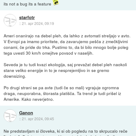
its not a bug its a feature
starfotr
::
21. apr 2024, 09:19
Ameri onanirajo na debel pleh, da lahko z avtomati streljajo v avto.
V Evropi pa imamo prioritete, da zavarujemo pešča z zmečkljivimi
conami, če pride do trka. Pustimo to, da bi bilo mnogo bolje poleg
tega uvesti 30 km/h omejitve povsod v naseljih.
Seveda je tu tudi kvazi ekologija, saj prevažat debel pleh naokoli
stane veliko energije in to je nesprejemljivo in se gremo
downsizing.
Po drugi strani se pa avte (tudi če so mali) vgrajuje ogromna
draga, neuporabna, štorasta platišča. Ta trend je tudi prišel iz
Amerike. Kako neverjetno.
Ganon
::
21. apr 2024, 09:45
Ne predstavljam si človeka, ki si ob pogledu na to skrpucalo reče