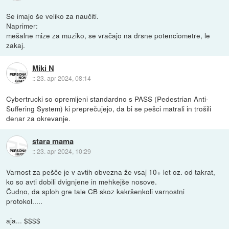
Se imajo še veliko za naučiti.
Naprimer:
mešalne mize za muziko, se vračajo na drsne potenciometre, le
zakaj.
Miki N
::
23. apr 2024, 08:14
Cybertrucki so opremljeni standardno s PASS (Pedestrian Anti-
Suffering System) ki preprečujejo, da bi se pešci matrali in trošili
denar za okrevanje.
stara mama
::
23. apr 2024, 10:29
Varnost za pešče je v avtih obvezna že vsaj 10+ let oz. od takrat,
ko so avti dobili dvignjene in mehkejše nosove.
Čudno, da sploh gre tale CB skoz kakršenkoli varnostni
protokol.....
aja... $$$$