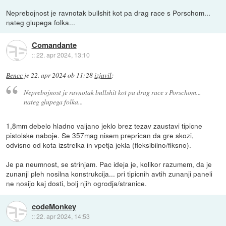
Neprebojnost je ravnotak bullshit kot pa drag race s Porschom...
nateg glupega folka...
Comandante
::
22. apr 2024, 13:10
Bencc
je
22. apr 2024 ob 11:28
izjavil
:
Neprebojnost je ravnotak bullshit kot pa drag race s Porschom...
nateg glupega folka...
1,8mm debelo hladno valjano jeklo brez tezav zaustavi tipicne
pistolske naboje. Se 357mag nisem preprican da gre skozi,
odvisno od kota izstrelka in vpetja jekla (fleksibilno/fiksno).
Je pa neumnost, se strinjam. Pac ideja je, kolikor razumem, da je
zunanji pleh nosilna konstrukcija... pri tipicnih avtih zunanji paneli
ne nosijo kaj dosti, bolj njih ogrodja/stranice.
codeMonkey
::
22. apr 2024, 14:53