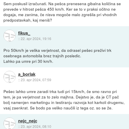
Sem poskusil izračunati. Na pešca prenesena gibalna količina se
prevede v hitrost pešca 450 km/h. Ker se to v praksi očitno ne
dogaja, me zanima, če nisva mogoče malo zgrešila pri vhodnih
predpostavkah, kaj meniš?
fikus_
::
22. apr 2024, 19:16
Pro 50km/h je velika verjetnost, da odrasel pešec preživi trk
osebnega avtomobila brez trajnih posledic.
Lahko pa umre pri 30 km/h.
a_borlak
::
23. apr 2024, 07:59
Pešec lahko umre zaradi trka tudi pri 15km/h, če smo ravno pri
tem, je pa verjetnost za to zelo majhna. Dejstvo je, da je CT pač
bolj namenjen marketingu in testiranju razvoja kot karkoli drugemu,
vsaj zaenkrat. Se bodo pa veliko naučili iz tega oz. so se že.
nejc_nejc
::
23. apr 2024, 08:10