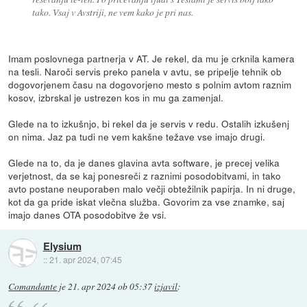
tako. Vsaj v Avstriji, ne vem kako je pri nas.
Imam poslovnega partnerja v AT. Je rekel, da mu je crknila kamera
na tesli. Naroči servis preko panela v avtu, se pripelje tehnik ob
dogovorjenem času na dogovorjeno mesto s polnim avtom raznim
kosov, izbrskal je ustrezen kos in mu ga zamenjal.
Glede na to izkušnjo, bi rekel da je servis v redu. Ostalih izkušenj
on nima. Jaz pa tudi ne vem kakšne težave vse imajo drugi.
Glede na to, da je danes glavina avta software, je precej velika
verjetnost, da se kaj ponesreči z raznimi posodobitvami, in tako
avto postane neuporaben malo večji obtežilnik papirja. In ni druge,
kot da ga pride iskat vlečna služba. Govorim za vse znamke, saj
imajo danes OTA posodobitve že vsi.
Elysium
::
21. apr 2024, 07:45
Comandante
je
21. apr 2024 ob 05:37
izjavil
: