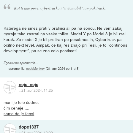
Kot ti ime pove, cybertruck ni "avtomobil", ampak truck.
Katerega ne smes prati v pralnici ali pa na soncu. Ne vem zakaj
morajo tako zasrati na vsake toliko. Model Y po Model 3 je bil zrel
korak. Ze model X je bil pretiran po posebnostih, Cybertruck pa
ocitno next level. Ampak, ce kaj res znajo pri Tesli, je to "continous
development", pa se zna celo postimati.
Zgodovina sprememb…
spremenilo:
codeMonkey
(
21. apr 2024 ob 11:18
)
nejc_nejc
::
21. apr 2024, 11:25
meni je tole čudno.
čim ceneje.....
samo da je fensi
dope1337
::
21. apr 2024, 13:09