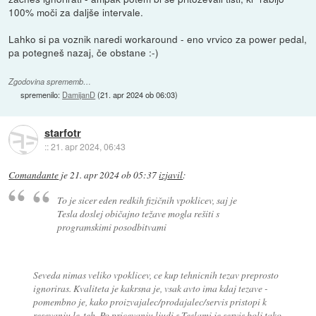
100% moči za daljše intervale.
Lahko si pa voznik naredi workaround - eno vrvico za power pedal,
pa potegneš nazaj, če obstane :-)
Zgodovina sprememb…
spremenilo:
DamijanD
(
21. apr 2024 ob 06:03
)
starfotr
::
21. apr 2024, 06:43
Comandante
je
21. apr 2024 ob 05:37
izjavil
:
To je sicer eden redkih fizičnih vpoklicev, saj je
Tesla doslej običajno težave mogla rešiti s
programskimi posodbitvami
Seveda nimas veliko vpoklicev, ce kup tehnicnih tezav preprosto
ignoriras. Kvaliteta je kakrsna je, vsak avto ima kdaj tezave -
pomembno je, kako proizvajalec/prodajalec/servis pristopi k
resevanju le-teh. Po pricevanju ljudi s Teslami je servis bolj tako