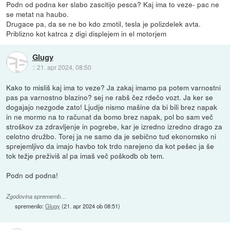
Podn od podna ker slabo zascitijo pesca? Kaj ima to veze- pac ne
se metat na haubo.
Drugace pa, da se ne bo kdo zmotil, tesla je polizdelek avta.
Priblizno kot katrca z digi displejem in el motorjem
Glugy
::
21. apr 2024, 08:50
Kako to misliš kaj ima to veze? Ja zakaj imamo pa potem varnostni
pas pa varnostno blazino? sej ne rabš čez rdečo vozt. Ja ker se
dogajajo nezgode zato! Ljudje nismo mašine da bi bili brez napak
in ne mormo na to računat da bomo brez napak, pol bo sam več
stroškov za zdravljenje in pogrebe, kar je izredno izredno drago za
celotno družbo. Torej ja ne samo da je sebično tud ekonomsko ni
sprejemljivo da imajo havbo tok trdo narejeno da kot pešec ja še
tok težje preživiš al pa imaš več poškodb ob tem.
Podn od podna!
Zgodovina sprememb…
spremenilo:
Glugy
(
21. apr 2024 ob 08:51
)