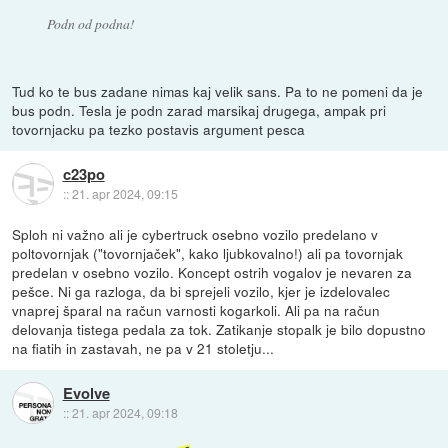
Podn od podna!
Tud ko te bus zadane nimas kaj velik sans. Pa to ne pomeni da je
bus podn. Tesla je podn zarad marsikaj drugega, ampak pri
tovornjacku pa tezko postavis argument pesca
c23po
::
21. apr 2024, 09:15
Sploh ni važno ali je cybertruck osebno vozilo predelano v
poltovornjak ("tovornjaček", kako ljubkovalno!) ali pa tovornjak
predelan v osebno vozilo. Koncept ostrih vogalov je nevaren za
pešce. Ni ga razloga, da bi sprejeli vozilo, kjer je izdelovalec
vnaprej šparal na račun varnosti kogarkoli. Ali pa na račun
delovanja tistega pedala za tok. Zatikanje stopalk je bilo dopustno
na fiatih in zastavah, ne pa v 21 stoletju...
Evolve
::
21. apr 2024, 09:18