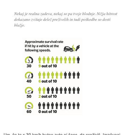
Nekaj je realna zadeva, nekaj so pa tvoje blodnje. Nižja hitrost
dokazano zvišuje delež preživelih in tudi poškodbe so dosti
blažje.
Um, če te s 30 km/h butne avto ni šans, da preživiš. Izračunaj,