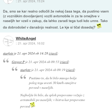
::
21. apr 2024, 15:24
Da, smo se kar realno odločili že nekaj časa tega, da pustimo vsem
(z vozniškim dovoljenjem) voziti avtomobile in za te omejitve v
naseljih ter vzeli v zakup, da lahko zaradi tega tudi kdo umre. Tako
da dobrodošel v današnjo realnost. Le kje si tičal dosedaj?
WhiteAngel
::
21. apr 2024, 16:02
starfotr
je
21. apr 2024 ob 14:28
izjavil
:
Gregor P
je
21. apr 2024 ob 09:53
izjavil
:
starfotr
je
21. apr 2024 ob 09:19
izjavil
:
Pustimo to, da bi bilo mnogo bolje
poleg tega uvesti 30 km/h omejitve
povsod v naseljih.
Najboljše bi bilo, da sploh prepovemo vožnjo z
avtomobili po naseljih; v bistvu kar prepovemo
povsod