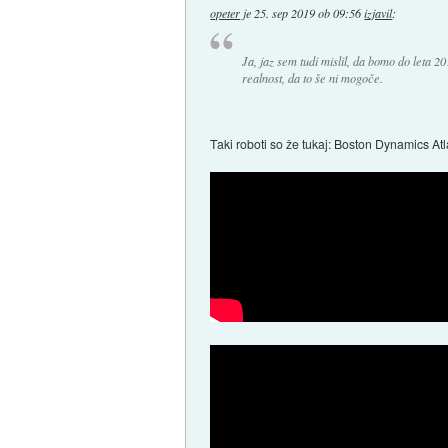
opeter
je
25. sep 2019 ob 09:56
izjavil
:
Ja, jaz sem tudi mislil, da bomo do leta 
realnost, da to še ni mogoče.
Taki roboti so že tukaj: Boston Dynamics At