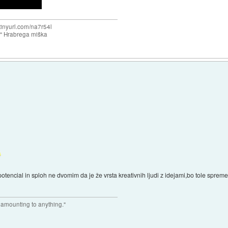
/tinyurl.com/na7r54l
e" Hrabrega miška
otencial in sploh ne dvomim da je že vrsta kreativnih ljudi z idejami,bo tole sprem
r amounting to anything."