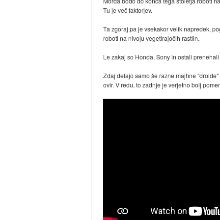
Morda bodo do konca tega stoletja roboti na 
Tu je več faktorjev.
Ta zgoraj pa je vsekakor velik napredek, pog
roboti na nivoju vegetirajočih rastlin.
Le zakaj so Honda, Sony in ostali prenehali z
Zdaj delajo samo še razne majhne "droide" 
ovir. V redu, to zadnje je verjetno bolj po