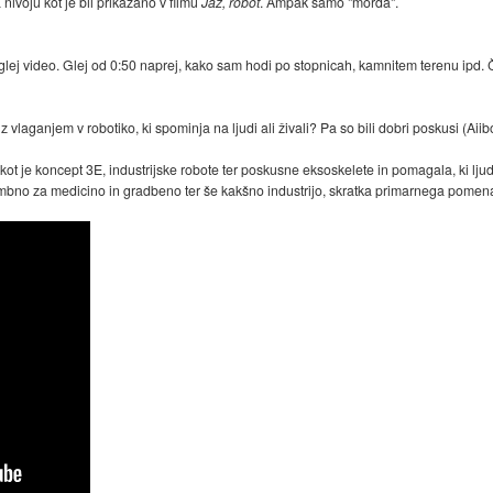
nivoju kot je bil prikazano v filmu
Jaz, robot
. Ampak samo "morda".
lej video. Glej od 0:50 naprej, kako sam hodi po stopnicah, kamnitem terenu ipd. Če 
 vlaganjem v robotiko, ki spominja na ljudi ali živali? Pa so bili dobri poskusi (Aiib
kot je koncept 3E, industrijske robote ter poskusne eksoskelete in pomagala, ki l
membno za medicino in gradbeno ter še kakšno industrijo, skratka primarnega pomena