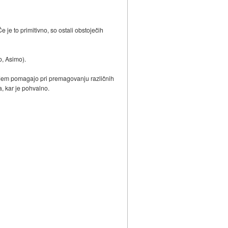
je to primitivno, so ostali obstoječih
o, Asimo).
judem pomagajo pri premagovanju različnih
, kar je pohvalno.