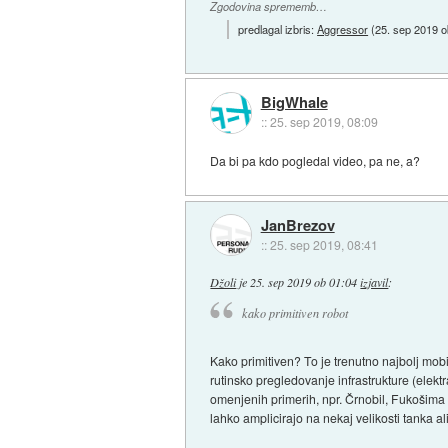
Zgodovina sprememb…
predlagal izbris:
Aggressor
(
25. sep 2019 o
BigWhale
::
25. sep 2019, 08:09
Da bi pa kdo pogledal video, pa ne, a?
JanBrezov
::
25. sep 2019, 08:41
Džoli
je
25. sep 2019 ob 01:04
izjavil
:
kako primitiven robot
Kako primitiven? To je trenutno najbolj mobi
rutinsko pregledovanje infrastrukture (elektr
omenjenih primerih, npr. Črnobil, Fukošima (
lahko amplicirajo na nekaj velikosti tanka ali