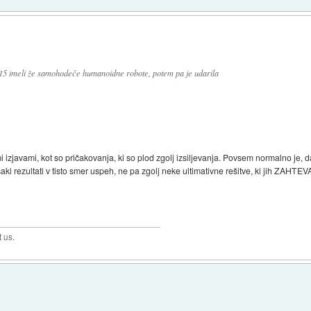
2015 imeli že samohodeče humanoidne robote, potem pa je udarila
izjavami, kot so pričakovanja, ki so plod zgolj izsiljevanja. Povsem normalno je, da si
ki rezultati v tisto smer uspeh, ne pa zgolj neke ultimativne rešitve, ki jih ZAHTEVAJO
t us.