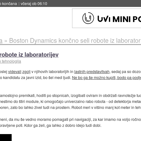
no končana
::
včeraj ob 06:10
a
»
Boston Dynamics končno seli robote iz laborator
obote iz laboratorijev
n tehnologija
oslej
videvali
zgolj
v njihovih laboratorijih in
lastnih predstavitvah
, sedaj pa so dozor
 o kandidatu za javni izid, bo šel med ljudi.
Ne bo ga še možno kupiti, bodo pa podje
se samostojno premikati, hoditi po stopnicah, izogibati oviram in obdržati ravnotežje
estimo do štiri module, ki omogočajo univerzalno rabo robota - od detektorja metan
oren, zato bo lahko živel tudi na prostem. Robot meri v višino manj kot meter in teh
meni, da mu še vedno moramo pomagati pri navigaciji, za kar imamo na voljo ročno 
pravljene poti. Kdor ga želi, ga lahko z dobro idejo tudi dobi.