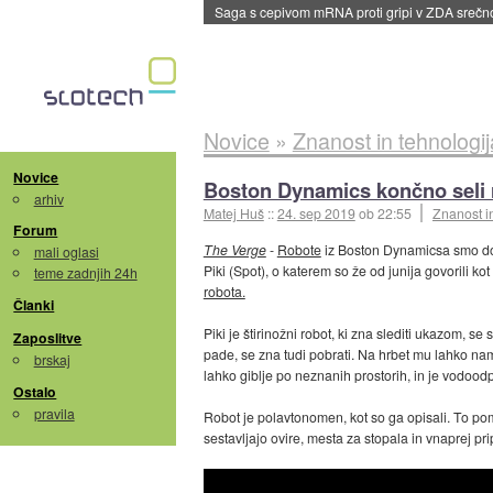
Saga s cepivom mRNA proti gripi v ZDA sreč
Novice
»
Znanost in tehnologij
Novice
Boston Dynamics končno seli r
arhiv
Matej Huš
::
24. sep 2019
ob 22:55
Znanost i
Forum
The Verge
-
Robote
iz Boston Dynamicsa smo d
mali oglasi
Piki (Spot), o katerem so že od junija govorili kot
teme zadnjih 24h
robota.
Članki
Piki je štirinožni robot, ki zna slediti ukazom, 
Zaposlitve
pade, se zna tudi pobrati. Na hrbet mu lahko nam
brskaj
lahko giblje po neznanih prostorih, in je vodoodp
Ostalo
pravila
Robot je polavtonomen, kot so ga opisali. To po
sestavljajo ovire, mesta za stopala in vnaprej pri