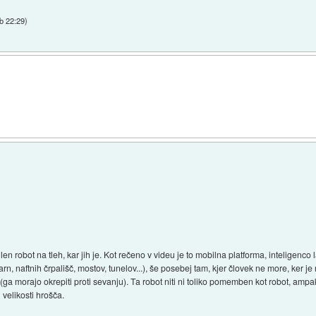
b 22:29
)
len robot na tleh, kar jih je. Kot rečeno v videu je to mobilna platforma, inteligenc
arn, naftnih črpališč, mostov, tunelov...), še posebej tam, kjer človek ne more, ker je
ga morajo okrepiti proti sevanju). Ta robot niti ni toliko pomemben kot robot, ampak
 velikosti hrošča.