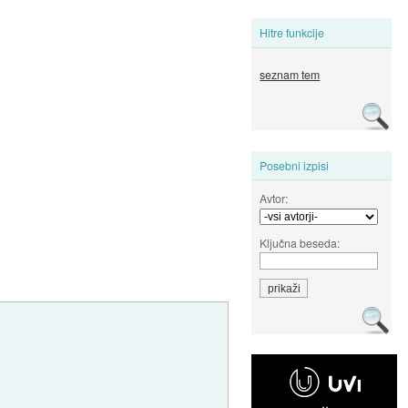
Hitre funkcije
seznam tem
Posebni izpisi
Avtor:
Ključna beseda: