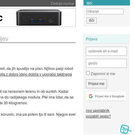
Išči:
Zadnje novice
ijev
Prijava
eli, da jih spustijo na plan. Njihov pasji robot
Zapomni si me
tja z dobro idejo dobila v uporabo takšnega
 tudi na neravnem terenu in ob sunkih. Kadar
a do radijskega modula. Piki ima lidar, da se
ta 30 kilogramov.
nov uporabnik
konzolo, zna pa potem tja iti sam. Njegov svet
pozabili geslo?