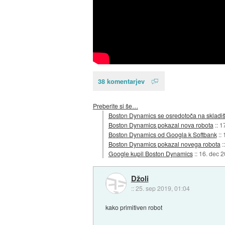
38 komentarjev
Preberite si še…
Boston Dynamics se osredotoča na skladi
Boston Dynamics pokazal nova robota
::
1
Boston Dynamics od Googla k Softbank
::
Boston Dynamics pokazal novega robota
:
Google kupil Boston Dynamics
::
16. dec 
Džoli
::
25. sep 2019, 01:04
kako primitiven robot