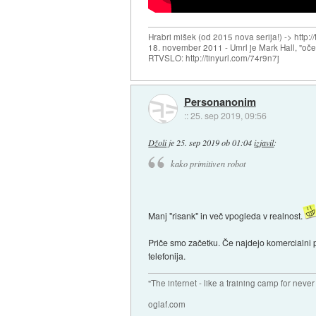
Hrabri mišek (od 2015 nova serija!) -> http:/
18. november 2011 - Umrl je Mark Hall, "oč
RTVSLO: http://tinyurl.com/74r9n7j
Personanonim
::
25. sep 2019, 09:56
Džoli
je
25. sep 2019 ob 01:04
izjavil
:
kako primitiven robot
Manj "risank" in več vpogleda v realnost.
Priče smo začetku. Če najdejo komercialni p
telefonija.
"The internet - like a training camp for neve
oglaf.com