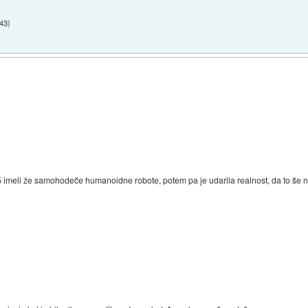
:43
)
15 imeli že samohodeče humanoidne robote, potem pa je udarila realnost, da to še 