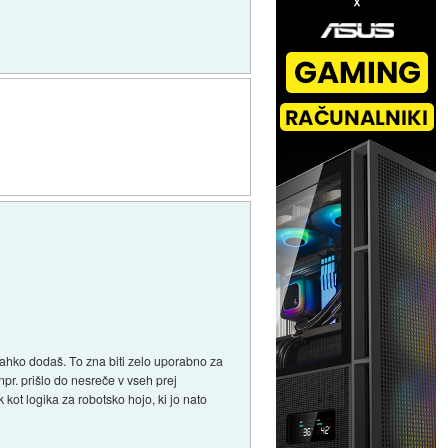
o lahko dodaš. To zna biti zelo uporabno za
 npr. prišlo do nesreče v vseh prej
 kot logika za robotsko hojo, ki jo nato