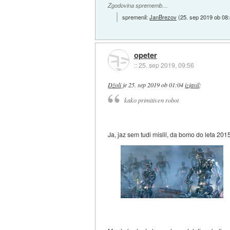
Zgodovina sprememb…
spremenil:
JanBrezov
(
25. sep 2019 ob 08
opeter
::
25. sep 2019, 09:56
Džoli
je
25. sep 2019 ob 01:04
izjavil
:
kako primitiven robot
Ja, jaz sem tudi mislil, da bomo do leta 20