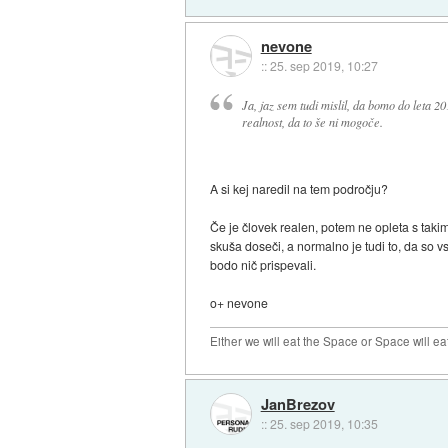
nevone
::
25. sep 2019, 10:27
Ja, jaz sem tudi mislil, da bomo do leta 
realnost, da to še ni mogoče.
A si kej naredil na tem področju?
Če je človek realen, potem ne opleta s takimi 
skuša doseči, a normalno je tudi to, da so vsa
bodo nič prispevali.
o+ nevone
Either we will eat the Space or Space will ea
JanBrezov
::
25. sep 2019, 10:35