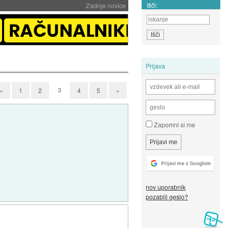
Išči:
Zadnje novice
Prijava
3
«
1
2
4
5
»
Zapomni si me
nov uporabnik
pozabili geslo?