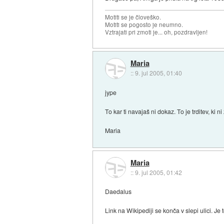
Motiti se je človeško.
Motiti se pogosto je neumno.
Vztrajati pri zmoti je... oh, pozdravljen!
Maria
::
9. jul 2005, 01:40
jype
To kar ti navajaš ni dokaz. To je trditev, ki
Maria
Maria
::
9. jul 2005, 01:42
Daedalus
Link na Wikipediji se konča v slepi ulici. Je