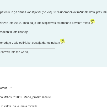
 v patentu in ga danes koristijo vsi (no vsaj 80 % uporabnikov računalnikov), prav tako
 Vložen leta
2002
. Tako da je tale tvoj stavek milorečeno povsem mimo
 vložen tri leta kasneje.
akonodajo v taki obliki, kot obstaja danes nekam
thrown into the world,
atentu..."
 pa MS-ov iz 2002. Maria, prosim razčisti.
in valda, da je imela dvoklik.