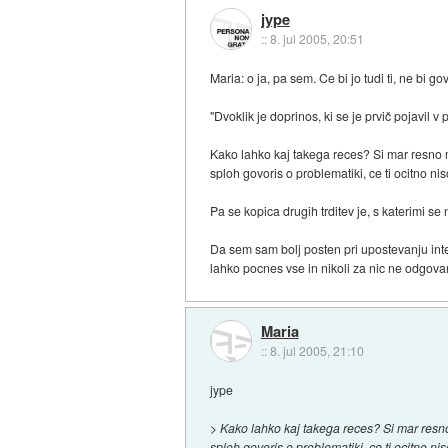
jype
::
8. jul 2005, 20:51
Maria: o ja, pa sem. Ce bi jo tudi ti, ne bi gov
"Dvoklik je doprinos, ki se je prvič pojavil v
Kako lahko kaj takega reces? Si mar resno 
sploh govoris o problematiki, ce ti ocitno n
Pa se kopica drugih trditev je, s katerimi se
Da sem sam bolj posten pri upostevanju inte
lahko pocnes vse in nikoli za nic ne odgovar
Maria
::
8. jul 2005, 21:10
jype
> Kako lahko kaj takega reces? Si mar resn
sploh govoris o problematiki, ce ti ocitno n