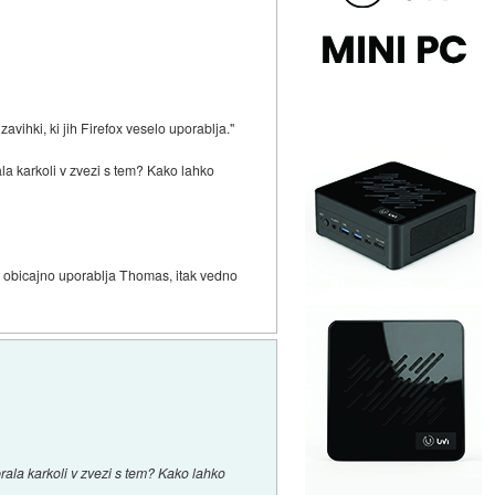
zavihki, ki jih Firefox veselo uporablja."
a karkoli v zvezi s tem? Kako lahko
ga obicajno uporablja Thomas, itak vedno
ala karkoli v zvezi s tem? Kako lahko