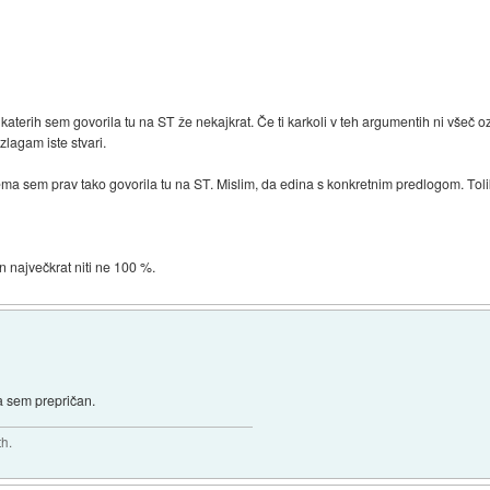
o katerih sem govorila tu na ST že nekajkrat. Če ti karkoli v teh argumentih ni všeč oz
zlagam iste stvari.
ema sem prav tako govorila tu na ST. Mislim, da edina s konkretnim predlogom. Tol
In največkrat niti ne 100 %.
a sem prepričan.
th.