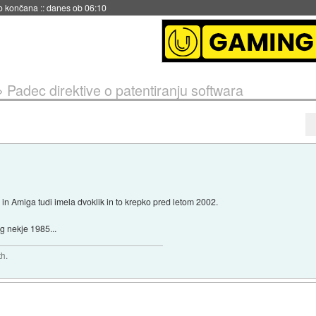
no končana
::
danes ob 06:10
»
Padec direktive o patentiranju softwara
 in Amiga tudi imela dvoklik in to krepko pred letom 2002.
rg nekje 1985...
th.