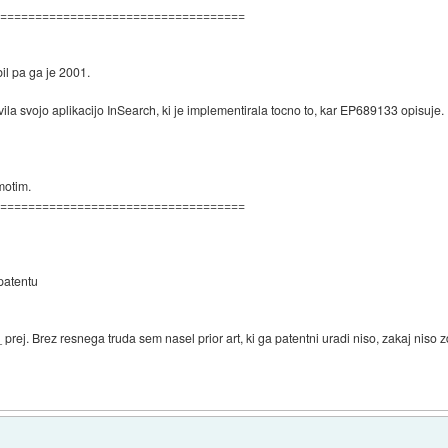
====================================
bil pa ga je 2001.
ila svojo aplikacijo InSearch, ki je implementirala tocno to, kar EP689133 opisuje.
motim.
====================================
 patentu
 prej. Brez resnega truda sem nasel prior art, ki ga patentni uradi niso, zakaj nis