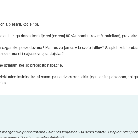
orila blesarij, kot je npr.
 patentu in ga danes koristijo vsi (no vsaj 80 % uporabnikov računalnikov), prav tako 
mozgansko poskodovana? Mar res verjames v to svojo trditev? Si sploh kdaj prebral
iso poznana niti najosnovnejsa dejstva?
 ne strinjam, ker so preprosto napacne.
lektualne lastnine kot si sama, pa ne dvomim: s takim jeguljastim pristopom, kot 
jas.
o mozgansko poskodovana? Mar res verjames v to svojo trditev? Si sploh kdaj prebr
iso poznana niti najosnovnejsa dejstva?