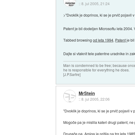
::
8. jul 2005, 21:24
>"Dvoklik je doprinos, ki se je prvič pojavil
Patent je bil dodeljen Microsoftu leta 2004.
Tabbed browsing
od leta 1994
.
Patent
je bil
Dajte si vtaknit tele patentne uradnike in z
Man is condemned to be free; because once 
he is responsible for everything he does.
[J.P.Sartre]
MrStein
::
8. jul 2005, 22:06
"Dvoklik je doprinos, ki se je prvič pojavil v p
Mogoče pa je mislila kateri drugi patent, ne
Drugače pa, Amiga je prišla na trg leta 1985 