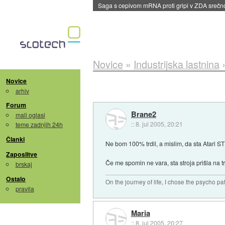
Saga s cepivom mRNA proti gripi v ZDA sreč
Novice
»
Industrijska lastnina
Novice
arhiv
Forum
Brane2
mali oglasi
::
8. jul 2005, 20:21
teme zadnjih 24h
Članki
Ne bom 100% trdil, a mislim, da sta Atari ST
Zaposlitve
Če me spomin ne vara, sta stroja prišla na t
brskaj
Ostalo
On the journey of life, I chose the psycho pa
pravila
Maria
::
8. jul 2005, 20:27