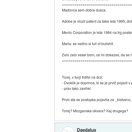
=================================
Madonca sem dobra dusca.
Adobe je vlozil patent za tabe leta 1995, do
Menlo Corporation je leta 1984 na trg postav
Maria: se vedno si full of bullshit.
Zelo zelo vesel bom, ce mi dokazes, da se 
=================================
Torej, v tvoji trditvi ne drzi:
- Dvoklik je doprinos, ki se je prvič pojavil v
- prav tako zavihki
Prvic sta se postopka pojavila ze _bistveno_
Torej? Mozganska okvara? Kaj drugega?
Daedalus