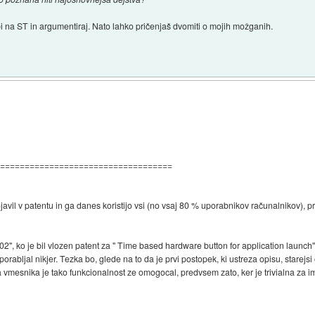
lepi na ST in argumentiraj. Nato lahko pričenjaš dvomiti o mojih možganih.
====================================
ojavil v patentu in ga danes koristijo vsi (no vsaj 80 % uporabnikov računalnikov), pra
2", ko je bil vlozen patent za " Time based hardware button for application launch", 
porabljal nikjer. Tezka bo, glede na to da je prvi postopek, ki ustreza opisu, stare
mesnika je tako funkcionalnost ze omogocal, predvsem zato, ker je trivialna za im