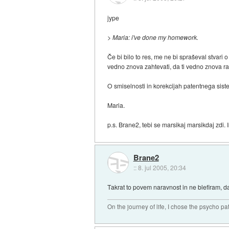
jype
> Maria: i've done my homework.
Če bi bilo to res, me ne bi spraševal stvari 
vedno znova zahtevati, da ti vedno znova ra
O smiselnosti in korekcijah patentnega sist
Maria.
p.s. Brane2, tebi se marsikaj marsikdaj zdi. 
Brane2
::
8. jul 2005, 20:34
Takrat to povem naravnost in ne blefiram, d
On the journey of life, I chose the psycho pa