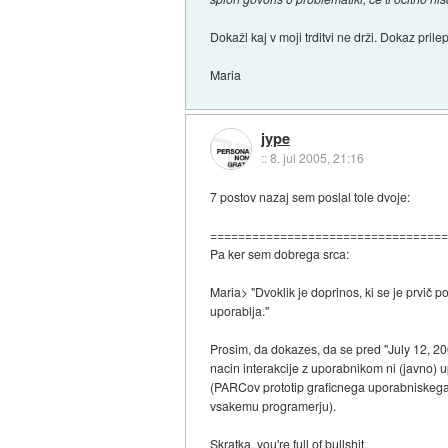
Dokaži kaj v moji trditvi ne drži. Dokaz pri
Maria
jype
::
8. jul 2005, 21:16
7 postov nazaj sem poslal tole dvoje:
=================================
Pa ker sem dobrega srca:
Maria> "Dvoklik je doprinos, ki se je prvič p
uporablja."
Prosim, da dokazes, da se pred "July 12, 200
nacin interakcije z uporabnikom ni (javno) u
(PARCov prototip graficnega uporabniskega v
vsakemu programerju).
Skratka, you're full of bullshit.