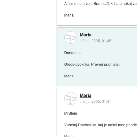
Ali smo na nivoju Braneta2, ki baje nekaj v
Maria
Maria
::
9. jul 2005, 01:45
Daedalus
Glede dvoklika. Preveri prioritete.
Maria
Maria
::
9. jul 2005, 01:47
MrStein
Vprašaj Daedalusa, kaj je našel med priorit
Maria