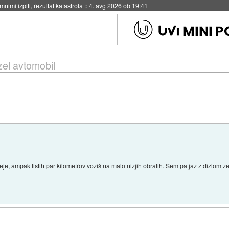
nimi izpiti, rezultat katastrofa
::
4. avg 2026 ob 19:41
zel avtomobil
eje, ampak tistih par kilometrov voziš na malo nižjih obratih. Sem pa jaz z dizlom zel