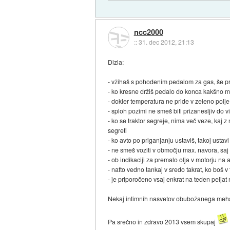
ncc2000
::
31. dec 2012, 21:13
Dizla:
- vžihaš s pohodenim pedalom za gas, še p
- ko kresne držiš pedalo do konca kakšno m
- dokler temperatura ne pride v zeleno polje
- sploh pozimi ne smeš biti prizanesljiv do 
- ko se traktor segreje, nima več veze, kaj z 
segreti
- ko avto po priganjanju ustaviš, takoj ustavi
- ne smeš voziti v območju max. navora, saj 
- ob indikaciji za premalo olja v motorju na a
- nafto vedno tankaj v sredo takrat, ko boš v
- je priporočeno vsaj enkrat na teden pelja
Nekaj intimnih nasvetov obubožanega mehani
Pa srečno in zdravo 2013 vsem skupaj