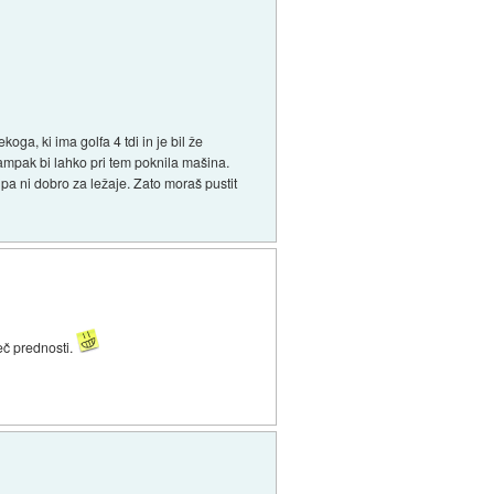
oga, ki ima golfa 4 tdi in je bil že
, ampak bi lahko pri tem poknila mašina.
 pa ni dobro za ležaje. Zato moraš pustit
eč prednosti.