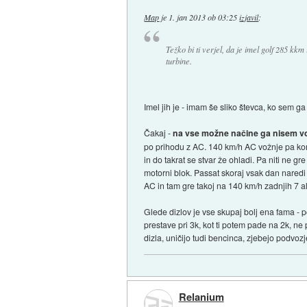
Map
je
1. jan 2013 ob 03:25
izjavil
:
Težko bi ti verjel, da je imel golf 285 kkm
turbine.
Imel jih je - imam še sliko števca, ko sem ga
Čakaj -
na vse možne načine ga nisem vo
po prihodu z AC. 140 km/h AC vožnje pa komo
in do takrat se stvar že ohladi. Pa niti ne gr
motorni blok. Passat skoraj vsak dan naredi
AC in tam gre takoj na 140 km/h zadnjih 7 al
Glede dizlov je vse skupaj bolj ena fama - p
prestave pri 3k, kot ti potem pade na 2k, ne p
dizla, uničijo tudi bencinca, zjebejo podvozje
Relanium