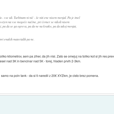
 - vse tdi. Turbinam ni nič - še niti ene nisem menjal. Pa je imel
i vožen na vse mogoče načine, pri čemer se nikoli nisem
, pa da se ga ogreva, pa da ne na kratko, pa da takoj menjat,
 pri enakih materialih pa ne.
 toliko kilometrov, sem pa ziher, da jih nisi. Zato se omejuj na toliko kot si jih res pr
diesel nad 3K in bencinar nad 5K - torej, hladen prvih 2-3km.
samo na poln tank - da si ti naredil z 20€ XYZkm, je cisto brez pomena.