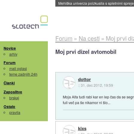
Mehiška univerza poizkusila s spletnimi sprejem
Forum
»
Na cesti
»
Moj prvi di
Novice
Moj prvi dizel avtomobil
arhiv
Forum
mali oglasi
teme zadnjih 24h
dottor
Članki
::
31. dec 2012, 19:59
Zaposlitve
Moja Alfa tudi rabi kar en lep čas da se segr
brskaj
full več pa še nikamor ni šlo...
Ostalo
pravila
kixs