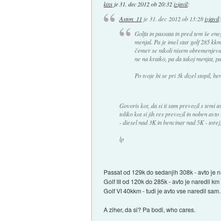
kixs
je
31. dec 2012 ob 20:32
izjavil
:
Aston_11
je
31. dec 2012 ob 13:28
izjavil
:
Golfa in passata in pred tem še eneg
menjal. Pa je imel star golf 285 kk
čemer se nikoli nisem obremenjeval
ne na kratko, pa da takoj menjat, pa.
Po tvoje bi se pri 3k dizel stopil, b
Govoris kot, da si ti sam prevozil s temi av
toliko kot si jih res prevozil in noben avt
- diesel nad 3K in bencinar nad 5K - torej
lp
Passat od 129k do sedanjih 308k - avto je 
Golf III od 120k do 285k - avto je naredil k
Golf VI 40kkm - tudi je avto vse naredil sam.
A ziher, da si? Pa bodi, who cares.