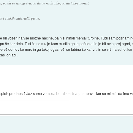
, pa da se ga ogreva, pa da ne na kratko, pa da takoj menjat,
 pri enakih materialih pa ne.
n je bil vožen na vse možne načine, pa nisi nikoli menjal turbine. Tudi sam poznam nek
a pa še kar dela. Tud če se mu je kam mudilo ga je pač teral in je bil avto prej ogret
eleš domov ko norc in ga takoj ugasneš, se tubina še kar vrti in se vrti na suho, kar
časi ohladi.
 sploh prednost? Jaz samo vem, da bom bencinarja nabavil, ker se mi zdi, da ima v