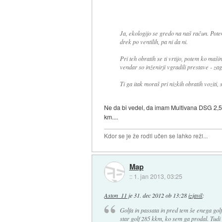
Ja, ekologijo se gredo na naš račun. Potem
drek po ventilih, pa ni da ni.
Pri teh obratih se ti vrtijo, potem ko maši
vendar so inženirji vgradili prestave - za
Ti ga itak moraš pri nizkih obratih voziti,
Ne da bi vedel, da imam Multivana DSG 2,5 
km....
Kdor se je že rodil učen se lahko reži...
Map
::
1. jan 2013, 03:25
Aston_11
je
31. dec 2012 ob 13:28
izjavil
:
Golfa in passata in pred tem še enega golfa
star golf 285 kkm, ko sem ga prodal. Tud