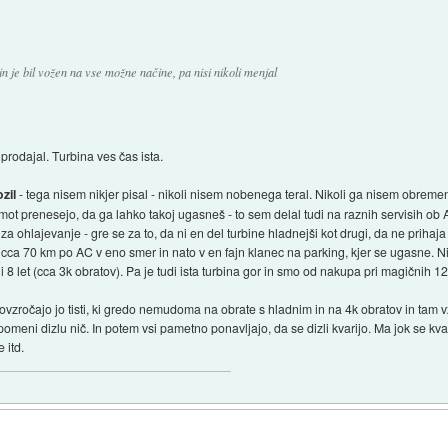
 in je bil vožen na vse možne načine, pa nisi nikoli menjal
 prodajal. Turbina ves čas ista.
zil
- tega nisem nikjer pisal - nikoli nisem nobenega teral. Nikoli ga nisem obremen
t prenesejo, da ga lahko takoj ugasneš - to sem delal tudi na raznih servisih ob 
e za ohlajevanje - gre se za to, da ni en del turbine hladnejši kot drugi, da ne prihaja
 cca 70 km po AC v eno smer in nato v en fajn klanec na parking, kjer se ugasne. 
i 8 let (cca 3k obratov). Pa je tudi ista turbina gor in smo od nakupa pri magičnih 1
ovzročajo jo tisti, ki gredo nemudoma na obrate s hladnim in na 4k obratov in tam vz
omeni dizlu nič. In potem vsi pametno ponavljajo, da se dizli kvarijo. Ma jok se kvari
 itd.