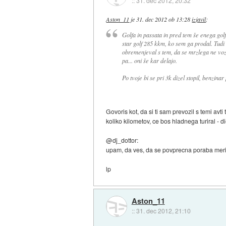
::
31. dec 2012, 20:32
Aston_11
je
31. dec 2012 ob 13:28
izjavil
:
Golfa in passata in pred tem še enega golfa
star golf 285 kkm, ko sem ga prodal. Tud
obremenjeval s tem, da se mrzlega ne vozi
pa... oni še kar delajo.
Po tvoje bi se pri 3k dizel stopil, benzinar
Govoris kot, da si ti sam prevozil s temi avti
koliko kilometov, ce bos hladnega turiral - 
@dj_dottor:
upam, da ves, da se povprecna poraba meri 
lp
Aston_11
::
31. dec 2012, 21:10