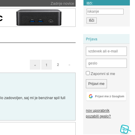
Išči:
Zadnje novice
Prijava
2
»
«
1
Zapomni si me
o zadovoljen, saj mi je benzinar spil full
nov uporabnik
pozabili geslo?