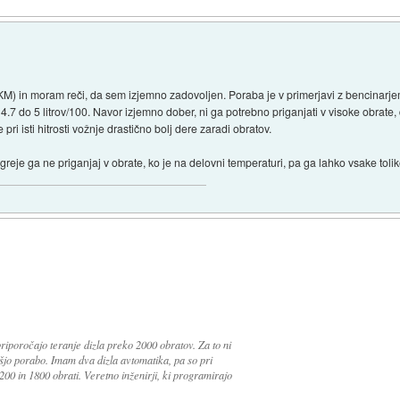
0 KM) in moram reči, da sem izjemno zadovoljen. Poraba je v primerjavi z bencinarj
4.7 do 5 litrov/100. Navor izjemno dober, ni ga potrebno priganjati v visoke obrate
e pri isti hitrosti vožnje drastično bolj dere zaradi obratov.
ogreje ga ne priganjaj v obrate, ko je na delovni temperaturi, pa ga lahko vsake tolik
priporočajo teranje dizla preko 2000 obratov. Za to ni
išjo porabo. Imam dva dizla avtomatika, pa so pri
00 in 1800 obrati. Veretno inženirji, ki programirajo