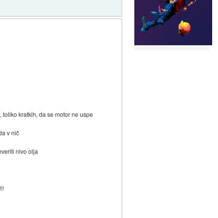
h, toliko kratkih, da se motor ne uspe
da v nič
veriti nivo olja
!!