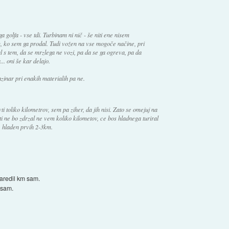
a golfa - vse tdi. Turbinam ni nič - še niti ene nisem
m, ko sem ga prodal. Tudi vožen na vse mogoče načine, pri
 s tem, da se mrzlega ne vozi, pa da se ga ogreva, pa da
.. oni še kar delajo.
enzinar pri enakih materialih pa ne.
ti toliko kilometrov, sem pa ziher, da jih nisi. Zato se omejuj na
o ti ne bo zdrzal ne vem koliko kilometov, ce bos hladnega turiral
, hladen prvih 2-3km.
naredil km sam.
m sam.