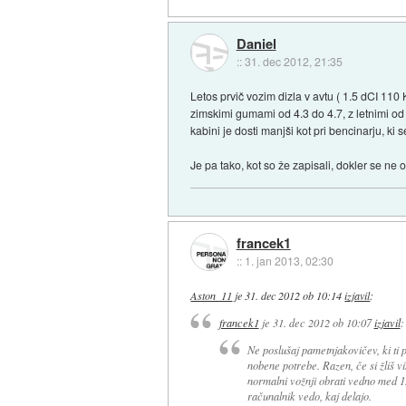
Daniel
::
31. dec 2012, 21:35
Letos prvič vozim dizla v avtu ( 1.5 dCI 11
zimskimi gumami od 4.3 do 4.7, z letnimi od 
kabini je dosti manjši kot pri bencinarju, ki s
Je pa tako, kot so že zapisali, dokler se ne 
francek1
::
1. jan 2013, 02:30
Aston_11
je
31. dec 2012 ob 10:14
izjavil
:
francek1
je
31. dec 2012 ob 10:07
izjavil
:
Ne poslušaj pametnjakovičev, ki ti 
nobene potrebe. Razen, če si žliš v
normalni vožnji obrati vedno med 12
računalnik vedo, kaj delajo.