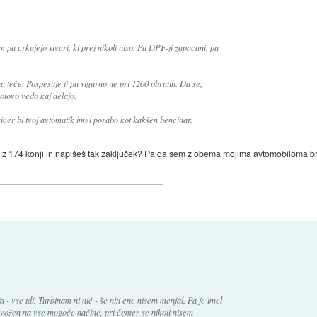
 pa crkujejo stvari, ki prej nikoli niso. Pa DPF-ji zapacani, pa
na teče. Pospešuje ti pa sigurno ne pri 1200 obratih. Da se,
gotovo vedo kaj delajo.
 sicer bi tvoj avtomatik imel porabo kot kakšen bencinar.
z 174 konji in napišeš tak zaključek? Pa da sem z obema mojima avtomobiloma bre
 - vse tdi. Turbinam ni nič - še niti ene nisem menjal. Pa je imel
i vožen na vse mogoče načine, pri čemer se nikoli nisem