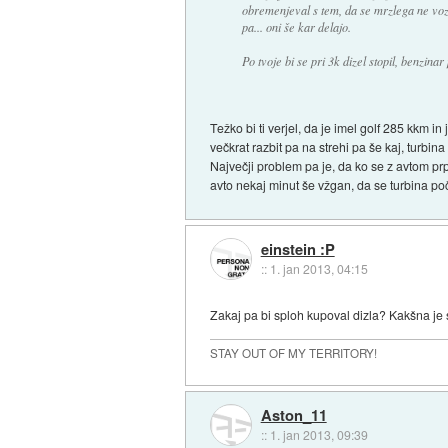
obremenjeval s tem, da se mrzlega ne vozi
pa... oni še kar delajo.
Po tvoje bi se pri 3k dizel stopil, benzinar
Težko bi ti verjel, da je imel golf 285 kkm i
večkrat razbit pa na strehi pa še kaj, turbin
Največji problem pa je, da ko se z avtom prp
avto nekaj minut še vžgan, da se turbina po
einstein :P
::
1. jan 2013, 04:15
Zakaj pa bi sploh kupoval dizla? Kakšna je
STAY OUT OF MY TERRITORY!
Aston_11
::
1. jan 2013, 09:39