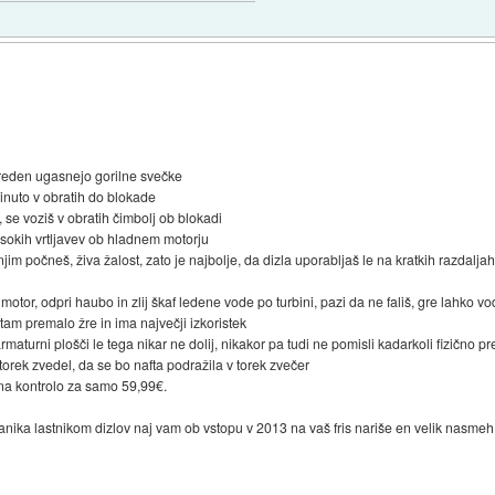
reden ugasnejo gorilne svečke
inuto v obratih do blokade
, se voziš v obratih čimbolj ob blokadi
visokih vrtljavev ob hladnem motorju
njim počneš, živa žalost, zato je najbolje, da dizla uporabljaš le na kratkih razdalja
 motor, odpri haubo in zlij škaf ledene vode po turbini, pazi da ne fališ, gre lahko vo
tam premalo žre in ima največji izkoristek
rmaturni plošči le tega nikar ne dolij, nikakor pa tudi ne pomisli kadarkoli fizično pre
 torek zvedel, da se bo nafta podražila v torek zvečer
t na kontrolo za samo 59,99€.
ka lastnikom dizlov naj vam ob vstopu v 2013 na vaš fris nariše en velik nasmeh!