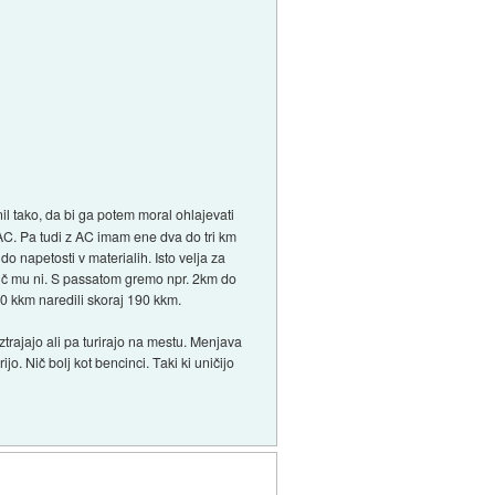
il tako, da bi ga potem moral ohlajevati
AC. Pa tudi z AC imam ene dva do tri km
 do napetosti v materialih. Isto velja za
Nič mu ni. S passatom gremo npr. 2km do
20 kkm naredili skoraj 190 kkm.
trajajo ali pa turirajo na mestu. Menjava
jo. Nič bolj kot bencinci. Taki ki uničijo