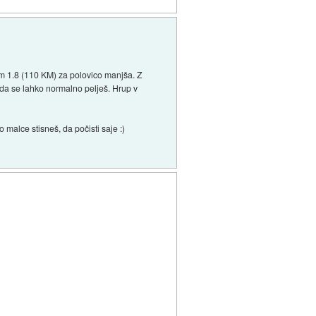
em 1.8 (110 KM) za polovico manjša. Z
, da se lahko normalno pelješ. Hrup v
o malce stisneš, da počisti saje :)