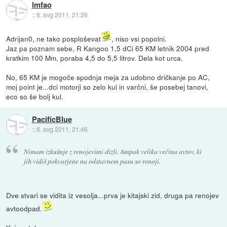
lmfao
::
6. avg 2011, 21:26
Adrijan0, ne tako posploševat
, niso vsi popolni.
Jaz pa poznam sebe, R Kangoo 1,5 dCi 65 KM letnik 2004 pred
kratkim 100 Mm, poraba 4,5 do 5,5 litrov. Dela kot urca.
No, 65 KM je mogoče spodnja meja za udobno dričkanje po AC,
moj point je...dci motorji so zelo kul in varčni, še posebej tanovi,
eco so še bolj kul.
PacificBlue
::
6. avg 2011, 21:46
Nimam izkušnje z renojevimi dizli. Ampak velika večina avtov, ki
jih vidiš pokvarjene na odstavnem pasu so renoji.
Dve stvari se vidita iz vesolja...prva je kitajski zid, druga pa renojev
avtoodpad.