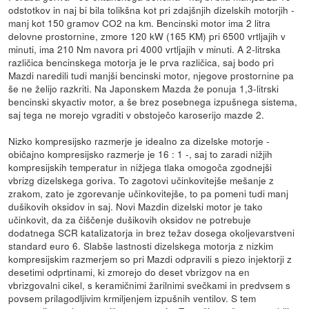
odstotkov in naj bi bila tolikšna kot pri zdajšnjih dizelskih motorjih -
manj kot 150 gramov CO2 na km. Bencinski motor ima 2 litra
delovne prostornine, zmore 120 kW (165 KM) pri 6500 vrtljajih v
minuti, ima 210 Nm navora pri 4000 vrtljajih v minuti. A 2-litrska
različica bencinskega motorja je le prva različica, saj bodo pri
Mazdi naredili tudi manjši bencinski motor, njegove prostornine pa
še ne želijo razkriti. Na Japonskem Mazda že ponuja 1,3-litrski
bencinski skyactiv motor, a še brez posebnega izpušnega sistema,
saj tega ne morejo vgraditi v obstoječo karoserijo mazde 2.
Nizko kompresijsko razmerje je idealno za dizelske motorje -
običajno kompresijsko razmerje je 16 : 1 -, saj to zaradi nižjih
kompresijskih temperatur in nižjega tlaka omogoča zgodnejši
vbrizg dizelskega goriva. To zagotovi učinkovitejše mešanje z
zrakom, zato je zgorevanje učinkovitejše, to pa pomeni tudi manj
dušikovih oksidov in saj. Novi Mazdin dizelski motor je tako
učinkovit, da za čiščenje dušikovih oksidov ne potrebuje
dodatnega SCR katalizatorja in brez težav dosega okoljevarstveni
standard euro 6. Slabše lastnosti dizelskega motorja z nizkim
kompresijskim razmerjem so pri Mazdi odpravili s piezo injektorji z
desetimi odprtinami, ki zmorejo do deset vbrizgov na en
vbrizgovalni cikel, s keramičnimi žarilnimi svečkami in predvsem s
povsem prilagodljivim krmiljenjem izpušnih ventilov. S tem