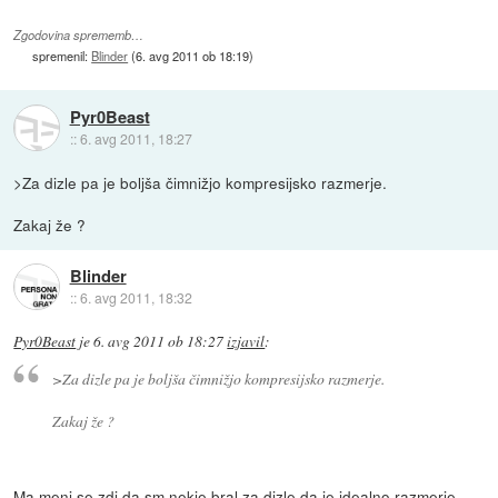
Zgodovina sprememb…
spremenil:
Blinder
(
6. avg 2011 ob 18:19
)
Pyr0Beast
::
6. avg 2011, 18:27
>Za dizle pa je boljša čimnižjo kompresijsko razmerje.
Zakaj že ?
Blinder
::
6. avg 2011, 18:32
Pyr0Beast
je
6. avg 2011 ob 18:27
izjavil
:
>Za dizle pa je boljša čimnižjo kompresijsko razmerje.
Zakaj že ?
Ma meni se zdi da sm nekje bral za dizle da je idealno razmerje