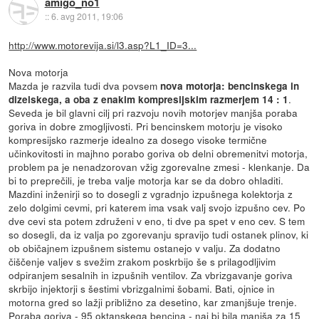
amigo_no1
::
6. avg 2011, 19:06
http://www.motorevija.si/l3.asp?L1_ID=3...
Nova motorja
Mazda je razvila tudi dva povsem
nova motorja: bencinskega in
.
dizelskega, a oba z enakim kompresijskim razmerjem 14 : 1
Seveda je bil glavni cilj pri razvoju novih motorjev manjša poraba
goriva in dobre zmogljivosti. Pri bencinskem motorju je visoko
kompresijsko razmerje idealno za dosego visoke termične
učinkovitosti in majhno porabo goriva ob delni obremenitvi motorja,
problem pa je nenadzorovan vžig zgorevalne zmesi - klenkanje. Da
bi to preprečili, je treba valje motorja kar se da dobro ohladiti.
Mazdini inženirji so to dosegli z vgradnjo izpušnega kolektorja z
zelo dolgimi cevmi, pri katerem ima vsak valj svojo izpušno cev. Po
dve cevi sta potem združeni v eno, ti dve pa spet v eno cev. S tem
so dosegli, da iz valja po zgorevanju spravijo tudi ostanek plinov, ki
ob običajnem izpušnem sistemu ostanejo v valju. Za dodatno
čiščenje valjev s svežim zrakom poskrbijo še s prilagodljivim
odpiranjem sesalnih in izpušnih ventilov. Za vbrizgavanje goriva
skrbijo injektorji s šestimi vbrizgalnimi šobami. Bati, ojnice in
motorna gred so lažji približno za desetino, kar zmanjšuje trenje.
Poraba goriva - 95 oktanskega bencina - naj bi bila manjša za 15