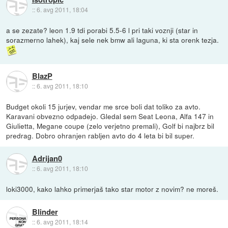
::
6. avg 2011, 18:04
a se zezate? leon 1.9 tdi porabi 5.5-6 l pri taki voznji (star in
sorazmerno lahek), kaj sele nek bmw ali laguna, ki sta orenk tezja.
BlazP
::
6. avg 2011, 18:10
Budget okoli 15 jurjev, vendar me srce boli dat toliko za avto.
Karavani obvezno odpadejo. Gledal sem Seat Leona, Alfa 147 in
Giulietta, Megane coupe (zelo verjetno premali), Golf bi najbrz bil
predrag. Dobro ohranjen rabljen avto do 4 leta bi bil super.
Adrijan0
::
6. avg 2011, 18:10
loki3000, kako lahko primerjaš tako star motor z novim? ne moreš.
Blinder
::
6. avg 2011, 18:14