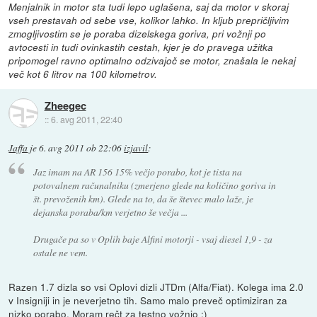
Menjalnik in motor sta tudi lepo uglašena, saj da motor v skoraj
vseh prestavah od sebe vse, kolikor lahko. In kljub prepričljivim
zmogljivostim se je poraba dizelskega goriva, pri vožnji po
avtocesti in tudi ovinkastih cestah, kjer je do pravega užitka
pripomogel ravno optimalno odzivajoč se motor, znašala le nekaj
več kot 6 litrov na 100 kilometrov.
Zheegec
::
6. avg 2011, 22:40
Jaffa
je
6. avg 2011 ob 22:06
izjavil
:
Jaz imam na AR 156 15% večjo porabo, kot je tista na
potovalnem računalniku (zmerjeno glede na količino goriva in
št. prevoženih km). Glede na to, da še števec malo laže, je
dejanska poraba/km verjetno še večja ...
Drugače pa so v Oplih baje Alfini motorji - vsaj diesel 1,9 - za
ostale ne vem.
Razen 1.7 dizla so vsi Oplovi dizli JTDm (Alfa/Fiat). Kolega ima 2.0
v Insigniji in je neverjetno tih. Samo malo preveč optimiziran za
nizko porabo. Moram rečt za testno vožnjo :)