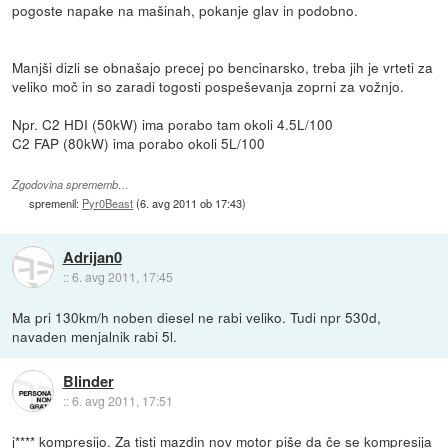
pogoste napake na mašinah, pokanje glav in podobno.
Manjši dizli se obnašajo precej po bencinarsko, treba jih je vrteti za
veliko moč in so zaradi togosti pospeševanja zoprni za vožnjo.
Npr. C2 HDI (50kW) ima porabo tam okoli 4.5L/100
C2 FAP (80kW) ima porabo okoli 5L/100
Zgodovina sprememb…
spremenil:
Pyr0Beast
(
6. avg 2011 ob 17:43
)
Adrijan0
::
6. avg 2011, 17:45
Ma pri 130km/h noben diesel ne rabi veliko. Tudi npr 530d,
navaden menjalnik rabi 5l.
Blinder
::
6. avg 2011, 17:51
j**** kompresijo. Za tisti mazdin nov motor piše da če se kompresija