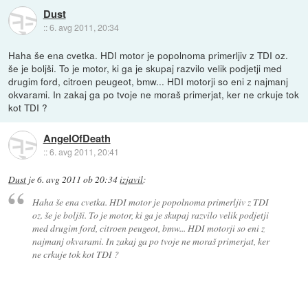
Dust
::
6. avg 2011, 20:34
Haha še ena cvetka. HDI motor je popolnoma primerljiv z TDI oz.
še je boljši. To je motor, ki ga je skupaj razvilo velik podjetji med
drugim ford, citroen peugeot, bmw... HDI motorji so eni z najmanj
okvarami. In zakaj ga po tvoje ne moraš primerjat, ker ne crkuje tok
kot TDI ?
AngelOfDeath
::
6. avg 2011, 20:41
Dust
je
6. avg 2011 ob 20:34
izjavil
:
Haha še ena cvetka. HDI motor je popolnoma primerljiv z TDI
oz. še je boljši. To je motor, ki ga je skupaj razvilo velik podjetji
med drugim ford, citroen peugeot, bmw... HDI motorji so eni z
najmanj okvarami. In zakaj ga po tvoje ne moraš primerjat, ker
ne crkuje tok kot TDI ?