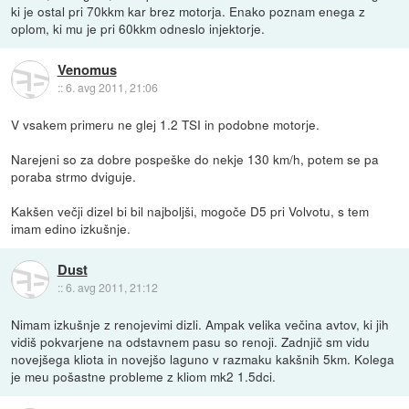
ki je ostal pri 70kkm kar brez motorja. Enako poznam enega z
oplom, ki mu je pri 60kkm odneslo injektorje.
Venomus
::
6. avg 2011, 21:06
V vsakem primeru ne glej 1.2 TSI in podobne motorje.
Narejeni so za dobre pospeške do nekje 130 km/h, potem se pa
poraba strmo dviguje.
Kakšen večji dizel bi bil najboljši, mogoče D5 pri Volvotu, s tem
imam edino izkušnje.
Dust
::
6. avg 2011, 21:12
Nimam izkušnje z renojevimi dizli. Ampak velika večina avtov, ki jih
vidiš pokvarjene na odstavnem pasu so renoji. Zadnjič sm vidu
novejšega kliota in novejšo laguno v razmaku kakšnih 5km. Kolega
je meu pošastne probleme z kliom mk2 1.5dci.