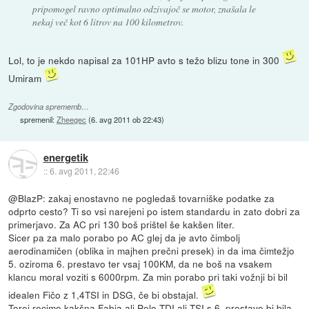
pripomogel ravno optimalno odzivajoč se motor, znašala le
nekaj več kot 6 litrov na 100 kilometrov.
Lol, to je nekdo napisal za 101HP avto s težo blizu tone in 300
Umiram
Zgodovina sprememb…
spremenil:
Zheegec
(
6. avg 2011 ob 22:43
)
energetik
::
6. avg 2011, 22:46
@BlazP: zakaj enostavno ne pogledaš tovarniške podatke za
odprto cesto? Ti so vsi narejeni po istem standardu in zato dobri za
primerjavo. Za AC pri 130 boš prištel še kakšen liter.
Sicer pa za malo porabo po AC glej da je avto čimbolj
aerodinamičen (oblika in majhen prečni presek) in da ima čimtežjo
5. oziroma 6. prestavo ter vsaj 100KM, da ne boš na vsakem
klancu moral voziti s 6000rpm. Za min porabo pri taki vožnji bi bil
idealen Fičo z 1,4TSI in DSG, če bi obstajal.
Torej recimo kakšna Fabia ali Polo TDI ali TSI s 6. prestavo bi bila