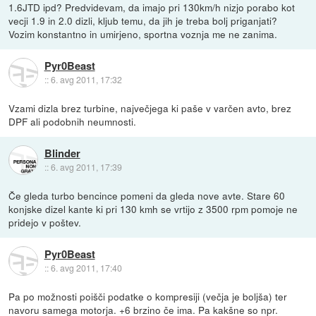
1.6JTD ipd? Predvidevam, da imajo pri 130km/h nizjo porabo kot
vecji 1.9 in 2.0 dizli, kljub temu, da jih je treba bolj priganjati?
Vozim konstantno in umirjeno, sportna voznja me ne zanima.
Pyr0Beast
::
6. avg 2011, 17:32
Vzami dizla brez turbine, največjega ki paše v varčen avto, brez
DPF ali podobnih neumnosti.
Blinder
::
6. avg 2011, 17:39
Če gleda turbo bencince pomeni da gleda nove avte. Stare 60
konjske dizel kante ki pri 130 kmh se vrtijo z 3500 rpm pomoje ne
pridejo v poštev.
Pyr0Beast
::
6. avg 2011, 17:40
Pa po možnosti poišči podatke o kompresiji (večja je boljša) ter
navoru samega motorja. +6 brzino če ima. Pa kakšne so npr.