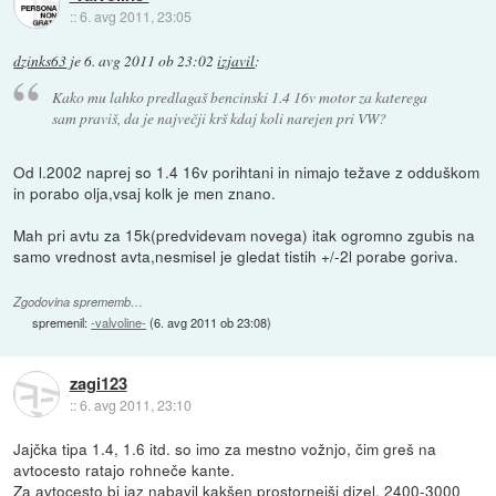
::
6. avg 2011, 23:05
dzinks63
je
6. avg 2011 ob 23:02
izjavil
:
Kako mu lahko predlagaš bencinski 1.4 16v motor za katerega
sam praviš, da je največji krš kdaj koli narejen pri VW?
Od l.2002 naprej so 1.4 16v porihtani in nimajo težave z odduškom
in porabo olja,vsaj kolk je men znano.
Mah pri avtu za 15k(predvidevam novega) itak ogromno zgubis na
samo vrednost avta,nesmisel je gledat tistih +/-2l porabe goriva.
Zgodovina sprememb…
spremenil:
-valvoline-
(
6. avg 2011 ob 23:08
)
zagi123
::
6. avg 2011, 23:10
Jajčka tipa 1.4, 1.6 itd. so imo za mestno vožnjo, čim greš na
avtocesto ratajo rohneče kante.
Za avtocesto bi jaz nabavil kakšen prostornejši dizel, 2400-3000