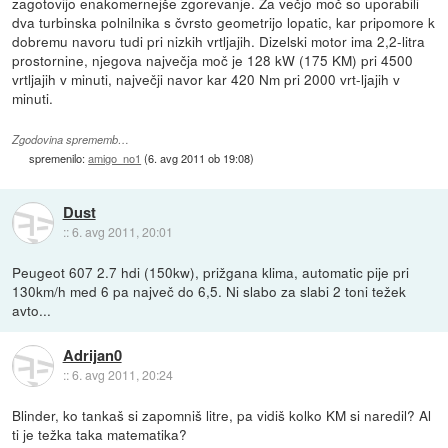
zagotovijo enakomernejše zgorevanje. Za večjo moč so uporabili
dva turbinska polnilnika s čvrsto geometrijo lopatic, kar pripomore k
dobremu navoru tudi pri nizkih vrtljajih. Dizelski motor ima 2,2-litra
prostornine, njegova največja moč je 128 kW (175 KM) pri 4500
vrtljajih v minuti, največji navor kar 420 Nm pri 2000 vrt-ljajih v
minuti.
Zgodovina sprememb…
spremenilo:
amigo_no1
(
6. avg 2011 ob 19:08
)
Dust
::
6. avg 2011, 20:01
Peugeot 607 2.7 hdi (150kw), prižgana klima, automatic pije pri
130km/h med 6 pa največ do 6,5. Ni slabo za slabi 2 toni težek
avto...
Adrijan0
::
6. avg 2011, 20:24
Blinder, ko tankaš si zapomniš litre, pa vidiš kolko KM si naredil? Al
ti je težka taka matematika?