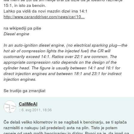
15:1, in isto za bencin.
Lahko pa vidiš da novi mazdin dizel ima 14:1
http://www.caranddriver.com/news/car/10...
na wikipediji pa piše
Diesel engine
In an auto-ignition diesel engine, (no electrical sparking plug—the
hot air of compression lights the injected fuel) the CR will
customarily exceed 14:1. Ratios over 22:1 are common. The
appropriate compression ratio depends on the design of the
cylinder head. The figure is usually between 14:1 and 16:1 for
direct injection engines and between 18:1 and 23:1 for indirect
injection engines.
Se trudijo ga zmanjšat
CallMeAl
::
6. avg 2011, 18:36
Če delaš veliko kilometrov in se nagibaš k bencinarju, se ti splača
razmisliti o nakupu (ali predelavi) avta na plin. Tisto je potem
ceneje od vseh malih bencinarjev in dizlov. Pogoj pa je, da imaš na