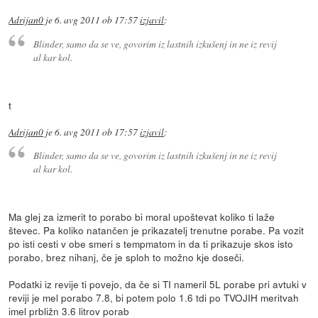
Adrijan0
je
6. avg 2011 ob 17:57
izjavil
:
Blinder, samo da se ve, govorim iz lastnih izkušenj in ne iz revij
al kar kol.
t
Adrijan0
je
6. avg 2011 ob 17:57
izjavil
:
Blinder, samo da se ve, govorim iz lastnih izkušenj in ne iz revij
al kar kol.
Ma glej za izmerit to porabo bi moral upoštevat koliko ti laže
števec. Pa koliko natančen je prikazatelj trenutne porabe. Pa vozit
po isti cesti v obe smeri s tempmatom in da ti prikazuje skos isto
porabo, brez nihanj, če je sploh to možno kje doseči.
Podatki iz revije ti povejo, da če si TI nameril 5L porabe pri avtuki v
reviji je mel porabo 7.8, bi potem polo 1.6 tdi po TVOJIH meritvah
imel prbližn 3.6 litrov porab