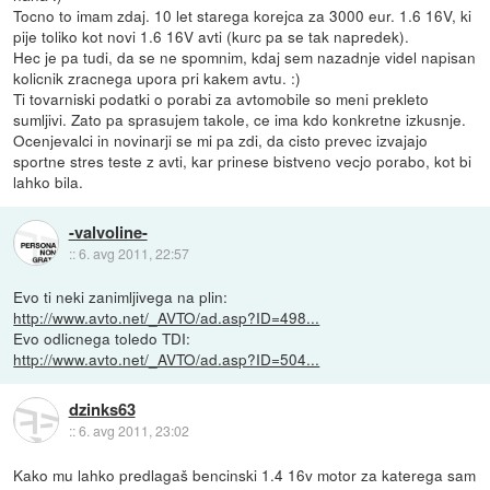
Tocno to imam zdaj. 10 let starega korejca za 3000 eur. 1.6 16V, ki
pije toliko kot novi 1.6 16V avti (kurc pa se tak napredek).
Hec je pa tudi, da se ne spomnim, kdaj sem nazadnje videl napisan
kolicnik zracnega upora pri kakem avtu. :)
Ti tovarniski podatki o porabi za avtomobile so meni prekleto
sumljivi. Zato pa sprasujem takole, ce ima kdo konkretne izkusnje.
Ocenjevalci in novinarji se mi pa zdi, da cisto prevec izvajajo
sportne stres teste z avti, kar prinese bistveno vecjo porabo, kot bi
lahko bila.
-valvoline-
::
6. avg 2011, 22:57
Evo ti neki zanimljivega na plin:
http://www.avto.net/_AVTO/ad.asp?ID=498...
Evo odlicnega toledo TDI:
http://www.avto.net/_AVTO/ad.asp?ID=504...
dzinks63
::
6. avg 2011, 23:02
Kako mu lahko predlagaš bencinski 1.4 16v motor za katerega sam