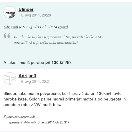
Blinder
::
6. avg 2011, 20:28
Adrijan0
je
6. avg 2011 ob 20:24
izjavil
:
Blinder, ko tankaš si zapomniš litre, pa vidiš kolko KM si
naredil? Al ti je težka taka matematika?
A tako ti meriš porabo
?
pri 130 km/h
Adrijan0
::
6. avg 2011, 20:31
Blinder, tako merim povprečno, ker ti praviš da pri 130km/h avto
narobe kaže. Sploh pa ne moreš primerjat motorja od peugeota in
podobne robe z VW, audi, bmw...
Zgodovina sprememb…
spremenil:
Adrijan0
(
6. avg 2011 ob 20:31
)