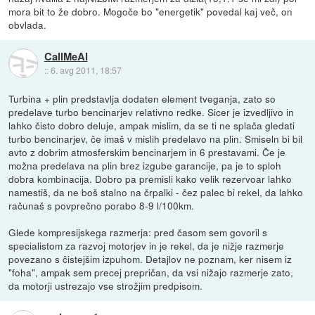
mora bit to že dobro. Mogoče bo "energetik" povedal kaj več, on
obvlada.
CallMeAl
::
6. avg 2011, 18:57
Turbina + plin predstavlja dodaten element tveganja, zato so
predelave turbo bencinarjev relativno redke. Sicer je izvedljivo in
lahko čisto dobro deluje, ampak mislim, da se ti ne splača gledati
turbo bencinarjev, če imaš v mislih predelavo na plin. Smiseln bi bil
avto z dobrim atmosferskim bencinarjem in 6 prestavami. Če je
možna predelava na plin brez izgube garancije, pa je to sploh
dobra kombinacija. Dobro pa premisli kako velik rezervoar lahko
namestiš, da ne boš stalno na črpalki - čez palec bi rekel, da lahko
računaš s povprečno porabo 8-9 l/100km.
Glede kompresijskega razmerja: pred časom sem govoril s
specialistom za razvoj motorjev in je rekel, da je nižje razmerje
povezano s čistejšim izpuhom. Detajlov ne poznam, ker nisem iz
"foha", ampak sem precej prepričan, da vsi nižajo razmerje zato,
da motorji ustrezajo vse strožjim predpisom.