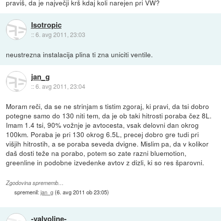
praviš, da je največji krš kdaj koli narejen pri VW?
Isotropic
::
6. avg 2011, 23:03
neustrezna instalacija plina ti zna uniciti ventile.
jan_g
::
6. avg 2011, 23:04
Moram reči, da se ne strinjam s tistim zgoraj, ki pravi, da tsi dobro
potegne samo do 130 niti tem, da je ob taki hitrosti poraba čez 8L.
Imam 1.4 tsi, 90% vožnje je avtocesta, vsak delovni dan okrog
100km. Poraba je pri 130 okrog 6.5L, precej dobro gre tudi pri
višjih hitrostih, a se poraba seveda dvigne. Mislim pa, da v kolikor
daš dosti teže na porabo, potem so zate razni bluemotion,
greenline in podobne izvedenke avtov z dizli, ki so res šparovni.
Zgodovina sprememb…
spremenil:
jan_g
(
6. avg 2011 ob 23:05
)
-valvoline-