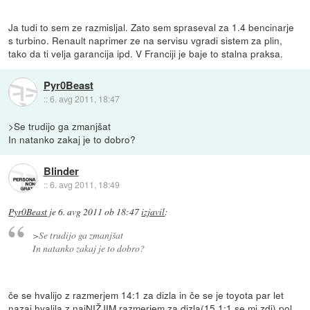
Ja tudi to sem ze razmisljal. Zato sem spraseval za 1.4 bencinarje
s turbino. Renault naprimer ze na servisu vgradi sistem za plin,
tako da ti velja garancija ipd. V Franciji je baje to stalna praksa.
Pyr0Beast
::
6. avg 2011, 18:47
>Se trudijo ga zmanjšat
In natanko zakaj je to dobro?
Blinder
::
6. avg 2011, 18:49
Pyr0Beast
je
6. avg 2011 ob 18:47
izjavil
:
>Se trudijo ga zmanjšat
In natanko zakaj je to dobro?
če se hvalijo z razmerjem 14:1 za dizla in če se je toyota par let
nazaj hvalila z najNIŽJIM razmerjem za dizla(15,1:1 se mi zdi) pol