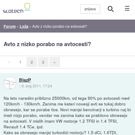
☰
Forum
»
Loža
»
Avto z nizko porabo na avtocesti?
Avto z nizko porabo na avtocesti?
«
1
2
3
»
BlazP
::
6. avg 2011, 17:24
Na leto naredim priblizno 25000km, od tega 90% po avtocesti med
120km/h - 130km/h. Zanima me kateri novesji avti se tukaj dobro
obnesejo, kar se porabe tice. Novi manjsi bencinarji s turbino naj bi
imeli nizjo porabo, vendar me zanima kako se prakticno obnesejo
na avtocesti. V mislih imam VW motorje 1.2 TFSI in 1.4 TFSI,
Renault 1.4 TCe, ipd.
Kako se obnesejo manjsi turbodizl motorju? 1.5 dCi, 1.6TDI,