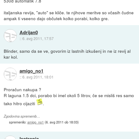
530d automatik 7.8
italjanska revija, "auto" se kliče. te njihove meritve so včasih čudne
ampak ti vseeno dajo občutek kolko porabi, kolko gre.
Adrijan0
::
6. avg 2011, 17:57
Blinder, samo da se ve, govorim iz lastnih izkušenj in ne iz revij al
kar kol.
amigo_no1
::
6. avg 2011, 18:01
Proračun nakupa ?
R laguna 1.5 dci, porabo bi imel okoli 5 litrov, če se misliš res samo
tako hitro cijaziti
.
Zgodovina sprememb…
spremenilo:
amigo_no1
(
6. avg 2011 ob 18:03
)
Isotropic