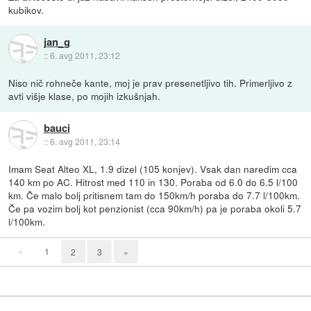
kubikov.
jan_g
::
6. avg 2011, 23:12
Niso nič rohneče kante, moj je prav presenetljivo tih. Primerljivo z
avti višje klase, po mojih izkušnjah.
bauci
::
6. avg 2011, 23:14
Imam Seat Alteo XL, 1.9 dizel (105 konjev). Vsak dan naredim cca
140 km po AC. Hitrost med 110 in 130. Poraba od 6.0 do 6.5 l/100
km. Če malo bolj pritisnem tam do 150km/h poraba do 7.7 l/100km.
Če pa vozim bolj kot penzionist (cca 90km/h) pa je poraba okoli 5.7
l/100km.
«
1
2
3
»