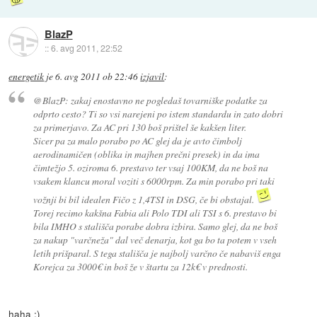
BlazP
::
6. avg 2011, 22:52
energetik
je
6. avg 2011 ob 22:46
izjavil
:
@BlazP: zakaj enostavno ne pogledaš tovarniške podatke za
odprto cesto? Ti so vsi narejeni po istem standardu in zato dobri
za primerjavo. Za AC pri 130 boš prištel še kakšen liter.
Sicer pa za malo porabo po AC glej da je avto čimbolj
aerodinamičen (oblika in majhen prečni presek) in da ima
čimtežjo 5. oziroma 6. prestavo ter vsaj 100KM, da ne boš na
vsakem klancu moral voziti s 6000rpm. Za min porabo pri taki
vožnji bi bil idealen Fičo z 1,4TSI in DSG, če bi obstajal.
Torej recimo kakšna Fabia ali Polo TDI ali TSI s 6. prestavo bi
bila IMHO s stališča porabe dobra izbira. Samo glej, da ne boš
za nakup "varčneža" dal več denarja, kot ga bo ta potem v vseh
letih prišparal. S tega stališča je najbolj varčno če nabaviš enga
Korejca za 3000€ in boš že v štartu za 12k€ v prednosti.
haha :)