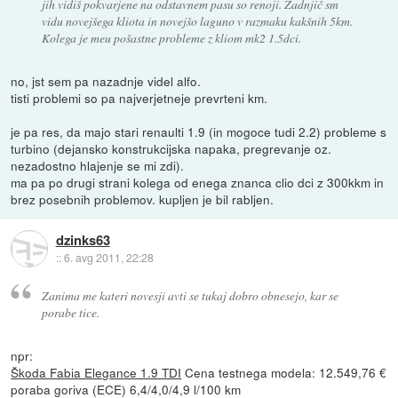
jih vidiš pokvarjene na odstavnem pasu so renoji. Zadnjič sm
vidu novejšega kliota in novejšo laguno v razmaku kakšnih 5km.
Kolega je meu pošastne probleme z kliom mk2 1.5dci.
no, jst sem pa nazadnje videl alfo.
tisti problemi so pa najverjetneje prevrteni km.
je pa res, da majo stari renaulti 1.9 (in mogoce tudi 2.2) probleme s
turbino (dejansko konstrukcijska napaka, pregrevanje oz.
nezadostno hlajenje se mi zdi).
ma pa po drugi strani kolega od enega znanca clio dci z 300kkm in
brez posebnih problemov. kupljen je bil rabljen.
dzinks63
::
6. avg 2011, 22:28
Zanima me kateri novesji avti se tukaj dobro obnesejo, kar se
porabe tice.
npr:
Škoda Fabia Elegance 1.9 TDI
Cena testnega modela: 12.549,76 €
poraba goriva (ECE) 6,4/4,0/4,9 l/100 km