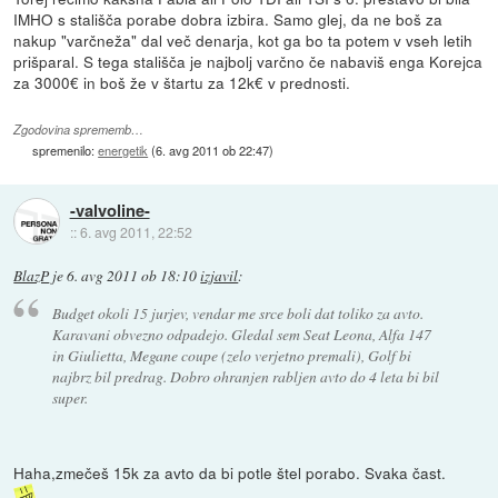
IMHO s stališča porabe dobra izbira. Samo glej, da ne boš za
nakup "varčneža" dal več denarja, kot ga bo ta potem v vseh letih
prišparal. S tega stališča je najbolj varčno če nabaviš enga Korejca
za 3000€ in boš že v štartu za 12k€ v prednosti.
Zgodovina sprememb…
spremenilo:
energetik
(
6. avg 2011 ob 22:47
)
-valvoline-
::
6. avg 2011, 22:52
BlazP
je
6. avg 2011 ob 18:10
izjavil
:
Budget okoli 15 jurjev, vendar me srce boli dat toliko za avto.
Karavani obvezno odpadejo. Gledal sem Seat Leona, Alfa 147
in Giulietta, Megane coupe (zelo verjetno premali), Golf bi
najbrz bil predrag. Dobro ohranjen rabljen avto do 4 leta bi bil
super.
Haha,zmečeš 15k za avto da bi potle štel porabo. Svaka čast.