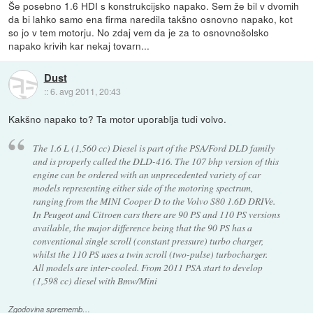
Še posebno 1.6 HDI s konstrukcijsko napako. Sem že bil v dvomih
da bi lahko samo ena firma naredila takšno osnovno napako, kot
so jo v tem motorju. No zdaj vem da je za to osnovnošolsko
napako krivih kar nekaj tovarn...
Dust
::
6. avg 2011, 20:43
Kakšno napako to? Ta motor uporablja tudi volvo.
The 1.6 L (1,560 cc) Diesel is part of the PSA/Ford DLD family
and is properly called the DLD-416. The 107 bhp version of this
engine can be ordered with an unprecedented variety of car
models representing either side of the motoring spectrum,
ranging from the MINI Cooper D to the Volvo S80 1.6D DRIVe.
In Peugeot and Citroen cars there are 90 PS and 110 PS versions
available, the major difference being that the 90 PS has a
conventional single scroll (constant pressure) turbo charger,
whilst the 110 PS uses a twin scroll (two-pulse) turbocharger.
All models are inter-cooled. From 2011 PSA start to develop
(1,598 cc) diesel with Bmw/Mini
Zgodovina sprememb…