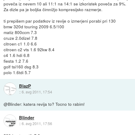
poveča iz nevem 10 ali 11:1 na 14:1 se izkoristek poveča za 9%.
Za dizle pa je boljša čimnižjo kompresijsko razmerje.
ti prepišem par podatkov iz revije o izmerjeni porabi pri 130
bmw 320d touring 2009 6.5/100
matiz 800ccm 7.3
cruze 2.0dizel 7.8
citroen c1 1.0 6.6
citroen c2 vts 1.6 92kw 8.4
c4 1.6 hdi 6.8
fiesta 1.2 7.6
golf tsi160 dsg 8.3
polo 1.6tdi 5.7
BlazP
::
6. avg 2011, 17:54
@Blinder: katera revija to? Tocno to rabim!
Blinder
::
6. avg 2011, 17:56