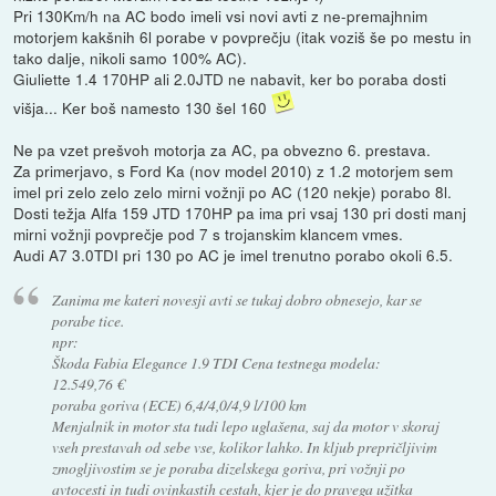
Pri 130Km/h na AC bodo imeli vsi novi avti z ne-premajhnim
motorjem kakšnih 6l porabe v povprečju (itak voziš še po mestu in
tako dalje, nikoli samo 100% AC).
Giuliette 1.4 170HP ali 2.0JTD ne nabavit, ker bo poraba dosti
višja... Ker boš namesto 130 šel 160
Ne pa vzet prešvoh motorja za AC, pa obvezno 6. prestava.
Za primerjavo, s Ford Ka (nov model 2010) z 1.2 motorjem sem
imel pri zelo zelo zelo mirni vožnji po AC (120 nekje) porabo 8l.
Dosti težja Alfa 159 JTD 170HP pa ima pri vsaj 130 pri dosti manj
mirni vožnji povprečje pod 7 s trojanskim klancem vmes.
Audi A7 3.0TDI pri 130 po AC je imel trenutno porabo okoli 6.5.
Zanima me kateri novesji avti se tukaj dobro obnesejo, kar se
porabe tice.
npr:
Škoda Fabia Elegance 1.9 TDI Cena testnega modela:
12.549,76 €
poraba goriva (ECE) 6,4/4,0/4,9 l/100 km
Menjalnik in motor sta tudi lepo uglašena, saj da motor v skoraj
vseh prestavah od sebe vse, kolikor lahko. In kljub prepričljivim
zmogljivostim se je poraba dizelskega goriva, pri vožnji po
avtocesti in tudi ovinkastih cestah, kjer je do pravega užitka