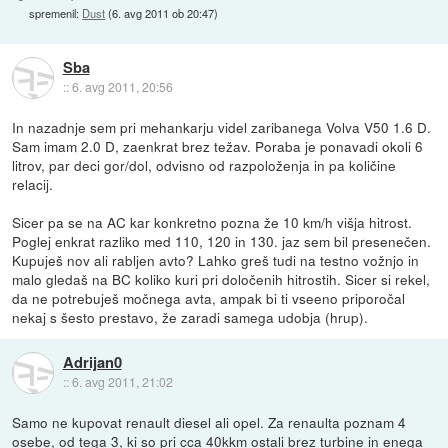
spremenil:
Dust
(
6. avg 2011 ob 20:47
)
Sba
::
6. avg 2011, 20:56
In nazadnje sem pri mehankarju videl zaribanega Volva V50 1.6 D.
Sam imam 2.0 D, zaenkrat brez težav. Poraba je ponavadi okoli 6
litrov, par deci gor/dol, odvisno od razpoloženja in pa količine
relacij.
Sicer pa se na AC kar konkretno pozna že 10 km/h višja hitrost.
Poglej enkrat razliko med 110, 120 in 130. jaz sem bil presenečen.
Kupuješ nov ali rabljen avto? Lahko greš tudi na testno vožnjo in
malo gledaš na BC koliko kuri pri določenih hitrostih. Sicer si rekel,
da ne potrebuješ močnega avta, ampak bi ti vseeno priporočal
nekaj s šesto prestavo, že zaradi samega udobja (hrup).
Adrijan0
::
6. avg 2011, 21:02
Samo ne kupovat renault diesel ali opel. Za renaulta poznam 4
osebe, od tega 3, ki so pri cca 40kkm ostali brez turbine in enega