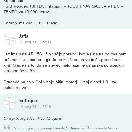
Kaj pa tole:
Ford Mondeo 1.8 TDCi Titanium + TOUCH NAVIGACIJA + PDC +
TEMPO
za 13.990 evrov.
Porabo ima okoli 7.6 l/100km.
Jaffa
::
6. avg 2011, 22:06
Jaz imam na AR 156 15% večjo porabo, kot je tista na potovalnem
računalniku (zmerjeno glede na količino goriva in št. prevoženih
km). Glede na to, da še števec malo laže, je dejanska poraba/km
verjetno še večja ...
Drugače pa so v Oplih baje Alfini motorji - vsaj diesel 1,9 - za
ostale ne vem.
Isotropic
::
6. avg 2011, 22:18
Dust
je
6. avg 2011 ob 21:12
izjavil
:
Nimam izkušnje z renojevimi dizli. Ampak velika večina avtov, ki