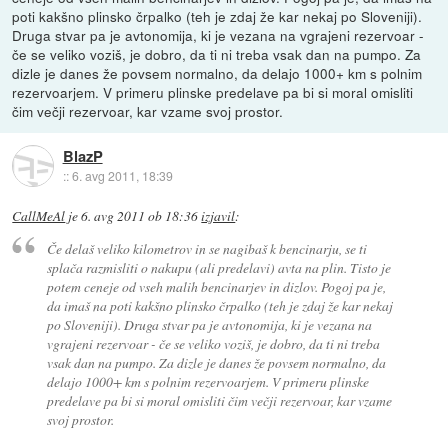
poti kakšno plinsko črpalko (teh je zdaj že kar nekaj po Sloveniji).
Druga stvar pa je avtonomija, ki je vezana na vgrajeni rezervoar -
če se veliko voziš, je dobro, da ti ni treba vsak dan na pumpo. Za
dizle je danes že povsem normalno, da delajo 1000+ km s polnim
rezervoarjem. V primeru plinske predelave pa bi si moral omisliti
čim večji rezervoar, kar vzame svoj prostor.
BlazP
::
6. avg 2011, 18:39
CallMeAl
je
6. avg 2011 ob 18:36
izjavil
:
Če delaš veliko kilometrov in se nagibaš k bencinarju, se ti
splača razmisliti o nakupu (ali predelavi) avta na plin. Tisto je
potem ceneje od vseh malih bencinarjev in dizlov. Pogoj pa je,
da imaš na poti kakšno plinsko črpalko (teh je zdaj že kar nekaj
po Sloveniji). Druga stvar pa je avtonomija, ki je vezana na
vgrajeni rezervoar - če se veliko voziš, je dobro, da ti ni treba
vsak dan na pumpo. Za dizle je danes že povsem normalno, da
delajo 1000+ km s polnim rezervoarjem. V primeru plinske
predelave pa bi si moral omisliti čim večji rezervoar, kar vzame
svoj prostor.