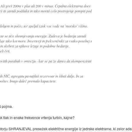
 Ali greš 200m v plus ali 200 v minus. Črpalna elektrarna does
 iti zaradi podtlaka in tako moraš celo postrojenje potopiti pod
olgem in počez ter speljal iztok vse vode na 'morsko' višino.
kar se tiče shranjevanja energije. Zadeva je bedarija zaradi
luje tako kot more. Inverterji in frekvenčniki za vsako posebej s
 in skrbeti za njihove ležaje in podobne bedarije.
li črti.
ovitih porabah v omrežju - kar se pa že danes da skompenzirati
ih NIČ, agregatu pa nafilaš rezervoar in šibaš dalje. In za
poštev. Imajo daleč premalo kapacitete.
aš pojma.
k tlak in enake frekvence vrtenja turbin, kajne?
atorju SHRANJEVAL presežek električne energije iz jedrske elektrarne, ki zelor ad