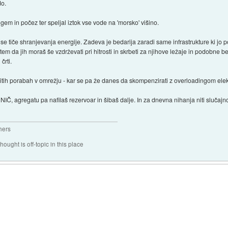
do.
gem in počez ter speljal iztok vse vode na 'morsko' višino.
 se tiče shranjevanja energije. Zadeva je bedarija zaradi same infrastrukture ki jo p
 tem da jih moraš še vzdrževati pri hitrosti in skrbeti za njihove ležaje in podobne be
črti.
itih porabah v omrežju - kar se pa že danes da skompenzirati z overloadingom elek
 NIČ, agregatu pa nafilaš rezervoar in šibaš dalje. In za dnevna nihanja niti slučajn
hers
hought is off-topic in this place