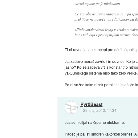
odvod toplote pa je minimalen.
Če gor obesiš trajne magnete se ti pa splo
praktično nemogoče narediti) kakor pa da
>Tadicionalni drsni ležaji v visokem vakuu
Imaš tudi olja s precej nizkim parnim tlak
Ti ni ravno jasen koncept pretočnih črpalk,
Ja, zadevo moraš zavrteti in odvrteti. Ko jo 
jasno? Ko se zadeva vrti s konstantno hitros
vakuumskega sistema niso tako zelo velike.
Pa ni važno kako nizek parni tlak imaš, če 
Pyr0Beast
::
29. maj 2012, 17:34
Jaz sem ciljal na črpalne elektrarne.
Padec je pa isti šmoren kakorkoli obrneš. A