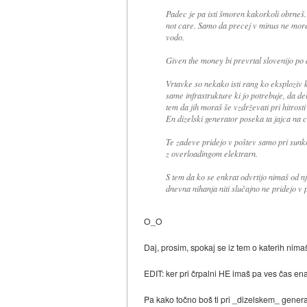
Padec je pa isti šmoren kakorkoli obrneš.
not care. Samo da precej v minus ne moreš
vodo.
Given the money bi prevrtal slovenijo po d
Vrtavke so nekako isti rang ko eksploziv 
same infrastrukture ki jo potrebuje, da de
tem da jih moraš še vzdrževati pri hitrosti
En dizelski generator poseka ta jajca na ce
Te zadeve pridejo v poštev samo pri sunk
z overloadingom elektrarn.
S tem da ko se enkrat odvrtijo nimaš od nj
dnevna nihanja niti slučajno ne pridejo v 
O_O
Daj, prosim, spokaj se iz tem o katerih nim
EDIT: ker pri črpalni HE imaš pa ves čas ena
Pa kako točno boš ti pri _dizelskem_ gener