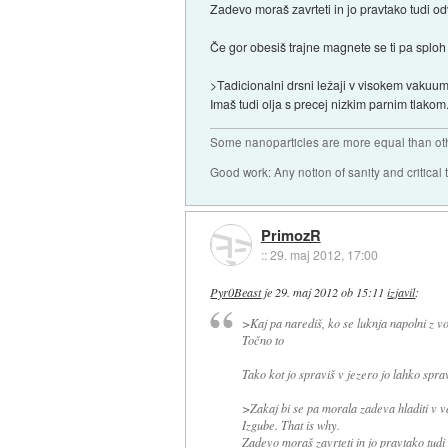
Zadevo moraš zavrteti in jo pravtako tudi od
Če gor obesiš trajne magnete se ti pa sploh 
>Tadicionalni drsni ležaji v visokem vakuumu
Imaš tudi olja s precej nizkim parnim tlakom
Some nanoparticles are more equal than ot
Good work: Any notion of sanity and critical t
PrimozR
::
29. maj 2012, 17:00
Pyr0Beast
je
29. maj 2012 ob 15:11
izjavil
:
>Kaj pa narediš, ko se luknja napolni z 
Točno to
Tako kot jo spraviš v jezero jo lahko sprav
>Zakaj bi se pa morala zadeva hladiti v 
Izgube. That is why.
Zadevo moraš zavrteti in jo pravtako tudi 