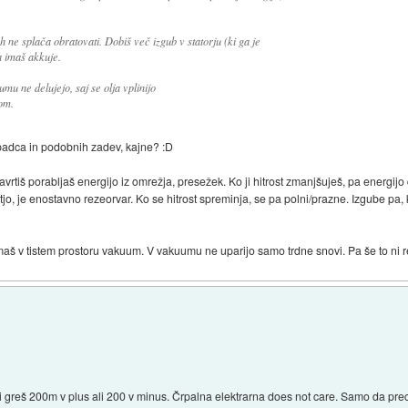
h ne splača obratovati. Dobiš več izgub v statorju (ki ga je
 imaš akkuje.
mu ne delujejo, saj se olja vplinijo
om.
 padca in podobnih zadev, kajne? :D
zavrtiš porabljaš energijo iz omrežja, presežek. Ko ji hitrost zmanjšuješ, pa energijo 
tjo, je enostavno rezeorvar. Ko se hitrost spreminja, se pa polni/prazne. Izgube pa, 
imaš v tistem prostoru vakuum. V vakuumu ne uparijo samo trdne snovi. Pa še to ni
li greš 200m v plus ali 200 v minus. Črpalna elektrarna does not care. Samo da prec