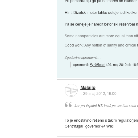
Pri primankljaju ga pa ne moreš od nikoder 
Hint: Dizelski motor lahko deluje tudi kot k
Pa še ceneje je naredit betonski rezervoar k
Some nanoparticles are more equal than ot
Good work: Any notion of sanity and critical t
Zgodovina sprememb…
spremenil:
Pyr0Beast
(
29. maj 2012 ob 18:
Malajlo
::
29. maj 2012, 19:00
ker pri črpalni HE imaš pa ves čas enak t
To je enostavno rešeno s takim regulatorjem i
Centrifugal_governor @ Wiki