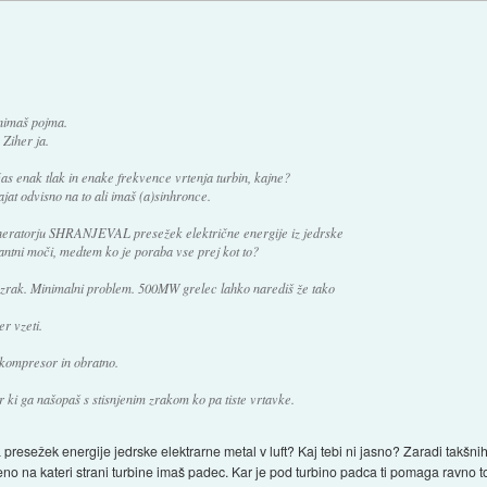
 nimaš pojma.
 Ziher ja.
s enak tlak in enake frekvence vrtenja turbin, kajne?
jat odvisno na to ali imaš (a)sinhronce.
eneratorju SHRANJEVAL presežek električne energije iz jedrske
tantni moči, medtem ko je poraba vse prej kot to?
 zrak. Minimalni problem. 500MW grelec lahko narediš že tako
r vzeti.
t kompresor in obratno.
r ki ga našopaš s stisnjenim zrakom ko pa tiste vrtavke.
presežek energije jedrske elektrarne metal v luft? Kaj tebi ni jasno? Zaradi takšnih 
seeno na kateri strani turbine imaš padec. Kar je pod turbino padca ti pomaga ravno t