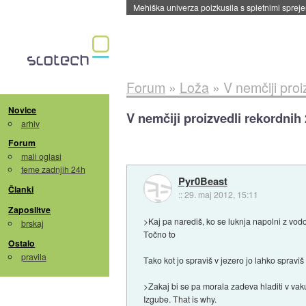
Evropska vesoljska agencija razvija svojo rak
Forum
»
Loža
»
V nemčiji pro
Novice
V nemčiji proizvedli rekordni
arhiv
Forum
mali oglasi
teme zadnjih 24h
Pyr0Beast
Članki
::
29. maj 2012, 15:11
Zaposlitve
>Kaj pa narediš, ko se luknja napolni z vo
brskaj
Točno to
Ostalo
pravila
Tako kot jo spraviš v jezero jo lahko spraviš 
>Zakaj bi se pa morala zadeva hladiti v va
Izgube. That is why.