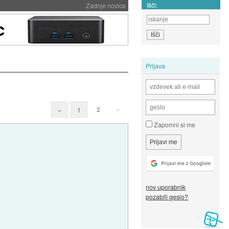
Išči:
Zadnje novice
Prijava
2
»
«
1
Zapomni si me
nov uporabnik
pozabili geslo?