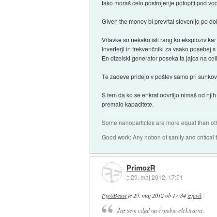
tako moraš celo postrojenje potopiti pod vo
Given the money bi prevrtal slovenijo po dol
Vrtavke so nekako isti rang ko eksploziv kar
Inverterji in frekvenčniki za vsako posebej s
En dizelski generator poseka ta jajca na celi 
Te zadeve pridejo v poštev samo pri sunkov
S tem da ko se enkrat odvrtijo nimaš od njih
premalo kapacitete.
Some nanoparticles are more equal than ot
Good work: Any notion of sanity and critical t
PrimozR
::
29. maj 2012, 17:51
Pyr0Beast
je
29. maj 2012 ob 17:34
izjavil
:
Jaz sem ciljal na črpalne elektrarne.