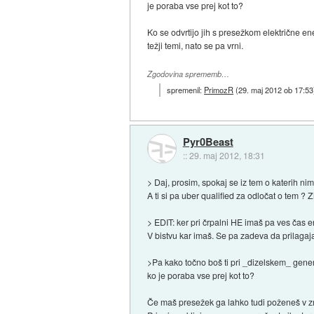
je poraba vse prej kot to?
Ko se odvrtijo jih s presežkom električne en
težji temi, nato se pa vrni.
Zgodovina sprememb…
spremenil:
PrimozR
(
29. maj 2012 ob 17:53
Pyr0Beast
::
29. maj 2012, 18:31
> Daj, prosim, spokaj se iz tem o katerih ni
A ti si pa uber qualified za odločat o tem ? Z
> EDIT: ker pri črpalni HE imaš pa ves čas e
V bistvu kar imaš. Se pa zadeva da prilagaja
>Pa kako točno boš ti pri _dizelskem_ gene
ko je poraba vse prej kot to?
Če maš presežek ga lahko tudi poženeš v zr