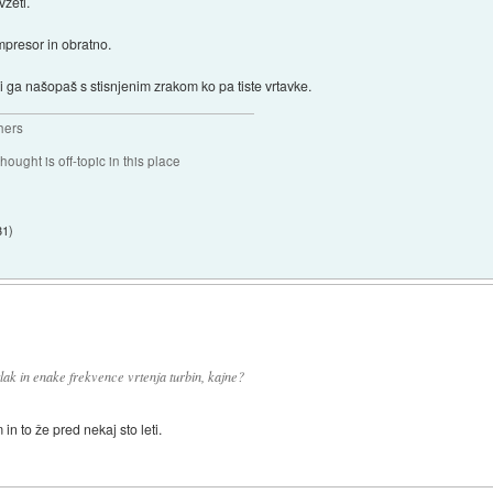
vzeti.
ompresor in obratno.
i ga našopaš s stisnjenim zrakom ko pa tiste vrtavke.
hers
hought is off-topic in this place
31
)
lak in enake frekvence vrtenja turbin, kajne?
n to že pred nekaj sto leti.