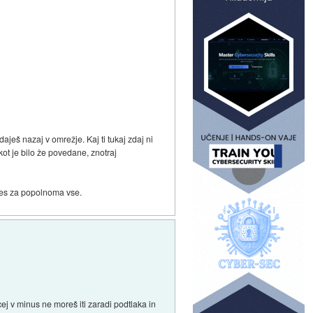
daješ nazaj v omrežje. Kaj ti tukaj zdaj ni
kot je bilo že povedane, znotraj
 res za popolnoma vse.
ej v minus ne moreš iti zaradi podtlaka in