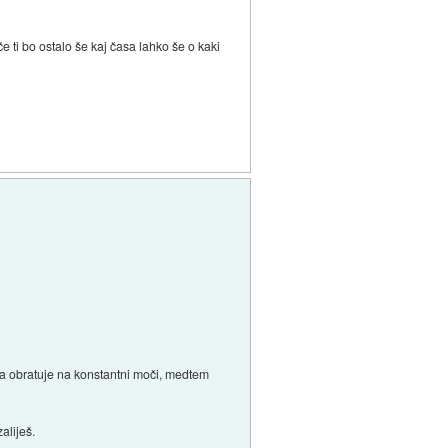
e ti bo ostalo še kaj časa lahko še o kaki
da obratuje na konstantni moči, medtem
aliješ.