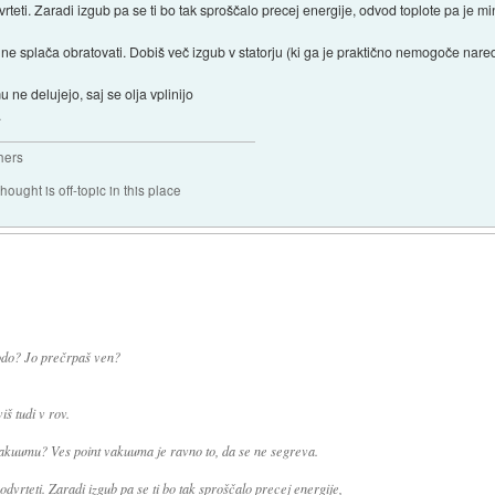
vrteti. Zaradi izgub pa se ti bo tak sproščalo precej energije, odvod toplote pa je m
ne splača obratovati. Dobiš več izgub v statorju (ki ga je praktično nemogoče nared
 ne delujejo, saj se olja vplinijo
.
hers
hought is off-topic in this place
vodo? Jo prečrpaš ven?
iš tudi v rov.
vakuumu? Ves point vakuuma je ravno to, da se ne segreva.
odvrteti. Zaradi izgub pa se ti bo tak sproščalo precej energije,