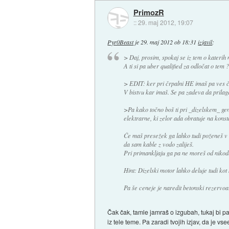
PrimozR
::
29. maj 2012, 19:07
Pyr0Beast
je
29. maj 2012 ob 18:31
izjavil
:
> Daj, prosim, spokaj se iz tem o katerih
A ti si pa uber qualified za odločat o tem ?
> EDIT: ker pri črpalni HE imaš pa ves ča
V bistvu kar imaš. Se pa zadeva da prilaga
>Pa kako točno boš ti pri _dizelskem_ g
elektrarne, ki zelor ada obratuje na kons
Če maš presežek ga lahko tudi poženeš v
da sam kable z vodo zaliješ.
Pri primankljaju ga pa ne moreš od nikode
Hint: Dizelski motor lahko deluje tudi ko
Pa še ceneje je naredit betonski rezervoa
Čak čak, tamle jamraš o izgubah, tukaj bi pa 
iz tele teme. Pa zaradi tvojih izjav, da je v