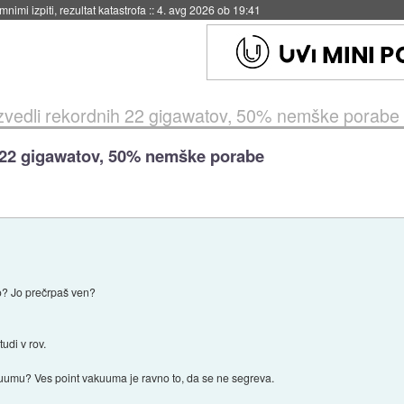
eto za večkratno uporabo
::
4. avg 2026 ob 19:41
izvedli rekordnih 22 gigawatov, 50% nemške porabe
h 22 gigawatov, 50% nemške porabe
do? Jo prečrpaš ven?
tudi v rov.
kuumu? Ves point vakuuma je ravno to, da se ne segreva.