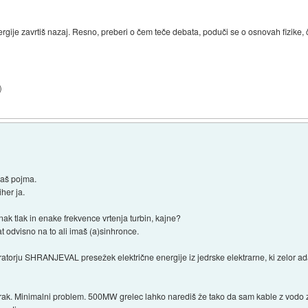
ergije zavrtiš nazaj. Resno, preberi o čem teče debata, poduči se o osnovah fizike, č
)
maš pojma.
iher ja.
nak tlak in enake frekvence vrtenja turbin, kajne?
t odvisno na to ali imaš (a)sinhronce.
ratorju SHRANJEVAL presežek električne energije iz jedrske elektrarne, ki zelor a
ak. Minimalni problem. 500MW grelec lahko narediš že tako da sam kable z vodo z