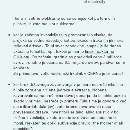
of electricity
Hidro in vetrne elektrarne so še cenejše kot pa termo in
plinske, in zato tudi kot nuklearne.
ker je začetna investicija tako gromozansko visoka, da
projekti še vedno nasedajo kot po tekočem traku (in jih mora
reševati država). To ni stvar zgodovine, ampak je še danes
aktualna tematika, npr. tekoči primer je
finski reaktor na
Olkiluotu
. Ob začetku gradnje so predvideli ceno 3 milijarde
evrov, trenutno je ocena na 8.5 milijarde evrov, pa stvar še ni
končana.
Za primerjavo: veliki hadronski trkalnik v CERNu je bil cenejši.
ker brez državnega zavarovanja v primeru nesreče nikoli ne
bi bila zgrajena niti ena jedrska elektrarna. Nobena
zavarovalnica namreč nima dovolj denarja, da bi lahko pokrila
škodo v primeru nesreče (v primeru Fukušime je govora o več
sto milijardah dolarjev), zato breme zavarovanja nase
prevzemajo države. Investitorji se tako lahko spustijo v bolj
rizično investicijo, v katero se brez države od zadaj ne bi
mogli. Nekateri tej obliki subvencije pravijo "the mother of all
subsidies".