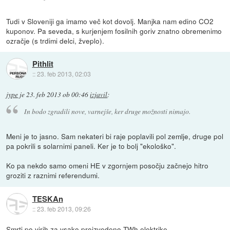
Tudi v Sloveniji ga imamo več kot dovolj. Manjka nam edino CO2
kuponov. Pa seveda, s kurjenjem fosilnih goriv znatno obremenimo
ozračje (s trdimi delci, žveplo).
Pithlit
::
23. feb 2013, 02:03
jype
je
23. feb 2013 ob 00:46
izjavil
:
In bodo zgradili nove, varnejše, ker druge možnosti nimajo.
Meni je to jasno. Sam nekateri bi raje poplavili pol zemlje, druge pol
pa pokrili s solarnimi paneli. Ker je to bolj "ekološko".
Ko pa nekdo samo omeni HE v zgornjem posočju začnejo hitro
groziti z raznimi referendumi.
TESKAn
::
23. feb 2013, 09:26
Smrti po virih za vsako proizvedeno TWh elektrike