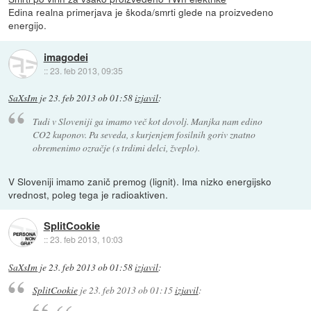
Edina realna primerjava je škoda/smrti glede na proizvedeno
energijo.
imagodei
::
23. feb 2013, 09:35
SaXsIm
je
23. feb 2013 ob 01:58
izjavil
:
Tudi v Sloveniji ga imamo več kot dovolj. Manjka nam edino
CO2 kuponov. Pa seveda, s kurjenjem fosilnih goriv znatno
obremenimo ozračje (s trdimi delci, žveplo).
V Sloveniji imamo zanič premog (lignit). Ima nizko energijsko
vrednost, poleg tega je radioaktiven.
SplitCookie
::
23. feb 2013, 10:03
SaXsIm
je
23. feb 2013 ob 01:58
izjavil
:
SplitCookie
je
23. feb 2013 ob 01:15
izjavil
: