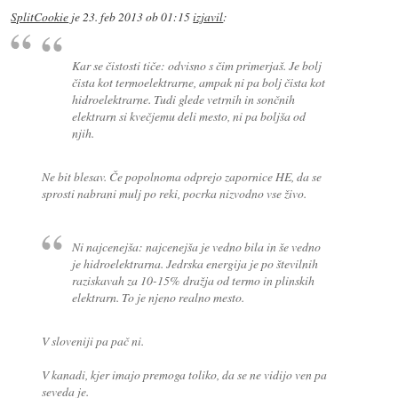
SplitCookie
je
23. feb 2013 ob 01:15
izjavil
:
Kar se čistosti tiče: odvisno s čim primerjaš. Je bolj
čista kot termoelektrarne, ampak ni pa bolj čista kot
hidroelektrarne. Tudi glede vetrnih in sončnih
elektrarn si kvečjemu deli mesto, ni pa boljša od
njih.
Ne bit blesav. Če popolnoma odprejo zapornice HE, da se
sprosti nabrani mulj po reki, pocrka nizvodno vse živo.
Ni najcenejša: najcenejša je vedno bila in še vedno
je hidroelektrarna. Jedrska energija je po številnih
raziskavah za 10-15% dražja od termo in plinskih
elektrarn. To je njeno realno mesto.
V sloveniji pa pač ni.
V kanadi, kjer imajo premoga toliko, da se ne vidijo ven pa
seveda je.