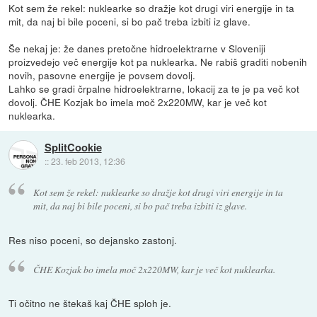
Kot sem že rekel: nuklearke so dražje kot drugi viri energije in ta
mit, da naj bi bile poceni, si bo pač treba izbiti iz glave.
Še nekaj je: že danes pretočne hidroelektrarne v Sloveniji
proizvedejo več energije kot pa nuklearka. Ne rabiš graditi nobenih
novih, pasovne energije je povsem dovolj.
Lahko se gradi črpalne hidroelektrarne, lokacij za te je pa več kot
dovolj. ČHE Kozjak bo imela moč 2x220MW, kar je več kot
nuklearka.
SplitCookie
::
23. feb 2013, 12:36
Kot sem že rekel: nuklearke so dražje kot drugi viri energije in ta
mit, da naj bi bile poceni, si bo pač treba izbiti iz glave.
Res niso poceni, so dejansko zastonj.
ČHE Kozjak bo imela moč 2x220MW, kar je več kot nuklearka.
Ti očitno ne štekaš kaj ČHE sploh je.