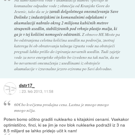
komunalne odpadne vode z območja od Kranjske Gore do
Jesenic, tako da se je
zaradi dolgoletnega onesnaževanja Save
Dolinke z industrijskimi in komunalnimi odplakami v
akumulaciji nabralo okrog 2 milijona kubičnih metrov
strupenih usedlin, stabiliziranih pod vrhnjo plastjo mulja, ki
ga je v tej količini nemogoče odstraniti.
Z obnovo HE Moste pa
bo odstranjena celotna količina usedlin na področju, znotraj
katerega bi ob obratovanju talnega izpusta vode na obstoječi
pregradi lahko prišlo do izpiranja nevarnih usedlin. Tudi zajetje
vode za nove energetske objekte bo izvedeno na tak način, da ne
bo nevarnosti onesnaženja z usedlinami iz obstoječe
akumulacije v izravnalno jezero oziroma po Savi dolvodno.
dstr17_
::
23. feb 2013, 11:58
60€ bo kvečjemu prodajna cena. Lastna je mnogo mnogo
mnogo nižja.
Potem bomo očitno gradili nuklearko s kitajskimi cenami. Vsekakor
optimistično, finci, ki se jim je nov blok nuklearke podražil iz 3 na
8.5 milijard se lahko pridejo učit k nam!