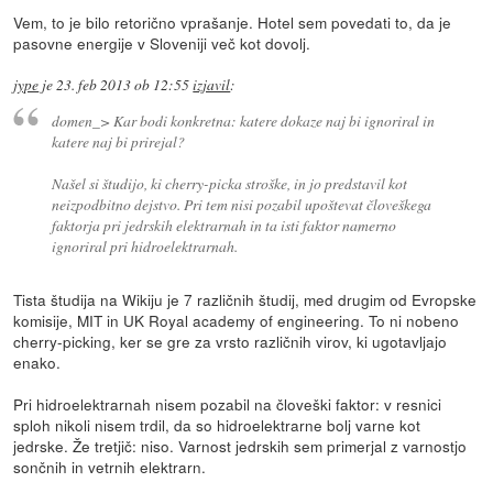
Vem, to je bilo retorično vprašanje. Hotel sem povedati to, da je
pasovne energije v Sloveniji več kot dovolj.
jype
je
23. feb 2013 ob 12:55
izjavil
:
domen_> Kar bodi konkretna: katere dokaze naj bi ignoriral in
katere naj bi prirejal?
Našel si študijo, ki cherry-picka stroške, in jo predstavil kot
neizpodbitno dejstvo. Pri tem nisi pozabil upoštevat človeškega
faktorja pri jedrskih elektrarnah in ta isti faktor namerno
ignoriral pri hidroelektrarnah.
Tista študija na Wikiju je 7 različnih študij, med drugim od Evropske
komisije, MIT in UK Royal academy of engineering. To ni nobeno
cherry-picking, ker se gre za vrsto različnih virov, ki ugotavljajo
enako.
Pri hidroelektrarnah nisem pozabil na človeški faktor: v resnici
sploh nikoli nisem trdil, da so hidroelektrarne bolj varne kot
jedrske. Že tretjič: niso. Varnost jedrskih sem primerjal z varnostjo
sončnih in vetrnih elektrarn.