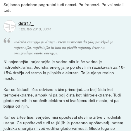
Saj bodo podobno pogruntal tudi nemci. Pa francozi. Pa vsi ostali
tudi.
dstr17_
::
23. feb 2013, 00:41
Jedrska energija ni draga - vsem nesrečam do zdaj navkljub je
najcenejša, najčistejša in ima na plečih najmanj žrtev na
proizvedeno enoto energije.
Ni najcenejša: najcenejša je vedno bila in še vedno je
hidroelektrarna. Jedrska energija je po številnih raziskavah za 10-
15% dražja od termo in plinskih elektrarn. To je njeno realno
mesto.
Kar se čistosti tiče: odvisno s čim primerjaš. Je bolj čista kot
termoelektrarne, ampak ni pa bolj čista kot hidroelektrarne. Tudi
glede vetrnih in sončnih elektrarn si kvečjemu deli mesto, ni pa
boljša od njih.
Kar se žrtev tiče: verjetno nisi upošteval številne žrtve v rudnikih
urana. Če upoštevaš tudi te (ki jih je potrebno upoštevati), potem
jedrska energija ni več vodilna glede varnosti. Glede tega so