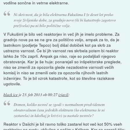
vodilne sončne in vetrne elektrarne.
Ni skrivnost, da je bila elektrarna Fukušima I že deset let preko
svoje življenske dobe, za gradnjo nove (ki bi katastrofo zagotovo
preživela) pa ni bilo politične volje.
V Fukušimi je bilo več reaktorjev in več jih je imelo probleme. Za
gradnjo nove pa se ne gre za politično voljo, ampak za to, da je
lastnikom (podjetje Tepco) bolj dišal dobiček kot pa skrb za
ustrezno varnost. Če bi jih varnost res skrbela potem bi reaktor
lahko že 10x zaprli. Ampak ga niso, raje so podaljšali njegovo
obratovanje. Kar je še huje: ponarejali so inšpektorske preglede,
niso se zmenili za opozorila glede nezadostne varnosti večih
komisij in niso se zmenili celo za opozorila njihovih lastnih
inženirjev. To je bil vzrok katastrofe, kot so številne raziskave
ugotovile.
black ice
je
23. feb 2013 ob 00:27
izjavil
:
Domen, koliko nesreč se zgodi v normalnem predvidenem
obratovalnem času jedrskih elektrarn (ko elektrarna še ni
zastarela) in kdo/kaj je kriv(o) za nastale nesreče?
Reaktor v Daiichi je bil ravno toliko zastarel kot več kot 50% vseh
reaktorjev na svetu, vključno z našim v Krškem. Kar se nesreč tiče: