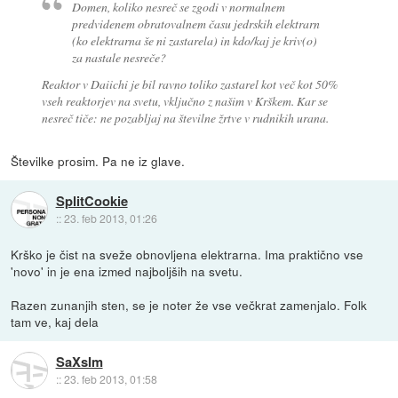
Domen, koliko nesreč se zgodi v normalnem
predvidenem obratovalnem času jedrskih elektrarn
(ko elektrarna še ni zastarela) in kdo/kaj je kriv(o)
za nastale nesreče?
Reaktor v Daiichi je bil ravno toliko zastarel kot več kot 50%
vseh reaktorjev na svetu, vključno z našim v Krškem. Kar se
nesreč tiče: ne pozabljaj na številne žrtve v rudnikih urana.
Številke prosim. Pa ne iz glave.
SplitCookie
::
23. feb 2013, 01:26
Krško je čist na sveže obnovljena elektrarna. Ima praktično vse
'novo' in je ena izmed najboljših na svetu.
Razen zunanjih sten, se je noter že vse večkrat zamenjalo. Folk
tam ve, kaj dela
SaXsIm
::
23. feb 2013, 01:58