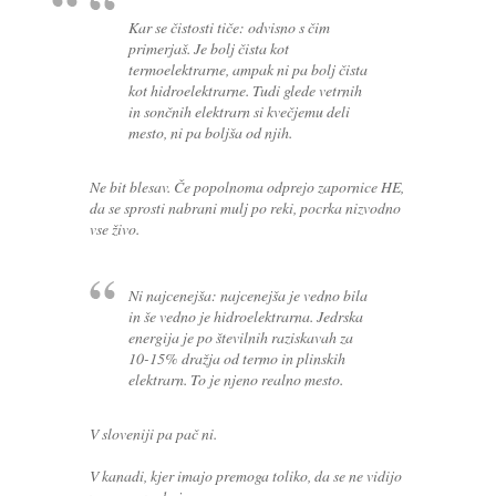
Kar se čistosti tiče: odvisno s čim
primerjaš. Je bolj čista kot
termoelektrarne, ampak ni pa bolj čista
kot hidroelektrarne. Tudi glede vetrnih
in sončnih elektrarn si kvečjemu deli
mesto, ni pa boljša od njih.
Ne bit blesav. Če popolnoma odprejo zapornice HE,
da se sprosti nabrani mulj po reki, pocrka nizvodno
vse živo.
Ni najcenejša: najcenejša je vedno bila
in še vedno je hidroelektrarna. Jedrska
energija je po številnih raziskavah za
10-15% dražja od termo in plinskih
elektrarn. To je njeno realno mesto.
V sloveniji pa pač ni.
V kanadi, kjer imajo premoga toliko, da se ne vidijo