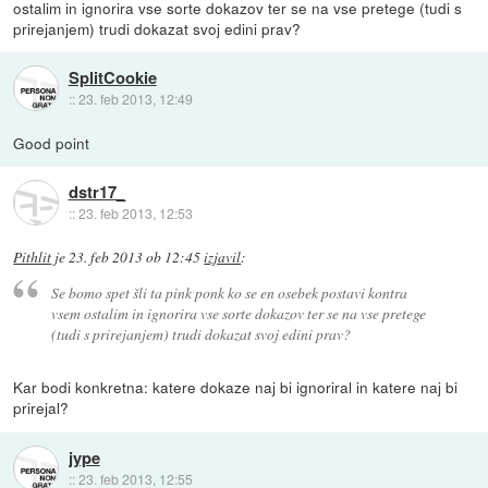
ostalim in ignorira vse sorte dokazov ter se na vse pretege (tudi s
prirejanjem) trudi dokazat svoj edini prav?
SplitCookie
::
23. feb 2013, 12:49
Good point
dstr17_
::
23. feb 2013, 12:53
Pithlit
je
23. feb 2013 ob 12:45
izjavil
:
Se bomo spet šli ta pink ponk ko se en osebek postavi kontra
vsem ostalim in ignorira vse sorte dokazov ter se na vse pretege
(tudi s prirejanjem) trudi dokazat svoj edini prav?
Kar bodi konkretna: katere dokaze naj bi ignoriral in katere naj bi
prirejal?
jype
::
23. feb 2013, 12:55