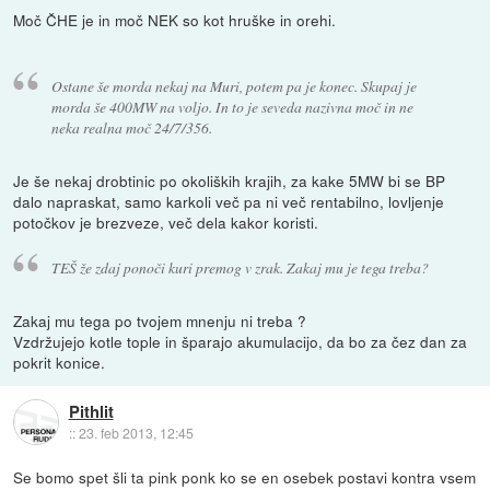
Moč ČHE je in moč NEK so kot hruške in orehi.
Ostane še morda nekaj na Muri, potem pa je konec. Skupaj je
morda še 400MW na voljo. In to je seveda nazivna moč in ne
neka realna moč 24/7/356.
Je še nekaj drobtinic po okoliških krajih, za kake 5MW bi se BP
dalo napraskat, samo karkoli več pa ni več rentabilno, lovljenje
potočkov je brezveze, več dela kakor koristi.
TEŠ že zdaj ponoči kuri premog v zrak. Zakaj mu je tega treba?
Zakaj mu tega po tvojem mnenju ni treba ?
Vzdržujejo kotle tople in šparajo akumulacijo, da bo za čez dan za
pokrit konice.
Pithlit
::
23. feb 2013, 12:45
Se bomo spet šli ta pink ponk ko se en osebek postavi kontra vsem