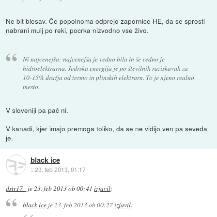
Ne bit blesav. Če popolnoma odprejo zapornice HE, da se sprosti
nabrani mulj po reki, pocrka nizvodno vse živo.
Ni najcenejša: najcenejša je vedno bila in še vedno je
hidroelektrarna. Jedrska energija je po številnih raziskavah za
10-15% dražja od termo in plinskih elektrarn. To je njeno realno
mesto.
V sloveniji pa pač ni.
V kanadi, kjer imajo premoga toliko, da se ne vidijo ven pa seveda
je.
black ice
::
23. feb 2013, 01:17
dstr17_
je
23. feb 2013 ob 00:41
izjavil
:
black ice
je
23. feb 2013 ob 00:27
izjavil
: