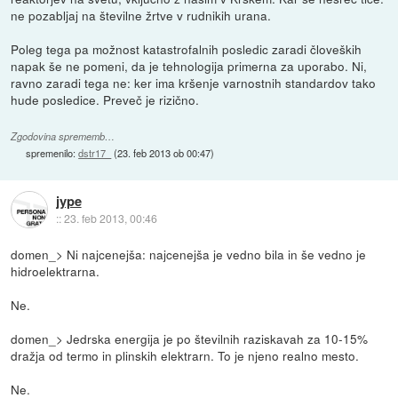
ne pozabljaj na številne žrtve v rudnikih urana.
Poleg tega pa možnost katastrofalnih posledic zaradi človeških
napak še ne pomeni, da je tehnologija primerna za uporabo. Ni,
ravno zaradi tega ne: ker ima kršenje varnostnih standardov tako
hude posledice. Preveč je rizično.
Zgodovina sprememb…
spremenilo:
dstr17_
(
23. feb 2013 ob 00:47
)
jype
::
23. feb 2013, 00:46
domen_> Ni najcenejša: najcenejša je vedno bila in še vedno je
hidroelektrarna.
Ne.
domen_> Jedrska energija je po številnih raziskavah za 10-15%
dražja od termo in plinskih elektrarn. To je njeno realno mesto.
Ne.