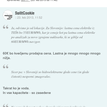
SplitCookie
::
23. feb 2013, 11:52
Ja, odvisno je od lokacije. Za Slovenijo: lastna cena elektrike iz
TEŠ6 bo 55EUR/MWh, kar je ceneje kot pa lastna cena elektrike
po analizah za novo zgrajene nuklearke, ki se giblje od
60EUR/MWh navzgor.
60€ bo kvečjemu prodajna cena. Lastna je mnogo mnogo mnogo
nižja.
Sicer pa: v Sloveniji so hidroelektrarne glede cene (in glede
čistosti) nesporni zmagovalec.
Takrat ko je voda.
In vse kapacitete - so zasedene
Na samo kakovost vode v akumulaciji namreč vplivajo še