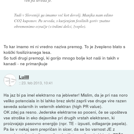
ven pa seveda je.
Tudi v Sloveniji ga imamo več kot dovolj. Manjka nam edino
CO2 kuponov. Pa seveda, s kurjenjem fosilnih goriv znatno
obremenimo ozračje (s trdimi delci, žveplo).
To kar imamo mi ni vredno naziva premog. To je žvepleno blato s
koščki fosiliziranega lesa.
So tudi drugi premogi, ki gorijo mnogo bolje kot naši in takih v
kanadi - ne primanjkuje
LuiIII
::
23. feb 2013, 10:41
Ha jaz bi pa imel elektrarno na jebiveter! Mislim, da je pri nas noro
veliko potenciala in bi lahko brez skrbi zaprli vse druge vire razen
seveda solarnih in veternih elektran (high PR value).
OK zdej pa resno. Jederske elektrarne so poceni, če se upošteva
vse stroške in eko dejavnike pri drugih vrstah elektraren, ki
proizvajajo pasovno energijo (npr. TE - izpusti, odlaganje pepela).
Pa še v nekaj sem prepričan in sicer, da se bo varnost JE z