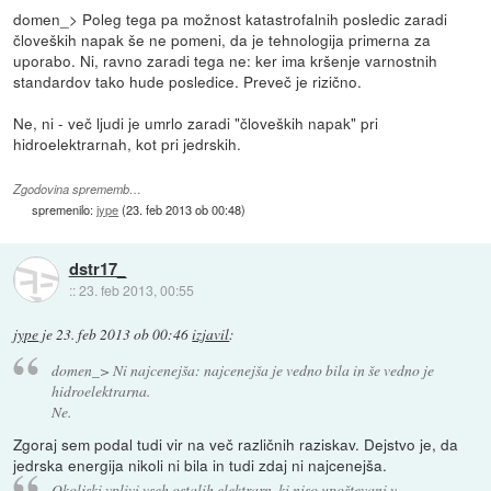
domen_> Poleg tega pa možnost katastrofalnih posledic zaradi
človeških napak še ne pomeni, da je tehnologija primerna za
uporabo. Ni, ravno zaradi tega ne: ker ima kršenje varnostnih
standardov tako hude posledice. Preveč je rizično.
Ne, ni - več ljudi je umrlo zaradi "človeških napak" pri
hidroelektrarnah, kot pri jedrskih.
Zgodovina sprememb…
spremenilo:
jype
(
23. feb 2013 ob 00:48
)
dstr17_
::
23. feb 2013, 00:55
jype
je
23. feb 2013 ob 00:46
izjavil
:
domen_> Ni najcenejša: najcenejša je vedno bila in še vedno je
hidroelektrarna.
Ne.
Zgoraj sem podal tudi vir na več različnih raziskav. Dejstvo je, da
jedrska energija nikoli ni bila in tudi zdaj ni najcenejša.
Okoljski vplivi vseh ostalih elektrarn, ki niso upoštevani v