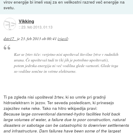
virov energije bi imeli vsaj za en velikostni razred več energije na
svetu.
Vikking
::
23. feb 2013, 01:13
dstr17_
je
23. feb 2013 ob 00:41
izjavil
:
Kar se žrtev tiče: verjetno nisi upošteval številne žrtve v rudnikih
urana. Če upoštevaš tudi te (ki jih je potrebno upoštevati),
potem jedrska energija ni več vodilna glede varnosti. Glede tega
so vodilne sončne in vetrne elektrarne.
Ti pa zgleda nisi upošteval žrtev, ki so umrle pri gradnji
hidroelektrarn in jezov. Ter seveda posledicam, ki prinesejo
zajezitev neke reke. Tako na hitro wikipedija pravi:
Because large conventional dammed-hydro facilities hold back
large volumes of water, a failure due to poor construction, natural
disasters or sabotage can be catastrophic to downriver settlements
and infrastructure. Dam failures have been some of the largest