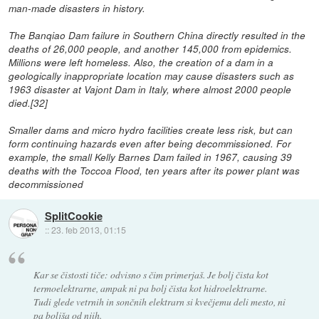
man-made disasters in history.
The Banqiao Dam failure in Southern China directly resulted in the
deaths of 26,000 people, and another 145,000 from epidemics.
Millions were left homeless. Also, the creation of a dam in a
geologically inappropriate location may cause disasters such as
1963 disaster at Vajont Dam in Italy, where almost 2000 people
died.[32]
Smaller dams and micro hydro facilities create less risk, but can
form continuing hazards even after being decommissioned. For
example, the small Kelly Barnes Dam failed in 1967, causing 39
deaths with the Toccoa Flood, ten years after its power plant was
decommissioned
SplitCookie
::
23. feb 2013, 01:15
Kar se čistosti tiče: odvisno s čim primerjaš. Je bolj čista kot
termoelektrarne, ampak ni pa bolj čista kot hidroelektrarne.
Tudi glede vetrnih in sončnih elektrarn si kvečjemu deli mesto, ni
pa boljša od njih.