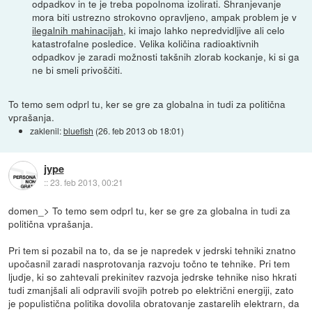
odpadkov in te je treba popolnoma izolirati. Shranjevanje
mora biti ustrezno strokovno opravljeno, ampak problem je v
ilegalnih mahinacijah
, ki imajo lahko nepredvidljive ali celo
katastrofalne posledice. Velika količina radioaktivnih
odpadkov je zaradi možnosti takšnih zlorab kockanje, ki si ga
ne bi smeli privoščiti.
To temo sem odprl tu, ker se gre za globalna in tudi za politična
vprašanja.
zaklenil:
bluefish
(
26. feb 2013 ob 18:01
)
jype
::
23. feb 2013, 00:21
domen_> To temo sem odprl tu, ker se gre za globalna in tudi za
politična vprašanja.
Pri tem si pozabil na to, da se je napredek v jedrski tehniki znatno
upočasnil zaradi nasprotovanja razvoju točno te tehnike. Pri tem
ljudje, ki so zahtevali prekinitev razvoja jedrske tehnike niso hkrati
tudi zmanjšali ali odpravili svojih potreb po električni energiji, zato
je populistična politika dovolila obratovanje zastarelih elektrarn, da