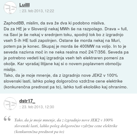
LuiIII
::
23. feb 2013, 12:22
ZaphodBB, mislim, da sva že dva ki podobno misliva.
Da za HE je v Sloveniji nekaj MWh še na razpolago. Drava = full,
na Savi je še nekaj v srednjem toku, spodnji tok bo z izgradnjo
vseh 5-ih HE tudi zapolnjen. Ostane še morda nekaj na Muri,
potem pa je konec. Skupaj je morda še 400MW na voljo. In to je
seveda nazivna moč in ne neka realna moč 24/7/356. Seveda pa
je potrebno vedeti kaj izgradnja vseh teh elektraren pomeni za
okolje. Kar vprašaj litijane kaj si o novem poplavnem območju
mislijo.
Tako, da je moje mnenje, da z izgradnjo nove JEK2 v 100%
slovenski lasti, lahko poleg dolgoročno vzdržne cene elektrike
(konkurenčna prednost pa to), lahko tudi ekološko kaj ohranimo.
dstr17_
::
23. feb 2013, 12:30
Tako, da je moje mnenje, da z izgradnjo nove JEK2 v 100%
slovenski lasti, lahko poleg dolgoročno vzdržne cene elektrike
(konkurenčna prednost pa to)