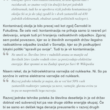
raziskavah, so znatno večji (in dražji) kot pri jedrskih
elektrarnah, tudi ko se upošteva rizik jedrske kontaminacije
okolja (ki se je do zdaj zgodil le v dveh zastarelih od 430
jedrskih elektrarnah, obakrat zaradi političnih razlogov).
Kontaminacij okolja je bilo precej več kot zgolj Černobil in
Fukušima. Še celo več: kontaminacija ne prihaja samo iz nesreč pri
delovanju, ampak tudi pri hranjenju radioaktivnih odpadkov. Zgoraj
sem podal povezavo, kjer so iz številnih evropskih držav ilegalno
radioaktivne odpadke izvažali v Somalijo, kjer so jih podkupljeni
lokalni politiki "spravili po svoje". Tudi to je vir kontaminacije.
Ne smeši se. Številne žrtve v rudnikih urana so manjše od
številnih žrtev izrabe vodnih virov za proizvodnjo električne
energije. Kar spomni se na Zadnji spust po Savi @ Wikipedia
Nisem rekel, da je hidroelektrarna varnejša od nuklearke. Ni. So pa
sončne in vetrne elektrarne varnejše od nukleark.
Razvoj jedrske tehnike je nujen, da se več kot 50% vseh
zastarelih reaktorjev zamenja za nove, varnejše, glavna ovira za
to pa so nasprotniki tega razvoja.
Razvoj jedrske tehnike poteka že številna desetletja in je od držav
dobival več subvencij kot pa vse druge oblike energije skupaj. Če
bi se samo en delček tega denarja preusmerilo v razvoj drugih