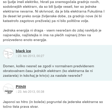
so ljudje imeli elektriko, hkrati pa onemogočala gradnjo novih,
sodobnejših elektrarn, da so bili ljudje veseli, ker so jedrske
elektrarne nevarne. Ni skrivnost, da je bila elektrarna Fukušima I
že deset let preko svoje življenske dobe, za gradnjo nove (ki bi
katastrofo zagotovo preživela) pa ni bilo politične volje.
Jedrska energija ni draga - vsem nesrečam do zdaj navkljub je
najcenejša, najčistejša in ima na plečih najmanj žrtev na
proizvedeno enoto energije.
black ice
::
23. feb 2013, 00:27
Domen, koliko nesreč se zgodi v normalnem predvidenem
obratovalnem času jedrskih elektrarn (ko elektrarna še ni
zastarela) in kdo/kaj je kriv(o) za nastale nesreče?
Pithlit
::
23. feb 2013, 00:38
Japonci so hitro (in boleče) pogruntal da jederske elektrarne so
točno tista prava stvar.