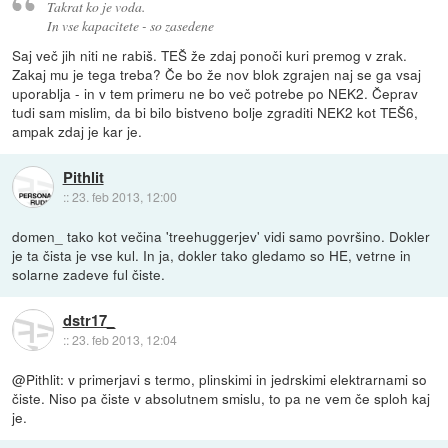
Takrat ko je voda.
In vse kapacitete - so zasedene
Saj več jih niti ne rabiš. TEŠ že zdaj ponoči kuri premog v zrak.
Zakaj mu je tega treba? Če bo že nov blok zgrajen naj se ga vsaj
uporablja - in v tem primeru ne bo več potrebe po NEK2. Čeprav
tudi sam mislim, da bi bilo bistveno bolje zgraditi NEK2 kot TEŠ6,
ampak zdaj je kar je.
Pithlit
::
23. feb 2013, 12:00
domen_ tako kot večina 'treehuggerjev' vidi samo površino. Dokler
je ta čista je vse kul. In ja, dokler tako gledamo so HE, vetrne in
solarne zadeve ful čiste.
dstr17_
::
23. feb 2013, 12:04
@Pithlit: v primerjavi s termo, plinskimi in jedrskimi elektrarnami so
čiste. Niso pa čiste v absolutnem smislu, to pa ne vem če sploh kaj
je.