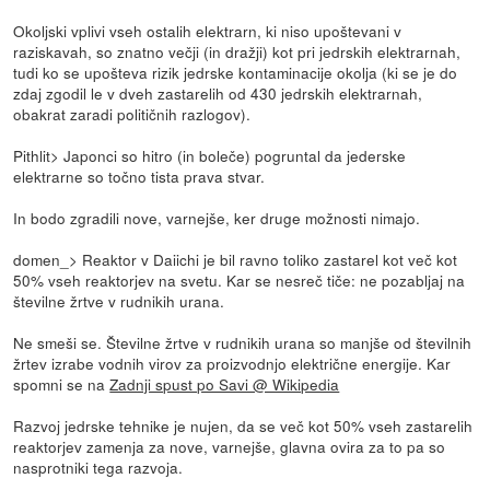
Okoljski vplivi vseh ostalih elektrarn, ki niso upoštevani v
raziskavah, so znatno večji (in dražji) kot pri jedrskih elektrarnah,
tudi ko se upošteva rizik jedrske kontaminacije okolja (ki se je do
zdaj zgodil le v dveh zastarelih od 430 jedrskih elektrarnah,
obakrat zaradi političnih razlogov).
Pithlit> Japonci so hitro (in boleče) pogruntal da jederske
elektrarne so točno tista prava stvar.
In bodo zgradili nove, varnejše, ker druge možnosti nimajo.
domen_> Reaktor v Daiichi je bil ravno toliko zastarel kot več kot
50% vseh reaktorjev na svetu. Kar se nesreč tiče: ne pozabljaj na
številne žrtve v rudnikih urana.
Ne smeši se. Številne žrtve v rudnikih urana so manjše od številnih
žrtev izrabe vodnih virov za proizvodnjo električne energije. Kar
spomni se na
Zadnji spust po Savi @ Wikipedia
Razvoj jedrske tehnike je nujen, da se več kot 50% vseh zastarelih
reaktorjev zamenja za nove, varnejše, glavna ovira za to pa so
nasprotniki tega razvoja.