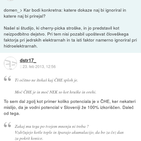
domen_> Kar bodi konkretna: katere dokaze naj bi ignoriral in
katere naj bi prirejal?
Našel si študijo, ki cherry-picka stroške, in jo predstavil kot
neizpodbitno dejstvo. Pri tem nisi pozabil upoštevat človeškega
faktorja pri jedrskih elektrarnah in ta isti faktor namerno ignoriral pri
hidroelektrarnah.
dstr17_
::
23. feb 2013, 12:56
Ti očitno ne štekaš kaj ČHE sploh je.
Moč ČHE je in moč NEK so kot hruške in orehi.
To sem dal zgolj kot primer koliko potenciala je v ČHE, ker nekateri
mislijo, da je vodni potencial v Sloveniji že 100% izkoriščen. Daleč
od tega.
Zakaj mu tega po tvojem mnenju ni treba ?
Vzdržujejo kotle tople in šparajo akumulacijo, da bo za čez dan
za pokrit konice.