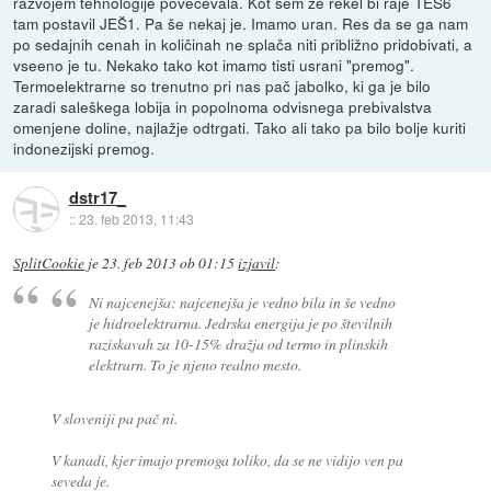
razvojem tehnologije povečevala. Kot sem že rekel bi raje TEŠ6
tam postavil JEŠ1. Pa še nekaj je. Imamo uran. Res da se ga nam
po sedajnih cenah in količinah ne splača niti približno pridobivati, a
vseeno je tu. Nekako tako kot imamo tisti usrani "premog".
Termoelektrarne so trenutno pri nas pač jabolko, ki ga je bilo
zaradi saleškega lobija in popolnoma odvisnega prebivalstva
omenjene doline, najlažje odtrgati. Tako ali tako pa bilo bolje kuriti
indonezijski premog.
dstr17_
::
23. feb 2013, 11:43
SplitCookie
je
23. feb 2013 ob 01:15
izjavil
:
Ni najcenejša: najcenejša je vedno bila in še vedno
je hidroelektrarna. Jedrska energija je po številnih
raziskavah za 10-15% dražja od termo in plinskih
elektrarn. To je njeno realno mesto.
V sloveniji pa pač ni.
V kanadi, kjer imajo premoga toliko, da se ne vidijo ven pa
seveda je.