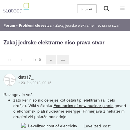
☰
Forum
»
Problemi človeštva
»
Zakaj jedrske elektrarne niso prava stvar
Zakaj jedrske elektrarne niso prava stvar
««
«
1
/ 10
»
»»
dstr17_
::
23. feb 2013, 00:15
Razlogov je več:
zato ker niso nič cenejše kot ostali tipi elektrarn (ali celo
dražje). Wiki v članku
Economics of new nuclear plants
govori
o ekonomski plati nuklearne energije. Primerjava z nekaterimi
drugimi viri pokaže naslednje:
Levelized cost