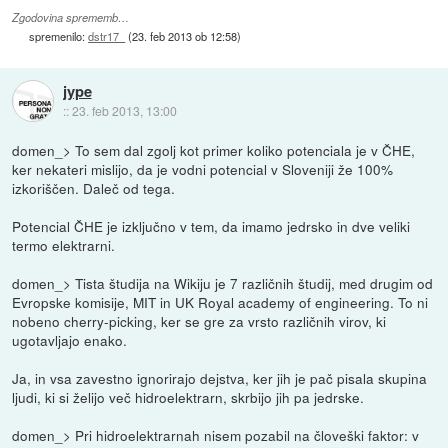
Zgodovina sprememb…
spremenilo:
dstr17_
(
23. feb 2013 ob 12:58
)
jype
::
23. feb 2013, 13:00
domen_> To sem dal zgolj kot primer koliko potenciala je v ČHE,
ker nekateri mislijo, da je vodni potencial v Sloveniji že 100%
izkoriščen. Daleč od tega.
Potencial ČHE je izključno v tem, da imamo jedrsko in dve veliki
termo elektrarni.
domen_> Tista študija na Wikiju je 7 različnih študij, med drugim od
Evropske komisije, MIT in UK Royal academy of engineering. To ni
nobeno cherry-picking, ker se gre za vrsto različnih virov, ki
ugotavljajo enako.
Ja, in vsa zavestno ignorirajo dejstva, ker jih je pač pisala skupina
ljudi, ki si želijo več hidroelektrarn, skrbijo jih pa jedrske.
domen_> Pri hidroelektrarnah nisem pozabil na človeški faktor: v