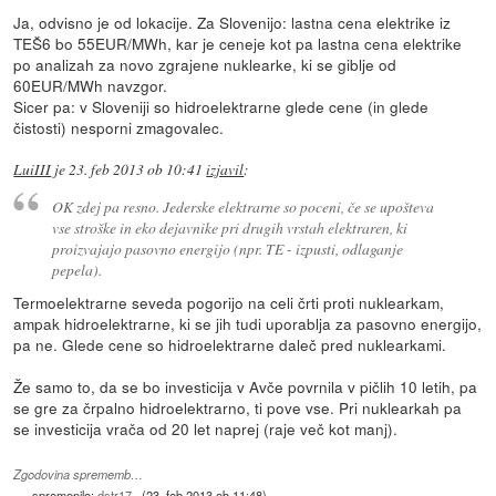
Ja, odvisno je od lokacije. Za Slovenijo: lastna cena elektrike iz
TEŠ6 bo 55EUR/MWh, kar je ceneje kot pa lastna cena elektrike
po analizah za novo zgrajene nuklearke, ki se giblje od
60EUR/MWh navzgor.
Sicer pa: v Sloveniji so hidroelektrarne glede cene (in glede
čistosti) nesporni zmagovalec.
LuiIII
je
23. feb 2013 ob 10:41
izjavil
:
OK zdej pa resno. Jederske elektrarne so poceni, če se upošteva
vse stroške in eko dejavnike pri drugih vrstah elektraren, ki
proizvajajo pasovno energijo (npr. TE - izpusti, odlaganje
pepela).
Termoelektrarne seveda pogorijo na celi črti proti nuklearkam,
ampak hidroelektrarne, ki se jih tudi uporablja za pasovno energijo,
pa ne. Glede cene so hidroelektrarne daleč pred nuklearkami.
Že samo to, da se bo investicija v Avče povrnila v pičlih 10 letih, pa
se gre za črpalno hidroelektrarno, ti pove vse. Pri nuklearkah pa
se investicija vrača od 20 let naprej (raje več kot manj).
Zgodovina sprememb…
spremenilo:
dstr17_
(
23. feb 2013 ob 11:48
)