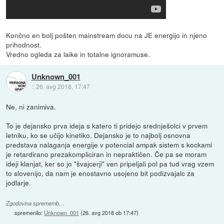
Končno en bolj pošten mainstream docu na JE energijo in njeno
prihodnost.
Vredno ogleda za laike in totalne ignoramuse.
Unknown_001
::
26. avg 2018, 17:47
Ne, ni zanimiva.
To je dejansko prva ideja s katero ti pridejo srednješolci v prvem
letniku, ko se učijo kinetiko. Dejansko je to najbolj osnovna
predstava nalaganja energije v potencial ampak sistem s kockami
je retardirano prezakompliciran in nepraktičen. Če pa se moram
ideji klanjat, ker so jo "švajcerji" ven pripeljali pol pa tud vrag vzem
to slovenijo, da nam je enostavno usojeno bit podizvajalc za
jodlarje.
Zgodovina sprememb…
spremenilo:
Unknown_001
(
26. avg 2018 ob 17:47
)