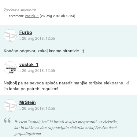
Zgodovina sprememb…
spremenil:
vostok_1
(
26. avg 2018 ob 12:54
)
Furbo
::
26. avg 2018, 12:55
Končno odgovor, zakaj imamo piramide. :)
vostok_1
::
26. avg 2018, 12:55
Najbolj pa se seveda splača naredit manjše torijske elektrarne, ki
jih lahko po potrebi reguliraš.
MrStein
::
26. avg 2018, 12:55
Povsem "napolnjen" bi hranil dvajset megavatnih ur elektrike,
kar bi lahko en dan zagotavljalo elektriko nekaj čez dva tisoč
gospodinjstvom