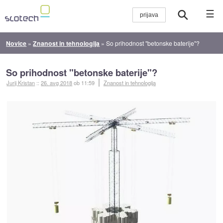
☰
Novice
»
Znanost in tehnologija
»
So prihodnost "betonske baterije"?
So prihodnost "betonske baterije"?
Jurij Kristan
::
26. avg 2018
ob 11:59
Znanost in tehnologija