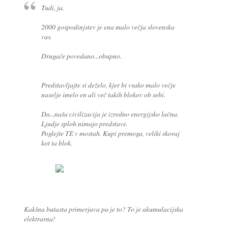
Tudi, ja.
2000 gospodinjstev je ena malo večja slovenska
vas.
Drugače povedano...obupno.
Predstavljajte si deželo, kjer bi vsako malo večje
naselje imelo en ali več takih blokov ob sebi.
Da...naša civilizacija je izredno energijsko lačna.
Ljudje sploh nimajo predstave.
Poglejte TE v mostah. Kupi premoga, veliki skoraj
kot ta blok.
Kakšna butasta primerjava pa je to? To je akumulacijska
elektrarna!