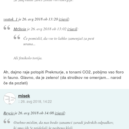
vostok_1
je
26. avg 2018 ob 13:20
izjavil
:
MrStein
je
26. avg 2018 ob 13:02
izjavil
:
Če pomisliš, da vse to lahko zamenjaš za pest
urana...
Ali frnikolo torija.
Ah, dajmo raje potopiti Prekmurje, s tonami CO2, pobijmo vso floro
in fauno. Glavno, da je zeleno! (da stroškov ne omenjam... narod
če da pozlati)
misek
::
26. avg 2018, 14:22
Reycis
je
26. avg 2018 ob 14:08
izjavil
:
Osebno mislim, da nas bodo zanamci zaradi jedrskih odpadkov,
ki smo jih že pridelali še pošteno kleli.