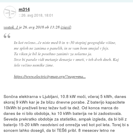
m314
::
26. avg 2018, 18:01
vostok_1
je
26. avg 2018 ob 13:28
izjavil
:
In kot rečeno...če niste med 0 in +-30 stopinj geografske višine,
me sploh ne zanima o panelih, in se vam bom smejal v fejs.
Ta viken je bil še posebno zanimiv za solarno ja.
Srce bi paralo vidt metanje denarja v smeti, v teh dveh dneh. Kaj
šele večino nemške zime.
https://www.electricitymap.org/?page=ma...
Sončna elektrarna v Ljubljani, 10.8 kW moči, včeraj 5 kWh, danes
skoraj 9 kWh kar je že blizu dnevne porabe. Z baterijo kapacitete
10kWh bi preživeli brez težav tudi ta dež. Od konca marca do
danes še ni bilo obdobja, ko 10 kWh baterija ne bi zadostovala.
Seveda prekratko obdobje za statistiko, ampak izgleda, da bi bili z
baterijo 15-20 kWh neodvisni od omrežja več kot pol leta. Torej bi s
soncem lahko dosegli, da bi TEŠ6 pribl. 8 mesecev letno ne