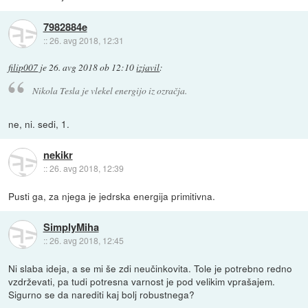
7982884e
::
26. avg 2018, 12:31
filip007
je
26. avg 2018 ob 12:10
izjavil
:
Nikola Tesla je vlekel energijo iz ozračja.
ne, ni. sedi, 1.
nekikr
::
26. avg 2018, 12:39
Pusti ga, za njega je jedrska energija primitivna.
SimplyMiha
::
26. avg 2018, 12:45
Ni slaba ideja, a se mi še zdi neučinkovita. Tole je potrebno redno
vzdrževati, pa tudi potresna varnost je pod velikim vprašajem.
Sigurno se da narediti kaj bolj robustnega?