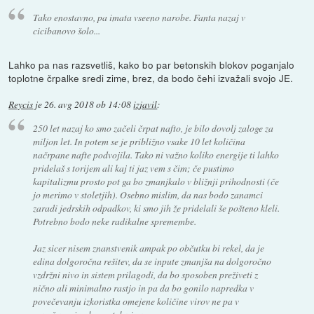
Tako enostavno, pa imata vseeno narobe. Fanta nazaj v
cicibanovo šolo...
Lahko pa nas razsvetliš, kako bo par betonskih blokov poganjalo
toplotne črpalke sredi zime, brez, da bodo čehi izvažali svojo JE.
Reycis
je
26. avg 2018 ob 14:08
izjavil
:
250 let nazaj ko smo začeli črpat nafto, je bilo dovolj zaloge za
miljon let. In potem se je približno vsake 10 let količina
načrpane nafte podvojila. Tako ni važno koliko energije ti lahko
pridelaš s torijem ali kaj ti jaz vem s čim; če pustimo
kapitalizmu prosto pot ga bo zmanjkalo v bližnji prihodnosti (če
jo merimo v stoletjih). Osebno mislim, da nas bodo zanamci
zaradi jedrskih odpadkov, ki smo jih že pridelali še pošteno kleli.
Potrebno bodo neke radikalne spremembe.
Jaz sicer nisem znanstvenik ampak po občutku bi rekel, da je
edina dolgoročna rešitev, da se inpute zmanjša na dolgoročno
vzdržni nivo in sistem prilagodi, da bo sposoben preživeti z
nično ali minimalno rastjo in pa da bo gonilo napredka v
povečevanju izkoristka omejene količine virov ne pa v