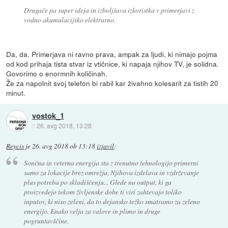
Drugače pa super ideja in izboljšava izkoristka v primerjavi z
vodno akumulacijsko elektrarno.
Da, da. Primerjava ni ravno prava, ampak za ljudi, ki nimajo pojma
od kod prihaja tista stvar iz vtičnice, ki napaja njihov TV, je solidna.
Govorimo o enormnih količinah.
Že za napolnit svoj telefon bi rabil kar živahno kolesarit za tistih 20
minut.
vostok_1
::
26. avg 2018, 13:28
Reycis
je
26. avg 2018 ob 13:18
izjavil
:
Sončna in veterna energija sta z trenutno tehnologijo primerni
samo za lokacije brez omrežja. Njihova izdelava in vzdrževanje
plus potreba po skladiščenju... Glede na output, ki ga
proizvedejo tekom življenske dobe ti viri zahtevajo toliko
inputov, ki niso zeleni, da to dejansko težko smatramo za zeleno
energijo. Enako velja za valove in plimo in druge
pogruntavščine.