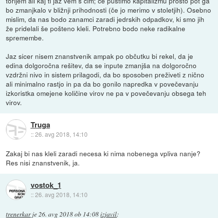
torijem ali kaj ti jaz vem s čim; če pustimo kapitalizmu prosto pot ga
bo zmanjkalo v bližnji prihodnosti (če jo merimo v stoletjih). Osebno
mislim, da nas bodo zanamci zaradi jedrskih odpadkov, ki smo jih
že pridelali še pošteno kleli. Potrebno bodo neke radikalne
spremembe.
Jaz sicer nisem znanstvenik ampak po občutku bi rekel, da je
edina dolgoročna rešitev, da se inpute zmanjša na dolgoročno
vzdržni nivo in sistem prilagodi, da bo sposoben preživeti z nično
ali minimalno rastjo in pa da bo gonilo napredka v povečevanju
izkoristka omejene količine virov ne pa v povečevanju obsega teh
virov.
Truga
::
26. avg 2018, 14:10
Zakaj bi nas kleli zaradi necesa ki nima nobenega vpliva nanje?
Res nisi znanstvenik, ja.
vostok_1
::
26. avg 2018, 14:10
trenerkar
je
26. avg 2018 ob 14:08
izjavil
: