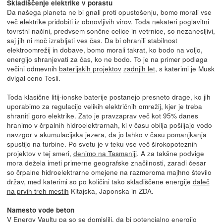
Skladiščenje elektrike v porastu
Da našega planeta ne bi gnali proti opustošenju, bomo morali vse
več elektrike pridobiti iz obnovljivih virov. Toda nekateri poglavitni
tovrstni načini, predvsem sončne celice in vetrnice, so nezanesljivi,
saj jih ni moč izrabljati ves čas. Da bi ohranili stabilnost
elektroomrežij in dobave, bomo morali takrat, ko bodo na voljo,
energijo shranjevati za čas, ko ne bodo. To je na primer podlaga
večini odmevnih
baterijskih projektov
zadnjih let
, s katerimi je Musk
dvigal ceno Tesli.
Toda klasične litij-ionske baterije postanejo presneto drage, ko jih
uporabimo za regulacijo velikih električnih omrežij, kjer je treba
shraniti goro elektrike. Zato je pravzaprav več kot 95% danes
hranimo v črpalnih hidroelektrarnah, ki v času obilja pošiljajo vodo
navzgor v akumulacijska jezera, da jo lahko v času pomanjkanja
spustijo na turbine. Po svetu je v teku vse več širokopoteznih
projektov v tej smeri,
denimo na Tasmaniji
. A za takšne podvige
mora dežela imeti primerne geografske značilnosti, zaradi česar
so črpalne hidroelektrarne omejene na razmeroma majhno število
držav, med katerimi so po količini tako skladiščene energije
daleč
na prvih treh mestih
Kitajska, Japonska in ZDA.
Namesto vode beton
V Energy Vaultu pa so se domislili, da bi potencialno energijo