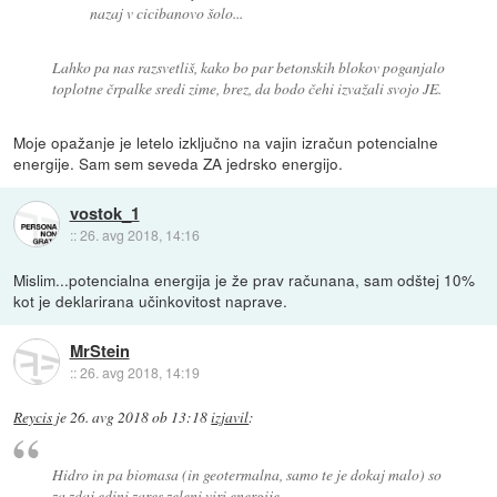
nazaj v cicibanovo šolo...
Lahko pa nas razsvetliš, kako bo par betonskih blokov poganjalo
toplotne črpalke sredi zime, brez, da bodo čehi izvažali svojo JE.
Moje opažanje je letelo izključno na vajin izračun potencialne
energije. Sam sem seveda ZA jedrsko energijo.
vostok_1
::
26. avg 2018, 14:16
Mislim...potencialna energija je že prav računana, sam odštej 10%
kot je deklarirana učinkovitost naprave.
MrStein
::
26. avg 2018, 14:19
Reycis
je
26. avg 2018 ob 13:18
izjavil
:
Hidro in pa biomasa (in geotermalna, samo te je dokaj malo) so
za zdaj edini zares zeleni viri energije.