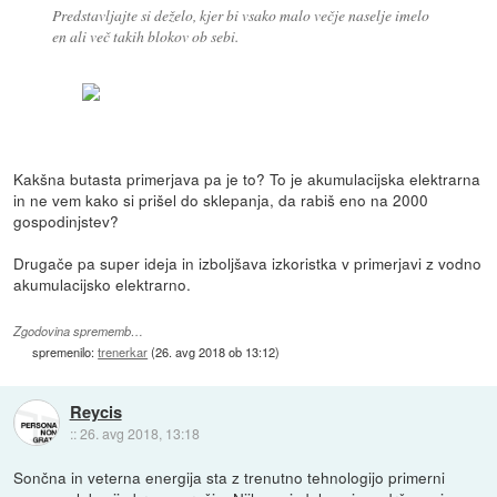
Predstavljajte si deželo, kjer bi vsako malo večje naselje imelo
en ali več takih blokov ob sebi.
Kakšna butasta primerjava pa je to? To je akumulacijska elektrarna
in ne vem kako si prišel do sklepanja, da rabiš eno na 2000
gospodinjstev?
Drugače pa super ideja in izboljšava izkoristka v primerjavi z vodno
akumulacijsko elektrarno.
Zgodovina sprememb…
spremenilo:
trenerkar
(
26. avg 2018 ob 13:12
)
Reycis
::
26. avg 2018, 13:18
Sončna in veterna energija sta z trenutno tehnologijo primerni