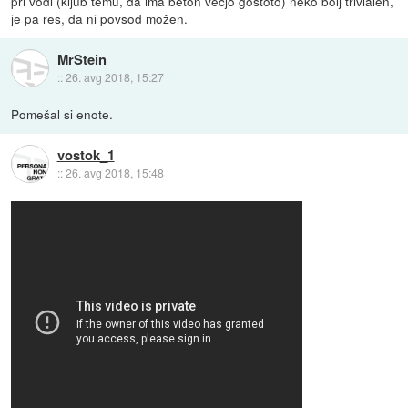
pri vodi (kljub temu, da ima beton večjo gostoto) neko bolj trivialen,
je pa res, da ni povsod možen.
MrStein
::
26. avg 2018, 15:27
Pomešal si enote.
vostok_1
::
26. avg 2018, 15:48