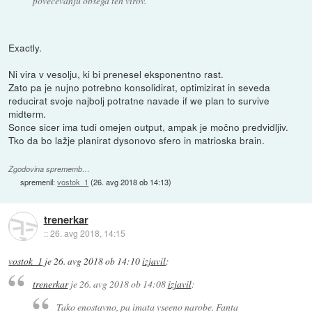
povečevanju obsega teh virov.
Exactly.
Ni vira v vesolju, ki bi prenesel eksponentno rast.
Zato pa je nujno potrebno konsolidirat, optimizirat in seveda
reducirat svoje najbolj potratne navade if we plan to survive
midterm.
Sonce sicer ima tudi omejen output, ampak je močno predvidljiv.
Tko da bo lažje planirat dysonovo sfero in matrioska brain.
Zgodovina sprememb…
spremenil:
vostok_1
(
26. avg 2018 ob 14:13
)
trenerkar
::
26. avg 2018, 14:15
vostok_1
je
26. avg 2018 ob 14:10
izjavil
:
trenerkar
je
26. avg 2018 ob 14:08
izjavil
:
Tako enostavno, pa imata vseeno narobe. Fanta