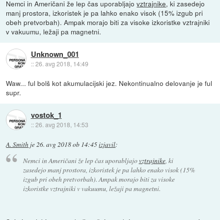
Nemci in Američani že lep čas uporabljajo
vztrajnike
, ki zasedejo
manj prostora, izkoristek je pa lahko enako visok (15% izgub pri
obeh pretvorbah). Ampak morajo biti za visoke izkoristke vztrajniki
v vakuumu, ležaji pa magnetni.
Unknown_001
::
26. avg 2018, 14:49
Waw... ful bolš kot akumulacijski jez. Nekontinualno delovanje je ful
supr.
vostok_1
::
26. avg 2018, 14:53
A. Smith
je
26. avg 2018 ob 14:45
izjavil
:
Nemci in Američani že lep čas uporabljajo
vztrajnike
, ki
zasedejo manj prostora, izkoristek je pa lahko enako visok (15%
izgub pri obeh pretvorbah). Ampak morajo biti za visoke
izkoristke vztrajniki v vakuumu, ležaji pa magnetni.