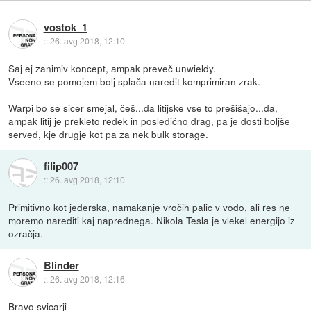
vostok_1
::
26. avg 2018, 12:10
Saj ej zanimiv koncept, ampak preveč unwieldy.
Vseeno se pomojem bolj splača naredit komprimiran zrak.
Warpi bo se sicer smejal, češ...da litijske vse to prešišajo...da,
ampak litij je prekleto redek in posledično drag, pa je dosti boljše
served, kje drugje kot pa za nek bulk storage.
filip007
::
26. avg 2018, 12:10
Primitivno kot jederska, namakanje vročih palic v vodo, ali res ne
moremo narediti kaj naprednega. Nikola Tesla je vlekel energijo iz
ozračja.
Blinder
::
26. avg 2018, 12:16
Bravo svicarji