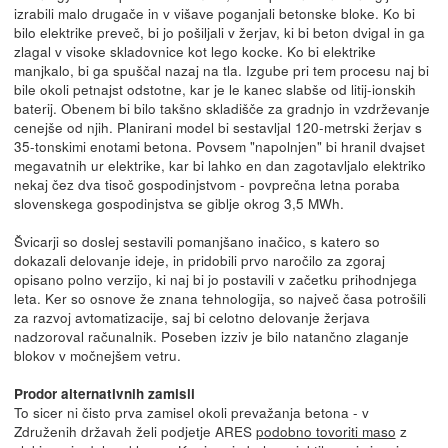
izrabili malo drugače in v višave poganjali betonske bloke. Ko bi
bilo elektrike preveč, bi jo pošiljali v žerjav, ki bi beton dvigal in ga
zlagal v visoke skladovnice kot lego kocke. Ko bi elektrike
manjkalo, bi ga spuščal nazaj na tla. Izgube pri tem procesu naj bi
bile okoli petnajst odstotne, kar je le kanec slabše od litij-ionskih
baterij. Obenem bi bilo takšno skladišče za gradnjo in vzdrževanje
cenejše od njih. Planirani model bi sestavljal 120-metrski žerjav s
35-tonskimi enotami betona. Povsem "napolnjen" bi hranil dvajset
megavatnih ur elektrike, kar bi lahko en dan zagotavljalo elektriko
nekaj čez dva tisoč gospodinjstvom - povprečna letna poraba
slovenskega gospodinjstva se giblje okrog 3,5 MWh.
Švicarji so doslej sestavili pomanjšano inačico, s katero so
dokazali delovanje ideje, in pridobili prvo naročilo za zgoraj
opisano polno verzijo, ki naj bi jo postavili v začetku prihodnjega
leta. Ker so osnove že znana tehnologija, so največ časa potrošili
za razvoj avtomatizacije, saj bi celotno delovanje žerjava
nadzoroval računalnik. Poseben izziv je bilo natančno zlaganje
blokov v močnejšem vetru.
Prodor alternativnih zamisli
To sicer ni čisto prva zamisel okoli prevažanja betona - v
Združenih državah želi podjetje ARES
podobno tovoriti maso
z