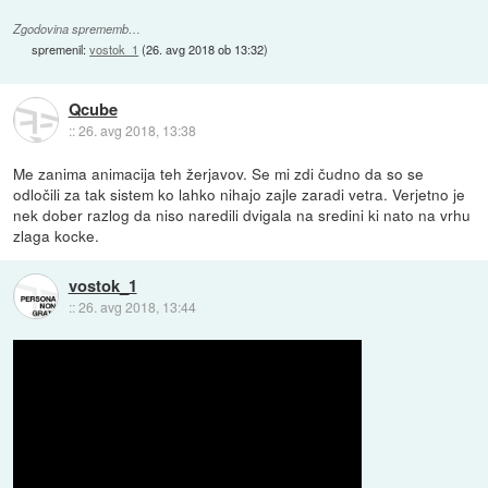
Zgodovina sprememb…
spremenil:
vostok_1
(
26. avg 2018 ob 13:32
)
Qcube
::
26. avg 2018, 13:38
Me zanima animacija teh žerjavov. Se mi zdi čudno da so se
odločili za tak sistem ko lahko nihajo zajle zaradi vetra. Verjetno je
nek dober razlog da niso naredili dvigala na sredini ki nato na vrhu
zlaga kocke.
vostok_1
::
26. avg 2018, 13:44