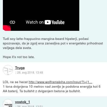
Tudi soy-latte-frappucino-mangina-beard hipsterji, počasi
spoznavajo, da je zgolj ena zanesljiva pot v energetsko prihodnost
večjega dela sveta.
Hope it's not too late.
Truga
::
26. avg 2018, 13:48
LOL ne se hecat
http://www.wolframalpha.com/input/?i=(1...
1 tona dvignjena 10 metrov nad zemljo je podobna energija kot 6
AA baterij. Ta bullshit z dviganjem betona je bullshit.
vostok_1
::
26. avg 2018, 13:51