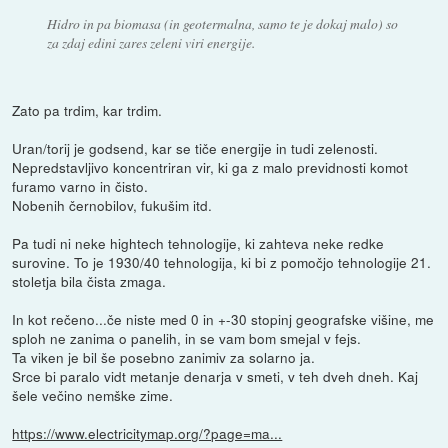
Hidro in pa biomasa (in geotermalna, samo te je dokaj malo) so
za zdaj edini zares zeleni viri energije.
Zato pa trdim, kar trdim.
Uran/torij je godsend, kar se tiče energije in tudi zelenosti.
Nepredstavljivo koncentriran vir, ki ga z malo previdnosti komot
furamo varno in čisto.
Nobenih černobilov, fukušim itd.
Pa tudi ni neke hightech tehnologije, ki zahteva neke redke
surovine. To je 1930/40 tehnologija, ki bi z pomočjo tehnologije 21.
stoletja bila čista zmaga.
In kot rečeno...če niste med 0 in +-30 stopinj geografske višine, me
sploh ne zanima o panelih, in se vam bom smejal v fejs.
Ta viken je bil še posebno zanimiv za solarno ja.
Srce bi paralo vidt metanje denarja v smeti, v teh dveh dneh. Kaj
šele večino nemške zime.
https://www.electricitymap.org/?page=ma...