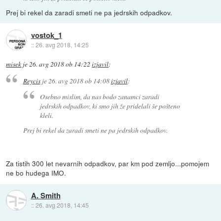
Prej bi rekel da zaradi smeti ne pa jedrskih odpadkov.
vostok_1
::
26. avg 2018, 14:25
misek
je
26. avg 2018 ob 14:22
izjavil
:
Reycis
je
26. avg 2018 ob 14:08
izjavil
:
Osebno mislim, da nas bodo zanamci zaradi
jedrskih odpadkov, ki smo jih že pridelali še pošteno
kleli.
Prej bi rekel da zaradi smeti ne pa jedrskih odpadkov.
Za tistih 300 let nevarnih odpadkov, par km pod zemljo...pomojem
ne bo hudega IMO.
A. Smith
::
26. avg 2018, 14:45