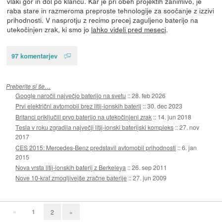
vlaki gor in dol po klancu. Kar je pri obeh projektih zanimivo, je
raba stare in razmeroma preproste tehnologije za soočanje z izzivi
prihodnosti. V nasprotju z recimo precej zaguljeno baterijo na
utekočinjen zrak, ki smo jo
lahko videli pred meseci
.
97 komentarjev
Preberite si še…
Google naročil največjo baterijo na svetu
::
28. feb 2026
Prvi električni avtomobil brez litij-ionskih baterij
::
30. dec 2023
Britanci priključili prvo baterijo na utekočinjeni zrak
::
14. jun 2018
Tesla v roku zgradila največji litij-ionski baterijski kompleks
::
27. nov
2017
CES 2015: Mercedes-Benz predstavil avtomobil prihodnosti
::
6. jan
2015
Nova vrsta litij-ionskih baterij z Berkeleya
::
26. sep 2011
Nove 10-krat zmogljivejše zračne baterije
::
27. jun 2009
«
1
2
»