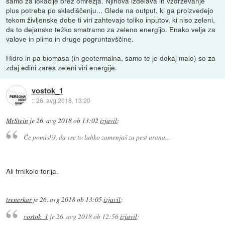
samo za lokacije brez omrežja. Njihova izdelava in vzdrževanje
plus potreba po skladiščenju... Glede na output, ki ga proizvedejo
tekom življenske dobe ti viri zahtevajo toliko inputov, ki niso zeleni,
da to dejansko težko smatramo za zeleno energijo. Enako velja za
valove in plimo in druge pogruntavščine.
Hidro in pa biomasa (in geotermalna, samo te je dokaj malo) so za
zdaj edini zares zeleni viri energije.
vostok_1
::
26. avg 2018, 13:20
MrStein
je
26. avg 2018 ob 13:02
izjavil
:
Če pomisliš, da vse to lahko zamenjaš za pest urana...
Ali frnikolo torija.
trenerkar
je
26. avg 2018 ob 13:05
izjavil
:
vostok_1
je
26. avg 2018 ob 12:56
izjavil
: