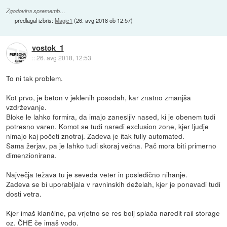
Zgodovina sprememb…
predlagal izbris:
Magic1
(
26. avg 2018 ob 12:57
)
vostok_1
::
26. avg 2018, 12:53
To ni tak problem.
Kot prvo, je beton v jeklenih posodah, kar znatno zmanjša
vzdrževanje.
Bloke le lahko formira, da imajo zanesljiv nased, ki je obenem tudi
potresno varen. Komot se tudi naredi exclusion zone, kjer ljudje
nimajo kaj početi znotraj. Zadeva je itak fully automated.
Sama žerjav, pa je lahko tudi skoraj večna. Pač mora biti primerno
dimenzionirana.
Največja težava tu je seveda veter in posledično nihanje.
Zadeva se bi uporabljala v ravninskih deželah, kjer je ponavadi tudi
dosti vetra.
Kjer imaš klančine, pa vrjetno se res bolj splača naredit rail storage
oz. ČHE če imaš vodo.