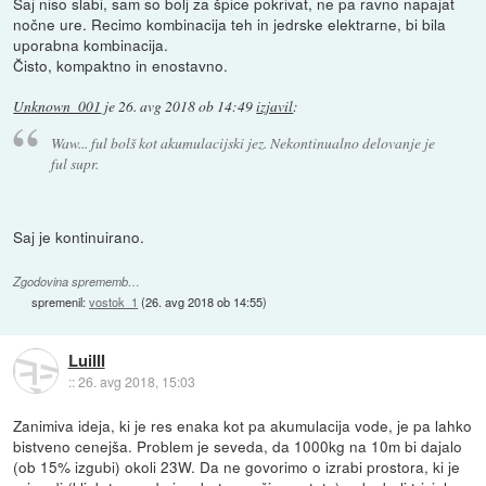
Saj niso slabi, sam so bolj za špice pokrivat, ne pa ravno napajat
nočne ure. Recimo kombinacija teh in jedrske elektrarne, bi bila
uporabna kombinacija.
Čisto, kompaktno in enostavno.
Unknown_001
je
26. avg 2018 ob 14:49
izjavil
:
Waw... ful bolš kot akumulacijski jez. Nekontinualno delovanje je
ful supr.
Saj je kontinuirano.
Zgodovina sprememb…
spremenil:
vostok_1
(
26. avg 2018 ob 14:55
)
LuiIII
::
26. avg 2018, 15:03
Zanimiva ideja, ki je res enaka kot pa akumulacija vode, je pa lahko
bistveno cenejša. Problem je seveda, da 1000kg na 10m bi dajalo
(ob 15% izgubi) okoli 23W. Da ne govorimo o izrabi prostora, ki je