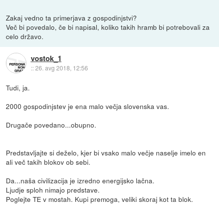
Zakaj vedno ta primerjava z gospodinjstvi?
Več bi povedalo, če bi napisal, koliko takih hramb bi potrebovali za
celo državo.
vostok_1
::
26. avg 2018, 12:56
Tudi, ja.
2000 gospodinjstev je ena malo večja slovenska vas.
Drugače povedano...obupno.
Predstavljajte si deželo, kjer bi vsako malo večje naselje imelo en
ali več takih blokov ob sebi.
Da...naša civilizacija je izredno energijsko lačna.
Ljudje sploh nimajo predstave.
Poglejte TE v mostah. Kupi premoga, veliki skoraj kot ta blok.