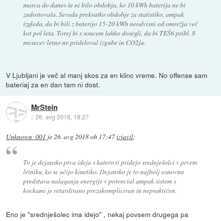
marca do danes še ni bilo obdobja, ko 10 kWh baterija ne bi
zadostovala. Seveda prekratko obdobje za statistiko, ampak
izgleda, da bi bili z baterijo 15-20 kWh neodvisni od omrežja več
kot pol leta. Torej bi s soncem lahko dosegli, da bi TEŠ6 pribl. 8
mesecev letno ne prideloval izgube in CO2ja.
V Ljubljani je več al manj skos za en klinc vreme. No offense sam
bateriaj za en dan tam ni dost.
MrStein
::
26. avg 2018, 18:27
Unknown_001
je
26. avg 2018 ob 17:47
izjavil
:
To je dejansko prva ideja s katero ti pridejo srednješolci v prvem
letniku, ko se učijo kinetiko. Dejansko je to najbolj osnovna
predstava nalaganja energije v potencial ampak sistem s
kockami je retardirano prezakompliciran in nepraktičen.
Eno je "srednješolec ima idejo" , nekaj povsem drugega pa