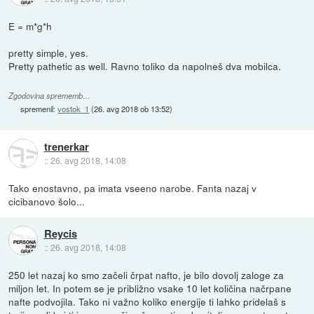
E = m*g*h
pretty simple, yes.
Pretty pathetic as well. Ravno toliko da napolneš dva mobilca.
Zgodovina sprememb…
spremenil:
vostok_1
(
26. avg 2018 ob 13:52
)
trenerkar
::
26. avg 2018, 14:08
Tako enostavno, pa imata vseeno narobe. Fanta nazaj v
cicibanovo šolo...
Reycis
::
26. avg 2018, 14:08
250 let nazaj ko smo začeli črpat nafto, je bilo dovolj zaloge za
miljon let. In potem se je približno vsake 10 let količina načrpane
nafte podvojila. Tako ni važno koliko energije ti lahko pridelaš s