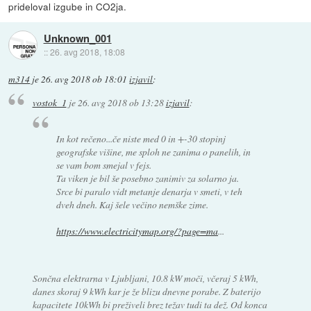
prideloval izgube in CO2ja.
Unknown_001
::
26. avg 2018, 18:08
m314
je
26. avg 2018 ob 18:01
izjavil
:
vostok_1
je
26. avg 2018 ob 13:28
izjavil
:
In kot rečeno...če niste med 0 in +-30 stopinj
geografske višine, me sploh ne zanima o panelih, in
se vam bom smejal v fejs.
Ta viken je bil še posebno zanimiv za solarno ja.
Srce bi paralo vidt metanje denarja v smeti, v teh
dveh dneh. Kaj šele večino nemške zime.
https://www.electricitymap.org/?page=ma
...
Sončna elektrarna v Ljubljani, 10.8 kW moči, včeraj 5 kWh,
danes skoraj 9 kWh kar je že blizu dnevne porabe. Z baterijo
kapacitete 10kWh bi preživeli brez težav tudi ta dež. Od konca