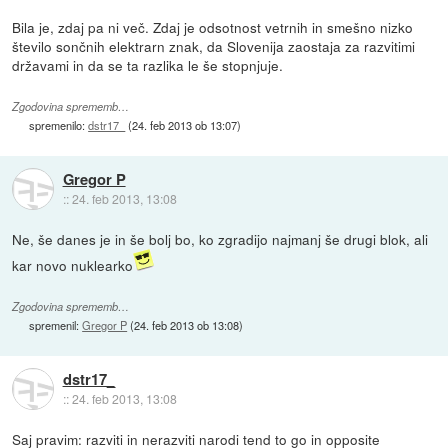
Bila je, zdaj pa ni več. Zdaj je odsotnost vetrnih in smešno nizko
število sončnih elektrarn znak, da Slovenija zaostaja za razvitimi
državami in da se ta razlika le še stopnjuje.
Zgodovina sprememb…
spremenilo:
dstr17_
(
24. feb 2013 ob 13:07
)
Gregor P
::
24. feb 2013, 13:08
Ne, še danes je in še bolj bo, ko zgradijo najmanj še drugi blok, ali
kar novo nuklearko
Zgodovina sprememb…
spremenil:
Gregor P
(
24. feb 2013 ob 13:08
)
dstr17_
::
24. feb 2013, 13:08
Saj pravim: razviti in nerazviti narodi tend to go in opposite