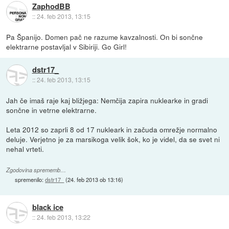
ZaphodBB
::
24. feb 2013, 13:15
Pa Španijo. Domen pač ne razume kavzalnosti. On bi sončne
elektrarne postavljal v Sibiriji. Go Girl!
dstr17_
::
24. feb 2013, 13:15
Jah če imaš raje kaj bližjega: Nemčija zapira nuklearke in gradi
sončne in vetrne elektrarne.
Leta 2012 so zaprli 8 od 17 nukleark in začuda omrežje normalno
deluje. Verjetno je za marsikoga velik šok, ko je videl, da se svet ni
nehal vrteti.
Zgodovina sprememb…
spremenilo:
dstr17_
(
24. feb 2013 ob 13:16
)
black ice
::
24. feb 2013, 13:22