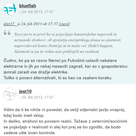
bluefish
::
24. feb 2013, 17:47
dstr17_
je
24. feb 2013 ob 17:37
izjavil
:
Sicer pa to ni prvič ko se pojavljajo katastrofalne napovedi in
neznanski strahovi: ob sprejetju energetskega plana so alarmisti
napovedovali konec Nemčije in še malo več. Didn't happen.
Alarmisti se pa še vedno niso priklopili na realnost.
Čudno, ko pa so ravno Nemci po Fukošimi ustavili nekatere
elektrarne in jih po nekaj mesecih zagnali, ker so v gospodarstvu
jamrali zaradi vse dražje elektrike.
Toliko o poceni alternativah, ki so kao na vsakem koraku.
jest10
::
24. feb 2013, 17:47
Vidim da ti še nihče ni povedal, da večji odjemalci javijo vnaprej,
kdaj bodo imeli vklop.
In dečko, strahovi so povsem realni. Težave z veternimi/sončnimi
se pojavljajo v realnosti in slej kot prej se bo zgodilo, da bodo
zadeve ušle izven kontrole.