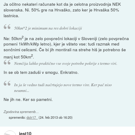
Ja očitno nekateri računate kot da je celotna proizvodnja NEK
slovenska. Ni. 50% gre na Hrvaško, zato ker je Hrvaška 50%
lastnica.
50km^2 je minimum na res dobri lokaciji
2
Ne: 50km
je na zelo povprečni lokaciji v Sloveniji (zelo povprečna
pomeni 1kWh/kWp letno), kjer je všteto vse: tudi razmak med
sončnimi celicami. Če bi jih montirali na strehe hiš je potrebno še
2
manj kot 50km
.
Nemčija lahko praktično vse svoje potrebe pokrije s termo viri.
In se ob tem zaduši v smogu. Enkratno.
In ja še vedno tudi načrtujejo nove termo vire. Ker pač niso
neumni...
Ne jih ne. Ker so pametni.
Zgodovina sprememb…
spremenilo:
dstr17_
(
24. feb 2013 ob 16:20
)
jest10