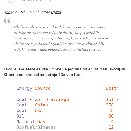
jype
je
23. feb 2013 ob 00:46
izjavil
:
Okoljski vplivi vseh ostalih elektrarn, ki niso upoštevani v
raziskavah, so znatno večji (in dražji) kot pri jedrskih
elektrarnah, tudi ko se upošteva rizik jedrske kontaminacije
okolja (ki se je do zdaj zgodil le v dveh zastarelih od 430
jedrskih elektrarnah, obakrat zaradi političnih razlogov).
Tako je. Ce sestejes vse ucinke, je jedrska dalec najmanj skodljiva.
Stresne soncne celice ubijejo 10x vec ljudi!
Energy
Source                     Death Rat
Coal
- world average              161 (26% 
Coal
- China                      278
Coal
- USA                         15
Oil
36  (36%
Natural
Gas                         4  (21%
Biofuel/Biomass
12