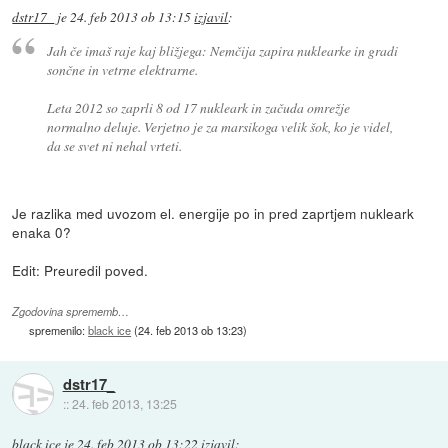
dstr17_
je
24. feb 2013 ob 13:15
izjavil
:
Jah če imaš raje kaj bližjega: Nemčija zapira nuklearke in gradi
sončne in vetrne elektrarne.
Leta 2012 so zaprli 8 od 17 nukleark in začuda omrežje
normalno deluje. Verjetno je za marsikoga velik šok, ko je videl,
da se svet ni nehal vrteti.
Je razlika med uvozom el. energije po in pred zaprtjem nukleark
enaka 0?
Edit: Preuredil poved.
Zgodovina sprememb…
spremenilo:
black ice
(
24. feb 2013 ob 13:23
)
dstr17_
::
24. feb 2013, 13:25
black ice
je
24. feb 2013 ob 13:22
izjavil
: