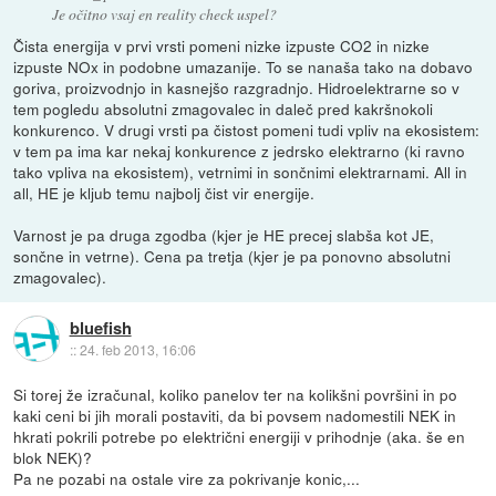
Je očitno vsaj en reality check uspel?
Čista energija v prvi vrsti pomeni nizke izpuste CO2 in nizke
izpuste NOx in podobne umazanije. To se nanaša tako na dobavo
goriva, proizvodnjo in kasnejšo razgradnjo. Hidroelektrarne so v
tem pogledu absolutni zmagovalec in daleč pred kakršnokoli
konkurenco. V drugi vrsti pa čistost pomeni tudi vpliv na ekosistem:
v tem pa ima kar nekaj konkurence z jedrsko elektrarno (ki ravno
tako vpliva na ekosistem), vetrnimi in sončnimi elektrarnami. All in
all, HE je kljub temu najbolj čist vir energije.
Varnost je pa druga zgodba (kjer je HE precej slabša kot JE,
sončne in vetrne). Cena pa tretja (kjer je pa ponovno absolutni
zmagovalec).
bluefish
::
24. feb 2013, 16:06
Si torej že izračunal, koliko panelov ter na kolikšni površini in po
kaki ceni bi jih morali postaviti, da bi povsem nadomestili NEK in
hkrati pokrili potrebe po električni energiji v prihodnje (aka. še en
blok NEK)?
Pa ne pozabi na ostale vire za pokrivanje konic,...