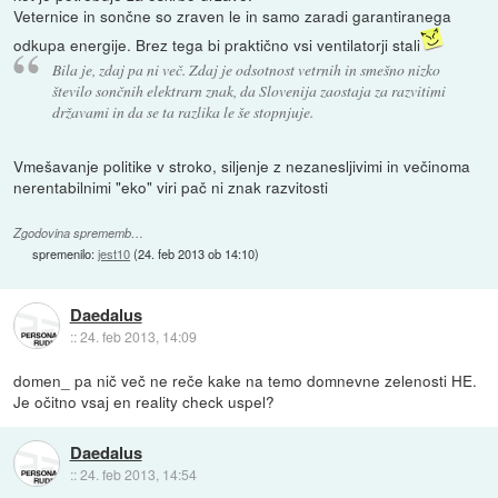
Veternice in sončne so zraven le in samo zaradi garantiranega
odkupa energije. Brez tega bi praktično vsi ventilatorji stali
Bila je, zdaj pa ni več. Zdaj je odsotnost vetrnih in smešno nizko
število sončnih elektrarn znak, da Slovenija zaostaja za razvitimi
državami in da se ta razlika le še stopnjuje.
Vmešavanje politike v stroko, siljenje z nezanesljivimi in večinoma
nerentabilnimi "eko" viri pač ni znak razvitosti
Zgodovina sprememb…
spremenilo:
jest10
(
24. feb 2013 ob 14:10
)
Daedalus
::
24. feb 2013, 14:09
domen_ pa nič več ne reče kake na temo domnevne zelenosti HE.
Je očitno vsaj en reality check uspel?
Daedalus
::
24. feb 2013, 14:54