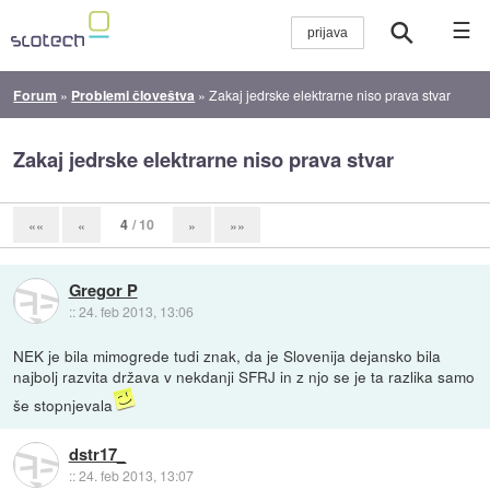
☰
Forum
»
Problemi človeštva
»
Zakaj jedrske elektrarne niso prava stvar
Zakaj jedrske elektrarne niso prava stvar
4
/ 10
««
«
»
»»
Gregor P
::
24. feb 2013, 13:06
NEK je bila mimogrede tudi znak, da je Slovenija dejansko bila
najbolj razvita država v nekdanji SFRJ in z njo se je ta razlika samo
še stopnjevala
dstr17_
::
24. feb 2013, 13:07