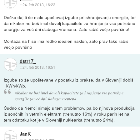
::
24. feb 2013, 16:23
Dečko daj ti še malo upoštevaj izgube pri shranjevanju energije, ter
da nikakor ne boš imel dovolj kapacitete za hranjenje vse potrebne
energije za več dni slabega vremena. Zato rabiš večjo površino!
Montaža na hiše ima redko idealen naklon, zato prav tako rabiš
večjo površino
dstr17_
::
24. feb 2013, 16:51
Izgube so že upoštevane v podatku iz prakse, da v Sloveniji dobiš
1kWh/kWp.
nikakor ne boš imel dovolj kapacitete za hranjenje vse potrebne
energije za več dni slabega vremena
Čudno da Nemci nimajo s tem problemov, pa bo njihova produkcija
iz sončnih in vetrnih elektrarn (trenutno 16%) v roku parih let na
tem odstotku kot je v Sloveniji nuklearka (trenutno 24%).
JanK
::
24. feb 2013, 17:02