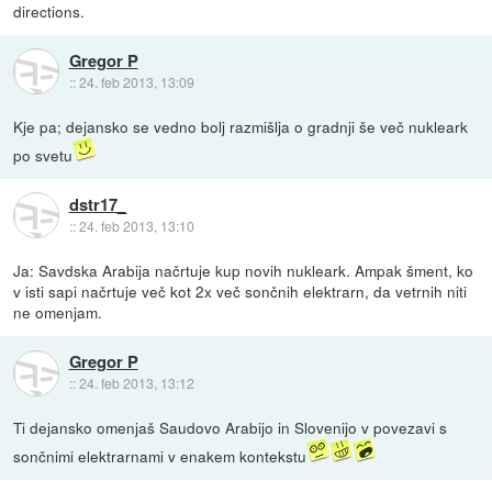
directions.
Gregor P
::
24. feb 2013, 13:09
Kje pa; dejansko se vedno bolj razmišlja o gradnji še več nukleark
po svetu
dstr17_
::
24. feb 2013, 13:10
Ja: Savdska Arabija načrtuje kup novih nukleark. Ampak šment, ko
v isti sapi načrtuje več kot 2x več sončnih elektrarn, da vetrnih niti
ne omenjam.
Gregor P
::
24. feb 2013, 13:12
Ti dejansko omenjaš Saudovo Arabijo in Slovenijo v povezavi s
sončnimi elektrarnami v enakem kontekstu