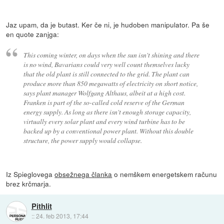
Jaz upam, da je butast. Ker če ni, je hudoben manipulator. Pa še
en quote zanjga:
This coming winter, on days when the sun isn't shining and there
is no wind, Bavarians could very well count themselves lucky
that the old plant is still connected to the grid. The plant can
produce more than 850 megawatts of electricity on short notice,
says plant manager Wolfgang Althaus, albeit at a high cost.
Franken is part of the so-called cold reserve of the German
energy supply. As long as there isn't enough storage capacity,
virtually every solar plant and every wind turbine has to be
backed up by a conventional power plant. Without this double
structure, the power supply would collapse.
Iz Spieglovega
obsežnega članka
o nemškem energetskem računu
brez krčmarja.
Pithlit
::
24. feb 2013, 17:44