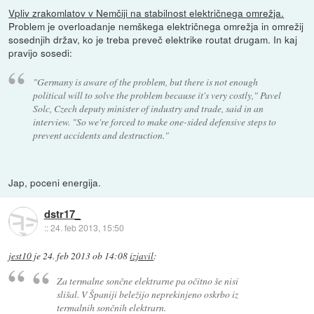
Vpliv zrakomlatov v Nemčiji na stabilnost električnega omrežja.
Problem je overloadanje nemškega električnega omrežja in omrežij
sosednjih držav, ko je treba preveč elektrike routat drugam. In kaj
pravijo sosedi:
"Germany is aware of the problem, but there is not enough
political will to solve the problem because it's very costly," Pavel
Solc, Czech deputy minister of industry and trade, said in an
interview. "So we're forced to make one-sided defensive steps to
prevent accidents and destruction."
Jap, poceni energija.
dstr17_
::
24. feb 2013, 15:50
jest10
je
24. feb 2013 ob 14:08
izjavil
:
Za termalne sončne elektrarne pa očitno še nisi
slišal. V Španiji beležijo neprekinjeno oskrbo iz
termalnih sončnih elektrarn.