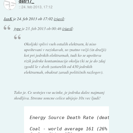
dstr17_
::
24. feb 2013, 17:12
JanK
je
24. feb 2013 ob 17:02
izjavil
:
jype
je
23. feb 2013 ob 00:46
izjavil
:
Okoljski vplivi vseh ostalih elektrarn, ki niso
upoštevani v raziskavah, so znatno večji (in dražji)
kot pri jedrskih elektrarnah, tudi ko se upošteva
rizik jedrske kontaminacije okolja (ki se je do zdaj
zgodil le v dveh zastarelih od 430 jedrskih
elektrarnah, obakrat zaradi političnih razlogov).
Tako je. Ce sestejes vse ucinke, je jedrska dalec najmanj
skodljiva. Stresne soncne celice ubijejo 10x vec ljudi!
 Energy Source Death Rate (deaths per T
 Coal - world average 
161
 (
26
% 
of
 world