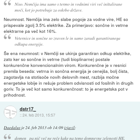
Niso. Nemčija ima samo s termo in vodnimi viri več inštalirane
moči, kot jo potrebuje za oskrbo države.
Neumnost. Nemčija ima zelo slabe pogoje za vodne vire, HE so
prispevale zgolj 3.5% elektrike. Za primerjavo: sončne in vetrne
elektrarne pa več kot 16%.
Veternice in sončne so zraven le in samo zaradi garantiranega
odkupa energije.
Še ena neumnost: v Nemčiji se ukinja garantiran odkup elektrike,
zato ker so sončne in vetrne (tudi bioplinarne) postale
konkurenčne konvencionalnim virom. Konkurenčne je v resnici
premila beseda: vetrna in sončna energija je cenejša, bolj čista,
zagotavlja na stotisoče novih delovnih mest, razbija močne
energetske lobije in rešuje problem odvisnosti od fosilnih in drugih
goriv. To je več kot samo konkurenčnost: to je energetska pot v
prihodnost.
dstr17_
::
24. feb 2013, 15:57
Daedalus
je
24. feb 2013 ob 14:09
izjavil
:
domen_ pa nič več ne reče kake na temo domnevne zelenosti HE.