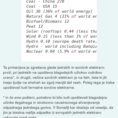
 Coal - China 
278
 Coal - USA 
15
 Oil 
36
 (
36
% 
of
 world energy)
 Natural Gas 
4
 (
21
% 
of
 world energy)
 Biofuel/Biomass 
12
 Peat 
12
 Solar (rooftop) 
0.44
 (less than 
0.1
% 
o
 Wind 
0.15
 (less than 
1
% 
of
 world energ
 Hydro 
0.10
 (europe death rate, 
2.2
% 
of
 Hydro - world including Banqiao) 
1.4
 (
 Nuclear 
0.04
 (
5.9
% 
of
 world energy)
Ta primerjava je zgrešena glede jedrskih in sončnih elektrarn:
prvič, pri jedrskih ne upošteva blagodejnih učinkov rudnikov
urana*, in drugič, večina sončnih elektrarn je na tleh, tiste ki jih
imajo ljudje na strehah so zgolj manjši del vseh. Poleg tega je treba
upoštevati tudi termalne sončne elektrarne.
* in če smo pošteni, potrebno bi bilo tudi upoštevati blagodejne
učinke ilegalnega in strokovno neustreznega shranjevanja
odpadnega jedrskega goriva. V Somaliji kar skačejo od veselja, da
jim je lokalna mafija odpadke iz evropskih jedrskih elektrarn
zakopala pred vrata.