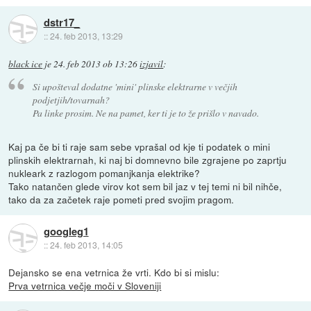
dstr17_
::
24. feb 2013, 13:29
black ice
je
24. feb 2013 ob 13:26
izjavil
:
Si upošteval dodatne 'mini' plinske elektrarne v večjih
podjetjih/tovarnah?
Pa linke prosim. Ne na pamet, ker ti je to že prišlo v navado.
Kaj pa če bi ti raje sam sebe vprašal od kje ti podatek o mini
plinskih elektrarnah, ki naj bi domnevno bile zgrajene po zaprtju
nukleark z razlogom pomanjkanja elektrike?
Tako natančen glede virov kot sem bil jaz v tej temi ni bil nihče,
tako da za začetek raje pometi pred svojim pragom.
googleg1
::
24. feb 2013, 14:05
Dejansko se ena vetrnica že vrti. Kdo bi si mislu:
Prva vetrnica večje moči v Sloveniji