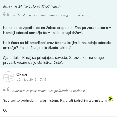
dstr17_
je
24. feb 2013 ob 17:37
izjavil
:
Realnost je pa taka, da ni bilo nobenega izpada omrežja.
Ko se bo to zgodilo bo na žalost prepozno. Zna pa zaradi zloma v
Nemčiji odnesti omrežje še v kakšni drugi državi.
Kolk časa so bli američani brez štroma ko jim je nazadnje odneslo
omrežje? Pa kakšna je bila škoda takrat?
Aja... skrbniki naj se privajajo... seveda. Stroške kar na druge
prevalit, važno da je statistika 'čista'.
Okapi
::
24. feb 2013, 17:45
Alarmisti se pa še vedno niso priklopili na realnost.
Sporoči to podnebnim alarmistom. Pa proti-jedrskim alarmistom.
O.