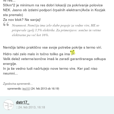
Ni res...
50km^2 je minimum na res dobri lokaciji za pokrivanje polovice
NEK. Jasno ob izdatni podpori črpalnih elektrarn(Avče in Kozjak
sta premalo)
Za nov blok? Ne sanjaj!
Neumnost. Nemčija ima zelo slabe pogoje za vodne vire, HE so
prispevale zgolj 3.5% elektrike. Za primerjavo: sončne in vetrne
elektrarne pa več kot 16%.
Nemčija lahko praktično vse svoje potrebe pokrije s termo viri.
Hidro rabi zelo malo in točno toliko ga ima
Velik delež veterne/sončne imaš le zaradi garantiranega odkupa
energije.
In ja še vedno tudi načrtujejo nove termo vire. Ker pač niso
neumni...
Zgodovina sprememb…
spremenilo:
jest10
(
24. feb 2013 ob 16:19
)
dstr17_
::
24. feb 2013, 16:18