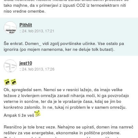
tako majhne, da v primerjavi z izpusti CO2 iz termoelektrarn niti
niso vredne omembe.
Pithlit
::
24. feb 2013, 17:21
Še enkrat. Domen_ vidi zgolj površinske učinke. Vse ostalo pa
ignorira (po mojem namenoma, ker ne deluje tolk butast).
jest10
::
24. feb 2013, 17:26
Ok, spregledal sem. Nemci se v resnici lažejo, da imajo velike
težave z lovlenjem omrežja zaradi nihanja moči, ki ga povzročajo
veterne in sončne, ter da je le vprašanje časa, kdaj se jim bo
konkretno zalomilo. In ne, tukaj ni problem le v samem omrežju.
Ampak ti že veš
Resnično je tole brez veze. Nehajmo se upirati, domen ima namreč
rešitev za vse energetske, ekonomske in politične probleme.