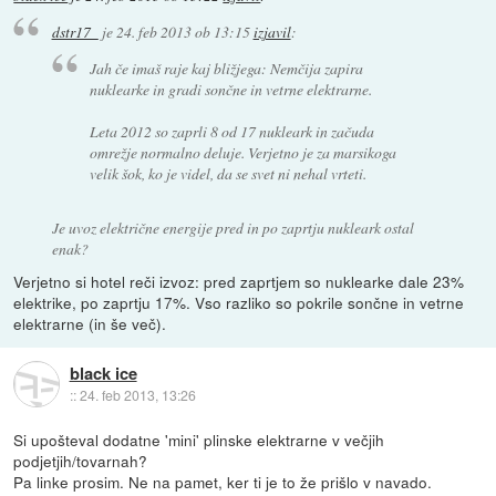
dstr17_
je
24. feb 2013 ob 13:15
izjavil
:
Jah če imaš raje kaj bližjega: Nemčija zapira
nuklearke in gradi sončne in vetrne elektrarne.
Leta 2012 so zaprli 8 od 17 nukleark in začuda
omrežje normalno deluje. Verjetno je za marsikoga
velik šok, ko je videl, da se svet ni nehal vrteti.
Je uvoz električne energije pred in po zaprtju nukleark ostal
enak?
Verjetno si hotel reči izvoz: pred zaprtjem so nuklearke dale 23%
elektrike, po zaprtju 17%. Vso razliko so pokrile sončne in vetrne
elektrarne (in še več).
black ice
::
24. feb 2013, 13:26
Si upošteval dodatne 'mini' plinske elektrarne v večjih
podjetjih/tovarnah?
Pa linke prosim. Ne na pamet, ker ti je to že prišlo v navado.