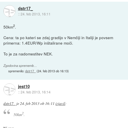
dstr17_
::
24. feb 2013, 16:11
2
50km
.
Cena: ta po kateri se zdaj gradijo v Nemčiji in Italiji je povsem
primerna: 1.4EUR/Wp inštalirane moči.
To je za nadomestitev NEK.
Zgodovina sprememb…
spremenilo:
dstr17_
(
24. feb 2013 ob 16:13
)
jest10
::
24. feb 2013, 16:14
dstr17_
je
24. feb 2013 ob 16:11
izjavil
:
2
50km
.