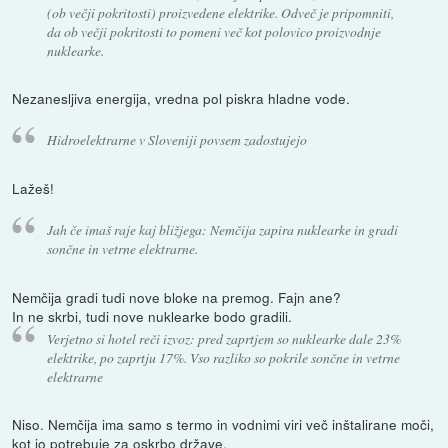
(ob večji pokritosti) proizvedene elektrike. Odveč je pripomniti,
da ob večji pokritosti to pomeni več kot polovico proizvodnje
nuklearke.
Nezanesljiva energija, vredna pol piskra hladne vode.
Hidroelektrarne v Sloveniji povsem zadostujejo
Lažeš!
Jah če imaš raje kaj bližjega: Nemčija zapira nuklearke in gradi
sončne in vetrne elektrarne.
Nemčija gradi tudi nove bloke na premog. Fajn ane?
In ne skrbi, tudi nove nuklearke bodo gradili.
Verjetno si hotel reči izvoz: pred zaprtjem so nuklearke dale 23%
elektrike, po zaprtju 17%. Vso razliko so pokrile sončne in vetrne
elektrarne
Niso. Nemčija ima samo s termo in vodnimi viri več inštalirane moči,
kot jo potrebuje za oskrbo države.