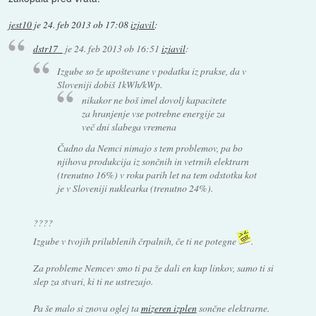
jest10
je
24. feb 2013 ob 17:08
izjavil
:
dstr17_
je
24. feb 2013 ob 16:51
izjavil
:
Izgube so že upoštevane v podatku iz prakse, da v
Sloveniji dobiš 1kWh/kWp.
nikakor ne boš imel dovolj kapacitete
za hranjenje vse potrebne energije za
več dni slabega vremena
Čudno da Nemci nimajo s tem problemov, pa bo
njihova produkcija iz sončnih in vetrnih elektrarn
(trenutno 16%) v roku parih let na tem odstotku kot
je v Sloveniji nuklearka (trenutno 24%).
????
Izgube v tvojih prilublenih črpalnih, če ti ne potegne
.
Za probleme Nemcev smo ti pa že dali en kup linkov, samo ti si
slep za stvari, ki ti ne ustrezajo.
Pa še malo si znova oglej ta
mizeren izplen
sončne elektrarne.