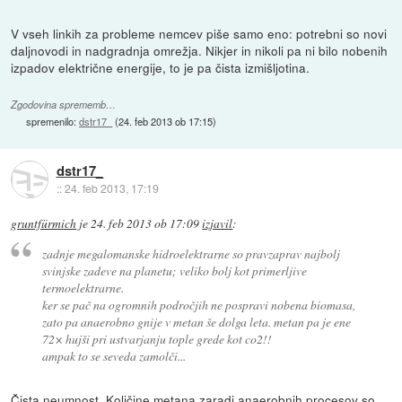
V vseh linkih za probleme nemcev piše samo eno: potrebni so novi
daljnovodi in nadgradnja omrežja. Nikjer in nikoli pa ni bilo nobenih
izpadov električne energije, to je pa čista izmišljotina.
Zgodovina sprememb…
spremenilo:
dstr17_
(
24. feb 2013 ob 17:15
)
dstr17_
::
24. feb 2013, 17:19
gruntfürmich
je
24. feb 2013 ob 17:09
izjavil
:
zadnje megalomanske hidroelektrarne so pravzaprav najbolj
svinjske zadeve na planetu; veliko bolj kot primerljive
termoelektrarne.
ker se pač na ogromnih področjih ne pospravi nobena biomasa,
zato pa anaerobno gnije v metan še dolga leta. metan pa je ene
72× hujši pri ustvarjanju tople grede kot co2!!
ampak to se seveda zamolči...
Čista neumnost. Količine metana zaradi anaerobnih procesov so