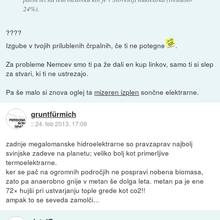
24%).
????
Izgube v tvojih prilublenih črpalnih, če ti ne potegne
.
Za probleme Nemcev smo ti pa že dali en kup linkov, samo ti si slep
za stvari, ki ti ne ustrezajo.
Pa še malo si znova oglej ta
mizeren izplen
sončne elektrarne.
gruntfürmich
::
24. feb 2013, 17:09
zadnje megalomanske hidroelektrarne so pravzaprav najbolj
svinjske zadeve na planetu; veliko bolj kot primerljive
termoelektrarne.
ker se pač na ogromnih področjih ne pospravi nobena biomasa,
zato pa anaerobno gnije v metan še dolga leta. metan pa je ene
72× hujši pri ustvarjanju tople grede kot co2!!
ampak to se seveda zamolči...