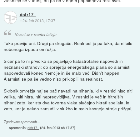
Zleknimo se v fotelj, on pa bo v enem popoldnevu rešil svet.
dstr17_
::
24. feb 2013, 17:37
Nemci se v resnici lažejo
Tako pravijo eni. Drugi pa drugače. Realnost je pa taka, da ni bilo
nobenega izpada omrežja.
Sicer pa to ni prvič ko se pojavljajo katastrofalne napovedi in
neznanski strahovi: ob sprejetju energetskega plana so alarmisti
napovedovali konec Nemčije in še malo več. Didn't happen.
Alarmisti se pa še vedno niso priklopili na realnost.
Skrbnik omrežja naj se pač navadi na nihanja, ki v resnici niso niti
velika, niti hitra, niti nepredvidljiva. V resnici je več in hitrejših
nihanj zato, ker sta dva tovorna vlaka slučajno hkrati speljala, in
zato, ker je nekdo zamudil v službo in malo kasneje stroje prižgal,..
Zgodovina sprememb…
spremenilo:
dstr17_
(
24. feb 2013 ob 17:37
)