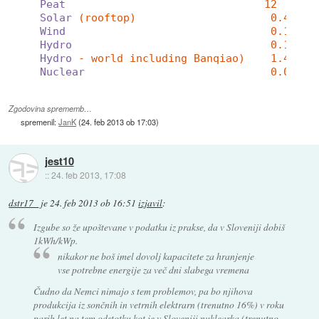
Peat
12
Solar
(rooftop)                     0.44 (l
Wind
0.15 (l
Hydro
0.10 (e
Hydro
- world including Banqiao)    1.4 (ab
Nuclear
0.04 (5
Zgodovina sprememb…
spremenil:
JanK
(
24. feb 2013 ob 17:03
)
jest10
::
24. feb 2013, 17:08
dstr17_
je
24. feb 2013 ob 16:51
izjavil
:
Izgube so že upoštevane v podatku iz prakse, da v Sloveniji dobiš
1kWh/kWp.
nikakor ne boš imel dovolj kapacitete za hranjenje
vse potrebne energije za več dni slabega vremena
Čudno da Nemci nimajo s tem problemov, pa bo njihova
produkcija iz sončnih in vetrnih elektrarn (trenutno 16%) v roku
parih let na tem odstotku kot je v Sloveniji nuklearka (trenutno