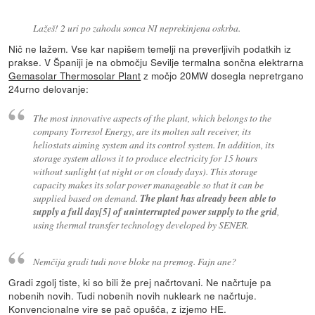
Lažeš! 2 uri po zahodu sonca NI neprekinjena oskrba.
Nič ne lažem. Vse kar napišem temelji na preverljivih podatkih iz
prakse. V Španiji je na območju Sevilje termalna sončna elektrarna
Gemasolar Thermosolar Plant
z močjo 20MW dosegla nepretrgano
24urno delovanje:
The most innovative aspects of the plant, which belongs to the
company Torresol Energy, are its molten salt receiver, its
heliostats aiming system and its control system. In addition, its
storage system allows it to produce electricity for 15 hours
without sunlight (at night or on cloudy days). This storage
capacity makes its solar power manageable so that it can be
supplied based on demand.
The plant has already been able to
supply a full day[5] of uninterrupted power supply to the grid
,
using thermal transfer technology developed by SENER.
Nemčija gradi tudi nove bloke na premog. Fajn ane?
Gradi zgolj tiste, ki so bili že prej načrtovani. Ne načrtuje pa
nobenih novih. Tudi nobenih novih nukleark ne načrtuje.
Konvencionalne vire se pač opušča, z izjemo HE.