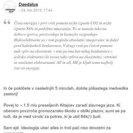
Daedalus
::
24. feb 2013, 17:44
Čista energija v prvi vrsti pomeni nizke izpuste CO2 in nizke
izpuste NOx in podobne umazanije. To se nanaša tako na
dobavo goriva, proizvodnjo in kasnejšo razgradnjo.
Hidroelektrarne so v tem pogledu absolutni zmagovalec in daleč
pred kakršnokoli konkurenco. V drugi vrsti pa čistost pomeni
tudi vpliv na ekosistem: v tem pa ima kar nekaj konkurence z
jedrsko elektrarno (ki ravno tako vpliva na ekosistem), vetrnimi
in sončnimi elektrarnami. All in all, HE je kljub temu najbolj
čist vir energije.
In če pokličete v naslednjih 5 minutah, dobite plišastega medvedka
zastonj!
Povej to ~ 1.5 mio preseljenih Kitajcev zaradi slavnega jeza. Ki
obenem povzroča gromozansko škodo v obliki plazov, sumi se pa
tudi, da je med vzroki za potres, ki je ubil 84k(!) ljudi.
Sam ajd. Ideologija uber alles in troli pač niso dovzetni za