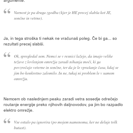
argumente.
Varnost je pa druga zgodba (kjer je HE precej slabša kot JE,
sončne in vetrne).
Ja, in tega stroška ti nekak ne vračunaš poleg. Če bi ga... so
rezultati precej slabši.
Ok, spregledal sem. Nemci se v resnici lažejo, da imajo velike
težave z lovlenjem omrežja zaradi nihanja moči, ki ga
povzročajo veterne in sončne, ter da je le vprašanje časa, kdaj se
jim bo konkretno zalomilo. In ne, tukaj ni problem le v samem
omrežju.
Nemcem ob naslednjem peaku zaradi vetra sosedje odrečejo
routanje energije preko njihovih daljnovodov, pa jim bo razpadlo
elektro omrežje.
Vse ostalo pa ignorira (po mojem namenoma, ker ne deluje tolk
butast).