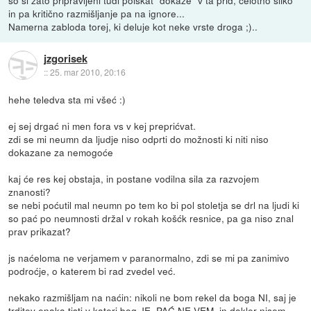
so si zato pripravljeni tudi poiskat "dokaze" v ta prid, celotno sliko
in pa kritično razmišljanje pa na ignore...
Namerna zabloda torej, ki deluje kot neke vrste droga ;)..
jzgorisek
::
25. mar 2010, 20:16
hehe teledva sta mi všeć :)
ej sej drgać ni men fora vs v kej preprićvat.
zdi se mi neumn da ljudje niso odprti do možnosti ki niti niso
dokazane za nemogoće
kaj će res kej obstaja, in postane vodilna sila za razvojem
znanosti?
se nebi poćutil mal neumn po tem ko bi pol stoletja se drl na ljudi ki
so pać po neumnosti držal v rokah košćk resnice, pa ga niso znal
prav prikazat?
js naćeloma ne verjamem v paranormalno, zdi se mi pa zanimivo
podroćje, o katerem bi rad zvedel već.
nekako razmišljam na naćin: nikoli ne bom rekel da boga NI, saj je
trditev enaka tisti v kateri bog JE. PAĆ NE VEM. in dokler nisem