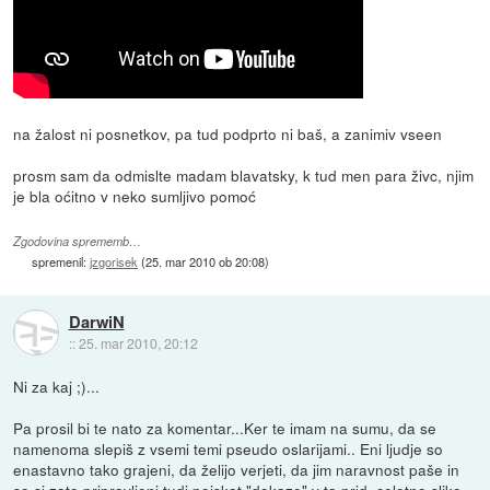
na žalost ni posnetkov, pa tud podprto ni baš, a zanimiv vseen
prosm sam da odmislte madam blavatsky, k tud men para živc, njim
je bla oćitno v neko sumljivo pomoć
Zgodovina sprememb…
spremenil:
jzgorisek
(
25. mar 2010 ob 20:08
)
DarwiN
::
25. mar 2010, 20:12
Ni za kaj ;)...
Pa prosil bi te nato za komentar...Ker te imam na sumu, da se
namenoma slepiš z vsemi temi pseudo oslarijami.. Eni ljudje so
enastavno tako grajeni, da želijo verjeti, da jim naravnost paše in