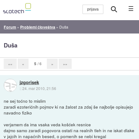
☰
Forum
»
Problemi človeštva
»
Duša
Duša
5
/ 6
««
«
»
»»
jzgorisek
::
24. mar 2010, 21:56
ne sej toćno to mislim
zaradi ezoterićnih pojmov ki na žalost za zdaj še najbolje opisujejo
navadno fiziko
verjamem da ima vsaka veda košćek resnice
dajmo samo zaradi pogovora ostati na realnih tleh in ne iskat dlake
v jajcih in napaćnih besed, o pomenih se nebi kregal