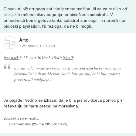
Človek ni nič drugega kot inteligentna mašina, ki se za razliko od
silicijskih računalnikov poganja na biološkem substratu. V
prihodnosti bomo gotovo lahko substrat zamenjali in naredili npr.
biološki playstation. Ni razloga, da ne bi mogli.
Arto
::
25. mar 2010, 19:29
jzgorisek
je
25. mar 2010 ob 18:49
izjavil
:
a jasnovidci imajo neverjetno višji procent uspeha pri reševanju
kriminalistićnih problemov, kot bi bilo možno, će bi bila zadeva
prevara ali nakljućje...
Ja pajade. Vedno se izkaže, da je bila jasnovidčeva pomoč pri
reševanju primera precej neimpresivna.
Zgodovina sprememb…
spremenil:
Arto
(
25. mar 2010 ob 19:29
)