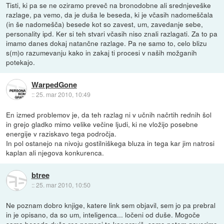
Tisti, ki pa se ne oziramo preveč na bronodobne ali srednjeveške
razlage, pa vemo, da je duša le beseda, ki je včasih nadomeščala
(in še nadomešča) besede kot so zavest, um, zavedanje sebe,
personality ipd. Ker si teh stvari včasih niso znali razlagati. Za to pa
imamo danes dokaj natančne razlage. Pa ne samo to, celo blizu
s(m)o razumevanju kako in zakaj ti procesi v naših možganih
potekajo.
WarpedGone
::
25. mar 2010, 10:49
En izmed problemov je, da teh razlag ni v učnih načrtih rednih šol
in grejo gladko mimo velike večine ljudi, ki ne vložijo posebne
energije v raziskavo tega področja.
In pol ostanejo na nivoju gostilniškega bluza in tega kar jim natrosi
kaplan ali njegova konkurenca.
btree
::
25. mar 2010, 10:50
Ne poznam dobro knjige, katere link sem objavil, sem jo pa prebral
in je opisano, da so um, inteligenca... ločeni od duše. Mogoče
sama beseda duša res pomeni to kar praviš, samo potem govorimo