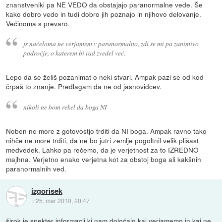
znanstveniki pa NE VEDO da obstajajo paranormalne vede. Še
kako dobro vedo in tudi dobro jih poznajo in njihovo delovanje.
Večinoma s prevaro.
js naćeloma ne verjamem v paranormalno, zdi se mi pa zanimivo
podroćje, o katerem bi rad zvedel već.
Lepo da se želiš pozanimat o neki stvari. Ampak pazi se od kod
črpaš to znanje. Predlagam da ne od jasnovidcev.
nikoli ne bom rekel da boga NI
Noben ne more z gotovostjo trditi da NI boga. Ampak ravno tako
nihče ne more trditi, da ne bo jutri zemlje pogoltnil velik plišast
medvedek. Lahko pa rečemo, da je verjetnost za to IZREDNO
majhna. Verjetno enako verjetna kot za obstoj boga ali kakšnih
paranormalnih ved.
jzgorisek
::
25. mar 2010, 20:47
širok je spekter informacij ki nam doloćajo kaj verjamemo in kaj ne.