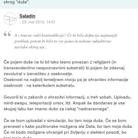
okrog "duše".
Saladin
::
25. mar 2010, 14:51
A v tem ne vidiš kontradikcije? Če bi bila defincija najmanjši
problem, potem bi bilo to vse jasno in nobene subjektivne
navlake okrog nje.
Če pojem duše ne bi bil tako tesno povezan z religijami (in
transcendenčno nespoznavnimi substrati) bi pojem že zdavnaj
zevoluiral v izenačitev z osebnostjo.
Osebnost na najbolj temeljnem nivoju pa je ohranitev informacije
osebnosti - na katerikolem substratu.
Govorili bi o zakonih o ohranitvi informacij, o treh sobah, Uploadu,
mind-swapu, teleportaciji umov, itd. Ampak še dandanes je vse
skupaj tabu ker imamo dušo za nekaj "nadnaravnega".
Če se bom uploadal v simulacijo, bo tam moja duša. Če se bom
prenesel v kake pozitronske možgana ala Data, bo tam moja duša.
Če mi bodo možgane ohranjali pri življenju v stekleni posodi, bo
tam moja duša...