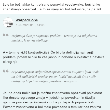
šele ko boš lahko kontrolirano ponavljal vseejavnike, boš lahko
znanstveno opazoval... a to se meni zdi bolj kot ovira, ne pa zid
WarpedGone
::
25. mar 2010, 14:36
Definicija duše je najmanjši problem - težava je vsa subjektivna
navlaka, ki se vrti okoli nje.
A v tem ne vidiš kontradikcije? Če bi bila defincija najmanjši
problem, potem bi bilo to vse jasno in nobene subjektivne navlake
okrog nje.
će je duša pojem, miljardkrat opisan s strani miljonov ljudi, vsak
pa drži mali košćek resnice, potem "duša" na tak ali drug naćin
obstaja in bi jo bilo možno znanstveno opazovati.
Ja, na enak način kot je možno znanstveno opazovati pojavnost
lika deseteroglavega zmaja v ljudskih pripovedkah in študija
njegove povprečne življenske dobe po tej istih pripovedkah.
Povsem znanstveno a bol malo povezano s tem kar nas zanima