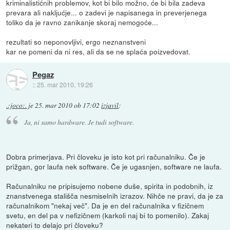
kriminalistićnih problemov, kot bi bilo možno, će bi bila zadeva
prevara ali nakljućje... o zadevi je napisanega in preverjenega
toliko da je ravno zanikanje skoraj nemogoće...
rezultati so neponovljivi, ergo neznanstveni
kar ne pomeni da ni res, ali da se ne splaća poizvedovat.
Pegaz
::
25. mar 2010, 19:26
.:joco:.
je
25. mar 2010 ob 17:02
izjavil
:
Ja, ni samo hardware. Je tudi software.
Dobra primerjava. Pri človeku je isto kot pri računalniku. Če je
prižgan, gor laufa nek software. Če je ugasnjen, software ne laufa.
Računalniku ne pripisujemo nobene duše, spirita in podobnih, iz
znanstvenega stališča nesmiselnih izrazov. Nihče ne pravi, da je za
računalnikom "nekaj več". Da je en del računalnika v fizičnem
svetu, en del pa v nefizičnem (karkoli naj bi to pomenilo). Zakaj
nekateri to delajo pri človeku?