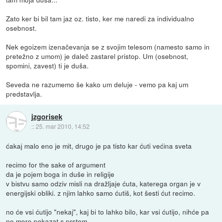
Zato ker bi bil tam jaz oz. tisto, ker me naredi za individualno
osebnost.
Nek egoizem izenačevanja se z svojim telesom (namesto samo in
pretežno z umom) je daleč zastarel pristop. Um (osebnost,
spomini, zavest) ti je duša.
Seveda ne razumemo še kako um deluje - vemo pa kaj um
predstavlja.
jzgorisek
::
25. mar 2010, 14:52
ćakaj malo eno je mit, drugo je pa tisto kar ćuti većina sveta
recimo for the sake of argument
da je pojem boga in duše in religije
v bistvu samo odziv misli na dražljaje ćuta, katerega organ je v
energijski obliki. z njim lahko samo ćutiš, kot šesti ćut recimo.
no će vsi ćutijo "nekaj", kaj bi to lahko bilo, kar vsi ćutijo, nihće pa
ne more pokazat s prstom.