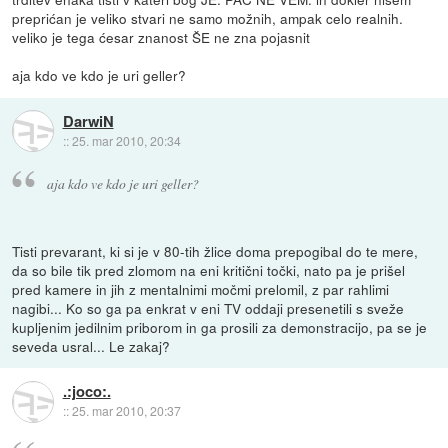
preprićan je veliko stvari ne samo možnih, ampak celo realnih.
veliko je tega ćesar znanost ŠE ne zna pojasnit
aja kdo ve kdo je uri geller?
DarwiN
::
25. mar 2010, 20:34
aja kdo ve kdo je uri geller?
Tisti prevarant, ki si je v 80-tih žlice doma prepogibal do te mere,
da so bile tik pred zlomom na eni kritični točki, nato pa je prišel
pred kamere in jih z mentalnimi močmi prelomil, z par rahlimi
nagibi... Ko so ga pa enkrat v eni TV oddaji presenetili s sveže
kupljenim jedilnim priborom in ga prosili za demonstracijo, pa se je
seveda usral... Le zakaj?
.:joco:.
::
25. mar 2010, 20:37