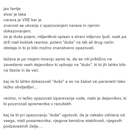
jao fantje
stvar je taka
narava je VSE kar je
znanost se ukvarja z opazovanjem narave in njenim
dokazovanjem.
će je duša pojem, miljardkrat opisan s strani miljonov ljudi, vsak pa
drži mali košćek resnice, potem "duša" na tak ali drug naćin
obstaja in bi jo bilo možno znanstveno opazovati.
težava je po mojem mnenju samo ta, da se niti približno ne
zavedamo vseh dejavnikov ki vplivajo na "dušo", ki bi jih lahko bilo
na tisoće in še već.
kaj će bi lahko dokazovali "dušo" a so na žalost vsi parametri tako
težko obvljadljivi....
recimo, ni težko opazovati izparevanja vode, malo je dejavnikov, ki
bi povzroćali spremembe v rezultatih.
kaj će bi pri opazovanju "duše" ugotovili, da je nekako odvisna od
vsega, misli posameznika, njegove kemićne stabilnosti, njegovih
podzavestnih želja....