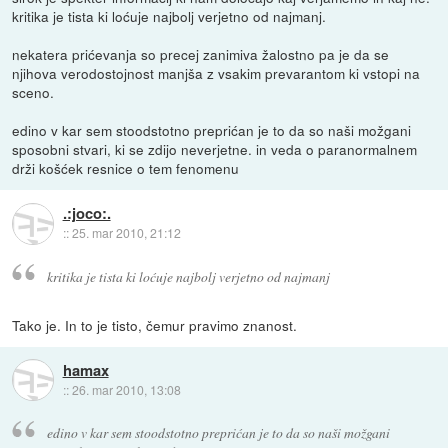
kritika je tista ki loćuje najbolj verjetno od najmanj.
nekatera prićevanja so precej zanimiva žalostno pa je da se
njihova verodostojnost manjša z vsakim prevarantom ki vstopi na
sceno.
edino v kar sem stoodstotno preprićan je to da so naši možgani
sposobni stvari, ki se zdijo neverjetne. in veda o paranormalnem
drži košćek resnice o tem fenomenu
.:joco:.
::
25. mar 2010, 21:12
kritika je tista ki loćuje najbolj verjetno od najmanj
Tako je. In to je tisto, čemur pravimo znanost.
hamax
::
26. mar 2010, 13:08
edino v kar sem stoodstotno preprićan je to da so naši možgani