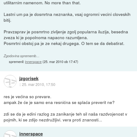
utilitarnim namenom. No more than that.
Lastni um pa je dosmrtna neznanka, vsaj ogromni vecini cloveskih
bitij.
Pravzaprav je posmrtno zivljenje zgolj popularna iluzija, besedna
zveza ki je popolnoma napacno razumljena.
Posmrtni obstoj pa je ze nekaj drugega. O tem se da debatirat.
Zgodovina sprememb…
spremenil:
innerspace
(
25. mar 2010 ob 17:47
)
jzgorisek
::
25. mar 2010, 17:50
res je većina so prevare.
ampak že će je samo ena resnićna se splaća preverit ne?
zdi se da je edini razlog za zanikanje teh sil naša razdvojenost v
pojmih, ki se zdijo nezdružljivi. vera proti znanosti...
innerspace