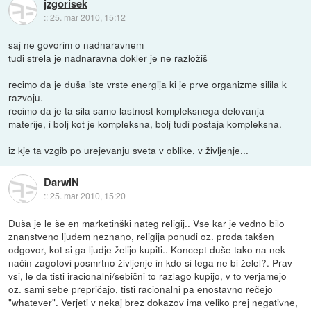
jzgorisek
::
25. mar 2010, 15:12
saj ne govorim o nadnaravnem
tudi strela je nadnaravna dokler je ne razložiš
recimo da je duša iste vrste energija ki je prve organizme silila k
razvoju.
recimo da je ta sila samo lastnost kompleksnega delovanja
materije, i bolj kot je kompleksna, bolj tudi postaja kompleksna.
iz kje ta vzgib po urejevanju sveta v oblike, v življenje...
DarwiN
::
25. mar 2010, 15:20
Duša je le še en marketinški nateg religij.. Vse kar je vedno bilo
znanstveno ljudem neznano, religija ponudi oz. proda takšen
odgovor, kot si ga ljudje želijo kupiti.. Koncept duše tako na nek
način zagotovi posmrtno življenje in kdo si tega ne bi želel?. Prav
vsi, le da tisti iracionalni/sebični to razlago kupijo, v to verjamejo
oz. sami sebe prepričajo, tisti racionalni pa enostavno rečejo
"whatever". Verjeti v nekaj brez dokazov ima veliko prej negativne,