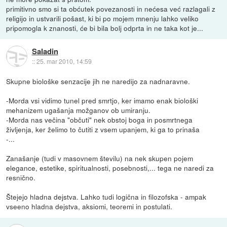
primitivno smo si ta obćutek povezanosti in nećesa već razlagali z
religijo in ustvarili pošast, ki bi po mojem mnenju lahko veliko
pripomogla k znanosti, će bi bila bolj odprta in ne taka kot je...
Saladin
::
25. mar 2010, 14:59
Skupne biološke senzacije jih ne naredijo za nadnaravne.
-Morda vsi vidimo tunel pred smrtjo, ker imamo enak biološki
mehanizem ugašanja možganov ob umiranju.
-Morda nas večina "občuti" nek obstoj boga in posmrtnega
življenja, ker želimo to čutiti z vsem upanjem, ki ga to prinaša
-...
Zanašanje (tudi v masovnem številu) na nek skupen pojem
elegance, estetike, spiritualnosti, posebnosti,... tega ne naredi za
resnično.
Štejejo hladna dejstva. Lahko tudi logična in filozofska - ampak
vseeno hladna dejstva, aksiomi, teoremi in postulati.