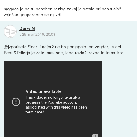
mogoće je pa tu poseben razlog zakaj je ostalo pri poskusih?
vojaško neuporabno se mi zdi...
DarwiN
::
25. mar 2010, 20:03
@jzgorisek: Sicer ti najbrž ne bo pomagalo, pa vendar, ta del
Penn&Tellerja je zate must see, lepo razloži ravno to tematiko: