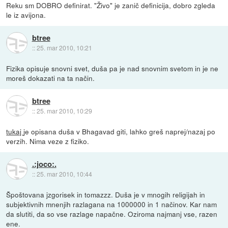
Reku sm DOBRO definirat. "Živo" je zanič definicija, dobro zgleda
le iz avijona.
btree
::
25. mar 2010, 10:21
Fizika opisuje snovni svet, duša pa je nad snovnim svetom in je ne
moreš dokazati na ta način.
btree
::
25. mar 2010, 10:29
tukaj
je opisana duša v Bhagavad giti, lahko greš naprej/nazaj po
verzih. Nima veze z fiziko.
.:joco:.
::
25. mar 2010, 10:44
Špoštovana jzgorisek in tomazzz. Duša je v mnogih religijah in
subjektivnih mnenjih razlagana na 1000000 in 1 načinov. Kar nam
da slutiti, da so vse razlage napačne. Oziroma najmanj vse, razen
ene.