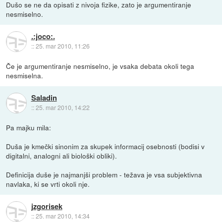
Dušo se ne da opisati z nivoja fizike, zato je argumentiranje
nesmiselno.
.:joco:.
::
25. mar 2010, 11:26
Če je argumentiranje nesmiselno, je vsaka debata okoli tega
nesmiselna.
Saladin
::
25. mar 2010, 14:22
Pa majku mila:
Duša je kmečki sinonim za skupek informacij osebnosti (bodisi v
digitalni, analogni ali biološki obliki).
Definicija duše je najmanjši problem - težava je vsa subjektivna
navlaka, ki se vrti okoli nje.
jzgorisek
::
25. mar 2010, 14:34