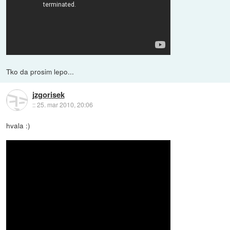
Tko da prosim lepo...
jzgorisek
::
25. mar 2010, 20:06
hvala :)