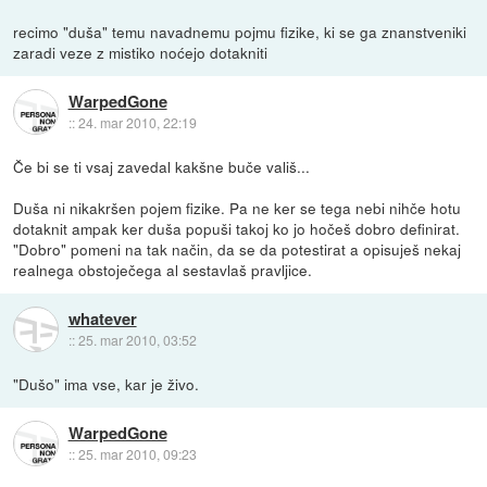
recimo "duša" temu navadnemu pojmu fizike, ki se ga znanstveniki
zaradi veze z mistiko noćejo dotakniti
WarpedGone
::
24. mar 2010, 22:19
Če bi se ti vsaj zavedal kakšne buče vališ...
Duša ni nikakršen pojem fizike. Pa ne ker se tega nebi nihče hotu
dotaknit ampak ker duša popuši takoj ko jo hočeš dobro definirat.
"Dobro" pomeni na tak način, da se da potestirat a opisuješ nekaj
realnega obstoječega al sestavlaš pravljice.
whatever
::
25. mar 2010, 03:52
"Dušo" ima vse, kar je živo.
WarpedGone
::
25. mar 2010, 09:23