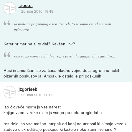
.:joco:.
::
25. mar 2010, 19:48
ja malo se pozanimaj o teh stvareh, to je samo en od mnogih
primerov.
Kater primer pa si to dal? Kakšen link?
rusi so za namene hladne vojne prišli do zanimivih rezultatov...
Rusi in američani so za časa hladne vojne delal ogromno nekih
bizarnih poskusov ja. Ampak je ostalo le pri poskusih.
jzgorisek
::
25. mar 2010, 20:02
jao ćloveće morm js vse narest
knjigo vzem v roke nism js vsega po netu pregledal :)
res delal so vse možno, ampak od kdaj neumnosti ki nimajo veze z
zadevo diskreditirajo poskuse ki kažejo neko zanimivo smer?