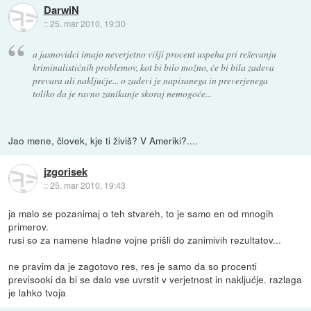
DarwiN
::
25. mar 2010, 19:30
a jasnovidci imajo neverjetno višji procent uspeha pri reševanju
kriminalistićnih problemov, kot bi bilo možno, će bi bila zadeva
prevara ali nakljućje... o zadevi je napisanega in preverjenega
toliko da je ravno zanikanje skoraj nemogoće...
Jao mene, človek, kje ti živiš? V Ameriki?....
jzgorisek
::
25. mar 2010, 19:43
ja malo se pozanimaj o teh stvareh, to je samo en od mnogih
primerov.
rusi so za namene hladne vojne prišli do zanimivih rezultatov...
ne pravim da je zagotovo res, res je samo da so procenti
previsooki da bi se dalo vse uvrstit v verjetnost in nakljućje. razlaga
je lahko tvoja