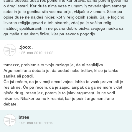
o drugi stvari. Ker duša nima veze z umom in zavedanjem samega
sebe in je le gonilna sila vse materije, vključno z umom. Sicer pa
opise duše ne najdeš nikjer, kot v religioznih spisih. Saj je logično,
izvorno religija govori o teh stvareh, zdaj pa je večina relig.
institucij spolitiziranih in ne pozna dobro bistva svojega nauka oz.
ga meša z naukom fizike, kjer pa seveda pogorijo.
.:joco:.
::
25. mar 2010, 11:02
tomazzz, problem s to tvojo razlago je, da ni zanikljiva.
Argumentirana debata je, da podaš neko trditev, ki se jo lahko
zanika ali potrdi.
Če jst rečem, da je v moji omari zajec, lahko to vsak preveri ali je
res ali ne. Če pa rečem, da je zajec, ampak da ga ne more videt
nihče drug, razen jaz, potem je to jalav argument. In ne vodi
nikamor. Nikakor pa ne k resnici, kar je point argumentirane
debate.
btree
::
25. mar 2010, 11:12