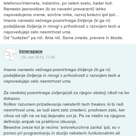
telefonov/interneta, instantno, po celem svetu, kadar koli.
Namesto jasnovidcev (ki so navadni prevaranti) lahko
napovedujemo vreme, sončne mrke, razvoj bolezni ipd ipd...
Imamo namesto večnega-posmrtnega-življenja (ki ga ni)
podaljšanje življenja in mnogi v prihodnosti z razvojem tech-a
napovedujejo celo nesmrtnost uma.
Od "čudežev" pa nič. Ama nič. Sama zmeda, prevare in škoda.
innerspace
::
25. mar 2010, 17:45
Imamo namesto večnega-posmrtnega-življenja (ki ga ni)
podaljšanje življenja in mnogi v prihodnosti z razvojem tech-a
napovedujejo celo nesmrtnost uma.
Za neobstoj posmrtnega zivljenja(ali za njegov obstoj) nikoli ne bo
dokazov.
Kolikor razumem prizadevanja nekaterih tech freakov, ki bi radi
nesmrtnost uma, so tudi sami zelo zmedeni, predvsem zato, ker
nihce od njih ne ve kaj dejansko um je. Pa ne mislim na njegovo
definicijo ampak na prakticno izkusnjo.
Besedne zveze kot je recimo 'avtorekurzivna zanka' ipd, so v
pomoc pri programiranju in sluzijo nekaterin funkcionalnim ali