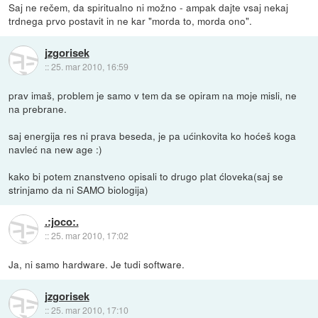
Saj ne rečem, da spiritualno ni možno - ampak dajte vsaj nekaj
trdnega prvo postavit in ne kar "morda to, morda ono".
jzgorisek
::
25. mar 2010, 16:59
prav imaš, problem je samo v tem da se opiram na moje misli, ne
na prebrane.
saj energija res ni prava beseda, je pa ućinkovita ko hoćeš koga
navleć na new age :)
kako bi potem znanstveno opisali to drugo plat ćloveka(saj se
strinjamo da ni SAMO biologija)
.:joco:.
::
25. mar 2010, 17:02
Ja, ni samo hardware. Je tudi software.
jzgorisek
::
25. mar 2010, 17:10