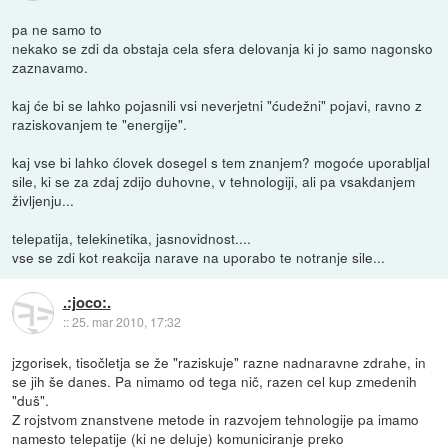
pa ne samo to
nekako se zdi da obstaja cela sfera delovanja ki jo samo nagonsko
zaznavamo.
kaj će bi se lahko pojasnili vsi neverjetni "ćudežni" pojavi, ravno z
raziskovanjem te "energije".
kaj vse bi lahko ćlovek dosegel s tem znanjem? mogoće uporabljal
sile, ki se za zdaj zdijo duhovne, v tehnologiji, ali pa vsakdanjem
življenju...
telepatija, telekinetika, jasnovidnost....
vse se zdi kot reakcija narave na uporabo te notranje sile...
.:joco:.
::
25. mar 2010, 17:32
jzgorisek, tisočletja se že "raziskuje" razne nadnaravne zdrahe, in
se jih še danes. Pa nimamo od tega nič, razen cel kup zmedenih
"duš".
Z rojstvom znanstvene metode in razvojem tehnologije pa imamo
namesto telepatije (ki ne deluje) komuniciranje preko