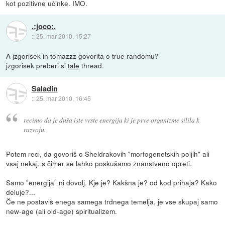
kot pozitivne učinke. IMO.
.:joco:.
::
25. mar 2010, 15:27
A jzgorisek in tomazzz govorita o true randomu?
jzgorisek preberi si
tale
thread.
Saladin
::
25. mar 2010, 16:45
recimo da je duša iste vrste energija ki je prve organizme silila k
razvoju.
Potem reci, da govoriš o Sheldrakovih "morfogenetskih poljih" ali
vsaj nekaj, s čimer se lahko poskušamo znanstveno opreti.
Samo "energija" ni dovolj. Kje je? Kakšna je? od kod prihaja? Kako
deluje?...
Če ne postaviš enega samega trdnega temelja, je vse skupaj samo
new-age (ali old-age) spiritualizem.