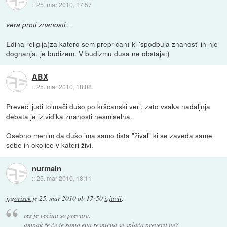
::
25. mar 2010, 17:57
vera proti znanosti...
Edina religija(za katero sem preprican) ki 'spodbuja znanost' in nje
dognanja, je budizem. V budizmu dusa ne obstaja:)
ABX
::
25. mar 2010, 18:08
Preveč ljudi tolmači dušo po krščanski veri, zato vsaka nadaljnja
debata je iz vidika znanosti nesmiselna.
Osebno menim da dušo ima samo tista "žival" ki se zaveda same
sebe in okolice v kateri živi.
nurmaln
::
25. mar 2010, 18:11
jzgorisek
je
25. mar 2010 ob 17:50
izjavil
:
res je većina so prevare.
ampak že će je samo ena resnićna se splaća preverit ne?