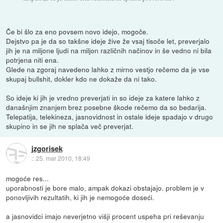
Če bi šlo za eno povsem novo idejo, mogoče.
Dejstvo pa je da so takšne ideje žive že vsaj tisoče let, preverjalo
jih je na miljone ljudi na miljon različnih načinov in še vedno ni bila
potrjena niti ena.
Glede na zgoraj navedeno lahko z mirno vestjo rečemo da je vse
skupaj bullshit, dokler kdo ne dokaže da ni tako.
So ideje ki jih je vredno preverjati in so ideje za katere lahko z
današnjim znanjem brez posebne škode rečemo da so bedarija.
Telepatija, telekineza, jasnovidnost in ostale ideje spadajo v drugo
skupino in se jih ne splača več preverjat.
jzgorisek
::
25. mar 2010, 18:49
mogoće res...
uporabnosti je bore malo, ampak dokazi obstajajo. problem je v
ponovljivih rezultatih, ki jih je nemogoće doseći.
a jasnovidci imajo neverjetno višji procent uspeha pri reševanju