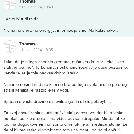
Thomas
::
11. jun 2004, 13:40
Lahko bi tudi rekli:
Nismo ne snov, ne energija, informacija smo. Ne kakršnakoli.
Thomas
::
11. jun 2004, 18:35
Tako, da je s tega aspekta gledano, duša vendarle iz neke "zelo
žlahtne tvarine". Je končna, neskončno resolucijo duše pozabimo,
vendarle se je tole nadvse dobro izteklo.
Nimamo nesmrtne duše ki bi ne bila od tega sveta, nismo po drugi
strani kemikalije raztopljene v vodi.
Spadamo v isto družino s števili, algoritmi, biti, petabyti ...
Za svoj obstoj rabimo kakšen fizikalni proces, vendar bi ta lahko
potekal tudi kje drugje in na videz povsem drugače. Morda lahko
tudi na dogodkovnem horizontu črne luknje ali središču atoma. Le
da bi bil računsko ekvivalenten temu na mesu, pa ne bi občutili