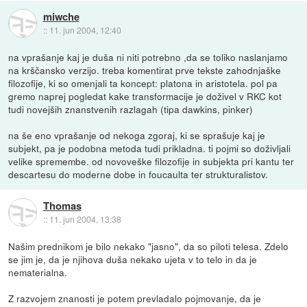
miwche
::
11. jun 2004, 12:40
na vprašanje kaj je duša ni niti potrebno ,da se toliko naslanjamo
na krščansko verzijo. treba komentirat prve tekste zahodnjaške
filozofije, ki so omenjali ta koncept: platona in aristotela. pol pa
gremo naprej pogledat kake transformacije je doživel v RKC kot
tudi novejših znanstvenih razlagah (tipa dawkins, pinker)
na še eno vprašanje od nekoga zgoraj, ki se sprašuje kaj je
subjekt, pa je podobna metoda tudi prikladna. ti pojmi so doživljali
velike spremembe. od novoveške filozofije in subjekta pri kantu ter
descartesu do moderne dobe in foucaulta ter strukturalistov.
Thomas
::
11. jun 2004, 13:38
Našim prednikom je bilo nekako "jasno", da so piloti telesa. Zdelo
se jim je, da je njihova duša nekako ujeta v to telo in da je
nematerialna.
Z razvojem znanosti je potem prevladalo pojmovanje, da je