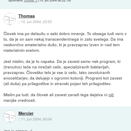
spremenil:
Double_J
(
10. jun 2004 ob 22:19
)
Thomas
::
10. jun 2004, 23:53
Človek ima po defaultu o sebi dobro mnenje. To obsega tudi vero v
to, da je on sam nekaj transcendentnega in zato svetega. Da ima
neskončno amaterialno dušo, ki je pravzaprav izven in nad tem
materialnim svetom.
Jest mislim, da je to napaka. Da je zavest samo nek program, ki
(trenutno) teče na mrežah celic, specializiranih bakterijah,
pravzaprav. Človeško telo je vse iz celic, tako zevoluiranih
enoceličarjev, da delujejo v ogromni koloniji. Programi kot zavest
(ali duša) pa prilagoditve in stranski pojavi teh prilagoditev.
Mislim pa tudi, da človek ali zavest zaradi tega dejstva ni
nič
manjše vrednosti.
Mercier
::
11. jun 2004, 00:04
Jaz je nimam. :)