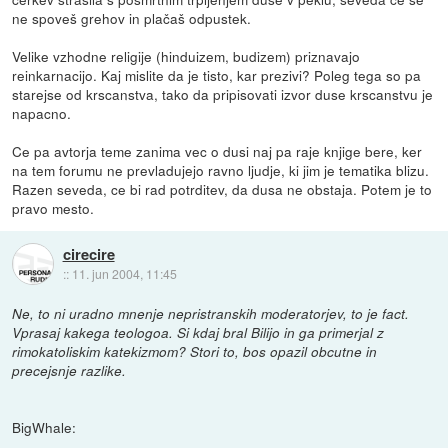
ne spoveš grehov in plačaš odpustek.
Velike vzhodne religije (hinduizem, budizem) priznavajo
reinkarnacijo. Kaj mislite da je tisto, kar prezivi? Poleg tega so pa
starejse od krscanstva, tako da pripisovati izvor duse krscanstvu je
napacno.
Ce pa avtorja teme zanima vec o dusi naj pa raje knjige bere, ker
na tem forumu ne prevladujejo ravno ljudje, ki jim je tematika blizu.
Razen seveda, ce bi rad potrditev, da dusa ne obstaja. Potem je to
pravo mesto.
cirecire
::
11. jun 2004, 11:45
Ne, to ni uradno mnenje nepristranskih moderatorjev, to je fact.
Vprasaj kakega teologoa. Si kdaj bral Bilijo in ga primerjal z
rimokatoliskim katekizmom? Stori to, bos opazil obcutne in
precejsnje razlike.
BigWhale: