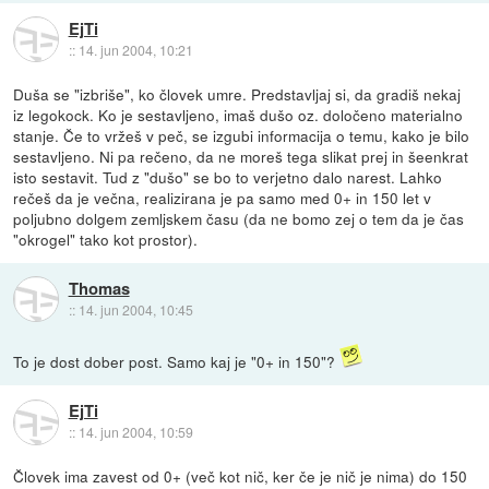
EjTi
::
14. jun 2004, 10:21
Duša se "izbriše", ko človek umre. Predstavljaj si, da gradiš nekaj
iz legokock. Ko je sestavljeno, imaš dušo oz. določeno materialno
stanje. Če to vržeš v peč, se izgubi informacija o temu, kako je bilo
sestavljeno. Ni pa rečeno, da ne moreš tega slikat prej in šeenkrat
isto sestavit. Tud z "dušo" se bo to verjetno dalo narest. Lahko
rečeš da je večna, realizirana je pa samo med 0+ in 150 let v
poljubno dolgem zemljskem času (da ne bomo zej o tem da je čas
"okrogel" tako kot prostor).
Thomas
::
14. jun 2004, 10:45
To je dost dober post. Samo kaj je "0+ in 150"?
EjTi
::
14. jun 2004, 10:59
Človek ima zavest od 0+ (več kot nič, ker če je nič je nima) do 150