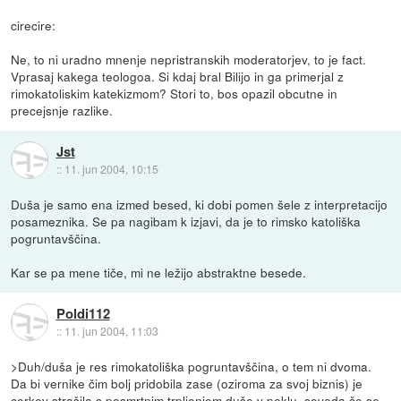
cirecire:
Ne, to ni uradno mnenje nepristranskih moderatorjev, to je fact.
Vprasaj kakega teologoa. Si kdaj bral Bilijo in ga primerjal z
rimokatoliskim katekizmom? Stori to, bos opazil obcutne in
precejsnje razlike.
Jst
::
11. jun 2004, 10:15
Duša je samo ena izmed besed, ki dobi pomen šele z interpretacijo
posameznika. Se pa nagibam k izjavi, da je to rimsko katoliška
pogruntavščina.
Kar se pa mene tiče, mi ne ležijo abstraktne besede.
Poldi112
::
11. jun 2004, 11:03
>Duh/duša je res rimokatoliška pogruntavščina, o tem ni dvoma.
Da bi vernike čim bolj pridobila zase (oziroma za svoj biznis) je
cerkev strašila s posmrtnim trpljenjem duše v peklu, seveda če se