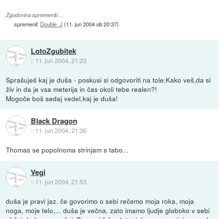
Zgodovina sprememb…
spremenil:
Double_J
(
11. jun 2004 ob 20:37
)
LotoZgubitek
::
11. jun 2004, 21:23
Sprašuješ kaj je duša - poskusi si odgovoriti na tole:Kako veš,da si
živ in da je vsa meterija in čas okoli tebe realen?!
Mogoče boš sedaj vedel,kaj je duša!
Black Dragon
::
11. jun 2004, 21:36
Thomas se popolnoma strinjam s tabo...
Vegi
::
11. jun 2004, 21:53
duša je pravi jaz. če govorimo o sebi rečemo moja roka, moja
noga, moje telo,... duša je večna, zato imamo ljudje globoko v sebi