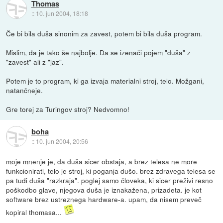
Thomas
::
10. jun 2004, 18:18
Če bi bila duša sinonim za zavest, potem bi bila duša program.
Mislim, da je tako še najbolje. Da se izenači pojem "duša" z
"zavest" ali z "jaz".
Potem je to program, ki ga izvaja materialni stroj, telo. Možgani,
natančneje.
Gre torej za Turingov stroj? Nedvomno!
boha
::
10. jun 2004, 20:56
moje mnenje je, da duša sicer obstaja, a brez telesa ne more
funkcionirati, telo je stroj, ki poganja dušo. brez zdravega telesa se
pa tudi duša "razkraja". poglej samo človeka, ki sicer preživi resno
poškodbo glave, njegova duša je iznakažena, prizadeta. je kot
software brez ustreznega hardware-a. upam, da nisem preveč
kopiral thomasa...