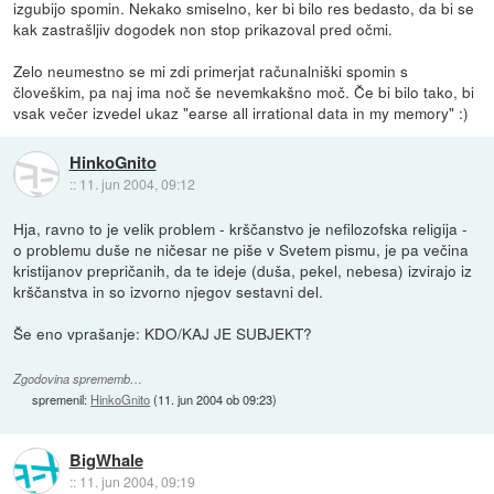
izgubijo spomin. Nekako smiselno, ker bi bilo res bedasto, da bi se
kak zastrašljiv dogodek non stop prikazoval pred očmi.
Zelo neumestno se mi zdi primerjat računalniški spomin s
človeškim, pa naj ima noč še nevemkakšno moč. Če bi bilo tako, bi
vsak večer izvedel ukaz "earse all irrational data in my memory" :)
HinkoGnito
::
11. jun 2004, 09:12
Hja, ravno to je velik problem - krščanstvo je nefilozofska religija -
o problemu duše ne ničesar ne piše v Svetem pismu, je pa večina
kristijanov prepričanih, da te ideje (duša, pekel, nebesa) izvirajo iz
krščanstva in so izvorno njegov sestavni del.
Še eno vprašanje: KDO/KAJ JE SUBJEKT?
Zgodovina sprememb…
spremenil:
HinkoGnito
(
11. jun 2004 ob 09:23
)
BigWhale
::
11. jun 2004, 09:19