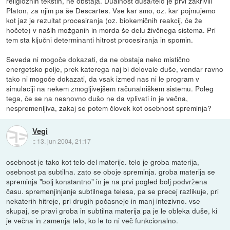
religioznih tekstih, ne obstaja. Dualnost duša/telo je prvi zakrivili
Platon, za njim pa še Descartes. Vse kar smo, oz. kar pojmujemo
kot jaz je rezultat procesiranja (oz. biokemičnih reakcij, če že
hočete) v naših možganih in morda še delu živčnega sistema. Pri
tem sta ključni determinanti hitrost procesiranja in spomin.
Seveda ni mogoče dokazati, da ne obstaja neko mistično
energetsko polje, prek katerega naj bi delovale duše, vendar ravno
tako ni mogoče dokazati, da vsak izmed nas ni le program v
simulaciji na nekem zmogljivejšem računalniškem sistemu. Poleg
tega, če se na nesnovno dušo ne da vplivati in je večna,
nespremenljiva, zakaj se potem človek kot osebnost spreminja?
Vegi
::
13. jun 2004, 21:17
osebnost je tako kot telo del materije. telo je groba materija,
osebnost pa subtilna. zato se oboje spreminja. groba materija se
spreminja "bolj konstantno" in je na prvi pogled bolj podvržena
času. spremenjinjanje subtilnega telesa, pa se precej razlikuje, pri
nekaterih hitreje, pri drugih počasneje in manj intezivno. vse
skupaj, se pravi groba in subtilna materija pa je le obleka duše, ki
je večna in zamenja telo, ko le to ni več funkcionalno.