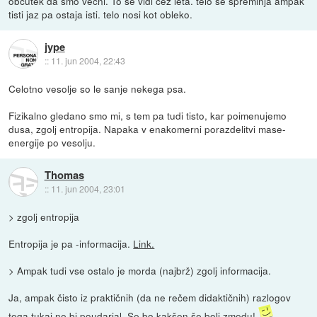
občutek da smo večni. To se vidi čez leta. telo se spreminja ampak
tisti jaz pa ostaja isti. telo nosi kot obleko.
jype
::
11. jun 2004, 22:43
Celotno vesolje so le sanje nekega psa.
Fizikalno gledano smo mi, s tem pa tudi tisto, kar poimenujemo
dusa, zgolj entropija. Napaka v enakomerni porazdelitvi mase-
energije po vesolju.
Thomas
::
11. jun 2004, 23:01
> zgolj entropija
Entropija je pa -informacija.
Link.
> Ampak tudi vse ostalo je morda (najbrž) zgolj informacija.
Ja, ampak čisto iz praktičnih (da ne rečem didaktičnih) razlogov
tega tukaj ne bi poudarjal. Se bo kakšen še bolj zmedu!