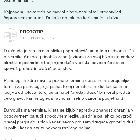
Kajpavem...nekaterih pojmov si nisem znal nikoli predstvljati,
čeprav sem se trudil. Duša je en tak, pa karizma je tu blizu.
PROTOTIP
::
11. jun 2004, 01:12
Duh/duša je res rimokatoliška pogruntavščina, o tem ni dvoma. Da
bi vernike čim bolj pridobila zase (oziroma za svoj biznis) je cerkev
strašila s posmrtnim trpljenjem duše v peklu, seveda če se ne
spoveš grehov in plačaš odpustek.
Psihologi in zdravniki ne poznajo termina duša. Edini sprejemljiv
termin za psihologijo je psiha, torej nematerialni del telesa in ni
ločljiva od telesa, torej če bi hotel "prodati dušo" bi moral prodati
celo glavo, kar ne zgleda ravno smiselno oziroma podjetno :).
Duh/duša sta termina, ki sta se kljub napredku znanosti ohranila v
pogovornem pa tudi strokovnem jeziku, slednje pa lahko povzroči
precej preglavic, sploh kadar nekdo povsem drugače govori o duši
in psihi, kot da sta to povsem različna pojma.