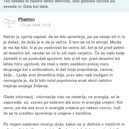
Tko nekako bi zasilno lahko definirali, zelo globoke ločnice pa
seveda ni. Data kot data.
Phaeton
::
13. jun 2004, 12:15
Nekdo je zgoraj napisal, da se telo spreminja, jaz pa ostaja isti in to
je dokaz, da duša je in da je večna. S tem se ne bi strinjal. Morda
je res kje kdo, ki je po osebnosti še vedno isti, kot je bil pred petimi
ali desetimi leti, vendar se mi to zdi malo verjetno. Če se malo bolje
zamisliš in se poskušaš spomniti, kdo si bil npr. pred desetimi leti
lahko hitro ugotoviš, da imaš s tistim osebkom precej manj
skupnega kot s sočlovekom, ki deli tvoja prepričanja, nazore,
želje... Ljudje smo dinamična bitja, prav tako naši možgani in
nemogoče je, da bi kdo ostal popolnoma enak skozi celotno
trajanje svojega življenja.
Glede informacij...informacije niso ne materija, ne energija, so le
zaporedje, oz, vzorec po katerem sta snov in energija urejeni. Kot
vemo, pa sta vsa snov in energija urejena po nekem vzorcu, tudi
če se ta ureditev spreminja iz urejene v kaotično.
Po mojem osebnem mnenju duša, kakor se jo definira v mističnih in