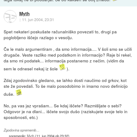
Myth
::
11. jun 2004, 23:31
Spet nekateri poskušate računalniško povezati to, drugi pa
poglobljeno iščejo razlago v vesolju.
Če le malo argumentiram , da smo informacija.... V šoli smo se učili
drugače. Veste razliko med podatkom in informacijo? Raje bi rekel,
da smo mi podatek... informacija postanemo z nečim. (vidim da
sem le odnesel nekaj iz šole
).
Zdaj zgodovinsko gledano, se lahko dosti naučimo od grkov, kot
ste že povedali. To še malo posodobimo in imamo novo definicijo
duše.
No, pa vas jaz vprašam... Se kdaj iščete? Razmišljate o sebi?
Odgovor je na dlani... iščete svojo dušo (raziskujete svoje telo in
sposobnosti, etc.)
Zgodovina sprememb…
spremenilo:
Myth
(
11. jun 2004 ob 23:32
)