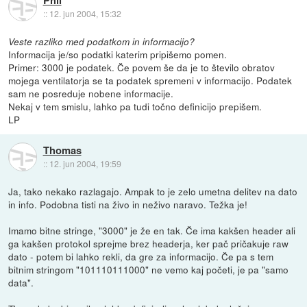
Phil
::
12. jun 2004, 15:32
Veste razliko med podatkom in informacijo?
Informacija je/so podatki katerim pripišemo pomen.
Primer: 3000 je podatek. Če povem še da je to število obratov
mojega ventilatorja se ta podatek spremeni v informacijo. Podatek
sam ne posreduje nobene informacije.
Nekaj v tem smislu, lahko pa tudi točno definicijo prepišem.
LP
Thomas
::
12. jun 2004, 19:59
Ja, tako nekako razlagajo. Ampak to je zelo umetna delitev na dato
in info. Podobna tisti na živo in neživo naravo. Težka je!
Imamo bitne stringe, "3000" je že en tak. Če ima kakšen header ali
ga kakšen protokol sprejme brez headerja, ker pač pričakuje raw
dato - potem bi lahko rekli, da gre za informacijo. Če pa s tem
bitnim stringom "101110111000" ne vemo kaj početi, je pa "samo
data".