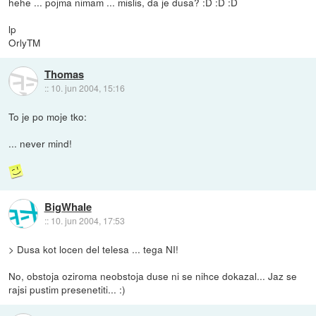
hehe ... pojma nimam ... mislis, da je dusa? :D :D :D
lp
OrlyTM
Thomas
::
10. jun 2004, 15:16
To je po moje tko:
... never mind!
BigWhale
::
10. jun 2004, 17:53
> Dusa kot locen del telesa ... tega NI!
No, obstoja oziroma neobstoja duse ni se nihce dokazal... Jaz se
rajsi pustim presenetiti... :)