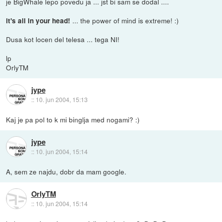
je BigWhale lepo povedu ja ... jst bi sam se dodal ....
... the power of mind is extreme! :)
it's all in your head!
Dusa kot locen del telesa ... tega NI!
lp
OrlyTM
jype
::
10. jun 2004, 15:13
Kaj je pa pol to k mi binglja med nogami? :)
jype
::
10. jun 2004, 15:14
A, sem ze najdu, dobr da mam google.
OrlyTM
::
10. jun 2004, 15:14