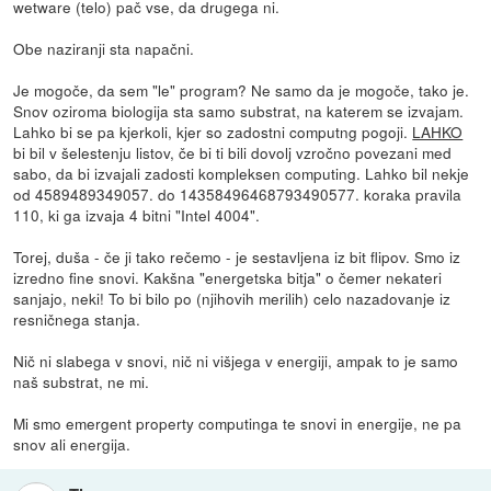
wetware (telo) pač vse, da drugega ni.
Obe naziranji sta napačni.
Je mogoče, da sem "le" program? Ne samo da je mogoče, tako je.
Snov oziroma biologija sta samo substrat, na katerem se izvajam.
Lahko bi se pa kjerkoli, kjer so zadostni computng pogoji.
LAHKO
bi bil v šelestenju listov, če bi ti bili dovolj vzročno povezani med
sabo, da bi izvajali zadosti kompleksen computing. Lahko bil nekje
od 4589489349057. do 14358496468793490577. koraka pravila
110, ki ga izvaja 4 bitni "Intel 4004".
Torej, duša - če ji tako rečemo - je sestavljena iz bit flipov. Smo iz
izredno fine snovi. Kakšna "energetska bitja" o čemer nekateri
sanjajo, neki! To bi bilo po (njihovih merilih) celo nazadovanje iz
resničnega stanja.
Nič ni slabega v snovi, nič ni višjega v energiji, ampak to je samo
naš substrat, ne mi.
Mi smo emergent property computinga te snovi in energije, ne pa
snov ali energija.