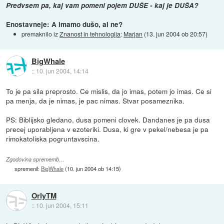
Predvsem pa, kaj vam pomeni pojem DUŠE - kaj je DUŠA?
Enostavneje: A imamo dušo, al ne?
premaknilo iz
Znanost in tehnologija
:
Marjan
(
13. jun 2004 ob 20:57
)
BigWhale
::
10. jun 2004, 14:14
To je pa sila preprosto. Ce mislis, da jo imas, potem jo imas. Ce si
pa menja, da je nimas, je pac nimas. Stvar posameznika.
PS: Biblijsko gledano, dusa pomeni clovek. Dandanes je pa dusa
precej uporabljena v ezoteriki. Dusa, ki gre v pekel/nebesa je pa
rimokatoliska pogruntavscina.
Zgodovina sprememb…
spremenil:
BigWhale
(
10. jun 2004 ob 14:15
)
OrlyTM
::
10. jun 2004, 15:11