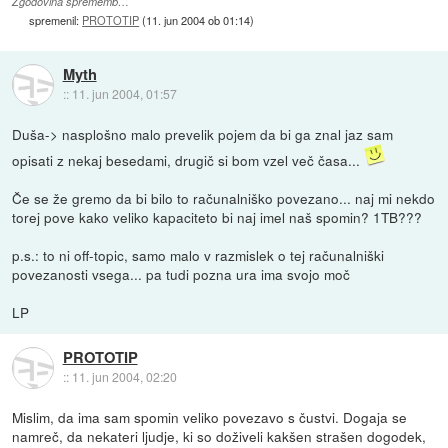
Zgodovina sprememb…
spremenil:
PROTOTIP
(
11. jun 2004 ob 01:14
)
Myth
::
11. jun 2004, 01:57
Duša-> nasplošno malo prevelik pojem da bi ga znal jaz sam
opisati z nekaj besedami, drugič si bom vzel več časa...
Če se že gremo da bi bilo to računalniško povezano... naj mi nekdo
torej pove kako veliko kapaciteto bi naj imel naš spomin? 1TB???
p.s.: to ni off-topic, samo malo v razmislek o tej računalniški
povezanosti vsega... pa tudi pozna ura ima svojo moč
LP
PROTOTIP
::
11. jun 2004, 02:20
Mislim, da ima sam spomin veliko povezavo s čustvi. Dogaja se
namreč, da nekateri ljudje, ki so doživeli kakšen strašen dogodek,