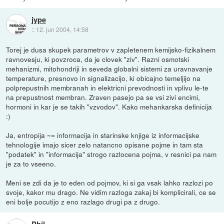
jype
::
12. jun 2004, 14:58
Torej je dusa skupek parametrov v zapletenem kemijsko-fizikalnem
ravnovesju, ki povzroca, da je clovek "ziv". Razni osmotski
mehanizmi, mitohondriji in seveda globalni sistemi za uravnavanje
temperature, presnovo in signalizacijo, ki obicajno temeljijo na
polprepustnih membranah in elektricni prevodnosti in vplivu le-te
na prepustnost membran. Zraven pasejo pa se vsi zivi encimi,
hormoni in kar je se takih "vzvodov". Kako mehankarska definicija
:)
Ja, entropija ~= informacija in starinske knjige iz informacijske
tehnologije imajo sicer zelo natancno opisane pojme in tam sta
"podatek" in "informacija" strogo razlocena pojma, v resnici pa nam
je za to vseeno.
Meni se zdi da je to eden od pojmov, ki si ga vsak lahko razlozi po
svoje, kakor mu drago. Ne vidim razloga zakaj bi komplicirali, ce se
eni bolje pocutijo z eno razlago drugi pa z drugo.