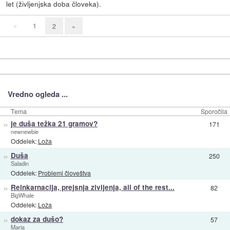
let (življenjska doba človeka).
«
1
2
»
Vredno ogleda ...
Tema
Sporočila
»
je duša težka 21 gramov?
171
newnewbie
Oddelek:
Loža
»
Duša
250
Saladin
Oddelek:
Problemi človeštva
»
Reinkarnacija, prejsnja zivljenja, all of the rest...
82
BigWhale
Oddelek:
Loža
»
dokaz za dušo?
57
Maria