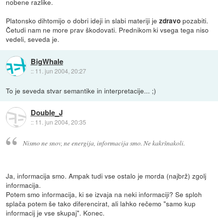
nobene razlike.
Platonsko dihtomijo o dobri ideji in slabi materiji je
pozabiti.
zdravo
Četudi nam ne more prav škodovati. Prednikom ki vsega tega niso
vedeli, seveda je.
BigWhale
::
11. jun 2004, 20:27
To je seveda stvar semantike in interpretacije... ;)
Double_J
::
11. jun 2004, 20:35
Nismo ne snov, ne energija, informacija smo. Ne kakršnakoli.
Ja, informacija smo. Ampak tudi vse ostalo je morda (najbrž) zgolj
informacija.
Potem smo informacija, ki se izvaja na neki informaciji? Se sploh
splača potem še tako diferencirat, ali lahko rečemo "samo kup
informacij je vse skupaj". Konec.