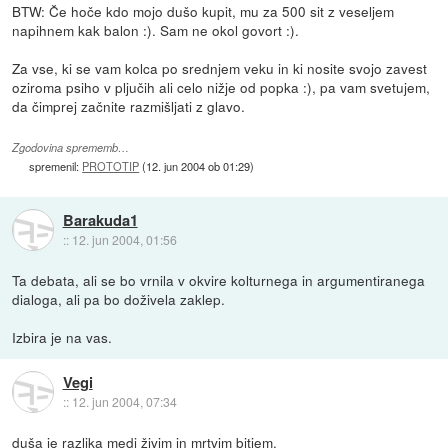
BTW: Če hoče kdo mojo dušo kupit, mu za 500 sit z veseljem
napihnem kak balon :). Sam ne okol govort :).
Za vse, ki se vam kolca po srednjem veku in ki nosite svojo zavest
oziroma psiho v pljučih ali celo nižje od popka :), pa vam svetujem,
da čimprej začnite razmišljati z glavo.
Zgodovina sprememb…
spremenil:
PROTOTIP
(
12. jun 2004 ob 01:29
)
Barakuda1
::
12. jun 2004, 01:56
Ta debata, ali se bo vrnila v okvire kolturnega in argumentiranega
dialoga, ali pa bo doživela zaklep.
Izbira je na vas.
Vegi
::
12. jun 2004, 07:34
duša je razlika medi živim in mrtvim bitjem.