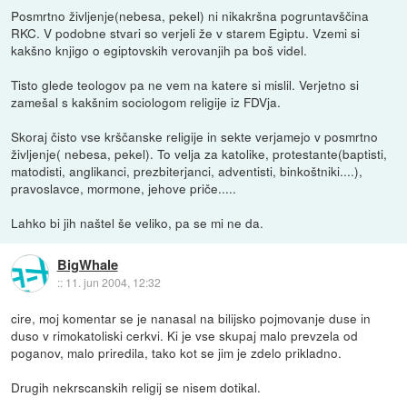
Posmrtno življenje(nebesa, pekel) ni nikakršna pogruntavščina
RKC. V podobne stvari so verjeli že v starem Egiptu. Vzemi si
kakšno knjigo o egiptovskih verovanjih pa boš videl.
Tisto glede teologov pa ne vem na katere si mislil. Verjetno si
zamešal s kakšnim sociologom religije iz FDVja.
Skoraj čisto vse krščanske religije in sekte verjamejo v posmrtno
življenje( nebesa, pekel). To velja za katolike, protestante(baptisti,
matodisti, anglikanci, prezbiterjanci, adventisti, binkoštniki....),
pravoslavce, mormone, jehove priče.....
Lahko bi jih naštel še veliko, pa se mi ne da.
BigWhale
::
11. jun 2004, 12:32
cire, moj komentar se je nanasal na bilijsko pojmovanje duse in
duso v rimokatoliski cerkvi. Ki je vse skupaj malo prevzela od
poganov, malo priredila, tako kot se jim je zdelo prikladno.
Drugih nekrscanskih religij se nisem dotikal.