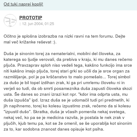
Od tuki naprej koplji!
PROTOTIP
::
12. jun 2004, 01:25
Očitno je splošna izobrazba na nizki ravni na tem forumu. Dejte
mal več križanke reševat :).
Duša je sinonim torej za nematerialni, mobilni del človeka, za
katerega so ljudje verovali, da prebiva v kraju, ki mu danes rečemo
pljuča. Pravzaprav sploh niso vedeli tega, kakšno funkcijo ima srce
niti kakšno imajo pljuča, torej stari grki so učili da je srce organ za
razmišljanje, pol je pa krščanstvo to malo pomešalo... Torej simbol
za dušo je bil topel izdihan zrak, ki ga pri umrlemu človeku ni in
verjeli so tudi, da ob smrti posameznika duša zapusti človeka skozi
usta. Še danes so znani izrazi kot npr. "kdor ima odprta usta, mu
duša izpušča" ipd. Izraz duša se je udomačil tudi pri predmetih, ki
jih napihnemo, torej ko kolesu izpustimo zrak, rečemo da si kolesu
"izpustil dušo". Skratka, duša je včasih pomenila nekaj svetega,
nekaj več, ko pa se je medicina razvila, je postala le nek zrak v
pljučih, kjub temu pa, kot se že omenil, se še uporablja kot sinonim
za to, kar sodobna znanost danes opisuje kot psiha.