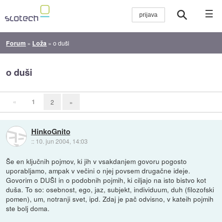
☰
Forum
»
Loža
»
o duši
o duši
«
1
2
»
HinkoGnito
::
10. jun 2004, 14:03
Še en ključnih pojmov, ki jih v vsakdanjem govoru pogosto
uporabljamo, ampak v večini o njej povsem drugačne ideje.
Govorim o DUŠI in o podobnih pojmih, ki ciljajo na isto bistvo kot
duša. To so: osebnost, ego, jaz, subjekt, individuum, duh (filozofski
pomen), um, notranji svet, ipd. Zdaj je pač odvisno, v kateih pojmih
ste bolj doma.