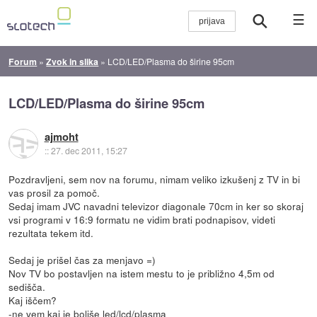
☰
Forum
»
Zvok in slika
»
LCD/LED/Plasma do širine 95cm
LCD/LED/Plasma do širine 95cm
ajmoht
::
27. dec 2011, 15:27
Pozdravljeni, sem nov na forumu, nimam veliko izkušenj z TV in bi
vas prosil za pomoč.
Sedaj imam JVC navadni televizor diagonale 70cm in ker so skoraj
vsi programi v 16:9 formatu ne vidim brati podnapisov, videti
rezultata tekem itd.
Sedaj je prišel čas za menjavo =)
Nov TV bo postavljen na istem mestu to je približno 4,5m od
sedišča.
Kaj iščem?
-ne vem kaj je boljše led/lcd/plasma