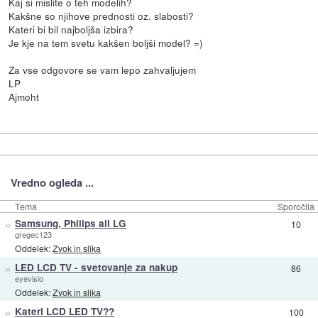
Kaj si mislite o teh modelih?
Kakšne so njihove prednosti oz. slabosti?
Kateri bi bil najboljša izbira?
Je kje na tem svetu kakšen boljši model? =)
Za vse odgovore se vam lepo zahvaljujem
LP
Ajmoht
Vredno ogleda ...
Tema
Sporočila
»
Samsung, Philips ali LG
10
gregec123
Oddelek:
Zvok in slika
»
LED LCD TV - svetovanje za nakup
86
eyevisio
Oddelek:
Zvok in slika
»
Kateri LCD LED TV??
100