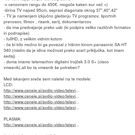
-v cenovnem rangu do 450€, mogoče kaken eur več =)
-širina TV največ 95cm, sepravi diagonala okrog 37",40",42"
- TV je namenjem izkjučno gledanju TV programov, športnih
prenosov, filmov , risank, serij, dokumentarcov
- da ima predvajanje preko usb (ki podpira veliko različnih formatov
in podnapise)
- fullHD, z velikim vidnim kotom
- če bi bilo možno bi ga povezal z hišnim kinom panasonic SA-HT
340 (mislim da je idina možnost preko scart priključka, kot imam
sedaj)
- doma imamo telemachov digitalni trojček 3.0 S+ (cisco
vmesnik),ali bo ta vmesnik še potreben?
Med iskanjem sreče sem naletel na te modele:
LCD:
http://www.ceneje.si/avdio-video/televi
...
http://www.ceneje.si/avdio-video/televi
...
http://www.ceneje.si/avdio-video/televi
...
http://www.ceneje.si/avdio-video/televi
...
PLASMA:
http://www.ceneje.si/avdio-video/televi
...