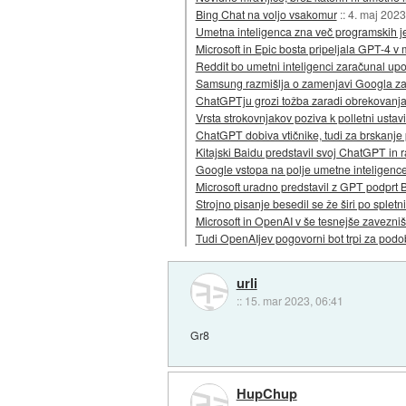
Bing Chat na voljo vsakomur
::
4. maj 2023
Umetna inteligenca zna več programskih je
Microsoft in Epic bosta pripeljala GPT-4 v
Reddit bo umetni inteligenci zaračunal upo
Samsung razmišlja o zamenjavi Googla za
ChatGPTju grozi tožba zaradi obrekovanj
Vrsta strokovnjakov poziva k polletni ustav
ChatGPT dobiva vtičnike, tudi za brskanje 
Kitajski Baidu predstavil svoj ChatGPT in 
Google vstopa na polje umetne inteligenc
Microsoft uradno predstavil z GPT podprt 
Strojno pisanje besedil se že širi po spletn
Microsoft in OpenAI v še tesnejše zavezniš
Tudi OpenAIjev pogovorni bot trpi za podo
urli
::
15. mar 2023, 06:41
Gr8
HupChup