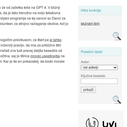
u že od začetka teče na GPT-4. V bližnji
Hitre funkcije
, da je tako trenutno na voljo tekstovna
vijalci programja na tej osnovi so Danci za
seznam tem
unteer, za strojno razlaganje okolice, kot jo
 mogočim preizkusom, za štart pa
si lahko
enirji pravijo, da ima za približno štiri
račati zna tudi precej daljša besedila od
Posebni izpisi
itna, saj je štirica
mnogo uspešnejša
na
im. Kar je še en pokazatelj, da bodo morale
Avtor:
Ključna beseda: