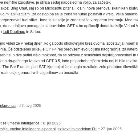
e nemške izpostave, je štirica sedaj naposled na voljo, za začetek
skozi Bing Chat, saj so pri
Microsoftu priznali
, da njihova prenova iskalnika v bistv
rugimi aplikacijami, za dostop pa se je treba trenutno
postaviti v vrsto
. Velja omemba
poznavati tudi slike - toda ta funkcija je zaenkrat še v zaprtem testiranju. Med raz
, da na daljavo pomagajo slabovidnim. GPT-4 bo aplikaciji dodal funkcijo Virtual Vol
ta
tudi Duolingo
in Stripe.
mo videli že v nekaj dneh, ko ga bodo strokovnjaki brez dvoma izpostavljali vsem
rija
. Če odštejemo slike, je GPT-4 res predvsem evolucijska nadgradnja, za katero inž
ine in dve petini višjo možnost, da se odzove z resničnimi dejstvi; procesirati in v
veno drugačnega izkaza od GPT-3.5, toda pri podrobnejšem delu naj bi bila razlika oč
iški The Bar Exam in pa LSAT, kjer naj bi že zmogla rezultate, zelo podobne človešk
z realnostjo generativnih algoritmov za besedila.
onkurenca
::
27. avg 2025
tise umetne inteligence
::
8. jul 2025
ročje umetne inteligence s poceni jezikovnim modelom R1
::
27. jan 2025
4