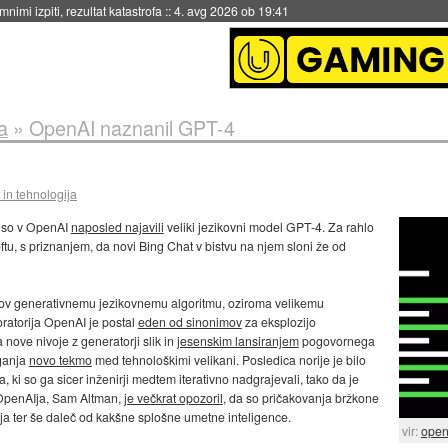
eto za večkratno uporabo
::
4. avg 2026 ob 19:41
a
»
OpenAI naznanil GPT-4
in tehnologija
, so v OpenAI
naposled najavili
veliki jezikovni model GPT-4. Za rahlo
u, s priznanjem, da novi Bing Chat v bistvu na njem sloni že od
zov generativnemu jezikovnemu algoritmu, oziroma velikemu
atorija OpenAI je postal
eden od sinonimov
za eksplozijo
a nove nivoje z generatorji slik in
jesenskim lansiranjem
pogovornega
ganja
novo tekmo
med tehnološkimi velikani. Posledica norije je bilo
ki so ga sicer inženirji medtem iterativno nadgrajevali, tako da je
ef OpenAIja, Sam Altman,
je večkrat opozoril
, da so pričakovanja bržkone
ja ter še daleč od kakšne splošne umetne inteligence.
vir:
open