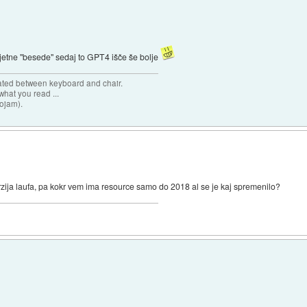
rjetne "besede" sedaj to GPT4 išče še bolje
cated between keyboard and chair.
hat you read ...
sojam).
erzija laufa, pa kokr vem ima resource samo do 2018 al se je kaj spremenilo?