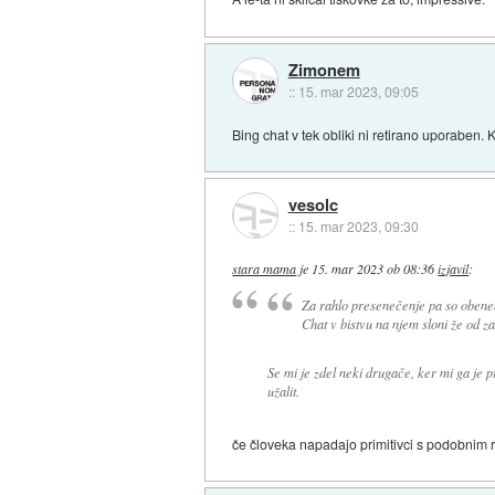
Zimonem
::
15. mar 2023, 09:05
Bing chat v tek obliki ni retirano uporaben. K
vesolc
::
15. mar 2023, 09:30
stara mama
je
15. mar 2023 ob 08:36
izjavil
:
Za rahlo presenečenje pa so obenem
Chat v bistvu na njem sloni že od za
Se mi je zdel neki drugače, ker mi ga je 
užalit.
če človeka napadajo primitivci s podobnim r