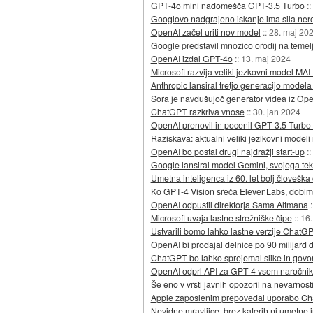
GPT-4o mini nadomešča GPT-3.5 Turbo
::
Googlovo nadgrajeno iskanje ima sila nero
OpenAI začel uriti nov model
::
28. maj 20
Google predstavil množico orodij na temel
OpenAI izdal GPT-4o
::
13. maj 2024
Microsoft razvija veliki jezkovni model MAI
Anthropic lansiral tretjo generacijo model
Sora je navdušujoč generator videa iz Op
ChatGPT razkriva vnose
::
30. jan 2024
OpenAI prenovil in pocenil GPT-3.5 Turbo
Raziskava: aktualni veliki jezikovni modeli
OpenAI bo postal drugi najdražji start-up
::
Google lansiral model Gemini, svojega 
Umetna inteligenca iz 60. let bolj človešk
Ko GPT-4 Vision sreča ElevenLabs, dobi
OpenAI odpustil direktorja Sama Altmana
Microsoft uvaja lastne strežniške čipe
::
16.
Ustvarili bomo lahko lastne verzije ChatG
OpenAI bi prodajal delnice po 90 milijard d
ChatGPT bo lahko sprejemal slike in govo
OpenAI odprl API za GPT-4 vsem naročni
Še eno v vrsti javnih opozoril na nevarnost
Apple zaposlenim prepovedal uporabo C
Nevidne mravljice, brez katerih ni umetne 