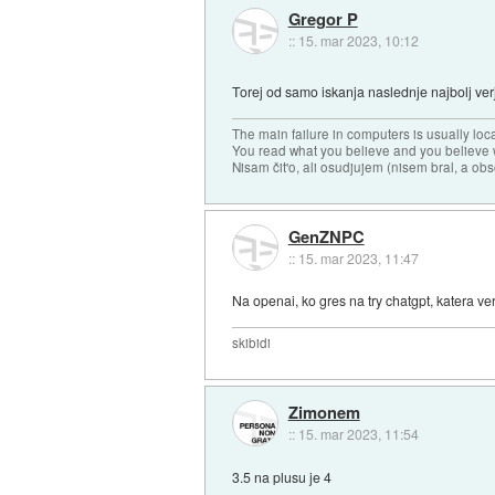
Gregor P
::
15. mar 2023, 10:12
Torej od samo iskanja naslednje najbolj ve
The main failure in computers is usually lo
You read what you believe and you believe w
Nisam čit'o, ali osudjujem (nisem bral, a ob
GenZNPC
::
15. mar 2023, 11:47
Na openai, ko gres na try chatgpt, katera v
skibidi
Zimonem
::
15. mar 2023, 11:54
3.5 na plusu je 4