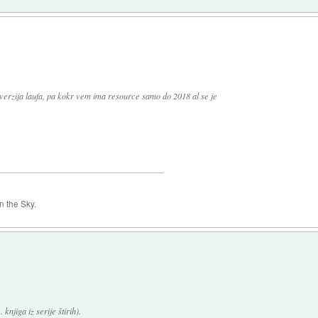
 verzija laufa, pa kokr vem ima resource samo do 2018 al se je
 the Sky.
knjiga iz serije štirih).