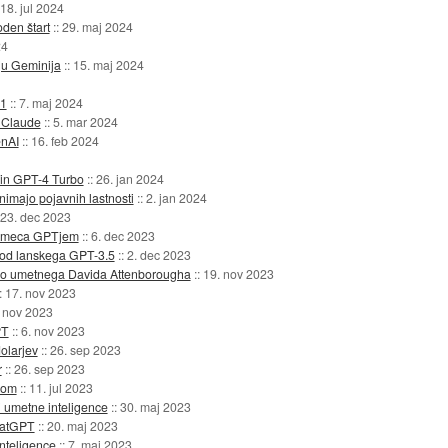
18. jul 2024
den štart
::
29. maj 2024
24
ju Geminija
::
15. maj 2024
-1
::
7. maj 2024
a Claude
::
5. mar 2024
enAI
::
16. feb 2024
 in GPT-4 Turbo
::
26. jan 2024
 nimajo pojavnih lastnosti
::
2. jan 2024
23. dec 2023
tekmeca GPTjem
::
6. dec 2023
a od lanskega GPT-3.5
::
2. dec 2023
mo umetnega Davida Attenborougha
::
19. nov 2023
::
17. nov 2023
 nov 2023
PT
::
6. nov 2023
olarjev
::
26. sep 2023
r
::
26. sep 2023
kom
::
11. jul 2023
i umetne inteligence
::
30. maj 2023
hatGPT
::
20. maj 2023
inteligence
::
7. maj 2023