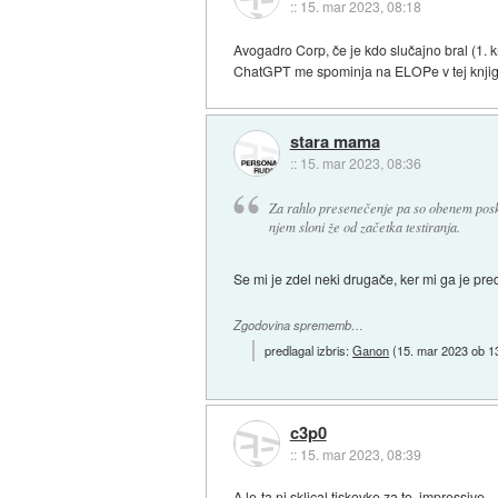
::
15. mar 2023, 08:18
Avogadro Corp, če je kdo slučajno bral (1. knj
ChatGPT me spominja na ELOPe v tej knjigi, p
stara mama
::
15. mar 2023, 08:36
Za rahlo presenečenje pa so obenem poskr
njem sloni že od začetka testiranja.
Se mi je zdel neki drugače, ker mi ga je pre
Zgodovina sprememb…
predlagal izbris:
Ganon
(
15. mar 2023 ob 1
c3p0
::
15. mar 2023, 08:39
A le-ta ni sklical tiskovke za to, impressive.