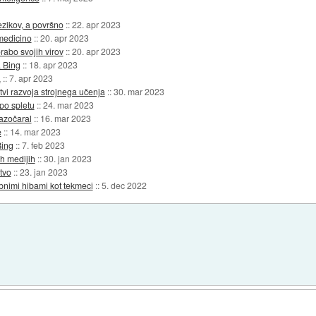
zikov, a površno
::
22. apr 2023
 medicino
::
20. apr 2023
rabo svojih virov
::
20. apr 2023
 Bing
::
18. apr 2023
a
::
7. apr 2023
itvi razvoja strojnega učenja
::
30. mar 2023
po spletu
::
24. mar 2023
razočaral
::
16. mar 2023
e
::
14. mar 2023
Bing
::
7. feb 2023
ih medijih
::
30. jan 2023
tvo
::
23. jan 2023
bnimi hibami kot tekmeci
::
5. dec 2022