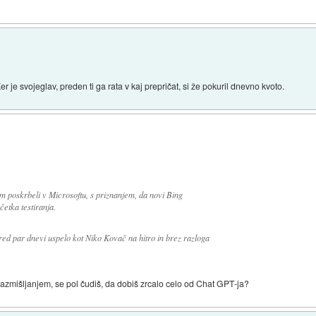
er je svojeglav, preden ti ga rata v kaj prepričat, si že pokuril dnevno kvoto.
 poskrbeli v Microsoftu, s priznanjem, da novi Bing
četka testiranja.
pred par dnevi uspelo kot Niko Kovač na hitro in brez razloga
azmišljanjem, se pol čudiš, da dobiš zrcalo celo od Chat GPT-ja?