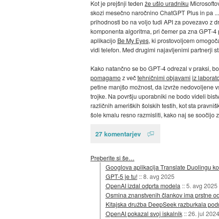
Kot je prejšnji teden
že ušlo uradniku
Microsoftov
skozi mesečno naročnino ChatGPT Plus in pa ... 
prihodnosti bo na voljo tudi API za povezavo z d
komponenta algoritma, pri čemer pa zna GPT-4 pre
aplikacijo
Be My Eyes
, ki prostovoljcem omogoča
vidi telefon. Med drugimi najavljenimi partnerji s
Kako natančno se bo GPT-4 odrezal v praksi, bo
pomagamo
z več
tehničnimi objavami
iz laborato
petine manjšo možnost, da izvrže nedovoljene vseb
trojke. Na površju uporabniki ne bodo videli bist
različnih ameriških šolskih testih, kot sta pravn
šole kmalu resno razmisliti, kako naj se soočijo 
27 komentarjev
Preberite si še…
Googlova aplikacija Translate Duolingu k
GPT-5 je tu!
::
8. avg 2025
OpenAI izdal odprta modela
::
5. avg 2025
Osmina znanstvenih člankov ima prstne od
Kitajska družba DeepSeek razburkala pod
OpenAI pokazal svoj iskalnik
::
26. jul 202