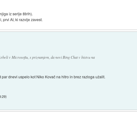
iga iz serije štirih).
rvi AI, ki razvije zavest.
beli v Microsoftu, s priznanjem, da novi Bing Chat v bistvu na
d par dnevi uspelo kot Niko Kovač na hitro in brez razloga užalit.
3:29
)