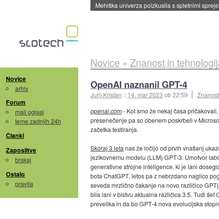
Evropska vesoljska agencija razvija svojo rak
Novice
»
Znanost in tehnologij
Novice
OpenAI naznanil GPT-4
arhiv
Jurij Kristan
::
14. mar 2023
ob 22:59
Znanost 
Forum
openai.com
- Kot smo že nekaj časa pričakovali
mali oglasi
presenečenje pa so obenem poskrbeli v Microsoft
teme zadnjih 24h
začetka testiranja.
Članki
Skoraj 3 leta
nas že ločijo od prvih vnašanj uka
Zaposlitve
jezikovnemu modelu (LLM) GPT-3. Umotvor labor
brskaj
generativne strojne inteligence, ki je lani dosegl
Ostalo
bota ChatGPT, letos pa z nebrzdano naglico po
pravila
seveda mrzlično čakanje na novo različico GPTja, 
bila lani v bistvu aktualna različica 3.5. Tudi š
prevelika in da bo GPT-4 nova evolucijska stopn