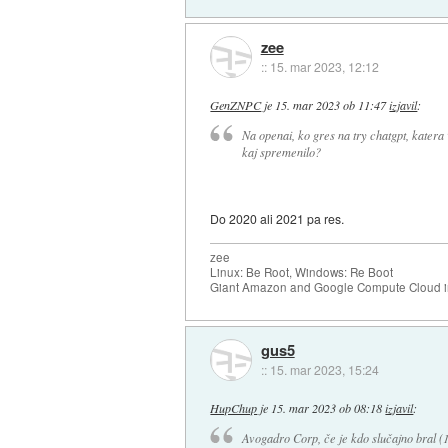
zee
::
15. mar 2023, 12:12
GenZNPC
je
15. mar 2023 ob 11:47
izjavil
:
Na openai, ko gres na try chatgpt, katera
kaj spremenilo?
Do 2020 ali 2021 pa res.
zee
Linux: Be Root, Windows: Re Boot
Giant Amazon and Google Compute Cloud in
gus5
::
15. mar 2023, 15:24
HupChup
je
15. mar 2023 ob 08:18
izjavil
:
Avogadro Corp, če je kdo slučajno bral (1. 