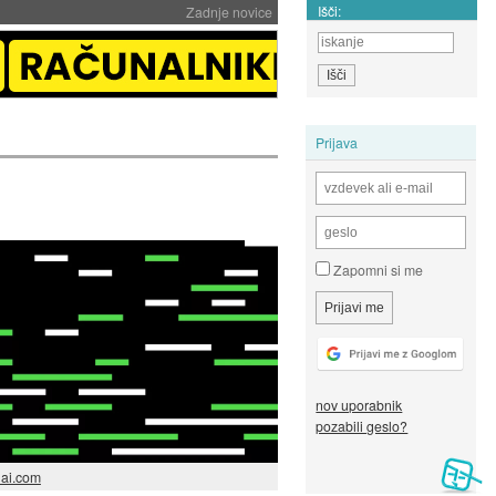
Išči:
Zadnje novice
Prijava
Zapomni si me
nov uporabnik
pozabili geslo?
ai.com