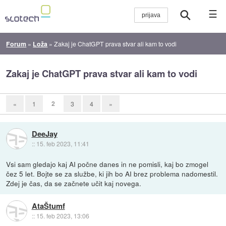
☰
Forum
»
Loža
»
Zakaj je ChatGPT prava stvar ali kam to vodi
Zakaj je ChatGPT prava stvar ali kam to vodi
2
«
1
3
4
»
DeeJay
::
15. feb 2023, 11:41
Vsi sam gledajo kaj AI počne danes in ne pomisli, kaj bo zmogel
čez 5 let. Bojte se za službe, ki jih bo AI brez problema nadomestil.
Zdej je čas, da se začnete učit kaj novega.
AtaŠtumf
::
15. feb 2023, 13:06