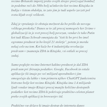
recimo Britanski imperij preko svojih strojev proizvajal bombaž
in podobne reči do 500x bolj učinkovito kot recimo Kitajska in
Indija v tistem obdobju, in zato jim je tudi uspelo zavzeti pol
sveta kljub svoji velikosti.
Zdaj je vprašanje če obstaja možnost da bo prišlo do novega
velikega preskoka? Danes se to zdi precej nemogoče ker živimo v
globalizaciji in je svet precej bolj povezan, vendar če tako Putin
kot tudi Klaus Schwab omenjata da "tisti ki bo prvi bo imel
ogromno prednost in bo krojil 21 stoletje", potem je morda
nekaj celo na tem. Kot kaže bo 4 industrijska revolucija
predvsem v znamenju ZDA in Kitajske, vsi ostlali so precej
zadaj.
Samo poglejte recimo Internet kakšno prednost je dal ZDA
predvsem pri zbiranju podatkov. Google, Facebook in ostale
aplikacije (ki imajo po več milijard uporabnikov) jim
omogočajo da lahko v tem primeru njihov ChatGPT funkcionira
bistveno bolje kot recimo Kitajski. Kitajska ima 1.4 milijarde
ljudi vendar imajo Kitajci precej manjše količino dostopnih
podatkov kot recimo ZDA ki pokrivajo praktično celoten planet
preko svojih aplikacij in browserjev itd.
Praktično vse države ki imajo dostop do interneta danes