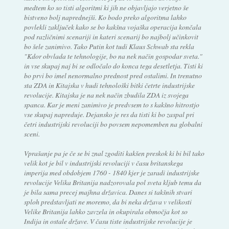
medtem ko so tisti algoritmi ki jih ne objavljajo verjetno še
bistveno bolj naprednejši. Ko bodo preko algoritma lahko
povlekli zaključek kako se bo kakšna vojaška operacija končala
pod različnimi scenariji in kateri scenarij bo najbolj učinkovit
bo šele zanimivo. Tako Putin kot tudi Klaus Schwab sta rekla
"Kdor obvlada te tehnologije, bo na nek način gospodar sveta."
in vse skupaj naj bi se odločalo do konca tega desetletja. Tisti ki
bo prvi bo imel nenormalno prednost pred ostalimi. In trenutno
sta ZDA in Kitajska v hudi tehnološki bitki četrte industrijske
revolucije. Kitajska je na nek način zbudila ZDA iz svojega
spanca. Kar je meni zanimivo je predvsem to s kakšno hitrostjo
vse skupaj napreduje. Dejansko je res da tisti ki bo zaspal pri
četri industrijski revoluciji bo povsem nepomemben na globalni
sceni.
Vprašanje pa je če se bi znal zgoditi kakšen preskok ki bi bil tako
velik kot je bil v industrijski revoluciji v času britanskega
imperija med obdobjem 1760 - 1840 kjer je zaradi industrijske
revolucije Velika Britanija nadzorovala pol sveta kljub temu da
je bila sama precej majhna državica. Danes si takšnih stvari
sploh predstavljati ne moremo, da bi neka država v velikosti
Velike Britanija lahko zavzela in okupirala območja kot so
Indija in ostale države. V času tiste industrijske revolucije je