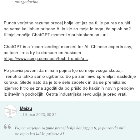
prazgodovino.
Punca verjetno razume precej bolje kot jaz pa ti, je pa res da niti
ne vemo kaj lahko prinese AI in kje so meje le tega, če sploh so?
Kitajci enačijo ChatGPT moment s pristankom na luni.
ChatGPT is a ‘moon landing’ moment for AI, Chinese experts say,
as tech firms try to dampen enthusiasm
https://www.scmp.com/tech/tech-trends/a...
Po pravici povem da nimam pojma kje so meje vsega skupaj.
Trenutno lahko samo ugibamo. Bo pa zanimivo spremljati naslednje
korake. Glede nato da je tole šele začetek in da se premikamo
izjemno hitro se zna zgoditi da bo prišlo do kakšnih novih prebojev
iz številnih področjih. Četrta industrijska revolucija je pred vrati.
Meizu
::
19. mar 2023, 00:34
Punca verjetno razume precej bolje kot jaz pa ti, je pa res da niti
ne vemo kaj lahko prinese AI