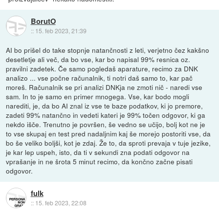
BorutO
::
15. feb 2023, 21:39
AI bo prišel do take stopnje natančnosti z leti, verjetno čez kakšno
desetletje ali več, da bo vse, kar bo napisal 99% resnica oz.
pravilni zadetek. Če samo pogledaš aparature, recimo za DNK
analizo ... vse počne računalnik, ti notri daš samo to, kar pač
moreš. Računalnik se pri analizi DNKja ne zmoti nič - naredi vse
sam. In to je samo en primer mnogega. Vse, kar bodo mogli
narediti, je, da bo AI znal iz vse te baze podatkov, ki jo premore,
zadeti 99% natančno in vedeti kateri je 99% točen odgovor, ki ga
nekdo išče. Trenutno je površen, še vedno se učijo, bolj kot ne je
to vse skupaj en test pred nadaljnim kaj še morejo postoriti vse, da
bo še veliko boljši, kot je zdaj. Že to, da sproti prevaja v tuje jezike,
je kar lep uspeh, isto, da ti v sekundi zna podati odgovor na
vprašanje in ne šrota 5 minut recimo, da končno začne pisati
odgovor.
fulk
::
15. feb 2023, 22:08