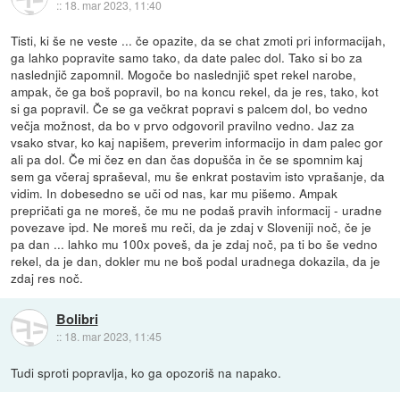
::
18. mar 2023, 11:40
Tisti, ki še ne veste ... če opazite, da se chat zmoti pri informacijah,
ga lahko popravite samo tako, da date palec dol. Tako si bo za
naslednjič zapomnil. Mogoče bo naslednjič spet rekel narobe,
ampak, če ga boš popravil, bo na koncu rekel, da je res, tako, kot
si ga popravil. Če se ga večkrat popravi s palcem dol, bo vedno
večja možnost, da bo v prvo odgovoril pravilno vedno. Jaz za
vsako stvar, ko kaj napišem, preverim informacijo in dam palec gor
ali pa dol. Če mi čez en dan čas dopušča in če se spomnim kaj
sem ga včeraj spraševal, mu še enkrat postavim isto vprašanje, da
vidim. In dobesedno se uči od nas, kar mu pišemo. Ampak
prepričati ga ne moreš, če mu ne podaš pravih informacij - uradne
povezave ipd. Ne moreš mu reči, da je zdaj v Sloveniji noč, če je
pa dan ... lahko mu 100x poveš, da je zdaj noč, pa ti bo še vedno
rekel, da je dan, dokler mu ne boš podal uradnega dokazila, da je
zdaj res noč.
Bolibri
::
18. mar 2023, 11:45
Tudi sproti popravlja, ko ga opozoriš na napako.