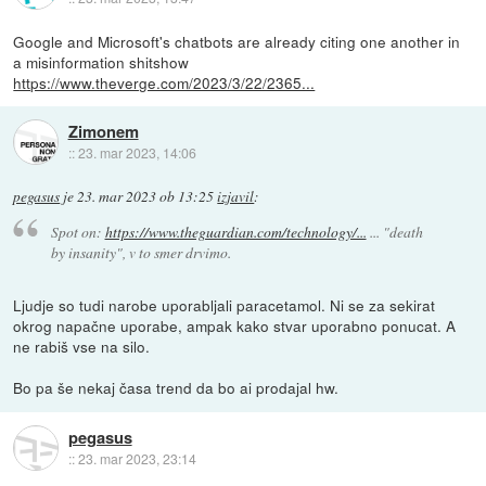
Google and Microsoft's chatbots are already citing one another in
a misinformation shitshow
https://www.theverge.com/2023/3/22/2365...
Zimonem
::
23. mar 2023, 14:06
pegasus
je
23. mar 2023 ob 13:25
izjavil
:
Spot on:
https://www.theguardian.com/technology/...
... "death
by insanity", v to smer drvimo.
Ljudje so tudi narobe uporabljali paracetamol. Ni se za sekirat
okrog napačne uporabe, ampak kako stvar uporabno ponucat. A
ne rabiš vse na silo.
Bo pa še nekaj časa trend da bo ai prodajal hw.
pegasus
::
23. mar 2023, 23:14