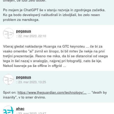
Po mojem je ChatGPT še v stanju razvoja in zgodnjega začetka.
Ko ga bodo developerji naštudirali in izboljšali, bo zelo resen
problem za marsikoga.
pegasus
::
22. mar 2023, 22:10
Včeraj gledal nakladanje Huanga na GTC keynoteu ... če bi za
vsako omembo "ai" zvrnil en šnopc, bi bil mrtev že nekje na prvi
tretjini prezentacije. Resno me mika, da bi se distanciral od vsega
tega in šel nazaj v analogijo, najprej pri fotografiji, nato še kje.
Nekoč kasneje pa še offline in offgrid ...
pegasus
::
23. mar 2023, 13:25
Spot on:
https://www.theguardian.com/technology/...
... "death by
insanity", v to smer drvimo.
ahac
::
23. mar 2023, 13:47