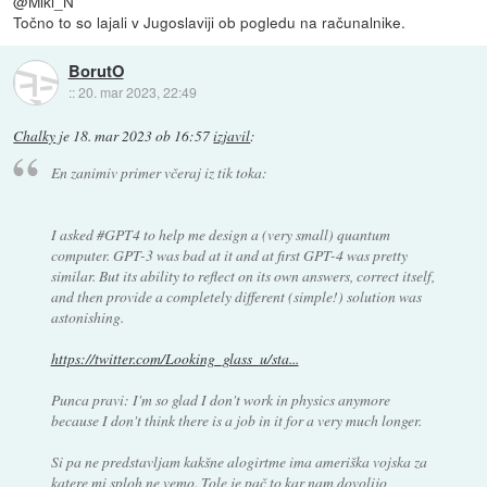
@Miki_N
Točno to so lajali v Jugoslaviji ob pogledu na računalnike.
BorutO
::
20. mar 2023, 22:49
Chalky
je
18. mar 2023 ob 16:57
izjavil
:
En zanimiv primer včeraj iz tik toka:
I asked #GPT4 to help me design a (very small) quantum
computer. GPT-3 was bad at it and at first GPT-4 was pretty
similar. But its ability to reflect on its own answers, correct itself,
and then provide a completely different (simple!) solution was
astonishing.
https://twitter.com/Looking_glass_u/sta...
Punca pravi: I'm so glad I don't work in physics anymore
because I don't think there is a job in it for a very much longer.
Si pa ne predstavljam kakšne alogirtme ima ameriška vojska za
katere mi sploh ne vemo. Tole je pač to kar nam dovolijo