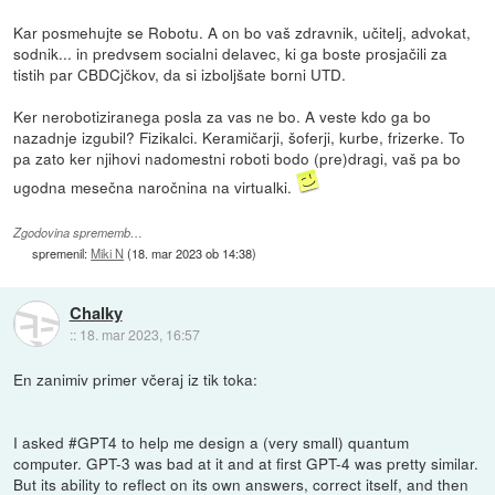
Kar posmehujte se Robotu. A on bo vaš zdravnik, učitelj, advokat,
sodnik... in predvsem socialni delavec, ki ga boste prosjačili za
tistih par CBDCjčkov, da si izboljšate borni UTD.
Ker nerobotiziranega posla za vas ne bo. A veste kdo ga bo
nazadnje izgubil? Fizikalci. Keramičarji, šoferji, kurbe, frizerke. To
pa zato ker njihovi nadomestni roboti bodo (pre)dragi, vaš pa bo
ugodna mesečna naročnina na virtualki.
Zgodovina sprememb…
spremenil:
Miki N
(
18. mar 2023 ob 14:38
)
Chalky
::
18. mar 2023, 16:57
En zanimiv primer včeraj iz tik toka:
I asked #GPT4 to help me design a (very small) quantum
computer. GPT-3 was bad at it and at first GPT-4 was pretty similar.
But its ability to reflect on its own answers, correct itself, and then