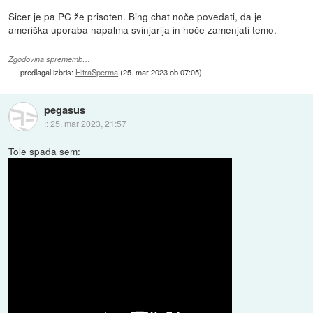
Sicer je pa PC že prisoten. Bing chat noče povedati, da je
ameriška uporaba napalma svinjarija in hoče zamenjati temo.
Zgodovina sprememb…
predlagal izbris:
HitraSperma
(
25. mar 2023 ob 07:05
)
pegasus
::
25. mar 2023, 21:57
Tole spada sem: