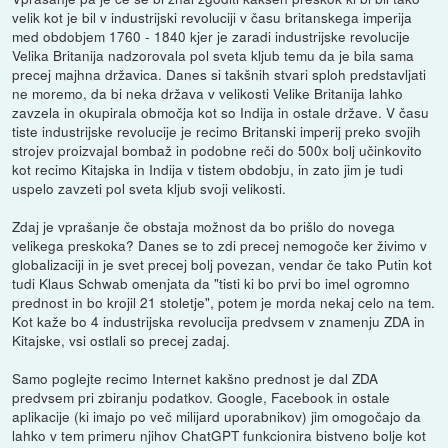
velik kot je bil v industrijski revoluciji v času britanskega imperija
med obdobjem 1760 - 1840 kjer je zaradi industrijske revolucije
Velika Britanija nadzorovala pol sveta kljub temu da je bila sama
precej majhna državica. Danes si takšnih stvari sploh predstavljati
ne moremo, da bi neka država v velikosti Velike Britanija lahko
zavzela in okupirala območja kot so Indija in ostale države. V času
tiste industrijske revolucije je recimo Britanski imperij preko svojih
strojev proizvajal bombaž in podobne reči do 500x bolj učinkovito
kot recimo Kitajska in Indija v tistem obdobju, in zato jim je tudi
uspelo zavzeti pol sveta kljub svoji velikosti.
Zdaj je vprašanje če obstaja možnost da bo prišlo do novega
velikega preskoka? Danes se to zdi precej nemogoče ker živimo v
globalizaciji in je svet precej bolj povezan, vendar če tako Putin kot
tudi Klaus Schwab omenjata da "tisti ki bo prvi bo imel ogromno
prednost in bo krojil 21 stoletje", potem je morda nekaj celo na tem.
Kot kaže bo 4 industrijska revolucija predvsem v znamenju ZDA in
Kitajske, vsi ostlali so precej zadaj.
Samo poglejte recimo Internet kakšno prednost je dal ZDA
predvsem pri zbiranju podatkov. Google, Facebook in ostale
aplikacije (ki imajo po več milijard uporabnikov) jim omogočajo da
lahko v tem primeru njihov ChatGPT funkcionira bistveno bolje kot