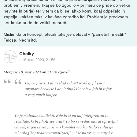
problem v vremenu (kaj se bo zgodilo v primeru če pride do velike
nevihte in burje) ter v tem da bi se lahko komu kdaj odpeljalo in
zapeljal kakšen taksi v kakšno zgradbo itd. Problem je predvsem
ker lahko pride do velikih nesreč.
Mislim da bi koncept letečih taksijev deloval v "pametnih mestih"
Telosa, Neom itd.
Chalky
::
18. mar 2023, 21:58
Meizu
je
18. mar 2023 ob 21:16
izjavil
:
Punca pravi: I'm so glad I don't work in physics
anymore because I don't think there is a job in it for
a very much longer.
To je malodane bullshit. Kdo bi si pa naj interpretiral te
rezultate, ki bi jih AI serviral? To bo še vedno moral opravljat
človek, razen če res mislimo komplet vso kontrolo evolucije
tehnologije predat avtomatizaciji, mi se pa vrnemo nazaj v