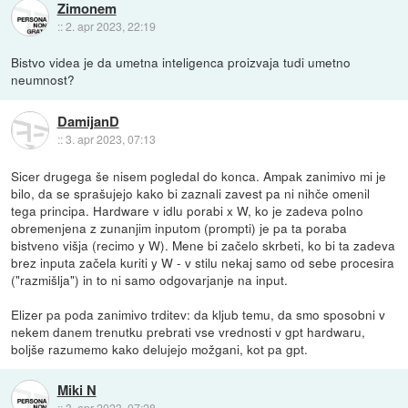
Zimonem
::
2. apr 2023, 22:19
Bistvo videa je da umetna inteligenca proizvaja tudi umetno
neumnost?
DamijanD
::
3. apr 2023, 07:13
Sicer drugega še nisem pogledal do konca. Ampak zanimivo mi je
bilo, da se sprašujejo kako bi zaznali zavest pa ni nihče omenil
tega principa. Hardware v idlu porabi x W, ko je zadeva polno
obremenjena z zunanjim inputom (prompti) je pa ta poraba
bistveno višja (recimo y W). Mene bi začelo skrbeti, ko bi ta zadeva
brez inputa začela kuriti y W - v stilu nekaj samo od sebe procesira
("razmišlja") in to ni samo odgovarjanje na input.
Elizer pa poda zanimivo trditev: da kljub temu, da smo sposobni v
nekem danem trenutku prebrati vse vrednosti v gpt hardwaru,
boljše razumemo kako delujejo možgani, kot pa gpt.
Miki N
::
3. apr 2023, 07:28