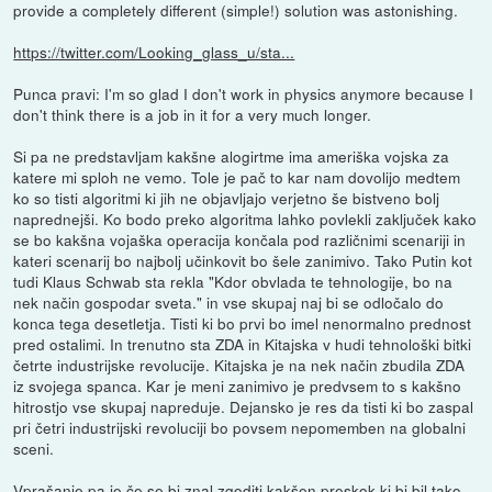
provide a completely different (simple!) solution was astonishing.
https://twitter.com/Looking_glass_u/sta...
Punca pravi: I'm so glad I don't work in physics anymore because I
don't think there is a job in it for a very much longer.
Si pa ne predstavljam kakšne alogirtme ima ameriška vojska za
katere mi sploh ne vemo. Tole je pač to kar nam dovolijo medtem
ko so tisti algoritmi ki jih ne objavljajo verjetno še bistveno bolj
naprednejši. Ko bodo preko algoritma lahko povlekli zaključek kako
se bo kakšna vojaška operacija končala pod različnimi scenariji in
kateri scenarij bo najbolj učinkovit bo šele zanimivo. Tako Putin kot
tudi Klaus Schwab sta rekla "Kdor obvlada te tehnologije, bo na
nek način gospodar sveta." in vse skupaj naj bi se odločalo do
konca tega desetletja. Tisti ki bo prvi bo imel nenormalno prednost
pred ostalimi. In trenutno sta ZDA in Kitajska v hudi tehnološki bitki
četrte industrijske revolucije. Kitajska je na nek način zbudila ZDA
iz svojega spanca. Kar je meni zanimivo je predvsem to s kakšno
hitrostjo vse skupaj napreduje. Dejansko je res da tisti ki bo zaspal
pri četri industrijski revoluciji bo povsem nepomemben na globalni
sceni.
Vprašanje pa je če se bi znal zgoditi kakšen preskok ki bi bil tako