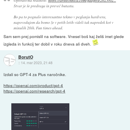
Operativna realnost:
https://arstechnica.com/gadgets/2023/02...
Stvar je še predraga in preveč butasta.
Bo pa to pognalo interesantno tekmo v peglanju hardvera,
napovedujem da bomo že v petih letih videli tak napredek kot v
minulih 20ih. Fun times ahead.
Sam sem prej pomislil na software. Vnesel boš kaj želiš imet glede
izgleda in funkcij ter dobil v roku dneva ali dveh.
BorutO
::
14. mar 2023, 21:48
Izdali so GPT-4 za Plus naročnike.
https://openai.com/product/gpt-4
https://openai.com/research/gpt-4