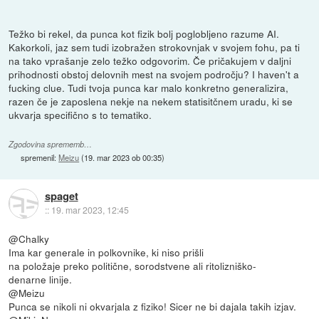
Težko bi rekel, da punca kot fizik bolj poglobljeno razume AI.
Kakorkoli, jaz sem tudi izobražen strokovnjak v svojem fohu, pa ti
na tako vprašanje zelo težko odgovorim. Če pričakujem v daljni
prihodnosti obstoj delovnih mest na svojem področju? I haven't a
fucking clue. Tudi tvoja punca kar malo konkretno generalizira,
razen če je zaposlena nekje na nekem statisitčnem uradu, ki se
ukvarja specifično s to tematiko.
Zgodovina sprememb…
spremenil:
Meizu
(
19. mar 2023 ob 00:35
)
spaget
::
19. mar 2023, 12:45
@Chalky
Ima kar generale in polkovnike, ki niso prišli
na položaje preko politične, sorodstvene ali ritolizniško-
denarne linije.
@Meizu
Punca se nikoli ni okvarjala z fiziko! Sicer ne bi dajala takih izjav.