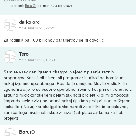
spremenil:
BorutO
(
14. mar 2023 ob 22:02
)
darkolord
::
14. mar 2023, 22:24
Za rodilnik pa 100 bilijonov parametrov še ni dovolj :)
Tero
::
17. mar 2023, 16:50
Sam se vsak dan igram z chatgpt. Največ z pisanje raznih
programov. Ker nikoli nisem bil programer in nikoli ne bom je to
nekaj izjemno uporabnega. Res da je omejeno število vrstic ki jih
zgenerira a je to še vseeno uporabno. recimo kot primer trenutno z
arduino mikrokonotlerjem delam tak hobi projekt ki bi mi omogočal
jeopardy style kviz ( se poravi nekaj tipk kdo prvi pritisne, prižgana
lučka itd.) Nekaj kar chatgpt lahko naredi zelo hitro in enostavno,
sam pa tega nikoli nebi skup zmazal.( ali plačeval komu za hobi
projekt)
BorutO