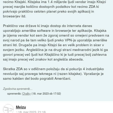
recimo Kitajski. Kitajska ima 1.4 milijarde ljudi vendar imajo Kitajci
precej manjše količino dostopnih podatkov kot recimo ZDA ki
pokrivajo praktično celoten planet preko svojih aplikacij in
browserjev itd.
Praktično vse države ki imajo dostop do interneta danes
uporabljajo ameriške software in browserje ter aplikacije. Kitajska
je izjema vendar kot sem že zgoraj omenil so omejeni predvsem na
svoj narod pa še tam veliko ljudi preko VPN-ja uporablja ameriške
strani itd. Drugače pa imajo Kitajci še en velik problem in sicer v
svojem jeziku. Angleščina je na drugi strani mednarodni jezik ki ga
govori precej več ljudi kot Kitajščino ki je tudi precej bolj zahtevna
saj imajo precej več znakov kot anglešča abeceda.
Skratka ZDA so v odličnem položaju da si pokurijo 4 industrijsko
revolucijo saj pravega tekmega ni (razen kitajske). Vprašanje je
samo kakšen del bodo pograbili Američani.
Zgodovina sprememb…
spremenilo:
Chalky
(
18. mar 2023 ob 17:02
)
Meizu
::
18. mar 2023, 21:16