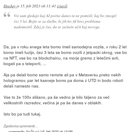
DeeJay
je
15. feb 2023 ob 11:41
izjavil
:
Vsi sam gledajo kaj AI počne danes in ne pomisli, kaj bo zmogel
čez 5 let. Bojte se za službe, ki jih bo AI brez problema
nadomestil. Zdej je čas, da se začnete učit kaj novega.
Da, pa v roku enega leta bomo imeli samodejna vozila, v roku 2 let
bomo imeli fuzijo, čez 3 leta se bomo vozili z jetpacki okrog, vse bo
na NFT, vse bo na blockchainu, na morje gremo z letečimi avti,
bogati pa s teleporti, ...
Aja pa delali bomo samo remote ali pa v Metaversu preko nekih
hologramov, par let kasneje bomo pa doma z UTD in bodo roboti
delali namesto nas.
Vse to že 100x slišano, pa še vedno je bilo faljeno za več
velikostnih razredov, večina je pa še danes v oblakih.
Isto bo pa tudi tukaj.
Zgodovina sprememb…
spremenilo:
AtaŠtumf
(
15. feb 2023 ob 13:08
)