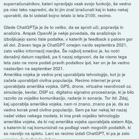
superračunalnikov, kateri opravljajo vsak svojo funkcijo, še vedno
pa niso tako napredni, da bi jim znal izračunati kaj in kako nekaj
uporabiti, da bi izdelali bojno letalo iz leta 2100, recimo.
Glede ChatGPTja je že to veliko, da se sproti uči, popravlja in
analizira. Ampak OpenAI je nekje povedala, da analizirajo in
izboljšujejo samo tiste podatke, v katerih je feedback s palcem gor
ali dol. Zraven tega je ChatGPT omejen na/do septembra 2021,
zato veliko informacij manjka. Še najbolj smešno je, ko notri
današnji datum napišeš, pa ti nazaj odgovori, da še nismo tega
leta zato ne more podati pravih podatkov ipd, ker on je še vedno
nastavljen na september 2021.
Ameriška vojska je vedno prej uporabljala tehnologijo, kot jo je
začela uporabljati civilna populacija. Recimo internet je prva
uporabljala ameriška vojska, GPS, drone, virtualne resničnosti oz.
simulacije, kevlar, DSP oz. digitalno signalno procesiranje, ki je bilo
razvito za vojaško komunikacijo, radarje in sonarje, Tor itd. Zdaj,
kaj uporablja ameriška vojska, nam ni znano, znano pa je, da so
vedno korak pred civilno populacijo. Sem pa kar nekaj let nazaj
našel video nekega modela, ki ima prek vojaško tehnologijo
ameriške vojske, da bi naj ameriška vojska uporabljala sistem AIja,
s katerim bi naj komunicirali na podlagi vseh mogočih podatkih, ki
so navoljo na spletu. Lani so recimo izdali ChatGPT, ki pa je zelo
omejen, če tudi zelo dober.