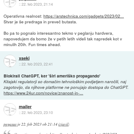
::
22. feb 2023, 21:14
Operativna realnost:
https://arstechnica.com/gadgets/2023/02...
Stvar je še predraga in preveč butasta.
Bo pa to pognalo interesantno tekmo v peglanju hardvera,
napovedujem da bomo že v petih letih videli tak napredek kot v
minulih 20ih. Fun times ahead.
xseki
::
22. feb 2023, 22:41
Blokirali ChatGPT, ker 'širi ameriško propagando'
Kitajski regulatorji so domačim tehnološkim podjetjem naročili, naj
zagotovijo, da njihove platforme ne ponujajo dostopa do ChatGPT.
https://www.24ur.com/novice/znanost-in-...
mailer
::
22. feb 2023, 23:10
pegasus
je
22. feb 2023 ob 21:14
izjavil
: