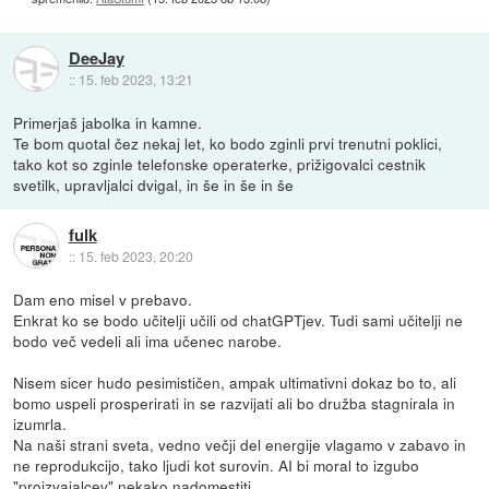
DeeJay
::
15. feb 2023, 13:21
Primerjaš jabolka in kamne.
Te bom quotal čez nekaj let, ko bodo zginli prvi trenutni poklici,
tako kot so zginle telefonske operaterke, prižigovalci cestnik
svetilk, upravljalci dvigal, in še in še in še
fulk
::
15. feb 2023, 20:20
Dam eno misel v prebavo.
Enkrat ko se bodo učitelji učili od chatGPTjev. Tudi sami učitelji ne
bodo več vedeli ali ima učenec narobe.
Nisem sicer hudo pesimističen, ampak ultimativni dokaz bo to, ali
bomo uspeli prosperirati in se razvijati ali bo družba stagnirala in
izumrla.
Na naši strani sveta, vedno večji del energije vlagamo v zabavo in
ne reprodukcijo, tako ljudi kot surovin. AI bi moral to izgubo
"proizvajalcev" nekako nadomestiti.