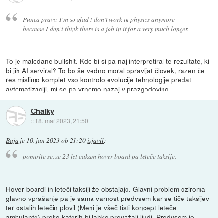
Punca pravi: I'm so glad I don't work in physics anymore
because I don't think there is a job in it for a very much longer.
To je malodane bullshit. Kdo bi si pa naj interpretiral te rezultate, ki
bi jih AI serviral? To bo še vedno moral opravljat človek, razen če
res mislimo komplet vso kontrolo evolucije tehnologije predat
avtomatizaciji, mi se pa vrnemo nazaj v prazgodovino.
Chalky
::
18. mar 2023, 21:50
Baja
je
10. jan 2023 ob 21:20
izjavil
:
pomirite se. ze 23 let cakam hover board pa leteče taksije.
Hover boardi in leteči taksiji že obstajajo. Glavni problem oziroma
glavno vprašanje pa je sama varnost predvsem kar se tiče taksijev
ter ostalih letečin plovil (Meni je všeč tisti koncept leteče
ambulante) preko katerih bi lahko prevažali ljudi. Predvsem je