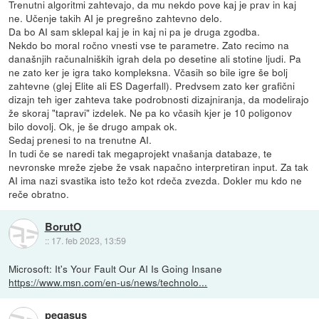
Trenutni algoritmi zahtevajo, da mu nekdo pove kaj je prav in kaj
ne. Učenje takih AI je pregrešno zahtevno delo.
Da bo AI sam sklepal kaj je in kaj ni pa je druga zgodba.
Nekdo bo moral ročno vnesti vse te parametre. Zato recimo na
današnjih računalniških igrah dela po desetine ali stotine ljudi. Pa
ne zato ker je igra tako kompleksna. Včasih so bile igre še bolj
zahtevne (glej Elite ali ES Dagerfall). Predvsem zato ker grafični
dizajn teh iger zahteva take podrobnosti dizajniranja, da modelirajo
že skoraj "tapravi" izdelek. Ne pa ko včasih kjer je 10 poligonov
bilo dovolj. Ok, je še drugo ampak ok.
Sedaj prenesi to na trenutne AI.
In tudi če se naredi tak megaprojekt vnašanja databaze, te
nevronske mreže zjebe že vsak napačno interpretiran input. Za tak
AI ima nazi svastika isto težo kot rdeča zvezda. Dokler mu kdo ne
reče obratno.
BorutO
::
17. feb 2023, 13:59
Microsoft: It's Your Fault Our AI Is Going Insane
https://www.msn.com/en-us/news/technolo...
pegasus