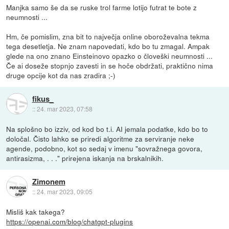
Manjka samo še da se ruske trol farme lotijo futrat te bote z
neumnosti ...
Hm, če pomislim, zna bit to največja online oboroževalna tekma
tega desetletja. Ne znam napovedati, kdo bo tu zmagal. Ampak
glede na ono znano Einsteinovo opazko o človeški neumnosti ...
Če ai doseže stopnjo zavesti in se hoče obdržati, praktično nima
druge opcije kot da nas zradira ;-)
fikus_
::
24. mar 2023, 07:58
Na splošno bo izziv, od kod bo t.i. AI jemala podatke, kdo bo to
določal. Čisto lahko se priredi algoritme za serviranje neke
agende, podobno, kot so sedaj v imenu "sovražnega govora,
antirasizma, . . ." prirejena iskanja na brskalnikih.
Zimonem
::
24. mar 2023, 09:05
Misliš kak takega?
https://openai.com/blog/chatgpt-plugins