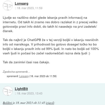
Lonsarg
::
18. mar 2023, 11:59
Ljudje so različno dobri glede iskanja pravih informacij na
internetu. Od takih ki znamo res dobro raziskat in z precej veliko
gotovostjo pravi info dobit, do takih ki nasedejo na prvi zadetek/
članek.
Tak da najbrž je ChatGPB že v tej verziji boljši v iskanju resničnih
info od marsikoga. V prihodnosti bo gotovo dosegel točko ko bo
boljši v iskanju pravih info od 99% ljudi. In nato bo boljši od 100%
vseh ljudi in počasi bo začel nadomeščati razna dela ljudi :)
Tak da zanimivi časi nas čakajo.
Zgodovina sprememb…
spremenil:
Lonsarg
(
18. mar 2023 ob 11:59
)
LightBit
::
18. mar 2023, 13:43
Bolibri
je
18. mar 2023 ob 11:45
izjavil
: