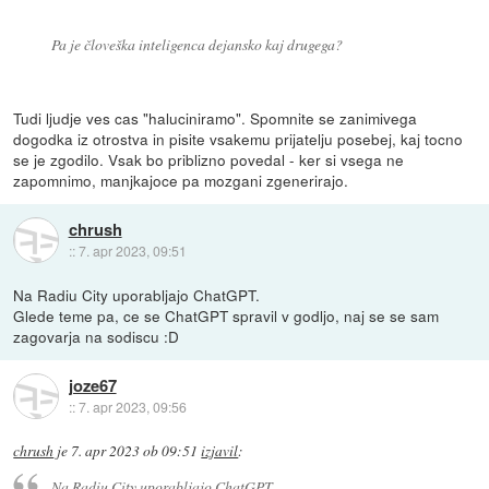
Pa je človeška inteligenca dejansko kaj drugega?
Tudi ljudje ves cas "haluciniramo". Spomnite se zanimivega
dogodka iz otrostva in pisite vsakemu prijatelju posebej, kaj tocno
se je zgodilo. Vsak bo priblizno povedal - ker si vsega ne
zapomnimo, manjkajoce pa mozgani zgenerirajo.
chrush
::
7. apr 2023, 09:51
Na Radiu City uporabljajo ChatGPT.
Glede teme pa, ce se ChatGPT spravil v godljo, naj se se sam
zagovarja na sodiscu :D
joze67
::
7. apr 2023, 09:56
chrush
je
7. apr 2023 ob 09:51
izjavil
:
Na Radiu City uporabljajo ChatGPT.