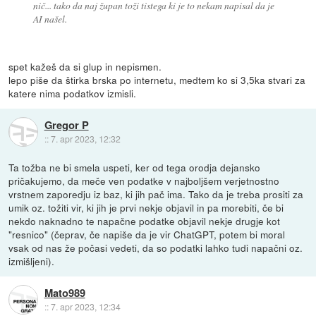
nič... tako da naj župan toži tistega ki je to nekam napisal da je
AI našel.
spet kažeš da si glup in nepismen.
lepo piše da štirka brska po internetu, medtem ko si 3,5ka stvari za
katere nima podatkov izmisli.
Gregor P
::
7. apr 2023, 12:32
Ta tožba ne bi smela uspeti, ker od tega orodja dejansko
pričakujemo, da meče ven podatke v najboljšem verjetnostno
vrstnem zaporedju iz baz, ki jih pač ima. Tako da je treba prositi za
umik oz. tožiti vir, ki jih je prvi nekje objavil in pa morebiti, če bi
nekdo naknadno te napačne podatke objavil nekje drugje kot
"resnico" (čeprav, če napiše da je vir ChatGPT, potem bi moral
vsak od nas že počasi vedeti, da so podatki lahko tudi napačni oz.
izmišljeni).
Mato989
::
7. apr 2023, 12:34