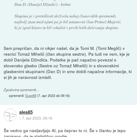
Dan D. (Danijel Džindić) - bobni
Skupina je v preteklosti doživela nekaj članovskih sprememb,
najbolj znan med njimi pa je bil ustanovni član Primož Majerič,
ki je igral kitaro in bil vokalist v prvih letih delovanja skupine.
Sem prepričan, da ni nikjer našel, da je Tomi M. (Tomi Meglič) v
resnici Tomaž Mihelič (član skupine sestre). Pa tudi ne vem, kje je
dobil Danijela Džindića. Podatke je pač napačno povezal s
slovensko glasbo (Sestre oz Tomaž Mihelič) in s slovenskimi
glasbenimi skupinami (Dan D) in smo dobili napačne informacije, ki
si jih je naravnost izmislil.
Zgodovina sprememb…
spremenil:
GupeM
(
7. apr 2023 ob 09:16
)
ales85
::
7. apr 2023, 09:16
Še vedno ga nasljavljajo AI, pa čeprav to ni. Še v članku je lepo
zapisano, da je statistično orodje.