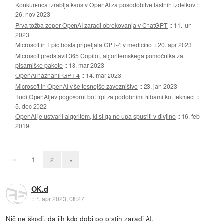
Konkurenca izrablja kaos v OpenAI za posodobitve lastnih izdelkov
::
26. nov 2023
Prva tožba zoper OpenAI zaradi obrekovanja v ChatGPT
::
11. jun
2023
Microsoft in Epic bosta pripeljala GPT-4 v medicino
::
20. apr 2023
Microsoft predstavil 365 Copilot, algoritemskega pomočnika za
pisarniške pakete
::
18. mar 2023
OpenAI naznanil GPT-4
::
14. mar 2023
Microsoft in OpenAI v še tesnejše zavezništvo
::
23. jan 2023
Tudi OpenAIjev pogovorni bot trpi za podobnimi hibami kot tekmeci
::
5. dec 2022
OpenAI je ustvaril algoritem, ki si ga ne upa spustiti v divjino
::
16. feb
2019
«
1
2
»
OK.d
::
7. apr 2023, 08:27
Nič ne škodi, da jih kdo dobi po prstih zaradi AI.