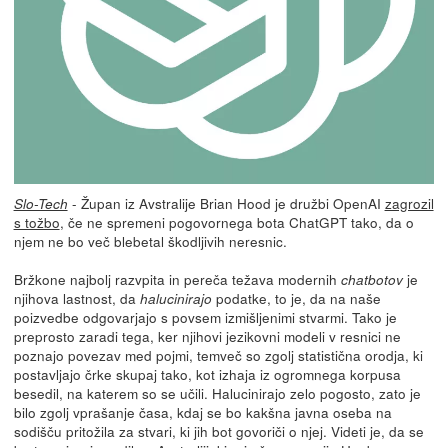
- Župan iz Avstralije Brian Hood je družbi OpenAI
zagrozil
Slo-Tech
s tožbo
, če ne spremeni pogovornega bota ChatGPT tako, da o
njem ne bo več blebetal škodljivih neresnic.
Bržkone najbolj razvpita in pereča težava modernih
je
chatbotov
njihova lastnost, da
podatke, to je, da na naše
halucinirajo
poizvedbe odgovarjajo s povsem izmišljenimi stvarmi. Tako je
preprosto zaradi tega, ker njihovi jezikovni modeli v resnici ne
poznajo povezav med pojmi, temveč so zgolj statistična orodja, ki
postavljajo črke skupaj tako, kot izhaja iz ogromnega korpusa
besedil, na katerem so se učili. Halucinirajo zelo pogosto, zato je
bilo zgolj vprašanje časa, kdaj se bo kakšna javna oseba na
sodišču pritožila za stvari, ki jih bot govoriči o njej. Videti je, da se