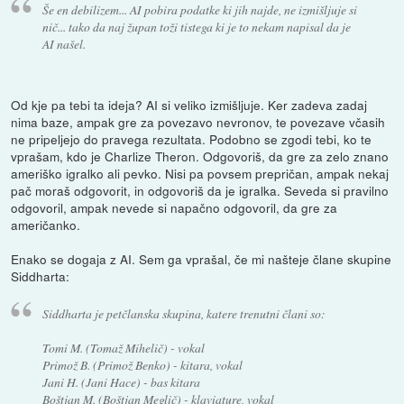
Še en debilizem... AI pobira podatke ki jih najde, ne izmišljuje si
nič... tako da naj župan toži tistega ki je to nekam napisal da je
AI našel.
Od kje pa tebi ta ideja? AI si veliko izmišljuje. Ker zadeva zadaj
nima baze, ampak gre za povezavo nevronov, te povezave včasih
ne pripeljejo do pravega rezultata. Podobno se zgodi tebi, ko te
vprašam, kdo je Charlize Theron. Odgovoriš, da gre za zelo znano
ameriško igralko ali pevko. Nisi pa povsem prepričan, ampak nekaj
pač moraš odgovorit, in odgovoriš da je igralka. Seveda si pravilno
odgovoril, ampak nevede si napačno odgovoril, da gre za
američanko.
Enako se dogaja z AI. Sem ga vprašal, če mi našteje člane skupine
Siddharta:
Siddharta je petčlanska skupina, katere trenutni člani so:
Tomi M. (Tomaž Mihelič) - vokal
Primož B. (Primož Benko) - kitara, vokal
Jani H. (Jani Hace) - bas kitara
Boštjan M. (Boštjan Meglič) - klaviature, vokal