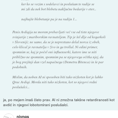
ker ko se vozim s sodelavci in poslušam te radije se
mi zdi da nek bot blebeta naključne bedarije v eter...
najhujše blebetanje pa je na radiju 1...
Penis Avdiqija ne morem prebavljati več vse od tiste njegove
svinjarije z mariborskim ravnateljem. Tip je šel dlje od kogarkoli
v Sloveniji; ne samo, da se je neprestano delal norca iz obeh,
celo klical je ravnatelja v živo in ga trollal. Ni edini primer,
spomnim se, kaj je počel oni influenserki, katere ime se niti
približno ne spomnim, spomnim pa se njegovega očitka njej, da
je bog prejšnji dan vzel napačnega (Demetra Bitenca) in še par
podobnih.
Mislim, da noben AI ni sposoben biti tako nizkoten kot je lahko
Qrac Avdiqi. Morda niti tako nizkoten, kot so njegovi redni
poslušalci...
ja, po mojem imaš čisto prav. AI ni zmožna takšne retardiranosti kot
avdić in njegovi lobotomirani poslušalci.
njyngs