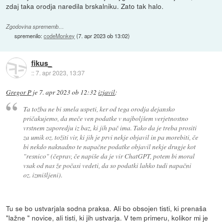
zdaj taka orodja naredila brskalniku. Zato tak halo.
Zgodovina sprememb…
spremenilo:
codeMonkey
(
7. apr 2023 ob 13:02
)
fikus_
::
7. apr 2023, 13:37
Gregor P
je
7. apr 2023 ob 12:32
izjavil
:
Ta tožba ne bi smela uspeti, ker od tega orodja dejansko
pričakujemo, da meče ven podatke v najboljšem verjetnostno
vrstnem zaporedju iz baz, ki jih pač ima. Tako da je treba prositi
za umik oz. tožiti vir, ki jih je prvi nekje objavil in pa morebiti, če
bi nekdo naknadno te napačne podatke objavil nekje drugje kot
"resnico" (čeprav, če napiše da je vir ChatGPT, potem bi moral
vsak od nas že počasi vedeti, da so podatki lahko tudi napačni
oz. izmišljeni).
Tu se bo ustvarjala sodna praksa. Ali bo obsojen tisti, ki prenaša
"lažne " novice, ali tisti, ki jih ustvarja. V tem primeru, kolikor mi je