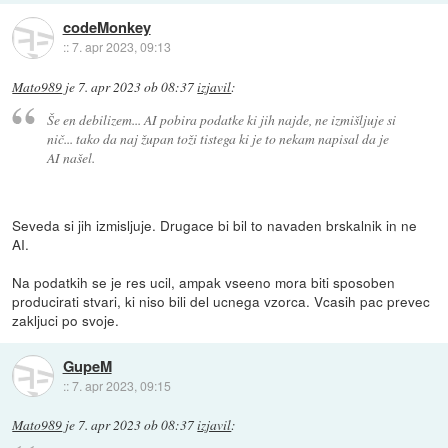
codeMonkey
::
7. apr 2023, 09:13
Mato989
je
7. apr 2023 ob 08:37
izjavil
:
Še en debilizem... AI pobira podatke ki jih najde, ne izmišljuje si
nič... tako da naj župan toži tistega ki je to nekam napisal da je
AI našel.
Seveda si jih izmisljuje. Drugace bi bil to navaden brskalnik in ne
AI.
Na podatkih se je res ucil, ampak vseeno mora biti sposoben
producirati stvari, ki niso bili del ucnega vzorca. Vcasih pac prevec
zakljuci po svoje.
GupeM
::
7. apr 2023, 09:15
Mato989
je
7. apr 2023 ob 08:37
izjavil
: