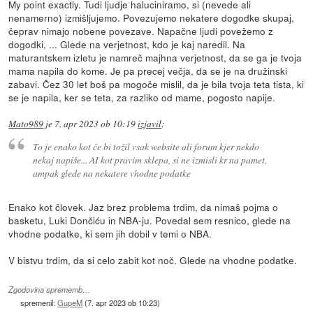
My point exactly. Tudi ljudje haluciniramo, si (nevede ali
nenamerno) izmišljujemo. Povezujemo nekatere dogodke skupaj,
čeprav nimajo nobene povezave. Napačne ljudi povežemo z
dogodki, ... Glede na verjetnost, kdo je kaj naredil. Na
maturantskem izletu je namreč majhna verjetnost, da se ga je tvoja
mama napila do kome. Je pa precej večja, da se je na družinski
zabavi. Čez 30 let boš pa mogoče mislil, da je bila tvoja teta tista, ki
se je napila, ker se teta, za razliko od mame, pogosto napije.
Mato989
je
7. apr 2023 ob 10:19
izjavil
:
To je enako kot če bi tožil vsak website ali forum kjer nekdo
nekaj napiše... AI kot pravim sklepa, si ne izmisli kr na pamet,
ampak glede na nekatere vhodne podatke
Enako kot človek. Jaz brez problema trdim, da nimaš pojma o
basketu, Luki Dončiću in NBA-ju. Povedal sem resnico, glede na
vhodne podatke, ki sem jih dobil v temi o NBA.
V bistvu trdim, da si celo zabit kot noč. Glede na vhodne podatke.
Zgodovina sprememb…
spremenil:
GupeM
(
7. apr 2023 ob 10:23
)