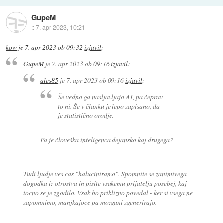
GupeM
::
7. apr 2023, 10:21
kow
je
7. apr 2023 ob 09:32
izjavil
:
GupeM
je
7. apr 2023 ob 09:16
izjavil
:
ales85
je
7. apr 2023 ob 09:16
izjavil
:
Še vedno ga nasljavljajo AI, pa čeprav
to ni. Še v članku je lepo zapisano, da
je statistično orodje.
Pa je človeška inteligenca dejansko kaj drugega?
Tudi ljudje ves cas "haluciniramo". Spomnite se zanimivega
dogodka iz otrostva in pisite vsakemu prijatelju posebej, kaj
tocno se je zgodilo. Vsak bo priblizno povedal - ker si vsega ne
zapomnimo, manjkajoce pa mozgani zgenerirajo.