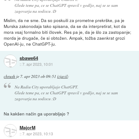
Glede teme pa, ce se ChatGPT spravil v godljo, naj se se sam
zagovarja na sodiscu :D
Mislim, da ne sme. Da so poskuili za prometne prekrške, pa je
Murska zakonodaja tako spisana, da se da interpretirat, kot da
mora vsaj formalno biti človek. Res pa je, da je šlo za zastopanje;
morda je drugače, če si obtožen. Ampak, tožba zaenkrat grozi
OpenAI-ju, ne ChatGPT-ju.
sbawe64
::
7. apr 2023, 10:01
chrush
je
7. apr 2023 ob 09:51
izjavil
:
Na Radiu City uporabljajo ChatGPT.
Glede teme pa, ce se ChatGPT spravil v godljo, naj se se sam
zagovarja na sodiscu :D
Na kakšen način ga uporabljajo ?
MajorM
::
7. apr 2023, 10:13