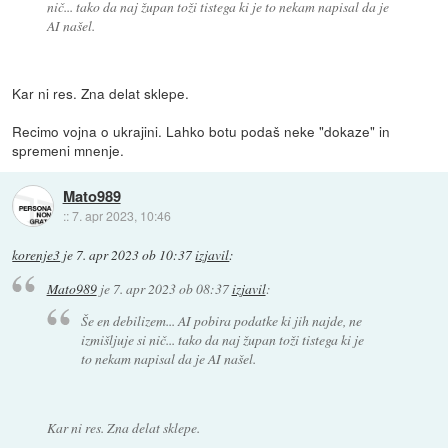
nič... tako da naj župan toži tistega ki je to nekam napisal da je
AI našel.
Kar ni res. Zna delat sklepe.
Recimo vojna o ukrajini. Lahko botu podaš neke "dokaze" in
spremeni mnenje.
Mato989
::
7. apr 2023, 10:46
korenje3
je
7. apr 2023 ob 10:37
izjavil
:
Mato989
je
7. apr 2023 ob 08:37
izjavil
:
Še en debilizem... AI pobira podatke ki jih najde, ne
izmišljuje si nič... tako da naj župan toži tistega ki je
to nekam napisal da je AI našel.
Kar ni res. Zna delat sklepe.