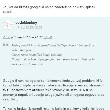
Ja, kot da bi tožil google ki najde zadetek na neki žnj spletni
strani...
codeMonkey
::
7. apr 2023, 12:52
darkz
je
7. apr 2023 ob 12:27
izjavil
:
Malo prevelik halo je zaradi tega GPT-ja. Kao Ai. Ne opažam
neke inteligence.
Gre se samo za malček boljši iskalnik.
Namesto da ti brskaš po googlu ti on opravi to delo. Oni pa ko
da so ustvarili nov svet.
Google ti npr. ne zgenerira namenske kode za tvoj problem, ki je
komot lahko implementacija neke specifikacije z vec sto stranmi, in
to z upostevanjem arhitekturnih vzorcev, ki jih zelis. Niti ne
popravlja napak pri ucenju tujega jezika ali omogoca pogovora za
vajo. Itd...
To kar je brskalnik naredil iskanju knjig in clankov v knjiznici, bodo