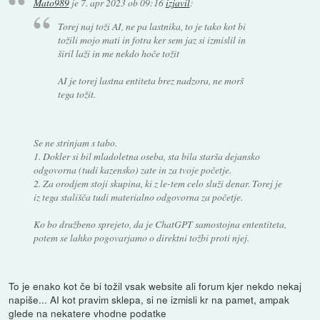
Mato989
je
7. apr 2023 ob 09:16
izjavil
:
Torej naj toži AI, ne pa lastnika, to je tako kot bi
tožili mojo mati in fotra ker sem jaz si izmislil in
širil laži in me nekdo hoče tožit
AI je torej lastna entiteta brez nadzora, ne morš
tega tožit.
Se ne strinjam s tabo.
1. Dokler si bil mladoletna oseba, sta bila starša dejansko
odgovorna (tudi kazensko) zate in za tvoje početje.
2. Za orodjem stoji skupina, ki z le-tem celo služi denar. Torej je
iz tega stališča tudi materialno odgovorna za početje.
Ko bo družbeno sprejeto, da je ChatGPT samostojna ententiteta,
potem se lahko pogovarjamo o direktni tožbi proti njej.
To je enako kot če bi tožil vsak website ali forum kjer nekdo nekaj
napiše... AI kot pravim sklepa, si ne izmisli kr na pamet, ampak
glede na nekatere vhodne podatke