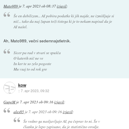
Mato989
je
7. apr 2023 ob 08:37
izjavil
:
Še en debilizem... AI pobira podatke ki jih najde, ne izmišljuje si
nič... tako da naj župan toži tistega ki je to nekam napisal da je
AI našel.
Ah, Mato989, večni sedemnajstletnik.
Sicer pa rad v stvari se spušča
O katerih nič ne ve
In ker te so zelo pogoste
Mu vsaj to od rok gre
kow
::
7. apr 2023, 09:32
GupeM
je
7. apr 2023 ob 09:16
izjavil
:
ales85
je
7. apr 2023 ob 09:16
izjavil
:
Še vedno ga nasljavljajo AI, pa čeprav to ni. Še v
članku je lepo zapisano, da je statistično orodje.