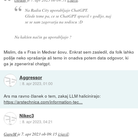
Na Radiu City uporabljajo ChatGPT.
Glede teme pa, ce se ChatGPT spravil v godljo, naj
se se sam zagovarja na sodiscu :D
Na kakšen način ga uporabljajo ?
Mislim, da v Fras in Medvar šovu. Enkrat sem zasledil, da folk lahko
pošlje neko vprašanje ali temo in onadva potem data odgovor, ki
ga je zgeneriral chatgpt.
Aggressor
::
8. apr 2023, 01:00
Ars ma ravno članek o tem, zakaj LLM halicinirajo:
https://arstechnica.com/information-tec...
Nikec3
::
8. apr 2023, 04:21
GupeM
je
7. apr 2023 ob 09:15
izjavil
: