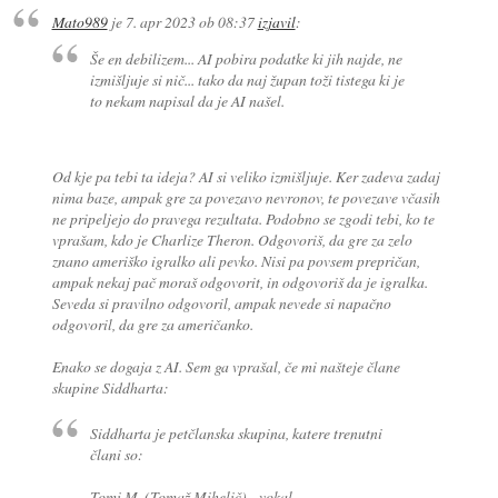
Mato989
je
7. apr 2023 ob 08:37
izjavil
:
Še en debilizem... AI pobira podatke ki jih najde, ne
izmišljuje si nič... tako da naj župan toži tistega ki je
to nekam napisal da je AI našel.
Od kje pa tebi ta ideja? AI si veliko izmišljuje. Ker zadeva zadaj
nima baze, ampak gre za povezavo nevronov, te povezave včasih
ne pripeljejo do pravega rezultata. Podobno se zgodi tebi, ko te
vprašam, kdo je Charlize Theron. Odgovoriš, da gre za zelo
znano ameriško igralko ali pevko. Nisi pa povsem prepričan,
ampak nekaj pač moraš odgovorit, in odgovoriš da je igralka.
Seveda si pravilno odgovoril, ampak nevede si napačno
odgovoril, da gre za američanko.
Enako se dogaja z AI. Sem ga vprašal, če mi našteje člane
skupine Siddharta:
Siddharta je petčlanska skupina, katere trenutni
člani so:
Tomi M. (Tomaž Mihelič) - vokal