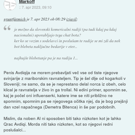
Markoff
::
7. apr 2023, 09:10
gruntfürmich
je
7. apr 2023 ob 08:29
izjavil
:
je možno da slovenski komericalni radiji (pa tudi kdaj pa kdaj
nacionalni) uporabljajo tega chat bota?
ker ko se vozim s sodelavci in poslušam te radije se mi zdi da nek
bot blebeta naključne bedarije v eter...
najhujše blebetanje pa je na radiju 1...
Penis Avdiqija ne morem prebavljati več vse od tiste njegove
svinjarije z mariborskim ravnateljem. Tip je šel dlje od kogarkoli v
Sloveniji; ne samo, da se je neprestano delal norca iz obeh, celo
klical je ravnatelja v živo in ga trollal. Ni edini primer, spomnim se,
kaj je počel oni influenserki, katere ime se niti približno ne
spomnim, spomnim pa se njegovega očitka njej, da je bog prejšnji
dan vzel napačnega (Demetra Bitenca) in še par podobnih.
Mislim, da noben AI ni sposoben biti tako nizkoten kot je lahko
Qrac Avdiqi. Morda niti tako nizkoten, kot so njegovi redni
poslušalci...