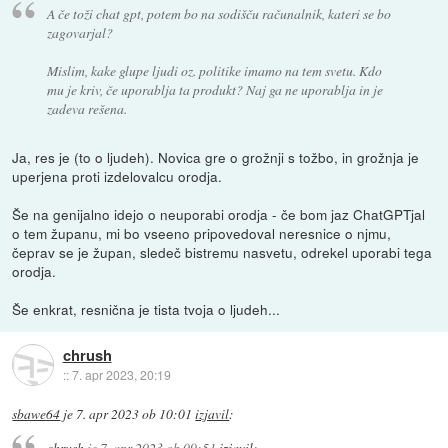
A če toži chat gpt, potem bo na sodišču računalnik, kateri se bo
zagovarjal?
Mislim, kake glupe ljudi oz. politike imamo na tem svetu. Kdo
mu je kriv, če uporablja ta produkt? Naj ga ne uporablja in je
zadeva rešena.
Ja, res je (to o ljudeh). Novica gre o grožnji s tožbo, in grožnja je
uperjena proti izdelovalcu orodja.
Še na genijalno idejo o neuporabi orodja - če bom jaz ChatGPTjal
o tem županu, mi bo vseeno pripovedoval neresnice o njmu,
čeprav se je župan, sledeč bistremu nasvetu, odrekel uporabi tega
orodja.
Še enkrat, resnična je tista tvoja o ljudeh...
chrush
::
7. apr 2023, 20:19
sbawe64
je
7. apr 2023 ob 10:01
izjavil
:
chrush
je
7. apr 2023 ob 09:51
izjavil
: