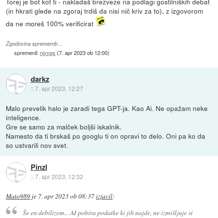
Torej je bot kot ti - nakladaš brezveze na podlagi gostilniških debat
(in hkrati glede na zgoraj trdiš da nisi nič kriv za to), z izgovorom
da ne moreš 100% verificirat
Zgodovina sprememb…
spremenil:
njyngs
(
7. apr 2023 ob 12:00
)
darkz
::
7. apr 2023, 12:27
Malo prevelik halo je zaradi tega GPT-ja. Kao Ai. Ne opažam neke
inteligence.
Gre se samo za malček boljši iskalnik.
Namesto da ti brskaš po googlu ti on opravi to delo. Oni pa ko da
so ustvarili nov svet.
Pinzl
::
7. apr 2023, 12:32
Mato989
je
7. apr 2023 ob 08:37
izjavil
:
Še en debilizem... AI pobira podatke ki jih najde, ne izmišljuje si