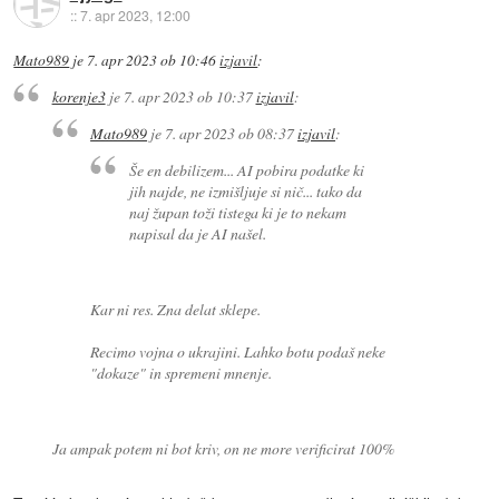
::
7. apr 2023, 12:00
Mato989
je
7. apr 2023 ob 10:46
izjavil
:
korenje3
je
7. apr 2023 ob 10:37
izjavil
:
Mato989
je
7. apr 2023 ob 08:37
izjavil
:
Še en debilizem... AI pobira podatke ki
jih najde, ne izmišljuje si nič... tako da
naj župan toži tistega ki je to nekam
napisal da je AI našel.
Kar ni res. Zna delat sklepe.
Recimo vojna o ukrajini. Lahko botu podaš neke
"dokaze" in spremeni mnenje.
Ja ampak potem ni bot kriv, on ne more verificirat 100%