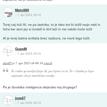
Mato989
::
7. apr 2023, 09:16
Torej naj toži AI, ne pa lastnika, to je tako kot bi tožili mojo mati in
fotra ker sem jaz si izmislil in širil laži in me nekdo hoče tožit
AI je torej lastna entiteta brez nadzora, ne morš tega tožit.
GupeM
::
7. apr 2023, 09:16
ales85
je
7. apr 2023 ob 09:16
izjavil
:
Še vedno ga nasljavljajo AI, pa čeprav to ni. Še v članku je lepo
zapisano, da je statistično orodje.
Pa je človeška inteligenca dejansko kaj drugega?
joze67
::
7. apr 2023, 09:19