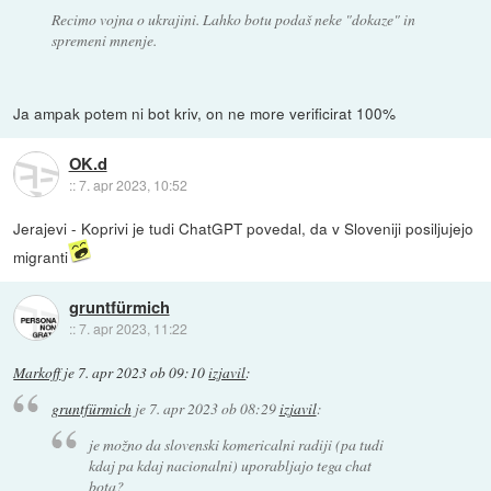
Recimo vojna o ukrajini. Lahko botu podaš neke "dokaze" in
spremeni mnenje.
Ja ampak potem ni bot kriv, on ne more verificirat 100%
OK.d
::
7. apr 2023, 10:52
Jerajevi - Koprivi je tudi ChatGPT povedal, da v Sloveniji posiljujejo
migranti
gruntfürmich
::
7. apr 2023, 11:22
Markoff
je
7. apr 2023 ob 09:10
izjavil
:
gruntfürmich
je
7. apr 2023 ob 08:29
izjavil
:
je možno da slovenski komericalni radiji (pa tudi
kdaj pa kdaj nacionalni) uporabljajo tega chat
bota?