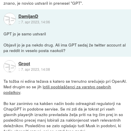
znano, je novico ustvaril in prenesel "GPT".
DamijanD
::
7. apr 2023, 14:06
GPT jo je samo ustvaril
Objavil jo je pa nekdo drug. Ali ima GPT sedaj že twitter account al
pa reddit in veselo posta naokoli?
Groot
::
7. apr 2023, 14:08
Ta tožba ni edina težava s katero se trenutno srečujejo pri OpenAI.
Med drugim so se jih
lotili pooblaščenci za varstvo osebnih
podatkov
.
Bo kar zanimivo na kakšen način bodo odreagirali regulatorji na
ChapGPT in podobne servise. Se mi zdi da je tokrat pri vseh
glavnih playerjih izrazito prevladala želja priti na trg čim prej in so
posledično precej manj lobirali za naklonjenost vseh relevantnih
deležnikov. Posledično se zato oglašajo tudi Musk in podobni, ki
želijo ohromiti razvoj, saj so ostali lepo zadaj.