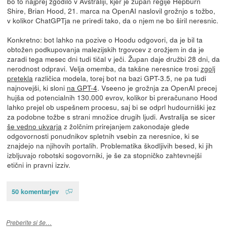
bo to najprej zgodilo v Avstraliji, kjer je župan regije Hepburn
Shire, Brian Hood, 21. marca na OpenAI naslovil grožnjo s tožbo,
v kolikor ChatGPTja ne priredi tako, da o njem ne bo širil neresnic.
Konkretno: bot lahko na pozive o Hoodu odgovori, da je bil ta
obtožen podkupovanja malezijskih trgovcev z orožjem in da je
zaradi tega mesec dni tudi tičal v ječi. Župan daje družbi 28 dni, da
nerodnost odpravi. Velja omemba, da takšne neresnice trosi
zgolj
pretekla
različica modela, torej bot na bazi GPT-3.5, ne pa tudi
najnovejši, ki sloni
na GPT-4
. Vseeno je grožnja za OpenAI precej
hujša od potencialnih 130.000 evrov, kolikor bi preračunano Hood
lahko prejel ob uspešnem procesu, saj bi se odprl hudourniški jez
za podobne tožbe s strani množice drugih ljudi. Avstralija se sicer
še vedno ukvarja
z žolčnim prirejanjem zakonodaje glede
odgovornosti ponudnikov spletnih vsebin za neresnice, ki se
znajdejo na njihovih portalih. Problematika škodljivih besed, ki jih
izbljuvajo robotski sogovorniki, je še za stopničko zahtevnejši
etični in pravni izziv.
50 komentarjev
Preberite si še…