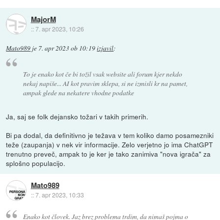
MajorM
::
7. apr 2023, 10:26
Mato989
je
7. apr 2023 ob 10:19
izjavil
:
To je enako kot če bi tožil vsak website ali forum kjer nekdo
nekaj napiše... AI kot pravim sklepa, si ne izmisli kr na pamet,
ampak glede na nekatere vhodne podatke
Ja, saj se folk dejansko tožari v takih primerih.
Bi pa dodal, da definitivno je težava v tem koliko damo posamezniki
teže (zaupanja) v nek vir informacije. Zelo verjetno jo ima ChatGPT
trenutno preveč, ampak to je ker je tako zanimiva "nova igrača" za
splošno populacijo.
Mato989
::
7. apr 2023, 10:33
Enako kot človek. Jaz brez problema trdim, da nimaš pojma o