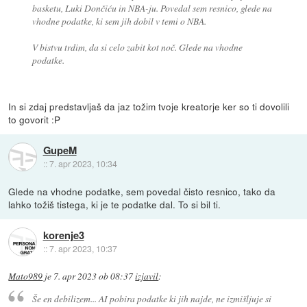
basketu, Luki Dončiću in NBA-ju. Povedal sem resnico, glede na
vhodne podatke, ki sem jih dobil v temi o NBA.
V bistvu trdim, da si celo zabit kot noč. Glede na vhodne
podatke.
In si zdaj predstavljaš da jaz tožim tvoje kreatorje ker so ti dovolili
to govorit :P
GupeM
::
7. apr 2023, 10:34
Glede na vhodne podatke, sem povedal čisto resnico, tako da
lahko tožiš tistega, ki je te podatke dal. To si bil ti.
korenje3
::
7. apr 2023, 10:37
Mato989
je
7. apr 2023 ob 08:37
izjavil
:
Še en debilizem... AI pobira podatke ki jih najde, ne izmišljuje si