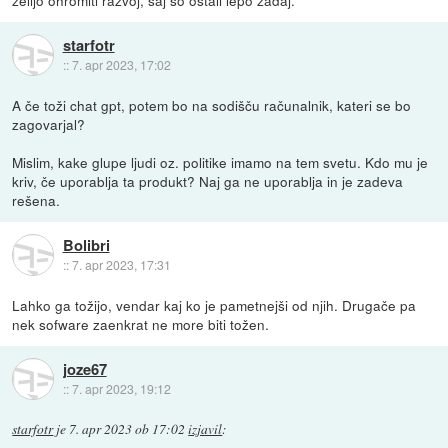
starfotr
::
7. apr 2023, 17:02
A če toži chat gpt, potem bo na sodišču računalnik, kateri se bo
zagovarjal?
Mislim, kake glupe ljudi oz. politike imamo na tem svetu. Kdo mu je
kriv, če uporablja ta produkt? Naj ga ne uporablja in je zadeva
rešena.
Bolibri
::
7. apr 2023, 17:31
Lahko ga tožijo, vendar kaj ko je pametnejši od njih. Drugače pa
nek sofware zaenkrat ne more biti tožen.
joze67
::
7. apr 2023, 19:12
starfotr
je
7. apr 2023 ob 17:02
izjavil
: