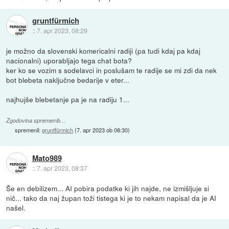
gruntfürmich
::
7. apr 2023, 08:29
je možno da slovenski komericalni radiji (pa tudi kdaj pa kdaj
nacionalni) uporabljajo tega chat bota?
ker ko se vozim s sodelavci in poslušam te radije se mi zdi da nek
bot blebeta naključne bedarije v eter...
najhujše blebetanje pa je na radiju 1...
Zgodovina sprememb…
spremenil:
gruntfürmich
(
7. apr 2023 ob 08:30
)
Mato989
::
7. apr 2023, 08:37
Še en debilizem... AI pobira podatke ki jih najde, ne izmišljuje si
nič... tako da naj župan toži tistega ki je to nekam napisal da je AI
našel.