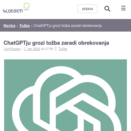
☰
Novice
»
Tožbe
»
ChatGPTju grozi tožba zaradi obrekovanja
ChatGPTju grozi tožba zaradi obrekovanja
Jurij Kristan
::
7. apr 2023
ob 07:55
Tožbe