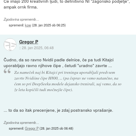
Ce imajo 200 kreativnih ljudi, to definitivno NI "zagonsko podjetje",
ampak ornk firma.
Zgodovina sprememb…
spremenil:
kow
(
28. jan 2025 ob 06:25
)
Gregor P
::
28. jan 2025, 06:48
Čudno, da so ravno Nvidii padle delnice, če pa tudi Kitajci
uporabljajo ravno njihove čipe , četudi "uradno" zavrte ...
Za nameček naj bi Kitajci pri treningu uporabljali predvsem
zavrte Nvidiine čipe H800, ... (pa čeprav ne vemo natančno, na
čem so pri DeepSeeku modele dejansko trenirali, saj vemo, da so
že leta kopičili tudi močnejše čipe).
... to da so itak precenjene, je zdaj postransko vprašanje.
Zgodovina sprememb…
spremenil:
Gregor P
(
28. jan 2025 ob 06:48
)