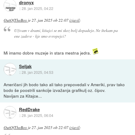
dronyx
::
28. jan 2025, 04:22
OutOfTheBox
je
27. jan 2025 ob 22:07
izjavil
:
Uživam v drami, kitajci se mi skoz bolj dopadejo. Ne štekam pa
ene zadeve - kje smo evropejci?
Mi imamo dobre muzeje in stara mestna jedra.
Seljak
::
28. jan 2025, 04:53
Američani jih bodo tako ali tako prepovedali v Ameriki, prav tako
bodo še poostrili sankcije izvažanja grafikulj oz. čipov.
Navijam za Kitajce...
RedDrake
::
28. jan 2025, 06:04
OutOfTheBox
je
27. jan 2025 ob 22:07
izjavil
: