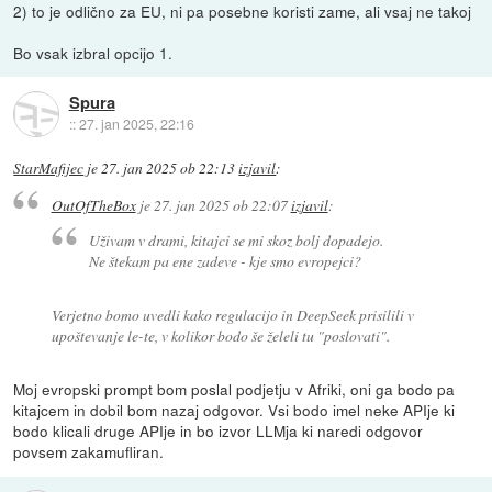
2) to je odlično za EU, ni pa posebne koristi zame, ali vsaj ne takoj
Bo vsak izbral opcijo 1.
Spura
::
27. jan 2025, 22:16
StarMafijec
je
27. jan 2025 ob 22:13
izjavil
:
OutOfTheBox
je
27. jan 2025 ob 22:07
izjavil
:
Uživam v drami, kitajci se mi skoz bolj dopadejo.
Ne štekam pa ene zadeve - kje smo evropejci?
Verjetno bomo uvedli kako regulacijo in DeepSeek prisilili v
upoštevanje le-te, v kolikor bodo še želeli tu "poslovati".
Moj evropski prompt bom poslal podjetju v Afriki, oni ga bodo pa
kitajcem in dobil bom nazaj odgovor. Vsi bodo imel neke APIje ki
bodo klicali druge APIje in bo izvor LLMja ki naredi odgovor
povsem zakamufliran.