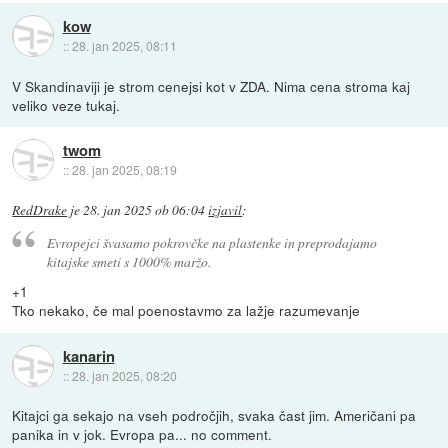
kow
::
28. jan 2025, 08:11
V Skandinaviji je strom cenejsi kot v ZDA. Nima cena stroma kaj
veliko veze tukaj.
twom
::
28. jan 2025, 08:19
RedDrake
je
28. jan 2025 ob 06:04
izjavil
:
Evropejci švasamo pokrovčke na plastenke in preprodajamo
kitajske smeti s 1000% maržo.
+1
Tko nekako, če mal poenostavmo za lažje razumevanje
kanarin
::
28. jan 2025, 08:20
Kitajci ga sekajo na vseh področjih, svaka čast jim. Američani pa
panika in v jok. Evropa pa... no comment.