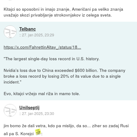
Kitajci so sposobni in imajo znanje, Američani pa veliko znanja
uvažajo skozi privabljanje strokovnjakov iz celega sveta.
Telbanc
::
27. jan 2025, 23:29
https://x.com/FahrettinAltay_/status/18...
"The largest single-day loss record in U.S. history.
Nvidia's loss due to China exceeded $600 billion. The company
broke a loss record by losing 20% of its value due to a single
incident."
Evo, kitajci vržejo mal riža in mamo tole.
Unilseptij
::
27. jan 2025, 23:30
jim bomo že dali vetra, kdo pa mislijo, da so... ziher so zadaj Rusi
ali pa S. Korejci
: