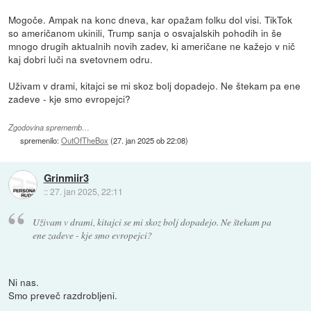
Mogoče. Ampak na konc dneva, kar opažam folku dol visi. TikTok
so američanom ukinili, Trump sanja o osvajalskih pohodih in še
mnogo drugih aktualnih novih zadev, ki američane ne kažejo v nič
kaj dobri luči na svetovnem odru.
Uživam v drami, kitajci se mi skoz bolj dopadejo. Ne štekam pa ene
zadeve - kje smo evropejci?
Zgodovina sprememb…
spremenilo:
OutOfTheBox
(
27. jan 2025 ob 22:08
)
Grinmiir3
::
27. jan 2025, 22:11
Uživam v drami, kitajci se mi skoz bolj dopadejo. Ne štekam pa
ene zadeve - kje smo evropejci?
Ni nas.
Smo preveč razdrobljeni.