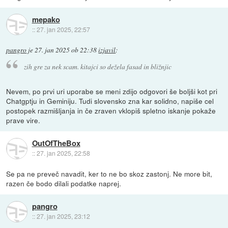
mepako
::
27. jan 2025, 22:57
pangro
je
27. jan 2025 ob 22:38
izjavil
:
zih gre za nek scam. kitajci so dežela fasad in bližnjic
Nevem, po prvi uri uporabe se meni zdijo odgovori še boljši kot pri
Chatgptju in Geminiju. Tudi slovensko zna kar solidno, napiše cel
postopek razmišljanja in če zraven vklopiš spletno iskanje pokaže
prave vire.
OutOfTheBox
::
27. jan 2025, 22:58
Se pa ne preveč navadit, ker to ne bo skoz zastonj. Ne more bit,
razen če bodo dilali podatke naprej.
pangro
::
27. jan 2025, 23:12