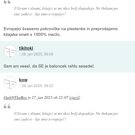
Uživam v drami, kitajci se mi skoz bolj dopadejo. Ne štekam pa
ene zadeve - kje smo evropejci?
Evropejci švasamo pokrovčke na plastenke in preprodajamo
kitajske smeti s 1000% maržo.
tikitoki
::
28. jan 2025, 06:08
Sam sm vesel, da SE je baloncek rahlo sesedel.
kow
::
28. jan 2025, 06:22
OutOfTheBox
je
27. jan 2025 ob 22:07
izjavil
:
Uživam v drami, kitajci se mi skoz bolj dopadejo. Ne štekam pa
ene zadeve - kje smo evropejci?