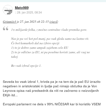
Mato989
::
28. jan 2025, 08:34
Grinmiir3
je
27. jan 2025 ob 22:15
izjavil
:
1+ milijarde folka, z močno centralno vlado premika gore.
Nas je pa več kot pol manj, pa vsak gleda samo na lastno rit.
Če boš komurkoli dal na izbiro opciji
1) to je dobro zame ampak zajebem celo EU
2) to je odlično za EU, ni pa posebne koristi zame, ali vsaj ne
takoj
Bo vsak izbral opcijo 1.
Seveda bo vsak izbral 1, krivda pa je na tem da je pač EU izrazito
negativen in aristokratski in ljudje pač nimajo občutka da je Von
Leynova opisa naš predsednik da niti ne začnemo o neizvoljenih
EKjih itd...
Evropski parlament ne dela v 99% NIČESAR kar bi koristilo VSEM