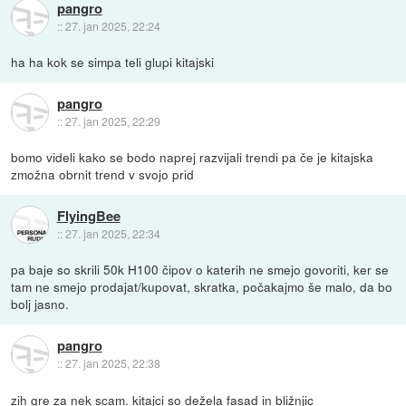
pangro
::
27. jan 2025, 22:24
ha ha kok se simpa teli glupi kitajski
pangro
::
27. jan 2025, 22:29
bomo videli kako se bodo naprej razvijali trendi pa če je kitajska
zmožna obrnit trend v svojo prid
FlyingBee
::
27. jan 2025, 22:34
pa baje so skrili 50k H100 čipov o katerih ne smejo govoriti, ker se
tam ne smejo prodajat/kupovat, skratka, počakajmo še malo, da bo
bolj jasno.
pangro
::
27. jan 2025, 22:38
zih gre za nek scam. kitajci so dežela fasad in bližnjic