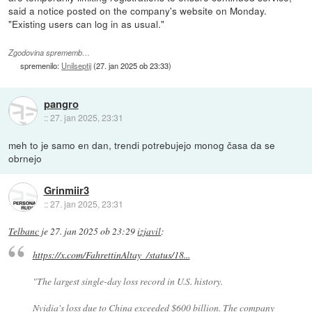
said a notice posted on the company's website on Monday.
"Existing users can log in as usual."
Zgodovina sprememb…
spremenilo:
Unilseptij
(
27. jan 2025 ob 23:33
)
pangro
::
27. jan 2025, 23:31
meh to je samo en dan, trendi potrebujejo monog časa da se
obrnejo
Grinmiir3
::
27. jan 2025, 23:31
Telbanc
je
27. jan 2025 ob 23:29
izjavil
:
https://x.com/FahrettinAltay_/status/18...
"The largest single-day loss record in U.S. history.
Nvidia's loss due to China exceeded $600 billion. The company