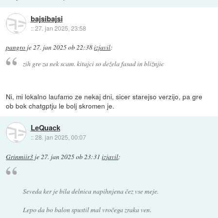
bajsibajsi
::
27. jan 2025, 23:58
pangro
je
27. jan 2025 ob 22:38
izjavil
:
zih gre za nek scam. kitajci so dežela fasad in bližnjic
Ni, mi lokalno laufamo ze nekaj dni, sicer starejso verzijo, pa gre
ob bok chatgptju le bolj skromen je.
LeQuack
::
28. jan 2025, 00:07
Grinmiir3
je
27. jan 2025 ob 23:31
izjavil
:
Seveda ker je bila delnica napihnjena čez vse meje.
Lepo da bo balon spustil mal vročega zraka ven.