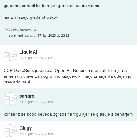
ga bom uporabil ko bom programiral, pa da vidmo
ma zih lažejo glede stroškov
Zgodovina sprememb…
spremenil:
pangro
(
27. jan 2025 ob 23:21
)
LiquidAI
::
27. jan 2025, 23:21
CCP DeepSeek je pošolal Open AI. Ne smemo pozabit, da je na
ameriških univerzah ogromno kitajcev, ki imajo znanje da udejanijo
prevlado na AI.
pangro
::
27. jan 2025, 23:22
konsenz se bodo seveda zgradil na trgu kjer se glasuje z denarjem
Glugy
::
27. jan 2025, 23:29