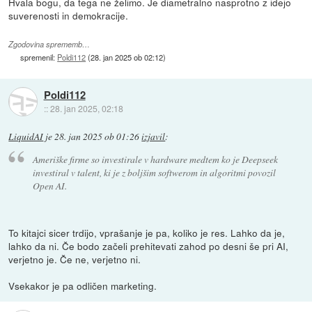
Hvala bogu, da tega ne želimo. Je diametralno nasprotno z idejo
suverenosti in demokracije.
Zgodovina sprememb…
spremenil:
Poldi112
(
28. jan 2025 ob 02:12
)
Poldi112
::
28. jan 2025, 02:18
LiquidAI
je
28. jan 2025 ob 01:26
izjavil
:
Ameriške firme so investirale v hardware medtem ko je Deepseek
investiral v talent, ki je z boljšim softwerom in algoritmi povozil
Open AI.
To kitajci sicer trdijo, vprašanje je pa, koliko je res. Lahko da je,
lahko da ni. Če bodo začeli prehitevati zahod po desni še pri AI,
verjetno je. Če ne, verjetno ni.
Vsekakor je pa odličen marketing.