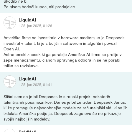
Škodilo ne bi.
Pa nisem bodoči kupec, niti prodajalec.
LiquidAI
::
28. jan 2025, 01:26
Ameriške firme so investirale v hardware medtem ko je Deepseek
investiral v talent, ki je z boljšim softwerom in algoritmi povozil
Open AI.
Astronomski znesek ki ga porabijo Ameriške AI firme se prelije v
žepe menadžmentu, članom upravnega odbora in se ne porabi
toliko za raziskave.
LiquidAI
::
28. jan 2025, 01:41
Slišal sem da je bil Deepseek le stranski projekt nekaterih
talentiranih posameznikov. Danes je bil že izdan Deepseek Janus,
ki že premaguje najsodobnejše modele za računalniški vid, ki so jih
izdelala Ameriška podjetja. Deepseek zagotovo še ne prikazuje
svojih najboljših modelov.