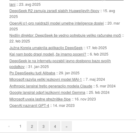
lani
::
23. avg 2025
DeepSeek R2 zamuja zaradi slabih Huaweijevih čipov
::
15. avg
2025
OpenAI o1-pro najdražji model umetne inteligence doslej
::
20. mar
2025
Nvdiin direktor: DeepSeek še vedno potrebuje veliko računske moči
::
22. feb 2025
Južna Koreja umaknila aplikacijo DeepSeek
::
17. feb 2025
Kaj nam bodo dragi modeli, če imamo poceni?
::
6. feb 2025
DeepSeek je na internetu pozabil javno dostopno bazo svojih
podatkov
::
31. jan 2025
Po DeepSeeku tudi Alibaba
::
29. jan 2025
Microsoft razvija veliki jezkovni model MAI-1
::
7. maj 2024
Anthropic lansiral tretjo generacijo modela Claude
::
5. mar 2024
Google lansiral odprt jezikovni model Gemma
::
25. feb 2024
Microsoft uvaja lastne strežniške čipe
::
16. nov 2023
OpenAI naznanil GPT-4
::
14. mar 2023
«
1
2
3
4
»