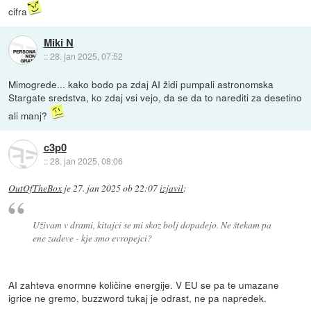
cifra
Miki N
::
28. jan 2025, 07:52
Mimogrede... kako bodo pa zdaj AI židi pumpali astronomska
Stargate sredstva, ko zdaj vsi vejo, da se da to narediti za desetino
ali manj?
c3p0
::
28. jan 2025, 08:06
OutOfTheBox
je
27. jan 2025 ob 22:07
izjavil
:
Uživam v drami, kitajci se mi skoz bolj dopadejo. Ne štekam pa
ene zadeve - kje smo evropejci?
AI zahteva enormne količine energije. V EU se pa te umazane
igrice ne gremo, buzzword tukaj je odrast, ne pa napredek.