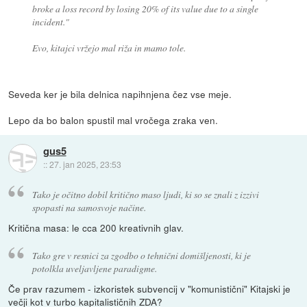
broke a loss record by losing 20% of its value due to a single
incident."
Evo, kitajci vržejo mal riža in mamo tole.
Seveda ker je bila delnica napihnjena čez vse meje.
Lepo da bo balon spustil mal vročega zraka ven.
gus5
::
27. jan 2025, 23:53
Tako je očitno dobil kritično maso ljudi, ki so se znali z izzivi
spopasti na samosvoje načine.
Kritična masa: le cca 200 kreativnih glav.
Tako gre v resnici za zgodbo o tehnični domišljenosti, ki je
potolkla uveljavljene paradigme.
Če prav razumem - izkoristek subvencij v "komunistični" Kitajski je
večji kot v turbo kapitalističnih ZDA?