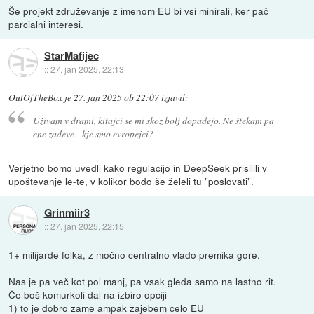
Še projekt združevanje z imenom EU bi vsi minirali, ker pač
parcialni interesi.
StarMafijec
::
27. jan 2025, 22:13
OutOfTheBox
je
27. jan 2025 ob 22:07
izjavil
:
Uživam v drami, kitajci se mi skoz bolj dopadejo. Ne štekam pa
ene zadeve - kje smo evropejci?
Verjetno bomo uvedli kako regulacijo in DeepSeek prisilili v
upoštevanje le-te, v kolikor bodo še želeli tu "poslovati".
Grinmiir3
::
27. jan 2025, 22:15
1+ milijarde folka, z močno centralno vlado premika gore.
Nas je pa več kot pol manj, pa vsak gleda samo na lastno rit.
Če boš komurkoli dal na izbiro opciji
1) to je dobro zame ampak zajebem celo EU