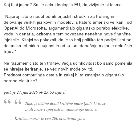
Kaj ti ni jasno? Saj je cela ideologija EU, da zivljenje ni tekma.
"Najprej tisto o neobhodnih orjaških stroških za trening in
delovanje velikih jezikovnih modelov, s katero ameriški velikani, od
OpenAI do Microsofta, argumentirajo gigantsko porabo elektrike,
vode in denarja, oziroma s tem povezane nenehne nove finančne
injekcije. Kitajci so pokazali, da je to bolj politika teh podjetij kot pa
dejanska tehnična nujnost in od tu tudi današnje majanje delniških
trgov."
Ne razumem cisto teh trditev. Vecja ucinkovitost bo samo pomenila
se hitrejse iteriranje, se vec novih modelov itd.
Prednost computinga ostaja in zakaj bi to zmanjsalo gigantsko
porabo elektrike?
gus5
je
27. jan 2025 ob 23:53
izjavil
:
Tako je očitno dobil kritično maso ljudi, ki so se
znali z izzivi spopasti na samosvoje načine.
Kritična masa: le cca 200 kreativnih glav.