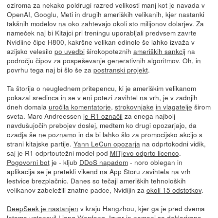
oziroma za nekako poldrugi razred velikosti manj kot je navada v
OpenAI, Googlu, Meti in drugih ameriških velikanih, kjer nastanki
takšnih modelov na oko zahtevajo okoli sto milijonov dolarjev. Za
nameček naj bi Kitajci pri treningu uporabljali predvsem zavrte
Nvidiine čipe H800, kakršne velikan edinole še lahko izvaža v
azijsko velesilo
po uvedbi
širokopoteznih
ameriških sankcij
na
področju čipov za pospeševanje generativnih algoritmov. Oh, in
povrhu tega naj bi šlo še za
postranski projekt
.
Ta štorija o neuglednem pritepencu, ki je ameriškim velikanom
pokazal sredinca in se v eni potezi zavihtel na vrh, je v zadnjih
dneh domala
uročila komentatorje
,
strokovnjake
in vlagatelje
širom
sveta. Marc Andreessen
je R1 označil
za enega najbolj
navdušujočih prebojev doslej, medtem ko drugi opozarjajo, da
ozadja še ne poznamo in da bi lahko šlo za promocijsko akcijo s
strani kitajske partije.
Yann LeCun opozarja
na odprtokodni vidik,
saj je R1 odprtoutežni model pod
MITjevo odprto licenco
.
Pogovorni bot
je - kljub
DDoS napadom
- noro oblegan in
aplikacija se je pretekli vikend na App Storu zavihtela na vrh
lestvice brezplačnic. Danes so tečaji ameriških tehnoloških
velikanov zabeležili znatne padce, Nvidijin za
okoli 15 odstotkov
.
DeepSeek je nastanjen
v kraju Hangzhou, kjer ga je pred dvema
letoma ustanovil Liang Wenfeng.
Izvor in nameni
so deklarirano