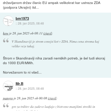
državljanom držav članic EU ampak velikokrat kar ustreza ZDA
(podpora Ukrajini) itd...
bm1973
::
28. jan 2025, 08:48
kow
je
28. jan 2025 ob 08:11
izjavil
:
V Skandinaviji je strom cenejsi kot v ZDA. Nima cena stroma kaj
veliko veze tukaj.
Štrom v Skandinaviji niha zaradi nemških potreb, je šel tudi skoraj
do 1000 EUR/MWh.
Norvežanom to ni všeč...
Mr.B
::
28. jan 2025, 08:48
pangro
je
28. jan 2025 ob 00:08
izjavil
:
gre za trditev da zadevo laufajo z bistveno manjšimi stroški in