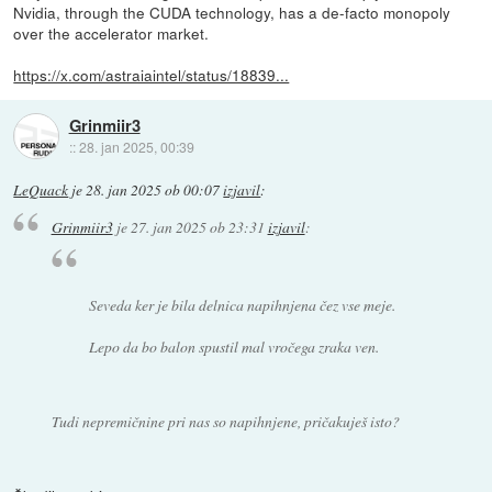
Nvidia, through the CUDA technology, has a de-facto monopoly
over the accelerator market.
https://x.com/astraiaintel/status/18839...
Grinmiir3
::
28. jan 2025, 00:39
LeQuack
je
28. jan 2025 ob 00:07
izjavil
:
Grinmiir3
je
27. jan 2025 ob 23:31
izjavil
:
Seveda ker je bila delnica napihnjena čez vse meje.
Lepo da bo balon spustil mal vročega zraka ven.
Tudi nepremičnine pri nas so napihnjene, pričakuješ isto?