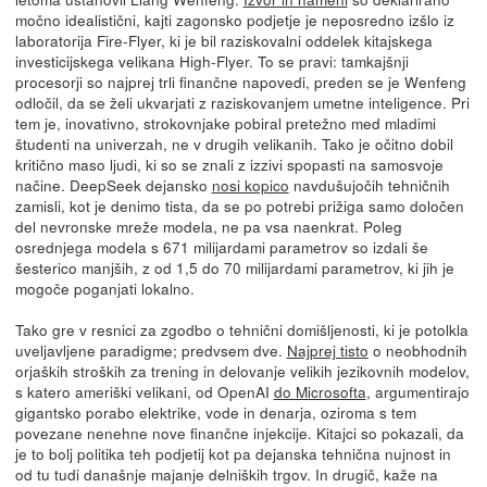
močno idealistični, kajti zagonsko podjetje je neposredno izšlo iz
laboratorija Fire-Flyer, ki je bil raziskovalni oddelek kitajskega
investicijskega velikana High-Flyer. To se pravi: tamkajšnji
procesorji so najprej trli finančne napovedi, preden se je Wenfeng
odločil, da se želi ukvarjati z raziskovanjem umetne inteligence. Pri
tem je, inovativno, strokovnjake pobiral pretežno med mladimi
študenti na univerzah, ne v drugih velikanih. Tako je očitno dobil
kritično maso ljudi, ki so se znali z izzivi spopasti na samosvoje
načine. DeepSeek dejansko
nosi kopico
navdušujočih tehničnih
zamisli, kot je denimo tista, da se po potrebi prižiga samo določen
del nevronske mreže modela, ne pa vsa naenkrat. Poleg
osrednjega modela s 671 milijardami parametrov so izdali še
šesterico manjših, z od 1,5 do 70 milijardami parametrov, ki jih je
mogoče poganjati lokalno.
Tako gre v resnici za zgodbo o tehnični domišljenosti, ki je potolkla
uveljavljene paradigme; predvsem dve.
Najprej tisto
o neobhodnih
orjaških stroških za trening in delovanje velikih jezikovnih modelov,
s katero ameriški velikani, od OpenAI
do Microsofta
, argumentirajo
gigantsko porabo elektrike, vode in denarja, oziroma s tem
povezane nenehne nove finančne injekcije. Kitajci so pokazali, da
je to bolj politika teh podjetij kot pa dejanska tehnična nujnost in
od tu tudi današnje majanje delniških trgov. In drugič, kaže na