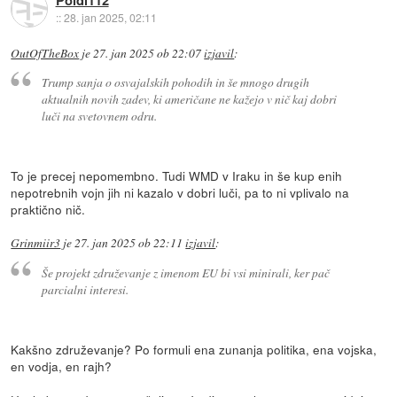
Poldi112
::
28. jan 2025, 02:11
OutOfTheBox
je
27. jan 2025 ob 22:07
izjavil
:
Trump sanja o osvajalskih pohodih in še mnogo drugih
aktualnih novih zadev, ki američane ne kažejo v nič kaj dobri
luči na svetovnem odru.
To je precej nepomembno. Tudi WMD v Iraku in še kup enih
nepotrebnih vojn jih ni kazalo v dobri luči, pa to ni vplivalo na
praktično nič.
Grinmiir3
je
27. jan 2025 ob 22:11
izjavil
:
Še projekt združevanje z imenom EU bi vsi minirali, ker pač
parcialni interesi.
Kakšno združevanje? Po formuli ena zunanja politika, ena vojska,
en vodja, en rajh?