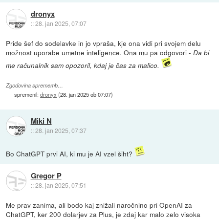
dronyx
::
28. jan 2025, 07:07
Pride šef do sodelavke in jo vpraša, kje ona vidi pri svojem delu
možnost uporabe umetne inteligence. Ona mu pa odgovori -
Da bi
me računalnik sam opozoril, kdaj je čas za malico.
Zgodovina sprememb…
spremenil:
dronyx
(
28. jan 2025 ob 07:07
)
Miki N
::
28. jan 2025, 07:37
Bo ChatGPT prvi AI, ki mu je AI vzel šiht?
Gregor P
::
28. jan 2025, 07:51
Me prav zanima, ali bodo kaj znižali naročnino pri OpenAI za
ChatGPT, ker 200 dolarjev za Plus, je zdaj kar malo zelo visoka