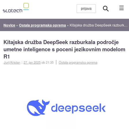
☰
Novice
»
Ostala programska oprema
»
Kitajska družba DeepSeek razburkala področje umetne inteligence s poceni jezikovnim modelom R1
Kitajska družba DeepSeek razburkala področje
umetne inteligence s poceni jezikovnim modelom
R1
Jurij Kristan
::
27. jan 2025
ob 21:35
Ostala programska oprema