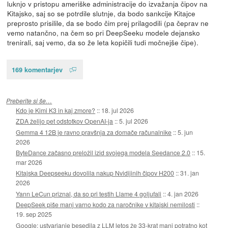
luknjo v pristopu ameriške administracije do izvažanja čipov na
Kitajsko, saj so se potrdile slutnje, da bodo sankcije Kitajce
preprosto prisilile, da se bodo čim prej prilagodili (pa čeprav ne
vemo natančno, na čem so pri DeepSeeku modele dejansko
trenirali, saj vemo, da so že leta kopičili tudi močnejše čipe).
169 komentarjev
Preberite si še…
Kdo je Kimi K3 in kaj zmore?
::
18. jul 2026
ZDA želijo pet odstotkov OpenAI-ja
::
5. jul 2026
Gemma 4 12B je ravno pravšnja za domače računalnike
::
5. jun
2026
ByteDance začasno preložil izid svojega modela Seedance 2.0
::
15.
mar 2026
Kitajska Deepseeku dovolila nakup Nvidijinih čipov H200
::
31. jan
2026
Yann LeCun priznal, da so pri testih Llame 4 goljufali
::
4. jan 2026
DeepSeek piše manj varno kodo za naročnike v kitajski nemilosti
::
19. sep 2025
Google: ustvarjanje besedila z LLM letos že 33-krat manj potratno kot