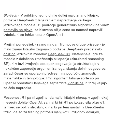
- V približno tednu dni je dotlej malo znano kitajsko
Slo-Tech
podjetje DeepSeek z lansiranjem naprednega velikega
jezikovnega modela R1 področje generativnih algoritmov na videz
postavilo na glavo
: za bistveno nižjo ceno so namreč napravili
izdelek, ki se lahko kosa z OpenAI o1.
Prejšnji ponedeljek - ravno na dan Trumpove druge prisege - je
malo znano kitajsko zagonsko podjetje DeepSeek
predstavilo
družino
jezikovnih modelov
DeepSeek R1
. Natančneje, gre za
modele z določeno zmožnostjo sklepanja (simulated reasoning -
SR), ki v fazi izvajanja postopek odgovarjanja strukturirajo v
nekakšno zaporedje argumentiranega iskanja delnih odgovorov,
zaradi česar so uporabni predvsem na področju znanosti,
matematike in tehnologije. Prvi algoritem takšne sorte so pri
OpenAI predstavili lanskega septembra
v obliki o1
in torej veljajo
za čelo napredka.
Posebnost R1 pa ni zgolj to, da naj bi kitajski
v zgolj nekaj
startup
mesecih dohitel OpenAI,
saj naj bi bil
R1 po izkazu sila blizu o1,
temveč še bolj v stroških, ki naj bi pri tem nastali: v DeepSeeku
trdijo, da so za trening potrošili manj kot 6 milijonov dolarjev,