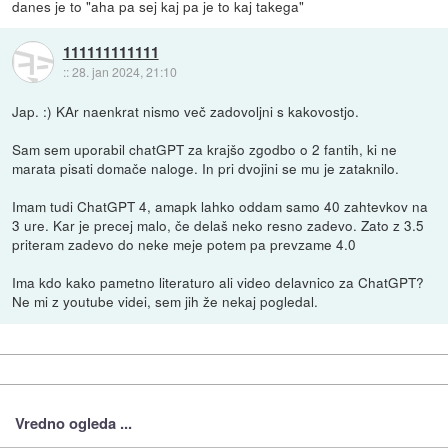
danes je to "aha pa sej kaj pa je to kaj takega"
111111111111
::
28. jan 2024, 21:10
Jap. :) KAr naenkrat nismo več zadovoljni s kakovostjo.
Sam sem uporabil chatGPT za krajšo zgodbo o 2 fantih, ki ne
marata pisati domače naloge. In pri dvojini se mu je zataknilo.
Imam tudi ChatGPT 4, amapk lahko oddam samo 40 zahtevkov na
3 ure. Kar je precej malo, če delaš neko resno zadevo. Zato z 3.5
priteram zadevo do neke meje potem pa prevzame 4.0
Ima kdo kako pametno literaturo ali video delavnico za ChatGPT?
Ne mi z youtube videi, sem jih že nekaj pogledal.
Vredno ogleda ...