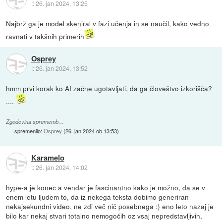
::
26. jan 2024, 13:25
Najbrž ga je model skeniral v fazi učenja in se naučil, kako vedno
ravnati v takšnih primerih
Osprey
::
26. jan 2024, 13:52
hmm prvi korak ko AI začne ugotavljati, da ga človeštvo izkorišča?
....
Zgodovina sprememb…
spremenilo:
Osprey
(
26. jan 2024 ob 13:53
)
Karamelo
::
26. jan 2024, 14:02
hype-a je konec a vendar je fascinantno kako je možno, da se v
enem letu ljudem to, da iz nekega teksta dobimo generiran
nekajsekundni video, ne zdi več nič posebnega :) eno leto nazaj je
bilo kar nekaj stvari totalno nemogočih oz vsaj nepredstavljivih,