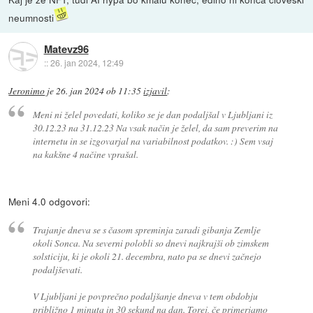
neumnosti
Matevz96
::
26. jan 2024, 12:49
Jeronimo
je
26. jan 2024 ob 11:35
izjavil
:
Meni ni želel povedati, koliko se je dan podaljšal v Ljubljani iz
30.12.23 na 31.12.23 Na vsak način je želel, da sam preverim na
internetu in se izgovarjal na variabilnost podatkov. :) Sem vsaj
na kakšne 4 načine vprašal.
Meni 4.0 odgovori:
Trajanje dneva se s časom spreminja zaradi gibanja Zemlje
okoli Sonca. Na severni polobli so dnevi najkrajši ob zimskem
solsticiju, ki je okoli 21. decembra, nato pa se dnevi začnejo
podaljševati.
V Ljubljani je povprečno podaljšanje dneva v tem obdobju
približno 1 minuta in 30 sekund na dan. Torej, če primerjamo