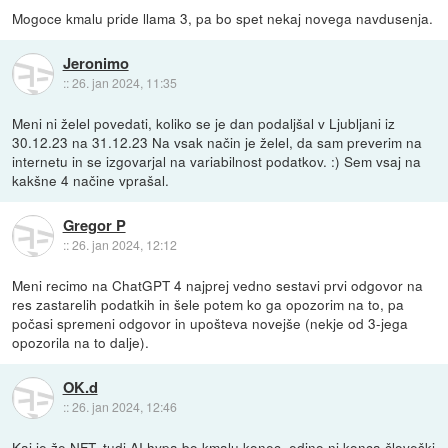
Mogoce kmalu pride llama 3, pa bo spet nekaj novega navdusenja.
Jeronimo
::
26. jan 2024, 11:35
Meni ni želel povedati, koliko se je dan podaljšal v Ljubljani iz
30.12.23 na 31.12.23 Na vsak način je želel, da sam preverim na
internetu in se izgovarjal na variabilnost podatkov. :) Sem vsaj na
kakšne 4 načine vprašal.
Gregor P
::
26. jan 2024, 12:12
Meni recimo na ChatGPT 4 najprej vedno sestavi prvi odgovor na
res zastarelih podatkih in šele potem ko ga opozorim na to, pa
počasi spremeni odgovor in upošteva novejše (nekje od 3-jega
opozorila na to dalje).
OK.d
::
26. jan 2024, 12:46
Kaj je že NFT, tudi AI hypa bo kmalu konec, edino ni konca človeški