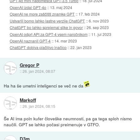
GPT-4o mini nadomešča GPT-3.5 Turbo
::
18. jul 2024
OpenAI izdal GPT-4o
::
13. maj 2024
OpenAI ne more zaščititi znamke GPT
::
17. feb 2024
Ustvarili bomo lahko lastne verzije ChatGPT
::
6. nov 2023
ChatGPT bo lahko sprejemal slike in govor
::
26. sep 2023
OpenAI odprl API za GPT-4 vsem naročnikom
::
11. jul 2023
OpenAI naznanil GPT-4
::
14. mar 2023
ChatGPT dobiva plačljivo inačico
::
22. jan 2023
Gregor P
::
26. jan 2024, 08:07
Ha ha še umetni inteligenci se več ne da
Markoff
::
26. jan 2024, 08:15
Še AI ima poln kufer človeške neumnosti, pa ga tega sploh nismo
naučili. GPT se lahko počasi preimenuje v GTFO.
D3m