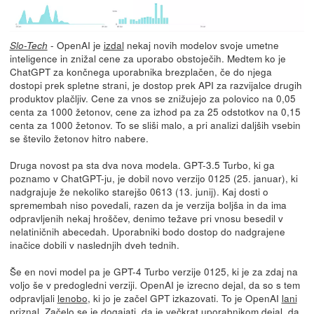
- OpenAI je
izdal
nekaj novih modelov svoje umetne
Slo-Tech
inteligence in znižal cene za uporabo obstoječih. Medtem ko je
ChatGPT za končnega uporabnika brezplačen, če do njega
dostopi prek spletne strani, je dostop prek API za razvijalce drugih
produktov plačljiv. Cene za vnos se znižujejo za polovico na 0,05
centa za 1000 žetonov, cene za izhod pa za 25 odstotkov na 0,15
centa za 1000 žetonov. To se sliši malo, a pri analizi daljših vsebin
se število žetonov hitro nabere.
Druga novost pa sta dva nova modela. GPT-3.5 Turbo, ki ga
poznamo v ChatGPT-ju, je dobil novo verzijo 0125 (25. januar), ki
nadgrajuje že nekoliko starejšo 0613 (13. junij). Kaj dosti o
spremembah niso povedali, razen da je verzija boljša in da ima
odpravljenih nekaj hroščev, denimo težave pri vnosu besedil v
nelatiničnih abecedah. Uporabniki bodo dostop do nadgrajene
inačice dobili v naslednjih dveh tednih.
Še en novi model pa je GPT-4 Turbo verzije 0125, ki je za zdaj na
voljo še v predogledni verziji. OpenAI je izrecno dejal, da so s tem
odpravljali
lenobo
, ki jo je začel GPT izkazovati. To je OpenAI
lani
priznal
. Začelo se je dogajati, da je večkrat uporabnikom dejal, da