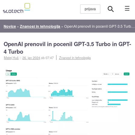
☰
Novice
»
Znanost in tehnologija
»
OpenAI prenovil in pocenil GPT-3.5 Turbo in GPT-4 Turbo
OpenAI prenovil in pocenil GPT-3.5 Turbo in GPT-
4 Turbo
Matej Huš
::
26. jan 2024
ob 07:47
Znanost in tehnologija