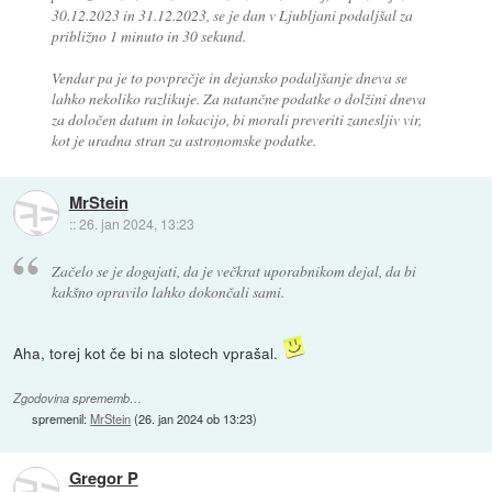
30.12.2023 in 31.12.2023, se je dan v Ljubljani podaljšal za
približno 1 minuto in 30 sekund.
Vendar pa je to povprečje in dejansko podaljšanje dneva se
lahko nekoliko razlikuje. Za natančne podatke o dolžini dneva
za določen datum in lokacijo, bi morali preveriti zanesljiv vir,
kot je uradna stran za astronomske podatke.
MrStein
::
26. jan 2024, 13:23
Začelo se je dogajati, da je večkrat uporabnikom dejal, da bi
kakšno opravilo lahko dokončali sami.
Aha, torej kot če bi na slotech vprašal.
Zgodovina sprememb…
spremenil:
MrStein
(
26. jan 2024 ob 13:23
)
Gregor P