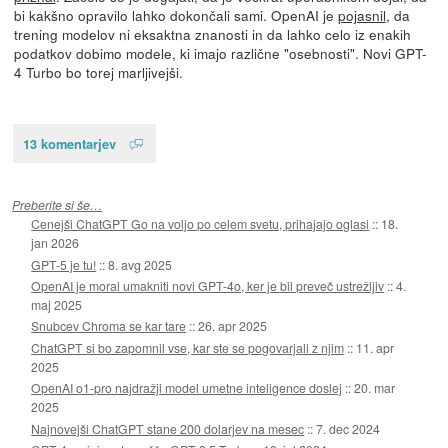
bi kakšno opravilo lahko dokončali sami. OpenAI je
pojasnil
, da
trening modelov ni eksaktna znanosti in da lahko celo iz enakih
podatkov dobimo modele, ki imajo različne "osebnosti". Novi GPT-
4 Turbo bo torej marljivejši.
13 komentarjev
Preberite si še…
Cenejši ChatGPT Go na voljo po celem svetu, prihajajo oglasi
::
18.
jan 2026
GPT-5 je tu!
::
8. avg 2025
OpenAI je moral umakniti novi GPT-4o, ker je bil preveč ustrežljiv
::
4.
maj 2025
Snubcev Chroma se kar tare
::
26. apr 2025
ChatGPT si bo zapomnil vse, kar ste se pogovarjali z njim
::
11. apr
2025
OpenAI o1-pro najdražji model umetne inteligence doslej
::
20. mar
2025
Najnovejši ChatGPT stane 200 dolarjev na mesec
::
7. dec 2024