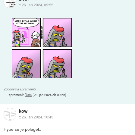
::
26. jan 2024, 09:55
Zgodovina sprememb…
spremenil:
D3m
(
26. jan 2024 ob 09:55
)
kow
::
26. jan 2024, 10:43
Hype se je polegel..