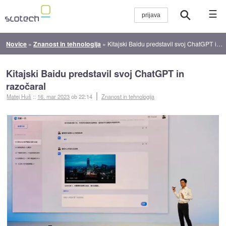
☰
Novice
»
Znanost in tehnologija
»
Kitajski Baidu predstavil svoj ChatGPT in razočaral
Kitajski Baidu predstavil svoj ChatGPT in
razočaral
Matej Huš
::
16. mar 2023
ob 22:14
Znanost in tehnologija