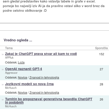
sem gledal predstavitev kako vstavlja tabele in grafe v excel.
pomoje bo največji iziv AI-ja da pravilno vstavi sliko v word brez da
podre celotno oblikovanje :D
Vredno ogleda ...
Tema
Sporočila
»
Zakaj je ChatGPT prava stvar ali kam to vodi
152
APPluk
Oddelek:
Loža
»
OpenAI naznanil GPT-4
27
Aggressor
Oddelek:
Novice
/
Znanost in tehnologija
»
Jezikovni modeli so nova črna
28
McHusch
Oddelek:
Novice
/
Znanost in tehnologija
»
Turnitin bo prepoznaval generativna besedila ChatGPT
26
in podobnih
McHusch