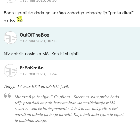
Bodo morali še dodatno kakšno zahodno tehnologijo "preštudirati"
pa bo
OutOfTheBox
::
17. mar 2023, 08:58
Niz dobrih novic za MS. Kdo bi si mislil..
FrEaKmAn
::
17. mar 2023, 11:34
Tody
je
17. mar 2023 ob 08:10
izjavil
:
Microsoft je že objavil Co pilota... Sicer nas stare prdce bodo
težje prepriačl ampak, kar naenkrat vse certificiranje iz MS
stvari ne vem če bo še pomenilo. Jebeš to da znaš jezik, rečeš
naredi mi tabelo pa bo jo naredil. Koga boli data types in ključi
in podobno sranje.