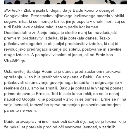
- Zlobni jeziki bi dejali, da je Baidu končno dosegel
Slo-Tech
Googlov nivo. Predstavitev njihovega jezikovnega modela v obliki
sogovornika, ki se imenuje Ernie, jim je uspela v enaki meri, saj so
tudi Baidujeve delnice takoj zatem padle kot kamen.
Desetodstotno znižanje tečaja je sledilo manj kot navdušujoči
premierni predstavitvi izdelka
, ki je potekala danes. Težko
pričakovani dogodek je obljubljal predstavitev izdelka, ki naj bi
revolucijsko predrugačil iskanje po spletu, poslovanje in številne
druge izdelke. A po splavitvi sploh ni jasno, ali bo Ernie kos
ChatGPT-ju.
Ustanovitelj Baiduja Robin Li je danes pred zaslonom narekoval
vprašanja, ki so bila predhodno vtipkana v Baidu. Če smo
pričakovali razumevanje govorjenega besedila in odgovarjanje v
realnem času, smo se zmotili. Baidu je pokazal le vnaprej posnet
primer delovanja Ernieja. Tod bi celo lahko rekli, da se je nekaj
naučil od Googla, ki je poizkusil v živo in se osmešil. Ernie še ni na
voljo javnosti, temveč bo sprva namenjen poslovnim partnerjem,
pa še to ne vsem.
Baidu pravzaprav ni imel možnosti čakati dlje, saj se je tekma, ki je
že nekaj let potekala proč od oči svetovne javnosti, v zadnjih