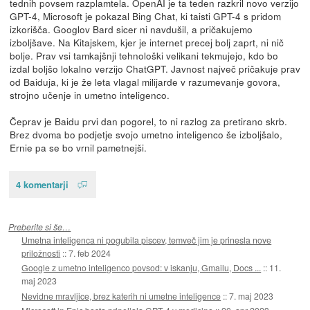
tednih povsem razplamtela. OpenAI je ta teden razkril novo verzijo
GPT-4, Microsoft je pokazal Bing Chat, ki taisti GPT-4 s pridom
izkorišča. Googlov Bard sicer ni navdušil, a pričakujemo
izboljšave. Na Kitajskem, kjer je internet precej bolj zaprt, ni nič
bolje. Prav vsi tamkajšnji tehnološki velikani tekmujejo, kdo bo
izdal boljšo lokalno verzijo ChatGPT. Javnost največ pričakuje prav
od Baiduja, ki je že leta vlagal milijarde v razumevanje govora,
strojno učenje in umetno inteligenco.
Čeprav je Baidu prvi dan pogorel, to ni razlog za pretirano skrb.
Brez dvoma bo podjetje svojo umetno inteligenco še izboljšalo,
Ernie pa se bo vrnil pametnejši.
4 komentarji
Preberite si še…
Umetna inteligenca ni pogubila piscev, temveč jim je prinesla nove
priložnosti
::
7. feb 2024
Google z umetno inteligenco povsod: v iskanju, Gmailu, Docs ...
::
11.
maj 2023
Nevidne mravljice, brez katerih ni umetne inteligence
::
7. maj 2023