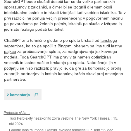
SearchGPT bodo skušali doseči kar se da veliko partnerskih
sporazumov z založniki, s čimer bi se izognili dilemam okoli
intelektualne lastnine in hkrati izboljšali tudi vsebino iskalnika. Ta v
prvi različici ne ponuja večjih presenečenj: v pogovornem načinu
ga povprašamo po želenih pojmih, iskalnik pa skuša z izčrpno in
jedrnato razlago podati kontekst.
ChatGPT zna tehnično gledano po spletu brskati od
lanskega
septembra
, ko so ga spojili z Bingom, obenem pa ima tudi
lastne
pajkce
za prečesavanje spleta, za nadgrajevanje jezikovnega
modela. Toda SearchGPT ima prav v ta namen optimiziran
vmesnik in lastne načine brskanja po spletu. Natančneje jih v
podjetju še niso razložili;
pravijo le
, da gre za kombinacijo orodij
zunanjih partnerjev in lastnih kanalov, bržda skozi prej omenjena
partnerstva.
2 komentarja
Preberite si še…
Tudi Perplexity nezakonito zbira vsebine The New York Timesa
::
15.
okt 2024
Google lansiral model Gemini, svojega tekmeca GPTjem
::
6. dec