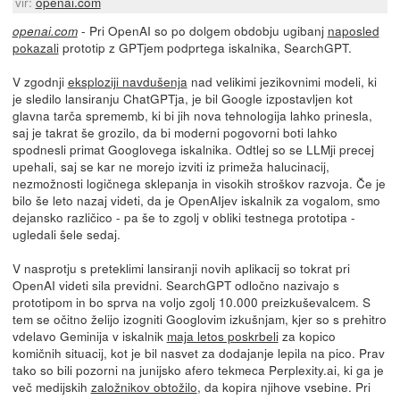
vir:
openai.com
- Pri OpenAI so po dolgem obdobju ugibanj
naposled
openai.com
pokazali
prototip z GPTjem podprtega iskalnika, SearchGPT.
V zgodnji
eksploziji navdušenja
nad velikimi jezikovnimi modeli, ki
je sledilo lansiranju ChatGPTja, je bil Google izpostavljen kot
glavna tarča sprememb, ki bi jih nova tehnologija lahko prinesla,
saj je takrat še grozilo, da bi moderni pogovorni boti lahko
spodnesli primat Googlovega iskalnika. Odtlej so se LLMji precej
upehali, saj se kar ne morejo izviti iz primeža halucinacij,
nezmožnosti logičnega sklepanja in visokih stroškov razvoja. Če je
bilo še leto nazaj videti, da je OpenAIjev iskalnik za vogalom, smo
dejansko različico - pa še to zgolj v obliki testnega prototipa -
ugledali šele sedaj.
V nasprotju s preteklimi lansiranji novih aplikacij so tokrat pri
OpenAI videti sila previdni. SearchGPT odločno nazivajo s
prototipom in bo sprva na voljo zgolj 10.000 preizkuševalcem. S
tem se očitno želijo izogniti Googlovim izkušnjam, kjer so s prehitro
vdelavo Geminija v iskalnik
maja letos poskrbeli
za kopico
komičnih situacij, kot je bil nasvet za dodajanje lepila na pico. Prav
tako so bili pozorni na junijsko afero tekmeca Perplexity.ai, ki ga je
več medijskih
založnikov obtožilo
, da kopira njihove vsebine. Pri