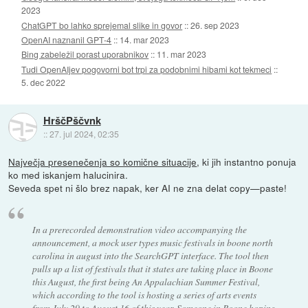
2023
ChatGPT bo lahko sprejemal slike in govor
::
26. sep 2023
OpenAI naznanil GPT-4
::
14. mar 2023
Bing zabeležil porast uporabnikov
::
11. mar 2023
Tudi OpenAIjev pogovorni bot trpi za podobnimi hibami kot tekmeci
::
5. dec 2022
HrščPščvnk
::
27. jul 2024, 02:35
Največja presenečenja so komične situacije
, ki jih instantno ponuja
ko med iskanjem halucinira.
Seveda spet ni šlo brez napak, ker AI ne zna delat copy—paste!
In a prerecorded demonstration video accompanying the
announcement, a mock user types music festivals in boone north
carolina in august into the SearchGPT interface. The tool then
pulls up a list of festivals that it states are taking place in Boone
this August, the first being An Appalachian Summer Festival,
which according to the tool is hosting a series of arts events
from July 29 to August 16 of this year. Someone in Boone hoping