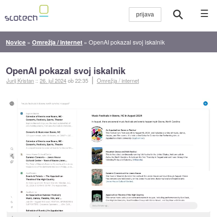
☰
Novice
»
Omrežja / internet
»
OpenAI pokazal svoj iskalnik
OpenAI pokazal svoj iskalnik
Jurij Kristan
::
26. jul 2024
ob 22:35
Omrežja / internet