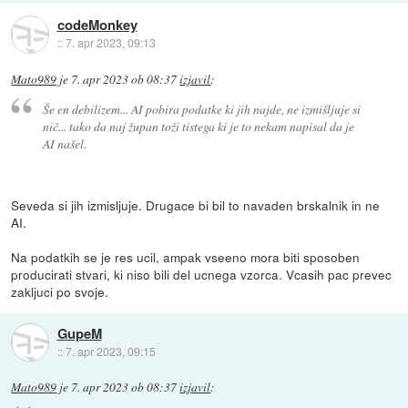
codeMonkey
::
7. apr 2023, 09:13
Mato989
je
7. apr 2023 ob 08:37
izjavil
:
Še en debilizem... AI pobira podatke ki jih najde, ne izmišljuje si
nič... tako da naj župan toži tistega ki je to nekam napisal da je
AI našel.
Seveda si jih izmisljuje. Drugace bi bil to navaden brskalnik in ne
AI.
Na podatkih se je res ucil, ampak vseeno mora biti sposoben
producirati stvari, ki niso bili del ucnega vzorca. Vcasih pac prevec
zakljuci po svoje.
GupeM
::
7. apr 2023, 09:15
Mato989
je
7. apr 2023 ob 08:37
izjavil
: