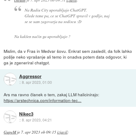
Na Radiu City uporabljajo ChatGPT.
Glede teme pa, ce se ChatGPT spravil v godljo, naj
se se sam zagovarja na sodiscu :D
Na kakšen način ga uporabljajo ?
Mislim, da v Fras in Medvar šovu. Enkrat sem zasledil, da folk lahko
pošlje neko vprašanje ali temo in onadva potem data odgovor, ki
ga je zgeneriral chatgpt.
Aggressor
::
8. apr 2023, 01:00
Ars ma ravno članek o tem, zakaj LLM halicinirajo:
https://arstechnica.com/information-tec...
Nikec3
::
8. apr 2023, 04:21
GupeM
je
7. apr 2023 ob 09:15
izjavil
: