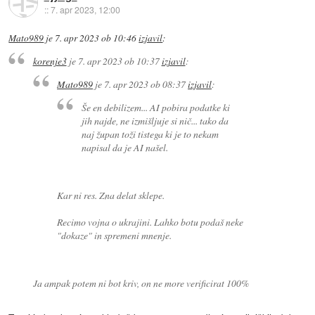
::
7. apr 2023, 12:00
Mato989
je
7. apr 2023 ob 10:46
izjavil
:
korenje3
je
7. apr 2023 ob 10:37
izjavil
:
Mato989
je
7. apr 2023 ob 08:37
izjavil
:
Še en debilizem... AI pobira podatke ki
jih najde, ne izmišljuje si nič... tako da
naj župan toži tistega ki je to nekam
napisal da je AI našel.
Kar ni res. Zna delat sklepe.
Recimo vojna o ukrajini. Lahko botu podaš neke
"dokaze" in spremeni mnenje.
Ja ampak potem ni bot kriv, on ne more verificirat 100%