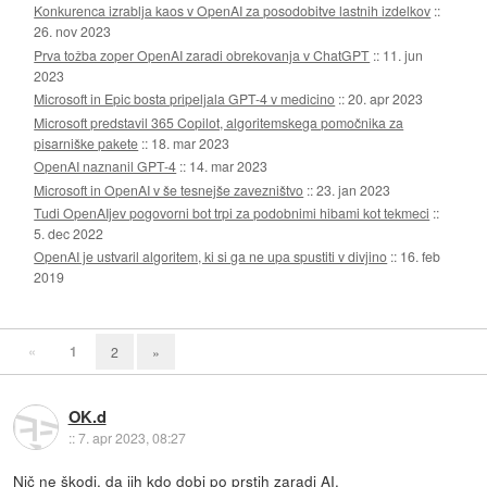
Konkurenca izrablja kaos v OpenAI za posodobitve lastnih izdelkov
::
26. nov 2023
Prva tožba zoper OpenAI zaradi obrekovanja v ChatGPT
::
11. jun
2023
Microsoft in Epic bosta pripeljala GPT-4 v medicino
::
20. apr 2023
Microsoft predstavil 365 Copilot, algoritemskega pomočnika za
pisarniške pakete
::
18. mar 2023
OpenAI naznanil GPT-4
::
14. mar 2023
Microsoft in OpenAI v še tesnejše zavezništvo
::
23. jan 2023
Tudi OpenAIjev pogovorni bot trpi za podobnimi hibami kot tekmeci
::
5. dec 2022
OpenAI je ustvaril algoritem, ki si ga ne upa spustiti v divjino
::
16. feb
2019
«
1
2
»
OK.d
::
7. apr 2023, 08:27
Nič ne škodi, da jih kdo dobi po prstih zaradi AI.