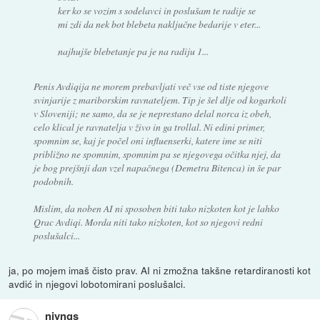
ker ko se vozim s sodelavci in poslušam te radije se
mi zdi da nek bot blebeta naključne bedarije v eter...
najhujše blebetanje pa je na radiju 1...
Penis Avdiqija ne morem prebavljati več vse od tiste njegove
svinjarije z mariborskim ravnateljem. Tip je šel dlje od kogarkoli
v Sloveniji; ne samo, da se je neprestano delal norca iz obeh,
celo klical je ravnatelja v živo in ga trollal. Ni edini primer,
spomnim se, kaj je počel oni influenserki, katere ime se niti
približno ne spomnim, spomnim pa se njegovega očitka njej, da
je bog prejšnji dan vzel napačnega (Demetra Bitenca) in še par
podobnih.
Mislim, da noben AI ni sposoben biti tako nizkoten kot je lahko
Qrac Avdiqi. Morda niti tako nizkoten, kot so njegovi redni
poslušalci...
ja, po mojem imaš čisto prav. AI ni zmožna takšne retardiranosti kot
avdić in njegovi lobotomirani poslušalci.
njyngs