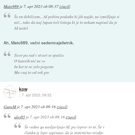
Mato989
je
7. apr 2023 ob 08:37
izjavil
:
Še en debilizem... AI pobira podatke ki jih najde, ne izmišljuje si
nič... tako da naj župan toži tistega ki je to nekam napisal da je
AI našel.
Ah, Mato989, večni sedemnajstletnik.
Sicer pa rad v stvari se spušča
O katerih nič ne ve
In ker te so zelo pogoste
Mu vsaj to od rok gre
kow
::
7. apr 2023, 09:32
GupeM
je
7. apr 2023 ob 09:16
izjavil
:
ales85
je
7. apr 2023 ob 09:16
izjavil
:
Še vedno ga nasljavljajo AI, pa čeprav to ni. Še v
članku je lepo zapisano, da je statistično orodje.