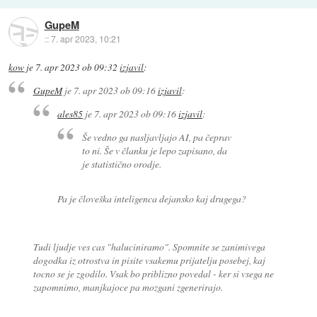
GupeM
::
7. apr 2023, 10:21
kow
je
7. apr 2023 ob 09:32
izjavil
:
GupeM
je
7. apr 2023 ob 09:16
izjavil
:
ales85
je
7. apr 2023 ob 09:16
izjavil
:
Še vedno ga nasljavljajo AI, pa čeprav
to ni. Še v članku je lepo zapisano, da
je statistično orodje.
Pa je človeška inteligenca dejansko kaj drugega?
Tudi ljudje ves cas "haluciniramo". Spomnite se zanimivega
dogodka iz otrostva in pisite vsakemu prijatelju posebej, kaj
tocno se je zgodilo. Vsak bo priblizno povedal - ker si vsega ne
zapomnimo, manjkajoce pa mozgani zgenerirajo.