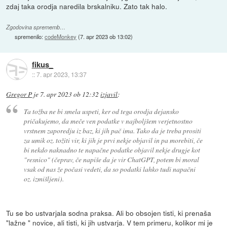
zdaj taka orodja naredila brskalniku. Zato tak halo.
Zgodovina sprememb…
spremenilo:
codeMonkey
(
7. apr 2023 ob 13:02
)
fikus_
::
7. apr 2023, 13:37
Gregor P
je
7. apr 2023 ob 12:32
izjavil
:
Ta tožba ne bi smela uspeti, ker od tega orodja dejansko
pričakujemo, da meče ven podatke v najboljšem verjetnostno
vrstnem zaporedju iz baz, ki jih pač ima. Tako da je treba prositi
za umik oz. tožiti vir, ki jih je prvi nekje objavil in pa morebiti, če
bi nekdo naknadno te napačne podatke objavil nekje drugje kot
"resnico" (čeprav, če napiše da je vir ChatGPT, potem bi moral
vsak od nas že počasi vedeti, da so podatki lahko tudi napačni
oz. izmišljeni).
Tu se bo ustvarjala sodna praksa. Ali bo obsojen tisti, ki prenaša
"lažne " novice, ali tisti, ki jih ustvarja. V tem primeru, kolikor mi je