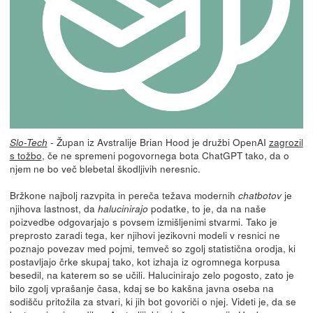
- Župan iz Avstralije Brian Hood je družbi OpenAI
zagrozil
Slo-Tech
s tožbo
, če ne spremeni pogovornega bota ChatGPT tako, da o
njem ne bo več blebetal škodljivih neresnic.
Bržkone najbolj razvpita in pereča težava modernih
je
chatbotov
njihova lastnost, da
podatke, to je, da na naše
halucinirajo
poizvedbe odgovarjajo s povsem izmišljenimi stvarmi. Tako je
preprosto zaradi tega, ker njihovi jezikovni modeli v resnici ne
poznajo povezav med pojmi, temveč so zgolj statistična orodja, ki
postavljajo črke skupaj tako, kot izhaja iz ogromnega korpusa
besedil, na katerem so se učili. Halucinirajo zelo pogosto, zato je
bilo zgolj vprašanje časa, kdaj se bo kakšna javna oseba na
sodišču pritožila za stvari, ki jih bot govoriči o njej. Videti je, da se