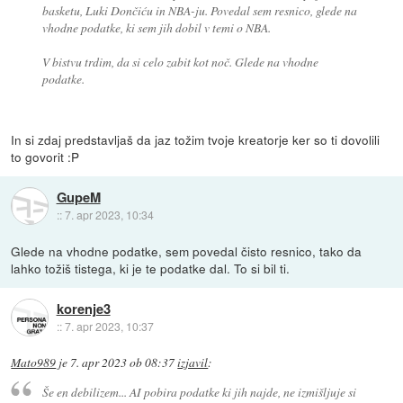
basketu, Luki Dončiću in NBA-ju. Povedal sem resnico, glede na
vhodne podatke, ki sem jih dobil v temi o NBA.
V bistvu trdim, da si celo zabit kot noč. Glede na vhodne
podatke.
In si zdaj predstavljaš da jaz tožim tvoje kreatorje ker so ti dovolili
to govorit :P
GupeM
::
7. apr 2023, 10:34
Glede na vhodne podatke, sem povedal čisto resnico, tako da
lahko tožiš tistega, ki je te podatke dal. To si bil ti.
korenje3
::
7. apr 2023, 10:37
Mato989
je
7. apr 2023 ob 08:37
izjavil
:
Še en debilizem... AI pobira podatke ki jih najde, ne izmišljuje si