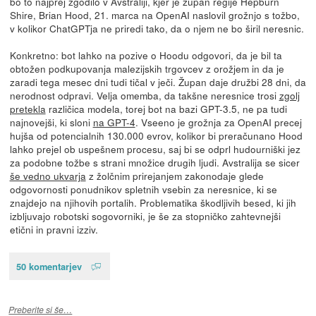
bo to najprej zgodilo v Avstraliji, kjer je župan regije Hepburn
Shire, Brian Hood, 21. marca na OpenAI naslovil grožnjo s tožbo,
v kolikor ChatGPTja ne priredi tako, da o njem ne bo širil neresnic.
Konkretno: bot lahko na pozive o Hoodu odgovori, da je bil ta
obtožen podkupovanja malezijskih trgovcev z orožjem in da je
zaradi tega mesec dni tudi tičal v ječi. Župan daje družbi 28 dni, da
nerodnost odpravi. Velja omemba, da takšne neresnice trosi
zgolj
pretekla
različica modela, torej bot na bazi GPT-3.5, ne pa tudi
najnovejši, ki sloni
na GPT-4
. Vseeno je grožnja za OpenAI precej
hujša od potencialnih 130.000 evrov, kolikor bi preračunano Hood
lahko prejel ob uspešnem procesu, saj bi se odprl hudourniški jez
za podobne tožbe s strani množice drugih ljudi. Avstralija se sicer
še vedno ukvarja
z žolčnim prirejanjem zakonodaje glede
odgovornosti ponudnikov spletnih vsebin za neresnice, ki se
znajdejo na njihovih portalih. Problematika škodljivih besed, ki jih
izbljuvajo robotski sogovorniki, je še za stopničko zahtevnejši
etični in pravni izziv.
50 komentarjev
Preberite si še…