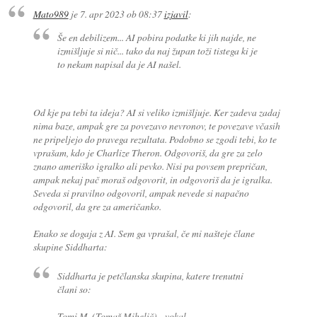
Mato989
je
7. apr 2023 ob 08:37
izjavil
:
Še en debilizem... AI pobira podatke ki jih najde, ne
izmišljuje si nič... tako da naj župan toži tistega ki je
to nekam napisal da je AI našel.
Od kje pa tebi ta ideja? AI si veliko izmišljuje. Ker zadeva zadaj
nima baze, ampak gre za povezavo nevronov, te povezave včasih
ne pripeljejo do pravega rezultata. Podobno se zgodi tebi, ko te
vprašam, kdo je Charlize Theron. Odgovoriš, da gre za zelo
znano ameriško igralko ali pevko. Nisi pa povsem prepričan,
ampak nekaj pač moraš odgovorit, in odgovoriš da je igralka.
Seveda si pravilno odgovoril, ampak nevede si napačno
odgovoril, da gre za američanko.
Enako se dogaja z AI. Sem ga vprašal, če mi našteje člane
skupine Siddharta:
Siddharta je petčlanska skupina, katere trenutni
člani so:
Tomi M. (Tomaž Mihelič) - vokal