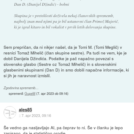
Dan D. (Danijel Džindić) - bobni
Skupina je v preteklosti doživela nekaj članovskih sprememb,
najbolj znan med njimi pa je bil ustanovni član Primož Majerič,
ki je igral kitaro in bil vokalist v prvih letih delovanja skupine.
Sem prepričan, da ni nikjer našel, da je Tomi M. (Tomi Meglič) v
resnici Tomaž Mihelič (član skupine sestre). Pa tudi ne vem, kje je
dobil Danijela Džindića. Podatke je pač napačno povezal s
slovensko glasbo (Sestre oz Tomaž Mihelič) in s slovenskimi
glasbenimi skupinami (Dan D) in smo dobili napačne informacije, ki
si jih je naravnost izmislil.
Zgodovina sprememb…
spremenil:
GupeM
(
7. apr 2023 ob 09:16
)
ales85
::
7. apr 2023, 09:16
Še vedno ga nasljavljajo AI, pa čeprav to ni. Še v članku je lepo
zapisano, da je statistično orodje.