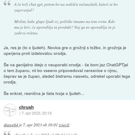
A če toži chat gpt, potem bo na sodišču računalnik, kateri se bo
zagovarjal?
Mislim, kake glupe ljudi oz. politike imamo na tem svetu. Kdo
mu je kriv, če uporablja ta produkt? Naj ga ne uporablja in je
zadeva rešena.
Ja, res je (to o ljudeh). Novica gre o grožnji s tožbo, in grožnja je
uperjena proti izdelovalcu orodja.
Še na genijalno idejo o neuporabi orodja - če bom jaz ChatGPTjal
o tem županu, mi bo vseeno pripovedoval neresnice o njmu,
čeprav se je župan, sledeč bistremu nasvetu, odrekel uporabi tega
orodja.
Še enkrat, resnična je tista tvoja o ljudeh...
chrush
::
7. apr 2023, 20:19
sbawe64
je
7. apr 2023 ob 10:01
izjavil
:
chrush
je
7. apr 2023 ob 09:51
izjavil
: