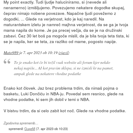
My point exactly. Tudi ljudje haluciniramo, si (nevede ali
nenamerno) izmišljujemo. Povezujemo nekatere dogodke skupaj,
čeprav nimajo nobene povezave. Napačne ljudi povežemo z
dogodki, ... Glede na verjetnost, kdo je kaj naredil. Na
maturantskem izletu je namreč majhna verjetnost, da se ga je tvoja
mama napila do kome. Je pa precej večja, da se je na družinski
zabavi. Čez 30 let boš pa mogoče mislil, da je bila tvoja teta tista, ki
se je napila, ker se teta, za razliko od mame, pogosto napije.
Mato989
je
7. apr 2023 ob 10:19
izjavil
:
To je enako kot če bi tožil vsak website ali forum kjer nekdo
nekaj napiše... AI kot pravim sklepa, si ne izmisli kr na pamet,
ampak glede na nekatere vhodne podatke
Enako kot človek. Jaz brez problema trdim, da nimaš pojma o
basketu, Luki Dončiću in NBA-ju. Povedal sem resnico, glede na
vhodne podatke, ki sem jih dobil v temi o NBA.
V bistvu trdim, da si celo zabit kot noč. Glede na vhodne podatke.
Zgodovina sprememb…
spremenil:
GupeM
(
7. apr 2023 ob 10:23
)