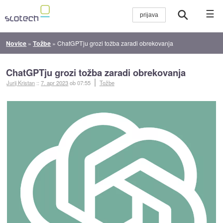
☰
Novice
»
Tožbe
»
ChatGPTju grozi tožba zaradi obrekovanja
ChatGPTju grozi tožba zaradi obrekovanja
Jurij Kristan
::
7. apr 2023
ob 07:55
Tožbe