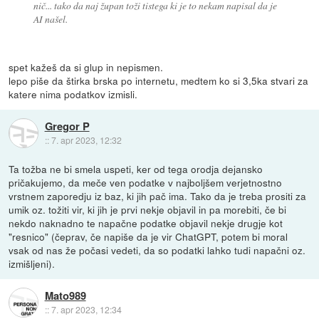
nič... tako da naj župan toži tistega ki je to nekam napisal da je
AI našel.
spet kažeš da si glup in nepismen.
lepo piše da štirka brska po internetu, medtem ko si 3,5ka stvari za
katere nima podatkov izmisli.
Gregor P
::
7. apr 2023, 12:32
Ta tožba ne bi smela uspeti, ker od tega orodja dejansko
pričakujemo, da meče ven podatke v najboljšem verjetnostno
vrstnem zaporedju iz baz, ki jih pač ima. Tako da je treba prositi za
umik oz. tožiti vir, ki jih je prvi nekje objavil in pa morebiti, če bi
nekdo naknadno te napačne podatke objavil nekje drugje kot
"resnico" (čeprav, če napiše da je vir ChatGPT, potem bi moral
vsak od nas že počasi vedeti, da so podatki lahko tudi napačni oz.
izmišljeni).
Mato989
::
7. apr 2023, 12:34