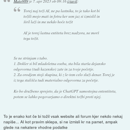
Mato989
je
7. apr 2023 ob 09:16
izjavil
:
Torej naj toži AI, ne pa lastnika, to je tako kot bi
tožili mojo mati in fotra ker sem jaz si izmislil in
širil laži in me nekdo hoče tožit
AI je torej lastna entiteta brez nadzora, ne morš
tega tožit.
Se ne strinjam s tabo.
1. Dokler si bil mladoletna oseba, sta bila starša dejansko
odgovorna (tudi kazensko) zate in za tvoje početje.
2. Za orodjem stoji skupina, ki z le-tem celo služi denar. Torej je
iz tega stališča tudi materialno odgovorna za početje.
Ko bo družbeno sprejeto, da je ChatGPT samostojna ententiteta,
potem se lahko pogovarjamo o direktni tožbi proti njej.
To je enako kot če bi tožil vsak website ali forum kjer nekdo nekaj
napiše... AI kot pravim sklepa, si ne izmisli kr na pamet, ampak
glede na nekatere vhodne podatke