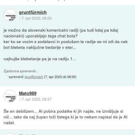
gruntfürmich
::
7. apr 2023, 08:29
je možno da slovenski komericalni radiji (pa tudi kdaj pa kdaj
nacionalni) uporabljajo tega chat bota?
ker ko se vozim s sodelavci in poslušam te radije se mi zdi da nek
bot blebeta naključne bedarije v eter...
najhujše blebetanje pa je na radiju 1...
Zgodovina sprememb…
spremenil:
gruntfürmich
(
7. apr 2023 ob 08:30
)
Mato989
::
7. apr 2023, 08:37
Še en debilizem... AI pobira podatke ki jih najde, ne izmišljuje si
nič... tako da naj župan toži tistega ki je to nekam napisal da je AI
našel.