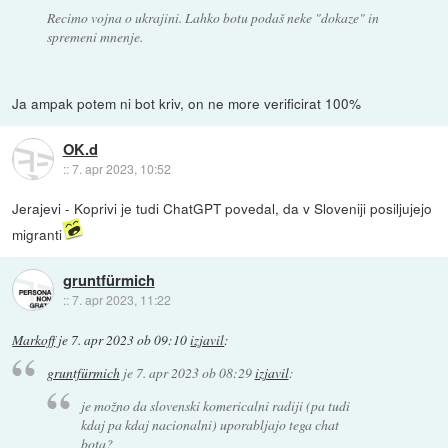
Recimo vojna o ukrajini. Lahko botu podaš neke "dokaze" in
spremeni mnenje.
Ja ampak potem ni bot kriv, on ne more verificirat 100%
OK.d
::
7. apr 2023, 10:52
Jerajevi - Koprivi je tudi ChatGPT povedal, da v Sloveniji posiljujejo
migranti
gruntfürmich
::
7. apr 2023, 11:22
Markoff
je
7. apr 2023 ob 09:10
izjavil
:
gruntfürmich
je
7. apr 2023 ob 08:29
izjavil
:
je možno da slovenski komericalni radiji (pa tudi
kdaj pa kdaj nacionalni) uporabljajo tega chat
bota?