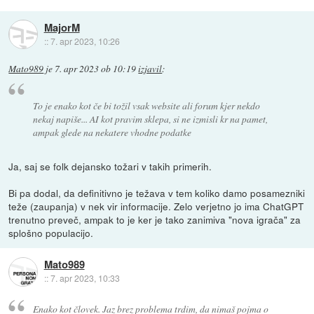
MajorM
::
7. apr 2023, 10:26
Mato989
je
7. apr 2023 ob 10:19
izjavil
:
To je enako kot če bi tožil vsak website ali forum kjer nekdo
nekaj napiše... AI kot pravim sklepa, si ne izmisli kr na pamet,
ampak glede na nekatere vhodne podatke
Ja, saj se folk dejansko tožari v takih primerih.
Bi pa dodal, da definitivno je težava v tem koliko damo posamezniki
teže (zaupanja) v nek vir informacije. Zelo verjetno jo ima ChatGPT
trenutno preveč, ampak to je ker je tako zanimiva "nova igrača" za
splošno populacijo.
Mato989
::
7. apr 2023, 10:33
Enako kot človek. Jaz brez problema trdim, da nimaš pojma o