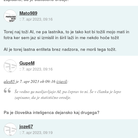
Mato989
::
7. apr 2023, 09:16
Torej naj toži AI, ne pa lastnika, to je tako kot bi tožili mojo mati in
fotra ker sem jaz si izmislil in širil laži in me nekdo hoče tožit
AI je torej lastna entiteta brez nadzora, ne morš tega tožit.
GupeM
::
7. apr 2023, 09:16
ales85
je
7. apr 2023 ob 09:16
izjavil
:
Še vedno ga nasljavljajo AI, pa čeprav to ni. Še v članku je lepo
zapisano, da je statistično orodje.
Pa je človeška inteligenca dejansko kaj drugega?
joze67
::
7. apr 2023, 09:19