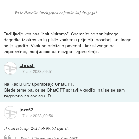
Pa je človeška inteligenca dejansko kaj drugega?
Tudi ljudje ves cas "haluciniramo". Spomnite se zanimivega
dogodka iz otrostva in pisite vsakemu prijatelju posebej, kaj tocno
se je zgodilo. Vsak bo priblizno povedal - ker si vsega ne
zapomnimo, manjkajoce pa mozgani zgenerirajo.
chrush
::
7. apr 2023, 09:51
Na Radiu City uporabljajo ChatGPT.
Glede teme pa, ce se ChatGPT spravil v godljo, naj se se sam
zagovarja na sodiscu :D
joze67
::
7. apr 2023, 09:56
chrush
je
7. apr 2023 ob 09:51
izjavil
:
Na Radiu City uporabljajo ChatGPT.