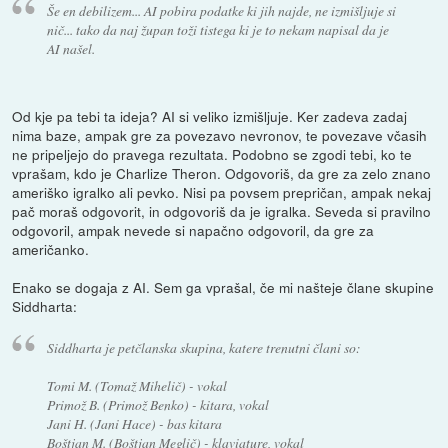
Še en debilizem... AI pobira podatke ki jih najde, ne izmišljuje si
nič... tako da naj župan toži tistega ki je to nekam napisal da je
AI našel.
Od kje pa tebi ta ideja? AI si veliko izmišljuje. Ker zadeva zadaj
nima baze, ampak gre za povezavo nevronov, te povezave včasih
ne pripeljejo do pravega rezultata. Podobno se zgodi tebi, ko te
vprašam, kdo je Charlize Theron. Odgovoriš, da gre za zelo znano
ameriško igralko ali pevko. Nisi pa povsem prepričan, ampak nekaj
pač moraš odgovorit, in odgovoriš da je igralka. Seveda si pravilno
odgovoril, ampak nevede si napačno odgovoril, da gre za
američanko.
Enako se dogaja z AI. Sem ga vprašal, če mi našteje člane skupine
Siddharta:
Siddharta je petčlanska skupina, katere trenutni člani so:
Tomi M. (Tomaž Mihelič) - vokal
Primož B. (Primož Benko) - kitara, vokal
Jani H. (Jani Hace) - bas kitara
Boštjan M. (Boštjan Meglič) - klaviature, vokal