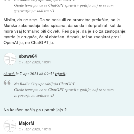
Glede teme pa, ce se ChatGPT spravil v godljo, naj se se sam
zagovarja na sodiscu :D
Mislim, da ne sme. Da so poskuili za prometne prekrške, pa je
Murska zakonodaja tako spisana, da se da interpretirat, kot da
mora vsaj formalno biti človek. Res pa je, da je šlo za zastopanje;
morda je drugače, če si obtožen. Ampak, tožba zaenkrat grozi
OpenAI-ju, ne ChatGPT-ju.
sbawe64
::
7. apr 2023, 10:01
chrush
je
7. apr 2023 ob 09:51
izjavil
:
Na Radiu City uporabljajo ChatGPT.
Glede teme pa, ce se ChatGPT spravil v godljo, naj se se sam
zagovarja na sodiscu :D
Na kakšen način ga uporabljajo ?
MajorM
::
7. apr 2023, 10:13