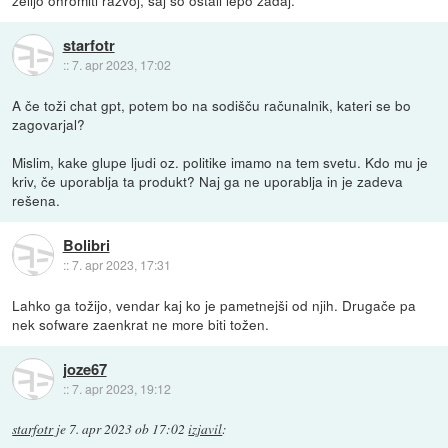
starfotr
::
7. apr 2023, 17:02
A če toži chat gpt, potem bo na sodišču računalnik, kateri se bo
zagovarjal?
Mislim, kake glupe ljudi oz. politike imamo na tem svetu. Kdo mu je
kriv, če uporablja ta produkt? Naj ga ne uporablja in je zadeva
rešena.
Bolibri
::
7. apr 2023, 17:31
Lahko ga tožijo, vendar kaj ko je pametnejši od njih. Drugače pa
nek sofware zaenkrat ne more biti tožen.
joze67
::
7. apr 2023, 19:12
starfotr
je
7. apr 2023 ob 17:02
izjavil
: