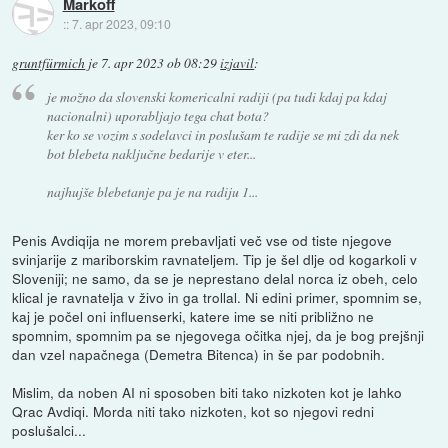
Markoff
::
7. apr 2023, 09:10
gruntfürmich
je
7. apr 2023 ob 08:29
izjavil
:
je možno da slovenski komericalni radiji (pa tudi kdaj pa kdaj
nacionalni) uporabljajo tega chat bota?
ker ko se vozim s sodelavci in poslušam te radije se mi zdi da nek
bot blebeta naključne bedarije v eter...
najhujše blebetanje pa je na radiju 1...
Penis Avdiqija ne morem prebavljati več vse od tiste njegove
svinjarije z mariborskim ravnateljem. Tip je šel dlje od kogarkoli v
Sloveniji; ne samo, da se je neprestano delal norca iz obeh, celo
klical je ravnatelja v živo in ga trollal. Ni edini primer, spomnim se,
kaj je počel oni influenserki, katere ime se niti približno ne
spomnim, spomnim pa se njegovega očitka njej, da je bog prejšnji
dan vzel napačnega (Demetra Bitenca) in še par podobnih.
Mislim, da noben AI ni sposoben biti tako nizkoten kot je lahko
Qrac Avdiqi. Morda niti tako nizkoten, kot so njegovi redni
poslušalci...