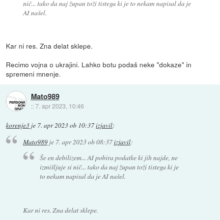
nič... tako da naj župan toži tistega ki je to nekam napisal da je
AI našel.
Kar ni res. Zna delat sklepe.
Recimo vojna o ukrajini. Lahko botu podaš neke "dokaze" in
spremeni mnenje.
Mato989
::
7. apr 2023, 10:46
korenje3
je
7. apr 2023 ob 10:37
izjavil
:
Mato989
je
7. apr 2023 ob 08:37
izjavil
:
Še en debilizem... AI pobira podatke ki jih najde, ne
izmišljuje si nič... tako da naj župan toži tistega ki je
to nekam napisal da je AI našel.
Kar ni res. Zna delat sklepe.