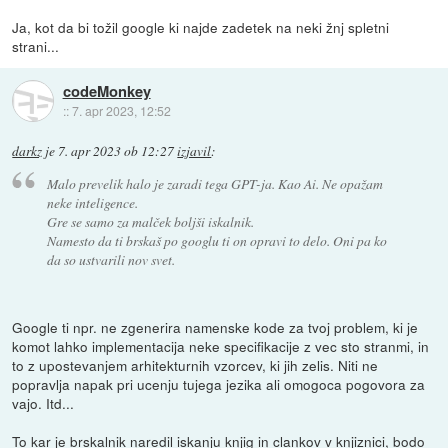
Ja, kot da bi tožil google ki najde zadetek na neki žnj spletni
strani...
codeMonkey
::
7. apr 2023, 12:52
darkz
je
7. apr 2023 ob 12:27
izjavil
:
Malo prevelik halo je zaradi tega GPT-ja. Kao Ai. Ne opažam
neke inteligence.
Gre se samo za malček boljši iskalnik.
Namesto da ti brskaš po googlu ti on opravi to delo. Oni pa ko
da so ustvarili nov svet.
Google ti npr. ne zgenerira namenske kode za tvoj problem, ki je
komot lahko implementacija neke specifikacije z vec sto stranmi, in
to z upostevanjem arhitekturnih vzorcev, ki jih zelis. Niti ne
popravlja napak pri ucenju tujega jezika ali omogoca pogovora za
vajo. Itd...
To kar je brskalnik naredil iskanju knjig in clankov v knjiznici, bodo