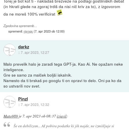
Torej je bot kot ti - nakladaš brezveze na podlagi gostilniških debat
(in hkrati glede na zgoraj trdiš da nisi nič kriv za to), z izgovorom
da ne moreš 100% verificirat
Zgodovina sprememb…
spremenil:
njyngs
(
7. apr 2023 ob 12:00
)
darkz
::
7. apr 2023, 12:27
Malo prevelik halo je zaradi tega GPT-ja. Kao Ai. Ne opažam neke
inteligence.
Gre se samo za malček boljši iskalnik.
Namesto da ti brskaš po googlu ti on opravi to delo. Oni pa ko da
so ustvarili nov svet.
Pinzl
::
7. apr 2023, 12:32
Mato989
je
7. apr 2023 ob 08:37
izjavil
:
Še en debilizem... AI pobira podatke ki jih najde, ne izmišljuje si