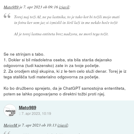
Mato989
je
7. apr 2023 ob 09:16
izjavil
:
Torej naj toži AI, ne pa lastnika, to je tako kot bi tožili mojo mati
in fotra ker sem jaz si izmislil in širil laži in me nekdo hoče tožit
AI je torej lastna entiteta brez nadzora, ne morš tega tožit.
Se ne strinjam s tabo.
1. Dokler si bil mladoletna oseba, sta bila starša dejansko
odgovorna (tudi kazensko) zate in za tvoje početje.
2. Za orodjem stoji skupina, ki z le-tem celo služi denar. Torej je iz
tega stališča tudi materialno odgovorna za početje.
Ko bo družbeno sprejeto, da je ChatGPT samostojna ententiteta,
potem se lahko pogovarjamo o direktni tožbi proti njej.
Mato989
::
7. apr 2023, 10:19
MajorM
je
7. apr 2023 ob 10:13
izjavil
: