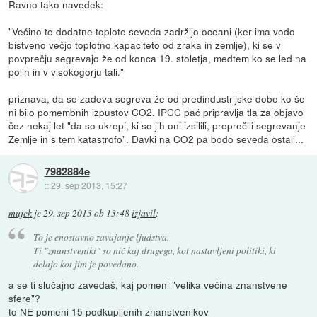
Ravno tako navedek:
"Večino te dodatne toplote seveda zadržijo oceani (ker ima vodo
bistveno večjo toplotno kapaciteto od zraka in zemlje), ki se v
povprečju segrevajo že od konca 19. stoletja, medtem ko se led na
polih in v visokogorju tali."
priznava, da se zadeva segreva že od predindustrijske dobe ko še
ni bilo pomembnih izpustov CO2. IPCC pač pripravlja tla za objavo
čez nekaj let "da so ukrepi, ki so jih oni izsilili, preprečili segrevanje
Zemlje in s tem katastrofo". Davki na CO2 pa bodo seveda ostali...
7982884e
::
29. sep 2013, 15:27
mujek
je
29. sep 2013 ob 13:48
izjavil
:
To je enostavno zavajanje ljudstva.
Ti "znanstveniki" so nič kaj drugega, kot nastavljeni politiki, ki
delajo kot jim je povedano.
a se ti slučajno zavedaš, kaj pomeni "velika večina znanstvene
sfere"?
to NE pomeni 15 podkupljenih znanstvenikov