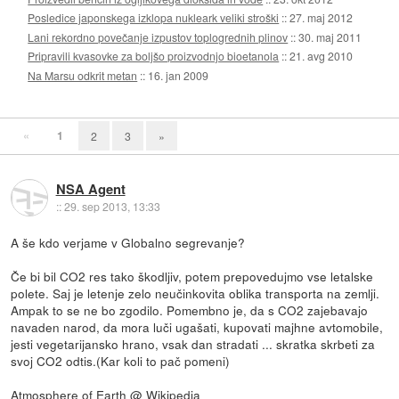
Posledice japonskega izklopa nukleark veliki stroški
::
27. maj 2012
Lani rekordno povečanje izpustov toplogrednih plinov
::
30. maj 2011
Pripravili kvasovke za boljšo proizvodnjo bioetanola
::
21. avg 2010
Na Marsu odkrit metan
::
16. jan 2009
«
1
2
3
»
NSA Agent
::
29. sep 2013, 13:33
A še kdo verjame v Globalno segrevanje?
Če bi bil CO2 res tako škodljiv, potem prepovedujmo vse letalske
polete. Saj je letenje zelo neučinkovita oblika transporta na zemlji.
Ampak to se ne bo zgodilo. Pomembno je, da s CO2 zajebavajo
navaden narod, da mora luči ugašati, kupovati majhne avtomobile,
jesti vegetarijansko hrano, vsak dan stradati ... skratka skrbeti za
svoj CO2 odtis.(Kar koli to pač pomeni)
Atmosphere of Earth @ Wikipedia