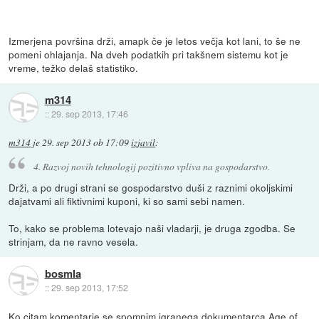
Izmerjena površina drži, amapk če je letos večja kot lani, to še ne
pomeni ohlajanja. Na dveh podatkih pri takšnem sistemu kot je
vreme, težko delaš statistiko.
m314
::
29. sep 2013, 17:46
m314
je
29. sep 2013 ob 17:09
izjavil
:
4. Razvoj novih tehnologij pozitivno vpliva na gospodarstvo.
Drži, a po drugi strani se gospodarstvo duši z raznimi okoljskimi
dajatvami ali fiktivnimi kuponi, ki so sami sebi namen.
To, kako se problema lotevajo naši vladarji, je druga zgodba. Se
strinjam, da ne ravno vesela.
bosmla
::
29. sep 2013, 17:52
Ko citam komentarje se spomnim igranega dokumentarca
Age of