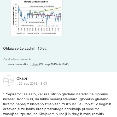
Ohlaja se že zadnjih 10let.
Zgodovina sprememb…
zavarovalo slike:
gzibret
(
29. sep 2013 ob 18:43
)
Okapi
::
29. sep 2013, 18:03
"Prepiramo" se zato, ker realistično gledano narediti ne moremo
ničesar. Kdor misli, da lahko sedanji standard (globalno gledano)
furamo naprej z bistveno zmanjšanimi izpusti, je utopist. V bogatih
državah si že lahko brez pretiranega odrekanja privoščimo
zmanjšati izpuste, na Kitajskem, v Indiji in drugih manj razvitih