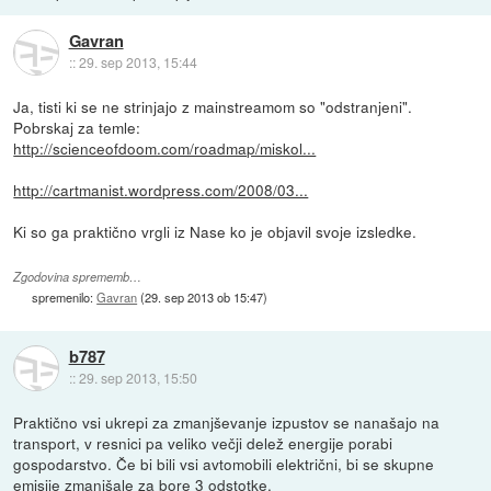
Gavran
::
29. sep 2013, 15:44
Ja, tisti ki se ne strinjajo z mainstreamom so "odstranjeni".
Pobrskaj za temle:
http://scienceofdoom.com/roadmap/miskol...
http://cartmanist.wordpress.com/2008/03...
Ki so ga praktično vrgli iz Nase ko je objavil svoje izsledke.
Zgodovina sprememb…
spremenilo:
Gavran
(
29. sep 2013 ob 15:47
)
b787
::
29. sep 2013, 15:50
Praktično vsi ukrepi za zmanjševanje izpustov se nanašajo na
transport, v resnici pa veliko večji delež energije porabi
gospodarstvo. Če bi bili vsi avtomobili električni, bi se skupne
emisije zmanjšale za bore 3 odstotke.