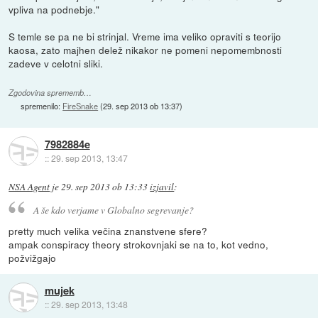
vpliva na podnebje."
S temle se pa ne bi strinjal. Vreme ima veliko opraviti s teorijo
kaosa, zato majhen delež nikakor ne pomeni nepomembnosti
zadeve v celotni sliki.
Zgodovina sprememb…
spremenilo:
FireSnake
(
29. sep 2013 ob 13:37
)
7982884e
::
29. sep 2013, 13:47
NSA Agent
je
29. sep 2013 ob 13:33
izjavil
:
A še kdo verjame v Globalno segrevanje?
pretty much velika večina znanstvene sfere?
ampak conspiracy theory strokovnjaki se na to, kot vedno,
požvižgajo
mujek
::
29. sep 2013, 13:48