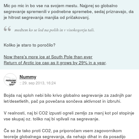
Mic po mic in bo vse na svojem mestu. Najprej so globalno
segrevanje spremenili v podnebne spremebe, sedaj priznavajo, da
je hitrost segrevanja manjša od pričakovanj.
medtem ko se led na polih in v visokogorju tali.
Koliko je staro to poročilo?
Now there's more ice at South Pole than ever
Return of Arctic ice cap as it grows by 29% in a year
.
Nummy
::
29. sep 2013, 16:24
Bojda naj sploh nebi bilo krivo globalno segrevanje za zadnjih par
let/desetletih, pač pa povečana sončeva aktivnost in izbruhi.
V realnosti, naj bi CO2 izpusti ogreli zemljo za manj kot pol stopinje
vse skupaj oz. toliko naj bi vplivali na segrevanje.
Če so že tako proti CO2, pa priporočam vsem zagovornikom
teoreije globalnega segrevanja, da nehajo dihat in da posadijo