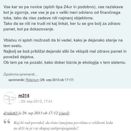
Vse kar so pa novice (sploh tipa 24ur in podobno), vse raziskave
kot je zgornja, vse vse je pa v veliki meri odvisno od finančnega
toka, tako da niso zadeve niti najmanj objektivne.
Tako da se niti ne trudi mi kaj linkat, ker tu se gre bolj za zdravo
pamet, kot pa dokazovanje.
Vbistvu ni sploh možnosti da bi vedel, kako je dejansko stanje na
tem svetu.
Najbolj se boš približal dejanski sliki če vklopiš mal zdravo pamet in
povežeš dejstva.
Ob tem pa ne pozabi, kako dober biznis je ekologija v tem sistemu.
Zgodovina sprememb…
spremenilo:
Relanium
(
29. sep 2013 ob 17:17
)
m314
::
29. sep 2013, 17:41
dzinks63
je
29. sep 2013 ob 17:12
izjavil
:
Kaj bi rad povedal, da tista izmejena površina o velikosti ledu
ne drži in je vse skupaj antipropaganda?