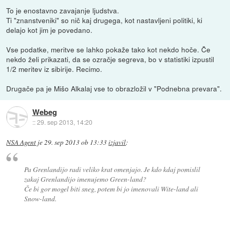
To je enostavno zavajanje ljudstva.
Ti "znanstveniki" so nič kaj drugega, kot nastavljeni politiki, ki
delajo kot jim je povedano.
Vse podatke, meritve se lahko pokaže tako kot nekdo hoče. Če
nekdo želi prikazati, da se ozračje segreva, bo v statistiki izpustil
1/2 meritev iz sibirije. Recimo.
Drugače pa je Mišo Alkalaj vse to obrazložil v "Podnebna prevara".
Webeg
::
29. sep 2013, 14:20
NSA Agent
je
29. sep 2013 ob 13:33
izjavil
:
Pa Grenlandijo radi veliko krat omenjajo. Je kdo kdaj pomislil
zakaj Grenlandijo imenujemo Green-land?
Če bi gor mogel biti sneg, potem bi jo imenovali Wite-land ali
Snow-land.