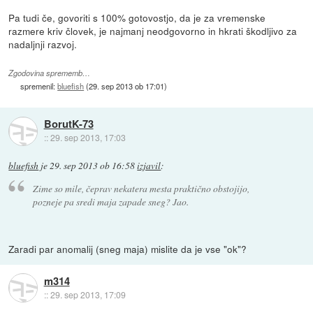
Pa tudi če, govoriti s 100% gotovostjo, da je za vremenske
razmere kriv človek, je najmanj neodgovorno in hkrati škodljivo za
nadaljnji razvoj.
Zgodovina sprememb…
spremenil:
bluefish
(
29. sep 2013 ob 17:01
)
BorutK-73
::
29. sep 2013, 17:03
bluefish
je
29. sep 2013 ob 16:58
izjavil
:
Zime so mile, čeprav nekatera mesta praktično obstojijo,
pozneje pa sredi maja zapade sneg? Jao.
Zaradi par anomalij (sneg maja) mislite da je vse "ok"?
m314
::
29. sep 2013, 17:09