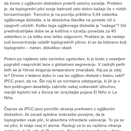
da bomo z ogljikovim dioksidom prekrili celotno ozračje. Problem
je, da toplogredni plini svoje lastnosti zelo dobro kažejo že v nizkih
koncentracijah. Trenutno je na površju približno 0,04 odstotka
ogljikovega dioksida, a te absolutne številke ne povedo nič o
njegovih učinkih. Koliko tega ogljikovega dioksida je "našega"? Od
predindustrijske dobe se je količina v ozračju povečala za 40
odstotkov in za toliko smo lahko odgovorni. Problem je, da rastejo
tudi koncentracije ostalih toplogrednih plinov, ki so še bistveno bolj
toplogredni – metan, didušikov oksid.
Potem pa najdemo zelo zanimivo ugotovitev, ki jo bodo z veseljem
pograbili nasprotniki teze o globalnem segrevanju. V zadnjih petih
letih se je hitrost dviganja temperature zmanjšala. Kaj pa je zdaj
to? Drvimo v ledeno dobo in nas bo ogljikov dioksid v bistvu rešil?
IPCC pravi, da ne. Šlo naj bi za normalna odstopanja, ki jih je v
tem poldrugem desetletju zakrivilo nekaj vulkanskih izbruhov,
manjši toplotni tok s Sonca ter izrazitejša pojava El Niño in La
Niña.
Čeprav se IPCC-jevo poročilo ukvarja predvsem z ogljikovim
dioksidom, že zaradi splošne izobrazbe povejmo, da je
toplogreden vsak plin, ki absorbira infrardeče valovanje. To pa so
vsi plini, ki imajo vsaj tri atome. Razlogi za to so različna nihanja
molekule, ki jih vzbudi IR sevanje. Največ toplogrednega učinka