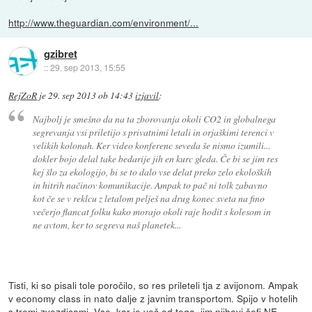
http://www.theguardian.com/environment/...
gzibret
::
29. sep 2013, 15:55
RejZoR
je
29. sep 2013 ob 14:43
izjavil
:
Najbolj je smešno da na ta zborovanja okoli CO2 in globalnega
segrevanja vsi priletijo s privatnimi letali in orjaškimi terenci v
velikih kolonah. Ker video konferenc seveda še nismo izumili...
dokler bojo delal take bedarije jih en kurc gleda. Če bi se jim res
kej šlo za ekologijo, bi se to dalo vse delat preko zelo ekoloških
in hitrih načinov komunikacije. Ampak to pač ni tolk zabavno
kot če se v reklcu z letalom pelješ na drug konec sveta na fino
večerjo flancat folku kako morajo okoli raje hodit s kolesom in
ne avtom, ker to segreva naš planetek...
Tisti, ki so pisali tole poročilo, so res prileteli tja z avijonom. Ampak
v economy class in nato dalje z javnim transportom. Spijo v hotelih
s tremi zvezdicami. Vse, kar je več od tega, jim njihovi šefi NE