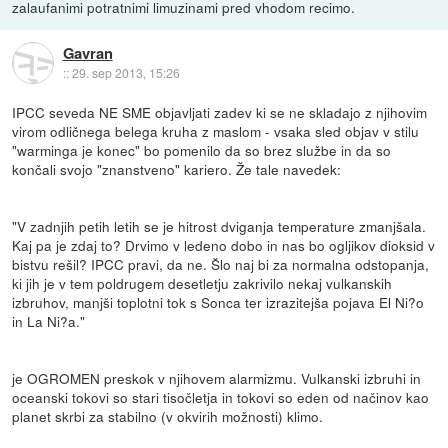
zalaufanimi potratnimi limuzinami pred vhodom recimo.
Gavran
::
29. sep 2013, 15:26
IPCC seveda NE SME objavljati zadev ki se ne skladajo z njihovim
virom odličnega belega kruha z maslom - vsaka sled objav v stilu
"warminga je konec" bo pomenilo da so brez službe in da so
končali svojo "znanstveno" kariero. Že tale navedek:
"V zadnjih petih letih se je hitrost dviganja temperature zmanjšala.
Kaj pa je zdaj to? Drvimo v ledeno dobo in nas bo ogljikov dioksid v
bistvu rešil? IPCC pravi, da ne. Šlo naj bi za normalna odstopanja,
ki jih je v tem poldrugem desetletju zakrivilo nekaj vulkanskih
izbruhov, manjši toplotni tok s Sonca ter izrazitejša pojava El Ni?o
in La Ni?a."
je OGROMEN preskok v njihovem alarmizmu. Vulkanski izbruhi in
oceanski tokovi so stari tisočletja in tokovi so eden od načinov kao
planet skrbi za stabilno (v okvirih možnosti) klimo.