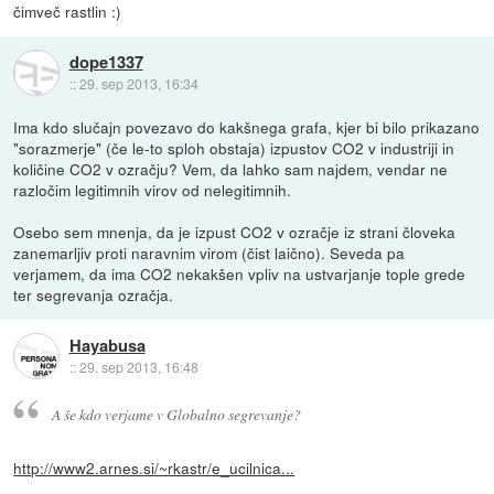
čimveč rastlin :)
dope1337
::
29. sep 2013, 16:34
Ima kdo slučajn povezavo do kakšnega grafa, kjer bi bilo prikazano
"sorazmerje" (če le-to sploh obstaja) izpustov CO2 v industriji in
količine CO2 v ozračju? Vem, da lahko sam najdem, vendar ne
razločim legitimnih virov od nelegitimnih.
Osebo sem mnenja, da je izpust CO2 v ozračje iz strani človeka
zanemarljiv proti naravnim virom (čist laično). Seveda pa
verjamem, da ima CO2 nekakšen vpliv na ustvarjanje tople grede
ter segrevanja ozračja.
Hayabusa
::
29. sep 2013, 16:48
A še kdo verjame v Globalno segrevanje?
http://www2.arnes.si/~rkastr/e_ucilnica...