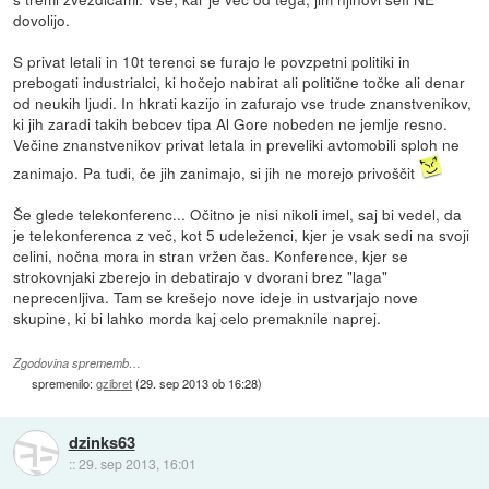
dovolijo.
S privat letali in 10t terenci se furajo le povzpetni politiki in
prebogati industrialci, ki hočejo nabirat ali politične točke ali denar
od neukih ljudi. In hkrati kazijo in zafurajo vse trude znanstvenikov,
ki jih zaradi takih bebcev tipa Al Gore nobeden ne jemlje resno.
Večine znanstvenikov privat letala in preveliki avtomobili sploh ne
zanimajo. Pa tudi, če jih zanimajo, si jih ne morejo privoščit
Še glede telekonferenc... Očitno je nisi nikoli imel, saj bi vedel, da
je telekonferenca z več, kot 5 udeleženci, kjer je vsak sedi na svoji
celini, nočna mora in stran vržen čas. Konference, kjer se
strokovnjaki zberejo in debatirajo v dvorani brez "laga"
neprecenljiva. Tam se krešejo nove ideje in ustvarjajo nove
skupine, ki bi lahko morda kaj celo premaknile naprej.
Zgodovina sprememb…
spremenilo:
gzibret
(
29. sep 2013 ob 16:28
)
dzinks63
::
29. sep 2013, 16:01