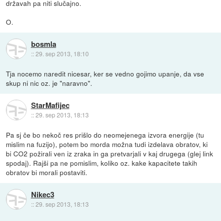
državah pa niti slučajno.
O.
bosmla
::
29. sep 2013, 18:10
Tja nocemo naredit nicesar, ker se vedno gojimo upanje, da vse
skup ni nic oz. je "naravno".
StarMafijec
::
29. sep 2013, 18:13
Pa sj če bo nekoč res prišlo do neomejenega izvora energije (tu
mislim na fuzijo), potem bo morda možna tudi izdelava obratov, ki
bi CO2 požirali ven iz zraka in ga pretvarjali v kaj drugega (glej link
spodaj). Rajši pa ne pomislim, koliko oz. kake kapacitete takih
obratov bi morali postaviti.
Nikec3
::
29. sep 2013, 18:13