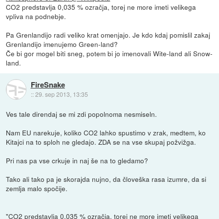
CO2 predstavlja 0,035 % ozračja, torej ne more imeti velikega
vpliva na podnebje.
Pa Grenlandijo radi veliko krat omenjajo. Je kdo kdaj pomislil zakaj
Grenlandijo imenujemo Green-land?
Če bi gor mogel biti sneg, potem bi jo imenovali Wite-land ali Snow-
land.
FireSnake
::
29. sep 2013, 13:35
Ves tale direndaj se mi zdi popolnoma nesmiseln.
Nam EU narekuje, koliko CO2 lahko spustimo v zrak, medtem, ko
Kitajci na to sploh ne gledajo. ZDA se na vse skupaj požvižga.
Pri nas pa vse crkuje in naj še na to gledamo?
Tako ali tako pa je skorajda nujno, da človeška rasa izumre, da si
zemlja malo spočije.
"CO2 predstavlja 0,035 % ozračja, torej ne more imeti velikega