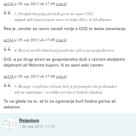
m314
je
29. sep 2013 ob 17:09
izjavil
:
3. Produkt kurjenja fosilnih goriv ni samo CO2,
ampak tudi kancerogene snovi in trdni delci, ki jih dihamo.
Res je, vendar se ravno zaradi norije s CO2 te delce zanemarja.
m314
je
29. sep 2013 ob 17:09
izjavil
:
4. Razvoj novih tehnologij pozitivno vpliva na gospodarstvo.
Drži, a po drugi strani se gospodarstvo duši z raznimi okoljskimi
dajatvami ali fiktivnimi kuponi, ki so sami sebi namen.
m314
je
29. sep 2013 ob 17:09
izjavil
:
5. Bivanje v toplotno izlirani hiši je prijetnejše (da prihrankov
niti ne omenjam) - to lahko povem iz lastnih izkušenj.
To ne glede na to, ali bi za ogrevanje kuril fosilna goriva ali
sekance.
Relanium
::
29. sep 2013, 17:16