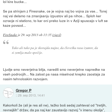
lol kire bucke...
Se pa strinjam z Firesnake, ce je vojna naj bo vojna za vse... Torej
naj vsi delamo na zmanjsanju izpustov ali pa nihce... Sploh ker
ozracje ni staticno, to kar oni preko luze in v Aziji spuscajo v luft se
kaze povsod...
FireSnake
je
29. sep 2013 ob 13:35
izjavil
:
Tako ali tako pa je skorajda nujno, da človeška rasa izumre, da
si zemlja malo spočije.
Ljudje smo neverjetna bitja, naredili smo neverjetne napredke na
vseh podrocjih... Na zalost pa nasa miselnost krepko zaostaja za
nasim tehnoloskim razvojem.
Gregor P
::
29. sep 2013, 14:41
Kakorkoli že (ali je res ali ne), težko boš sedaj zahteval od "tretjih,
revnejših" držav, da pa naj kar zaustavijo razvoj "v imenu okolja",