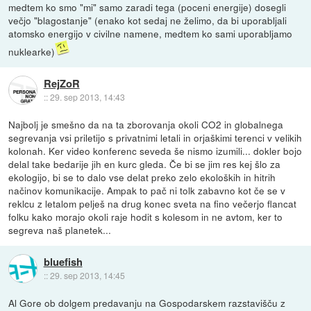
medtem ko smo "mi" samo zaradi tega (poceni energije) dosegli
večjo "blagostanje" (enako kot sedaj ne želimo, da bi uporabljali
atomsko energijo v civilne namene, medtem ko sami uporabljamo
nuklearke)
RejZoR
::
29. sep 2013, 14:43
Najbolj je smešno da na ta zborovanja okoli CO2 in globalnega
segrevanja vsi priletijo s privatnimi letali in orjaškimi terenci v velikih
kolonah. Ker video konferenc seveda še nismo izumili... dokler bojo
delal take bedarije jih en kurc gleda. Če bi se jim res kej šlo za
ekologijo, bi se to dalo vse delat preko zelo ekoloških in hitrih
načinov komunikacije. Ampak to pač ni tolk zabavno kot če se v
reklcu z letalom pelješ na drug konec sveta na fino večerjo flancat
folku kako morajo okoli raje hodit s kolesom in ne avtom, ker to
segreva naš planetek...
bluefish
::
29. sep 2013, 14:45
Al Gore ob dolgem predavanju na Gospodarskem razstavišču z