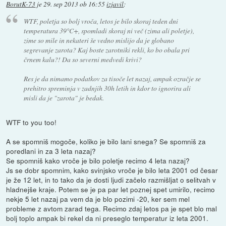
BorutK-73
je
29. sep 2013 ob 16:55
izjavil
:
WTF, poletja so bolj vroča, letos je bilo skoraj teden dni
temperatura 39°C+, spomladi skoraj ni več (zima ali poletje),
zime so mile in nekateri še vedno mislijo da je globano
segrevanje zarota? Kaj boste zarotniki rekli, ko bo obala pri
črnem kalu?! Da so severni medvedi krivi?
Res je da nimamo podatkov za tisoče let nazaj, ampak ozračje se
prehitro spreminja v zadnjih 30h letih in kdor to ignorira ali
misli da je "zarota" je bedak.
WTF to you too!
A se spomniš mogoče, koliko je bilo lani snega? Se spomniš za
poredlani in za 3 leta nazaj?
Se spomniš kako vroče je bilo poletje recimo 4 leta nazaj?
Js se dobr spomnim, kako svinjsko vroče je bilo leta 2001 od česar
je že 12 let, in to tako da je dosti ljudi začelo razmišljat o selitvah v
hladnejše kraje. Potem se je pa par let poznej spet umirilo, recimo
nekje 5 let nazaj pa vem da je blo pozimi -20, ker sem mel
probleme z avtom zarad tega. Recimo zdaj letos pa je spet blo mal
bolj toplo ampak bi rekel da ni preseglo temperatur iz leta 2001.