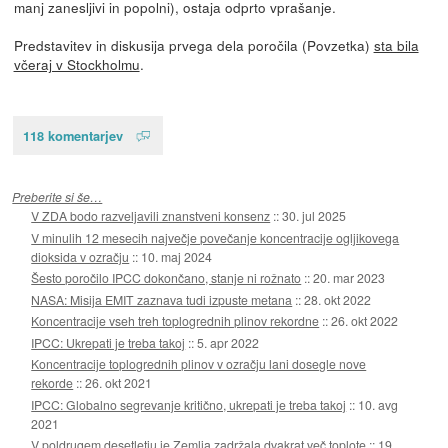
manj zanesljivi in popolni), ostaja odprto vprašanje.
Predstavitev in diskusija prvega dela poročila (Povzetka)
sta bila
včeraj v Stockholmu
.
118 komentarjev
Preberite si še…
V ZDA bodo razveljavili znanstveni konsenz
::
30. jul 2025
V minulih 12 mesecih največje povečanje koncentracije ogljikovega
dioksida v ozračju
::
10. maj 2024
Šesto poročilo IPCC dokončano, stanje ni rožnato
::
20. mar 2023
NASA: Misija EMIT zaznava tudi izpuste metana
::
28. okt 2022
Koncentracije vseh treh toplogrednih plinov rekordne
::
26. okt 2022
IPCC: Ukrepati je treba takoj
::
5. apr 2022
Koncentracije toplogrednih plinov v ozračju lani dosegle nove
rekorde
::
26. okt 2021
IPCC: Globalno segrevanje kritično, ukrepati je treba takoj
::
10. avg
2021
V poldrugem desetletju je Zemlja zadržala dvakrat več toplote
::
19.