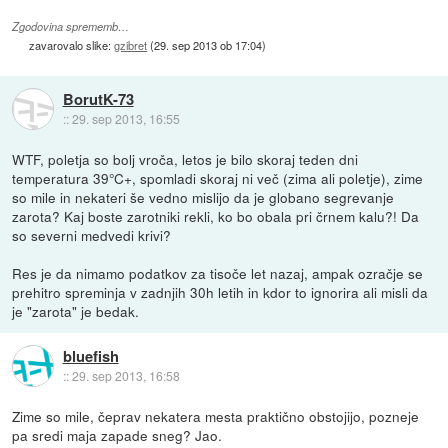
Zgodovina sprememb…
zavarovalo slike:
gzibret
(
29. sep 2013 ob 17:04
)
BorutK-73
::
29. sep 2013, 16:55
WTF, poletja so bolj vroča, letos je bilo skoraj teden dni
temperatura 39°C+, spomladi skoraj ni več (zima ali poletje), zime
so mile in nekateri še vedno mislijo da je globano segrevanje
zarota? Kaj boste zarotniki rekli, ko bo obala pri črnem kalu?! Da
so severni medvedi krivi?
Res je da nimamo podatkov za tisoče let nazaj, ampak ozračje se
prehitro spreminja v zadnjih 30h letih in kdor to ignorira ali misli da
je "zarota" je bedak.
bluefish
::
29. sep 2013, 16:58
Zime so mile, čeprav nekatera mesta praktično obstojijo, pozneje
pa sredi maja zapade sneg? Jao.