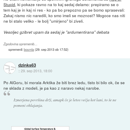
Stupid
, ki pokaze ravno na to kaj sedaj delamo: prepiramo se o
tem kaj je in kaj ni res - ko pa bo prepozno pa se bomo sprasevali:
Zakaj nismo nic naredili, ko smo imeli se moznost? Mogoce nas niti
ne bi stalo veliko - le bolj "umirjeno" bi ziveli.
Vesoljec gzibret upam da sedaj je "ardumentirana" debata
Zgodovina sprememb…
spremenil:
bosmla
(
29. sep 2013 ob 17:52
)
dzinks63
::
29. sep 2013, 18:00
Po AlGoru, bi morala Arktika že biti brez ledu, tisto bi bilo ok, če se
ne sklada z modeli, je pa kao z naravo nekaj narobe.
Izmerjena površina drži, amapk če je letos večja kot lani, to še ne
pomeni ohlajanja.