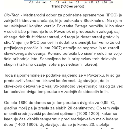
- Mednarodni odbor za podnebne spremembe (IPCC) je
Slo-Tech
zaključil tridnevno srečanje, ki je potekalo v Stockholmu. Na njem
so usklajevali končno verzijo
Povzetka Petega poročila
, ki bo sicer
v celoti izšlo prihodnje leto. Povzetek ni preobsežen zalogaj, saj
obsega dobrih štirideset strani, od tega je deset strani grafov in
slik. V njem je IPCC ponovil in dodatno utemeljil, kar vemo že od
prejšnjega poročila iz leta 2007; ozračje se segreva in to zaradi
človekovega delovanja. Končno poročilo bo sicer v celoti na voljo
šele prihodnje leto. Sestavljeno bo iz prispevkov treh delovnih
skupin (fizikalno ozadje, vpliv s posledicami, ukrepi).
Toda najpomembnejše podatke najdemo že v Povzetku, ki so ga
predstavili včeraj na tiskovni konferenci. Ugotavljajo, da je
človekovo delovanje z vsaj 95-odstotno verjetnostjo razlog za več
kot polovico dviga temperature v zadnjih šestdesetih letih.
Od leta 1880 do danes se je temperatura dvignila za 0,85 °C,
gladina morij pa je zrasla za slabih 20 centimetrov. Ob tem velja
omeniti srednjeveški podnebni optimum (1000-1200), kakor se
imenuje čas visokih temperatur pred srednjeveško malo ledeno
dobo (1400-1800). Ugotavljajo, da se je konec 20. stoletja