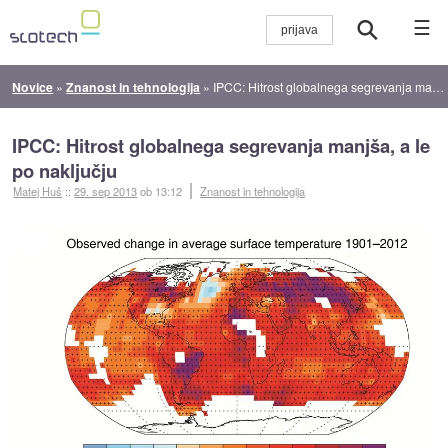
☰
Novice
»
Znanost in tehnologija
»
IPCC: Hitrost globalnega segrevanja manjša, a le po naključju
IPCC: Hitrost globalnega segrevanja manjša, a le
po naključju
Matej Huš
::
29. sep 2013
ob 13:12
Znanost in tehnologija