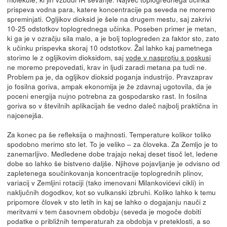
prispeva vodna para, katere koncentracije pa seveda ne moremo
spreminjati. Ogljikov dioksid je šele na drugem mestu, saj zakrivi
10-25 odstotkov toplogrednega učinka. Poseben primer je metan,
ki ga je v ozračju sila malo, a je bolj toplogreden za faktor sto, zato
k učinku prispevka skoraj 10 odstotkov. Žal lahko kaj pametnega
storimo le z ogljikovim dioksidom, saj
vode v nasprotju s poskusi
ne moremo prepovedati, krav in ljudi zaradi metana pa tudi ne.
Problem pa je, da ogljikov dioksid poganja industrijo. Pravzaprav
jo fosilna goriva, ampak ekonomija je že zdavnaj ugotovila, da je
poceni energija nujno potrebna za gospodarsko rast. In fosilna
goriva so v številnih aplikacijah še vedno daleč najbolj praktična in
najcenejša.
Za konec pa še refleksija o majhnosti. Temperature kolikor toliko
spodobno merimo sto let. To je veliko – za človeka. Za Zemljo je to
zanemarljivo. Medledene dobe trajajo nekaj deset tisoč let, ledene
dobe so lahko še bistveno daljše. Njihove pojavljanje je odvisno od
zapletenega součinkovanja koncentracije toplogrednih plinov,
variacij v Zemljini rotaciji (tako imenovani Milankovićevi cikli) in
naključnih dogodkov, kot so vulkanski izbruhi. Koliko lahko k temu
pripomore človek v sto letih in kaj se lahko o dogajanju nauči z
meritvami v tem časovnem obdobju (seveda je mogoče dobiti
podatke o približnih temperaturah za obdobja v preteklosti, a so