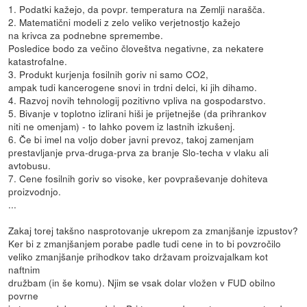
1. Podatki kažejo, da povpr. temperatura na Zemlji narašča.
2. Matematični modeli z zelo veliko verjetnostjo kažejo
na krivca za podnebne spremembe.
Posledice bodo za večino človeštva negativne, za nekatere
katastrofalne.
3. Produkt kurjenja fosilnih goriv ni samo CO2,
ampak tudi kancerogene snovi in trdni delci, ki jih dihamo.
4. Razvoj novih tehnologij pozitivno vpliva na gospodarstvo.
5. Bivanje v toplotno izlirani hiši je prijetnejše (da prihrankov
niti ne omenjam) - to lahko povem iz lastnih izkušenj.
6. Če bi imel na voljo dober javni prevoz, takoj zamenjam
prestavljanje prva-druga-prva za branje Slo-techa v vlaku ali
avtobusu.
7. Cene fosilnih goriv so visoke, ker povpraševanje dohiteva
proizvodnjo.
...
Zakaj torej takšno nasprotovanje ukrepom za zmanjšanje izpustov?
Ker bi z zmanjšanjem porabe padle tudi cene in to bi povzročilo
veliko zmanjšanje prihodkov tako državam proizvajalkam kot
naftnim
družbam (in še komu). Njim se vsak dolar vložen v FUD obilno
povrne