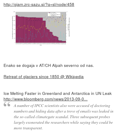
http://giam.zrc-sazu.si/?q=sl/node/458
Enako se dogaja v AT/CH Alpah severno od nas.
Retreat of glaciers since 1850 @ Wikipedia
Ice Melting Faster in Greenland and Antarctica in UN Leak
http://www.bloomberg.com/news/2013-09-0...
A number of IPCC scientists also were accused of doctoring
numbers and hiding data after a trove of emails was leaked in
the so-called climategate scandal. Three subsequent probes
largely exonerated the researchers while saying they could be
more transparent.