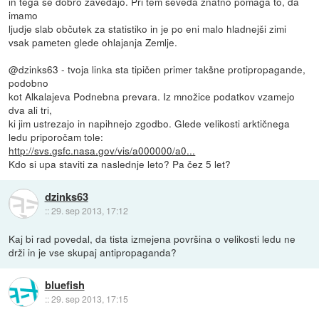
in tega se dobro zavedajo. Pri tem seveda znatno pomaga to, da
imamo
ljudje slab občutek za statistiko in je po eni malo hladnejši zimi
vsak pameten glede ohlajanja Zemlje.
@dzinks63 - tvoja linka sta tipičen primer takšne protipropagande,
podobno
kot Alkalajeva Podnebna prevara. Iz množice podatkov vzamejo
dva ali tri,
ki jim ustrezajo in napihnejo zgodbo. Glede velikosti arktičnega
ledu priporočam tole:
http://svs.gsfc.nasa.gov/vis/a000000/a0...
Kdo si upa staviti za naslednje leto? Pa čez 5 let?
dzinks63
::
29. sep 2013, 17:12
Kaj bi rad povedal, da tista izmejena površina o velikosti ledu ne
drži in je vse skupaj antipropaganda?
bluefish
::
29. sep 2013, 17:15