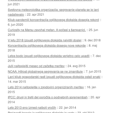
jun 2021
Svetovna meteorološka organizacija: segrevanje planeta se je lani
nadaljevalo
::
22. apr 2021
Kljub pandemiji koncentracija ogljikovega dioksida dosegla rekord
::
6. jun 2020
Curiosity na Marsu zavohal metan. A počasi s šampanjci.
::
25. jun
2019
V letu 2018 izpusti ogljikovega dioksida najvišji doslej
::
9. dec 2018
Koncentracija ogljikovega dioksida dosega nove rekorde
::
8. maj
2018
Letos bodo izpusti ogljikovega dioksida verjetno celo upadli
::
7. dec
2015
Julij najtoplejši mesec od začetka meritev
::
24. avg 2015
NOAA: Hitrost globalnega segrevanja se ne zmanjšuje
::
7. jun 2015
Lani kljub gospodarski rasti izpusti ogljikovega dioksida ostali enaki
::
14. mar 2015
Leto 2014 najtoplejše v zgodovini organiziranih meritev
::
16. jan
2015
IPCC: drugi in tretji del poročila o podnebnih spremembah
::
20. apr
2014
Leto 2013 eno izmed najbolj vročih
::
22. jan 2014
Proizvedli bencin iz ogljikovega dioksida in vode
::
23. okt 2012