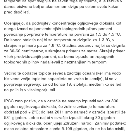
temperatura spet dvignila na raven tega optimuma, a je razlika v
danes bistveno bolj enakomernem dvigu po celem svetu kakor
pred tisoč leti.
Ocenjujejo, da podvojitev koncentracije ogljikovega dioksida kot
enega izmed najpomembnejših toplogrednih plinov pomeni
povečanje povprečne temperature na površini za 1,5 do 4,5 °C.
Do konca stoletja naj bi se temperatura dvignila za 1-3 °C, v
skrajnem primeru pa za 4,8 °C. Gladina oceanov naj bi se dvignila
za 30-60 centimetrov, v skrajnem primeru za meter. Skrajni primer
v teh predvidevanjih pomeni, da bomo izpuste antropogenih
toplogrednih plinov nadaljevali z nezmanjšanim tempom.
Večino te dodatne toplote seveda zadržijo oceani (ker ima vodo
bistveno večjo toplotno kapaciteto od zraka in zemlje), ki se v
povprečju segrevajo že od konca 19. stoletja, medtem ko se led
na polih in v visokogorju tali.
IPCC zato poziva, da v ozračje ne smemo izpustiti več kot 800
gigaton ogljikovega dioksida, če želimo zvišanje temperature
obdržati pod + 2°C; do leta 2011 smo namreč v ozračje izpustili že
531 gigaton. Letno naj bi v ozračje izpustili okrog 30 gigaton
ogljikovega dioksida, ocenjujejo Združeni narodi. Zanimiv podatek:
masa celotne atmosfere znaša 5.109 gigaton, da ne bo kdo mislil,