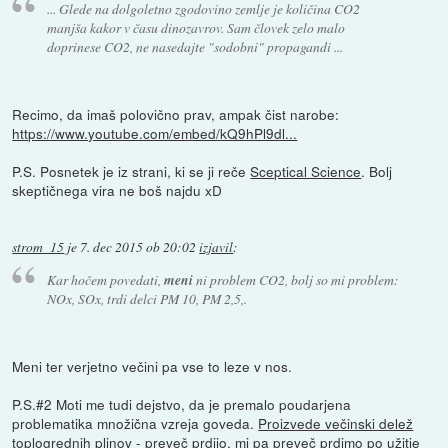
... Glede na dolgoletno zgodovino zemlje je količina CO2
manjša kakor v času dinozavrov. Sam človek zelo malo
doprinese CO2, ne nasedajte "sodobni" propagandi ...
Recimo, da imaš polovično prav, ampak čist narobe:
https://www.youtube.com/embed/kQ9hPl9dl...
P.S. Posnetek je iz strani, ki se ji reče
Sceptical Science
. Bolj
skeptičnega vira ne boš najdu xD
strom_15
je
7. dec 2015 ob 20:02
izjavil
:
Kar hočem povedati,
meni
ni problem CO2, bolj so mi problem:
NOx, SOx, trdi delci PM 10, PM 2,5,.
Meni ter verjetno večini pa vse to leze v nos.
P.S.#2 Moti me tudi dejstvo, da je premalo poudarjena
problematika množična vzreja goveda.
Proizvede večinski delež
toplogrednih plinov
- preveč prdijo, mi pa preveč prdimo po užitje