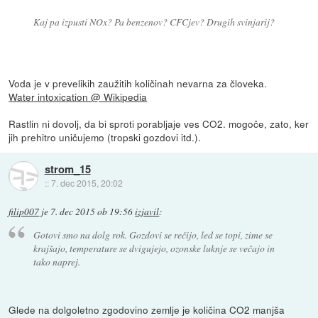
Kaj pa izpusti NOx? Pa benzenov? CFCjev? Drugih svinjarij?
Voda je v prevelikih zaužitih količinah nevarna za človeka.
Water intoxication @ Wikipedia
Rastlin ni dovolj, da bi sproti porabljaje ves CO2. mogoče, zato, ker
jih prehitro uničujemo (tropski gozdovi itd.).
strom_15
::
7. dec 2015, 20:02
filip007
je
7. dec 2015 ob 19:56
izjavil
:
Gotovi smo na dolg rok. Gozdovi se rečijo, led se topi, zime se
krajšajo, temperature se dvigujejo, ozonske luknje se večajo in
tako naprej.
Glede na dolgoletno zgodovino zemlje je količina CO2 manjša