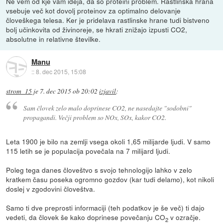
Ne vem od kje vam ideja, da so proteini problem. Rastlinska hrana
vsebuje več kot dovolj proteinov za optimalno delovanje
človeškega telesa. Ker je pridelava rastlinske hrane tudi bistveno
bolj učinkovita od živinoreje, se hkrati znižajo izpusti CO2,
absolutne in relativne številke.
Manu
::
8. dec 2015, 15:08
strom_15
je
7. dec 2015 ob 20:02
izjavil
:
Sam človek zelo malo doprinese CO2, ne nasedajte "sodobni"
propagandi. Večji problem so NOx, SOx, kakor CO2.
Leta 1900 je bilo na zemlji vsega okoli 1,65 milijarde ljudi. V samo
115 letih se je populacija povečala na 7 milijard ljudi.
Poleg tega danes človeštvo s svojo tehnologijo lahko v zelo
kratkem času poseka ogromno gozdov (kar tudi delamo), kot nikoli
doslej v zgodovini človeštva.
Samo ti dve preprosti informaciji (teh podatkov je še več) ti dajo
vedeti, da človek še kako doprinese povečanju CO
v ozračje.
2