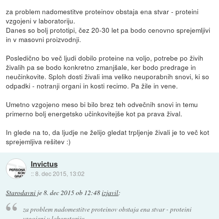
za problem nadomestitve proteinov obstaja ena stvar - proteini
vzgojeni v laboratoriju.
Danes so bolj prototipi, čez 20-30 let pa bodo cenovno sprejemljivi
in v masovni proizvodnji.
Posledično bo več ljudi dobilo proteine na voljo, potrebe po živih
živalih pa se bodo konkretno zmanjšale, ker bodo predrage in
neučinkovite. Sploh dosti živali ima veliko neuporabnih snovi, ki so
odpadki - notranji organi in kosti recimo. Pa žile in vene.
Umetno vzgojeno meso bi bilo brez teh odvečnih snovi in temu
primerno bolj energetsko učinkovitejše kot pa prava žival.
In glede na to, da ljudje ne želijo gledat trpljenje živali je to več kot
sprejemljiva rešitev :)
Invictus
::
8. dec 2015, 13:02
Starodavni
je
8. dec 2015 ob 12:48
izjavil
:
za problem nadomestitve proteinov obstaja ena stvar - proteini
vzgojeni v laboratoriju.