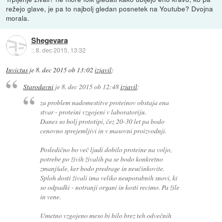
režejo glave, je pa to najbolj gledan posnetek na Youtube? Dvojna
morala.
Shegevara
::
8. dec 2015, 13:32
Invictus
je
8. dec 2015 ob 13:02
izjavil
:
Starodavni
je
8. dec 2015 ob 12:48
izjavil
:
za problem nadomestitve proteinov obstaja ena
stvar - proteini vzgojeni v laboratoriju.
Danes so bolj prototipi, čez 20-30 let pa bodo
cenovno sprejemljivi in v masovni proizvodnji.
Posledično bo več ljudi dobilo proteine na voljo,
potrebe po živih živalih pa se bodo konkretno
zmanjšale, ker bodo predrage in neučinkovite.
Sploh dosti živali ima veliko neuporabnih snovi, ki
so odpadki - notranji organi in kosti recimo. Pa žile
in vene.
Umetno vzgojeno meso bi bilo brez teh odvečnih