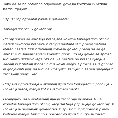
Tako da se bo potrebno odpovedati govejim zrezkom in raznim
hamburgerjem.
"
Izpusti toplogrednih plinov v govedoreji
Toplogredni plini v govedoreji
Pri reji goved se sprostijo precejšne količine toplogrednih plinov.
Zaradi mikrobne prebave v vampu nastane tam precej metana.
Metan nastaja tudi v debelem črevesu goved, precej pa se ga
sprosti tudi skladiščenjem živinskih gnojil. Pri reji goved se sprosti
tudi veliko didušikovega oksida. Ta nastaja pri presnavljanju s
sečem in z blatom izločenih dušikovih spojin. Sprošča se iz gnojišč
in gnojničnih jam, pa tudi na kmetijskih zemljiščih zaradi gnojenja z
živinskimi gnojili. več...
Prispevek govedoreje k skupnim izpustom toplogrednih plinov je v
Sloveniji precej manjši kot v svetovnem merilu
Ocenjujejo, da v svetovnem merilu živinoreja prispeva 18 %
izpustov toplogrednih plinov, večji del tega pripisujejo govedoreji. V
Sloveniji je prispevek govedoreje k izpustom toplogrednih plinov
bistveno manjši. Vključno s posrednimi izpusti in izpusti zaradi