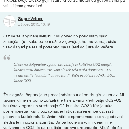
vsi, ki jemo govedino!
SuperVeloce
::
8. dec 2015, 10:49
Jaz se že izogibam svinjini, tudi govedino poskušam malo
zmanjšati (uf, kako bo to možno z govejo juho, ne vem..), čisto
vsak dan mi pa res ni potrebno mesa jesti od jutra do večera.
Glede na dolgoletno zgodovino zemlje je količina CO2 manjša
kakor v času dinozavrov. Sam človek zelo malo doprinese CO2,
ne nasedajte "sodobni" propagandi. Večji problem so NOx, SOx,
kakor CO2.
Že mogoče, čeprav je to precej odvisno tudi od drugih faktorjev. Mi
takšne klime ne bomo zdržali (ne tiste z višjo vrednostjo CO2+O2,
kot tiste z ogromno vrednostjo O2 in nizko CO2.) Kar je tukaj
pomembnega, kar ti pozabljaš, je hitrost spremembe oz. rasti
plinov na kratek rok. Takšnim (hitrim) spremembam so v zgodovini
sledila le množična izumrtja. Da pa ljudje s svojimi dejanji ne
vplivamo na CO2, je pa res tista taprava propagada. Misliš, da če