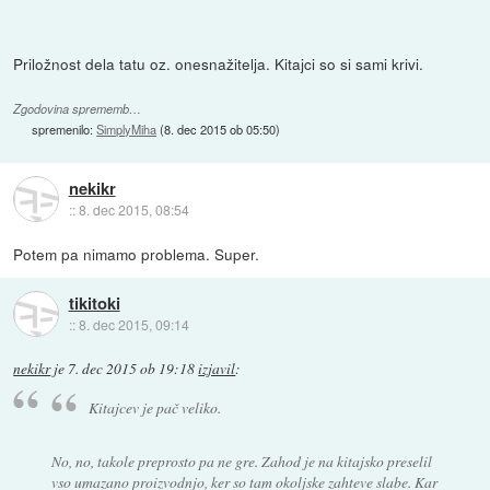
Priložnost dela tatu oz. onesnažitelja. Kitajci so si sami krivi.
Zgodovina sprememb…
spremenilo:
SimplyMiha
(
8. dec 2015 ob 05:50
)
nekikr
::
8. dec 2015, 08:54
Potem pa nimamo problema. Super.
tikitoki
::
8. dec 2015, 09:14
nekikr
je
7. dec 2015 ob 19:18
izjavil
:
Kitajcev je pač veliko.
No, no, takole preprosto pa ne gre. Zahod je na kitajsko preselil
vso umazano proizvodnjo, ker so tam okoljske zahteve slabe. Kar