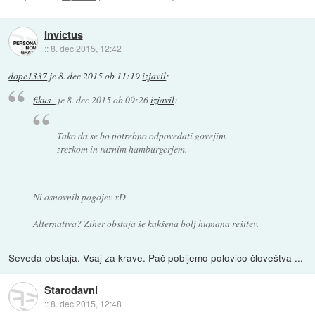
Invictus
::
8. dec 2015, 12:42
dope1337
je
8. dec 2015 ob 11:19
izjavil
:
fikus_
je
8. dec 2015 ob 09:26
izjavil
:
Tako da se bo potrebno odpovedati govejim
zrezkom in raznim hamburgerjem.
Ni osnovnih pogojev xD
Alternativa? Ziher obstaja še kakšena bolj humana rešitev.
Seveda obstaja. Vsaj za krave. Pač pobijemo polovico človeštva ...
Starodavni
::
8. dec 2015, 12:48