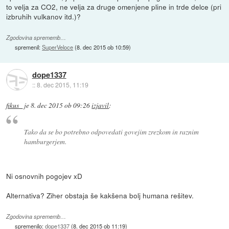
to velja za CO2, ne velja za druge omenjene pline in trde delce (pri
izbruhih vulkanov itd.)?
Zgodovina sprememb…
spremenil:
SuperVeloce
(
8. dec 2015 ob 10:59
)
dope1337
::
8. dec 2015, 11:19
fikus_
je
8. dec 2015 ob 09:26
izjavil
:
Tako da se bo potrebno odpovedati govejim zrezkom in raznim
hamburgerjem.
Ni osnovnih pogojev xD
Alternativa? Ziher obstaja še kakšena bolj humana rešitev.
Zgodovina sprememb…
spremenilo:
dope1337
(
8. dec 2015 ob 11:19
)