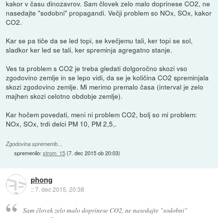
kakor v času dinozavrov. Sam človek zelo malo doprinese CO2, ne
nasedajte "sodobni" propagandi. Večji problem so NOx, SOx, kakor
CO2.
Kar se pa tiče da se led topi, se kvečjemu tali, ker topi se sol,
sladkor ker led se tali, ker spreminja agregatno stanje.
Ves ta problem s CO2 je treba gledati dolgoročno skozi vso
zgodovino zemlje in se lepo vidi, da se je količina CO2 spreminjala
skozi zgodovino zemlje. Mi merimo premalo časa (interval je zelo
majhen skozi celotno obdobje zemlje).
Kar hočem povedati, meni ni problem CO2, bolj so mi problem:
NOx, SOx, trdi delci PM 10, PM 2,5,.
Zgodovina sprememb…
spremenilo:
strom_15
(
7. dec 2015 ob 20:03
)
phong
::
7. dec 2015, 20:38
Sam človek zelo malo doprinese CO2, ne nasedajte "sodobni"