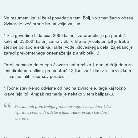
Ne razumem, kaj si želel povedati s tem. Bolj, ko zmanjšamo obseg
živinoreje, več hrane bo na voljo za ljudi.
1 kila govedine ti da cca. 2000 kalorij, za produkcijo pa porabiš
kakšnih 25.000* kalorij samo v obliki hrane (v celoten bill je treba
šteti še porabo elektrike, nafte, vode, človeškega dela, zajebancije
zaradi prekomernega onesnaženja z antibiotiki...).
Torej, namesto da enega človeka nafurtaš za 1 dan, daš ljudem za
jest direktno rastline, pa nafutraš 12 ljudi za 1 dan z istim vložkom
+ manj ostalih resursov porabiš.
* Točne številke so odvisne od načina živinoreje, tega kaj točno
krave jejo itd. Ampak razmerje je nekako v tem ballparku.
Seveda tudi proizvodnja proteinov najbrž ne bo brez CO2
izpustov. Ponavadi izdelava takih zadev pokuri kar dosti
energije.