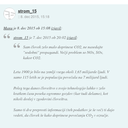
strom_15
::
8. dec 2015, 15:18
Manu
je
8. dec 2015 ob 15:08
izjavil
:
strom_15
je
7. dec 2015 ob 20:02
izjavil
:
Sam človek zelo malo doprinese CO2, ne nasedajte
"sodobni" propagandi. Večji problem so NOx, SOx,
kakor CO2.
Leta 1900 je bilo na zemlji vsega okoli 1,65 milijarde ljudi. V
samo 115 letih se je populacija povečala na 7 milijard ljudi.
Poleg tega danes človeštvo s svojo tehnologijo lahko v zelo
kratkem času poseka ogromno gozdov (kar tudi delamo), kot
nikoli doslej v zgodovini človeštva.
Samo ti dve preprosti informaciji (teh podatkov je še več) ti dajo
vedeti, da človek še kako doprinese povečanju CO
v ozračje.
2