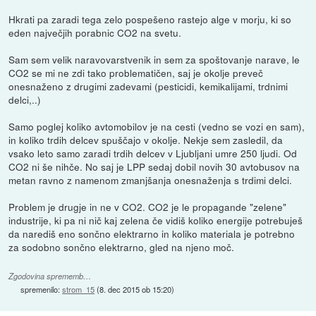
Hkrati pa zaradi tega zelo pospešeno rastejo alge v morju, ki so
eden največjih porabnic CO2 na svetu.
Sam sem velik naravovarstvenik in sem za spoštovanje narave, le
CO2 se mi ne zdi tako problematičen, saj je okolje preveč
onesnaženo z drugimi zadevami (pesticidi, kemikalijami, trdnimi
delci,..)
Samo poglej koliko avtomobilov je na cesti (vedno se vozi en sam),
in koliko trdih delcev spuščajo v okolje. Nekje sem zasledil, da
vsako leto samo zaradi trdih delcev v Ljubljani umre 250 ljudi. Od
CO2 ni še nihče. No saj je LPP sedaj dobil novih 30 avtobusov na
metan ravno z namenom zmanjšanja onesnaženja s trdimi delci.
Problem je drugje in ne v CO2. CO2 je le propagande "zelene"
industrije, ki pa ni nič kaj zelena če vidiš koliko energije potrebuješ
da narediš eno sončno elektrarno in koliko materiala je potrebno
za sodobno sončno elektrarno, gled na njeno moč.
Zgodovina sprememb…
spremenilo:
strom_15
(
8. dec 2015 ob 15:20
)