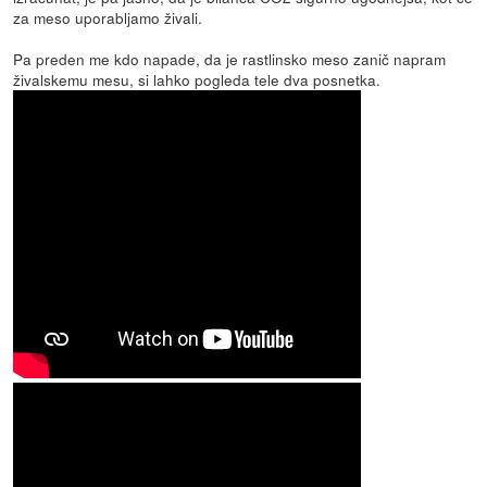
za meso uporabljamo živali.
Pa preden me kdo napade, da je rastlinsko meso zanič napram
živalskemu mesu, si lahko pogleda tele dva posnetka.