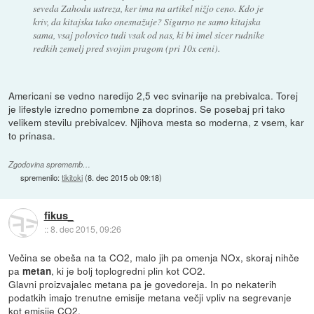
seveda Zahodu ustreza, ker ima na artikel nižjo ceno. Kdo je
kriv, da kitajska tako onesnažuje? Sigurno ne samo kitajska
sama, vsaj polovico tudi vsak od nas, ki bi imel sicer rudnike
redkih zemelj pred svojim pragom (pri 10x ceni).
Americani se vedno naredijo 2,5 vec svinarije na prebivalca. Torej
je lifestyle izredno pomembne za doprinos. Se posebaj pri tako
velikem stevilu prebivalcev. Njihova mesta so moderna, z vsem, kar
to prinasa.
Zgodovina sprememb…
spremenilo:
tikitoki
(
8. dec 2015 ob 09:18
)
fikus_
::
8. dec 2015, 09:26
Večina se obeša na ta CO2, malo jih pa omenja NOx, skoraj nihče
pa
, ki je bolj toplogredni plin kot CO2.
metan
Glavni proizvajalec metana pa je govedoreja. In po nekaterih
podatkih imajo trenutne emisije metana večji vpliv na segrevanje
kot emisije CO2.