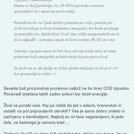
Danes so bolj prototipi, čez 20-30 let pa bodo cenovno
sprejemljivi in v masovni proizvodnji.
Posledično bo več ljudi dobilo proteine na voljo, potrebe po
živih živalih pa se bodo konkretno zmanjšale, ker bodo predrage
in neučinkovite. Sploh dosti živali ima veliko neuporabnih snovi,
ki so odpadki - notranji organi in kosti recimo. Pa žile in vene.
Umetno vzgojeno meso bi bilo brez teh odvečnih snovi in temu
primerno bolj energetsko učinkovitejše kot pa prava žival.
In glede na to, da ljudje ne želijo gledat trpljenje živali je to več
kot sprejemljiva rešitev :)
Seveda tudi proizvodnja proteinov najbrž ne bo brez CO2 izpustov.
Ponavadi izdelava takih zadev pokuri kar dosti energije.
Žival se porabi cela. Kaj pa misliš da ješ v salami, hrenovkah in
ostalih na pol pripravljenih obrokih? Vse je samo dobro zmleto in
začinjeno s kemikalijami. Najbolj so mi face vegetarijanci, ki jedo
žele, za katerega je osnova kost ...
Trpljenje živali? ne more folk gledati kako ubijejo eno kravo, ko pa