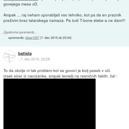
govejega mesa xD.
Ampak ... raj neham uporabljati vso tehniko, kot pa da en praznik
preživim brez tatarskega namaza. Pa tudi T-bone stake-a ne dam!!!
Zgodovina sprememb…
spremenilo:
dope1337
(
7. dec 2015 ob 23:34
)
batista
::
7. dec 2015, 23:58
To da okolje ni tak problem kot se govori je bolj pesek v oči.
izsek sicer iz nanizanke, ampak temelji na resničnih faktih, žal :