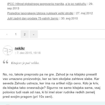
IPCC: Hitrost globalnega segrevanja manjša, a le po naključju
::
29.
sep 2013
Posledice japonskega izklopa nukleark veliki stroški
::
27. maj 2012
Jutri zadnji dan prodaje 75-vatnih žarnic
::
30. avg 2010
«
1
2
»
nekikr
::
7. dec 2015, 19:18
Kitajcev je pač veliko.
No, no, takole preprosto pa ne gre. Zahod je na kitajsko preselil
vso umazano proizvodnjo, ker so tam okoljske zahteve slabe. Kar
seveda Zahodu ustreza, ker ima na artikel nižjo ceno. Kdo je kriv,
da kitajska tako onesnažuje? Sigurno ne samo kitajska sama, vsaj
polovico tudi vsak od nas, ki bi imel sicer rudnike redkih zemelj
pred svojim pragom (pri 10x ceni).