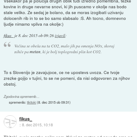
Vsekakor pa je polucija drugih oblik tudi izredno pomembna, tezke
kovine in druge nevarne snovi, ki jih puscamo v okolje nas bodo
stale veliko. Ze sedaj je bolano, da se moras izogibati uzivanju
dolocenih rib in to se bo samo slabsalo :S. Ah tocno, domnevno
ljudje nimamo vpliva na okolje:)
fikus_
je
8. dec 2015 ob 09:26
izjavil
:
Večina se obeša na ta CO2, malo jih pa omenja NOx, skoraj
nihče pa
metan
, ki je bolj toplogredni plin kot CO2.
To s Slovenijo je zavajujoce, ce ne upostevs uvoza. Ce tvoje
zrezke gojijo v tujini, to se ne pomeni, da nisi odgovoren za njihov
obstoj.
Zgodovina sprememb…
spremenilo:
tikitoki
(
8. dec 2015 ob 09:31
)
fikus_
::
8. dec 2015, 10:18
Tikitoki, svoje zrezke gojim sam. Krivci za metan od goveda smo pa