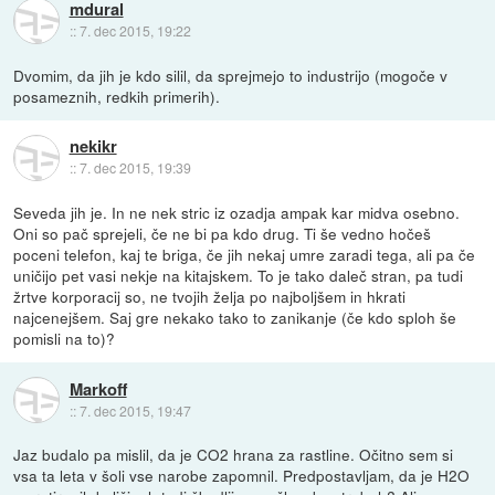
mdural
::
7. dec 2015, 19:22
Dvomim, da jih je kdo silil, da sprejmejo to industrijo (mogoče v
posameznih, redkih primerih).
nekikr
::
7. dec 2015, 19:39
Seveda jih je. In ne nek stric iz ozadja ampak kar midva osebno.
Oni so pač sprejeli, če ne bi pa kdo drug. Ti še vedno hočeš
poceni telefon, kaj te briga, če jih nekaj umre zaradi tega, ali pa če
uničijo pet vasi nekje na kitajskem. To je tako daleč stran, pa tudi
žrtve korporacij so, ne tvojih želja po najboljšem in hkrati
najcenejšem. Saj gre nekako tako to zanikanje (če kdo sploh še
pomisli na to)?
Markoff
::
7. dec 2015, 19:47
Jaz budalo pa mislil, da je CO2 hrana za rastline. Očitno sem si
vsa ta leta v šoli vse narobe zapomnil. Predpostavljam, da je H2O