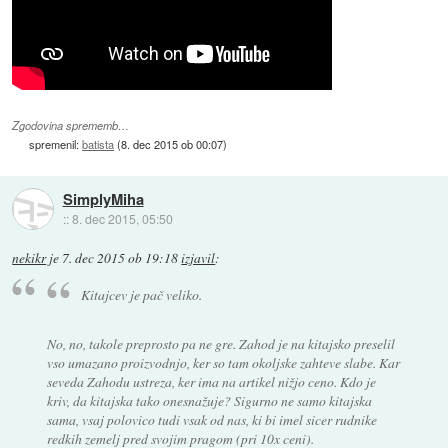
Zgodovina sprememb…
spremenil:
batista
(
8. dec 2015 ob 00:07
)
SimplyMiha
::
8. dec 2015, 05:50
nekikr
je
7. dec 2015 ob 19:18
izjavil
:
Kitajcev je pač veliko.
No, no, takole preprosto pa ne gre. Zahod je na kitajsko preselil
vso umazano proizvodnjo, ker so tam okoljske zahteve slabe. Kar
seveda Zahodu ustreza, ker ima na artikel nižjo ceno. Kdo je
kriv, da kitajska tako onesnažuje? Sigurno ne samo kitajska
sama, vsaj polovico tudi vsak od nas, ki bi imel sicer rudnike
redkih zemelj pred svojim pragom (pri 10x ceni).