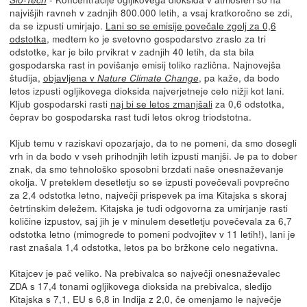
najvišjih ravneh v zadnjih 800.000 letih, a vsaj kratkoročno se zdi,
da se izpusti umirjajo.
Lani so se emisije povečale zgolj za 0,6
odstotka
, medtem ko je svetovno gospodarstvo zraslo za tri
odstotke, kar je bilo prvikrat v zadnjih 40 letih, da sta bila
gospodarska rast in povišanje emisij toliko različna. Najnovejša
študija,
objavljena v
, pa kaže, da bodo
Nature Climate Change
letos izpusti ogljikovega dioksida najverjetneje celo nižji kot lani.
Kljub gospodarski rasti
naj bi se letos zmanjšali
za 0,6 odstotka,
čeprav bo gospodarska rast tudi letos okrog triodstotna.
Kljub temu v raziskavi opozarjajo, da to ne pomeni, da smo dosegli
vrh in da bodo v vseh prihodnjih letih izpusti manjši. Je pa to dober
znak, da smo tehnološko sposobni brzdati naše onesnaževanje
okolja. V preteklem desetletju so se izpusti povečevali povprečno
za 2,4 odstotka letno, največji prispevek pa ima Kitajska s skoraj
četrtinskim deležem. Kitajska je tudi odgovorna za umirjanje rasti
količine izpustov, saj jih je v minulem desetletju povečevala za 6,7
odstotka letno (mimogrede to pomeni podvojitev v 11 letih!), lani je
rast znašala 1,4 odstotka, letos pa bo bržkone celo negativna.
Kitajcev je pač veliko. Na prebivalca so največji onesnaževalec
ZDA s 17,4 tonami ogljikovega dioksida na prebivalca, sledijo
Kitajska s 7,1, EU s 6,8 in Indija z 2,0, če omenjamo le največje