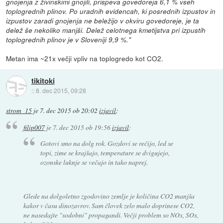
gnojenja z živinskimi gnojili, prispeva govedoreja 6,1 % vseh
toplogrednih plinov. Po uradnih evidencah, ki posrednih izpustov in
izpustov zaradi gnojenja ne beležijo v okviru govedoreje, je ta
delež še nekoliko manjši. Delež celotnega kmetijstva pri izpustih
toplogrednih plinov je v Sloveniji 9,9 %."
Metan ima ~21x večji vpliv na toplogredo kot CO2.
tikitoki
::
8. dec 2015, 09:28
strom_15
je
7. dec 2015 ob 20:02
izjavil
:
filip007
je
7. dec 2015 ob 19:56
izjavil
:
Gotovi smo na dolg rok. Gozdovi se rečijo, led se
topi, zime se krajšajo, temperature se dvigujejo,
ozonske luknje se večajo in tako naprej.
Glede na dolgoletno zgodovino zemlje je količina CO2 manjša
kakor v času dinozavrov. Sam človek zelo malo doprinese CO2,
ne nasedajte "sodobni" propagandi. Večji problem so NOx, SOx,