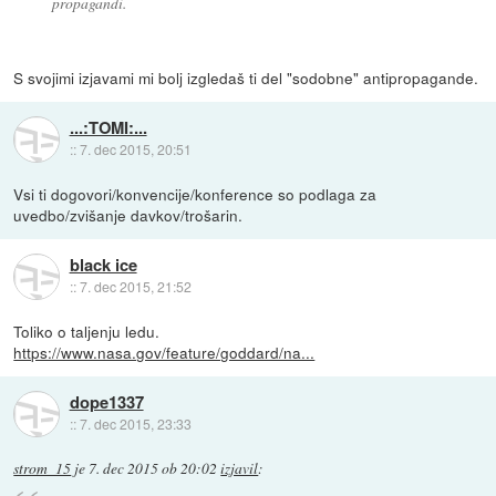
propagandi.
S svojimi izjavami mi bolj izgledaš ti del "sodobne" antipropagande.
...:TOMI:...
::
7. dec 2015, 20:51
Vsi ti dogovori/konvencije/konference so podlaga za
uvedbo/zvišanje davkov/trošarin.
black ice
::
7. dec 2015, 21:52
Toliko o taljenju ledu.
https://www.nasa.gov/feature/goddard/na...
dope1337
::
7. dec 2015, 23:33
strom_15
je
7. dec 2015 ob 20:02
izjavil
: