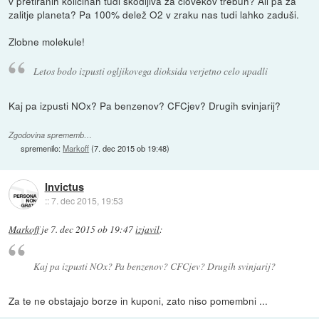
v pretiranih količinah tudi škodljiva za človekov trebuh? Ali pa za
zalitje planeta? Pa 100% delež O2 v zraku nas tudi lahko zaduši.
Zlobne molekule!
Letos bodo izpusti ogljikovega dioksida verjetno celo upadli
Kaj pa izpusti NOx? Pa benzenov? CFCjev? Drugih svinjarij?
Zgodovina sprememb…
spremenilo:
Markoff
(
7. dec 2015 ob 19:48
)
Invictus
::
7. dec 2015, 19:53
Markoff
je
7. dec 2015 ob 19:47
izjavil
:
Kaj pa izpusti NOx? Pa benzenov? CFCjev? Drugih svinjarij?
Za te ne obstajajo borze in kuponi, zato niso pomembni ...