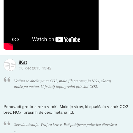
iKst
::
8. dec 2015, 13:42
Večina se obeša na ta CO2, malo jih pa omenja NOx, skoraj
nihče pa metan, ki je bolj toplogredni plin kot CO2.
Ponavadi gre to z roko v roki. Malo je virov, ki spuščajo v zrak CO2
brez NOx, prašnih delcec, metana itd.
Seveda obstaja. Vsaj za krave. Pač pobijemo polovico človeštva
...