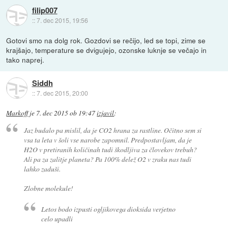
filip007
::
7. dec 2015, 19:56
Gotovi smo na dolg rok. Gozdovi se rečijo, led se topi, zime se
krajšajo, temperature se dvigujejo, ozonske luknje se večajo in
tako naprej.
Siddh
::
7. dec 2015, 20:00
Markoff
je
7. dec 2015 ob 19:47
izjavil
:
Jaz budalo pa mislil, da je CO2 hrana za rastline. Očitno sem si
vsa ta leta v šoli vse narobe zapomnil. Predpostavljam, da je
H2O v pretiranih količinah tudi škodljiva za človekov trebuh?
Ali pa za zalitje planeta? Pa 100% delež O2 v zraku nas tudi
lahko zaduši.
Zlobne molekule!
Letos bodo izpusti ogljikovega dioksida verjetno
celo upadli