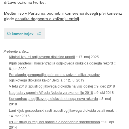
države oziroma tvorbe.
Medtem so v Parizu na podnebni konferenci dosegli prvi konsenz
glede
osnutka dogovora o znižanju emisij
.
59 komentarjev
Preberite si še…
Kitajski izpusti ogljikovega dioksida upadli
::
17. maj 2025
Kljub pandemiji koncentracija ogljikovega dioksida dosegla rekord
::
6. jun 2020
Pretakanje pornografije po internetu ustvari toliko izpustov
ogljikovega dioksida kakor Belgija
::
12. jul 2019
V letu 2018 izpusti ogljikovega dioksida najvišji doslej
::
9. dec 2018
Nagrada v spomin Alfreda Nobela za ekonomijo 2018
::
9. okt 2018
Koncentracija ogljikovega dioksida dosega nove rekorde
::
8. maj
2018
Lani kljub gospodarski rasti izpusti ogljikovega dioksida ostali enaki
::
14. mar 2015
IPCC: drugi in tretji del poročila o podnebnih spremembah
::
20. apr
2014