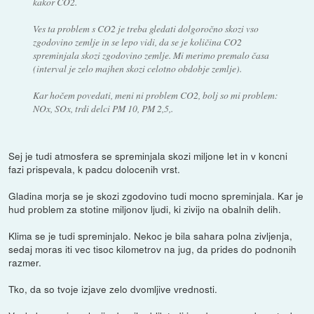
kakor CO2.
Ves ta problem s CO2 je treba gledati dolgoročno skozi vso
zgodovino zemlje in se lepo vidi, da se je količina CO2
spreminjala skozi zgodovino zemlje. Mi merimo premalo časa
(interval je zelo majhen skozi celotno obdobje zemlje).
Kar hočem povedati, meni ni problem CO2, bolj so mi problem:
NOx, SOx, trdi delci PM 10, PM 2,5,.
Sej je tudi atmosfera se spreminjala skozi miljone let in v koncni
fazi prispevala, k padcu dolocenih vrst.
Gladina morja se je skozi zgodovino tudi mocno spreminjala. Kar je
hud problem za stotine miljonov ljudi, ki zivijo na obalnih delih.
Klima se je tudi spreminjalo. Nekoc je bila sahara polna zivljenja,
sedaj moras iti vec tisoc kilometrov na jug, da prides do podnonih
razmer.
Tko, da so tvoje izjave zelo dvomljive vrednosti.