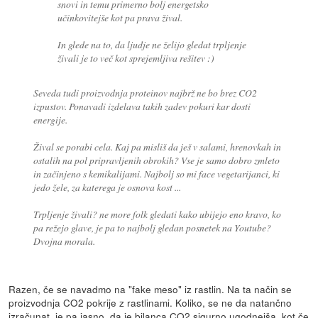
snovi in temu primerno bolj energetsko
učinkovitejše kot pa prava žival.
In glede na to, da ljudje ne želijo gledat trpljenje
živali je to več kot sprejemljiva rešitev :)
Seveda tudi proizvodnja proteinov najbrž ne bo brez CO2
izpustov. Ponavadi izdelava takih zadev pokuri kar dosti
energije.
Žival se porabi cela. Kaj pa misliš da ješ v salami, hrenovkah in
ostalih na pol pripravljenih obrokih? Vse je samo dobro zmleto
in začinjeno s kemikalijami. Najbolj so mi face vegetarijanci, ki
jedo žele, za katerega je osnova kost ...
Trpljenje živali? ne more folk gledati kako ubijejo eno kravo, ko
pa režejo glave, je pa to najbolj gledan posnetek na Youtube?
Dvojna morala.
Razen, če se navadmo na "fake meso" iz rastlin. Na ta način se
proizvodnja CO2 pokrije z rastlinami. Koliko, se ne da natančno
izračunat, je pa jasno, da je bilanca CO2 sigurno ugodnejša, kot če