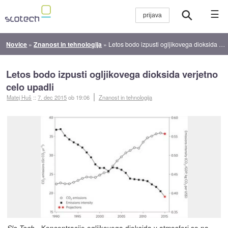
☰
Novice
»
Znanost in tehnologija
»
Letos bodo izpusti ogljikovega dioksida verjetno celo upadli
Letos bodo izpusti ogljikovega dioksida verjetno
celo upadli
Matej Huš
::
7. dec 2015
ob 19:06
Znanost in tehnologija
- Koncentracije ogljikovega dioksida v atmosferi so na
Slo-Tech