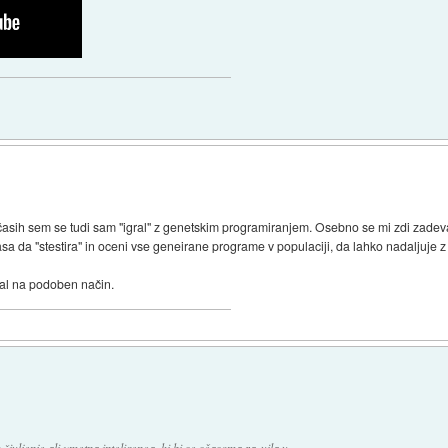
Včasih sem se tudi sam "igral" z genetskim programiranjem. Osebno se mi zdi zadeva
 da "stestira" in oceni vse geneirane programe v populaciji, da lahko nadaljuje z d
cal na podoben način.