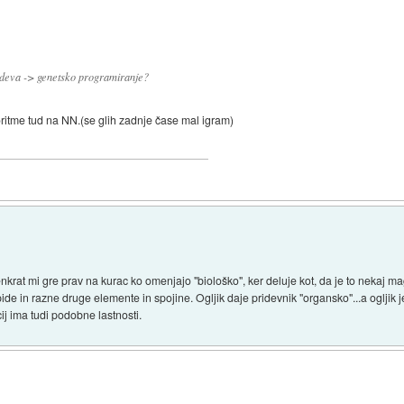
adeva -> genetsko programiranje?
goritme tud na NN.(se glih zadnje čase mal igram)
t mi gre prav na kurac ko omenjajo "biološko", ker deluje kot, da je to nekaj magi
e in razne druge elemente in spojine. Ogljik daje pridevnik "organsko"...a ogljik je
cij ima tudi podobne lastnosti.