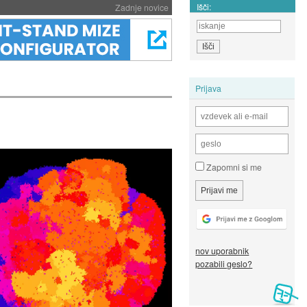
Išči:
Zadnje novice
Prijava
Zapomni si me
nov uporabnik
pozabili geslo?