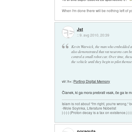
When I'm done there will be nothing left of yo
Jst
::
9. avg 2010, 20:39
Kevin Warwick, the man who embedded an e
also demonstrated that rat neurons can be a
control a small robot car. Over time, thes
the vehicle until they begin to pilot thems
vir: h+:
Porting Digital Memory
Članek, ki ga mora prebrati vsak, če ga le m
Islam is not about "I'm right, you're wrong," b
-Wole Soyinka, Literature Nobelist
|-|-|-|-|Proton decay is a tax on existence.|-|-|-
noraguta