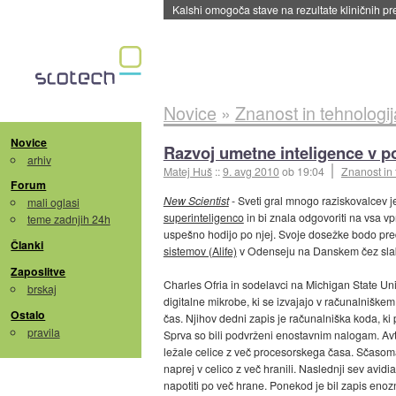
Sandisk že prodal več kot polovico SSD-jev za 
Novice
»
Znanost in tehnologij
Novice
Razvoj umetne inteligence v 
arhiv
Matej Huš
::
9. avg 2010
ob 19:04
Znanost in 
Forum
New Scientist
- Sveti gral mnogo raziskovalcev j
mali oglasi
superinteligenco
in bi znala odgovoriti na vsa vp
teme zadnjih 24h
uspešno hodijo po njej. Svoje dosežke bodo pre
Članki
sistemov (Alife)
v Odenseju na Danskem čez sla
Zaposlitve
Charles Ofria in sodelavci na Michigan State Univ
brskaj
digitalne mikrobe, ki se izvajajo v računalniškem
Ostalo
čas. Njihov dedni zapis je računalniška koda, ki
pravila
Sprva so bili podvrženi enostavnim nalogam. Avtorj
ležale celice z več procesorskega časa. Sčasoma,
naprej v celico z več hranili. Naslednji sev avidia
napotiti po več hrane. Ponekod je bil zapis enoz