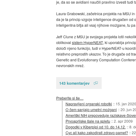
je, da so se avidiani naučili pravilno izvesti tudi
Laura Grabowski, začetnica projekta na MSU in s
da je ta princip vzgoje inteligence drugačen od o
inteligentna bitja ali vsaj njihove možgane, tu p
Jeff Clune z MSU je svojega projekta lotil nekoli
oblikoval
sistem HyperNEAT
, ki uporablja princ
določi njeno funkcijo, tudi v HyperNEAT-u koord
relativno preprostih ukazov. To je drugače od tra
Genetic and Evolutionary Computation Conference 
nevronskih mrež.
143 komentarjev
Preberite si še…
Napravljeni organski robotki
::
15. jan 202
O čem sanjajo umetni možgani
::
20. jun 2
Ameriški NIH prepoveduje raziskave človeš
Prvoaprilske šale na spletu
::
2. apr 2009
Dogodki v Kiberpipi od 10. do 14.12.
::
8. 
Cyc ali kako zakodirati zdravo pamet?
::
22