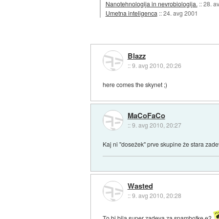
Nanotehnologija in nevrobiologija.
::
28. a
Umetna inteligenca
::
24. avg 2001
Blazz
::
9. avg 2010, 20:26
here comes the skynet ;)
MaCoFaCo
::
9. avg 2010, 20:27
Kaj ni "dosežek" prve skupine že stara zad
Wasted
::
9. avg 2010, 20:28
To bi bila super zadeva za spambotke e?