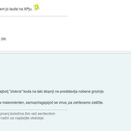
 sem jo laufal na XPju.
1:29
)
ajbolj "zlobna" koda na taki stopnji ne predstavlja nobene grožnje.
 v malevolenten, samoprilagajajoč se virus, pa zahtevamo zaščite.
najmanj bolečine čim več sentientom
n način za najdaljše obdobje.