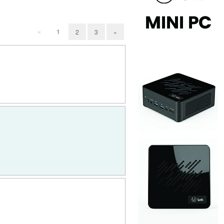
«
1
2
3
»