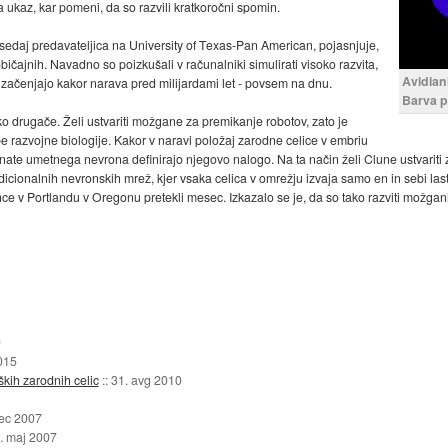
 ta ukaz, kar pomeni, da so razvili kratkoročni spomin.
edaj predavateljica na University of Texas-Pan American, pojasnjuje,
bičajnih. Navadno so poizkušali v računalniki simulirati visoko razvita,
Avidian
a začenjajo kakor narava pred milijardami let - povsem na dnu.
Barva p
ko drugače. Želi ustvariti možgane za premikanje robotov, zato je
ipe razvojne biologije. Kakor v naravi položaj zarodne celice v embriu
inate umetnega nevrona definirajo njegovo nalogo. Na ta način želi Clune ustvarit
dicionalnih nevronskih mrež, kjer vsaka celica v omrežju izvaja samo en in sebi last
v Portlandu v Oregonu pretekli mesec. Izkazalo se je, da so tako razviti možgani bo
0
015
kih zarodnih celic
::
31. avg 2010
dec 2007
. maj 2007