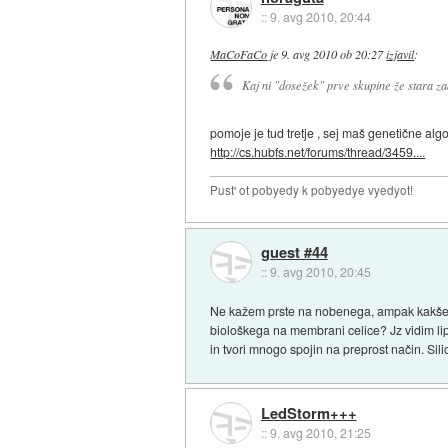
::
9. avg 2010, 20:44
MaCoFaCo
je
9. avg 2010 ob 20:27
izjavil
:
Kaj ni "dosežek" prve skupine že stara z
pomoje je tud tretje , sej maš genetične al
http://cs.hubfs.net/forums/thread/3459....
Pust' ot pobyedy k pobyedye vyedyot!
guest #44
::
9. avg 2010, 20:45
Ne kažem prste na nobenega, ampak kakšenkra
biološkega na membrani celice? Jz vidim lipid
in tvori mnogo spojin na preprost način. Sili
LedStorm+++
::
9. avg 2010, 21:25