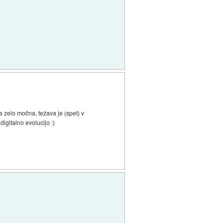
 zelo močna, težava je (spet) v
igitalno evolucijo :)