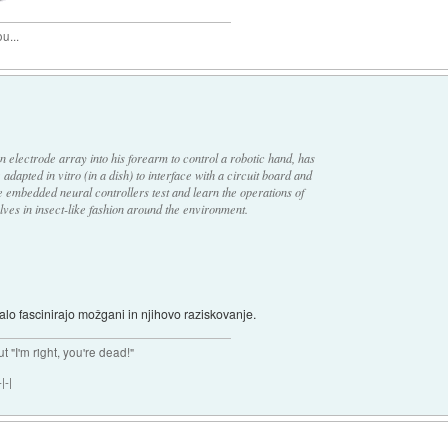
u...
lectrode array into his forearm to control a robotic hand, has
dapted in vitro (in a dish) to interface with a circuit board and
e embedded neural controllers test and learn the operations of
elves in insect-like fashion around the environment.
alo fascinirajo možgani in njihovo raziskovanje.
ut "I'm right, you're dead!"
|-|