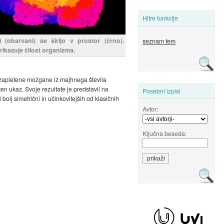
Hitre funkcije
i (obarvani) se širijo v prostor (črno).
seznam tem
rikazuje čilost organizma.
i zapletene možgane iz majhnega števila
en ukaz. Svoje rezultate je predstavil na
Posebni izpisi
lj simetrični in učinkovitejših od klasičnih
Avtor:
Ključna beseda: