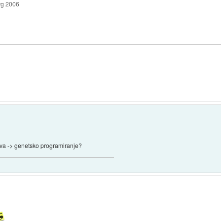
vg 2006
eva -> genetsko programiranje?