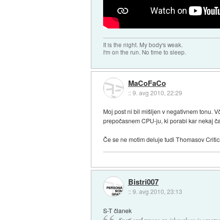
It is the night. My body's weak.
I'm on the run. No time to sleep.
MaCoFaCo
::
9. avg 2010, 22:29
Moj post ni bil mišljen v negativnem tonu. 
prepočasnem CPU-ju, ki porabi kar nekaj časa
Če se ne motim deluje tudi Thomasov Criti
Bistri007
::
9. avg 2010, 23:13
S-T članek