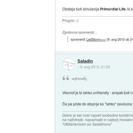
Obstaja tudi simulacija
Primordial Life
, ki
Pingvin :-)
Zgodovina sprememb…
spremenil:
LedStorm+++
(
9. avg 2010 ob 2
Saladin
::
9. avg 2010, 21:26
unfriendly,
Vkomot je to lahko unfriendly - ampak tudi n
Če pa pride do stopnje ko "lahko" zevoluira
Dobro je kar nosi največ svobodne koristi/
na najhitrejši, najvarnejši in najbolj morale
"Utilitarianizem po Saladinovo"