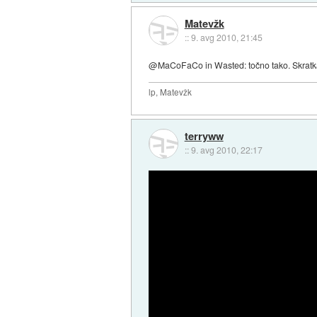
Matevžk
::
9. avg 2010, 21:45
@MaCoFaCo in Wasted: točno tako. Skratka
lp, Matevžk
terryww
::
9. avg 2010, 22:17