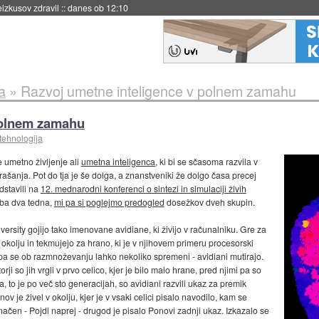
naslednji dve leti
::
danes ob 11:37
a
»
Razvoj umetne inteligence v polnem zamahu
polnem zamahu
tehnologija
e umetno življenje ali
umetna inteligenca
, ki bi se sčasoma razvila v
rašanja. Pot do tja je še dolga, a znanstveniki že dolgo časa precej
dstavili na
12. mednarodni konferenci o sintezi in simulaciji živih
ba dva tedna,
mi pa si poglejmo predogled
dosežkov dveh skupin.
ersity gojijo tako imenovane avidiane, ki živijo v računalniku. Gre za
 okolju in tekmujejo za hrano, ki je v njihovem primeru procesorski
 pa se ob razmnoževanju lahko nekoliko spremeni - avidiani mutirajo.
i so jih vrgli v prvo celico, kjer je bilo malo hrane, pred njimi pa so
 to je po več sto generacijah, so avidiani razvili ukaz za premik
nov je živel v okolju, kjer je v vsaki celici pisalo navodilo, kam se
načen - Pojdi naprej - drugod je pisalo Ponovi zadnji ukaz. Izkazalo se