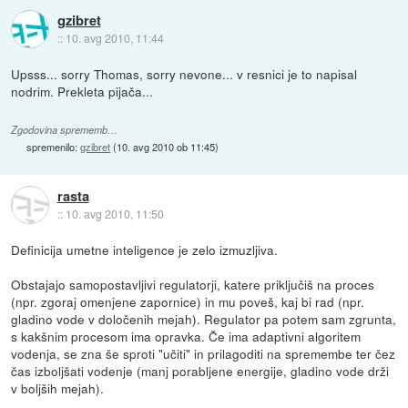
gzibret
::
10. avg 2010, 11:44
Upsss... sorry Thomas, sorry nevone... v resnici je to napisal
nodrim. Prekleta pijača...
Zgodovina sprememb…
spremenilo:
gzibret
(
10. avg 2010 ob 11:45
)
rasta
::
10. avg 2010, 11:50
Definicija umetne inteligence je zelo izmuzljiva.
Obstajajo samopostavljivi regulatorji, katere priključiš na proces
(npr. zgoraj omenjene zapornice) in mu poveš, kaj bi rad (npr.
gladino vode v določenih mejah). Regulator pa potem sam zgrunta,
s kakšnim procesom ima opravka. Če ima adaptivni algoritem
vodenja, se zna še sproti "učiti" in prilagoditi na spremembe ter čez
čas izboljšati vodenje (manj porabljene energije, gladino vode drži
v boljših mejah).