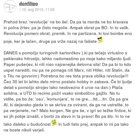
donfilipo
::
10. avg 2010, 11:05
Prehod brez 'revolucije' ne bo šel. Da pa ta morda ne bo kravava
in polna žrtev, pa je čisto mogoče. Ampak obrat pa BO. In to velik.
Revolucija pomeni obrat, premik. In ne partizana, ki lovi bombe eno
poje, ker je lačen, druge pa vrže nazaj na fašiste
DANES s pomočjo turingovih kartončkov ),ki pa tečejo virtualno s
peklensko hitrostjo, lahko nadomestimo po moje kako miljardo ljudi.
Paper pušerjev, ki niti niso najcenejša delovna sila! Da pa bi to kdo
uspel narediti, mu pa ne pomaga niti Marx, niti Hitler, niti Stalin, da
o Titu ne govorim:) Potrebna bo res tista prava oblika revolucije!!!
Čez 30 let bi lahko delo mirno postalo hobby in zabava. Če bi ljudje
delali s pomočjo strojev tako neobvezno 4 urce na dan:) Plača
solidna, a UTD bi recimo požrl vsako simbolično gajžlo. No tu
vidite, pa bo že: 'osu', 'komunjara', to ne gre....itd,...itn. Da pa gre
AI, ki dejansko gleda in se skriva za ovirami, da ga ne ustrelite, to
pa verjamete, ne? Malo korgen. Ne gre še, v igri so težke fintice, ki
so jih pobje iznašli, v borbi za slavo in ta pravo! Bo pa šlo. In to ne
tako daleko u budučnost
In tudi tisto prej, ampak to mi pa tako
ne boste nikoli verjeli.