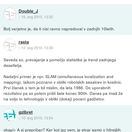
Double_J
::
10. avg 2010, 13:32
Bolj verjetno je, da ti nisi ravno napredoval v zadnjih 10letih.
rasta
::
10. avg 2010, 13:39
Seveda so, prevajanje s pomočjo statistike je trend zadnjega
desetletja.
Nadaljni primer je npr. SLAM (simultaneous localization and
mapping), laikom poznano v obliki robotskih sesalcev in kosilnic.
Prvi članek o tem je bil mislim, da leta 1986. Do uporabnih
rezultatov pa so potem prišli šele konec 90tih. Danes pa imaš že
na voljo to tehnologijo v obliki (dokaj) poceni gadžetov.
gzibret
::
10. avg 2010, 13:54
okapi> A si prepričan? Ker kot jaz vem, je stvar samo v hitrejših