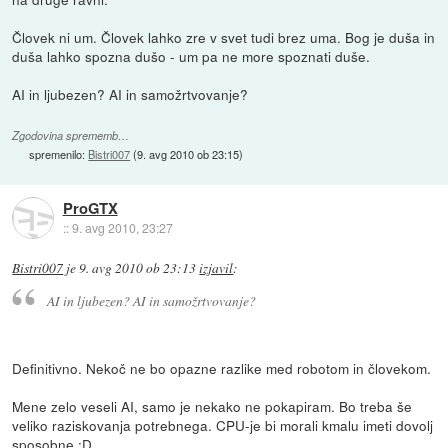
Človek ni um. Človek lahko zre v svet tudi brez uma. Bog je duša in
duša lahko spozna dušo - um pa ne more spoznati duše.
AI in ljubezen? AI in samožrtvovanje?
Zgodovina sprememb…
spremenilo:
Bistri007
(
9. avg 2010 ob 23:15
)
ProGTX
::
9. avg 2010, 23:27
Bistri007
je
9. avg 2010 ob 23:13
izjavil
:
AI in ljubezen? AI in samožrtvovanje?
Definitivno. Nekoč ne bo opazne razlike med robotom in človekom.
Mene zelo veseli AI, samo je nekako ne pokapiram. Bo treba še
veliko raziskovanja potrebnega. CPU-je bi morali kmalu imeti dovolj
sposobne :D