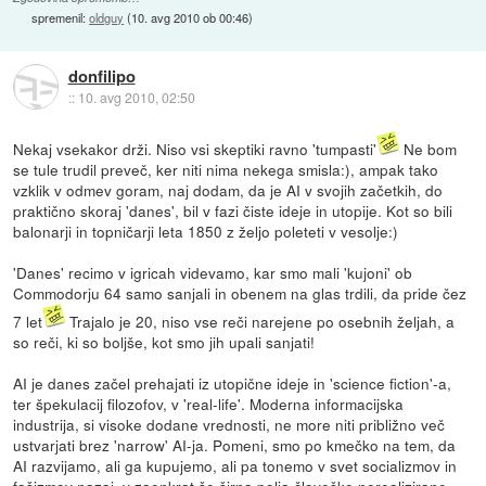
spremenil:
oldguy
(
10. avg 2010 ob 00:46
)
donfilipo
::
10. avg 2010, 02:50
Nekaj vsekakor drži. Niso vsi skeptiki ravno 'tumpasti'
Ne bom
se tule trudil preveč, ker niti nima nekega smisla:), ampak tako
vzklik v odmev goram, naj dodam, da je AI v svojih začetkih, do
praktično skoraj 'danes', bil v fazi čiste ideje in utopije. Kot so bili
balonarji in topničarji leta 1850 z željo poleteti v vesolje:)
'Danes' recimo v igricah videvamo, kar smo mali 'kujoni' ob
Commodorju 64 samo sanjali in obenem na glas trdili, da pride čez
7 let
Trajalo je 20, niso vse reči narejene po osebnih željah, a
so reči, ki so boljše, kot smo jih upali sanjati!
AI je danes začel prehajati iz utopične ideje in 'science fiction'-a,
ter špekulacij filozofov, v 'real-life'. Moderna informacijska
industrija, si visoke dodane vrednosti, ne more niti približno več
ustvarjati brez 'narrow' AI-ja. Pomeni, smo po kmečko na tem, da
AI razvijamo, ali ga kupujemo, ali pa tonemo v svet socializmov in
fašizmov nazaj, v zaenkrat še širna polja človeške nerealizirane