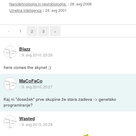
Nanotehnologija in nevrobiologija.
::
28. avg 2006
Umetna inteligenca
::
24. avg 2001
«
1
2
3
»
Blazz
::
9. avg 2010, 20:26
here comes the skynet ;)
MaCoFaCo
::
9. avg 2010, 20:27
Kaj ni "dosežek" prve skupine že stara zadeva -> genetsko
programiranje?
Wasted
::
9. avg 2010, 20:28