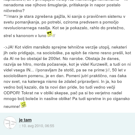
nenadoma vse njihovo šmuglanje, pritiskanje in napor postalo
ničvredno?
**//marx je stara zgrešena gajžla, ki sanja o pravičnem sistemu v
svetu pomanjkanja, po potrebi, oziroma predvsem s pomočjo
revolucionarnega nasilja. Kot se je pokazalo, rahlo do pretežno,
strel s kanonom v luno
//
->JA! Kot vidim marsikdo sprejme tehnične verzije utopij, nekateri
jih celo pridigajo, na sociološke, pa sploh še nismo resno prešli, kot
da AI ne bo obstajal še 200let. No narobe. Obstaja že danes,
razvija se hitro, morda počasneje, kot je videl Kurzweill, a tudi on ni
videl vsega IN... //ponavljam že stotič, pa se ne prime:)//, 50 let v
sociološkem pomenu, je en dan. Pomeni jutri praktično, nas čaka
nov svet, na katerega nismo še zdaleč pripravljeni. In ja, ko bo
vedno bolj kazalo, da ta novi dan pride, bo tudi vedno večji
ODPOR! Tokrat ne v obliki skepse, pač pa si bo verjetno nadel
mnogo bolj boleče in nasilne oblike! Pa tudi spretne in po cigansko
neumne!
je tam
::
10. avg 2010, 06:55