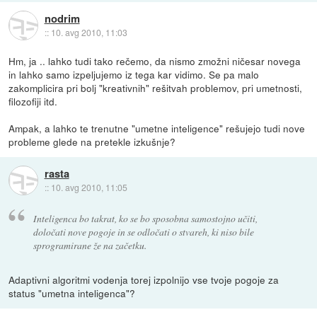
nodrim
::
10. avg 2010, 11:03
Hm, ja .. lahko tudi tako rečemo, da nismo zmožni ničesar novega
in lahko samo izpeljujemo iz tega kar vidimo. Se pa malo
zakomplicira pri bolj "kreativnih" rešitvah problemov, pri umetnosti,
filozofiji itd.
Ampak, a lahko te trenutne "umetne inteligence" rešujejo tudi nove
probleme glede na pretekle izkušnje?
rasta
::
10. avg 2010, 11:05
Inteligenca bo takrat, ko se bo sposobna samostojno učiti,
določati nove pogoje in se odločati o stvareh, ki niso bile
sprogramirane že na začetku.
Adaptivni algoritmi vodenja torej izpolnijo vse tvoje pogoje za
status "umetna inteligenca"?