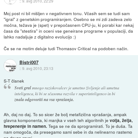
::
9. avg 2010, 22:29
Moj post ni bil mišljen v negativnem tonu. Včasih sem se tudi sam
"igral" z genetskim programiranjem. Osebno se mi zdi zadeva zelo
močna, težava je (spet) v prepočasnem CPU-ju, ki porabi kar nekaj
časa da "stestira" in oceni vse geneirane programe v populaciji, da
lahko nadaljuje z digitalno evolucijo :)
Če se ne motim deluje tudi Thomasov Critical na podoben način.
Bistri007
::
9. avg 2010, 23:13
S-T članek
Sveti gral
mnogo raziskovalcev je umetno življenje ali umetna
inteligenca, ki bi se sčasoma razvila v superinteligenco in bi
znala odgovoriti na vsa vprašanja.
Ah, daj no daj. To so sicer že bolj metafizična vprašanja, ampak
glavna komponenta, ki manjka v vseh teh algoritmih je
volja, želja,
Tega se ne da sprogramirati. To je duša. Ta
hrepenenje in namen.
nam omogoča, da presegamo sami sebe in da nelinearno rastemo
na druge ravni.