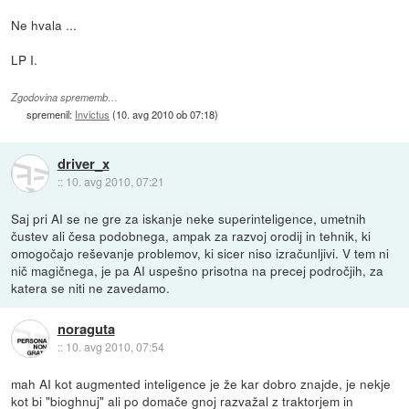
Ne hvala ...
LP I.
Zgodovina sprememb…
spremenil:
Invictus
(
10. avg 2010 ob 07:18
)
driver_x
::
10. avg 2010, 07:21
Saj pri AI se ne gre za iskanje neke superinteligence, umetnih
čustev ali česa podobnega, ampak za razvoj orodij in tehnik, ki
omogočajo reševanje problemov, ki sicer niso izračunljivi. V tem ni
nič magičnega, je pa AI uspešno prisotna na precej področjih, za
katera se niti ne zavedamo.
noraguta
::
10. avg 2010, 07:54
mah AI kot augmented inteligence je že kar dobro znajde, je nekje
kot bi "bioghnuj" ali po domače gnoj razvažal z traktorjem in