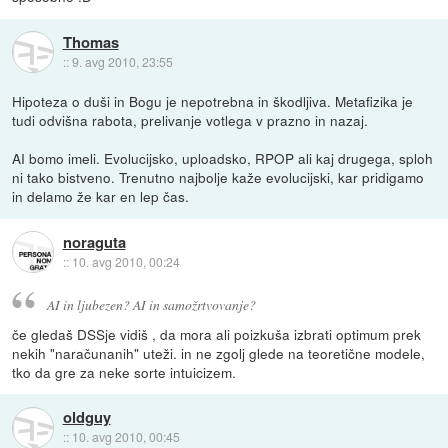
Thomas
::
9. avg 2010, 23:55
Hipoteza o duši in Bogu je nepotrebna in škodljiva. Metafizika je
tudi odvišna rabota, prelivanje votlega v prazno in nazaj.
AI bomo imeli. Evolucijsko, uploadsko, RPOP ali kaj drugega, sploh
ni tako bistveno. Trenutno najbolje kaže evolucijski, kar pridigamo
in delamo že kar en lep čas.
noraguta
::
10. avg 2010, 00:24
AI in ljubezen? AI in samožrtvovanje?
če gledaš DSSje vidiš , da mora ali poizkuša izbrati optimum prek
nekih "naračunanih" uteži. in ne zgolj glede na teoretične modele,
tko da gre za neke sorte intuicizem.
oldguy
::
10. avg 2010, 00:45