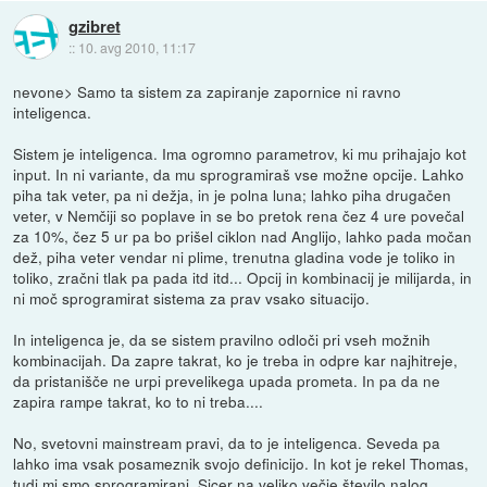
gzibret
::
10. avg 2010, 11:17
nevone> Samo ta sistem za zapiranje zapornice ni ravno
inteligenca.
Sistem je inteligenca. Ima ogromno parametrov, ki mu prihajajo kot
input. In ni variante, da mu sprogramiraš vse možne opcije. Lahko
piha tak veter, pa ni dežja, in je polna luna; lahko piha drugačen
veter, v Nemčiji so poplave in se bo pretok rena čez 4 ure povečal
za 10%, čez 5 ur pa bo prišel ciklon nad Anglijo, lahko pada močan
dež, piha veter vendar ni plime, trenutna gladina vode je toliko in
toliko, zračni tlak pa pada itd itd... Opcij in kombinacij je milijarda, in
ni moč sprogramirat sistema za prav vsako situacijo.
In inteligenca je, da se sistem pravilno odloči pri vseh možnih
kombinacijah. Da zapre takrat, ko je treba in odpre kar najhitreje,
da pristanišče ne urpi prevelikega upada prometa. In pa da ne
zapira rampe takrat, ko to ni treba....
No, svetovni mainstream pravi, da to je inteligenca. Seveda pa
lahko ima vsak posameznik svojo definicijo. In kot je rekel Thomas,
tudi mi smo sprogramirani. Sicer na veliko večje število nalog,