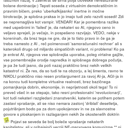
bolane dominacije:) Tepsti soseda z virtualnim demokratičnim in
pravnim bičem, preko 'uberkafkijasnko' inertne in močne
birokracije, je splošna praksa in jo imajo tudi zelo razviti sosedi! Zdi
se nepremagljiva kot vampir. VENDAR! Kar je pomembna razlika
med uspešnimi in 'failed' je, da nekateri so AI, njegovo ceno in
veljavo sprejeli, jo večajo, in pospešeno razvijajo. VEDO, nekje v
koreninah, da brez tega ne gre, da je to tisto pravo in če ga je
treba namesto z AI , reč poimenovati 'samoračunalni rechner' ali s
katerokoli drugo od miljardo simpatičnih variant, ni problema! Ko pa
je enkrat AI, njegova vse splošnejša uporaba, poleg virtalne gajžle,
vse pomembnejše orodje napredka in splošnega dobrega počutja,
je pa že tudi jasno, da poti nazaj praktično brez nekih velikih
katastrof ni. Že res, da so tudi te na obzorju, a lej šmenta, ravno te
NIKOLI praktično niso resen protiargument za ravoj AI-ja, AGI-ja in
na koncu tudi kompletne virtualne realnosti, brez bazičnega
pomanjkanja dobrin, ekonomije, in neprijetnosti okoli tega! To ni
preveč všeč in se otepajo, tako resni profesionalni 'revolucionarji',
kot tudi nekateri razgledani znanstveniki, katerim se potihem potem
zastavi vprašanje, ali se niso nemara zastonj 'driblali' desetletja,
pojutrišnjem bodo pa za dom upokojencev in ne za slavnostne
govore s ploskanjem in razlaganjem nekih že okostenelih doktrin
Pojavi se seveda še bolj boleče vprašanje nekaterih
kapitalistov, ali v prihajajoči verziji NE-marxovega komunizma ** ni