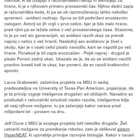
mikrobe, ki se izvajajo v računalniškem okolju in tekmujejo za
hrano, ki je v njihovem primeru procesorski čas. Njihov dedni zapis
je računalniška koda, ki pa se ob razmnoževanju lahko nekoliko
spremeni - avidiani mutirajo. Sprva so bili podvrženi enostavnim
nalogam. Avtorji so jih vrgli v prvo celico, kjer je bilo malo hrane,
pred njimi pa so ležale celice z več procesorskega časa. Sčasoma,
to je po več sto generacijah, so avidiani razvili ukaz za premik
naprej v celico z več hranili. Naslednji sev avidianov je živel v
okolju, kjer je v vsaki celici pisalo navodilo, kam se napotiti po več
hrane. Ponekod je bil zapis enoznačen - Pojdi naprej - drugod je
pisalo Ponovi zadnji ukaz. Izkazalo se je, da so se avidiani naučili
pravilno izvesti tudi ta ukaz, kar pomeni, da so razvili kratkoročni
spomin.
Laura Grabowski, začetnica projekta na MSU in sedaj
predavateljica na University of Texas-Pan American, pojasnjuje, da
je ta princip vzgoje inteligence drugačen od običajnih. Navadno so
poizkušali v računalniki simulirati visoko razvita, inteligentna bitja
ali vsaj njihove možgane, tu pa začenjajo kakor narava pred
milijardami let - povsem na dnu.
Jeff Clune z MSU je svojega projekta lotil nekoliko drugače. Želi
ustvariti možgane za premikanje robotov, zato je oblikoval
sistem
HyperNEAT
, ki uporablja principe razvojne biologije. Kakor v naravi