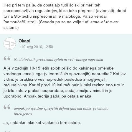
Hec pri tem pa je, da obstajajo tudi šolski primeri teh
samopostavljivih regulatorjev, ki so tako preprosti (avtomati), da bi
tu na Slo-techu impresonirali le malokoga. Pa so vendar
"samoučeči" stroji. (Seveda pa so na voljo tudi
state-of-the-art
sistemi.)
Okapi
::
10. avg 2010, 12:50
Na določenih problemih sploh ni več vidnega napredka
A je v zadnjih 10-15 letih sploh prišlo do kakšnega omembe
vrednega temeljnega (v teoretičnih spoznanjih) napredka? Kot jaz
vidim, je praktično ves napredek posledica zmogljivejših
računalnikov. Kar bi pred 10 leti računalnik mlel recimo eno uro in
je bilo zato v praksi neuporabno, sedaj zmelje v minuti in je
uporabno. Ampak teorija zadaj pa ostaja enaka.
ampak po splošno sprejetih definicijah mu lahko priznamo
inteligenco.
Ja, natanko tako kot vsakemu termostatu.