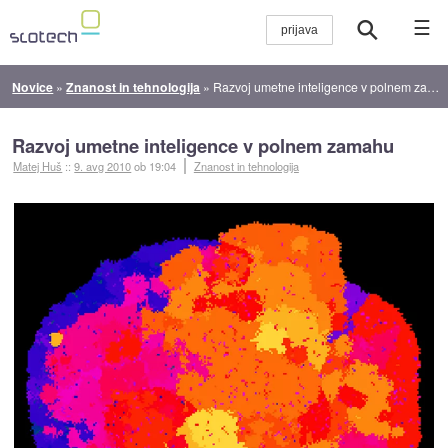
☰
Novice
»
Znanost in tehnologija
»
Razvoj umetne inteligence v polnem zamahu
Razvoj umetne inteligence v polnem zamahu
Matej Huš
::
9. avg 2010
ob 19:04
Znanost in tehnologija