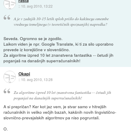
rasta
::
10. avg 2010, 13:22
A je v zadnjih 10-15 letih sploh prišlo do kakšnega omembe
vrednega temeljnega (v teoretičnih spoznanjih) napredka?
Seveda. Ogromno se je zgodilo.
Laikom viden je npr. Google Translate, ki ti za silo uporabno
prevede iz korejščine v slovenščino.
Za algoritme izpred 10 let znanstvena fantastika -- četudi jih
poganjaš na današnjih superračunalnikih!
Okapi
::
10. avg 2010, 13:28
Za algoritme izpred 10 let znanstvena fantastika -- četudi jih
poganjaš na današnjih superračunalnikih!
A si prepričan? Ker kot jaz vem, je stvar samo v hitrejših
računalnikih in veliko večjih bazah, kakšnih novih lingvistično-
slovnično-prevajalskih algoritmov pa niso pogruntali.
O.