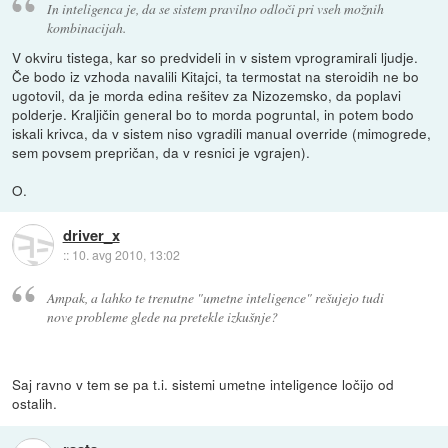
In inteligenca je, da se sistem pravilno odloči pri vseh možnih
kombinacijah.
V okviru tistega, kar so predvideli in v sistem vprogramirali ljudje.
Če bodo iz vzhoda navalili Kitajci, ta termostat na steroidih ne bo
ugotovil, da je morda edina rešitev za Nizozemsko, da poplavi
polderje. Kraljičin general bo to morda pogruntal, in potem bodo
iskali krivca, da v sistem niso vgradili manual override (mimogrede,
sem povsem prepričan, da v resnici je vgrajen).
O.
driver_x
::
10. avg 2010, 13:02
Ampak, a lahko te trenutne "umetne inteligence" rešujejo tudi
nove probleme glede na pretekle izkušnje?
Saj ravno v tem se pa t.i. sistemi umetne inteligence ločijo od
ostalih.