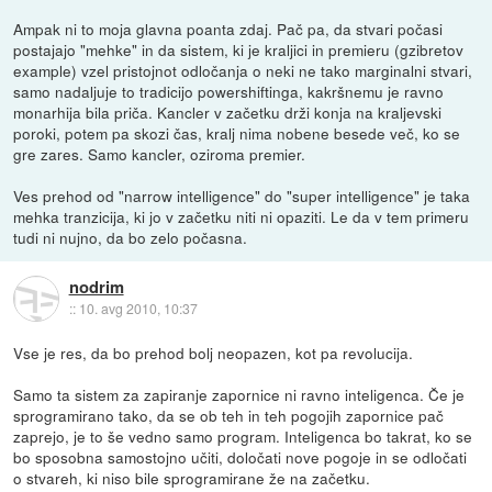
Ampak ni to moja glavna poanta zdaj. Pač pa, da stvari počasi
postajajo "mehke" in da sistem, ki je kraljici in premieru (gzibretov
example) vzel pristojnot odločanja o neki ne tako marginalni stvari,
samo nadaljuje to tradicijo powershiftinga, kakršnemu je ravno
monarhija bila priča. Kancler v začetku drži konja na kraljevski
poroki, potem pa skozi čas, kralj nima nobene besede več, ko se
gre zares. Samo kancler, oziroma premier.
Ves prehod od "narrow intelligence" do "super intelligence" je taka
mehka tranzicija, ki jo v začetku niti ni opaziti. Le da v tem primeru
tudi ni nujno, da bo zelo počasna.
nodrim
::
10. avg 2010, 10:37
Vse je res, da bo prehod bolj neopazen, kot pa revolucija.
Samo ta sistem za zapiranje zapornice ni ravno inteligenca. Če je
sprogramirano tako, da se ob teh in teh pogojih zapornice pač
zaprejo, je to še vedno samo program. Inteligenca bo takrat, ko se
bo sposobna samostojno učiti, določati nove pogoje in se odločati
o stvareh, ki niso bile sprogramirane že na začetku.