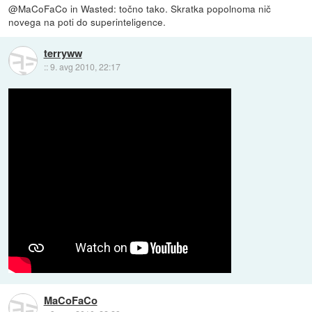
@MaCoFaCo in Wasted: točno tako. Skratka popolnoma nič
novega na poti do superinteligence.
terryww
::
9. avg 2010, 22:17
MaCoFaCo