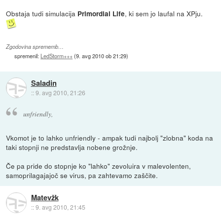
Obstaja tudi simulacija
, ki sem jo laufal na XPju.
Primordial Life
Zgodovina sprememb…
spremenil:
LedStorm+++
(
9. avg 2010 ob 21:29
)
Saladin
::
9. avg 2010, 21:26
unfriendly,
Vkomot je to lahko unfriendly - ampak tudi najbolj "zlobna" koda na
taki stopnji ne predstavlja nobene grožnje.
Če pa pride do stopnje ko "lahko" zevoluira v malevolenten,
samoprilagajajoč se virus, pa zahtevamo zaščite.
Matevžk
::
9. avg 2010, 21:45