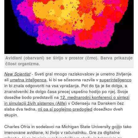
Avidiani (obarvani) se širijo v prostor (črno). Barva prikazuje
čilost organizma.
- Sveti gral mnogo raziskovalcev je umetno življenje
New Scientist
ali
umetna inteligenca
, ki bi se sčasoma razvila v
superinteligenco
in bi znala odgovoriti na vsa vprašanja. Pot do tja je še dolga, a
znanstveniki že dolgo časa precej uspešno hodijo po njej. Svoje
dosežke bodo predstavili na
12. mednarodni konferenci o sintezi
in simulaciji živih sistemov (Alife)
v Odenseju na Danskem čez
slaba dva tedna,
mi pa si poglejmo predogled
dosežkov dveh
skupin.
Charles Ofria in sodelavci na Michigan State University gojijo tako
imenovane avidiane, ki živijo v računalniku. Gre za digitalne