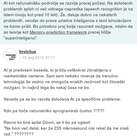
AI kot računalniško področje se razvija precej počasi. Na določenih
problemih sploh ni več vidnega napredka (speech recognition je na
istem nivoju kot pred 10 leti). Že, deluje dobro na nekaterih
problemih, vendar do prave umetne inteligence s temi simulacijami
ne bomo prišli. Bo potrebno prej bolje razumeti možgane, mislim da
so teorije kot
Memory-prediction framework
precej bližje
"superinteligenci".
Invictus
::
10. avg 2010, 07:17
AI je predvsem beseda, ki je bila velikokrat zlorabljena v
marketinške namene. Sam sem nekako mnenja da trenutno
tehnologija še vedno ne omogoča enakih možnosti kot človeški
možgani. In najbrž tega še nekaj časa ne bo.
Seveda pa se bo razvila določena AI za specifične probleme.
Kdo pa hoče računalniku sprogramirati čustvo ?!?!?!
Ravno ko boš spilal Doom, se ti bo pa oglasil:
"Ne bom več delal, ker že 235 mikrosekund nisi rekel da me imaš
rad." ????????