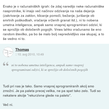
Enako je v računalniških igrah: če zdaj naredijo neke računalniške
nasprotnike, ki imajo več načinov odzivanja na naša dejanja
(zakrivanje za zaklon, klicanje pomoči, bežanje, jurišanje ob
smrtnih poškodbah, vračanje vrženih granat itd.), ni to nobena
umetna inteligenca, ampak samo vnaprej sprogramirani odzivi, ki
se sprožijo ob določenih pogojih. Vmes lahko vračunamo še eno
random številko, pa bo še malo bolj nepredvidljivo vse skupaj, a to
še vedno ni to.
Thomas
::
10. avg 2010, 10:49
ni to nobena umetna inteligenca, ampak samo vnaprej
sprogramirani odzivi, ki se sprožijo ob določenih pogojih
Tudi pri nas je tako. Samo vnaprej sprogramiranih akcij smo
zmožni. Je pa paleta precej velika, ne pa spet tako zelo. Tudi so
nekatere akcije "rekurzivne glede na paleto".
Več ni.