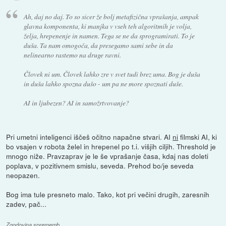
Ah, daj no daj. To so sicer že bolj metafizična vprašanja, ampak
glavna komponenta, ki manjka v vseh teh algoritmih je volja,
želja, hrepenenje in namen. Tega se ne da sprogramirati. To je
duša. Ta nam omogoča, da presegamo sami sebe in da
nelinearno rastemo na druge ravni.
Človek ni um. Človek lahko zre v svet tudi brez uma. Bog je duša
in duša lahko spozna dušo - um pa ne more spoznati duše.
AI in ljubezen? AI in samožrtvovanje?
Pri umetni inteligenci iščeš očitno napačne stvari. AI
ni
filmski AI, ki
bo vsajen v robota želel in hrepenel po t.i. višjih ciljih. Threshold je
mnogo niže. Pravzaprav je le še vprašanje časa, kdaj nas doleti
poplava, v pozitivnem smislu, seveda. Prehod bo/je seveda
neopazen.
Bog ima tule presneto malo. Tako, kot pri večini drugih, zaresnih
zadev, pač...
Zgodovina sprememb…