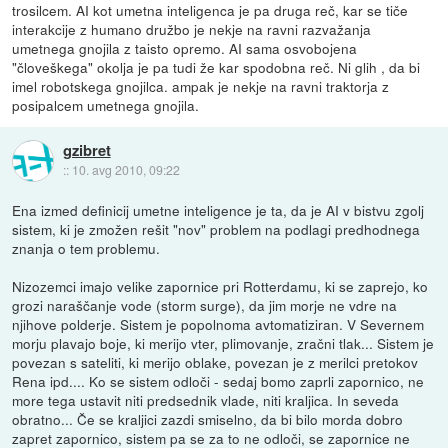
trosilcem. AI kot umetna inteligenca je pa druga reč, kar se tiče
interakcije z humano družbo je nekje na ravni razvažanja
umetnega gnojila z taisto opremo. AI sama osvobojena
"človeškega" okolja je pa tudi že kar spodobna reč. Ni glih , da bi
imel robotskega gnojilca. ampak je nekje na ravni traktorja z
posipalcem umetnega gnojila.
gzibret
::
10. avg 2010, 09:22
Ena izmed definicij umetne inteligence je ta, da je AI v bistvu zgolj
sistem, ki je zmožen rešit "nov" problem na podlagi predhodnega
znanja o tem problemu.
Nizozemci imajo velike zapornice pri Rotterdamu, ki se zaprejo, ko
grozi naraščanje vode (storm surge), da jim morje ne vdre na
njihove polderje. Sistem je popolnoma avtomatiziran. V Severnem
morju plavajo boje, ki merijo vter, plimovanje, zračni tlak... Sistem je
povezan s sateliti, ki merijo oblake, povezan je z merilci pretokov
Rena ipd.... Ko se sistem odloči - sedaj bomo zaprli zapornico, ne
more tega ustavit niti predsednik vlade, niti kraljica. In seveda
obratno... Če se kraljici zazdi smiselno, da bi bilo morda dobro
zapret zapornico, sistem pa se za to ne odloči, se zapornice ne