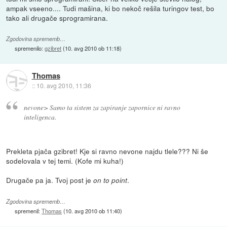
ampak vseeno.... Tudi mašina, ki bo nekoč rešila turingov test, bo
tako ali drugače sprogramirana.
Zgodovina sprememb…
spremenilo:
gzibret
(
10. avg 2010 ob 11:18
)
Thomas
::
10. avg 2010, 11:36
nevone> Samo ta sistem za zapiranje zapornice ni ravno
inteligenca.
Prekleta pjača gzibret! Kje si ravno nevone najdu tlele??? Ni še
sodelovala v tej temi. (Kofe mi kuha!)
Drugače pa ja. Tvoj post je
.
on to point
Zgodovina sprememb…
spremenil:
Thomas
(
10. avg 2010 ob 11:40
)