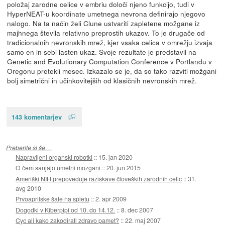
položaj zarodne celice v embriu določi njeno funkcijo, tudi v
HyperNEAT-u koordinate umetnega nevrona definirajo njegovo
nalogo. Na ta način želi Clune ustvariti zapletene možgane iz
majhnega števila relativno preprostih ukazov. To je drugače od
tradicionalnih nevronskih mrež, kjer vsaka celica v omrežju izvaja
samo en in sebi lasten ukaz. Svoje rezultate je predstavil na
Genetic and Evolutionary Computation Conference v Portlandu v
Oregonu pretekli mesec. Izkazalo se je, da so tako razviti možgani
bolj simetrični in učinkovitejših od klasičnih nevronskih mrež.
143 komentarjev
Preberite si še…
Napravljeni organski robotki
::
15. jan 2020
O čem sanjajo umetni možgani
::
20. jun 2015
Ameriški NIH prepoveduje raziskave človeških zarodnih celic
::
31.
avg 2010
Prvoaprilske šale na spletu
::
2. apr 2009
Dogodki v Kiberpipi od 10. do 14.12.
::
8. dec 2007
Cyc ali kako zakodirati zdravo pamet?
::
22. maj 2007