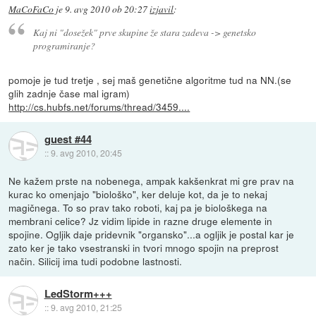
MaCoFaCo
je
9. avg 2010 ob 20:27
izjavil
:
Kaj ni "dosežek" prve skupine že stara zadeva -> genetsko
programiranje?
pomoje je tud tretje , sej maš genetične algoritme tud na NN.(se
glih zadnje čase mal igram)
http://cs.hubfs.net/forums/thread/3459....
guest #44
::
9. avg 2010, 20:45
Ne kažem prste na nobenega, ampak kakšenkrat mi gre prav na
kurac ko omenjajo "biološko", ker deluje kot, da je to nekaj
magičnega. To so prav tako roboti, kaj pa je biološkega na
membrani celice? Jz vidim lipide in razne druge elemente in
spojine. Ogljik daje pridevnik "organsko"...a ogljik je postal kar je
zato ker je tako vsestranski in tvori mnogo spojin na preprost
način. Silicij ima tudi podobne lastnosti.
LedStorm+++
::
9. avg 2010, 21:25