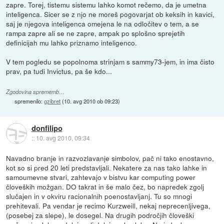
zapre. Torej, tistemu sistemu lahko komot rečemo, da je umetna
inteligenca. Sicer se z njo ne moreš pogovarjat ob keksih in kavici,
saj je njegova inteligenca omejena le na odločitev o tem, a se
rampa zapre ali se ne zapre, ampak po splošno sprejetih
definicijah mu lahko priznamo inteligenco.
V tem pogledu se popolnoma strinjam s sammy73-jem, in ima čisto
prav, pa tudi Invictus, pa še kdo...
Zgodovina sprememb…
spremenilo:
gzibret
(
10. avg 2010 ob 09:23
)
donfilipo
::
10. avg 2010, 09:34
Navadno branje in razvozlavanje simbolov, pač ni tako enostavno,
kot so si pred 20 leti predstavljali. Nekatere za nas tako lahke in
samoumevne stvari, zahtevajo v bistvu kar computing power
človeških možgan. DO takrat in še malo čez, bo napredek zgolj
slučajen in v okviru racionalnih poenostavljanj. Tu so mnogi
prehitevali. Pa vendar je recimo Kurzweill, nekaj neprecenljivega,
(posebej za slepe), le dosegel. Na drugih področjih človeški