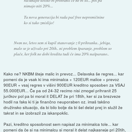
računajte koliko bi prihranli če ne bi šli... pol pa
nimajo niti 20%...
Ta nova generacija bi rada pač free nepremičnine
ko si tako zmislijo!
Nwm no, letos sem si kupil stanovanje z 0 prihranka.. jebiga,
malo se je uživalo pri 20ih.. ni problem šparanje, problem so
plače, ker folk ne dobi kredita tudi če ima 20% našparano..
Kako ne? NKBM šteje malic in prevoz... Delavska še regres... kar
pomeni da je vsak ki ima minimalca + 120EUR malice + prevoz
90EUR + vsaj regres v višini 900EUR kreditno sposoben za VSAJ
55.000EUR... Če pa od 24-32 recimo nisi zmogel prihranit 25
jurčkov pol pa bi moral it DELAT že pri 18tih, ker si za brezveze
hodil na faks ki ti je finančno neuporaben oz. imaš takšno
družinsko situacijo, da bi bilo bolje da bi šel delat prej in služil že
takrat in se izobrazil za iskanpoklic.
Pazi, kreditno sposobnost sem napisal za minimalca tole... kar
pomeni da če si na minimalcu si moral it delat najkasneje pri 20tih,