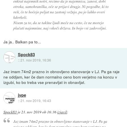
enkrat najemnik notri, recimo da je najemnica, zanosi, dobi
otroka, samohranilka, oče se prijavi drugje. Ni pogodbe, ki to
reši, če te hočejo peljat na zastonj vožnjo, pa jo lahko overi
kdorkoli.
Nisem za to, da se takšne ljudi meče na cesto, če ne morejo
plačati najemnine, naj vskoči država. In bojo vsi zadovoljni.
Ja ja.. Balkan pa to...
Spock83
::
21. nov 2019, 16:36
Jaz imam 74m2 prazno in obnovljeno stanovanje v LJ. Pa ga raje
ne oddjam, ker če dam normalno ceno bom verjetno na koncu v
izgubi, ko bo treba vse prenavljat in obnavljat.
jype
::
21. nov 2019, 16:43
Spock83
je
21. nov 2019 ob 16:36
izjavil
:
Jaz imam 74m2 prazno in obnovljeno stanovanje v LJ. Pa ga
raje ne oddjam, ker če dam normalno ceno bom verjetno na