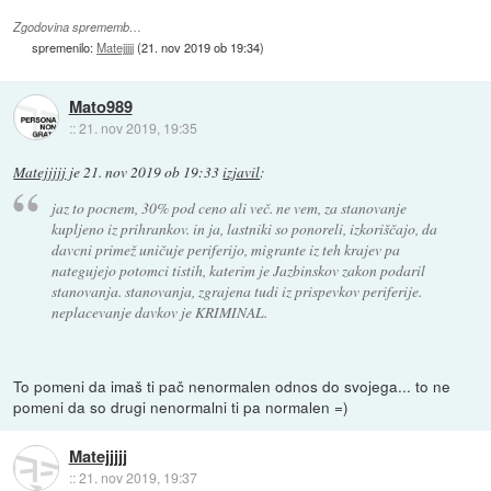
Zgodovina sprememb…
spremenilo:
Matejjjjj
(
21. nov 2019 ob 19:34
)
Mato989
::
21. nov 2019, 19:35
Matejjjjj
je
21. nov 2019 ob 19:33
izjavil
:
jaz to pocnem, 30% pod ceno ali več. ne vem, za stanovanje
kupljeno iz prihrankov. in ja, lastniki so ponoreli, izkoriščajo, da
davcni primež uničuje periferijo, migrante iz teh krajev pa
nategujejo potomci tistih, katerim je Jazbinskov zakon podaril
stanovanja. stanovanja, zgrajena tudi iz prispevkov periferije.
neplacevanje davkov je KRIMINAL.
To pomeni da imaš ti pač nenormalen odnos do svojega... to ne
pomeni da so drugi nenormalni ti pa normalen =)
Matejjjjj
::
21. nov 2019, 19:37