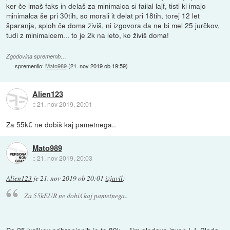
ker če imaš faks in delaš za minimalca si failal lajf, tisti ki imajo
minimalca še pri 30tih, so morali it delat pri 18tih, torej 12 let
šparanja, sploh če doma živiš, ni izgovora da ne bi mel 25 jurčkov,
tudi z minimalcem... to je 2k na leto, ko živiš doma!
Zgodovina sprememb…
spremenilo:
Mato989
(
21. nov 2019 ob 19:59
)
Alien123
::
21. nov 2019, 20:01
Za 55k€ ne dobiš kaj pametnega..
Mato989
::
21. nov 2019, 20:03
Alien123
je
21. nov 2019 ob 20:01
izjavil
:
Za 55kEUR ne dobiš kaj pametnega..
Pa 25 jurčkov prihranjenih je to 80k... čim gledava izven LJ, Bleda