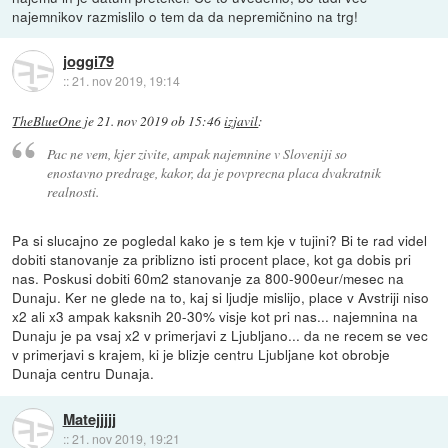
najemnikov razmislilo o tem da da nepremičnino na trg!
joggi79
::
21. nov 2019, 19:14
TheBlueOne
je
21. nov 2019 ob 15:46
izjavil
:
Pac ne vem, kjer zivite, ampak najemnine v Sloveniji so
enostavno predrage, kakor, da je povprecna placa dvakratnik
realnosti.
Pa si slucajno ze pogledal kako je s tem kje v tujini? Bi te rad videl
dobiti stanovanje za priblizno isti procent place, kot ga dobis pri
nas. Poskusi dobiti 60m2 stanovanje za 800-900eur/mesec na
Dunaju. Ker ne glede na to, kaj si ljudje mislijo, place v Avstriji niso
x2 ali x3 ampak kaksnih 20-30% visje kot pri nas... najemnina na
Dunaju je pa vsaj x2 v primerjavi z Ljubljano... da ne recem se vec
v primerjavi s krajem, ki je blizje centru Ljubljane kot obrobje
Dunaja centru Dunaja.
Matejjjjj
::
21. nov 2019, 19:21