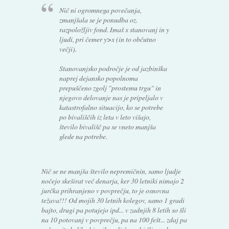
Nič ni ogromnega povečanja,
zmanjšala se je ponudba oz.
razpoložljiv fond. Imaš x stanovanj in y
ljudi, pri čemer y>x (in to občutno
večji).
Stanovanjsko področje je od jazbinška
naprej dejansko popolnoma
prepuščeno zgolj "prostemu trgu" in
njegovo delovanje nas je pripeljalo v
katastrofalno situacijo, ko se potrebe
po bivališčih iz leta v leto višajo,
število bivališč pa se vneto manjša
glede na potrebe.
Nič se ne manjša število nepremičnin, samo ljudje
nočejo skeširat več denarja, ker 30 letniki nimajo 2
jurčka prihranjeno v povprečju, to je osnovna
težava!!! Od mojih 30 letnih kolegov, samo 1 gradi
bajto, drugi pa potujejo ipd... v zadnjih 8 letih so šli
na 10 potovanj v povprečju, pa na 100 fešt... zdaj pa