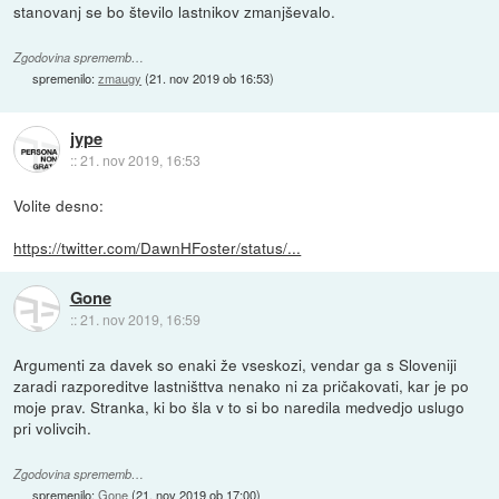
stanovanj se bo število lastnikov zmanjševalo.
Zgodovina sprememb…
spremenilo:
zmaugy
(
21. nov 2019 ob 16:53
)
jype
::
21. nov 2019, 16:53
Volite desno:
https://twitter.com/DawnHFoster/status/...
Gone
::
21. nov 2019, 16:59
Argumenti za davek so enaki že vseskozi, vendar ga s Sloveniji
zaradi razporeditve lastništtva nenako ni za pričakovati, kar je po
moje prav. Stranka, ki bo šla v to si bo naredila medvedjo uslugo
pri volivcih.
Zgodovina sprememb…
spremenilo:
Gone
(
21. nov 2019 ob 17:00
)