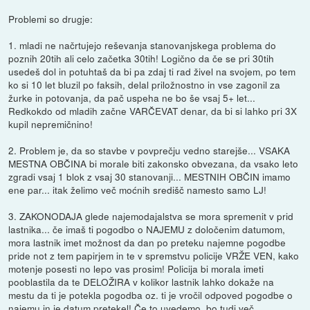
Problemi so drugje:
1. mladi ne načrtujejo reševanja stanovanjskega problema do
poznih 20tih ali celo začetka 30tih! Logično da če se pri 30tih
usedeš dol in potuhtaš da bi pa zdaj ti rad živel na svojem, po tem
ko si 10 let bluzil po faksih, delal priložnostno in vse zagonil za
žurke in potovanja, da pač uspeha ne bo še vsaj 5+ let...
Redkokdo od mladih začne VARČEVAT denar, da bi si lahko pri 3X
kupil nepremičnino!
2. Problem je, da so stavbe v povprečju vedno starejše... VSAKA
MESTNA OBČINA bi morale biti zakonsko obvezana, da vsako leto
zgradi vsaj 1 blok z vsaj 30 stanovanji... MESTNIH OBČIN imamo
ene par... itak želimo več moćnih središč namesto samo LJ!
3. ZAKONODAJA glede najemodajalstva se mora spremenit v prid
lastnika... če imaš ti pogodbo o NAJEMU z določenim datumom,
mora lastnik imet možnost da dan po preteku najemne pogodbe
pride not z tem papirjem in te v spremstvu policije VRŽE VEN, kako
motenje posesti no lepo vas prosim! Policija bi morala imeti
pooblastila da te DELOŽIRA v kolikor lastnik lahko dokaže na
mestu da ti je potekla pogodba oz. ti je vročil odpoved pogodbe o
najemu in je datum pretekel! Če to uvedemo, bo tudi več