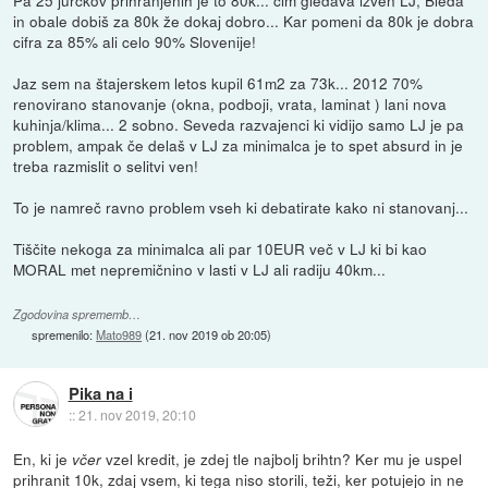
in obale dobiš za 80k že dokaj dobro... Kar pomeni da 80k je dobra
cifra za 85% ali celo 90% Slovenije!
Jaz sem na štajerskem letos kupil 61m2 za 73k... 2012 70%
renovirano stanovanje (okna, podboji, vrata, laminat ) lani nova
kuhinja/klima... 2 sobno. Seveda razvajenci ki vidijo samo LJ je pa
problem, ampak če delaš v LJ za minimalca je to spet absurd in je
treba razmislit o selitvi ven!
To je namreč ravno problem vseh ki debatirate kako ni stanovanj...
Tiščite nekoga za minimalca ali par 10EUR več v LJ ki bi kao
MORAL met nepremičnino v lasti v LJ ali radiju 40km...
Zgodovina sprememb…
spremenilo:
Mato989
(
21. nov 2019 ob 20:05
)
Pika na i
::
21. nov 2019, 20:10
En, ki je
vzel kredit, je zdej tle najbolj brihtn? Ker mu je uspel
včer
prihranit 10k, zdaj vsem, ki tega niso storili, teži, ker potujejo in ne