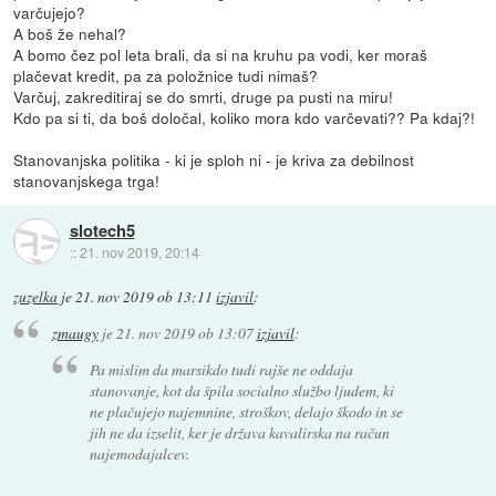
varčujejo?
A boš že nehal?
A bomo čez pol leta brali, da si na kruhu pa vodi, ker moraš
plačevat kredit, pa za položnice tudi nimaš?
Varčuj, zakreditiraj se do smrti, druge pa pusti na miru!
Kdo pa si ti, da boš določal, koliko mora kdo varčevati?? Pa kdaj?!
Stanovanjska politika - ki je sploh ni - je kriva za debilnost
stanovanjskega trga!
slotech5
::
21. nov 2019, 20:14
zuzelka
je
21. nov 2019 ob 13:11
izjavil
:
zmaugy
je
21. nov 2019 ob 13:07
izjavil
:
Pa mislim da marsikdo tudi rajše ne oddaja
stanovanje, kot da špila socialno službo ljudem, ki
ne plačujejo najemnine, stroškov, delajo škodo in se
jih ne da izselit, ker je država kavalirska na račun
najemodajalcev.