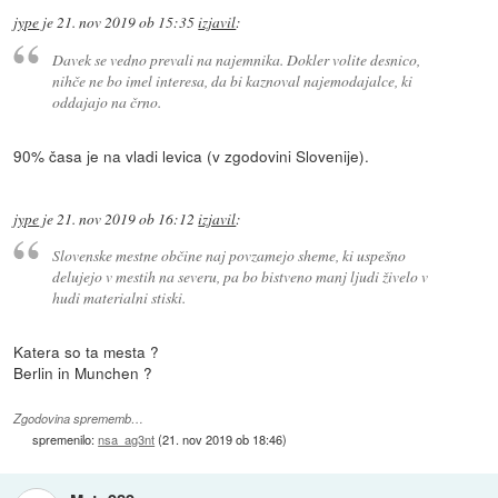
jype
je
21. nov 2019 ob 15:35
izjavil
:
Davek se vedno prevali na najemnika. Dokler volite desnico,
nihče ne bo imel interesa, da bi kaznoval najemodajalce, ki
oddajajo na črno.
90% časa je na vladi levica (v zgodovini Slovenije).
jype
je
21. nov 2019 ob 16:12
izjavil
:
Slovenske mestne občine naj povzamejo sheme, ki uspešno
delujejo v mestih na severu, pa bo bistveno manj ljudi živelo v
hudi materialni stiski.
Katera so ta mesta ?
Berlin in Munchen ?
Zgodovina sprememb…
spremenilo:
nsa_ag3nt
(
21. nov 2019 ob 18:46
)