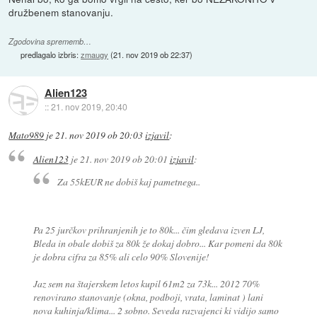
družbenem stanovanju.
Zgodovina sprememb…
predlagalo izbris:
zmaugy
(
21. nov 2019 ob 22:37
)
Alien123
::
21. nov 2019, 20:40
Mato989
je
21. nov 2019 ob 20:03
izjavil
:
Alien123
je
21. nov 2019 ob 20:01
izjavil
:
Za 55kEUR ne dobiš kaj pametnega..
Pa 25 jurčkov prihranjenih je to 80k... čim gledava izven LJ,
Bleda in obale dobiš za 80k že dokaj dobro... Kar pomeni da 80k
je dobra cifra za 85% ali celo 90% Slovenije!
Jaz sem na štajerskem letos kupil 61m2 za 73k... 2012 70%
renovirano stanovanje (okna, podboji, vrata, laminat ) lani
nova kuhinja/klima... 2 sobno. Seveda razvajenci ki vidijo samo