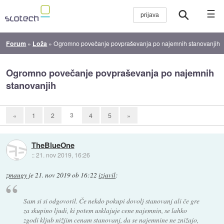
☰
Forum
»
Loža
»
Ogromno povečanje povpraševanja po najemnih stanovanjih
Ogromno povečanje povpraševanja po najemnih
stanovanjih
3
«
1
2
4
5
»
TheBlueOne
::
21. nov 2019, 16:26
zmaugy
je
21. nov 2019 ob 16:22
izjavil
:
Sam si si odgovoril. Če nekdo pokupi dovolj stanovanj ali če gre
za skupino ljudi, ki potem usklajuje cene najemnin, se lahko
zgodi kljub nižjim cenam stanovanj, da se najemnine ne znižajo,