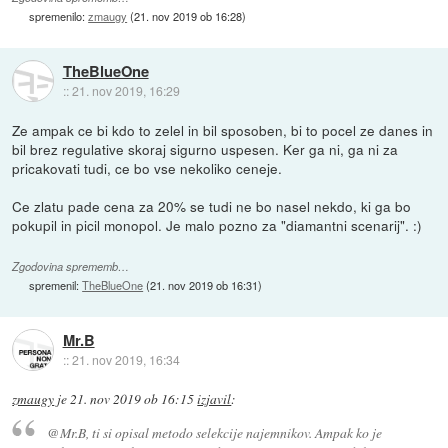
spremenilo:
zmaugy
(
21. nov 2019 ob 16:28
)
TheBlueOne
::
21. nov 2019, 16:29
Ze ampak ce bi kdo to zelel in bil sposoben, bi to pocel ze danes in
bil brez regulative skoraj sigurno uspesen. Ker ga ni, ga ni za
pricakovati tudi, ce bo vse nekoliko ceneje.
Ce zlatu pade cena za 20% se tudi ne bo nasel nekdo, ki ga bo
pokupil in picil monopol. Je malo pozno za "diamantni scenarij". :)
Zgodovina sprememb…
spremenil:
TheBlueOne
(
21. nov 2019 ob 16:31
)
Mr.B
::
21. nov 2019, 16:34
zmaugy
je
21. nov 2019 ob 16:15
izjavil
:
@Mr.B, ti si opisal metodo selekcije najemnikov. Ampak ko je