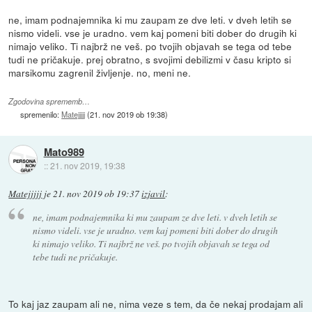
ne, imam podnajemnika ki mu zaupam ze dve leti. v dveh letih se
nismo videli. vse je uradno. vem kaj pomeni biti dober do drugih ki
nimajo veliko. Ti najbrž ne veš. po tvojih objavah se tega od tebe
tudi ne pričakuje. prej obratno, s svojimi debilizmi v času kripto si
marsikomu zagrenil življenje. no, meni ne.
Zgodovina sprememb…
spremenilo:
Matejjjjj
(
21. nov 2019 ob 19:38
)
Mato989
::
21. nov 2019, 19:38
Matejjjjj
je
21. nov 2019 ob 19:37
izjavil
:
ne, imam podnajemnika ki mu zaupam ze dve leti. v dveh letih se
nismo videli. vse je uradno. vem kaj pomeni biti dober do drugih
ki nimajo veliko. Ti najbrž ne veš. po tvojih objavah se tega od
tebe tudi ne pričakuje.
To kaj jaz zaupam ali ne, nima veze s tem, da če nekaj prodajam ali