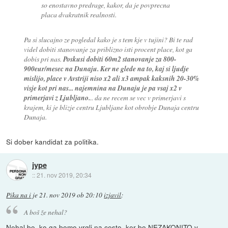
so enostavno predrage, kakor, da je povprecna
placa dvakratnik realnosti.
Pa si slucajno ze pogledal kako je s tem kje v tujini? Bi te rad
videl dobiti stanovanje za priblizno isti procent place, kot ga
dobis pri nas.
Poskusi dobiti 60m2 stanovanje za 800-
900eur/mesec na Dunaju. Ker ne glede na to, kaj si ljudje
mislijo, place v Avstriji niso x2 ali x3 ampak kaksnih 20-30%
visje kot pri nas... najemnina na Dunaju je pa vsaj x2 v
primerjavi z Ljubljano.
.. da ne recem se vec v primerjavi s
krajem, ki je blizje centru Ljubljane kot obrobje Dunaja centru
Dunaja.
Si dober kandidat za politika.
jype
::
21. nov 2019, 20:34
Pika na i
je
21. nov 2019 ob 20:10
izjavil
:
A boš že nehal?
Nehal bo, ko ga bomo vrgli na cesto, ker bo NEZAKONITO v