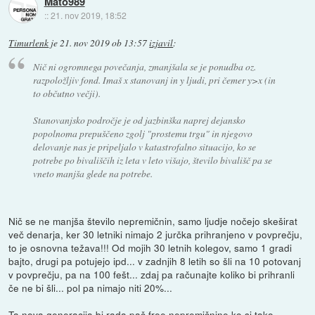
Mato989
::
21. nov 2019, 18:52
Timurlenk
je
21. nov 2019 ob 13:57
izjavil
:
Nič ni ogromnega povečanja, zmanjšala se je ponudba oz.
razpoložljiv fond. Imaš x stanovanj in y ljudi, pri čemer y>x (in
to občutno večji).
Stanovanjsko področje je od jazbinška naprej dejansko
popolnoma prepuščeno zgolj "prostemu trgu" in njegovo
delovanje nas je pripeljalo v katastrofalno situacijo, ko se
potrebe po bivališčih iz leta v leto višajo, število bivališč pa se
vneto manjša glede na potrebe.
Nič se ne manjša število nepremičnin, samo ljudje nočejo skeširat
več denarja, ker 30 letniki nimajo 2 jurčka prihranjeno v povprečju,
to je osnovna težava!!! Od mojih 30 letnih kolegov, samo 1 gradi
bajto, drugi pa potujejo ipd... v zadnjih 8 letih so šli na 10 potovanj
v povprečju, pa na 100 fešt... zdaj pa računajte koliko bi prihranli
če ne bi šli... pol pa nimajo niti 20%...
Ta nova generacija bi rada pač free nepremičnine ko si tako