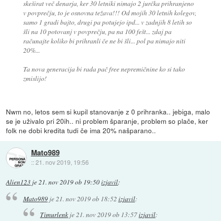
skeširat več denarja, ker 30 letniki nimajo 2 jurčka prihranjeno
v povprečju, to je osnovna težava!!! Od mojih 30 letnih kolegov,
samo 1 gradi bajto, drugi pa potujejo ipd... v zadnjih 8 letih so
šli na 10 potovanj v povprečju, pa na 100 fešt... zdaj pa
računajte koliko bi prihranli če ne bi šli... pol pa nimajo niti
20%...
Ta nova generacija bi rada pač free nepremičnine ko si tako
zmislijo!
Nwm no, letos sem si kupil stanovanje z 0 prihranka.. jebiga, malo
se je uživalo pri 20ih.. ni problem šparanje, problem so plače, ker
folk ne dobi kredita tudi če ima 20% našparano..
Mato989
::
21. nov 2019, 19:56
Alien123
je
21. nov 2019 ob 19:50
izjavil
:
Mato989
je
21. nov 2019 ob 18:52
izjavil
:
Timurlenk
je
21. nov 2019 ob 13:57
izjavil
: