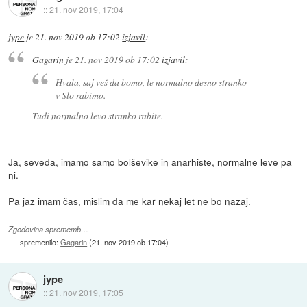
::
21. nov 2019, 17:04
jype
je
21. nov 2019 ob 17:02
izjavil
:
Gagarin
je
21. nov 2019 ob 17:02
izjavil
:
Hvala, saj veš da bomo, le normalno desno stranko
v Slo rabimo.
Tudi normalno levo stranko rabite.
Ja, seveda, imamo samo bolševike in anarhiste, normalne leve pa
ni.
Pa jaz imam čas, mislim da me kar nekaj let ne bo nazaj.
Zgodovina sprememb…
spremenilo:
Gagarin
(
21. nov 2019 ob 17:04
)
jype
::
21. nov 2019, 17:05