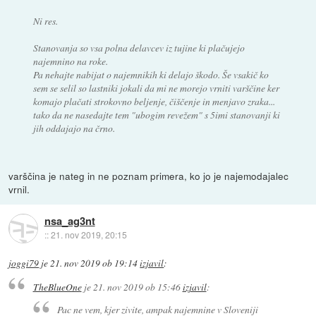
Ni res.
Stanovanja so vsa polna delavcev iz tujine ki plačujejo
najemnino na roke.
Pa nehajte nabijat o najemnikih ki delajo škodo. Še vsakič ko
sem se selil so lastniki jokali da mi ne morejo vrniti varščine ker
komajo plačati strokovno beljenje, čiščenje in menjavo zraka...
tako da ne nasedajte tem "ubogim revežem" s 5imi stanovanji ki
jih oddajajo na črno.
varščina je nateg in ne poznam primera, ko jo je najemodajalec
vrnil.
nsa_ag3nt
::
21. nov 2019, 20:15
joggi79
je
21. nov 2019 ob 19:14
izjavil
:
TheBlueOne
je
21. nov 2019 ob 15:46
izjavil
:
Pac ne vem, kjer zivite, ampak najemnine v Sloveniji