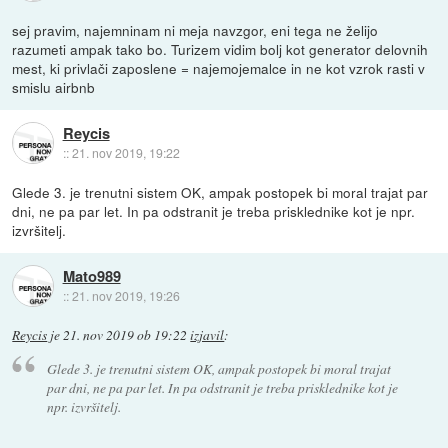
sej pravim, najemninam ni meja navzgor, eni tega ne želijo
razumeti ampak tako bo. Turizem vidim bolj kot generator delovnih
mest, ki privlači zaposlene = najemojemalce in ne kot vzrok rasti v
smislu airbnb
Reycis
::
21. nov 2019, 19:22
Glede 3. je trenutni sistem OK, ampak postopek bi moral trajat par
dni, ne pa par let. In pa odstranit je treba prisklednike kot je npr.
izvršitelj.
Mato989
::
21. nov 2019, 19:26
Reycis
je
21. nov 2019 ob 19:22
izjavil
:
Glede 3. je trenutni sistem OK, ampak postopek bi moral trajat
par dni, ne pa par let. In pa odstranit je treba prisklednike kot je
npr. izvršitelj.