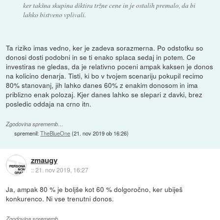
ker takšna skupina diktira tržne cene in je ostalih premalo, da bi
lahko bistveno vplivali.
Ta riziko imas vedno, ker je zadeva sorazmerna. Po odstotku so
donosi dosti podobni in se ti enako splaca sedaj in potem. Ce
investiras ne gledas, da je relativno poceni ampak kaksen je donos
na kolicino denarja. Tisti, ki bo v tvojem scenariju pokupil recimo
80% stanovanj, jih lahko danes 60% z enakim donosom in ima
priblizno enak polozaj. Kjer danes lahko se slepari z davki, brez
posledic oddaja na crno itn.
Zgodovina sprememb…
spremenil:
TheBlueOne
(
21. nov 2019 ob 16:26
)
zmaugy
::
21. nov 2019, 16:27
Ja, ampak 80 % je boljše kot 60 % dolgoročno, ker ubiješ
konkurenco. Ni vse trenutni donos.
Zgodovina sprememb…