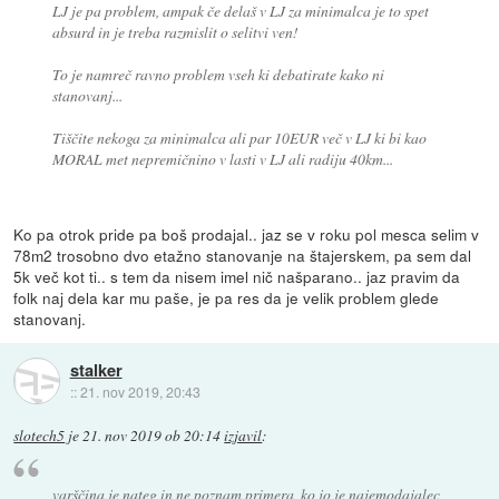
LJ je pa problem, ampak če delaš v LJ za minimalca je to spet
absurd in je treba razmislit o selitvi ven!
To je namreč ravno problem vseh ki debatirate kako ni
stanovanj...
Tiščite nekoga za minimalca ali par 10EUR več v LJ ki bi kao
MORAL met nepremičnino v lasti v LJ ali radiju 40km...
Ko pa otrok pride pa boš prodajal.. jaz se v roku pol mesca selim v
78m2 trosobno dvo etažno stanovanje na štajerskem, pa sem dal
5k več kot ti.. s tem da nisem imel nič našparano.. jaz pravim da
folk naj dela kar mu paše, je pa res da je velik problem glede
stanovanj.
stalker
::
21. nov 2019, 20:43
slotech5
je
21. nov 2019 ob 20:14
izjavil
:
varščina je nateg in ne poznam primera, ko jo je najemodajalec