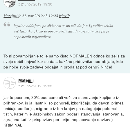
::
21. nov 2019, 19:30
Matejjjjj
je
21. nov 2019 ob 19:28
izjavil
:
legalno oddajam. po slišanem se mi zdi, da je v Lj veliko veliko
več lastnikov, ki so se povampirili zaradi najemnim kot pa je
nepoštenih najemnikov.
To ni povampirjanje to je samo čisto NORMALEN odnos ko želiš za
svoje dobit največ kar se da... kakšne pridevnike uporabljate, kdo
pa hoče svoje zadeve oddajat in prodajat pod ceno? Nihče!
Matejjjjj
::
21. nov 2019, 19:33
jaz to pocnem, 30% pod ceno ali več. za stanovanje kupljeno iz
prihrankov. in ja, lastniki so ponoreli, izkoriščajo, da davcni primež
uničuje periferijo, migrante iz teh krajev pa nategujejo potomci
tistih, katerim je Jazbinskov zakon podaril stanovanja. stanovanja,
zgrajena tudi iz prispevkov periferije. neplacevanje davkov je
KRIMINAL.