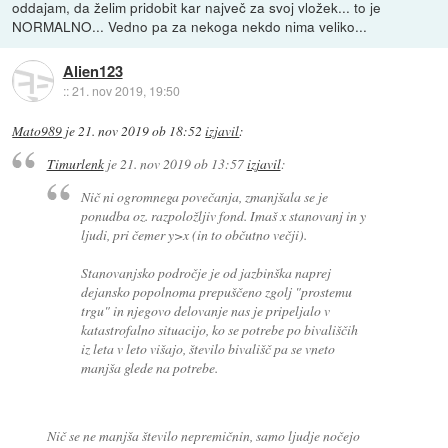
oddajam, da želim pridobit kar največ za svoj vložek... to je
NORMALNO... Vedno pa za nekoga nekdo nima veliko...
Alien123
::
21. nov 2019, 19:50
Mato989
je
21. nov 2019 ob 18:52
izjavil
:
Timurlenk
je
21. nov 2019 ob 13:57
izjavil
:
Nič ni ogromnega povečanja, zmanjšala se je
ponudba oz. razpoložljiv fond. Imaš x stanovanj in y
ljudi, pri čemer y>x (in to občutno večji).
Stanovanjsko področje je od jazbinška naprej
dejansko popolnoma prepuščeno zgolj "prostemu
trgu" in njegovo delovanje nas je pripeljalo v
katastrofalno situacijo, ko se potrebe po bivališčih
iz leta v leto višajo, število bivališč pa se vneto
manjša glede na potrebe.
Nič se ne manjša število nepremičnin, samo ljudje nočejo