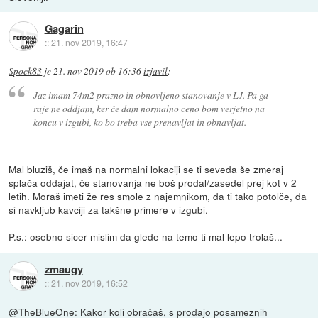
Gagarin
::
21. nov 2019, 16:47
Spock83
je
21. nov 2019 ob 16:36
izjavil
:
Jaz imam 74m2 prazno in obnovljeno stanovanje v LJ. Pa ga
raje ne oddjam, ker če dam normalno ceno bom verjetno na
koncu v izgubi, ko bo treba vse prenavljat in obnavljat.
Mal bluziš, če imaš na normalni lokaciji se ti seveda še zmeraj
splača oddajat, če stanovanja ne boš prodal/zasedel prej kot v 2
letih. Moraš imeti že res smole z najemnikom, da ti tako potolče, da
si navkljub kavciji za takšne primere v izgubi.
P.s.: osebno sicer mislim da glede na temo ti mal lepo trolaš...
zmaugy
::
21. nov 2019, 16:52
@TheBlueOne: Kakor koli obračaš, s prodajo posameznih