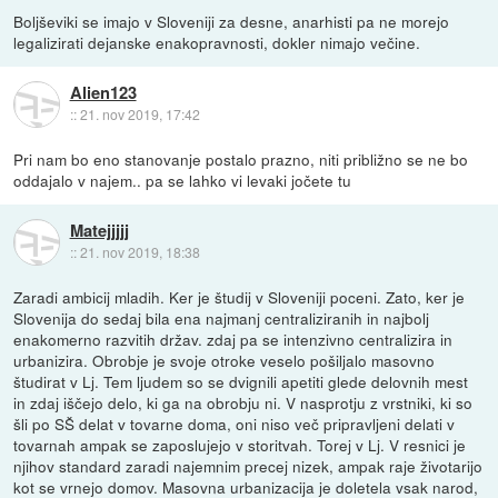
Boljševiki se imajo v Sloveniji za desne, anarhisti pa ne morejo
legalizirati dejanske enakopravnosti, dokler nimajo večine.
Alien123
::
21. nov 2019, 17:42
Pri nam bo eno stanovanje postalo prazno, niti približno se ne bo
oddajalo v najem.. pa se lahko vi levaki jočete tu
Matejjjjj
::
21. nov 2019, 18:38
Zaradi ambicij mladih. Ker je študij v Sloveniji poceni. Zato, ker je
Slovenija do sedaj bila ena najmanj centraliziranih in najbolj
enakomerno razvitih držav. zdaj pa se intenzivno centralizira in
urbanizira. Obrobje je svoje otroke veselo pošiljalo masovno
študirat v Lj. Tem ljudem so se dvignili apetiti glede delovnih mest
in zdaj iščejo delo, ki ga na obrobju ni. V nasprotju z vrstniki, ki so
šli po SŠ delat v tovarne doma, oni niso več pripravljeni delati v
tovarnah ampak se zaposlujejo v storitvah. Torej v Lj. V resnici je
njihov standard zaradi najemnim precej nizek, ampak raje životarijo
kot se vrnejo domov. Masovna urbanizacija je doletela vsak narod,