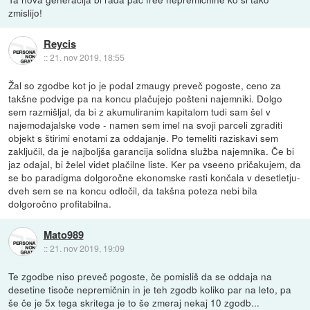
zmislijo!
Reycis
::
21. nov 2019, 18:55
Žal so zgodbe kot jo je podal zmaugy preveč pogoste, ceno za
takšne podvige pa na koncu plačujejo pošteni najemniki. Dolgo
sem razmišljal, da bi z akumuliranim kapitalom tudi sam šel v
najemodajalske vode - namen sem imel na svoji parceli zgraditi
objekt s štirimi enotami za oddajanje. Po temeliti raziskavi sem
zaključil, da je najboljša garancija solidna služba najemnika. Če bi
jaz odajal, bi želel videt plačilne liste. Ker pa vseeno pričakujem, da
se bo paradigma dolgoročne ekonomske rasti končala v desetletju-
dveh sem se na koncu odločil, da takšna poteza nebi bila
dolgoročno profitabilna.
Mato989
::
21. nov 2019, 19:09
Te zgodbe niso preveč pogoste, če pomisliš da se oddaja na
desetine tisoče nepremičnin in je teh zgodb koliko par na leto, pa
še če je 5x tega skritega je to še zmeraj nekaj 10 zgodb...