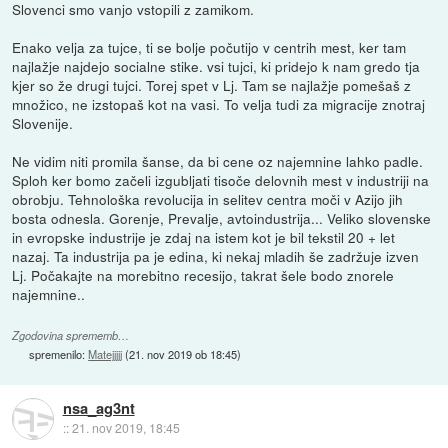
Slovenci smo vanjo vstopili z zamikom.
Enako velja za tujce, ti se bolje počutijo v centrih mest, ker tam
najlažje najdejo socialne stike. vsi tujci, ki pridejo k nam gredo tja
kjer so že drugi tujci. Torej spet v Lj. Tam se najlažje pomešaš z
množico, ne izstopaš kot na vasi. To velja tudi za migracije znotraj
Slovenije.
Ne vidim niti promila šanse, da bi cene oz najemnine lahko padle.
Sploh ker bomo začeli izgubljati tisoče delovnih mest v industriji na
obrobju. Tehnološka revolucija in selitev centra moči v Azijo jih
bosta odnesla. Gorenje, Prevalje, avtoindustrija... Veliko slovenske
in evropske industrije je zdaj na istem kot je bil tekstil 20 + let
nazaj. Ta industrija pa je edina, ki nekaj mladih še zadržuje izven
Lj. Počakajte na morebitno recesijo, takrat šele bodo znorele
najemnine..
Zgodovina sprememb…
spremenilo:
Matejjjjj
(
21. nov 2019 ob 18:45
)
nsa_ag3nt
::
21. nov 2019, 18:45