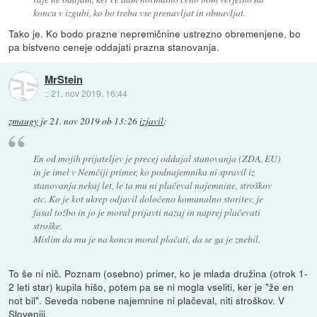
koncu v izgubi, ko bo treba vse prenavljat in obnavljat.
Tako je. Ko bodo prazne nepremičnine ustrezno obremenjene, bo
pa bistveno ceneje oddajati prazna stanovanja.
MrStein
::
21. nov 2019, 16:44
zmaugy
je
21. nov 2019 ob 13:26
izjavil
:
En od mojih prijateljev je precej oddajal stanovanja (ZDA, EU)
in je imel v Nemčiji primer, ko podnajemnika ni spravil iz
stanovanja nekaj let, le ta mu ni plačeval najemnine, stroškov
etc. Ko je kot ukrep odjavil določeno komunalno storitev, je
fasal tožbo in jo je moral prijavti nazaj in naprej plačevati
stroške.
Mislim da mu je na koncu moral plačati, da se ga je znebil.
To še ni nič. Poznam (osebno) primer, ko je mlada družina (otrok 1-
2 leti star) kupila hišo, potem pa se ni mogla vseliti, ker je "že en
not bil". Seveda nobene najemnine ni plačeval, niti stroškov. V
Sloveniji.