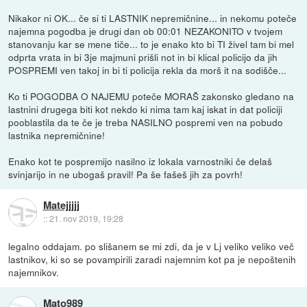
Nikakor ni OK... če si ti LASTNIK nepremičnine... in nekomu poteče
najemna pogodba je drugi dan ob 00:01 NEZAKONITO v tvojem
stanovanju kar se mene tiče... to je enako kto bi TI živel tam bi mel
odprta vrata in bi 3je majmuni prišli not in bi klical policijo da jih
POSPREMI ven takoj in bi ti policija rekla da morš it na sodišče...
Ko ti POGODBA O NAJEMU poteče MORAŠ zakonsko gledano na
lastnini drugega biti kot nekdo ki nima tam kaj iskat in dat policiji
pooblastila da te če je treba NASILNO pospremi ven na pobudo
lastnika nepremičnine!
Enako kot te pospremijo nasilno iz lokala varnostniki če delaš
svinjarijo in ne ubogaš pravil! Pa še fašeš jih za povrh!
Matejjjjj
::
21. nov 2019, 19:28
legalno oddajam. po slišanem se mi zdi, da je v Lj veliko veliko več
lastnikov, ki so se povampirili zaradi najemnim kot pa je nepoštenih
najemnikov.
Mato989