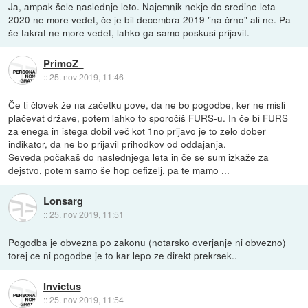
Ja, ampak šele naslednje leto. Najemnik nekje do sredine leta
2020 ne more vedet, če je bil decembra 2019 "na črno" ali ne. Pa
še takrat ne more vedet, lahko ga samo poskusi prijavit.
PrimoZ_
::
25. nov 2019, 11:46
Če ti človek že na začetku pove, da ne bo pogodbe, ker ne misli
plačevat države, potem lahko to sporočiš FURS-u. In če bi FURS
za enega in istega dobil več kot 1no prijavo je to zelo dober
indikator, da ne bo prijavil prihodkov od oddajanja.
Seveda počakaš do naslednjega leta in če se sum izkaže za
dejstvo, potem samo še hop cefizelj, pa te mamo ...
Lonsarg
::
25. nov 2019, 11:51
Pogodba je obvezna po zakonu (notarsko overjanje ni obvezno)
torej ce ni pogodbe je to kar lepo ze direkt prekrsek..
Invictus
::
25. nov 2019, 11:54