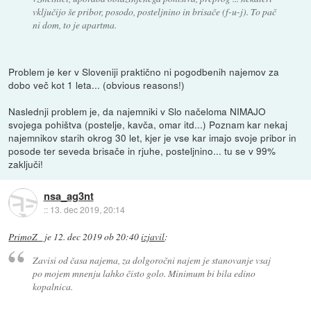
vključijo še pribor, posodo, posteljnino in brisače (f-u-j). To pač
ni dom, to je apartma.
Problem je ker v Sloveniji praktično ni pogodbenih najemov za
dobo več kot 1 leta... (obvious reasons!)
Naslednji problem je, da najemniki v Slo načeloma NIMAJO
svojega pohištva (postelje, kavča, omar itd...) Poznam kar nekaj
najemnikov starih okrog 30 let, kjer je vse kar imajo svoje pribor in
posode ter seveda brisače in rjuhe, posteljnino... tu se v 99%
zaključi!
nsa_ag3nt
::
13. dec 2019, 20:14
PrimoZ_
je
12. dec 2019 ob 20:40
izjavil
:
Zavisi od časa najema, za dolgoročni najem je stanovanje vsaj
po mojem mnenju lahko čisto golo. Minimum bi bila edino
kopalnica.