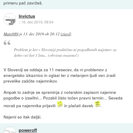
primeru pač zavržeš.
Invictus
::
16. dec 2019, 08:04
Mato989
je
13. dec 2019 ob 20:12
izjavil
:
Problem je ker v Sloveniji praktično ni pogodbenih najemov za
dobo več kot 1 leta... (obvious reasons!)
V Sloveniji se oddaja za 11 mesecev, da ni problemov z
energetsko izkaznico in oglasi ter z metanjem ljudi ven zradi
prevelike zaščite najemnikov.
Ampak to zadnje se spreminja z notarskim zapisom najemne
pogodbe o izselitvi... Pozabil čisto točen pravni termin... Seveda
moraš pa najemnika prijaviti
in plačati davek
.
Najemi so itak daljši.
poweroff