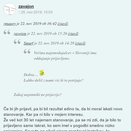
zavajon
::
25. nov 2019, 10:53
zmaugy
je
22. nov 2019 ob 16:42
izjavil
:
zavajon
je
22. nov 2019 ob 15:26
izjavil
:
Smurf
je
22. nov 2019 ob 14:28
izjavil
:
Večina najemodajalcev v Sloveniji ima
oddajanje prijavljeno.
Dobra ...
Lahko deliš z nami vir, ki to potrjuje?
Zakaj najemniki ne prijavijo?
Če bi jih prijavil, pa bi bil rezultat edino ta, da bi moral iskati novo
stanovanje. Kar pa ni bilo v mojem interesu.
Že več kot 30 let najemam stanovanje, pa se mi zdi, da je bilo to
prijavljeno samo takrat, ko sem imel v pogodbi smešno nizko
najemnino. Seveda pa nikoli nisem spraševal lastnikov, če