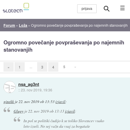
☰
Forum
»
Loža
»
Ogromno povečanje povpraševanja po najemnih stanovanjih
Ogromno povečanje povpraševanja po najemnih
stanovanjih
...
5
»
«
1
3
4
nsa_ag3nt
::
23. nov 2019, 19:36
ginekk
je
22. nov 2019 ob 13:53
izjavil
:
Glugy
je
22. nov 2019 ob 13:13
izjavil
:
In pol se politiki čudijo k se toliko Slovencev vsako
leto izseli. No sej važn da vsaj za bogataše