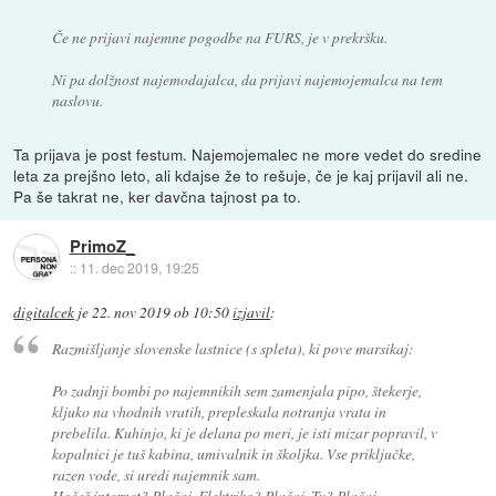
Če ne prijavi najemne pogodbe na FURS, je v prekršku.
Ni pa dolžnost najemodajalca, da prijavi najemojemalca na tem
naslovu.
Ta prijava je post festum. Najemojemalec ne more vedet do sredine
leta za prejšno leto, ali kdajse že to rešuje, če je kaj prijavil ali ne.
Pa še takrat ne, ker davčna tajnost pa to.
PrimoZ_
::
11. dec 2019, 19:25
digitalcek
je
22. nov 2019 ob 10:50
izjavil
:
Razmišljanje slovenske lastnice (s spleta), ki pove marsikaj:
Po zadnji bombi po najemnikih sem zamenjala pipo, štekerje,
kljuko na vhodnih vratih, prepleskala notranja vrata in
prebelila. Kuhinjo, ki je delana po meri, je isti mizar popravil, v
kopalnici je tuš kabina, umivalnik in školjka. Vse priključke,
razen vode, si uredi najemnik sam.
Hočeš internet? Plačaj. Elektriko? Plačaj. Tv? Plačaj.