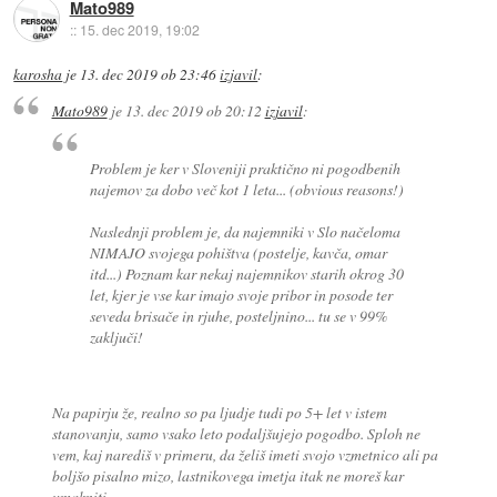
Mato989
::
15. dec 2019, 19:02
karosha
je
13. dec 2019 ob 23:46
izjavil
:
Mato989
je
13. dec 2019 ob 20:12
izjavil
:
Problem je ker v Sloveniji praktično ni pogodbenih
najemov za dobo več kot 1 leta... (obvious reasons!)
Naslednji problem je, da najemniki v Slo načeloma
NIMAJO svojega pohištva (postelje, kavča, omar
itd...) Poznam kar nekaj najemnikov starih okrog 30
let, kjer je vse kar imajo svoje pribor in posode ter
seveda brisače in rjuhe, posteljnino... tu se v 99%
zaključi!
Na papirju že, realno so pa ljudje tudi po 5+ let v istem
stanovanju, samo vsako leto podaljšujejo pogodbo. Sploh ne
vem, kaj narediš v primeru, da želiš imeti svojo vzmetnico ali pa
boljšo pisalno mizo, lastnikovega imetja itak ne moreš kar
umakniti.