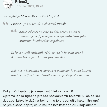
PrimoZ_
::
15. dec 2019, 19:28
nsa_ag3nt
je
13. dec 2019 ob 20:14
izjavil
:
PrimoZ_
je
12. dec 2019 ob 20:40
izjavil
:
Zavisi od časa najema, za dolgoročni najem je
stanovanje vsaj po mojem mnenju lahko čisto golo.
Minimum bi bila edino kopalnica.
In ko se naseli naslednji vržeš vse ven in jovo na novo ?
Krasna ekologija in krožno gospodarstvo.
Kuhinja in kopalnica je zame bare minimum, ki mora biti.Vse
ostalo po željah in zmožnostih (omare, postelje, dnevna soba).
Dolgoročni najem, je zame vsaj 5 let še raje 10.
Opremo lahko ugodno prodaš naslednjemu najemniku, če se mu
dopade, lahko jo daš na bolho (me je presenetilo kako hitro gre),
pelješ s sabo naprej če je kaj res kvalitetnega ali v najslabšem