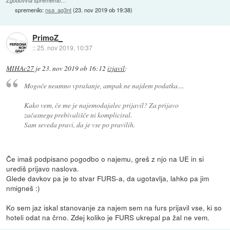
Zgodovina sprememb…
spremenilo:
nsa_ag3nt
(
23. nov 2019 ob 19:38
)
PrimoZ_
::
25. nov 2019, 10:37
MIHAc27
je
23. nov 2019 ob 16:12
izjavil
:
Mogoče neumno vprašanje, ampak ne najdem podatka....
Kako vem, če me je najemodajalec prijavil? Za prijavo
začasnega prebivališče ni kompliciral.
Sam seveda pravi, da je vse po pravilih.
Če imaš podpisano pogodbo o najemu, greš z njo na UE in si
urediš prijavo naslova.
Glede davkov pa je to stvar FURS-a, da ugotavlja, lahko pa jim
nmigneš :)
Ko sem jaz iskal stanovanje za najem sem na furs prijavil vse, ki so
hoteli odat na črno. Zdej koliko je FURS ukrepal pa žal ne vem.