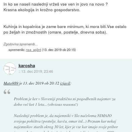
In ko se naseli naslednji vržeš vse ven in jovo na novo ?
Krasna ekologija in krožno gospodarstvo.
Kuhinja in kopalnica je zame bare minimum, ki mora biti.Vse ostalo
po željah in zmožnostih (omare, postelje, dnevna soba).
Zgodovina sprememb…
spremenilo:
nsa_ag3nt
(
13. dec 2019 ob 20:15
)
karosha
::
13. dec 2019, 23:46
Mato989
je
13. dec 2019 ob 20:12
izjavil
:
Problem je ker v Sloveniji praktično ni pogodbenih najemov za
dobo več kot 1 leta... (obvious reasons!)
Naslednji problem je, da najemniki v Slo načeloma NIMAJO
svojega pohištva (postelje, kavča, omar itd...) Poznam kar nekaj
najemnikov starih okrog 30 let, kjer je vse kar imajo svoje pribor