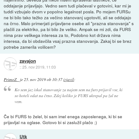
oddajanje prijavljajo. Vedno sem tudi plačeval v gotovini, kar mi je
tuddi vzbujalo dvom v popolno legalnost posla. Po mojem FURSu
ne bi bilo tako težko za večino stanovanj ugotoviti, ali se oddajajo
na črno. Malo primerjati prijavljene osebe ali "prazna stanovanja" s
plačili za elektriko, pa bi bilo že veliko. Ampak se mi zdi, da FURS
nima prav velikega interesa za to, Podobno kot država nima
interesa, da bi obdavčila vsaj prazna stanovanja. Zakaj bi se brez
potrebe zamerila volilcem?
zavajon
::
25. nov 2019, 11:03
PrimoZ_
je
25. nov 2019 ob 10:37
izjavil
:
Ko sem jaz iskal stanovanje za najem sem na furs prijavil vse, ki
so hoteli odat na črno. Zdej koliko je FURS ukrepal pa žal ne
vem.
Če bi FURS to želel, bi sam imel enega zaposlenega, ki bi se
prijavljal na oglase. Gotovo bi si zaslužil plačo ;)
Utk