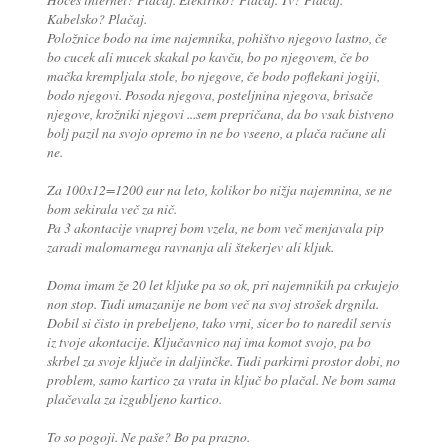
Kabelsko? Plačaj.
Položnice bodo na ime najemnika, pohištvo njegovo lastno, če
bo cucek ali mucek skakal po kavču, bo po njegovem, če bo
mačka krempljala stole, bo njegove, če bodo poflekani jogiji,
bodo njegovi. Posoda njegova, posteljnina njegova, brisače
njegove, krožniki njegovi ...sem prepričana, da bo vsak bistveno
bolj pazil na svojo opremo in ne bo vseeno, a plača račune ali
ne.
Za 100x12=1200 eur na leto, kolikor bo nižja najemnina, se ne
bom sekirala več za nič.
Pa 3 akontacije vnaprej bom vzela, ne bom več menjavala pip
zaradi malomarnega ravnanja ali štekerjev ali kljuk.
Doma imam že 20 let kljuke pa so ok, pri najemnikih pa crkujejo
non stop. Tudi umazanije ne bom več na svoj strošek drgnila.
Dobil si čisto in prebeljeno, tako vrni, sicer bo to naredil servis
iz tvoje akontacije. Ključavnico naj ima komot svojo, pa bo
skrbel za svoje ključe in daljinčke. Tudi parkirni prostor dobi, no
problem, samo kartico za vrata in ključ bo plačal. Ne bom sama
plačevala za izgubljeno kartico.
To so pogoji. Ne paše? Bo pa prazno.