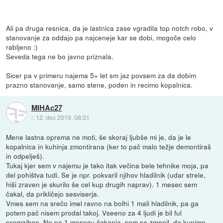
Ali pa druga resnica, da je lastnica zase vgradila top notch robo, v
stanovanje za oddajo pa najceneje kar se dobi, mogoče celo
rabljeno :)
Seveda tega ne bo javno priznala.
Sicer pa v primeru najema 5+ let sm jaz povsem za da dobim
prazno stanovanje, samo stene, poden in recimo kopalnica.
MIHAc27
::
12. dec 2019, 08:31
Mene lastna oprema ne moti, še skoraj ljubše mi je, da je le
kopalnica in kuhinja zmontirana (ker to pač malo težje demontiraš
in odpelješ).
Tukaj kjer sem v najemu je tako itak večina bele tehnike moja, pa
del pohištva tudi. Se je npr. pokvaril njihov hladilnik (udar strele,
hiši zraven je skurilo še cel kup drugih naprav). 1 mesec sem
čakal, da prikličejo sesviserja.
Vmes sem na srečo imel ravno na bolhi 1 mali hladilnik, pa ga
potem pač nisem prodal takoj. Vseeno za 4 ljudi je bil ful
premajhen. No po 1 mesecu čakanja, sem se zmenil, da kupimo