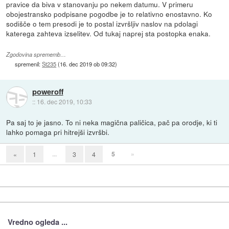
pravice da biva v stanovanju po nekem datumu. V primeru
obojestransko podpisane pogodbe je to relativno enostavno. Ko
sodišče o tem presodi je to postal izvršljiv naslov na pdolagi
katerega zahteva izselitev. Od tukaj naprej sta postopka enaka.
Zgodovina sprememb…
spremenil:
St235
(
16. dec 2019 ob 09:32
)
poweroff
::
16. dec 2019, 10:33
Pa saj to je jasno. To ni neka magična paličica, pač pa orodje, ki ti
lahko pomaga pri hitrejši izvršbi.
...
5
»
«
1
3
4
Vredno ogleda ...