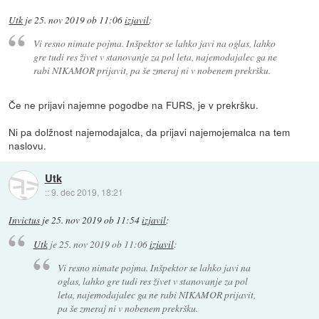
Utk
je
25. nov 2019 ob 11:06
izjavil
:
Vi resno nimate pojma. Inšpektor se lahko javi na oglas, lahko
gre tudi res živet v stanovanje za pol leta, najemodajalec ga ne
rabi NIKAMOR prijavit, pa še zmeraj ni v nobenem prekršku.
Če ne prijavi najemne pogodbe na FURS, je v prekršku.
Ni pa dolžnost najemodajalca, da prijavi najemojemalca na tem
naslovu.
Utk
::
9. dec 2019, 18:21
Invictus
je
25. nov 2019 ob 11:54
izjavil
:
Utk
je
25. nov 2019 ob 11:06
izjavil
:
Vi resno nimate pojma. Inšpektor se lahko javi na
oglas, lahko gre tudi res živet v stanovanje za pol
leta, najemodajalec ga ne rabi NIKAMOR prijavit,
pa še zmeraj ni v nobenem prekršku.