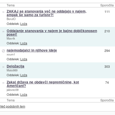
Tema
Sporočila
»
ZAKAJ se stanovanja več ne oddajajo v najem,
111
ampak še samo za turiste?!
BorutO
Oddelek:
Loža
»
Oddajanje stanovanja v najem je bajno dobičkonosen
210
posel!
Mavrik
Oddelek:
Loža
⊘
najemodajalci in njihove ideje
294
xsum1
Oddelek:
Loža
»
Deložacija
303
Mato989
Oddelek:
Loža
»
Zakaj država ne obdavči nepremičnine, kot
74
Američani?
jalovec09
Oddelek:
Loža
Tema
Sporočila
Več podobnih tem