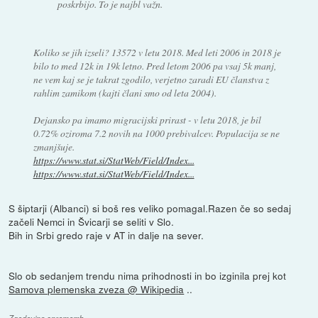
poskrbijo. To je najbl važn.
Koliko se jih izseli? 13572 v letu 2018. Med leti 2006 in 2018 je
bilo to med 12k in 19k letno. Pred letom 2006 pa vsaj 5k manj,
ne vem kaj se je takrat zgodilo, verjetno zaradi EU članstva z
rahlim zamikom (kajti člani smo od leta 2004).
Dejansko pa imamo migracijski prirast - v letu 2018, je bil
0.72% oziroma 7.2 novih na 1000 prebivalcev. Populacija se ne
zmanjšuje.
https://www.stat.si/StatWeb/Field/Index...
https://www.stat.si/StatWeb/Field/Index...
S šiptarji (Albanci) si boš res veliko pomagal.Razen če so sedaj
začeli Nemci in Švicarji se seliti v Slo.
Bih in Srbi gredo raje v AT in dalje na sever.
Slo ob sedanjem trendu nima prihodnosti in bo izginila prej kot
Samova plemenska zveza @ Wikipedia
..