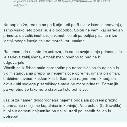
in posode ter seveda brisače in rjuhe, posteljnino... tu se v 99%
zaključi!
Na papirju že, realno so pa ljudje tudi po 5+ let v istem stanovanju,
samo vsako leto podaljšujejo pogodbo. Sploh ne vem, kaj narediš v
primeru, da želiš imeti svojo vzmetnico ali pa boljšo pisalno mizo,
lastnikovega imetja itak ne moreš kar umakniti.
Razumem, da nekaterim ustreza, da samo svoje cunje prinesejo in
je zadeva zaključena, ampak meni osebno to pač ne bi
odgovarjalo.
Včasih se iz firbca malo sprehodim po nepremičninskih oglasih in
vidim stanovanja prepolna neujemajoče opreme, omara pri omari,
babičine zavese, kakšen kos iz Ikee, vse nagneteno skupaj, da
človek niti svojega pisarniškega stola ne more prinesti. Potem jih
pa verjetno še tako noro skrbi za tisto pohištvo.
Jaz bi za namen dolgoročnega najema oddajala povsem prazno
stanovanje (z izjemo kopalnice in kuhinje). Vse ostalo (tudi svetila)
bi bila v domeni najemnika pa naj si uredi po lastnih željah in
potrebah.