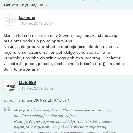
stanovanje je majhna...
karosha
::
13. dec 2019, 20:07
Meni je totalno mimo, da se v Sloveniji najemniška stanovanja
praviloma oddajajo polno opremljena.
Nekaj je, če greš za prehodno obdobje (cca leto dni) nekam v
najem, to še razumem ... ampak dolgoročno spanje na tuji
vzmetnici, uporaba oblazinjenega pohištva, preprog ... nekateri
vključijo še pribor, posodo, posteljnino in brisače (f-u-j). To pač ni
dom, to je apartma.
Mato989
::
13. dec 2019, 20:12
karosha
je
13. dec 2019 ob 20:07
izjavil
:
Meni je totalno mimo, da se v Sloveniji najemniška stanovanja
praviloma oddajajo polno opremljena.
Nekaj je, če greš za prehodno obdobje (cca leto dni) nekam v
najem, to še razumem ... ampak dolgoročno spanje na tuji
vzmetnici, uporaba oblazinjenega pohištva, preprog ... nekateri