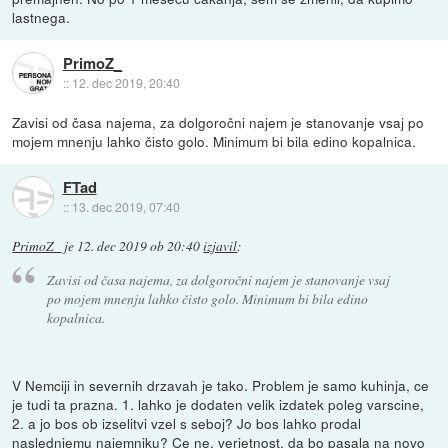
lastnega.
PrimoZ_
::
12. dec 2019, 20:40
Zavisi od časa najema, za dolgoročni najem je stanovanje vsaj po
mojem mnenju lahko čisto golo. Minimum bi bila edino kopalnica.
FTad
::
13. dec 2019, 07:40
PrimoZ_
je
12. dec 2019 ob 20:40
izjavil
:
Zavisi od časa najema, za dolgoročni najem je stanovanje vsaj
po mojem mnenju lahko čisto golo. Minimum bi bila edino
kopalnica.
V Nemciji in severnih drzavah je tako. Problem je samo kuhinja, ce
je tudi ta prazna. 1. lahko je dodaten velik izdatek poleg varscine,
2. a jo bos ob izselitvi vzel s seboj? Jo bos lahko prodal
naslednjemu najemniku? Ce ne, verjetnost, da bo pasala na novo