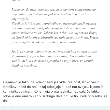
Razumem, da nekaterim ustreza, da samo svoje cunje prinesejo
in je zadeva zaključena, ampak meni osebno to pač ne bi
odgovarjalo.
Včasih se iz firbca malo sprehodim po nepremičninskih oglasih
in vidim stanovanja prepolna neujemajoče opreme, omara pri
omari, babičine zavese, kakšen kos iz Ikee, vse nagneteno skupaj,
da človek niti svojega pisarniškega stola ne more prinesti. Potem
jih pa verjetno še tako noro skrbi za tisto pohištvo.
Jaz bi za namen dolgoročnega najema oddajala povsem prazno
stanovanje (z izjemo kopalnice in kuhinje). Vse ostalo (tudi
svetila) bi bila v domeni najemnika pa naj si uredi po lastnih
željah in potrebah.
Dejansko je tako, da kolikor sem jaz videl realnost, lahko večini
lastnikov rečeš da naj nekaj odpeljejo in daš not svoje... izjema je
kuhinja/kopalnica... Ko je moja bivša lastniku napisala če lahko
odpelje eno omaro ker bi si drugo dala not, je tip uredil to v roku 30
dni...