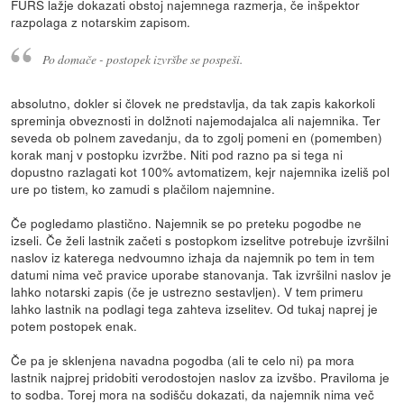
FURS lažje dokazati obstoj najemnega razmerja, če inšpektor
razpolaga z notarskim zapisom.
Po domače - postopek izvršbe se pospeši.
absolutno, dokler si človek ne predstavlja, da tak zapis kakorkoli
spreminja obveznosti in dolžnoti najemodajalca ali najemnika. Ter
seveda ob polnem zavedanju, da to zgolj pomeni en (pomemben)
korak manj v postopku izvržbe. Niti pod razno pa si tega ni
dopustno razlagati kot 100% avtomatizem, kejr najemnika izeliš pol
ure po tistem, ko zamudi s plačilom najemnine.
Če pogledamo plastično. Najemnik se po preteku pogodbe ne
izseli. Če želi lastnik začeti s postopkom izselitve potrebuje izvršilni
naslov iz katerega nedvoumno izhaja da najemnik po tem in tem
datumi nima več pravice uporabe stanovanja. Tak izvršilni naslov je
lahko notarski zapis (če je ustrezno sestavljen). V tem primeru
lahko lastnik na podlagi tega zahteva izselitev. Od tukaj naprej je
potem postopek enak.
Če pa je sklenjena navadna pogodba (ali te celo ni) pa mora
lastnik najprej pridobiti verodostojen naslov za izvšbo. Praviloma je
to sodba. Torej mora na sodišču dokazati, da najemnik nima več