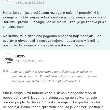
::
16. dec 2019, 08:12
Haha, ko sem jaz pred časom razlagal o najemni pogodbi, ki je
sklenjena v obliki neposredno izvršljivega notarskega zapisa, so mi
"forumski pravniki" razlagali, da se motim... zdaj je pa zadeva prišla
v mainstream.
Na kratko, tako sklenjena pogodba omogoča najemodajalcu, da
uveljavlja obveznosti iz naslova najema neposredno v izvršilnem
postopku. Po domače - postopek izvršbe se pospeši.
St235
::
16. dec 2019, 09:26
Ampak to zadnje se spreminja z notarskim zapisom najemne
pogodbe o izselitvi... Pozabil čisto točen pravni termin... Seveda
moraš pa najemnika prijaviti ;) in plačati davek :'(.
Eno in drugo nima nobene veze. Sklepanje pogodbe v obliki
neposredno izvršljivega notarskega zapisa ne vpliva na tvojo
obvezo po plačilu davka. "Prijavljanje najemnika" pa tako ali tako
ne obstaja. Edino kar se spremeni je to, da je v primeru postopka