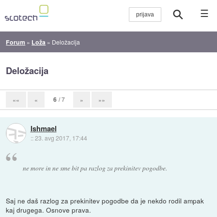
☰
Forum
»
Loža
»
Deložacija
Deložacija
6
/ 7
««
«
»
»»
Ishmael
::
23. avg 2017, 17:44
ne more in ne sme bit pa razlog za prekinitev pogodbe.
Saj ne daš razlog za prekinitev pogodbe da je nekdo rodil ampak
kaj drugega. Osnove prava.