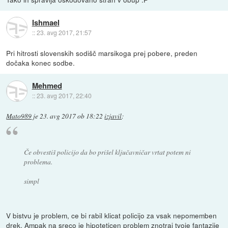
Ishmael
::
23. avg 2017, 21:57
Pri hitrosti slovenskih sodišč marsikoga prej pobere, preden
dočaka konec sodbe.
Mehmed
::
23. avg 2017, 22:40
Mato989
je
23. avg 2017 ob 18:22
izjavil
:
Če obvestiš policijo da bo prišel ključavničar vrtat potem ni
problema.
simpl
V bistvu je problem, ce bi rabil klicat policijo za vsak nepomemben
drek. Ampak na sreco je hipoteticen problem znotraj tvoje fantazije