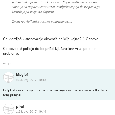
potem lahko pridrzali za kak mesec. Sej pogodbo mogoce ima
samo je na napacni strani vrat, zemljiska knjiga tle ne pomaga,
lastnik je pa nekje na dopustu.
Zveni res zivljenska resitev, podpiram zelo.
Če vlamljaš v stanovanje obvestiš policijo kajne? :) Osnova.
Če obvestiš policijo da bo prišel ključavničar vrtat potem ni
problema.
simpl
Magic1
::
23. avg 2017, 19:18
Bolj kot vaše pametovanje, me zanima kako je sodišče odločilo v
tem primeru.
pirat
::
23. avg 2017, 19:49