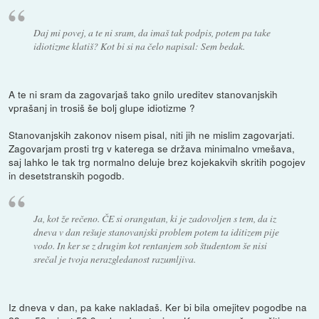
Daj mi povej, a te ni sram, da imaš tak podpis, potem pa take
idiotizme klatiš? Kot bi si na čelo napisal: Sem bedak.
A te ni sram da zagovarjaš tako gnilo ureditev stanovanjskih
vprašanj in trosiš še bolj glupe idiotizme ?
Stanovanjskih zakonov nisem pisal, niti jih ne mislim zagovarjati.
Zagovarjam prosti trg v katerega se država minimalno vmešava,
saj lahko le tak trg normalno deluje brez kojekakvih skritih pogojev
in desetstranskih pogodb.
Ja, kot že rečeno. ČE si orangutan, ki je zadovoljen s tem, da iz
dneva v dan rešuje stanovanjski problem potem ta iditizem pije
vodo. In ker se z drugim kot rentanjem sob študentom še nisi
srečal je tvoja nerazgledanost razumljiva.
Iz dneva v dan, pa kake nakladaš. Ker bi bila omejitev pogodbe na