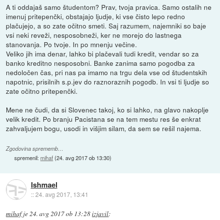
A ti oddajaš samo študentom? Prav, tvoja pravica. Samo ostalih ne
imenuj pritepenčki, obstajajo ljudje, ki vse čisto lepo redno
plačujejo, a so zate očitno smeti. Saj razumem, najemniki so baje
vsi neki reveži, nesposobneži, ker ne morejo do lastnega
stanovanja. Po tvoje. In po mnenju večine.
Veliko jih ima denar, lahko bi plačevali tudi kredit, vendar so za
banko kreditno nesposobni. Banke zanima samo pogodba za
nedoločen čas, pri nas pa imamo na trgu dela vse od študentskih
napotnic, prisilnih s.p.jev do raznoraznih pogodb. In vsi ti ljudje so
zate očitno pritepenčki.
Mene ne čudi, da si Slovenec takoj, ko si lahko, na glavo nakoplje
velik kredit. Po branju Pacistana se na tem mestu res še enkrat
zahvaljujem bogu, usodi in višjim silam, da sem se rešil najema.
Zgodovina sprememb…
spremenil:
mihaf
(
24. avg 2017 ob 13:30
)
Ishmael
::
24. avg 2017, 13:41
mihaf
je
24. avg 2017 ob 13:28
izjavil
: