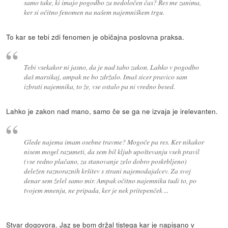
samo take, ki imajo pogodbo za nedoločen čas? Res me zanima,
ker si očitno fenomen na našem najemniškem trgu.
To kar se tebi zdi fenomen je običajna poslovna praksa.
Tebi vsekakor ni jasno, da je nad tabo zakon. Lahko v pogodbo
daš marsikaj, ampak ne bo zdržalo. Imaš sicer pravico sam
izbrati najemnika, to že, vse ostalo pa ni vredno besed.
Lahko je zakon nad mano, samo če se ga ne izvaja je irelevanten.
Glede najema imam osebne travme? Mogoče pa res. Ker nikakor
nisem mogel razumeti, da sem bil kljub upoštevanju vseh pravil
(vse redno plačano, za stanovanje zelo dobro poskrbljeno)
deležen raznoraznih kršitev s strani najemodajalcev. Za svoj
denar sem želel samo mir. Ampak očitno najemniku tudi to, po
tvojem mnenju, ne pripada, ker je nek pritepenček ...
Stvar dogovora. Jaz se bom držal tistega kar je napisano v