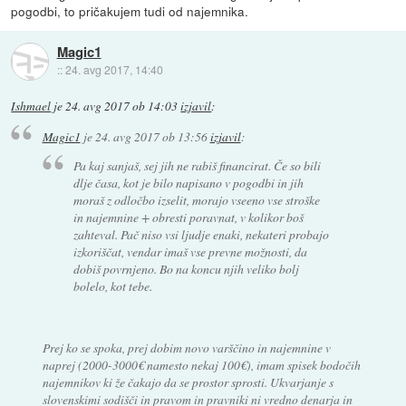
pogodbi, to pričakujem tudi od najemnika.
Magic1
::
24. avg 2017, 14:40
Ishmael
je
24. avg 2017 ob 14:03
izjavil
:
Magic1
je
24. avg 2017 ob 13:56
izjavil
:
Pa kaj sanjaš, sej jih ne rabiš financirat. Če so bili
dlje časa, kot je bilo napisano v pogodbi in jih
moraš z odločbo izselit, morajo vseeno vse stroške
in najemnine + obresti poravnat, v kolikor boš
zahteval. Pač niso vsi ljudje enaki, nekateri probajo
izkoriščat, vendar imaš vse prevne možnosti, da
dobiš povrnjeno. Bo na koncu njih veliko bolj
bolelo, kot tebe.
Prej ko se spoka, prej dobim novo varščino in najemnine v
naprej (2000-3000€ namesto nekaj 100€), imam spisek bodočih
najemnikov ki že čakajo da se prostor sprosti. Ukvarjanje s
slovenskimi sodišči in pravom in pravniki ni vredno denarja in