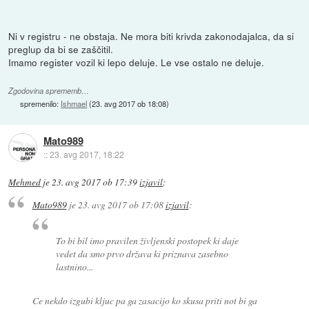
Ni v registru - ne obstaja. Ne mora biti krivda zakonodajalca, da si
preglup da bi se zaščitil.
Imamo register vozil ki lepo deluje. Le vse ostalo ne deluje.
Zgodovina sprememb…
spremenilo:
Ishmael
(
23. avg 2017 ob 18:08
)
Mato989
::
23. avg 2017, 18:22
Mehmed
je
23. avg 2017 ob 17:39
izjavil
:
Mato989
je
23. avg 2017 ob 17:08
izjavil
:
To bi bil imo pravilen življenski postopek ki daje
vedet da smo prvo država ki priznava zasebno
lastnino...
Ce nekdo izgubi kljuc pa ga zasacijo ko skusa priti not bi ga