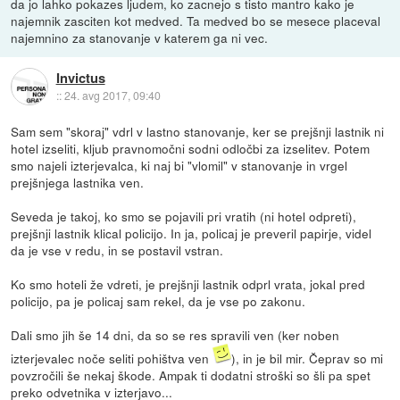
da jo lahko pokazes ljudem, ko zacnejo s tisto mantro kako je
najemnik zasciten kot medved. Ta medved bo se mesece placeval
najemnino za stanovanje v katerem ga ni vec.
Invictus
::
24. avg 2017, 09:40
Sam sem "skoraj" vdrl v lastno stanovanje, ker se prejšnji lastnik ni
hotel izseliti, kljub pravnomočni sodni odločbi za izselitev. Potem
smo najeli izterjevalca, ki naj bi "vlomil" v stanovanje in vrgel
prejšnjega lastnika ven.
Seveda je takoj, ko smo se pojavili pri vratih (ni hotel odpreti),
prejšnji lastnik klical policijo. In ja, policaj je preveril papirje, videl
da je vse v redu, in se postavil vstran.
Ko smo hoteli že vdreti, je prejšnji lastnik odprl vrata, jokal pred
policijo, pa je policaj sam rekel, da je vse po zakonu.
Dali smo jih še 14 dni, da so se res spravili ven (ker noben
izterjevalec noče seliti pohištva ven
), in je bil mir. Čeprav so mi
povzročili še nekaj škode. Ampak ti dodatni stroški so šli pa spet
preko odvetnika v izterjavo...