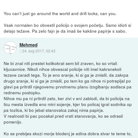
You can't just go around the world and drill locks, can you.
Vsak normalen bo obvestil policijo o svojem početju. Samo idioti si
delajo težave. Pa zelo fajn je da imaš še kakšne papirje s sabo.
Mehmed
::
24. avg 2017, 02:43
Ne bi znal niti prestet kolikokrat sem bil zraven, ko so vrtali
kljucavnice. Nikoli nihce obvescal policije niti imel kakrsnekoli
tezave zaradi tega. To je eno sranje, ki si ga je zmislil, da zakrpa
drugo sranje, ki si ga je zmislil, po tem ko ga nihce ni potrepljal po
glavi pa pritrdil njegovemu prvotnemu planu izogibanju sodisca pa
rednemu postopku.
Nihce mu pa ni pritrdil zato, ker zivi v eni zablodi, da bi policija na
licu mesta izvedla eno mini sojenje, kjer bo policaj igral sodnika op
pa tozilca, ki bo jebal stanovalca zakaj nima papirja.
V realnosti bi pac pocakal pred vrati stanovanja, ko se odrasli
pomenijo.
Ko se prebijes skozi morje blodenj je edina dobra stvar te teme to,