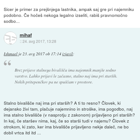
Sicer je primer za prejšnjega lastnika, ampak saj gre pri najemniku
podobno. Če hočeš nekoga legalno izseliti, rabiš pravnomočno
sodbo...
mihaf
::
24. avg 2017, 13:28
Ishmael
je
23. avg 2017 ob 17:14
izjavil
:
Brez prijave stalnega bivališča ima najemnik manjše sodno
varstvo. Lahko prijavi le začasno, stalno naj ima pri starših.
Nekih pritepenčkov pa ne spuščam v prostore.
Stalno bivališče naj ima pri starših? A ti to resno? Človek, ki
dejansko živi tam, plačuje najemnino in stroške, ima pogodbo, naj
ima stalno bivališče (v nasprotju z zakonom) prijavljeno pri starših?
In kaj, če staršev nima, kaj, če so starši tudi v najemu? Človek z
otrokom, ki zato, ker ima bivališče prijavljeno nekje daleč, ne bo
dobil vrtca itd itd ...