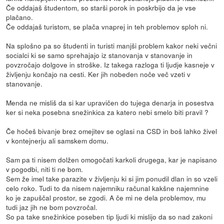
Če oddajaš študentom, so starši porok in poskrbijo da je vse
plačano.
Če oddajaš turistom, se plača vnaprej in teh problemov sploh ni.
Na splošno pa so študenti in turisti manjši problem kakor neki večni
socialci ki se samo sprehajajo iz stanovanja v stanovanje in
povzročajo dolgove in stroške. Iz takega razloga ti ljudje kasneje v
življenju končajo na cesti. Ker jih nobeden noče več vzeti v
stanovanje.
Menda ne misliš da si kar upravičen do tujega denarja in posestva
ker si neka posebna snežinkica za katero nebi smelo biti pravil ?
Če hočeš bivanje brez omejitev se oglasi na CSD in boš lahko živel
v kontejnerju ali samskem domu.
Sam pa ti nisem dolžen omogočati karkoli drugega, kar je napisano
v pogodbi, niti ti ne bom.
Sem že imel take parazite v življenju ki si jim ponudil dlan in so vzeli
celo roko. Tudi to da nisem najemniku računal kakšne najemnine
ko je zapuščal prostor, se zgodi. A če mi ne dela problemov, mu
tudi jaz jih ne bom povzročal.
So pa take snežinkice poseben tip ljudi ki mislijo da so nad zakoni