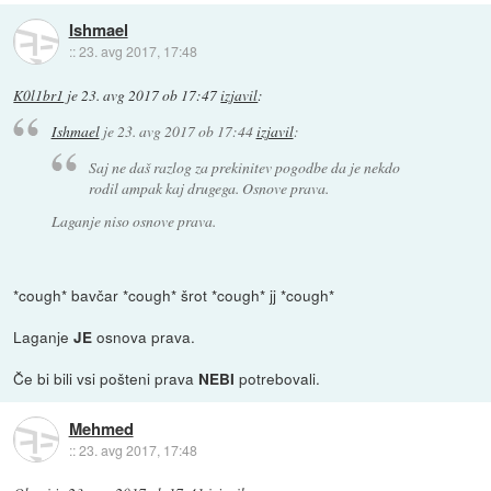
Ishmael
::
23. avg 2017, 17:48
K0l1br1
je
23. avg 2017 ob 17:47
izjavil
:
Ishmael
je
23. avg 2017 ob 17:44
izjavil
:
Saj ne daš razlog za prekinitev pogodbe da je nekdo
rodil ampak kaj drugega. Osnove prava.
Laganje niso osnove prava.
*cough* bavčar *cough* šrot *cough* jj *cough*
Laganje
osnova prava.
JE
Če bi bili vsi pošteni prava
potrebovali.
NEBI
Mehmed
::
23. avg 2017, 17:48