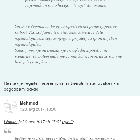
najemniki in samo hočejo v "svoje" stanovanje.
Sploh ne dvomim da bo op to izpostavil kot ponavljajoco se
slabost. Tko kot jamra trenutno kaka krivica se dela
najemodojalcem, ceprav njegova prijateljica sploh ni jeben
najemodajalec.
Samo jamranje pa izmisljanje crnogledih hipoteticnih
scenarijev pa potem mahanje z njimi kot izgovor, da se sami ne
bi drzali postopkov.
Rešitev je register nepremičnin in trenutnih stanovalcev - s
pogodbami od-do.
Mehmed
::
23. avg 2017, 18:00
Ishmael
je
23. avg 2017 ob 17:52
izjavil
:
Rešitev je register nepremičnin in trenutnih stanovalcev - s