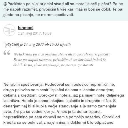
@Packistan pa si si pridelal stvari ali so morali starši plačat? Pa ne
me napak razumet, privoščim ti vse kar imaš in boš še dobil. Te pa,
glede na pisanje, ne morem spoštovati.
Ishmael
::
24. avg 2017, 16:58
||pSyCh0|
je
24. avg 2017 ob 16:35
izjavil
:
@Packistan pa si si pridelal stvari ali so morali starši plačat?
Pa ne me napak razumet, privoščim ti vse kar imaš in boš še
dobil. Te pa, glede na pisanje, ne morem spoštovati.
Ne rabim spoštovanja. Podedoval sem polovico nepremičnine,
drugo polovico sem sestri izplačal deloma s lastnim denarjem,
deloma s kreditom. Obrokov ni hotela, jaz pa nisem hotel deljenega
lastnišva. Hotela je samo takojšno izplačilo in drugače ni šlo. S
denarjem naj bi si kupila večje stanovanje a je samo zamenjala
avto, živi pa še vedno kjer je. Vmes je ta denar izparel,
nepremičnino pa sem obnovil sam s pomočjo sosedov. Obroki od
kredita so se pokrivali z najemninami dokler ni bilo odplačano.