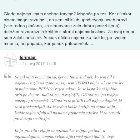
Glede najema imam osebne travme? Mogoče pa res. Ker nikakor
nisem mogel razumeti, da sem bil kljub upoštevanju vseh pravil
(vse redno plačano, za stanovanje zelo dobro poskrbljeno)
deležen raznoraznih kršitev s strani najemodajalcev. Za svoj denar
sem želel samo mir. Ampak očitno najemniku tudi to, po tvojem
mnenju, ne pripada, ker je nek pritepenček ...
Ishmael
::
24. avg 2017, 14:15
Še enkrat ti bom napisal, ker očitno nisi dojel: ko sem bil v
najemu (različna stanovanja), sem VEDNO plačeval vse stroške
in najemnino REDNO (razen takrat, ko se lastniku ni ljubilo
priti po denar - tudi to sem ti razložil). Očitno sem po tvojem
mnenju pritepenček. Očitno so to mislili tudi najemodajalci, ki
so si predstavljali, da še vedno lahko hodijo po stanovanju,
kadar se jim zljubi ali pa name prenesejo stroške, ki so nastali
pred mojo vselitvijo.
In ja, pravila veljajo za najemnika, veljajo pa tudi za
najemodajalca, ampak veliko njih (med njimi tudi ti), tega