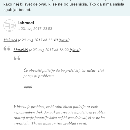
kako nej bi svet deloval, ki se ne bo uresnicila. Tko da nima smisla
zgubljat besed.
Ishmael
::
23. avg 2017, 23:53
Mehmed
je
23. avg 2017 ob 22:40
izjavil
:
Mato989
je
23. avg 2017 ob 18:22
izjavil
:
Če obvestiš policijo da bo prišel ključavničar vrtat
potem ni problema.
simpl
V bistvu je problem, ce bi rabil klicat policijo za vsak
nepomemben drek. Ampak na sreco je hipoteticen problem
znotraj tvoje fantazije kako nej bi svet deloval, ki se ne bo
uresnicila. Tko da nima smisla zgubljat besed.