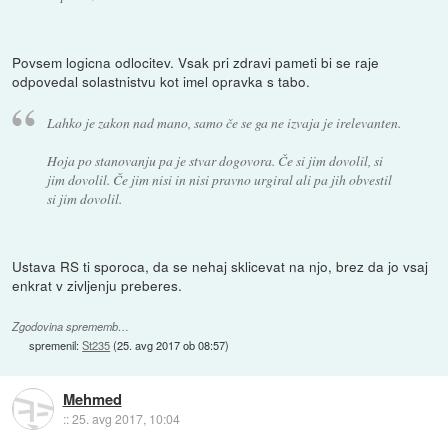
Povsem logicna odlocitev. Vsak pri zdravi pameti bi se raje
odpovedal solastnistvu kot imel opravka s tabo.
Lahko je zakon nad mano, samo če se ga ne izvaja je irelevanten.
Hoja po stanovanju pa je stvar dogovora. Če si jim dovolil, si
jim dovolil. Če jim nisi in nisi pravno urgiral ali pa jih obvestil
si jim dovolil.
Ustava RS ti sporoca, da se nehaj sklicevat na njo, brez da jo vsaj
enkrat v zivljenju preberes.
Zgodovina sprememb…
spremenil:
St235
(
25. avg 2017 ob 08:57
)
Mehmed
::
25. avg 2017, 10:04