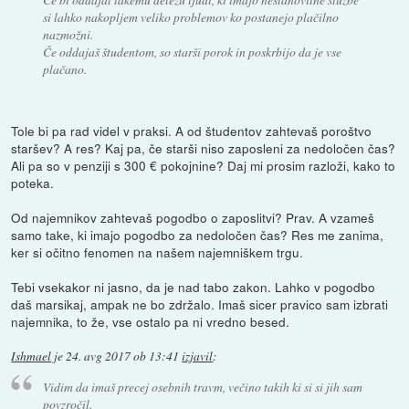
si lahko nakopljem veliko problemov ko postanejo plačilno
nazmožni.
Če oddajaš študentom, so starši porok in poskrbijo da je vse
plačano.
Tole bi pa rad videl v praksi. A od študentov zahtevaš poroštvo
staršev? A res? Kaj pa, če starši niso zaposleni za nedoločen čas?
Ali pa so v penziji s 300 € pokojnine? Daj mi prosim razloži, kako to
poteka.
Od najemnikov zahtevaš pogodbo o zaposlitvi? Prav. A vzameš
samo take, ki imajo pogodbo za nedoločen čas? Res me zanima,
ker si očitno fenomen na našem najemniškem trgu.
Tebi vsekakor ni jasno, da je nad tabo zakon. Lahko v pogodbo
daš marsikaj, ampak ne bo zdržalo. Imaš sicer pravico sam izbrati
najemnika, to že, vse ostalo pa ni vredno besed.
Ishmael
je
24. avg 2017 ob 13:41
izjavil
:
Vidim da imaš precej osebnih travm, večino takih ki si si jih sam
povzročil.