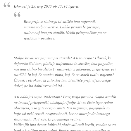
Ishmael
je
23. avg 2017 ob 17:14
izjavil
:
Brez prijave stalnega bivališča ima najemnik
manjše sodno varstvo. Lahko prijavi le začasno,
stalno naj ima pri starših. Nekih pritepenčkov pa ne
spuščam v prostore.
Stalno bivališče naj ima pri starših? A ti to resno? Človek, ki
dejansko živi tam, plačuje najemnino in stroške, ima pogodbo,
naj ima stalno bivališče (v nasprotju z zakonom) prijavljeno pri
starših? In kaj, če staršev nima, kaj, če so starši tudi v najemu?
Človek z otrokom, ki zato, ker ima bivališče prijavljeno nekje
daleč, ne bo dobil vrtca itd itd ...
A ti oddajaš samo študentom? Prav, tvoja pravica. Samo ostalih
ne imenuj pritepenčki, obstajajo ljudje, ki vse čisto lepo redno
plačujejo, a so zate očitno smeti. Saj razumem, najemniki so
baje vsi neki reveži, nesposobneži, ker ne morejo do lastnega
stanovanja. Po tvoje. In po mnenju večine.
Veliko jih ima denar, lahko bi plačevali tudi kredit, vendar so za
banko kreditno nesposobni. Banke zanima samo pogodba za