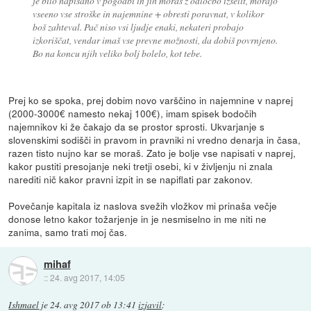
je bilo napisano v pogodbi in jih moraš z odločbo izselit, morajo
vseeno vse stroške in najemnine + obresti poravnat, v kolikor
boš zahteval. Pač niso vsi ljudje enaki, nekateri probajo
izkoriščat, vendar imaš vse prevne možnosti, da dobiš povrnjeno.
Bo na koncu njih veliko bolj bolelo, kot tebe.
Prej ko se spoka, prej dobim novo varščino in najemnine v naprej
(2000-3000€ namesto nekaj 100€), imam spisek bodočih
najemnikov ki že čakajo da se prostor sprosti. Ukvarjanje s
slovenskimi sodišči in pravom in pravniki ni vredno denarja in časa,
razen tisto nujno kar se moraš. Zato je bolje vse napisati v naprej,
kakor pustiti presojanje neki tretji osebi, ki v življenju ni znala
narediti nič kakor pravni izpit in se napiflati par zakonov.
Povečanje kapitala iz naslova svežih vložkov mi prinaša večje
donose letno kakor tožarjenje in je nesmiselno in me niti ne
zanima, samo trati moj čas.
mihaf
::
24. avg 2017, 14:05
Ishmael
je
24. avg 2017 ob 13:41
izjavil
: