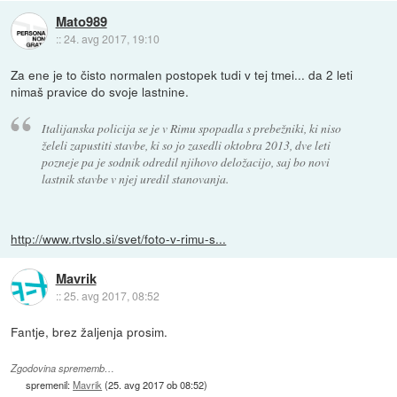
Mato989
::
24. avg 2017, 19:10
Za ene je to čisto normalen postopek tudi v tej tmei... da 2 leti
nimaš pravice do svoje lastnine.
Italijanska policija se je v Rimu spopadla s prebežniki, ki niso
želeli zapustiti stavbe, ki so jo zasedli oktobra 2013, dve leti
pozneje pa je sodnik odredil njihovo deložacijo, saj bo novi
lastnik stavbe v njej uredil stanovanja.
http://www.rtvslo.si/svet/foto-v-rimu-s...
Mavrik
::
25. avg 2017, 08:52
Fantje, brez žaljenja prosim.
Zgodovina sprememb…
spremenil:
Mavrik
(
25. avg 2017 ob 08:52
)