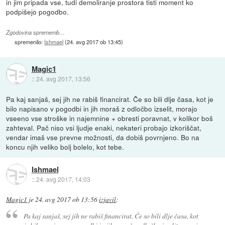
in jim pripada vse, tudi demoliranje prostora tisti moment ko
podpišejo pogodbo.
Zgodovina sprememb…
spremenilo:
Ishmael
(
24. avg 2017 ob 13:45
)
Magic1
::
24. avg 2017, 13:56
Pa kaj sanjaš, sej jih ne rabiš financirat. Če so bili dlje časa, kot je
bilo napisano v pogodbi in jih moraš z odločbo izselit, morajo
vseeno vse stroške in najemnine + obresti poravnat, v kolikor boš
zahteval. Pač niso vsi ljudje enaki, nekateri probajo izkoriščat,
vendar imaš vse prevne možnosti, da dobiš povrnjeno. Bo na
koncu njih veliko bolj bolelo, kot tebe.
Ishmael
::
24. avg 2017, 14:03
Magic1
je
24. avg 2017 ob 13:56
izjavil
:
Pa kaj sanjaš, sej jih ne rabiš financirat. Če so bili dlje časa, kot