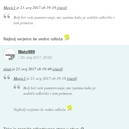
Magic1
je
23. avg 2017 ob 19:18
izjavil
:
Bolj kot vaše pametovanje, me zanima kako je sodišče odločilo v
tem primeru.
Najbolj verjetno še vedno odloča
Mato989
::
23. avg 2017, 20:02
pirat
je
23. avg 2017 ob 19:49
izjavil
:
Magic1
je
23. avg 2017 ob 19:18
izjavil
:
Bolj kot vaše pametovanje, me zanima kako je
sodišče odločilo v tem primeru.
Najbolj verjetno še vedno odloča
Tako in spravlja oškodovano stran v obup :P