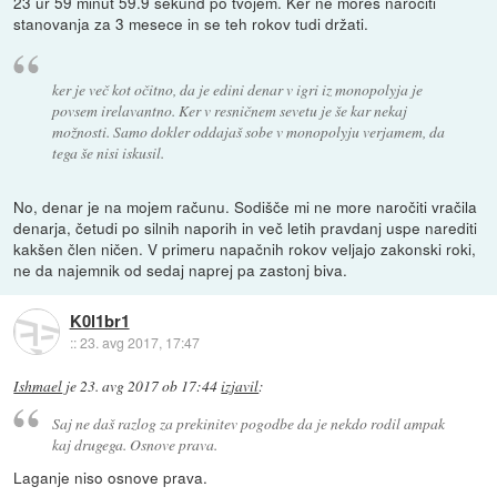
23 ur 59 minut 59.9 sekund po tvojem. Ker ne moreš naročiti
stanovanja za 3 mesece in se teh rokov tudi držati.
ker je več kot očitno, da je edini denar v igri iz monopolyja je
povsem irelavantno. Ker v resničnem sevetu je še kar nekaj
možnosti. Samo dokler oddajaš sobe v monopolyju verjamem, da
tega še nisi iskusil.
No, denar je na mojem računu. Sodišče mi ne more naročiti vračila
denarja, četudi po silnih naporih in več letih pravdanj uspe narediti
kakšen člen ničen. V primeru napačnih rokov veljajo zakonski roki,
ne da najemnik od sedaj naprej pa zastonj biva.
K0l1br1
::
23. avg 2017, 17:47
Ishmael
je
23. avg 2017 ob 17:44
izjavil
:
Saj ne daš razlog za prekinitev pogodbe da je nekdo rodil ampak
kaj drugega. Osnove prava.
Laganje niso osnove prava.