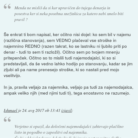
Menda ne misliš da si kar upravičen do tujega denarja in
posestva ker si neka posebna snežinkica za katero nebi smelo biti
pravil ?
Še enkrat ti bom napisal, ker očitno nisi dojel: ko sem bil v najemu
(različna stanovanja), sem VEDNO plačeval vse stroške in
najemnino REDNO (razen takrat, ko se lastniku ni ljubilo priti po
denar - tudi to sem ti razložil). Očitno sem po tvojem mnenju
pritepenček. Očitno so to mislili tudi najemodajalci, ki so si
predstavljali, da še vedno lahko hodijo po stanovanju, kadar se jim
zljubi ali pa name prenesejo stroške, ki so nastali pred mojo
vselitvijo.
In ja, pravila veljajo za najemnika, veljajo pa tudi za najemodajalca,
ampak veliko njih (med njimi tudi ti), tega enostavno ne razumejo.
Ishmael
je
24. avg 2017 ob 13:41
izjavil
:
Verjetno si opazil, da določeni najemodajalci zahtevajo plačilno
listo in pogodbo o zaposlitvi od najemnika.
Če bi oddajal takemu deležu ljudi, ki imajo nestanovitne službe