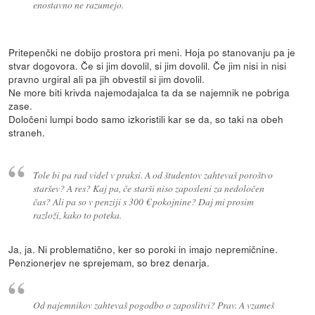
enostavno ne razumejo.
Pritepenčki ne dobijo prostora pri meni. Hoja po stanovanju pa je
stvar dogovora. Če si jim dovolil, si jim dovolil. Če jim nisi in nisi
pravno urgiral ali pa jih obvestil si jim dovolil.
Ne more biti krivda najemodajalca ta da se najemnik ne pobriga
zase.
Določeni lumpi bodo samo izkoristili kar se da, so taki na obeh
straneh.
Tole bi pa rad videl v praksi. A od študentov zahtevaš poroštvo
staršev? A res? Kaj pa, če starši niso zaposleni za nedoločen
čas? Ali pa so v penziji s 300 € pokojnine? Daj mi prosim
razloži, kako to poteka.
Ja, ja. Ni problematično, ker so poroki in imajo nepremičnine.
Penzionerjev ne sprejemam, so brez denarja.
Od najemnikov zahtevaš pogodbo o zaposlitvi? Prav. A vzameš