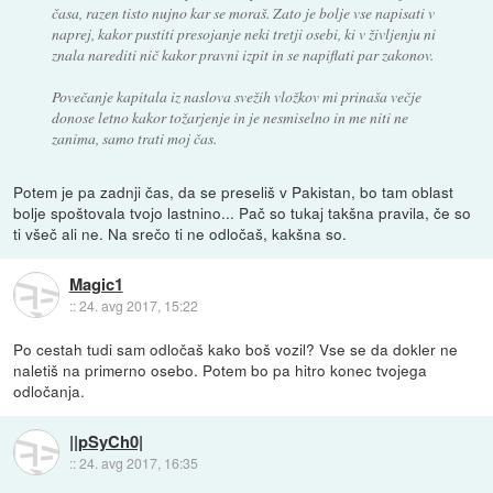
časa, razen tisto nujno kar se moraš. Zato je bolje vse napisati v
naprej, kakor pustiti presojanje neki tretji osebi, ki v življenju ni
znala narediti nič kakor pravni izpit in se napiflati par zakonov.
Povečanje kapitala iz naslova svežih vložkov mi prinaša večje
donose letno kakor tožarjenje in je nesmiselno in me niti ne
zanima, samo trati moj čas.
Potem je pa zadnji čas, da se preseliš v Pakistan, bo tam oblast
bolje spoštovala tvojo lastnino... Pač so tukaj takšna pravila, če so
ti všeč ali ne. Na srečo ti ne odločaš, kakšna so.
Magic1
::
24. avg 2017, 15:22
Po cestah tudi sam odločaš kako boš vozil? Vse se da dokler ne
naletiš na primerno osebo. Potem bo pa hitro konec tvojega
odločanja.
||pSyCh0|
::
24. avg 2017, 16:35