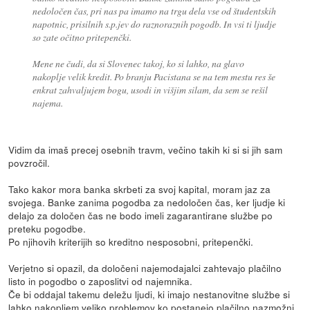
nedoločen čas, pri nas pa imamo na trgu dela vse od študentskih
napotnic, prisilnih s.p.jev do raznoraznih pogodb. In vsi ti ljudje
so zate očitno pritepenčki.
Mene ne čudi, da si Slovenec takoj, ko si lahko, na glavo
nakoplje velik kredit. Po branju Pacistana se na tem mestu res še
enkrat zahvaljujem bogu, usodi in višjim silam, da sem se rešil
najema.
Vidim da imaš precej osebnih travm, večino takih ki si si jih sam
povzročil.
Tako kakor mora banka skrbeti za svoj kapital, moram jaz za
svojega. Banke zanima pogodba za nedoločen čas, ker ljudje ki
delajo za določen čas ne bodo imeli zagarantirane službe po
preteku pogodbe.
Po njihovih kriterijih so kreditno nesposobni, pritepenčki.
Verjetno si opazil, da določeni najemodajalci zahtevajo plačilno
listo in pogodbo o zaposlitvi od najemnika.
Če bi oddajal takemu deležu ljudi, ki imajo nestanovitne službe si
lahko nakopljem veliko problemov ko postanejo plačilno nazmožni.