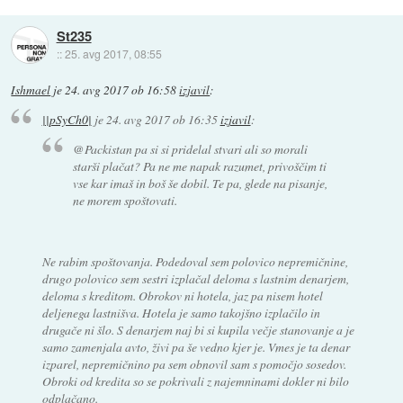
St235
::
25. avg 2017, 08:55
Ishmael
je
24. avg 2017 ob 16:58
izjavil
:
||pSyCh0|
je
24. avg 2017 ob 16:35
izjavil
:
@Packistan pa si si pridelal stvari ali so morali
starši plačat? Pa ne me napak razumet, privoščim ti
vse kar imaš in boš še dobil. Te pa, glede na pisanje,
ne morem spoštovati.
Ne rabim spoštovanja. Podedoval sem polovico nepremičnine,
drugo polovico sem sestri izplačal deloma s lastnim denarjem,
deloma s kreditom. Obrokov ni hotela, jaz pa nisem hotel
deljenega lastnišva. Hotela je samo takojšno izplačilo in
drugače ni šlo. S denarjem naj bi si kupila večje stanovanje a je
samo zamenjala avto, živi pa še vedno kjer je. Vmes je ta denar
izparel, nepremičnino pa sem obnovil sam s pomočjo sosedov.
Obroki od kredita so se pokrivali z najemninami dokler ni bilo
odplačano.