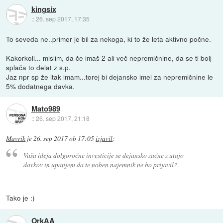
kingsix
::
26. sep 2017, 17:35
To seveda ne..primer je bil za nekoga, ki to že leta aktivno počne.
Kakorkoli... mislim, da če imaš 2 ali več nepremičnine, da se ti bolj
splača to delat z s.p.
Jaz npr sp že itak imam...torej bi dejansko imel za nepremičnine le
5% dodatnega davka.
Mato989
::
26. sep 2017, 21:18
Mavrik
je
26. sep 2017 ob 17:05
izjavil
:
Vaša ideja dolgoročne investicije se dejansko začne z utajo
davkov in upanjem da te noben najemnik ne bo prijavil?
Tako je :)
OrkAA