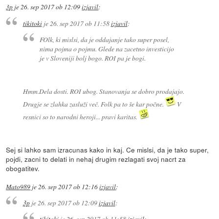
3p
je
26. sep 2017 ob 12:09
izjavil
:
tikitoki
je
26. sep 2017 ob 11:58
izjavil
:
FOlk, ki mislsi, da je oddajanje tako super posel,
nima pojma o pojmu. Glede na zacetno investicijo
je v Sloveniji bolj bogo. ROI pa je bogi.
Hmm.Dela dosti. ROI ubog. Stanovanja se dobro prodajajo.
Drugje se zlahka zasluži več. Folk pa to še kar počne.
V
resnici so to narodni heroji... pravi karitas.
Sej si lahko sam izracunas kako in kaj. Ce mislsi, da je tako super,
pojdi, zacni to delati in nehaj drugim rezlagati svoj nacrt za
obogatitev.
Mato989
je
26. sep 2017 ob 12:16
izjavil
:
3p
je
26. sep 2017 ob 12:09
izjavil
:
tikitoki
je
26. sep 2017 ob 11:58
izjavil
: