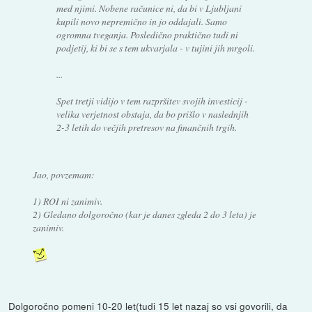
med njimi. Nobene računice ni, da bi v Ljubljani
kupili novo nepremično in jo oddajali. Samo
ogromna tveganja. Posledično praktično tudi ni
podjetij, ki bi se s tem ukvarjala - v tujini jih mrgoli.
...
Spet tretji vidijo v tem razpršitev svojih investicij -
velika verjetnost obstaja, da bo prišlo v naslednjih
2-3 letih do večjih pretresov na finančnih trgih.
Jao, povzemam:
1) ROI ni zanimiv.
2) Gledano dolgoročno (kar je danes zgleda 2 do 3 leta) je
zanimiv.
Dolgoročno pomeni 10-20 let(tudi 15 let nazaj so vsi govorili, da