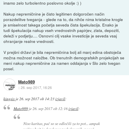
imamo zelo turbolentno poslovno okolje :) )
Nakup nepremičnine je čisto legitimen dolgoročen način
porazdelitve tveganja - glede na to, da nihče nima kristalne krogle
je smiselnost takega početja seveda čista špekulacija. Enako je
tudi špekulacija nakup vseh vrednostnih papirjev, zlata, depoziti,
deleži v podjetju.... Osnovni cilj vsake investicije je seveda vsaj
ohranjanje realne vrednosti.
V prejšni državi je bila nepremičnina bolj ali manj edina obstoječa
možna možnost naložbe. Ob trenutnih demografskih projekcijah se
meni nakup nepremičnine za namen oddajanja v Slo zelo tvegan
posel.
Mato989
::
26. sep 2017, 16:26
kingsix
je
26. sep 2017 ob 14:23
izjavil
:
Mato989
je
26. sep 2017 ob 12:16
izjavil
:
Niso karitas, pač so se odločili za to pot... ampak
večina bajt je dandanes podedovanih, ne več