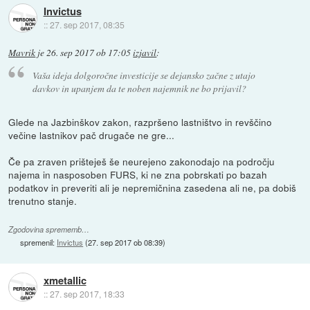
Invictus
::
27. sep 2017, 08:35
Mavrik
je
26. sep 2017 ob 17:05
izjavil
:
Vaša ideja dolgoročne investicije se dejansko začne z utajo
davkov in upanjem da te noben najemnik ne bo prijavil?
Glede na Jazbinškov zakon, razpršeno lastništvo in revščino
večine lastnikov pač drugače ne gre...
Če pa zraven prišteješ še neurejeno zakonodajo na področju
najema in nasposoben FURS, ki ne zna pobrskati po bazah
podatkov in preveriti ali je nepremičnina zasedena ali ne, pa dobiš
trenutno stanje.
Zgodovina sprememb…
spremenil:
Invictus
(
27. sep 2017 ob 08:39
)
xmetallic
::
27. sep 2017, 18:33