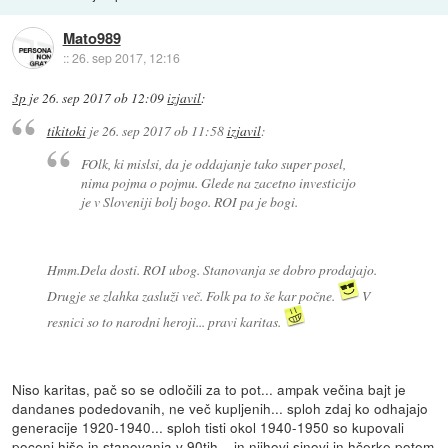
Mato989
::
26. sep 2017, 12:16
3p
je
26. sep 2017 ob 12:09
izjavil
:
tikitoki
je
26. sep 2017 ob 11:58
izjavil
:
FOlk, ki mislsi, da je oddajanje tako super posel,
nima pojma o pojmu. Glede na zacetno investicijo
je v Sloveniji bolj bogo. ROI pa je bogi.
Hmm.Dela dosti. ROI ubog. Stanovanja se dobro prodajajo.
Drugje se zlahka zasluži več. Folk pa to še kar počne.
V
resnici so to narodni heroji... pravi karitas.
Niso karitas, pač so se odločili za to pot... ampak večina bajt je
dandanes podedovanih, ne več kupljenih... sploh zdaj ko odhajajo
generacije 1920-1940... sploh tisti okol 1940-1950 so kupovali
poceni hiše in stanovanja v 90tih... in njihovi sinovi in hčerke potem