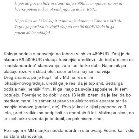
kupovali poceni hiše in stanovanja v 90tih... in njihovi sinovi in
hčerke potem to komot oddajajo, za dober ROI...
Ni pa šans da bi šel kupit stanovanje danes na Taboru v MB ali
Teznu ga porihtal in vložil skupno cca 90.000EUR da bi ga
potem 40 let oddajal...
Kolega oddaja stanovanje na taboru v mb za 480EUR. Zanj je dal
skupno 66.500EUR (nkaup+kasnejša ureditev).. Je bolj urejeno oz.
"nadstandardno" stanovanje, zato tudi toliko dobi. Najemnik pa
plačuje rezervni sklad etc., sicer bi bila najmenina višja.
Drug znanec, pa je kupil flat v MB na res elitni
lokaciji+novogradnja, uredil ga je res, da je top shit. Sedaj ga
oddaja neki nemški firmi, ki ga imajo za svoje zaposlene, ki sem
potujejo. Povrnjeno bo dobil v cca 13 letih, z tem, da je štel da bo
medtem moral 1x zamenjat prav vse elektronske aparate ter še
manjšo obnovo (parketi, etc). Prvo je imel z njimi pogodbo za 3
leta, pred kratkim so podpisali za dodatnih 5 let. Mislim pa sicer, da
je imel neke veze da je to dobil, ampak nisem ziher.
Po mojem v MB manjka nadstandardnih stanovanj. Večino kar vidiš
so stara stanovanja.