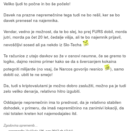
Veliko ljudi to počne in bo še počelo!
Davek na prazne nepremečnine tega tudi ne bo rešil, ker se bo
davek prenesel na najemnika.
Vendar, vedno je možnost, da te bo slej, ko prej FURS dobil, morda
jutri, morda pa čet 20 let, čedalje višja, ali te bo najemnik prijavil,
nevoščljivi sosed ali pa nekdo iz Slo-Techa
Te računice z utajo davkov so že v osnovi neumne, če se gremo to
logiko, dajmo recimo primer kako se da s švercanjem kokaina
potegniti milijarde (no vsaj, če Narcos govorijo resnico
), samo
dobiti oz. ubiti te ne smejo!
Da, tudi s kriptovalutami je možno dobro zaslužiti, možno pa je tudi
zelo veliko denarja, relativno hitro izgubiti.
Oddajanje nepremečnin ima to prednost, da je relativno stabilen
dohodek, v primeru, da imaš nepremičnino na zanimivi lokaciji, da
nisi totalen kreten kot najemodajalec itd.
Zgodovina sprememb…
spremenilo:
VaeVictis
(
26. sep 2017 ob 17:11
)