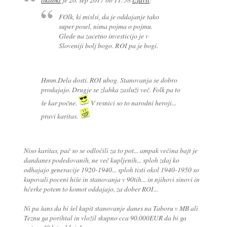
FOlk, ki mislsi, da je oddajanje tako
super posel, nima pojma o pojmu.
Glede na zacetno investicijo je v
Sloveniji bolj bogo. ROI pa je bogi.
Hmm.Dela dosti. ROI ubog. Stanovanja se dobro
prodajajo. Drugje se zlahka zasluži več. Folk pa to
še kar počne.
V resnici so to narodni heroji...
pravi karitas.
Niso karitas, pač so se odločili za to pot... ampak večina bajt je
dandanes podedovanih, ne več kupljenih... sploh zdaj ko
odhajajo generacije 1920-1940... sploh tisti okol 1940-1950 so
kupovali poceni hiše in stanovanja v 90tih... in njihovi sinovi in
hčerke potem to komot oddajajo, za dober ROI...
Ni pa šans da bi šel kupit stanovanje danes na Taboru v MB ali
Teznu ga porihtal in vložil skupno cca 90.000EUR da bi ga