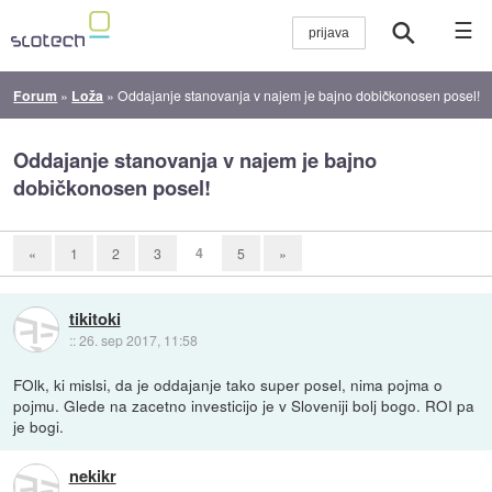
☰
Forum
»
Loža
»
Oddajanje stanovanja v najem je bajno dobičkonosen posel!
Oddajanje stanovanja v najem je bajno
dobičkonosen posel!
4
«
1
2
3
5
»
tikitoki
::
26. sep 2017, 11:58
FOlk, ki mislsi, da je oddajanje tako super posel, nima pojma o
pojmu. Glede na zacetno investicijo je v Sloveniji bolj bogo. ROI pa
je bogi.
nekikr