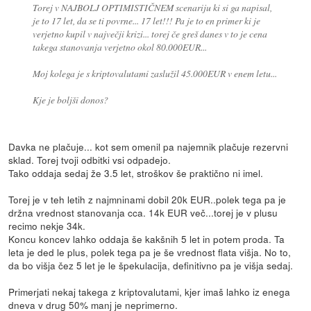
Torej v NAJBOLJ OPTIMISTIČNEM scenariju ki si ga napisal,
je to 17 let, da se ti povrne... 17 let!!! Pa je to en primer ki je
verjetno kupil v največji krizi... torej če greš danes v to je cena
takega stanovanja verjetno okol 80.000EUR...
Moj kolega je s kriptovalutami zaslužil 45.000EUR v enem letu...
Kje je boljši donos?
Davka ne plačuje... kot sem omenil pa najemnik plačuje rezervni
sklad. Torej tvoji odbitki vsi odpadejo.
Tako oddaja sedaj že 3.5 let, stroškov še praktično ni imel.
Torej je v teh letih z najmninami dobil 20k EUR..polek tega pa je
držna vrednost stanovanja cca. 14k EUR več...torej je v plusu
recimo nekje 34k.
Koncu koncev lahko oddaja še kakšnih 5 let in potem proda. Ta
leta je ded le plus, polek tega pa je še vrednost flata višja. No to,
da bo višja čez 5 let je le špekulacija, definitivno pa je višja sedaj.
Primerjati nekaj takega z kriptovalutami, kjer imaš lahko iz enega
dneva v drug 50% manj je neprimerno.