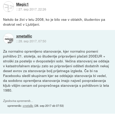
Magic1
::
27. sep 2017, 22:26
Nekdo še živi v letu 2008, ko je bilo vse v oblakih, študentov pa
dvakrat več v Ljubljani.
xmetallic
::
28. sep 2017, 07:50
Za normalno opremljeno stanovanje, kjer normalno pomeni
pohištvo 21. stoletja, so študentje pripravljeni plačati 200EUR +
stroški za posteljo v dvoposteljni sobi. Večina stanovanj se oddaja
v katastrofalnem stanju zato so pripravljeni odšteti dodatnih nekaj
deset evrov za stanovanje bolj prijetnega izgleda. Če bi na
Facebooku sledil skupinam kjer se oddajajo stanovanja bi vedel,
da sodobno opremljena stanovanja imajo največ povpraševanja
kljub višjim cenam od povprečnega stanovanja s pohištvom iz leta
1980.
Zgodovina sprememb…
spremenilo:
xmetallic
(
28. sep 2017 ob 07:53
)