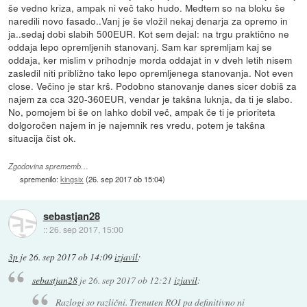
še vedno kriza, ampak ni več tako hudo. Medtem so na bloku še
naredili novo fasado..Vanj je še vložil nekaj denarja za opremo in
ja..sedaj dobi slabih 500EUR. Kot sem dejal: na trgu praktično ne
oddaja lepo opremljenih stanovanj. Sam kar spremljam kaj se
oddaja, ker mislim v prihodnje morda oddajat in v dveh letih nisem
zasledil niti približno tako lepo opremljenega stanovanja. Not even
close. Večino je star krš. Podobno stanovanje danes sicer dobiš za
najem za cca 320-360EUR, vendar je takšna luknja, da ti je slabo.
No, pomojem bi še on lahko dobil več, ampak če ti je prioriteta
dolgoročen najem in je najemnik res vredu, potem je takšna
situacija čist ok.
Zgodovina sprememb…
spremenilo:
kingsix
(
26. sep 2017 ob 15:04
)
sebastjan28
::
26. sep 2017, 15:00
3p
je
26. sep 2017 ob 14:09
izjavil
:
sebastjan28
je
26. sep 2017 ob 12:21
izjavil
:
Razlogi so različni. Trenuten ROI pa definitivno ni