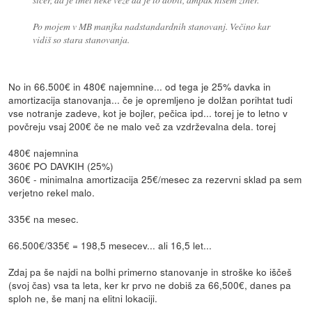
Po mojem v MB manjka nadstandardnih stanovanj. Večino kar
vidiš so stara stanovanja.
No in 66.500€ in 480€ najemnine... od tega je 25% davka in
amortizacija stanovanja... če je opremljeno je dolžan porihtat tudi
vse notranje zadeve, kot je bojler, pečica ipd... torej je to letno v
povčreju vsaj 200€ če ne malo več za vzdrževalna dela. torej
480€ najemnina
360€ PO DAVKIH (25%)
360€ - minimalna amortizacija 25€/mesec za rezervni sklad pa sem
verjetno rekel malo.
335€ na mesec.
66.500€/335€ = 198,5 mesecev... ali 16,5 let...
Zdaj pa še najdi na bolhi primerno stanovanje in stroške ko iščeš
(svoj čas) vsa ta leta, ker kr prvo ne dobiš za 66,500€, danes pa
sploh ne, še manj na elitni lokaciji.