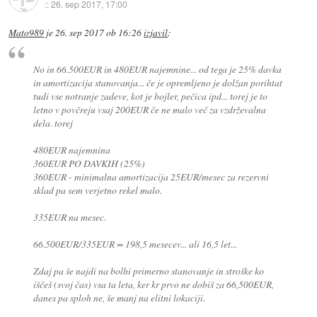
::
26. sep 2017, 17:00
Mato989
je
26. sep 2017 ob 16:26
izjavil
:
No in 66.500EUR in 480EUR najemnine... od tega je 25% davka
in amortizacija stanovanja... če je opremljeno je dolžan porihtat
tudi vse notranje zadeve, kot je bojler, pečica ipd... torej je to
letno v povčreju vsaj 200EUR če ne malo več za vzdrževalna
dela. torej
480EUR najemnina
360EUR PO DAVKIH (25%)
360EUR - minimalna amortizacija 25EUR/mesec za rezervni
sklad pa sem verjetno rekel malo.
335EUR na mesec.
66.500EUR/335EUR = 198,5 mesecev... ali 16,5 let...
Zdaj pa še najdi na bolhi primerno stanovanje in stroške ko
iščeš (svoj čas) vsa ta leta, ker kr prvo ne dobiš za 66,500EUR,
danes pa sploh ne, še manj na elitni lokaciji.