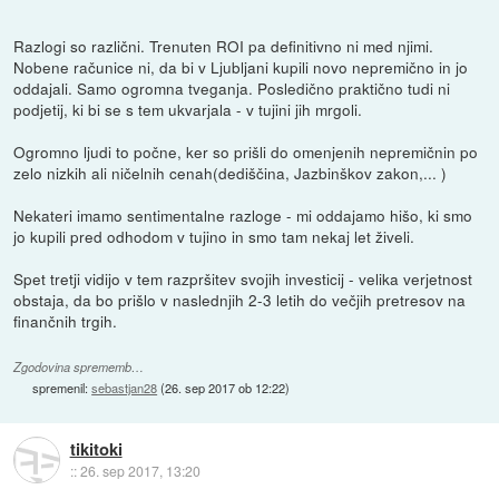
Razlogi so različni. Trenuten ROI pa definitivno ni med njimi.
Nobene računice ni, da bi v Ljubljani kupili novo nepremično in jo
oddajali. Samo ogromna tveganja. Posledično praktično tudi ni
podjetij, ki bi se s tem ukvarjala - v tujini jih mrgoli.
Ogromno ljudi to počne, ker so prišli do omenjenih nepremičnin po
zelo nizkih ali ničelnih cenah(dediščina, Jazbinškov zakon,... )
Nekateri imamo sentimentalne razloge - mi oddajamo hišo, ki smo
jo kupili pred odhodom v tujino in smo tam nekaj let živeli.
Spet tretji vidijo v tem razpršitev svojih investicij - velika verjetnost
obstaja, da bo prišlo v naslednjih 2-3 letih do večjih pretresov na
finančnih trgih.
Zgodovina sprememb…
spremenil:
sebastjan28
(
26. sep 2017 ob 12:22
)
tikitoki
::
26. sep 2017, 13:20