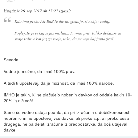
kingsix
je
26. sep 2017 ob 17:27
izjavil
:
Kdo ima preko Air BnB že davno gledajo..si nekje vzadaj.
Poglej..to je le kaj si jaz mislim... Ti imaš prav toliko dokazov za
svoje trditve kot jaz za svoje, tako, da ne vem kaj fantaziraš.
Seveda.
Vedno je možno, da imaš 100% prav.
A tudi ti upoštevaj, da je možnost, da imaš 100% narobe.
IMHO je takih, ki ne plačujejo nobenih davkov od oddaje kakih 10-
20% in nič več!
Samo še vedno ostaja poanta, da pri izračunih o dobičkonosnosti
nepremičnnine upoštevaj vse davke, ali preko s.p. ali preko česa
drugega, ne pa delati izračune iz predpostavke, da boš utajeval
davke!