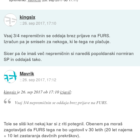
kingsix
::
26. sep 2017, 17:10
Vsaj 3/4 nepremičnin se oddaja brez prijave na FURS.
Izračun pa je smiseln za nekoga, ki le-tega ne plačuje.
Sicer pa če imaš več nepremičnin si narediš popoldanski normiran
SP in oddajaš tako.
Mavrik
::
26. sep 2017, 17:12
kingsix
je
26. sep 2017 ob 17:10
izjavil
:
Vsaj 3/4 nepremičnin se oddaja brez prijave na FURS.
Tole se sliši kot nekaj kar si z riti potegnil. Obenem pa moraš
zagotavljati da FURS tega ne bo ugotovil v 30 letih (20 let najema
+ 10 let zastaranja davčnih prekrškov).