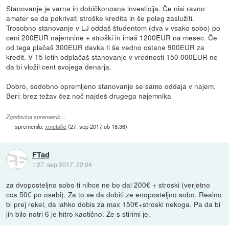
Stanovanje je varna in dobičkonosna investicija. Če nisi ravno
amater se da pokrivati stroške kredita in še poleg zaslužiti.
Trosobno stanovanje v LJ oddaš študentom (dva v vsako sobo) po
ceni 200EUR najemnine + stroški in imaš 1200EUR na mesec. Če
od tega plačaš 300EUR davka ti še vedno ostane 900EUR za
kredit. V 15 letih odplačaš stanovanje v vrednosti 150 000EUR ne
da bi vložil cent svojega denarja.
Dobro, sodobno opremljeno stanovanje se samo oddaja v najem.
Beri: brez težav čez noč najdeš drugega najemnika
Zgodovina sprememb…
spremenilo:
xmetallic
(
27. sep 2017 ob 18:36
)
FTad
::
27. sep 2017, 22:04
za dvoposteljno sobo ti nihce ne bo dal 200€ + stroski (verjetno
cca 50€ po osebi). Za to se da dobiti ze enoposteljno sobo. Realno
bi prej rekel, da lahko dobis za max 150€+stroski nekoga. Pa da bi
jih bilo notri 6 je hitro kaotično. Ze s stirimi je.