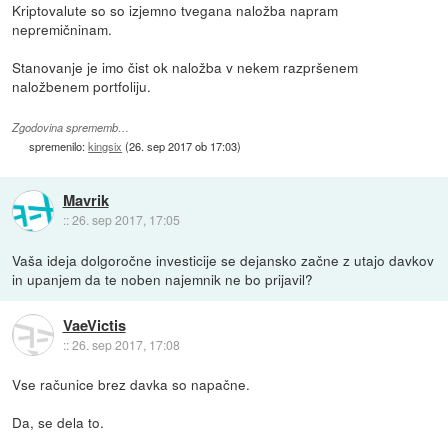
Kriptovalute so so izjemno tvegana naložba napram
nepremičninam.
Stanovanje je imo čist ok naložba v nekem razpršenem
naložbenem portfoliju.
Zgodovina sprememb…
spremenilo:
kingsix
(
26. sep 2017 ob 17:03
)
Mavrik
::
26. sep 2017, 17:05
Vaša ideja dolgoročne investicije se dejansko začne z utajo davkov
in upanjem da te noben najemnik ne bo prijavil?
VaeVictis
::
26. sep 2017, 17:08
Vse računice brez davka so napačne.
Da, se dela to.