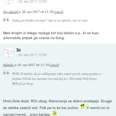
::
26. sep 2017, 12:02
Go-ahead
je
26. sep 2017 ob 11:50
izjavil
:
Zakaj pa banka ne kupi? Aja se ne splača, oni že vejo.
Med drugim iz istega razloga kot tvoj lokalni s.p., ki ne kupi
avtomobila ampak ga vzame na lizing.
3p
::
26. sep 2017, 12:09
tikitoki
je
26. sep 2017 ob 11:58
izjavil
:
FOlk, ki mislsi, da je oddajanje tako super posel, nima pojma o
pojmu. Glede na zacetno investicijo je v Sloveniji bolj bogo.
ROI pa je bogi.
Hmm.Dela dosti. ROI ubog. Stanovanja se dobro prodajajo. Drugje
se zlahka zasluži več. Folk pa to še kar počne.
V resnici so to
narodni heroji... pravi karitas.