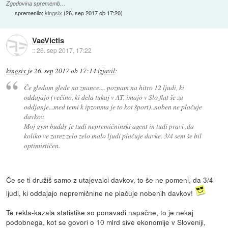
Zgodovina sprememb…
spremenilo:
kingsix
(
26. sep 2017 ob 17:20
)
VaeVictis
::
26. sep 2017, 17:22
kingsix
je
26. sep 2017 ob 17:14
izjavil
:
Če gledam glede na znance.... poznam na hitro 12 ljudi, ki
oddajajo (večino, ki dela tukaj v AT, imajo v Slo flat še za
oddjanje...med temi k ipzonma je to kot šport)..noben ne plačuje
davkov.
Moj gym buddy je tudi nepremičninski agent in tudi pravi ,da
koliko ve zarez zelo zelo malo ljudi plačuje davke. 3/4 sem še bil
optimističen.
Če se ti družiš samo z utajevalci davkov, to še ne pomeni, da 3/4
ljudi, ki oddajajo nepremičnine ne plačuje nobenih davkov!
Te rekla-kazala statistike so ponavadi napačne, to je nekaj
podobnega, kot se govori o 10 mlrd sive ekonomije v Sloveniji,