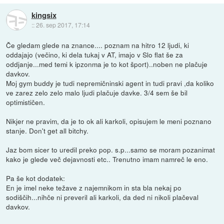
kingsix
::
26. sep 2017, 17:14
Če gledam glede na znance.... poznam na hitro 12 ljudi, ki
oddajajo (večino, ki dela tukaj v AT, imajo v Slo flat še za
oddjanje...med temi k ipzonma je to kot šport)..noben ne plačuje
davkov.
Moj gym buddy je tudi nepremičninski agent in tudi pravi ,da koliko
ve zarez zelo zelo malo ljudi plačuje davke. 3/4 sem še bil
optimističen.
Nikjer ne pravim, da je to ok ali karkoli, opisujem le meni poznano
stanje. Don't get all bitchy.
Jaz bom sicer to uredil preko pop. s.p...samo se moram pozanimat
kako je glede več dejavnosti etc.. Trenutno imam namreč le eno.
Pa še kot dodatek:
En je imel neke težave z najemnikom in sta bla nekaj po
sodiščih...nihče ni preveril ali karkoli, da ded ni nikoli plačeval
davkov.