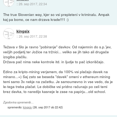
::
26. sep 2017, 22:34
The true Slovenian way, kjer so vsi prepleteni v kriminalu. Ampak
kaj pa bomo, ce nam drzava krade!!!1 :)
kingsix
::
26. sep 2017, 22:38
Težava v Slo je ravno "pobiranje" davkov. Od najemnin do s.p.'jev,
večjih podjetij ter Jožice na tržnici... veliko se jih tako ali drugače
izogiba plačilu.
Država pač nima neke kontrole itd. in ljudje to pač izkoriščajo.
Edino za kripto-mining verjamem, da 100% vsi plačajo davek na
minano...=) Saj zato se beseda "davek" omeni v ethereum mining
temi samo 3x nekje na začetku. Je samoumevno in vse vedo, da je
le-tega treba plačat. Le dobičke vsi pridno računajo po celi temi
brez davka, to naredijo kasneje le zase na papirju...old school.
Zgodovina sprememb…
spremenilo:
kingsix
(
26. sep 2017 ob 22:42
)