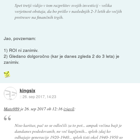
Spet tretji vidijo v tem razpršitev svojih investicij - velika
verjetnost obstaja, da bo prišlo v naslednjih 2-3 letih do večjih
pretresov na finančnih trgih.
Jao, povzemam:
1) ROI ni zanimiv.
2) Gledano dolgoročno (kar je danes zgleda 2 do 3 leta) je
zanimiv.
kingsix
::
26. sep 2017, 14:23
Mato989
je
26. sep 2017 ob 12:16
izjavil
:
Niso karitas, pač so se odločili za to pot... ampak večina bajt je
dandanes podedovanih, ne več kupljenih... sploh zdaj ko
odhajajo generacije 1920-1940... sploh tisti okol 1940-1950 so