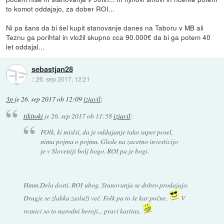
to komot oddajajo, za dober ROI...
Ni pa šans da bi šel kupit stanovanje danes na Taboru v MB ali
Teznu ga porihtal in vložil skupno cca 90.000€ da bi ga potem 40
let oddajal...
sebastjan28
::
26. sep 2017, 12:21
3p
je
26. sep 2017 ob 12:09
izjavil
:
tikitoki
je
26. sep 2017 ob 11:58
izjavil
:
FOlk, ki mislsi, da je oddajanje tako super posel,
nima pojma o pojmu. Glede na zacetno investicijo
je v Sloveniji bolj bogo. ROI pa je bogi.
Hmm.Dela dosti. ROI ubog. Stanovanja se dobro prodajajo.
Drugje se zlahka zasluži več. Folk pa to še kar počne.
V
resnici so to narodni heroji... pravi karitas.