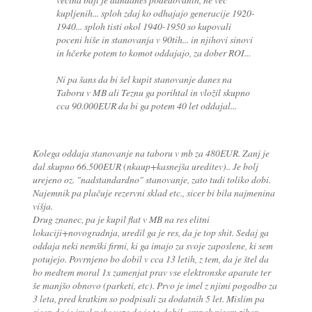
kupljenih... sploh zdaj ko odhajajo generacije 1920-
1940... sploh tisti okol 1940-1950 so kupovali
poceni hiše in stanovanja v 90tih... in njihovi sinovi
in hčerke potem to komot oddajajo, za dober ROI...
Ni pa šans da bi šel kupit stanovanje danes na
Taboru v MB ali Teznu ga porihtal in vložil skupno
cca 90.000EUR da bi ga potem 40 let oddajal...
Kolega oddaja stanovanje na taboru v mb za 480EUR. Zanj je
dal skupno 66.500EUR (nkaup+kasnejša ureditev).. Je bolj
urejeno oz. "nadstandardno" stanovanje, zato tudi toliko dobi.
Najemnik pa plačuje rezervni sklad etc., sicer bi bila najmenina
višja.
Drug znanec, pa je kupil flat v MB na res elitni
lokaciji+novogradnja, uredil ga je res, da je top shit. Sedaj ga
oddaja neki nemški firmi, ki ga imajo za svoje zaposlene, ki sem
potujejo. Povrnjeno bo dobil v cca 13 letih, z tem, da je štel da
bo medtem moral 1x zamenjat prav vse elektronske aparate ter
še manjšo obnovo (parketi, etc). Prvo je imel z njimi pogodbo za
3 leta, pred kratkim so podpisali za dodatnih 5 let. Mislim pa
sicer, da je imel neke veze da je to dobil, ampak nisem ziher.