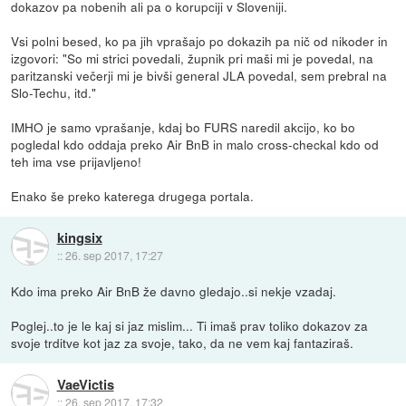
dokazov pa nobenih ali pa o korupciji v Sloveniji.
Vsi polni besed, ko pa jih vprašajo po dokazih pa nič od nikoder in
izgovori: "So mi strici povedali, župnik pri maši mi je povedal, na
paritzanski večerji mi je bivši general JLA povedal, sem prebral na
Slo-Techu, itd."
IMHO je samo vprašanje, kdaj bo FURS naredil akcijo, ko bo
pogledal kdo oddaja preko Air BnB in malo cross-checkal kdo od
teh ima vse prijavljeno!
Enako še preko katerega drugega portala.
kingsix
::
26. sep 2017, 17:27
Kdo ima preko Air BnB že davno gledajo..si nekje vzadaj.
Poglej..to je le kaj si jaz mislim... Ti imaš prav toliko dokazov za
svoje trditve kot jaz za svoje, tako, da ne vem kaj fantaziraš.
VaeVictis
::
26. sep 2017, 17:32