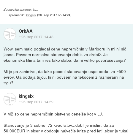
Zgodovina sprememb…
spremenilo:
kingsix
(
26. sep 2017 ob 14:24
)
OrkAA
::
26. sep 2017, 14:48
Wow, sem malo pogledal cene nepremičnin v Mariboru in mi ni nič
jasno. Povsem normalna stanovanja dobis za drobiž. Je
ekonomska klima tam res tako slaba, da ni veliko povpraševanja?
Mi je pa zanimivo, da tako poceni stanovanje uspe oddat za ~500
evrov. Ga oddaja tujcu, ki ni povsem na tekočem z razmerami na
trgu?
kingsix
::
26. sep 2017, 14:59
V MB so cene nepremičnin bistveno cenejše kot v LJ.
Stanovanje je 3 sobno, 72 kvadratov...dobil je mislim, da za
50.000EUR in sicer v obdobju največje krize pred leti..sicer je tukaj