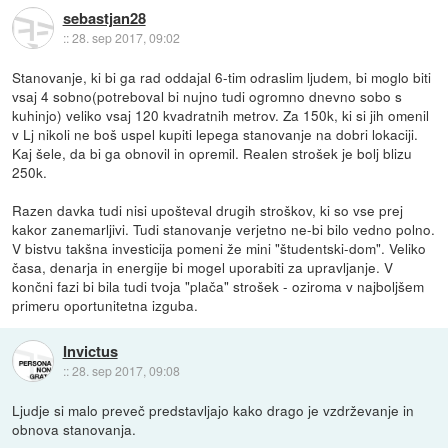
sebastjan28
::
28. sep 2017, 09:02
Stanovanje, ki bi ga rad oddajal 6-tim odraslim ljudem, bi moglo biti
vsaj 4 sobno(potreboval bi nujno tudi ogromno dnevno sobo s
kuhinjo) veliko vsaj 120 kvadratnih metrov. Za 150k, ki si jih omenil
v Lj nikoli ne boš uspel kupiti lepega stanovanje na dobri lokaciji.
Kaj šele, da bi ga obnovil in opremil. Realen strošek je bolj blizu
250k.
Razen davka tudi nisi upošteval drugih stroškov, ki so vse prej
kakor zanemarljivi. Tudi stanovanje verjetno ne-bi bilo vedno polno.
V bistvu takšna investicija pomeni že mini "študentski-dom". Veliko
časa, denarja in energije bi mogel uporabiti za upravljanje. V
končni fazi bi bila tudi tvoja "plača" strošek - oziroma v najboljšem
primeru oportunitetna izguba.
Invictus
::
28. sep 2017, 09:08
Ljudje si malo preveč predstavljajo kako drago je vzdrževanje in
obnova stanovanja.