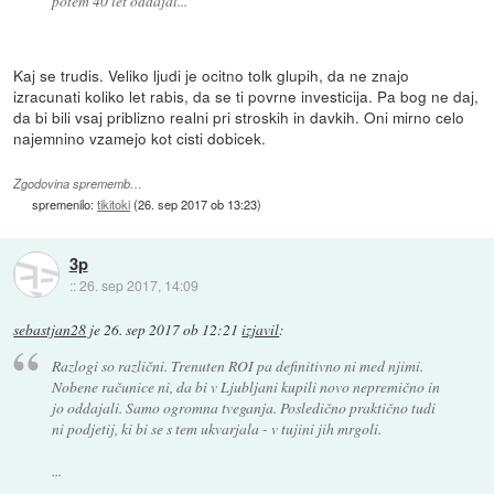
potem 40 let oddajal...
Kaj se trudis. Veliko ljudi je ocitno tolk glupih, da ne znajo
izracunati koliko let rabis, da se ti povrne investicija. Pa bog ne daj,
da bi bili vsaj priblizno realni pri stroskih in davkih. Oni mirno celo
najemnino vzamejo kot cisti dobicek.
Zgodovina sprememb…
spremenilo:
tikitoki
(
26. sep 2017 ob 13:23
)
3p
::
26. sep 2017, 14:09
sebastjan28
je
26. sep 2017 ob 12:21
izjavil
:
Razlogi so različni. Trenuten ROI pa definitivno ni med njimi.
Nobene računice ni, da bi v Ljubljani kupili novo nepremično in
jo oddajali. Samo ogromna tveganja. Posledično praktično tudi
ni podjetij, ki bi se s tem ukvarjala - v tujini jih mrgoli.
...