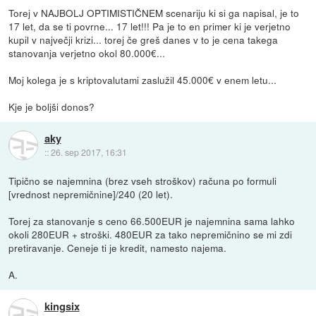
Torej v NAJBOLJ OPTIMISTIČNEM scenariju ki si ga napisal, je to
17 let, da se ti povrne... 17 let!!! Pa je to en primer ki je verjetno
kupil v največji krizi... torej če greš danes v to je cena takega
stanovanja verjetno okol 80.000€...
Moj kolega je s kriptovalutami zaslužil 45.000€ v enem letu...
Kje je boljši donos?
aky
::
26. sep 2017, 16:31
Tipično se najemnina (brez vseh stroškov) računa po formuli
[vrednost nepremičnine]/240 (20 let).
Torej za stanovanje s ceno 66.500EUR je najemnina sama lahko
okoli 280EUR + stroški. 480EUR za tako nepremičnino se mi zdi
pretiravanje. Ceneje ti je kredit, namesto najema.
A.
kingsix