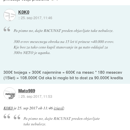
K0K0
::
25. sep 2017, 11:46
Pa pismo no, dajte RACUNAT preden objavljate take nebuloze.
300 evrov mesecnega obroka na 15 let ti prinese ~40.000 evrov.
Kje bos za tako ceno kupil stanovanje in ga nato oddajal za
300+ NETO je uganka.
300€ tvojega + 300€ najemnine = 600€ na mesec * 180 mesecev
(15let) = 108.000€ Od oka bi moglo bit to dost za 90.000€ kredita
Mato989
::
25. sep 2017, 11:53
K0K0
je
25. sep 2017 ob 11:46
izjavil
:
Pa pismo no, dajte RACUNAT preden objavljate
take nebuloze.