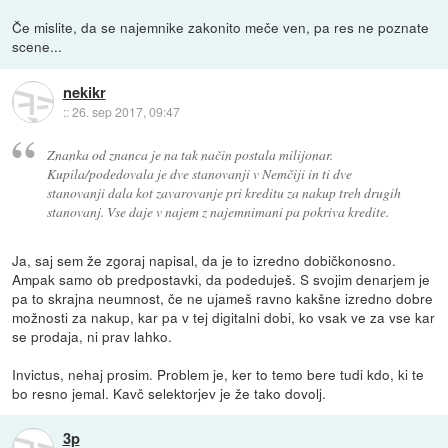
Če mislite, da se najemnike zakonito meče ven, pa res ne poznate
scene...
nekikr
::
26. sep 2017, 09:47
Znanka od znanca je na tak način postala milijonar.
Kupila/podedovala je dve stanovanji v Nemčiji in ti dve
stanovanji dala kot zavarovanje pri kreditu za nakup treh drugih
stanovanj. Vse daje v najem z najemnimani pa pokriva kredite.
Ja, saj sem že zgoraj napisal, da je to izredno dobičkonosno.
Ampak samo ob predpostavki, da podeduješ. S svojim denarjem je
pa to skrajna neumnost, če ne ujameš ravno kakšne izredno dobre
možnosti za nakup, kar pa v tej digitalni dobi, ko vsak ve za vse kar
se prodaja, ni prav lahko.
Invictus, nehaj prosim. Problem je, ker to temo bere tudi kdo, ki te
bo resno jemal. Kavč selektorjev je že tako dovolj.
3p