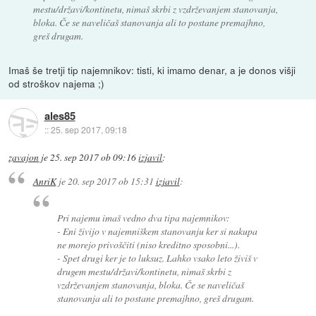
mestu/državi/kontinetu, nimaš skrbi z vzdrževanjem stanovanja,
bloka. Če se naveličaš stanovanja ali to postane premajhno,
greš drugam.
Imaš še tretji tip najemnikov: tisti, ki imamo denar, a je donos višji
od stroškov najema ;)
ales85
::
25. sep 2017, 09:18
zavajon
je
25. sep 2017 ob 09:16
izjavil
:
AnriK
je
20. sep 2017 ob 15:31
izjavil
:
Pri najemu imaš vedno dva tipa najemnikov:
- Eni živijo v najemniškem stanovanju ker si nakupa
ne morejo privoščiti (niso kreditno sposobni...).
- Spet drugi ker je to luksuz. Lahko vsako leto živiš v
drugem mestu/državi/kontinetu, nimaš skrbi z
vzdrževanjem stanovanja, bloka. Če se naveličaš
stanovanja ali to postane premajhno, greš drugam.