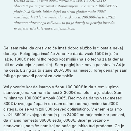
DOBIŠ kredit v višini 600€, moraš met cca. 1.300€ NETO
plače!!!! pa še zavarovat s stanovanjem... Če imaš 1.300€ NETO
plače in si škrtuh, lahko daješ na stran gladko malo 500€
nasolednjih 40 let in prideš do vložka cca. 280.000€ in to BREZ
obrestno obrestnega računa... to pa je dovolj za penzijo brez da
se zajebavaš s katerimoli najemnikom.
Sej sem rekel da greš v to če imaš dobro službo in ti ostaja nekaj
denarja. Poleg tega imaš še ženo tko da da vsak 150€ in je že
lažje. 1300€ neto ni tko redko kot misliš (na slo techu za ta denar
niti ne vstanejo iz postelje). Sam poglej kolk novih pasatov in A4 je
na cesti. Lizing za to stane 200-300€ na mesec. Torej denar je sam
folk ga ponavadi porabi za avtomobile.
Vsi govorite kot da imamo v žepu 100.000€ in da z tem kupimo
stanovanje na kar nam to nosi 2-3000€ na leto. To je slabo. Sam
mi nimamo 100.000€ ampak 300€. Recimo da damo vsak mesec
300€ iz svojega žepa in da nam ostane od najemnine še 200€
čistega, če se vam zdi 300 preveč optimistično. V enem letu smo
vložili 3600€ svojega denarja plus 2400€ od najemnin kar pomeni,
da imamo namesto 3600€ sedaj 6000€. Sicer je vezano v
stanovanju, sam če nam kej ne paše ga lahko tud prodamo. Če je
stanovanje kolkr tolk vredu bo skos polno. Kar je prazno so luknje.