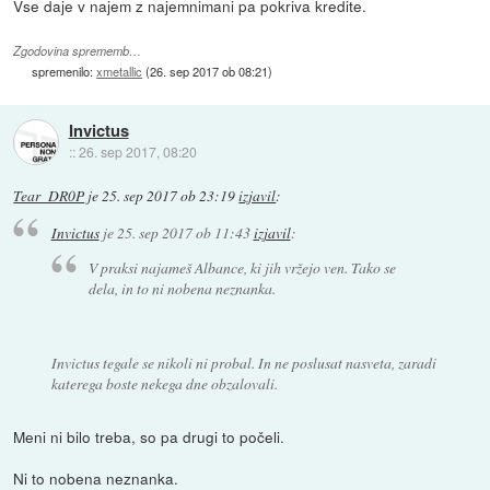
Vse daje v najem z najemnimani pa pokriva kredite.
Zgodovina sprememb…
spremenilo:
xmetallic
(
26. sep 2017 ob 08:21
)
Invictus
::
26. sep 2017, 08:20
Tear_DR0P
je
25. sep 2017 ob 23:19
izjavil
:
Invictus
je
25. sep 2017 ob 11:43
izjavil
:
V praksi najameš Albance, ki jih vržejo ven. Tako se
dela, in to ni nobena neznanka.
Invictus tegale se nikoli ni probal. In ne poslusat nasveta, zaradi
katerega boste nekega dne obzalovali.
Meni ni bilo treba, so pa drugi to počeli.
Ni to nobena neznanka.