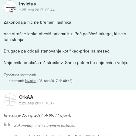
Invictus
::
25. sep 2017, 09:44
Zakonodaja nič ne bremeni lastnika.
Vse stroške lahko obesiš najemniku. Pač poiščeš takega, ki se s
tem strinja.
Drugače pa oddaš stanovanje kot fixed-price na mesec.
Najemnik ne plača nič stroškov. Samo potem bo najemnina večja.
Zgodovina sprememb…
spremenil:
Invictus
(
25. sep 2017 ob 09:45
)
OrkAA
::
25. sep 2017, 10:17
Invictus
je
25. sep 2017 ob 09:44
izjavil
:
Zakonodaja nič ne bremeni lastnika.