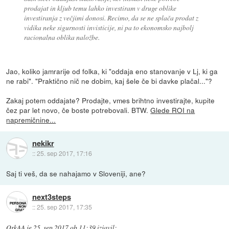
prodajat in kljub temu lahko investiram v druge oblike
investiranja z večjimi donosi. Recimo, da se ne splača prodat z
vidika neke sigurnosti invisticije, ni pa to ekonomsko najbolj
racionalna oblika naložbe.
Jao, koliko jamrarije od folka, ki "oddaja eno stanovanje v Lj, ki ga
ne rabi". "Praktično nič ne dobim, kaj šele če bi davke plačal..."?
Zakaj potem oddajate? Prodajte, vmes brihtno investirajte, kupite
čez par let novo, če boste potrebovali. BTW.
Glede ROI na
napremičnine...
nekikr
::
25. sep 2017, 17:16
Saj ti veš, da se nahajamo v Sloveniji, ane?
next3steps
::
25. sep 2017, 17:35
OrkAA
je
25. sep 2017 ob 11:39
izjavil
: