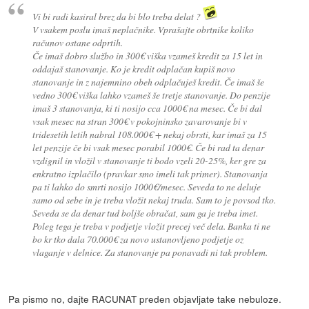
Vi bi radi kasiral brez da bi blo treba delat ?
V vsakem poslu imaš neplačnike. Vprašajte obrtnike koliko
računov ostane odprtih.
Če imaš dobro službo in 300€ viška vzameš kredit za 15 let in
oddajaš stanovanje. Ko je kredit odplačan kupiš novo
stanovanje in z najemnino obeh odplačuješ kredit. Če imaš še
vedno 300€ viška lahko vzameš še tretje stanovanje. Do penzije
imaš 3 stanovanja, ki ti nosijo cca 1000€ na mesec. Če bi dal
vsak mesec na stran 300€ v pokojninsko zavarovanje bi v
tridesetih letih nabral 108.000€ + nekaj obrsti, kar imaš za 15
let penzije če bi vsak mesec porabil 1000€. Če bi rad ta denar
vzdignil in vložil v stanovanje ti bodo vzeli 20-25%, ker gre za
enkratno izplačilo (pravkar smo imeli tak primer). Stanovanja
pa ti lahko do smrti nosijo 1000€/mesec. Seveda to ne deluje
samo od sebe in je treba vložit nekaj truda. Sam to je povsod tko.
Seveda se da denar tud boljše obračat, sam ga je treba imet.
Poleg tega je treba v podjetje vložit precej več dela. Banka ti ne
bo kr tko dala 70.000€ za novo ustanovljeno podjetje oz
vlaganje v delnice. Za stanovanje pa ponavadi ni tak problem.
Pa pismo no, dajte RACUNAT preden objavljate take nebuloze.