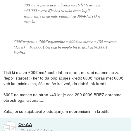
300 evrov mesecnega obroka na 15 let ti prinese
~40.000 evrov. Kje bos za tako ceno kupil
stanovanje in ga nato oddajal za 300+ NETO je
uganka.
300€ tvojega + 300€ najemnine = 600€ na mesec * 180 mesecev
(15let) = 108.000€ Od oka bi moglo bit to dost za 90.000€
kredita
Tisti ki ma za 600€ možnosti dat na stran, ne rabi najemnine za
"lepo" starost :) ker to da odplačuješ kredit 600€ moraš met 600€
več kot minimalca, čće ne še kaj več, da dobiš tak kredit.
600€ na mesec na stran x40 let je cca 290.000€ BREZ obrestno
obrestnega računa.....
Zakaj bi se zajebaval z oddajanjem nepremičnin in krediti.
OrkAA
::
25. sep 2017, 12:02