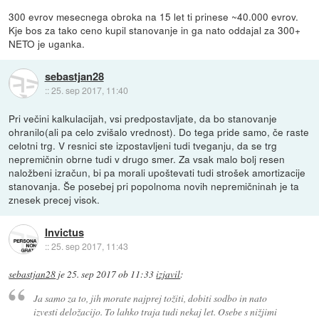
300 evrov mesecnega obroka na 15 let ti prinese ~40.000 evrov.
Kje bos za tako ceno kupil stanovanje in ga nato oddajal za 300+
NETO je uganka.
sebastjan28
::
25. sep 2017, 11:40
Pri večini kalkulacijah, vsi predpostavljate, da bo stanovanje
ohranilo(ali pa celo zvišalo vrednost). Do tega pride samo, če raste
celotni trg. V resnici ste izpostavljeni tudi tveganju, da se trg
nepremičnin obrne tudi v drugo smer. Za vsak malo bolj resen
naložbeni izračun, bi pa morali upoštevati tudi strošek amortizacije
stanovanja. Še posebej pri popolnoma novih nepremičninah je ta
znesek precej visok.
Invictus
::
25. sep 2017, 11:43
sebastjan28
je
25. sep 2017 ob 11:33
izjavil
:
Ja samo za to, jih morate najprej tožiti, dobiti sodbo in nato
izvesti deložacijo. To lahko traja tudi nekaj let. Osebe s nižjimi