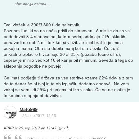
obrestnega računa.....
Tvoj vložek je 300€! 300 ti da najemnik.
Poznam ljudi ki so na način prišli do stanovanj. A mislite da so vsi
podedovali 3-4 stanovajna, katera sedaj oddajajo ? Pri skladih
ponavadi ne dobiš niti tolk kot si vložil. Je imel brat in je imela
pokojna mama. Oba sta dobila manj kot sta vložila. Če želiš
enkratno izplačilo ti vzamejo 20 al 25% (pozabu točno cifro),
čeprav je minilo več kot 10let kar je bil minimum. Seveda ti tega ob
sklepanju pogodbe ne povejo.
Če imaš podjetje ti država za vse storitve vzame 22% ddv-ja z tem
da ta denar še ni tvoj in te ob izplačilu dodatno obdavči. Ne vem
zakaj se vam zdi 25% pri najemnini tko visoko. Če se ne motim je
to končna stopnja obdavčitve.
Mato989
::
25. sep 2017, 12:56
K0K0
je
25. sep 2017 ob 12:47
izjavil
:
600€ na mesec na stran x40 let je cca 290.000€