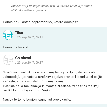
Imaš še tretji tip najemnikov: tisti, ki imamo denar, a je donos
višji od stroškov najema ;)
Donos na? Lastno nepremičnino, katero oddajaš?
Tilen
::
25. sep 2017, 09:21
Donos na kapital.
Go-ahead
::
25. sep 2017, 09:37
Sicer nisem šel nikoli računat, vendar ugotavljam, da pri takih
zakonodaji, kjer večina stroškov objekta bremeni lastnika, ni boljše
variante, kot da si v dolgoročnem najemu.
Pustimo neke top lokacije in mestna središča, vendar že v bližnji
okolici le teh ni nobene računice.
Naslov te teme jemljem samo kot provokacijo.