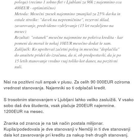
pologa) (recimo 1 sobno flet v Ljublani za 90k z najemnino cca
400EUR - optimistično)
Metoda: Mesečni znesek najemnino zmanjšaš za 25% davka in
ostale stroške: "davek na nepremičnine", rezervni sklad,
zavarovanje, predvideno vzdrževanje (15 let razdeljeno na
mesec)
Rezultat: "ostanek" mesečne najemnine ne pokriva kredita - kar
pomeni da moraš še nekaj 10EUR mesečno dodat še sam.
Zaključk: Ko upoštevaš začetni polog in mesečna "doplačila"
do anuitete prideš do izračuna, da si, ob predpostavki, da je po
15 letih stanovanje vredno vsaj toliko kot danes, na pozitivni
nuli.
Nisi na pozitivni nuli ampak v plusu. Za celih 90 000EUR oziroma
vrednost stanovanja. Najemniki so ti odplačali kredit.
S trosobnim stanovanjem v Ljubljani lahko veliko zasluižiš. V vsako
sobo daš dva študenta, vsak plačuje 200EUR najemnine.
1200EUR na mesec.
Znanka od znanca je na tak način postala milijonar.
Kupila/podedovala je dve stanovanji v Nemčiji in ti dve stanovanji
dala kot zavarovanje pri kreditu za nakup treh drugih stanovanj.