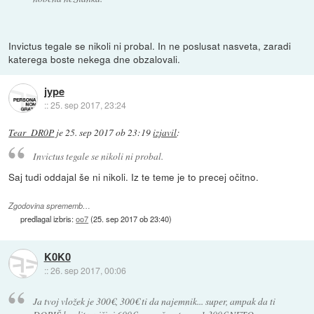
Invictus tegale se nikoli ni probal. In ne poslusat nasveta, zaradi
katerega boste nekega dne obzalovali.
jype
::
25. sep 2017, 23:24
Tear_DR0P
je
25. sep 2017 ob 23:19
izjavil
:
Invictus tegale se nikoli ni probal.
Saj tudi oddajal še ni nikoli. Iz te teme je to precej očitno.
Zgodovina sprememb…
predlagal izbris:
oo7
(
25. sep 2017 ob 23:40
)
K0K0
::
26. sep 2017, 00:06
Ja tvoj vložek je 300€, 300€ ti da najemnik... super, ampak da ti