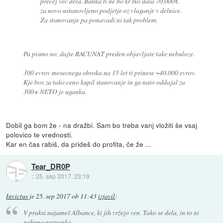
precej več dela. Banka ti ne bo kr tko dala 70.000€
za novo ustanovljeno podjetje oz vlaganje v delnice.
Za stanovanje pa ponavadi ni tak problem.
Pa pismo no, dajte RACUNAT preden objavljate take nebuloze.
300 evrov mesecnega obroka na 15 let ti prinese ~40.000 evrov.
Kje bos za tako ceno kupil stanovanje in ga nato oddajal za
300+ NETO je uganka.
Dobil ga bom že - na dražbi. Sam bo treba vanj vložiti še vsaj
polovico te vrednosti.
Kar en čas rabiš, da prideš do profita, če že ...
Tear_DR0P
::
25. sep 2017, 23:19
Invictus
je
25. sep 2017 ob 11:43
izjavil
:
V praksi najameš Albance, ki jih vržejo ven. Tako se dela, in to ni
nobena neznanka.