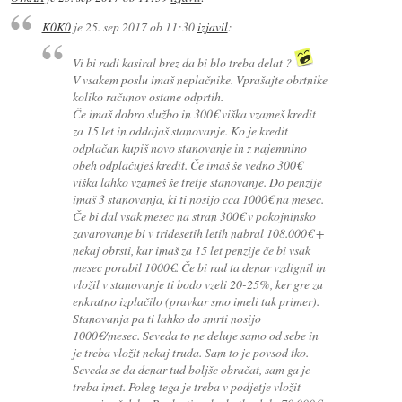
K0K0
je
25. sep 2017 ob 11:30
izjavil
:
Vi bi radi kasiral brez da bi blo treba delat ?
V vsakem poslu imaš neplačnike. Vprašajte obrtnike
koliko računov ostane odprtih.
Če imaš dobro službo in 300€ viška vzameš kredit
za 15 let in oddajaš stanovanje. Ko je kredit
odplačan kupiš novo stanovanje in z najemnino
obeh odplačuješ kredit. Če imaš še vedno 300€
viška lahko vzameš še tretje stanovanje. Do penzije
imaš 3 stanovanja, ki ti nosijo cca 1000€ na mesec.
Če bi dal vsak mesec na stran 300€ v pokojninsko
zavarovanje bi v tridesetih letih nabral 108.000€ +
nekaj obrsti, kar imaš za 15 let penzije če bi vsak
mesec porabil 1000€. Če bi rad ta denar vzdignil in
vložil v stanovanje ti bodo vzeli 20-25%, ker gre za
enkratno izplačilo (pravkar smo imeli tak primer).
Stanovanja pa ti lahko do smrti nosijo
1000€/mesec. Seveda to ne deluje samo od sebe in
je treba vložit nekaj truda. Sam to je povsod tko.
Seveda se da denar tud boljše obračat, sam ga je
treba imet. Poleg tega je treba v podjetje vložit