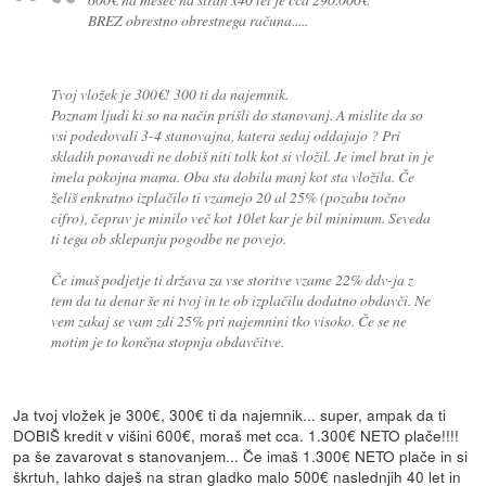
BREZ obrestno obrestnega računa.....
Tvoj vložek je 300€! 300 ti da najemnik.
Poznam ljudi ki so na način prišli do stanovanj. A mislite da so
vsi podedovali 3-4 stanovajna, katera sedaj oddajajo ? Pri
skladih ponavadi ne dobiš niti tolk kot si vložil. Je imel brat in je
imela pokojna mama. Oba sta dobila manj kot sta vložila. Če
želiš enkratno izplačilo ti vzamejo 20 al 25% (pozabu točno
cifro), čeprav je minilo več kot 10let kar je bil minimum. Seveda
ti tega ob sklepanju pogodbe ne povejo.
Če imaš podjetje ti država za vse storitve vzame 22% ddv-ja z
tem da ta denar še ni tvoj in te ob izplačilu dodatno obdavči. Ne
vem zakaj se vam zdi 25% pri najemnini tko visoko. Če se ne
motim je to končna stopnja obdavčitve.
Ja tvoj vložek je 300€, 300€ ti da najemnik... super, ampak da ti
DOBIŠ kredit v višini 600€, moraš met cca. 1.300€ NETO plače!!!!
pa še zavarovat s stanovanjem... Če imaš 1.300€ NETO plače in si
škrtuh, lahko daješ na stran gladko malo 500€ naslednjih 40 let in