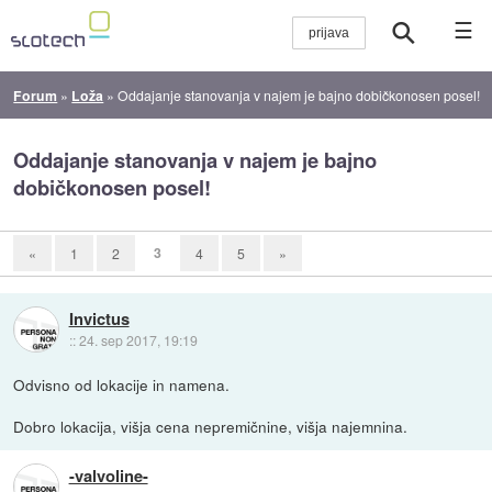
☰
Forum
»
Loža
»
Oddajanje stanovanja v najem je bajno dobičkonosen posel!
Oddajanje stanovanja v najem je bajno
dobičkonosen posel!
3
«
1
2
4
5
»
Invictus
::
24. sep 2017, 19:19
Odvisno od lokacije in namena.
Dobro lokacija, višja cena nepremičnine, višja najemnina.
-valvoline-