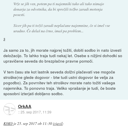
Vrže se jih ven, potem pa ti najemniki tako ali tako nimajo
denarja za odvetnika, da bi sprožili tožbo zaradi motenja
posesti.
Sicer jih pa ti tožiš zaradi neplačane najemnine, če si imel vse
uradno. Če delaš na črno, imaš pa problem...
ž
Ja samo za to, jih morate najprej tožiti, dobiti sodbo in nato izvesti
deložacijo. To lahko traja tudi nekaj let. Osebe s nižjimi dohodki so
upravičene seveda do brezplačne pravne pomoči.
V tem času ste kot lastnik seveda dolžni plačevati vse mogoče
stroške(ne glede dogovor - btw tudi ustni dogovor še velja za
pogodbo). Za povrnitev teh stroškov morate nato tožiti vašega
najemnika. To ponovno traja. Veliko vprašanje je tudi, če boste
sposobni izterjati dobljeno sodbo.
OrkAA
::
25. sep 2017, 11:39
K0K0
je
25. sep 2017 ob 11:30
izjavil
: