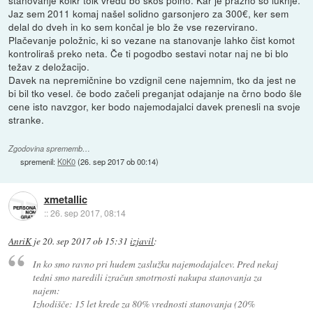
Jaz sem 2011 komaj našel solidno garsonjero za 300€, ker sem
delal do dveh in ko sem končal je blo že vse rezervirano.
Plačevanje položnic, ki so vezane na stanovanje lahko čist komot
kontroliraš preko neta. Če ti pogodbo sestavi notar naj ne bi blo
težav z deložacijo.
Davek na nepremičnine bo vzdignil cene najemnim, tko da jest ne
bi bil tko vesel. če bodo začeli preganjat odajanje na črno bodo šle
cene isto navzgor, ker bodo najemodajalci davek prenesli na svoje
stranke.
Zgodovina sprememb…
spremenil:
K0K0
(
26. sep 2017 ob 00:14
)
xmetallic
::
26. sep 2017, 08:14
AnriK
je
20. sep 2017 ob 15:31
izjavil
:
In ko smo ravno pri hudem zaslužku najemodajalcev. Pred nekaj
tedni smo naredili izračun smotrnosti nakupa stanovanja za
najem:
Izhodišče: 15 let krede za 80% vrednosti stanovanja (20%