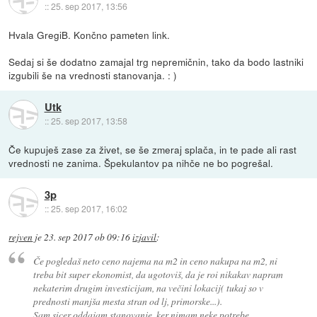
::
25. sep 2017, 13:56
Hvala GregiB. Končno pameten link.
Sedaj si še dodatno zamajal trg nepremičnin, tako da bodo lastniki
izgubili še na vrednosti stanovanja. : )
Utk
::
25. sep 2017, 13:58
Če kupuješ zase za živet, se še zmeraj splača, in te pade ali rast
vrednosti ne zanima. Špekulantov pa nihče ne bo pogrešal.
3p
::
25. sep 2017, 16:02
rejven
je
23. sep 2017 ob 09:16
izjavil
:
Če pogledaš neto ceno najema na m2 in ceno nakupa na m2, ni
treba bit super ekonomist, da ugotoviš, da je roi nikakav napram
nekaterim drugim investicijam, na večini lokacij( tukaj so v
prednosti manjša mesta stran od lj, primorske...).
Sam sicer oddajam stanovanje, ker nimam neke potrebe