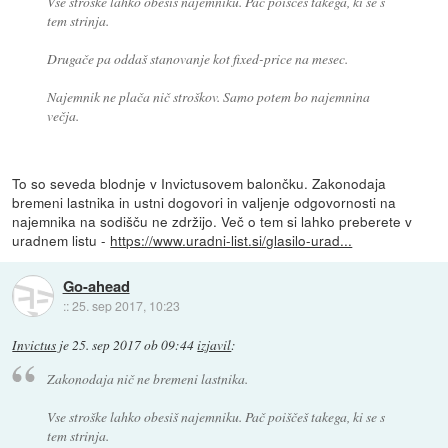
Vse stroške lahko obesiš najemniku. Pač poiščeš takega, ki se s
tem strinja.
Drugače pa oddaš stanovanje kot fixed-price na mesec.
Najemnik ne plača nič stroškov. Samo potem bo najemnina
večja.
To so seveda blodnje v Invictusovem balončku. Zakonodaja
bremeni lastnika in ustni dogovori in valjenje odgovornosti na
najemnika na sodišču ne zdržijo. Več o tem si lahko preberete v
uradnem listu -
https://www.uradni-list.si/glasilo-urad...
Go-ahead
::
25. sep 2017, 10:23
Invictus
je
25. sep 2017 ob 09:44
izjavil
:
Zakonodaja nič ne bremeni lastnika.
Vse stroške lahko obesiš najemniku. Pač poiščeš takega, ki se s
tem strinja.