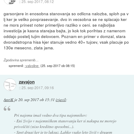
::
25. sep 2017, 08:12
garsonjere in enosobna stanovanja so odlicna nalozba, sploh pa v
lj ker je veliko povprasevanje. dvo in vecsobna se ne splacajo ker
ne mors prinest noter primerljivo razliko v ceni. se najboljsa
investicija je kasna starejsa bajta, jo kok tok porihtas z namenom
oddajo postelj tujim delovcem. Poznam en primer v domzal, stara
dvonadstropna hisa kjer stanuje vedno 40+ tujcev, vsak placuje po
130e mesecno, zlata jama.
Zgodovina sprememb…
spremenil:
-valvoline-
(
25. sep 2017 ob 08:15
)
zavajon
::
25. sep 2017, 09:16
AnriK
je
20. sep 2017 ob 15:31
izjavil
:
Pri najemu imaš vedno dva tipa najemnikov:
- Eni živijo v najemniškem stanovanju ker si nakupa ne morejo
privoščiti (niso kreditno sposobni...).
- Spet drugi ker je to luksuz. Lahko vsako leto živiš v drugem