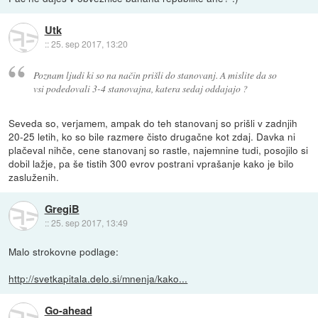
Utk
::
25. sep 2017, 13:20
Poznam ljudi ki so na način prišli do stanovanj. A mislite da so
vsi podedovali 3-4 stanovajna, katera sedaj oddajajo ?
Seveda so, verjamem, ampak do teh stanovanj so prišli v zadnjih
20-25 letih, ko so bile razmere čisto drugačne kot zdaj. Davka ni
plačeval nihče, cene stanovanj so rastle, najemnine tudi, posojilo si
dobil lažje, pa še tistih 300 evrov postrani vprašanje kako je bilo
zasluženih.
GregiB
::
25. sep 2017, 13:49
Malo strokovne podlage:
http://svetkapitala.delo.si/mnenja/kako...
Go-ahead