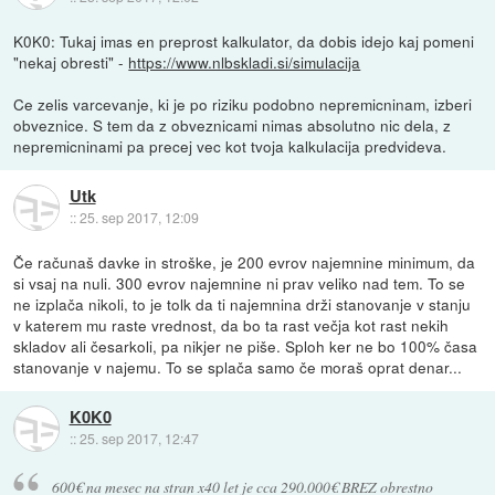
K0K0: Tukaj imas en preprost kalkulator, da dobis idejo kaj pomeni
"nekaj obresti" -
https://www.nlbskladi.si/simulacija
Ce zelis varcevanje, ki je po riziku podobno nepremicninam, izberi
obveznice. S tem da z obveznicami nimas absolutno nic dela, z
nepremicninami pa precej vec kot tvoja kalkulacija predvideva.
Utk
::
25. sep 2017, 12:09
Če računaš davke in stroške, je 200 evrov najemnine minimum, da
si vsaj na nuli. 300 evrov najemnine ni prav veliko nad tem. To se
ne izplača nikoli, to je tolk da ti najemnina drži stanovanje v stanju
v katerem mu raste vrednost, da bo ta rast večja kot rast nekih
skladov ali česarkoli, pa nikjer ne piše. Sploh ker ne bo 100% časa
stanovanje v najemu. To se splača samo če moraš oprat denar...
K0K0
::
25. sep 2017, 12:47
600€ na mesec na stran x40 let je cca 290.000€ BREZ obrestno