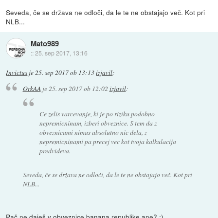
Seveda, če se država ne odloči, da le te ne obstajajo več. Kot pri
NLB...
Mato989
::
25. sep 2017, 13:16
Invictus
je
25. sep 2017 ob 13:13
izjavil
:
OrkAA
je
25. sep 2017 ob 12:02
izjavil
:
Ce zelis varcevanje, ki je po riziku podobno
nepremicninam, izberi obveznice. S tem da z
obveznicami nimas absolutno nic dela, z
nepremicninami pa precej vec kot tvoja kalkulacija
predvideva.
Seveda, če se država ne odloči, da le te ne obstajajo več. Kot pri
NLB...
Pač ne daješ v obveznice banana republike ane? :)