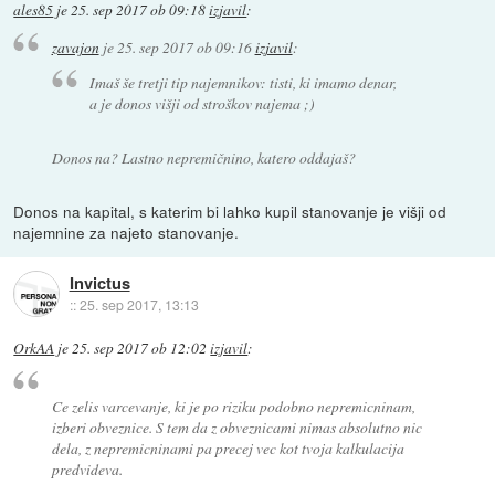
ales85
je
25. sep 2017 ob 09:18
izjavil
:
zavajon
je
25. sep 2017 ob 09:16
izjavil
:
Imaš še tretji tip najemnikov: tisti, ki imamo denar,
a je donos višji od stroškov najema ;)
Donos na? Lastno nepremičnino, katero oddajaš?
Donos na kapital, s katerim bi lahko kupil stanovanje je višji od
najemnine za najeto stanovanje.
Invictus
::
25. sep 2017, 13:13
OrkAA
je
25. sep 2017 ob 12:02
izjavil
:
Ce zelis varcevanje, ki je po riziku podobno nepremicninam,
izberi obveznice. S tem da z obveznicami nimas absolutno nic
dela, z nepremicninami pa precej vec kot tvoja kalkulacija
predvideva.