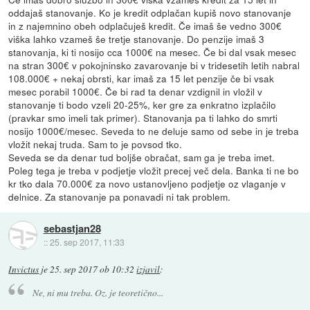
oddajaš stanovanje. Ko je kredit odplačan kupiš novo stanovanje
in z najemnino obeh odplačuješ kredit. Če imaš še vedno 300€
viška lahko vzameš še tretje stanovanje. Do penzije imaš 3
stanovanja, ki ti nosijo cca 1000€ na mesec. Če bi dal vsak mesec
na stran 300€ v pokojninsko zavarovanje bi v tridesetih letih nabral
108.000€ + nekaj obrsti, kar imaš za 15 let penzije če bi vsak
mesec porabil 1000€. Če bi rad ta denar vzdignil in vložil v
stanovanje ti bodo vzeli 20-25%, ker gre za enkratno izplačilo
(pravkar smo imeli tak primer). Stanovanja pa ti lahko do smrti
nosijo 1000€/mesec. Seveda to ne deluje samo od sebe in je treba
vložit nekaj truda. Sam to je povsod tko.
Seveda se da denar tud boljše obračat, sam ga je treba imet.
Poleg tega je treba v podjetje vložit precej več dela. Banka ti ne bo
kr tko dala 70.000€ za novo ustanovljeno podjetje oz vlaganje v
delnice. Za stanovanje pa ponavadi ni tak problem.
sebastjan28
::
25. sep 2017, 11:33
Invictus
je
25. sep 2017 ob 10:32
izjavil
:
Ne, ni mu treba. Oz. je teoretično...