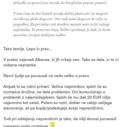
dohodki so upravičene seveda do brezplačne pravne pomoči.
V tem času ste kot lastnik seveda dolžni plačevati vse mogoče
stroške(ne glede dogovor - btw tudi ustni dogovor še velja za
pogodbo). Za povrnitev teh stroškov morate nato tožiti vašega
najemnika. To ponovno traja. Veliko vprašanje je tudi, če boste
sposobni izterjati dobljeno sodbo.
Tako teorija. Lepo in prav...
V praksi najameš Albance, ki jih vržejo ven. Tako se dela, in to ni
nobena neznanka.
Revni ljudje pa ponavadi ne vedo veliko o pravu.
Ampak to so robni primeri. Večina najemnikov, sploh če so
normalna družina, ne dela problemov. Oni komunicirajo o
problemih z najemodajalcem. Sploh če mu daš 20 EUR nižjo
najemnino kot ostali. Potem so notri, dokler ne rabijo večjega
stanovanja, ali pa kupijo/podedujejo svojo nepremičnino.
Tudi pri oddajanju nepremičnin je tako, da višji donosi ponavadi
prinesejo večje probleme
.