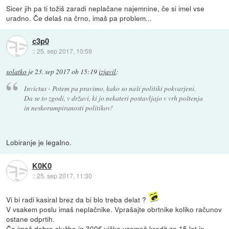
Sicer jih pa ti tožiš zaradi neplačane najemnine, če si imel vse
uradno. Če delaš na črno, imaš pa problem...
c3p0
::
25. sep 2017, 10:59
solatko
je
23. sep 2017 ob 15:19
izjavil
:
Invictus - Potem pa pravimo, kako so naši politiki pokvarjeni.
Da se to zgodi, v državi, ki jo nekateri postavljajo v vrh poštenja
in neskorumpiranosti politikov!
Lobiranje je legalno.
K0K0
::
25. sep 2017, 11:30
Vi bi radi kasiral brez da bi blo treba delat ?
V vsakem poslu imaš neplačnike. Vprašajte obrtnike koliko računov
ostane odprtih.
Če imaš dobro službo in 300€ viška vzameš kredit za 15 let in