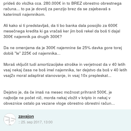
prideš do vložka cca. 280.000€ in to BREZ obrestno obrestnega
računa... to pa je dovolj za penzijo brez da se zajebavaš s
katerimoli najemnikom.
Ali kako si ti predstavljaš, da ti bo banka dala posojilo za 600€
mesečnega kredita ki ga vračaš ker jim boš rekel da boš ti dajal
300€ najemnik pa drugih 300€?
Da ne omenjama da je 300€ najemnine še 25% davka gore torej
dobiš "le" 225€ od najemnika...
Moraš vključit tudi amortizacijske stroške in verjetnost da v 40 letih
vsaj nekaj časa ne boš imel najemnika, ter dejstvo da boš v 40 letih
vsaj2x moral adaptirat stanovanje, in vsaj 10x prepleskat...
Dejstvo je, da če imaš na mesec možnost prihranit 500€, je
najbolje ne počet nič, morda nekaj vložit v kripto in nekaj v
obveznice ostalo pa vezane vloge obrestno obrestni račun...
zavajon
::
25. sep 2017, 13:00