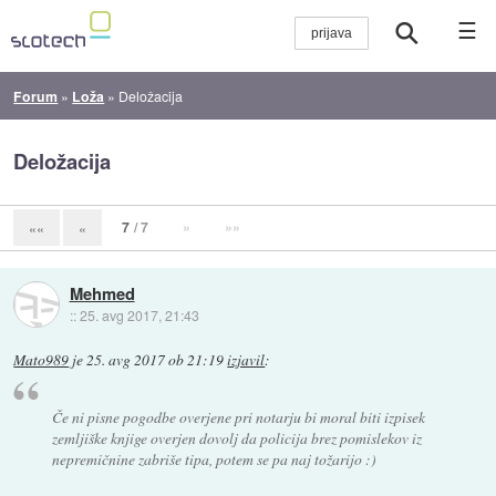
☰
Forum
»
Loža
»
Deložacija
Deložacija
7
/ 7
»
»»
««
«
Mehmed
::
25. avg 2017, 21:43
Mato989
je
25. avg 2017 ob 21:19
izjavil
:
Če ni pisne pogodbe overjene pri notarju bi moral biti izpisek
zemljiške knjige overjen dovolj da policija brez pomislekov iz
nepremičnine zabriše tipa, potem se pa naj tožarijo :)