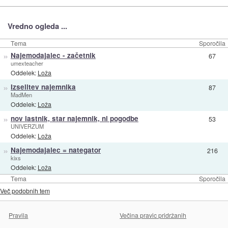
Vredno ogleda ...
Tema
Sporočila
»
Najemodajalec - začetnik
67
umexteacher
Oddelek:
Loža
»
Izselitev najemnika
87
MadMen
Oddelek:
Loža
»
nov lastnik, star najemnik, ni pogodbe
53
UNIVERZUM
Oddelek:
Loža
»
Najemodajalec = nategator
216
kixs
Oddelek:
Loža
Tema
Sporočila
Več podobnih tem
Pravila
Večina pravic pridržanih