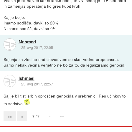
Včasih je bil največ kar si lahko dobil, ISDN, sedaj je LTE standard
in zamenjaš operaterja ko greš kupit kruh.
Kaj je bolje:
Imamo sodišča, davki so 20%
Nimamo sodišč, davki so 0%.
Mehmed
::
25. avg 2017, 22:05
Sojenja za zlocine nad clovestvom so skor vedno prepocasna.
Samo nekak vecina verjetno ne bo za to, da legaliziramo genocid.
Ishmael
::
25. avg 2017, 22:57
Saj je bil tisti srbin oproščen genocida v srebrenici. Res učinkovito
to sodstvo
7
/ 7
»
»»
««
«