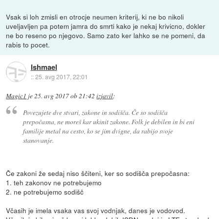
Vsak si loh zmisli en otrocje neumen kriterij, ki ne bo nikoli
uveljavljen pa potem jamra do smrti kako je nekaj krivicno, dokler
ne bo reseno po njegovo. Samo zato ker lahko se ne pomeni, da
rabis to pocet.
Ishmael
::
25. avg 2017, 22:01
Magic1
je
25. avg 2017 ob 21:42
izjavil
:
Povezujete dve stvari, zakone in sodišča. Če so sodišča
prepočasna, ne moreš kar ukinit zakone. Folk je debilen in bi eni
familije metal na cesto, ko se jim dvigne, da rabijo svoje
stanovanje.
Če zakoni že sedaj niso ščiteni, ker so sodišča prepočasna:
1. teh zakonov ne potrebujemo
2. ne potrebujemo sodišč
Včasih je imela vsaka vas svoj vodnjak, danes je vodovod.