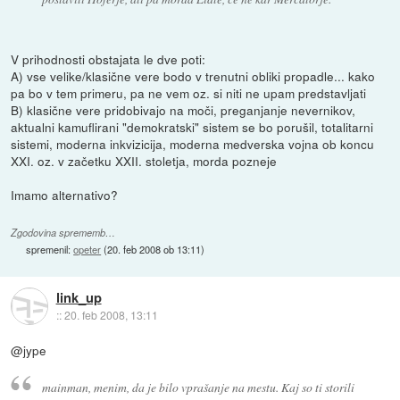
V prihodnosti obstajata le dve poti:
A) vse velike/klasične vere bodo v trenutni obliki propadle... kako
pa bo v tem primeru, pa ne vem oz. si niti ne upam predstavljati
B) klasične vere pridobivajo na moči, preganjanje nevernikov,
aktualni kamuflirani "demokratski" sistem se bo porušil, totalitarni
sistemi, moderna inkvizicija, moderna medverska vojna ob koncu
XXI. oz. v začetku XXII. stoletja, morda pozneje
Imamo alternativo?
Zgodovina sprememb…
spremenil:
opeter
(
20. feb 2008 ob 13:11
)
link_up
::
20. feb 2008, 13:11
@jype
mainman, menim, da je bilo vprašanje na mestu. Kaj so ti storili