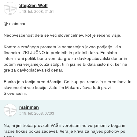
Step2en Wolf
::
18. feb 2008, 21:51
@ mainman
Neobveščenost dela še več slovencelnev, kot je rečeno višje.
Kontrola zračnega prometa je samostojno javno podjetje, ki s
financira IZKLJUČNO in preletnih in priletnih taks. En slabo
informirani politik bune ven, da gre za davkoplačevalski denar in
potem vsi verjamejo. Za stolp, ti in jaz ne bi dala čisto nič, ker ne
gre za davkoplačevalski denar.
Enako je s fobijo pred džamijo. Cel kup pol resnic in stereotipov. In
slovenceljni vse kupijo. Zato jim Makarovičeva tudi pravi
Slovencelni.
mainman
::
19. feb 2008, 07:03
Ne, ni jim treba prevzeti VAŠE vere(sam ne verjamem v boga in
razne hokus pokus zadeve). Vera je kriva za največ pokolov po
svetu.