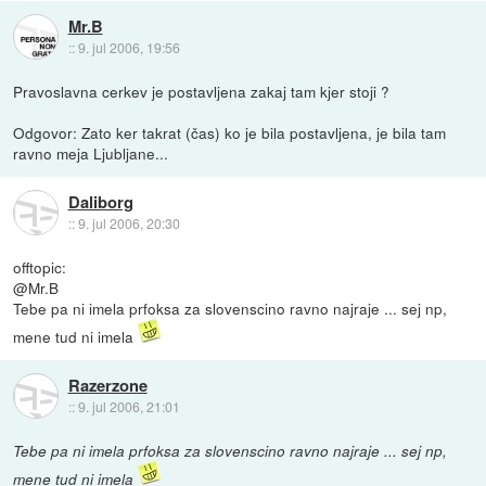
Mr.B
::
9. jul 2006, 19:56
Pravoslavna cerkev je postavljena zakaj tam kjer stoji ?
Odgovor: Zato ker takrat (čas) ko je bila postavljena, je bila tam
ravno meja Ljubljane...
Daliborg
::
9. jul 2006, 20:30
offtopic:
@Mr.B
Tebe pa ni imela prfoksa za slovenscino ravno najraje ... sej np,
mene tud ni imela
Razerzone
::
9. jul 2006, 21:01
Tebe pa ni imela prfoksa za slovenscino ravno najraje ... sej np,
mene tud ni imela