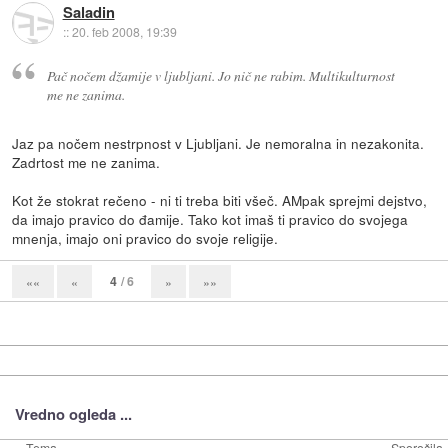
Saladin
::
20. feb 2008, 19:39
Pač nočem džamije v ljubljani. Jo nič ne rabim. Multikulturnost
me ne zanima.
Jaz pa nočem nestrpnost v Ljubljani. Je nemoralna in nezakonita.
Zadrtost me ne zanima.
Kot že stokrat rečeno - ni ti treba biti všeč. AMpak sprejmi dejstvo,
da imajo pravico do đamije. Tako kot imaš ti pravico do svojega
mnenja, imajo oni pravico do svoje religije.
4
/ 6
««
«
»
»»
Vredno ogleda ...
Tema
Sporočila