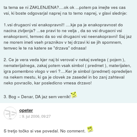
ta tema se ni ZAKLENJENA?....ok ok ...potem pa imejte ves cas
vsi, ki boste odgovarjal naprej na to temo naprej, v glavi slednje:
1.vsi drugacni vsi enakopravni!! ....kje pa je enakopravnost do
nacina zivljenja? ...se pravi to ne velja , da so vsi drugacni vsi
enakopravni, temvec da so vsi drugacni vsi neenakopravni! Saj jaz
ne morem imeti vseh praznikov v tej drzavi ki se jih spomnem,
temvec le te na katere se "drzava" odnasa!
2. Ce je vera veda kjer naj bi veroval v nekaj svetega ( pojem ),
nematerijalnega, zakaj potem vsak simbol ( predmet ), materijalen,
igra pomembno vlogo v veri ?....Ker je simbol (predmet) opredeljen
na nekem mestu, ki ga je clovek ze zasedel in bo zanj zahteval
neko povracilo, kar posledicno vmesa drzavo!
3. Bog = Denar, DA jaz sem vernik!
opeter
::
9. jul 2006, 09:27
S tretjo točko si vse povedal. No comment.