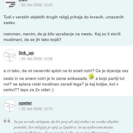
::
20. feb 2008, 13:00
Tudi v verskih objektih drugih religij prihaja do krvavih, umazanih
zadev.
mainman, menim, da je bilo vprašanje na mestu. Kaj so ti storili
muslimani, da se jih tako bojiš?
link_up
::
20. feb 2008, 13:08
a ni tako, da mi neverniki sploh ne bi smeli notri? Ce je dzamija cez
cesto in ne smem notri je to zame ambasada
a bojo partiji tut
not? se splaca ratat musliman zaradi tega? je kaj boljse, kot v
cerkvi?? lepo za 2x videt :)
opeter
::
20. feb 2008, 13:10
Se pa seveda strinjam, da bo prej ali slej treba vse verske objekte
porušiti, ker religija je opij za ljudstvo, in na njihovem mestu
postaviti Hoferje, ali pa morda Lidle, če ne kar Mercatorje.