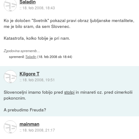
Saladin
::
18. feb 2008, 18:43
Ko je določen "Svetnik" pokazal pravi obraz ljubljanske mentalitete,
me je bilo sram, da sem Slovenec.
Katastrofa, kolko fobije je pri nam.
Zgodovina sprememb…
spremenil:
Saladin
(
18. feb 2008 ob 18:44
)
Kilgore T
::
18. feb 2008, 19:51
Slovenceljni imamo fobijo pred
stolpi
in minareti oz. pred cimerkolii
pokoncnim.
A prebudimo Freuda?
mainman
::
18. feb 2008, 21:17