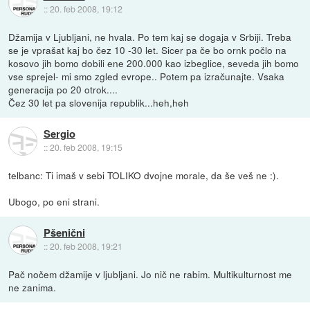
::
20. feb 2008, 19:12
Džamija v Ljubljani, ne hvala. Po tem kaj se dogaja v Srbiji. Treba
se je vprašat kaj bo čez 10 -30 let. Sicer pa če bo ornk počlo na
kosovo jih bomo dobili ene 200.000 kao izbeglice, seveda jih bomo
vse sprejel- mi smo zgled evrope.. Potem pa izračunajte. Vsaka
generacija po 20 otrok....
Čez 30 let pa slovenija republik...heh,heh
Sergio
::
20. feb 2008, 19:15
telbanc: Ti imaš v sebi TOLIKO dvojne morale, da še veš ne :).
Ubogo, po eni strani.
Pšenični
::
20. feb 2008, 19:21
Pač nočem džamije v ljubljani. Jo nič ne rabim. Multikulturnost me
ne zanima.