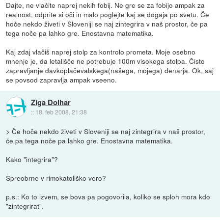
Dajte, ne vlačite naprej nekih fobij. Ne gre se za fobijo ampak za
realnost, odprite si oči in malo poglejte kaj se dogaja po svetu. Če
hoče nekdo živeti v Sloveniji se naj zintegrira v naš prostor, če pa
tega noče pa lahko gre. Enostavna matematika.
Kaj zdaj vlačiš naprej stolp za kontrolo prometa. Moje osebno
mnenje je, da letališče ne potrebuje 100m visokega stolpa. Čisto
zapravljanje davkoplačevalskega(našega, mojega) denarja. Ok, saj
se povsod zapravlja ampak vseeno.
Ziga Dolhar
::
18. feb 2008, 21:38
> Če hoče nekdo živeti v Sloveniji se naj zintegrira v naš prostor,
če pa tega noče pa lahko gre. Enostavna matematika.
Kako "integrira"?
Spreobrne v rimokatoliško vero?
p.s.: Ko to izvem, se bova pa pogovorila, koliko se sploh mora kdo
"zintegrirat".