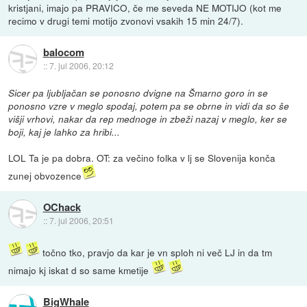
kristjani, imajo pa PRAVICO, če me seveda NE MOTIJO (kot me
recimo v drugi temi motijo zvonovi vsakih 15 min 24/7).
balocom
::
7. jul 2006, 20:12
Sicer pa ljubljačan se ponosno dvigne na Šmarno goro in se
ponosno vzre v meglo spodaj, potem pa se obrne in vidi da so še
višji vrhovi, nakar da rep mednoge in zbeži nazaj v meglo, ker se
boji, kaj je lahko za hribi...
LOL Ta je pa dobra. OT: za večino folka v lj se Slovenija konča
zunej obvozence
OChack
::
7. jul 2006, 20:51
točno tko, pravjo da kar je vn sploh ni več LJ in da tm
nimajo kj iskat d so same kmetije
BigWhale