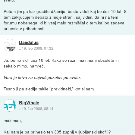
Potem jim pa kar gradite džamijo, boste videli kaj bo čez 10 let. S
tem zaključujem debato z moje strani, saj vidim, da ni na tem
forumu nobenega, ki bi vsaj malo razmišljal o tem kaj bo zadeva
prinesla v prihodnosti.
Daedalus
::
19. feb 2008, 07:32
Ja, bomo vidli čez 10 let. Kako so razni mainmani obsolete in
sekajo mimo, namreč.
Vera je kriva za največ pokolov po svetu.
Tesno ji pa sledijo takile "previdneži," kot si sam.
BigWhale
::
19. feb 2008, 08:14
mainman,
Kaj nam je pa prineslo teh 305 zupnij v ljubljanski skofiji?