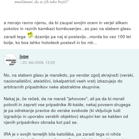
muslimani, da se jih tako bojiš?
a morajo ravno njemu, da bi zaupal svojim ocem in verjel slikam
pokolov in raznih kamikazi bombuserjev...so pac na slabem glasu
zaradi tega
dzamijo pa naj si postavijo...morda bo cez 100 let
bolje, ko bos lahko holodeck postavil in bo mir...
jype
::
20. feb 2008, 13:29
No, na slabem glasu je marsikdo, pa vendar zgolj skrajneži (verski,
nacionalistični, ateistični, lokalpatrioti vseh vrst) izkazujejo do
arbitrarnih pripadnikov neke abstraktne skupnine.
Nekaj je, če rečeš, da ne maraš "jehovcev", ali pa da bi morali
poloviti in zapreti vse pripadnike Al-kaide, nekaj povsem drugega
je pa odrekanje pravice do verske svobode (ki vključuje tudi
izgradnjo in uporabo verskih objektov) skupini ker se kakšen od
njenih pripadnikov obnaša kot pač se.
IRA je v svojih temeljih bila katoliška, pa zaradi tega ni nihče