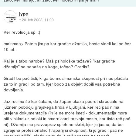
jype
::
20. feb 2008, 11:09
Ker revolucija spi :)
mainman> Potem jim pa kar gradite džamijo, boste videli kaj bo čez
10 let.
Kaj je s tabo narobe? Maš psihološke težave? "kar gradite
džamijo" se nanaša na koga, točno? Gradis?
Gradil bo pač tisti, ki ga bo muslimanska skupnost pri nas plačala
za to in gradil bo tam, kjer bodo za objekt dobili vsa potrebna
dovoljenja.
Jaz recimo še kar čakam, da župan ukaza podret skrpucalo na
južnem pobočju grajskega hriba v Ljubljani, ker reč pač nima
urejene dokumentacije (in je ne more imeti - dokumentacija mora
biti v skladu z odloki in smernicami razvoja mesta, kar tista reč pač
ni). Džamija me pravzaprav sploh ne skrbi, kjer je jasno, da bo
zgrajena profesionalno (traparij si skupnost, ki jo gradi, pač ne
more privoščiti, glede na to da je reč nonstop na tapeti).