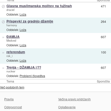
⊘
Glasna muslimanska molitev na fužinah
471
draciel
Oddelek:
Loža
⊘
Prispevki za gradnjo džamije
264
harmony
Oddelek:
Loža
»
ĐAMIJA
607
Medved
Oddelek:
Loža
»
referendum
100
rok_i
Oddelek:
Loža
»
Trenja - DŽAMIJA:)??
607
nuclear
Oddelek:
Problemi človeštva
Tema
Sporočila
Več podobnih tem
Pravila
Večina pravic pridržanih
Odgovornost
Oglaševanje