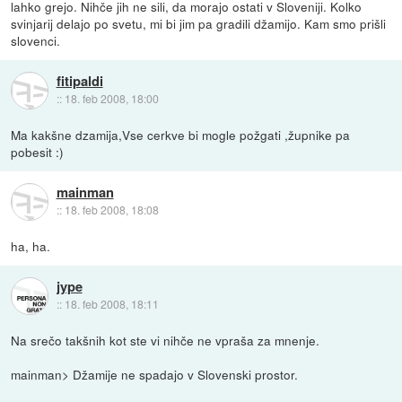
lahko grejo. Nihče jih ne sili, da morajo ostati v Sloveniji. Kolko
svinjarij delajo po svetu, mi bi jim pa gradili džamijo. Kam smo prišli
slovenci.
fitipaldi
::
18. feb 2008, 18:00
Ma kakšne dzamija,Vse cerkve bi mogle požgati ,župnike pa
pobesit :)
mainman
::
18. feb 2008, 18:08
ha, ha.
jype
::
18. feb 2008, 18:11
Na srečo takšnih kot ste vi nihče ne vpraša za mnenje.
mainman> Džamije ne spadajo v Slovenski prostor.