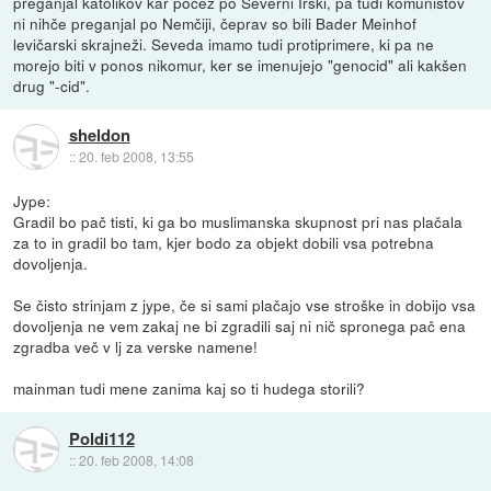
preganjal katolikov kar počez po Severni Irski, pa tudi komunistov
ni nihče preganjal po Nemčiji, čeprav so bili Bader Meinhof
levičarski skrajneži. Seveda imamo tudi protiprimere, ki pa ne
morejo biti v ponos nikomur, ker se imenujejo "genocid" ali kakšen
drug "-cid".
sheldon
::
20. feb 2008, 13:55
Jype:
Gradil bo pač tisti, ki ga bo muslimanska skupnost pri nas plačala
za to in gradil bo tam, kjer bodo za objekt dobili vsa potrebna
dovoljenja.
Se čisto strinjam z jype, če si sami plačajo vse stroške in dobijo vsa
dovoljenja ne vem zakaj ne bi zgradili saj ni nič spronega pač ena
zgradba več v lj za verske namene!
mainman tudi mene zanima kaj so ti hudega storili?
Poldi112
::
20. feb 2008, 14:08