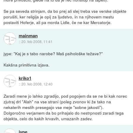
Se pa seveda strinjam, da bo prej ali slej treba vse verske objekte
porušiti, ker religija je opij za ljudstvo, in na njihovem mestu
postaviti Hoferje, ali pa morda Lidle, če ne kar Mercatorje.
mainman
::
20. feb 2008, 11:41
jype: "Kaj je s tabo narobe? Maš psihološke težave?"
Kakšna primitivna izjava.
kriko1
::
20. feb 2008, 12:40
Zaradi mene jo lahko zgradijo, pod pogojem da se ne bi kak norec
zjutraj drl "Alah" na vse strani (poleg zvonov ki že tako na
nekaterih mestih presegajo vse meje "sobne jakosti").
Dolgoročno verjamem da bo prihajalo do nestrpnosti zaradi tega
objekta, celo do kakih krvavih, umazanih zadev.
jype