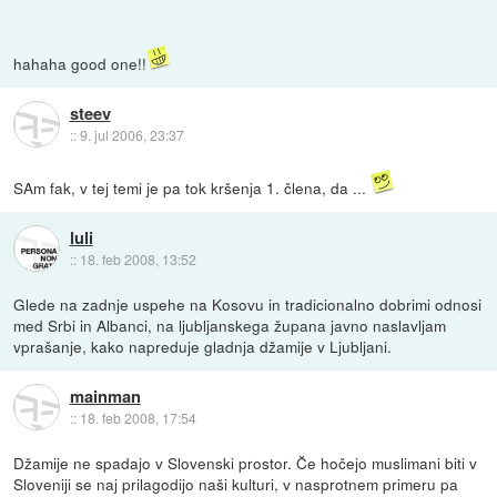
hahaha good one!!
steev
::
9. jul 2006, 23:37
SAm fak, v tej temi je pa tok kršenja 1. člena, da ...
luli
::
18. feb 2008, 13:52
Glede na zadnje uspehe na Kosovu in tradicionalno dobrimi odnosi
med Srbi in Albanci, na ljubljanskega župana javno naslavljam
vprašanje, kako napreduje gladnja džamije v Ljubljani.
mainman
::
18. feb 2008, 17:54
Džamije ne spadajo v Slovenski prostor. Če hočejo muslimani biti v
Sloveniji se naj prilagodijo naši kulturi, v nasprotnem primeru pa