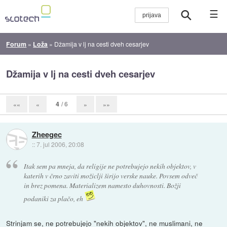
☰
Forum
»
Loža
»
Džamija v lj na cesti dveh cesarjev
Džamija v lj na cesti dveh cesarjev
4
/ 6
««
«
»
»»
Zheegec
::
7. jul 2006, 20:08
Itak sem pa mneja, da religije ne potrebujejo nekih objektov, v
katerih v črno zaviti možiclji širijo verske nauke. Povsem odveč
in brez pomena. Materializem namesto duhovnosti. Božji
podaniki za plačo, eh
Strinjam se, ne potrebujejo "nekih objektov", ne muslimani, ne