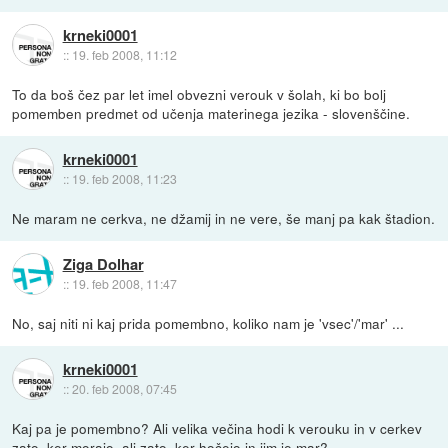
krneki0001
::
19. feb 2008, 11:12
To da boš čez par let imel obvezni verouk v šolah, ki bo bolj
pomemben predmet od učenja materinega jezika - slovenščine.
krneki0001
::
19. feb 2008, 11:23
Ne maram ne cerkva, ne džamij in ne vere, še manj pa kak štadion.
Ziga Dolhar
::
19. feb 2008, 11:47
No, saj niti ni kaj prida pomembno, koliko nam je 'vsec'/'mar' ...
krneki0001
::
20. feb 2008, 07:45
Kaj pa je pomembno? Ali velika večina hodi k verouku in v cerkev
zato, ker morajo, ali zato, ker hočejo in jim je mar?