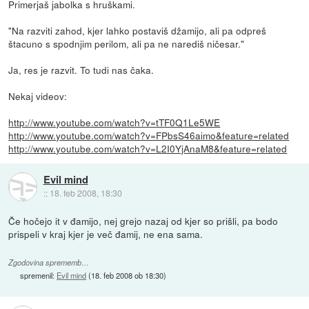
Primerjaš jabolka s hruškami.
"Na razviti zahod, kjer lahko postaviš džamijo, ali pa odpreš
štacuno s spodnjim perilom, ali pa ne narediš ničesar."
Ja, res je razvit. To tudi nas čaka.
Nekaj videov:
http://www.youtube.com/watch?v=tTF0Q1Le5WE
http://www.youtube.com/watch?v=FPbsS46aimo&feature=related
http://www.youtube.com/watch?v=L2I0YjAnaM8&feature=related
Evil mind
::
18. feb 2008, 18:30
Če hočejo it v đamijo, nej grejo nazaj od kjer so prišli, pa bodo
prispeli v kraj kjer je več đamij, ne ena sama.
Zgodovina sprememb…
spremenil:
Evil mind
(
18. feb 2008 ob 18:30
)