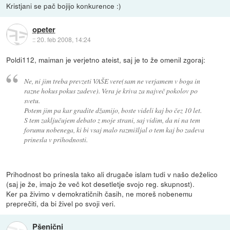
Kristjani se pač bojijo konkurence :)
opeter
::
20. feb 2008, 14:24
Poldi112, maiman je verjetno ateist, saj je to že omenil zgoraj:
Ne, ni jim treba prevzeti VAŠE vere(sam ne verjamem v boga in
razne hokus pokus zadeve). Vera je kriva za največ pokolov po
svetu.
Potem jim pa kar gradite džamijo, boste videli kaj bo čez 10 let.
S tem zaključujem debato z moje strani, saj vidim, da ni na tem
forumu nobenega, ki bi vsaj malo razmišljal o tem kaj bo zadeva
prinesla v prihodnosti.
Prihodnost bo prinesla tako ali drugače islam tudi v našo deželico
(saj je že, imajo že več kot desetletje svojo reg. skupnost).
Ker pa živimo v demokratičnih časih, ne moreš nobenemu
preprečiti, da bi živel po svoji veri.
Pšenični