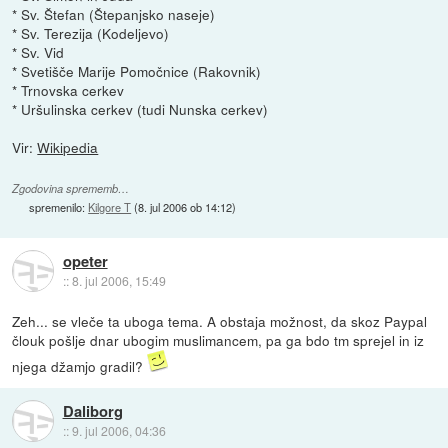
* Sv. Štefan (Štepanjsko naseje)
* Sv. Terezija (Kodeljevo)
* Sv. Vid
* Svetišče Marije Pomočnice (Rakovnik)
* Trnovska cerkev
* Uršulinska cerkev (tudi Nunska cerkev)
Vir:
Wikipedia
Zgodovina sprememb…
spremenilo:
Kilgore T
(
8. jul 2006 ob 14:12
)
opeter
::
8. jul 2006, 15:49
Zeh... se vleče ta uboga tema. A obstaja možnost, da skoz Paypal
člouk pošlje dnar ubogim muslimancem, pa ga bdo tm sprejel in iz
njega džamjo gradil?
Daliborg
::
9. jul 2006, 04:36