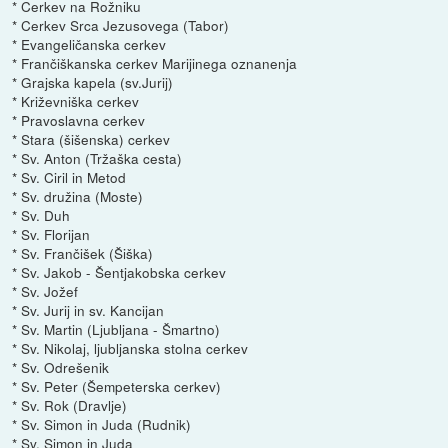
* Cerkev na Rožniku
* Cerkev Srca Jezusovega (Tabor)
* Evangeličanska cerkev
* Frančiškanska cerkev Marijinega oznanenja
* Grajska kapela (sv.Jurij)
* Križevniška cerkev
* Pravoslavna cerkev
* Stara (šišenska) cerkev
* Sv. Anton (Tržaška cesta)
* Sv. Ciril in Metod
* Sv. družina (Moste)
* Sv. Duh
* Sv. Florijan
* Sv. Frančišek (Šiška)
* Sv. Jakob - Šentjakobska cerkev
* Sv. Jožef
* Sv. Jurij in sv. Kancijan
* Sv. Martin (Ljubljana - Šmartno)
* Sv. Nikolaj, ljubljanska stolna cerkev
* Sv. Odrešenik
* Sv. Peter (Šempeterska cerkev)
* Sv. Rok (Dravlje)
* Sv. Simon in Juda (Rudnik)
* Sv. Simon in Juda