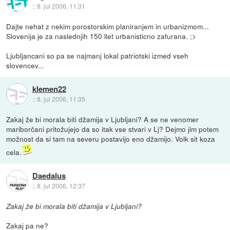
::
8. jul 2006, 11:31
Dajte nehat z nekim porostorskim planiranjem in urbanizmom...
Slovenija je za naslednjih 150 llet urbanisticno zafurana. ;>
Ljubljancani so pa se najmanj lokal patriotski izmed vseh
slovencev...
klemen22
::
8. jul 2006, 11:35
Zakaj že bi morala biti džamija v Ljubljani? A se ne venomer
mariborčani pritožujejo da so itak vse stvari v Lj? Dejmo jim potem
možnost da si tam na severu postavijo eno džamijo. Volk sit koza
cela.
Daedalus
::
8. jul 2006, 12:37
Zakaj že bi morala biti džamija v Ljubljani?
Zakaj pa ne?