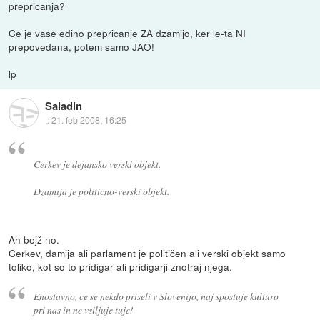
prepricanja?
Ce je vase edino prepricanje ZA dzamijo, ker le-ta NI
prepovedana, potem samo JAO!
lp
Saladin
::
21. feb 2008, 16:25
Cerkev je dejansko verski objekt.
Dzamija je politicno-verski objekt.
Ah bejž no.
Cerkev, đamija ali parlament je političen ali verski objekt samo
toliko, kot so to pridigar ali pridigarji znotraj njega.
Enostavno, ce se nekdo priseli v Slovenijo, naj spostuje kulturo
pri nas in ne vsiljuje tuje!