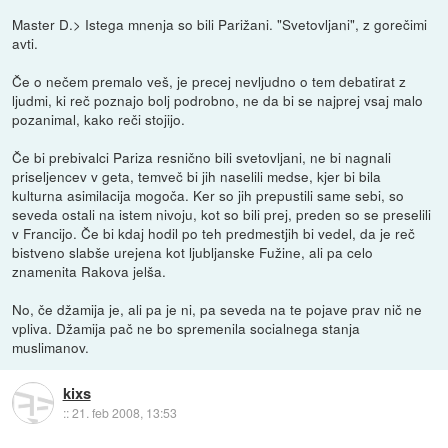
Master D.> Istega mnenja so bili Parižani. "Svetovljani", z gorečimi
avti.
Če o nečem premalo veš, je precej nevljudno o tem debatirat z
ljudmi, ki reč poznajo bolj podrobno, ne da bi se najprej vsaj malo
pozanimal, kako reči stojijo.
Če bi prebivalci Pariza resnično bili svetovljani, ne bi nagnali
priseljencev v geta, temveč bi jih naselili medse, kjer bi bila
kulturna asimilacija mogoča. Ker so jih prepustili same sebi, so
seveda ostali na istem nivoju, kot so bili prej, preden so se preselili
v Francijo. Če bi kdaj hodil po teh predmestjih bi vedel, da je reč
bistveno slabše urejena kot ljubljanske Fužine, ali pa celo
znamenita Rakova jelša.
No, če džamija je, ali pa je ni, pa seveda na te pojave prav nič ne
vpliva. Džamija pač ne bo spremenila socialnega stanja
muslimanov.
kixs
::
21. feb 2008, 13:53