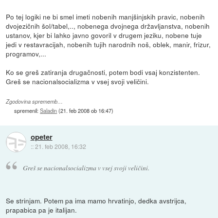
Po tej logiki ne bi smel imeti nobenih manjšinjskih pravic, nobenih
dvojezičnih šol/tabel,.., nobenega dvojnega državljanstva, nobenih
ustanov, kjer bi lahko javno govoril v drugem jeziku, nobene tuje
jedi v restavracijah, nobenih tujih narodnih noš, oblek, manir, frizur,
programov,...
Ko se greš zatiranja drugačnosti, potem bodi vsaj konzistenten.
Greš se nacionalsocializma v vsej svoji veličini.
Zgodovina sprememb…
spremenil:
Saladin
(
21. feb 2008 ob 16:47
)
opeter
::
21. feb 2008, 16:32
Greš se nacionalsocializma v vsej svoji veličini.
Se strinjam. Potem pa ima mamo hrvatinjo, dedka avstrijca,
prapabica pa je italijan.