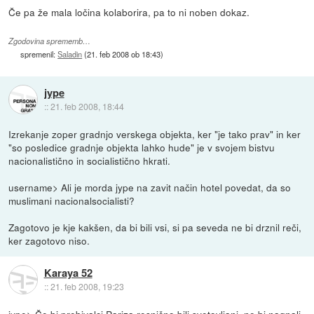
Če pa že mala ločina kolaborira, pa to ni noben dokaz.
Zgodovina sprememb…
spremenil:
Saladin
(
21. feb 2008 ob 18:43
)
jype
::
21. feb 2008, 18:44
Izrekanje zoper gradnjo verskega objekta, ker "je tako prav" in ker
"so posledice gradnje objekta lahko hude" je v svojem bistvu
nacionalistično in socialistično hkrati.
username> Ali je morda jype na zavit način hotel povedat, da so
muslimani nacionalsocialisti?
Zagotovo je kje kakšen, da bi bili vsi, si pa seveda ne bi drznil reči,
ker zagotovo niso.
Karaya 52
::
21. feb 2008, 19:23