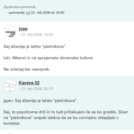
Zgodovina sprememb…
spremenilo:
luli
(
21. feb 2008 ob 19:45
)
jype
::
21. feb 2008, 19:52
Saj džamija je lahko "plečnikova".
luli> Albanci in ne sprejemate slovenske kulture.
Ne zmerjaj kar vsevprek.
Karaya 52
::
21. feb 2008, 22:15
jype> Saj džamija je lahko "plečnikova".
Saj, to popolnoma drži in to tudi pričakujem če se bo gradilo. Sicer
ne "plečnikova" ampak takšna da se bo normalno vklapljala v
kontekst.