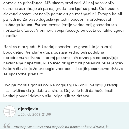
domovi za priseljence. Nič nimam proti veri. Ali naj se vklopijo
oziroma asimilirajo ali pa naj gredo tam kjer so prišli. Če hočemo
slovenci obstati kot nacija potem druge možnosti ni. Evropa bo ali
pa tudi ne.Za bivšo Jugoslavijo tudi nobeden ni predvideval
takšnega konca. Evropa medse jemlje vedno bolj gospodarsko
nerazvite države. V primeru večje recesije po svetu se lahko zgodi
marsikaj.
Recimo o razpadu EU sedaj nobeden ne govori, to je skoraj
bogokletno. Vendar evropa postaja vedno bolj podobna
nerodnemu velikanu, znotraj posameznih držav pa se pojavljajo
nacionalne napetosti, ki so med drugim tudi posledica priseljencev
katerh število je že preseglo vrednost, ki so jih posamezne države
še sposobne prebavit.
Dvojna morala gor ali dol.Na dogajanju v Srbiji, Nemčiji ,Franciji
.........vidimo da je dobrota sirota. Dejtvo je tudi da hoče imeti
kapital poceni delovno silo, briga njih za državo.
djordjevic
::
20. feb 2008, 21:09
Pravzaprav mi trenutno ne pade na pamet nobena država, ki