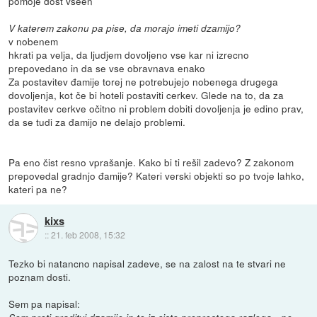
pomoje dost vseen
V katerem zakonu pa pise, da morajo imeti dzamijo?
v nobenem
hkrati pa velja, da ljudjem dovoljeno vse kar ni izrecno
prepovedano in da se vse obravnava enako
Za postavitev đamije torej ne potrebujejo nobenega drugega
dovoljenja, kot če bi hoteli postaviti cerkev. Glede na to, da za
postavitev cerkve očitno ni problem dobiti dovoljenja je edino prav,
da se tudi za đamijo ne delajo problemi.
Pa eno čist resno vprašanje. Kako bi ti rešil zadevo? Z zakonom
prepovedal gradnjo đamije? Kateri verski objekti so po tvoje lahko,
kateri pa ne?
kixs
::
21. feb 2008, 15:32
Tezko bi natancno napisal zadeve, se na zalost na te stvari ne
poznam dosti.
Sem pa napisal: