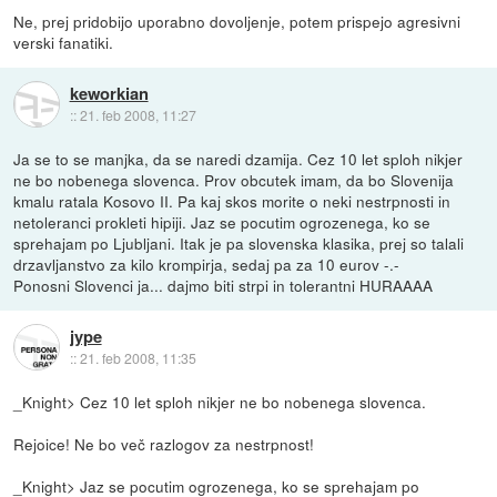
Ne, prej pridobijo uporabno dovoljenje, potem prispejo agresivni
verski fanatiki.
keworkian
::
21. feb 2008, 11:27
Ja se to se manjka, da se naredi dzamija. Cez 10 let sploh nikjer
ne bo nobenega slovenca. Prov obcutek imam, da bo Slovenija
kmalu ratala Kosovo II. Pa kaj skos morite o neki nestrpnosti in
netoleranci prokleti hipiji. Jaz se pocutim ogrozenega, ko se
sprehajam po Ljubljani. Itak je pa slovenska klasika, prej so talali
drzavljanstvo za kilo krompirja, sedaj pa za 10 eurov -.-
Ponosni Slovenci ja... dajmo biti strpi in tolerantni HURAAAA
jype
::
21. feb 2008, 11:35
_Knight> Cez 10 let sploh nikjer ne bo nobenega slovenca.
Rejoice! Ne bo več razlogov za nestrpnost!
_Knight> Jaz se pocutim ogrozenega, ko se sprehajam po