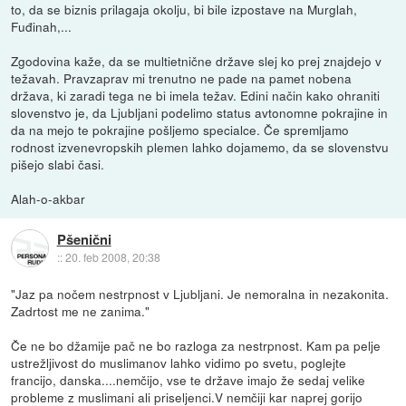
to, da se biznis prilagaja okolju, bi bile izpostave na Murglah,
Fuđinah,...
Zgodovina kaže, da se multietnične države slej ko prej znajdejo v
težavah. Pravzaprav mi trenutno ne pade na pamet nobena
država, ki zaradi tega ne bi imela težav. Edini način kako ohraniti
slovenstvo je, da Ljubljani podelimo status avtonomne pokrajine in
da na mejo te pokrajine pošljemo specialce. Če spremljamo
rodnost izvenevropskih plemen lahko dojamemo, da se slovenstvu
pišejo slabi časi.
Alah-o-akbar
Pšenični
::
20. feb 2008, 20:38
"Jaz pa nočem nestrpnost v Ljubljani. Je nemoralna in nezakonita.
Zadrtost me ne zanima."
Če ne bo džamije pač ne bo razloga za nestrpnost. Kam pa pelje
ustrežljivost do muslimanov lahko vidimo po svetu, poglejte
francijo, danska....nemčijo, vse te države imajo že sedaj velike
probleme z muslimani ali priseljenci.V nemčiji kar naprej gorijo