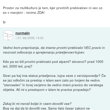
Prostor za multikulturo je tam, kjer prvotnih prebivalcev ni vec oz.
so v manjsini - recimo ZDA!
lp
nurmaln
::
21. feb 2008, 14:02
Vedno bom prepricanja, da imamo prvotni prebivalci VEC pravic in
moznost odlocanja o sprejemanju priseljencev/tujcev.
Kdo pa so bili prvotni prebivalci pod alpami? slovenci? pred 1000
leti, 2000 leti, prej?
Sicer pa kaj ima status priseljenca, tujca veze z veroizpovedjo? Če
se jaz odločim za prestop v islam sem zato po tvojem še vedno
"staroselec" in torej verjetno še vedno imam pravico do verskega
objekta. Ali mi s prestopom v islam te pravice propadejo?
Zakaj bi mi morali boljsi in vsem dovoliti vse?
Bog ne daj da bi dovolili vse. Samo tisto česar zakoni ne