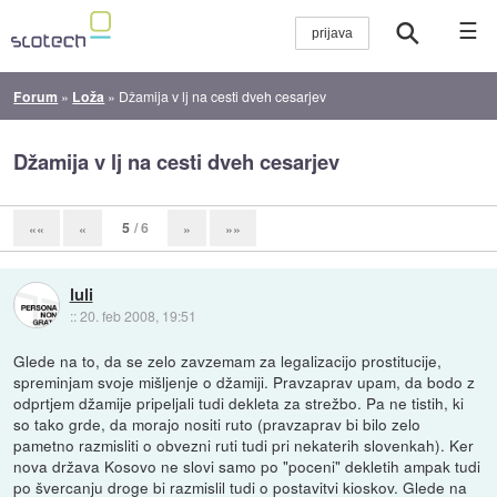
☰
Forum
»
Loža
»
Džamija v lj na cesti dveh cesarjev
Džamija v lj na cesti dveh cesarjev
5
/ 6
««
«
»
»»
luli
::
20. feb 2008, 19:51
Glede na to, da se zelo zavzemam za legalizacijo prostitucije,
spreminjam svoje mišljenje o džamiji. Pravzaprav upam, da bodo z
odprtjem džamije pripeljali tudi dekleta za strežbo. Pa ne tistih, ki
so tako grde, da morajo nositi ruto (pravzaprav bi bilo zelo
pametno razmisliti o obvezni ruti tudi pri nekaterih slovenkah). Ker
nova država Kosovo ne slovi samo po "poceni" dekletih ampak tudi
po švercanju droge bi razmislil tudi o postavitvi kioskov. Glede na