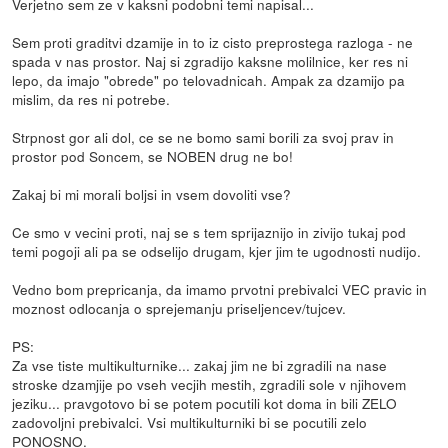
Verjetno sem ze v kaksni podobni temi napisal...
Sem proti graditvi dzamije in to iz cisto preprostega razloga - ne
spada v nas prostor. Naj si zgradijo kaksne molilnice, ker res ni
lepo, da imajo "obrede" po telovadnicah. Ampak za dzamijo pa
mislim, da res ni potrebe.
Strpnost gor ali dol, ce se ne bomo sami borili za svoj prav in
prostor pod Soncem, se NOBEN drug ne bo!
Zakaj bi mi morali boljsi in vsem dovoliti vse?
Ce smo v vecini proti, naj se s tem sprijaznijo in zivijo tukaj pod
temi pogoji ali pa se odselijo drugam, kjer jim te ugodnosti nudijo.
Vedno bom prepricanja, da imamo prvotni prebivalci VEC pravic in
moznost odlocanja o sprejemanju priseljencev/tujcev.
PS:
Za vse tiste multikulturnike... zakaj jim ne bi zgradili na nase
stroske dzamjije po vseh vecjih mestih, zgradili sole v njihovem
jeziku... pravgotovo bi se potem pocutili kot doma in bili ZELO
zadovoljni prebivalci. Vsi multikulturniki bi se pocutili zelo
PONOSNO.