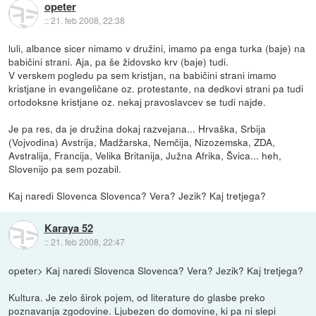
opeter
::
21. feb 2008, 22:38
luli, albance sicer nimamo v družini, imamo pa enga turka (baje) na
babičini strani. Aja, pa še židovsko krv (baje) tudi.
V verskem pogledu pa sem kristjan, na babičini strani imamo
kristjane in evangeličane oz. protestante, na dedkovi strani pa tudi
ortodoksne kristjane oz. nekaj pravoslavcev se tudi najde.
Je pa res, da je družina dokaj razvejana... Hrvaška, Srbija
(Vojvodina) Avstrija, Madžarska, Nemčija, Nizozemska, ZDA,
Avstralija, Francija, Velika Britanija, Južna Afrika, Švica... heh,
Slovenijo pa sem pozabil.
Kaj naredi Slovenca Slovenca? Vera? Jezik? Kaj tretjega?
Karaya 52
::
21. feb 2008, 22:47
opeter> Kaj naredi Slovenca Slovenca? Vera? Jezik? Kaj tretjega?
Kultura. Je zelo širok pojem, od literature do glasbe preko
poznavanja zgodovine. Ljubezen do domovine, ki pa ni slepi