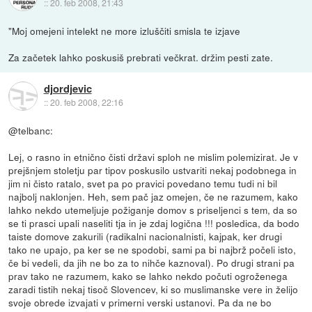
::
20. feb 2008, 21:43
"Moj omejeni intelekt ne more izluščiti smisla te izjave
Za začetek lahko poskusiš prebrati večkrat. držim pesti zate.
djordjevic
::
20. feb 2008, 22:16
@telbanc:
Lej, o rasno in etnično čisti državi sploh ne mislim polemizirat. Je v
prejšnjem stoletju par tipov poskusilo ustvariti nekaj podobnega in
jim ni čisto ratalo, svet pa po pravici povedano temu tudi ni bil
najbolj naklonjen. Heh, sem pač jaz omejen, če ne razumem, kako
lahko nekdo utemeljuje požiganje domov s priseljenci s tem, da so
se ti prasci upali naseliti tja in je zdaj logična !!! posledica, da bodo
taiste domove zakurili (radikalni nacionalnisti, kajpak, ker drugi
tako ne upajo, pa ker se ne spodobi, sami pa bi najbrž počeli isto,
če bi vedeli, da jih ne bo za to nihče kaznoval). Po drugi strani pa
prav tako ne razumem, kako se lahko nekdo počuti ogroženega
zaradi tistih nekaj tisoč Slovencev, ki so muslimanske vere in želijo
svoje obrede izvajati v primerni verski ustanovi. Pa da ne bo