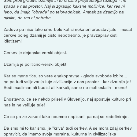
Sem proti graditvi dzamije in to iz cisto preprostega razloga - ne
spada v nas prostor. Naj si zgradijo kaksne molilnice, ker res ni
lepo, da imajo "obrede" po telovadnicah. Ampak za dzamijo pa
mislim, da res ni potrebe.
Zadeve pa niso tako crno-bele kot si nekateri predstavljate - mesat
cerkve poleg dzamij je cisto nepotrebno, je pravzaprav cisti
idiotizem!
Cerkev je dejansko verski objekt.
Dzamija je politicno-verski objekt.
Kar se mene tice, so vere enakopravne - glede svobode izbire...
ne pa tudi vsiljevanja tuje civilizacije v nas prostor - kar dzamija je!
Bodi musliman ali budist ali karkoli, samo ne moti ostalih - mene!
Enostavno, ce se nekdo priseli v Slovenijo, naj spostuje kulturo pri
nas in ne vsiljuje tuje!
Ce so pa ze zakoni tako neumno napisani, pa naj se redefinirajo.
Da smo mi to kar smo, je "kriva" tudi cerkev. A se mora zdaj cerkev
opravicit, da imamo svoja moralna, kulturna in civilizacijska