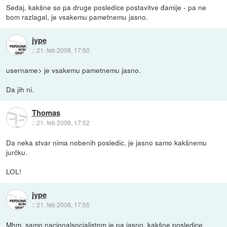
Sedaj, kakšne so pa druge posledice postavitve đamije - pa ne
bom razlagal, je vsakemu pametnemu jasno.
jype
::
21. feb 2008, 17:50
username> je vsakemu pametnemu jasno.
Da jih ni.
Thomas
::
21. feb 2008, 17:52
Da neka stvar nima nobenih posledic, je jasno samo kakšnemu
jurčku.
LOL!
jype
::
21. feb 2008, 17:55
Mhm, samo nacionalsocialistom je pa jasno, kakšne posledice