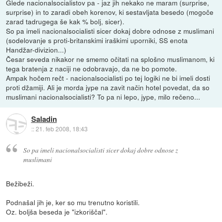
Glede nacionalsocialistov pa - jaz jih nekako ne maram (surprise,
surprise) in to zaradi obeh korenov, ki sestavljata besedo (mogoče
zarad tadrugega še kak % bolj, sicer).
So pa imeli nacionalsocialisti sicer dokaj dobre odnose z muslimani
(sodelovanje s proti-britanskimi iraškimi uporniki, SS enota
Handžar-divizion...)
Česar seveda nikakor ne smemo očitati na splošno muslimanom, ki
tega bratenja z naciji ne odobravajo, da ne bo pomote.
Ampak hočem rečt - nacionalsocialisti po tej logiki ne bi imeli dosti
proti džamiji. Ali je morda jype na zavit način hotel povedat, da so
muslimani nacionalsocialisti? To pa ni lepo, jype, milo rečeno...
Saladin
::
21. feb 2008, 18:43
So pa imeli nacionalsocialisti sicer dokaj dobre odnose z
muslimani
Bežibeži.
Podnašal jih je, ker so mu trenutno koristili.
Oz. boljša beseda je "izkoriščal".