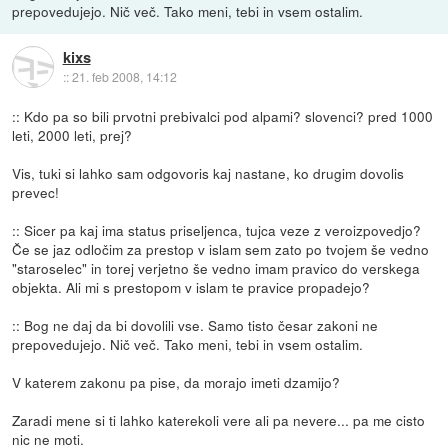
prepovedujejo. Nič več. Tako meni, tebi in vsem ostalim.
kixs
::
21. feb 2008, 14:12
:: Kdo pa so bili prvotni prebivalci pod alpami? slovenci? pred 1000
leti, 2000 leti, prej?
Vis, tuki si lahko sam odgovoris kaj nastane, ko drugim dovolis
prevec!
:: Sicer pa kaj ima status priseljenca, tujca veze z veroizpovedjo?
Če se jaz odločim za prestop v islam sem zato po tvojem še vedno
"staroselec" in torej verjetno še vedno imam pravico do verskega
objekta. Ali mi s prestopom v islam te pravice propadejo?
:: Bog ne daj da bi dovolili vse. Samo tisto česar zakoni ne
prepovedujejo. Nič več. Tako meni, tebi in vsem ostalim.
V katerem zakonu pa pise, da morajo imeti dzamijo?
Zaradi mene si ti lahko katerekoli vere ali pa nevere... pa me cisto
nic ne moti.