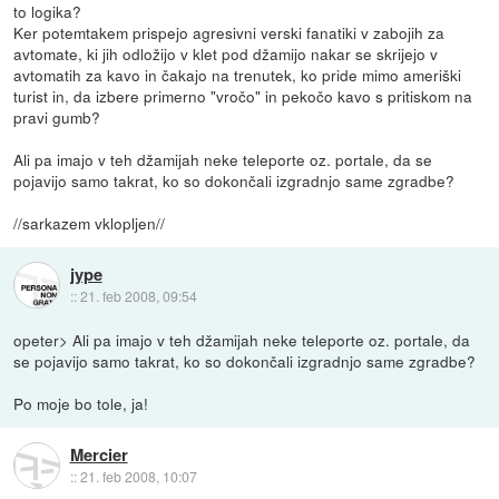
to logika?
Ker potemtakem prispejo agresivni verski fanatiki v zabojih za
avtomate, ki jih odložijo v klet pod džamijo nakar se skrijejo v
avtomatih za kavo in čakajo na trenutek, ko pride mimo ameriški
turist in, da izbere primerno "vročo" in pekočo kavo s pritiskom na
pravi gumb?
Ali pa imajo v teh džamijah neke teleporte oz. portale, da se
pojavijo samo takrat, ko so dokončali izgradnjo same zgradbe?
//sarkazem vklopljen//
jype
::
21. feb 2008, 09:54
opeter> Ali pa imajo v teh džamijah neke teleporte oz. portale, da
se pojavijo samo takrat, ko so dokončali izgradnjo same zgradbe?
Po moje bo tole, ja!
Mercier
::
21. feb 2008, 10:07