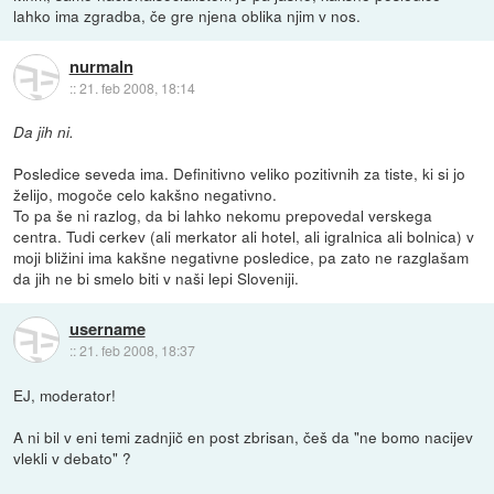
lahko ima zgradba, če gre njena oblika njim v nos.
nurmaln
::
21. feb 2008, 18:14
Da jih ni.
Posledice seveda ima. Definitivno veliko pozitivnih za tiste, ki si jo
želijo, mogoče celo kakšno negativno.
To pa še ni razlog, da bi lahko nekomu prepovedal verskega
centra. Tudi cerkev (ali merkator ali hotel, ali igralnica ali bolnica) v
moji bližini ima kakšne negativne posledice, pa zato ne razglašam
da jih ne bi smelo biti v naši lepi Sloveniji.
username
::
21. feb 2008, 18:37
EJ, moderator!
A ni bil v eni temi zadnjič en post zbrisan, češ da "ne bomo nacijev
vlekli v debato" ?