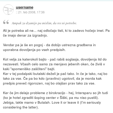
username
::
21. feb 2008, 17:36
Ampak za dzamijo pa mislim, da res ni potrebe.
Ali je potreba ali ne... naj odločajo tisti, ki to zadevo hočejo imet. Pa
če imajo denar za izgradnjo.
Vendar pa je še en pogoj - da dobijo ustrezna gradbena in
uporabna dovoljenja po vseh predpisih.
Kot velja za katerokoli bajto - pač rabiš soglasja, dovoljenja itd do
nezavesti. Včasih celo samo za menjavo jebenih oken, če živiš v
kaki "spomeniško zaščiteni" bajti.
Ker v tej podalpski butalski deželi je pač tako. In če je tako, naj bo
tako za vse. Če pa bo kdo (pravilno) ugotovil, da je morda kak
predpis preveč rigorozen, naj bo olajšan prav tako za vse.
Ker če jim delajo probleme z birokracijo - hej, Intersparu so jih tudi
(ko je hotel zgraditi šoping center v Šiški, pa mu niso pustili).
Jebiga, takle mamo v Butalah. Love it or leave it (I'm seriously
considering the latter).