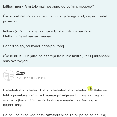
lufthammer> A ni tole mal nestrpno do vernih, mogoče?
Če bi prebral vrstico do konca bi nemara ugotovil, kaj sem želel
povedati.
telbanc> Pač nočem džamije v ljubljani. Jo nič ne rabim.
Multikulturnost me ne zanima.
Poberi se tja, od koder prihajaš, torej.
(Če bi bil iz Ljubljane, te džamija ne bi nič motila, ker Ljubljančani
smo svetovljani.)
Grey
::
20. feb 2008, 23:06
Hahahahahahahaha...hahahahahahahahahahaha.
Kako so
lahko priseljenci krivi za kurjenje priseljenskih domov? Dejga no
srat tel(e)banc. Krivi so radikalni nacionalisti - v Nemčiji so to
najbrž skini.
Pa itq...če bi se kdo hotel razstrelit bi se že ali pa se še bo. Saj