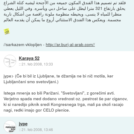
فلقد تم تصميم هذا الفندق المكون جميعه من الأجنحة ليشبه كتلة الشراع
يحلق بارتفاع 321 مترا ليطل على ساحل دبي ويأسره. وفي الليل يعطي
منظرا للمياه لا ينسى، ويحيطه منظومة ملونة راقصة من أشكال نارية
مجسمة. ويعكس هذا الفندق الاستثنائي أروع ما يمكن أن يقدمه العالم
//sarkazem vklopljen -
http://ar.burj-al-arab.com//
Karaya 52
::
21. feb 2008, 13:33
jype> (Če bi bil iz Ljubljane, te džamija ne bi nič motila, ker
Ljubljančani smo svetovljani.)
Istega mnenja so bili Parižani. "Svetovljani", z gorečimi avti.
Verjetno spada med dodano vrednost oz. pestrost še par ciganov,
ki si naredijo piknik sredi Kongresnega trga, mali pa okoli racajo
nagi, redki imajo gor CELO plenice.
jype
::
21. feb 2008, 13:46