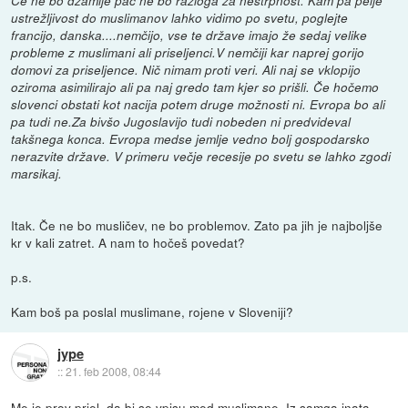
Če ne bo džamije pač ne bo razloga za nestrpnost. Kam pa pelje
ustrežljivost do muslimanov lahko vidimo po svetu, poglejte
francijo, danska....nemčijo, vse te države imajo že sedaj velike
probleme z muslimani ali priseljenci.V nemčiji kar naprej gorijo
domovi za priseljence. Nič nimam proti veri. Ali naj se vklopijo
oziroma asimilirajo ali pa naj gredo tam kjer so prišli. Če hočemo
slovenci obstati kot nacija potem druge možnosti ni. Evropa bo ali
pa tudi ne.Za bivšo Jugoslavijo tudi nobeden ni predvideval
takšnega konca. Evropa medse jemlje vedno bolj gospodarsko
nerazvite države. V primeru večje recesije po svetu se lahko zgodi
marsikaj.
Itak. Če ne bo musličev, ne bo problemov. Zato pa jih je najboljše
kr v kali zatret. A nam to hočeš povedat?
p.s.
Kam boš pa poslal muslimane, rojene v Sloveniji?
jype
::
21. feb 2008, 08:44
Me je prov prjel, da bi se vpisu med muslimane. Iz samga inata.