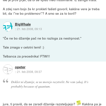
A zdej nam bojo že kr prokleti fašisti govoril, kakšne vere je treba
bit, da \"ne bo problemov\"? A smo se za to boril?
BigWhale
::
21. feb 2008, 09:13
"Če ne bo džamije pač ne bo razloga za nestrpnost."
Tale zmaga v celotni temi! :)
Telbanca za precednika! FTW!!!
opeter
::
21. feb 2008, 09:37
Dokler ni džamije, se ne morejo razstrelit. Ne vem zakaj. It's
probably because of quantum.
jure, ti praviš, da se zaradi džamije razsteljujejo?
Kakšna pa je