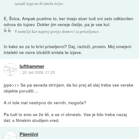
zaradi tega ne bi imela težav.
E, Švica. Ampak pustimo to, ker imajo sicer tudi oni zelo odklonilen
odnos do tujcev. Dokler jim veceje čistijo, pa je vse kul.
V nemčiji kar naprej gorijo domovi za priseljence.
In kako so za to krivi priseljenci? Daj, razloži, prosim. Moj omejeni
intelekt ne more izluščiti smisla te izjave.
lufthammer
::
20. feb 2008, 21:20
jype>>> Se pa seveda strinjam, da bo prej ali slej treba vse verske
objekte porušiti....
A ni tole mal nestrpno do vernih, mogoče?
Pa tudi to smo se že šli, a se ni obneslo. Vse je bilo treba nazaj
dat, s filmskim studijem vred.
Pšenični