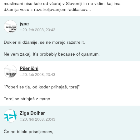
muslimani niso šele od včeraj v Sloveniji in ne vidim, kaj ima
džamija veze z razstreljevanjem radikalcev...
jype
::
20. feb 2008, 23:43
Dokler ni džamije, se ne morejo razstrelit.
Ne vem zakaj. It's probably because of quantum.
Pšenični
::
20. feb 2008, 23:43
"Poberi se tja, od koder prihajaš, torej"
Torej se strinjaš z mano.
Ziga Dolhar
::
20. feb 2008, 23:43
Če ne bi blo priseljencev,