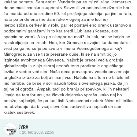
kakšne pomote. Sem ateist. Vendarle pa se mi zdi silno licemersko,
da se muslimanska skupnost v Sloveniji za postavitev džamije bori
že menda od ene sredine 60. let prejšnjega stoletja, pa jim ne rata,
nato pa pride ena (ne dam roke v ogenj za ime ločine)
metodistična cerkev in v roku par let postavi eno orenk ustanovo s
podzemnimi garažami in to kar sredi Ljubljane (Koseze, ako
spomin ne vara). A to pa nikogar ne moti? Ja itak, oni se bojda ne
razstreljujejo na trolah. Heh, ker Grmovje s svojimi fundamentalisti
vred pa ga ne serje po svetu v imenu Vsemogočenega al kaj?
Mimogrede, za vse tiste presrane duše, ki se na smrt bojijo
izginotja avtohtonega Slovenca. Najbrž je precej večja grožnja
globalizacija in z njo skoraj neobčuteno prodiranje angleškega
jezika v vedno več sfer. Naša deca pravzaprav veselo povzemajo
angleške izraze za bolj ali manj vse. Načeloma s tem ne bi bilo niti
nič narobe, če bi se v šoli naučili toliko slovenskega jezika, da jih
tuj ne bi ogrožal. Ampak, tudi po branju prispevkov, ki jih nekateri
limajo na tem forumu, se človek dejansko vpraša, kako naj bo
položaj kaj boljši, če pa tudi tisti Nadslovenci materinščine niti toliko
ne obvladajo, da bi vsaj slovnično zadovoljivo napisali en sam
kratek sestavek.
jype
::
20. feb 2008, 22:55