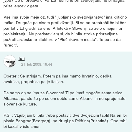
jype> Če bi prebivalci Pariza resnično bili svetovljani, ne bi nagnali
priseljencev v geta...
Vse ima svoje meje oz. tudi "ljubljansko svetovljanstvo" ima kritično
točko. Drugače pa nisem proti džamiji. Bi se pa prestrašil če bi čez
par let v LJ gradili še eno. Arhitekti v Sloveniji so zelo omejeni pri
projektiranju. Ne predstavljam si, da bi bila stroka pripravljena
požreti arabsko arhitekturo v "Plečnikovem mestu". To pa se da
"uredit".
luli
::
21. feb 2008, 19:44
Opeter : Se strinjam. Potem pa ima mamo hrvatinjo, dedka
avstrijca, prapabica pa je italijan.
Da samo on se ima za Slovenca! Ti pa imaš mogoče samo strica
Albanca, pa ste že po celem deblu samo Albanci in ne sprejemate
slovenske kulture.
P.S. : VLjubljani bi bilo treba postaviti dve dvojezični tabli! Na eni bi
pisalo Beograd(Београд), na drugi pa Priština(Prishtinë). Obe tabli
bi kazali v isto smer.