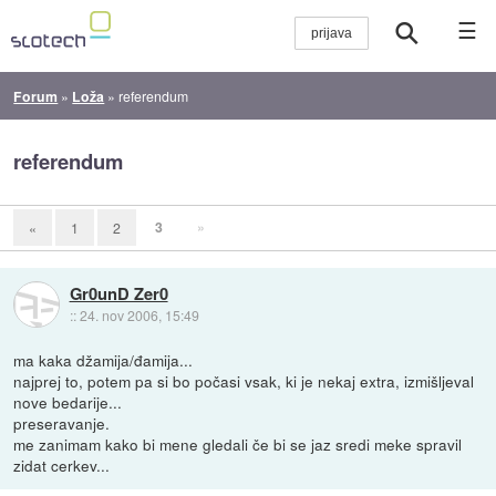
☰
Forum
»
Loža
»
referendum
referendum
3
»
«
1
2
Gr0unD Zer0
::
24. nov 2006, 15:49
ma kaka džamija/đamija...
najprej to, potem pa si bo počasi vsak, ki je nekaj extra, izmišljeval
nove bedarije...
preseravanje.
me zanimam kako bi mene gledali če bi se jaz sredi meke spravil
zidat cerkev...