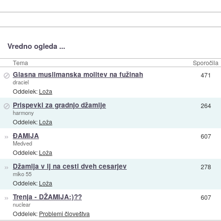
Vredno ogleda ...
Tema
Sporočila
⊘
Glasna muslimanska molitev na fužinah
471
draciel
Oddelek:
Loža
⊘
Prispevki za gradnjo džamije
264
harmony
Oddelek:
Loža
»
ĐAMIJA
607
Medved
Oddelek:
Loža
»
Džamija v lj na cesti dveh cesarjev
278
miko 55
Oddelek:
Loža
»
Trenja - DŽAMIJA:)??
607
nuclear
Oddelek:
Problemi človeštva