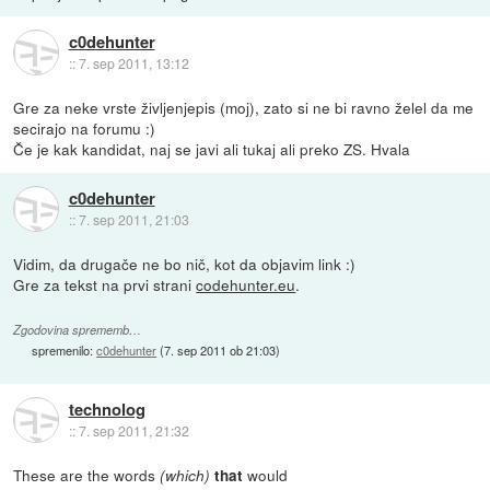
c0dehunter
::
7. sep 2011, 13:12
Gre za neke vrste življenjepis (moj), zato si ne bi ravno želel da me
secirajo na forumu :)
Če je kak kandidat, naj se javi ali tukaj ali preko ZS. Hvala
c0dehunter
::
7. sep 2011, 21:03
Vidim, da drugače ne bo nič, kot da objavim link :)
Gre za tekst na prvi strani
codehunter.eu
.
Zgodovina sprememb…
spremenilo:
c0dehunter
(
7. sep 2011 ob 21:03
)
technolog
::
7. sep 2011, 21:32
These are the words
would
(which)
that