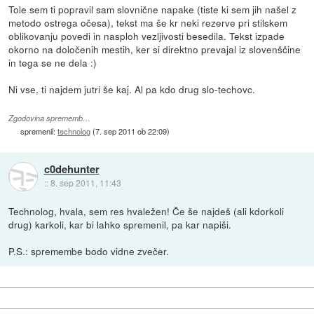
Tole sem ti popravil sam slovnične napake (tiste ki sem jih našel z
metodo ostrega očesa), tekst ma še kr neki rezerve pri stilskem
oblikovanju povedi in nasploh vezljivosti besedila. Tekst izpade
okorno na določenih mestih, ker si direktno prevajal iz slovenščine
in tega se ne dela :)
Ni vse, ti najdem jutri še kaj. Al pa kdo drug slo-techovc.
Zgodovina sprememb…
spremenil:
technolog
(
7. sep 2011 ob 22:09
)
c0dehunter
::
8. sep 2011, 11:43
Technolog, hvala, sem res hvaležen! Če še najdeš (ali kdorkoli
drug) karkoli, kar bi lahko spremenil, pa kar napiši.
P.S.: spremembe bodo vidne zvečer.