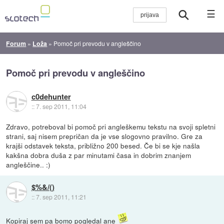
☰
Forum
»
Loža
»
Pomoč pri prevodu v angleščino
Pomoč pri prevodu v angleščino
c0dehunter
::
7. sep 2011, 11:04
Zdravo, potreboval bi pomoč pri angleškemu tekstu na svoji spletni
strani, saj nisem prepričan da je vse slogovno pravilno. Gre za
krajši odstavek teksta, približno 200 besed. Če bi se kje našla
kakšna dobra duša z par minutami časa in dobrim znanjem
angleščine.. :)
$%&/()
::
7. sep 2011, 11:21
Kopiraj sem pa bomo pogledal ane