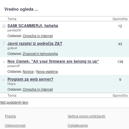
Vredno ogleda ...
Tema
Sporočila
⊘
SAMI SCAMMERJI. hahaha
12
panda230
Oddelek:
Omrežja in internet
!
Javni razpisi iz področja Z&T
43
gzibret
Oddelek:
Znanost in tehnologija
»
Nov članek: "All your firmware are belong to us"
138
poweroff
Oddelek:
Novice
/
Nova vsebina
»
Program za web server?
9
Hojne
Oddelek:
Omrežja in internet
Tema
Sporočila
Več podobnih tem
Pravila
Večina pravic pridržanih
Odgovornost
Oglaševanje