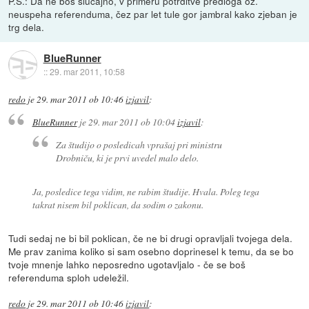
P.S.: Da ne boš slučajno, v primeru potrditve predloga oz.
neuspeha referenduma, čez par let tule gor jambral kako zjeban je
trg dela.
BlueRunner
::
29. mar 2011, 10:58
redo
je
29. mar 2011 ob 10:46
izjavil
:
BlueRunner
je
29. mar 2011 ob 10:04
izjavil
:
Za študijo o posledicah vprašaj pri ministru
Drobniču, ki je prvi uvedel malo delo.
Ja, posledice tega vidim, ne rabim študije. Hvala. Poleg tega
takrat nisem bil poklican, da sodim o zakonu.
Tudi sedaj ne bi bil poklican, če ne bi drugi opravljali tvojega dela.
Me prav zanima koliko si sam osebno doprinesel k temu, da se bo
tvoje mnenje lahko neposredno ugotavljalo - če se boš
referenduma sploh udeležil.
redo
je
29. mar 2011 ob 10:46
izjavil
: