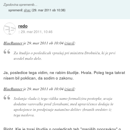
Zgodovina sprememb…
spremenil:
ahac
(
29. mar 2011 ob 10:38
)
redo
::
29. mar 2011, 10:46
BlueRunner
je
29. mar 2011 ob 10:04
izjavil
:
Za študijo o posledicah vprašaj pri ministru Drobniču, ki je prvi
uvedel malo delo.
Ja, posledice tega vidim, ne rabim študije. Hvala. Poleg tega takrat
nisem bil poklican, da sodim o zakonu.
BlueRunner
je
29. mar 2011 ob 10:04
izjavil
:
Sedanja vlada iz tega vidika samo formalizira postopke, uvaja
dodatne varovalke pred zlorabami, med upravičence dodaja še
upokojence in predpisuje natančno delitev zbranih sredstev iz
tega naslova.
Right. Kje je torej študija o posledicah teh "manjših popravkov" o