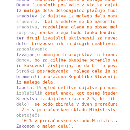
Ocena
finančnih posledic z vidika dajatve i
Iz
malega dela delodajalec plačuje tudi daj
sredstev
iz dajatve iz malega dela namenila
študente.
Del sredstev se bo namenilo za  
sredstva,
razdeljena glede na obseg malega 
razpisu,
na katerega bodo lahko kandidirale
ter
drugi izvajalci aktivnosti za navedeni 
delom
brezposelnih in drugih neaktivnih ose
zaposlovanja.
Izvajanje
omenjenih projektov in financiran
domov,
bo za ciljne skupine pomenilo veliko
in
kakovost življenja, ne da bi to povzroča
Stroški
posredovanja  malega dela in spreml
bremenili
proračuna Republike Slovenije, sa
iz
malega dela. 
Tabela
: 
Pregled delitve dajatve po namenih,
izplačilih
ostal enak, kot obseg študentske
Sredstva
iz dajatve (razen 2 %, ki jih bo z
delo)
se bodo zbirala v dveh proračunskih 
-
2 % v proračunskem skladu Ministrstva za 
obstoječ),
-
10 % v proračunskem skladu Ministrstva za
Zakonom
o malem delu). 