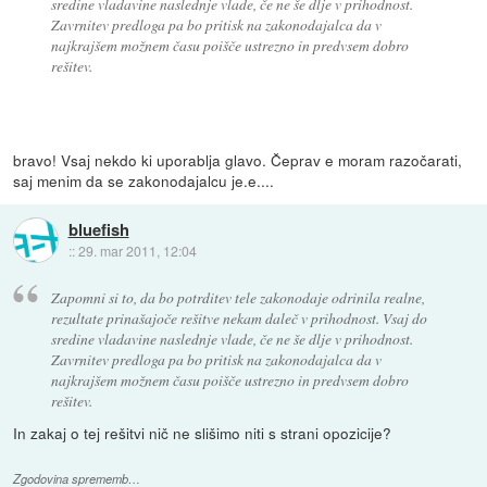
sredine vladavine naslednje vlade, če ne še dlje v prihodnost.
Zavrnitev predloga pa bo pritisk na zakonodajalca da v
najkrajšem možnem času poišče ustrezno in predvsem dobro
rešitev.
bravo! Vsaj nekdo ki uporablja glavo. Čeprav e moram razočarati,
saj menim da se zakonodajalcu je.e....
bluefish
::
29. mar 2011, 12:04
Zapomni si to, da bo potrditev tele zakonodaje odrinila realne,
rezultate prinašajoče rešitve nekam daleč v prihodnost. Vsaj do
sredine vladavine naslednje vlade, če ne še dlje v prihodnost.
Zavrnitev predloga pa bo pritisk na zakonodajalca da v
najkrajšem možnem času poišče ustrezno in predvsem dobro
rešitev.
In zakaj o tej rešitvi nič ne slišimo niti s strani opozicije?
Zgodovina sprememb…