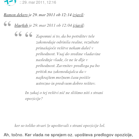
::
29. mar 2011, 12:16
Ramon dekers
je
29. mar 2011 ob 12:14
izjavil
:
bluefish
je
29. mar 2011 ob 12:04
izjavil
:
Zapomni si to, da bo potrditev tele
zakonodaje odrinila realne, rezultate
prinašajoče rešitve nekam daleč v
prihodnost. Vsaj do sredine vladavine
naslednje vlade, če ne še dlje v
prihodnost. Zavrnitev predloga pa bo
pritisk na zakonodajalca da v
najkrajšem možnem času poišče
ustrezno in predvsem dobro rešitev.
In zakaj o tej rešitvi nič ne slišimo niti s strani
opozicije?
ker so toliko stvari že upoštevali s strani opozicije lol.
Ah, točno. Ker vlada ne sprejem oz. upošteva predlogov opozicije,