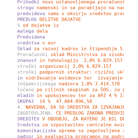
Prihodki
novo ustanovljenega proračunskega 
strogo
namenski in se porabljajo na način i
predvideva
samo v okvirju sredstev proračun
PREDLOG
DELITVE DAJATVE 
%
od dajatve iz 
malega
dela
Predvidena
sredstva
v eur
Sklad
za razvoj kadrov in štipendije 5,0% 1
Proračunski
sklad Ministrstva za visoko šol
znanost
in tehnologijo  2,0% 6.829.157
stroški
organizacij 2,0% 6.829.157
stroški
podpornih struktur: rizični sklad, 
in
vzdrževanje evidence ter  izvajanje 
inšpekcijskega
nadzora 1,0% 3.414.578
ločeno
po ciljnih skupinah za ŠOS, za proje
mladih
in upokojencev ter za APZ 4 % 13.658
SKUPAJ
14 %  47.804.096,58   
4.
NAVEDBA, DA SO SREDSTVA ZA IZVAJANJE ZAK
ZAGOTOVLJENA,
ČE PREDLOG ZAKONA PREDVIDEVA 
SREDSTEV
V OBDOBJU, ZA KATERO JE BIL DRŽAVN
Sredstva
za vzpostavitev centralne evidence
komunikacijske
opreme so zagotovljena za le
nadzor
in evalvacija programov na področju 