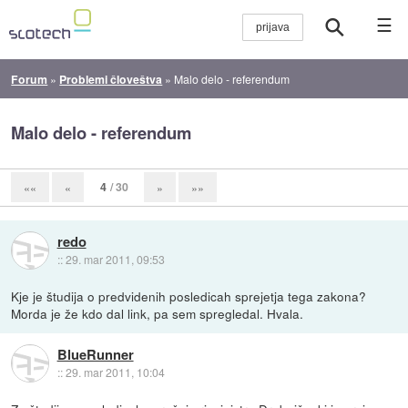
☰
Forum
»
Problemi človeštva
»
Malo delo - referendum
Malo delo - referendum
4
/ 30
««
«
»
»»
redo
::
29. mar 2011, 09:53
Kje je študija o predvidenih posledicah sprejetja tega zakona?
Morda je že kdo dal link, pa sem spregledal. Hvala.
BlueRunner
::
29. mar 2011, 10:04