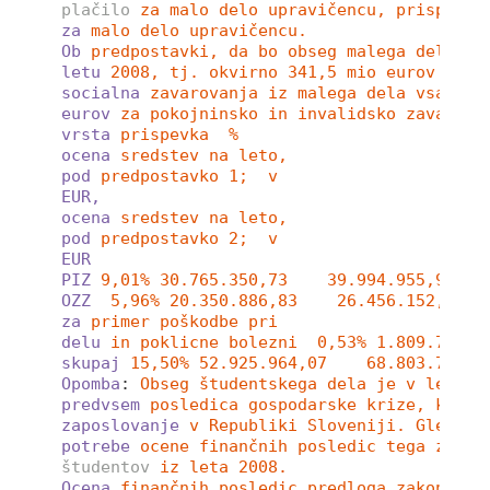
plačilo
za malo delo upravičencu, prispevka
za
malo delo upravičencu. 
Ob
predpostavki, da bo obseg malega dela v 
letu
2008, tj. okvirno 341,5 mio eurov (pre
socialna
zavarovanja iz malega dela vsako l
eurov
za pokojninsko in invalidsko zavarova
vrsta
prispevka  %
ocena
sredstev na leto, 
pod
predpostavko 1;  v 
EUR,
ocena
sredstev na leto, 
pod
predpostavko 2;  v 
EUR
PIZ
9,01% 30.765.350,73    39.994.955,94   
OZZ
5,96% 20.350.886,83    26.456.152,88  
za
primer poškodbe pri 
delu
in poklicne bolezni  0,53% 1.809.726,5
skupaj
15,50% 52.925.964,07    68.803.753,2
Opomba
: 
Obseg študentskega dela je v letu 2
predvsem
posledica gospodarske krize, ki je
zaposlovanje
v Republiki Sloveniji. Glede n
potrebe
ocene finančnih posledic tega zakon
študentov
iz leta 2008. 
Ocena
finančnih posledic predloga zakona na