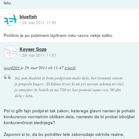
letu.
bluefish
::
29. mar 2011, 11:55
Počitnic je po poletnem izpitnem roku ravno nekje toliko.
Keyser Soze
::
29. mar 2011, 11:57
igor0203
je
29. mar 2011 ob 11:47
izjavil
:
Jaz sem študent in bom podpiram malo delo, ker trenutni sistem
je prepoln bugov. :D Edina stvar, ki mi pri novem zakonu ni všeč,
je omejitev št. letnih ur na 720 ur, kar pomeni samo cca. 90 dni
dela v letu.
Pol ni glih fajn podpirat tak zakon, katerega glavni namen je pohabi
konkurenco normalnim oblikam dela, namesto da bi probal izboljšat
konkurenčnost slednjega?
Zapomni si to, da bo potrditev tele zakonodaje odrinila realne,