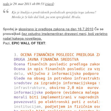
redo
je
29. mar 2011 ob 09:53
izjavil
:
Kje je študija o predvidenih posledicah sprejetja tega zakona?
Morda je že kdo dal link, pa sem spregledal. Hvala.
Spodaj je
skopirano iz predloga zakona na dan 16.7.2010
Če se
presvaljkaš
čez ostudno implementiran drevesni meni, boš verjetno
našel kakega novejšega.
Pazi,
:
EPIC WALL OF TEXT
3.
OCENA FINANČNIH POSLEDIC PREDLOGA ZAKONA
DRUGA
JAVNA FINANČNA SREDSTVA
Ocena
finančnih posledic predloga zakona za
Ocena
in opis finančnih posledic za vzposta
delu,
vključno z informacijsko podporo rizi
Glede
na obseg in potrebno infrastrukturo, 
sredstev
za izgradnjo informacijskega siste
infrastrukture,
okvirno 2,0 mio  eurov. Str
informacijske
podpore (evidenca malega dela
morali
biti implementirani v naprednih sple
povezovati
po elektronski poti z ostalimi u
institucijam,
podjetjem in fizičnim osebam 