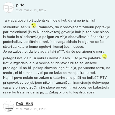
pirlo
::
29. mar 2011, 10:59
Ta vlada govori o študentskem delu kot, da si ga je izmislil
študentski servis
. Namesto, da v obstoječem zakonu popravijo
par malenkosti (in to NI obdavčitev) govorijo kak je zdaj vse slabo
in hudo in si pripravljajo poligon za višjo obdavčitev in financiranje
podmladkov političnih strank iz novega sklada in sigurno so še
stvari za katere bomo ugotovili komaj čez mesece.
Je pa žalostno, da je vlada v taki p****, da še penzionerje mora
potegnit not, da bi si nabrali dovolj glasov ... to je že patetika
.
Kot je izgledalo je bila večina študentov tudi že za janševe
predloge, ki so bili pokop slovenskega študija, pa vseeno temu, na
srečo , ni bilo tako ... vidi pa se kako se manipulira narod.
Naj mi pove nekdo en zakon s katerim smo prišli na bolje?? RTV
prispevek se obljubljeno nikoli ni zmanjšal, financiranje delovnega
časa je prineslo 20% nižje plače po večini, vsi popisi so katastrofa
in veliko tratenje denarja, ... Zakaj bi bilo tu kaj drugače?
PaX_MaN
::
29. mar 2011, 11:05