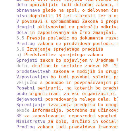
delo
uporabljale tudi določbe zakona, ki ur
obravnave
glede na spol, o delovnem času, o
niso
dopolnili 18 let starosti ter o odškod
V
povezavi s spremembami Zakona o preprečev
drugimi
aktivnostmi na področju odkrivanja 
dela
in zaposlovanja na črno zmanjšal.
6.5
Presoja posledic na dokumente razvojneg
Predlog
zakona ne predvideva posledic na do
6.6
Izvajanje sprejetega predpisa
a)
Predstavitev sprejetega zakona
Sprejeti
zakon bo objavljen v Uradnem listu
delo,
družino in socialne zadeve RS. Minist
predstavitvah
zakona v medijih in drugih ja
Vzpostavljen
bo tudi posebni spletni portal
vključno
s ponudbo in povpraševanjem po mal
Posebni
seminarji, na katerih bo predstavlj
bodo
organizirani za vse organizacije, ki b
dejavnosti
posredovanja malega dela. b) Spr
Spremljanje
izvajanja predpisa bo omogočila
ekoče
informacije, potrebne za učinkovito s
RS
za zaposlovanje, neposredni vpogled v ev
Ministrstvu
za delo, družino in socialne za
Predlog
zakona tudi predvideva imenovanje p