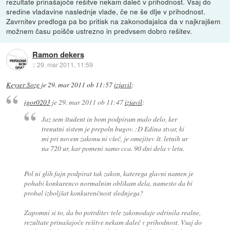
rezultate prinašajoče rešitve nekam daleč v prihodnost. Vsaj do
sredine vladavine naslednje vlade, če ne še dlje v prihodnost.
Zavrnitev predloga pa bo pritisk na zakonodajalca da v najkrajšem
možnem času poišče ustrezno in predvsem dobro rešitev.
Ramon dekers
::
29. mar 2011, 11:59
Keyser Soze
je
29. mar 2011 ob 11:57
izjavil
:
igor0203
je
29. mar 2011 ob 11:47
izjavil
:
Jaz sem študent in bom podpiram malo delo, ker
trenutni sistem je prepoln bugov. :D Edina stvar, ki
mi pri novem zakonu ni všeč, je omejitev št. letnih ur
na 720 ur, kar pomeni samo cca. 90 dni dela v letu.
Pol ni glih fajn podpirat tak zakon, katerega glavni namen je
pohabi konkurenco normalnim oblikam dela, namesto da bi
probal izboljšat konkurenčnost slednjega?
Zapomni si to, da bo potrditev tele zakonodaje odrinila realne,
rezultate prinašajoče rešitve nekam daleč v prihodnost. Vsaj do