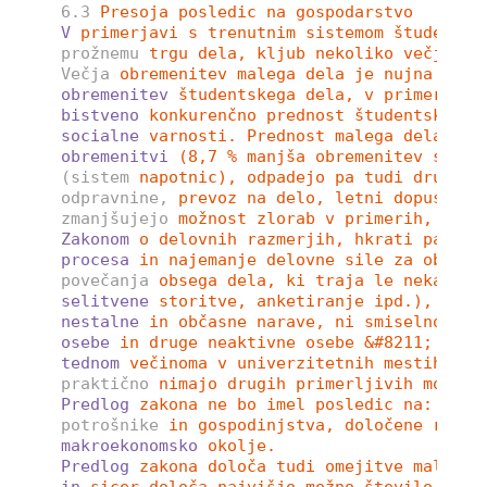
6.3
Presoja posledic na gospodarstvo
V
primerjavi s trenutnim sistemom študentsk
prožnemu
trgu dela, kljub nekoliko večji fi
Večja
obremenitev malega dela je nujna z vi
obremenitev
študentskega dela, v primerjavi
bistveno
konkurenčno prednost študentskega 
socialne
varnosti. Prednost malega dela, v 
obremenitvi
(8,7 % manjša obremenitev s pri
(sistem
napotnic), odpadejo pa tudi drugi s
odpravnine,
prevoz na delo, letni dopust ip
zmanjšujejo
možnost zlorab v primerih, ko b
Zakonom
o delovnih razmerjih, hkrati pa omo
procesa
in najemanje delovne sile za občasn
povečanja
obsega dela, ki traja le nekaj dn
selitvene
storitve, anketiranje ipd.), tore
nestalne
in občasne narave, ni smiselno. Št
osebe
in druge neaktivne osebe &#8211; to j
tednom
večinoma v univerzitetnih mestih, za
praktično
nimajo drugih primerljivih možnos
Predlog
zakona ne bo imel posledic na: prem
potrošnike
in gospodinjstva, določene regij
makroekonomsko
okolje. 
Predlog
zakona določa tudi omejitve malega 
in
sicer določa najvišjo možno število ur m