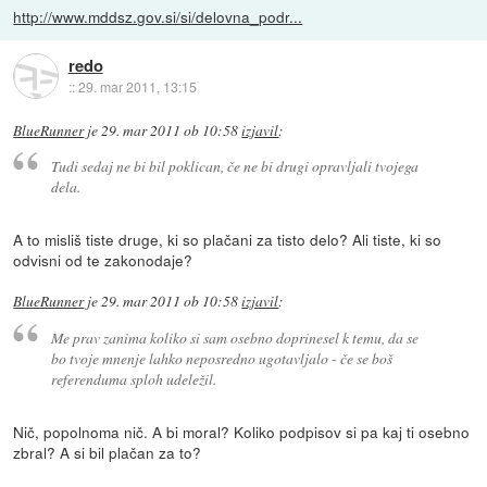
http://www.mddsz.gov.si/si/delovna_podr...
redo
::
29. mar 2011, 13:15
BlueRunner
je
29. mar 2011 ob 10:58
izjavil
:
Tudi sedaj ne bi bil poklican, če ne bi drugi opravljali tvojega
dela.
A to misliš tiste druge, ki so plačani za tisto delo? Ali tiste, ki so
odvisni od te zakonodaje?
BlueRunner
je
29. mar 2011 ob 10:58
izjavil
:
Me prav zanima koliko si sam osebno doprinesel k temu, da se
bo tvoje mnenje lahko neposredno ugotavljalo - če se boš
referenduma sploh udeležil.
Nič, popolnoma nič. A bi moral? Koliko podpisov si pa kaj ti osebno
zbral? A si bil plačan za to?