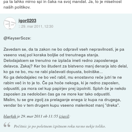
pa ta lahko mirno spi in čaka na svoj mandat. Ja, to je miselnost
naših politikov.
igor0203
::
29. mar 2011, 12:30
@KeyserSoze:
Zavedam se, da ta zakon ne bo odpravil vseh nepravilnosti, je pa
vseeno vsaj pol koraka boljše od trenutnega stanja.
Delodajalcem se trenutno ne izplača imeti redno zaposlenega
delavca. Zakaj? Ker bo študent za bistveno manj denarja isto delal,
ko ga ne bo, mu ne rabi plačevati dopusta, bolniške...
Ko ga delodajalec ne bo več rabil, mu enostavno reče jutri te ne
rabim več in to je to. Če pa hoče nekoga, ki je redno zaposlen,
odpustiti, pa mora cel kup papirjev prej izpolniti. Sploh če je nekdo
zaposlen za nedoločen čas ga ne more kar tako odpustiti.
Mislim, tu se gre zgolj za prelaganje enega iz kupa na drugega,
vendar bo v tem drugem kupu vseeno malenkost manj "dreka".
bluefish
je
29. mar 2011 ob 11:55
izjavil
:
Počitnic je po poletnem izpitnem roku ravno nekje toliko.