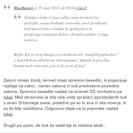
BlueRunner
je
29. mar 2011 ob 10:04
izjavil
:
Sedanja vlada iz tega vidika samo formalizira
postopke, uvaja dodatne varovalke pred zlorabami,
med upravičence dodaja še upokojence in
predpisuje natančno delitev zbranih sredstev iz tega
naslova.
Right. Kje je torej študija o posledicah teh "manjših popravkov"
o katerih bom odločal na referendumu? Ampak če pravilno
berem med vrsticami, praviš da je ni ali kaj?
Zakoni nimajo študij, temveč imajo spremno besedilo, ki pojasnjuje
razloge za zakon, namen zakona in tudi predvidene posledice
zakona. Spremno besedilo najdeš na straneh DZ, konkretno pa
tukaj
. Med obravnavo je bila cela vrsta vprašanj izpostavljenih tudi
s strani Državnega sveta, pretežno pa so to ena in ista mnenja, ki
so že bila razčiščena. Odgovore vlade na te pripombe najdeš
tukaj
.
Drugič pa upam, da boš že vedel kje te vsebine iskati...