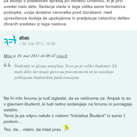
Za študijo o posledicah vprašaj pri ministru Drobniču, ki je prvi
uvedel malo delo. Sedanja vlada iz tega vidika samo formalizira
postopke, uvaja dodatne varovalke pred zlorabami, med
upravičence dodaja še upokojence in predpisuje natančno delitev
zbranih sredstev iz tega naslova.
ahac
::
29. mar 2011, 10:38
Mipe
je
29. mar 2011 ob 08:47
izjavil
:
Študentje so glasna manjšina. Sicer pa je veliko študentov ZA
malo delo, ker imajo glavo na pravem mestu in ne nasedajo
pohlepnim študentskim funkcionarjem.
Na fri-info forumu je tudi izgledal, da so večinoma za. Ampak to so
v glavnem študenti, ki tudi redno sodelujejo na forumu in pomagajo
ostalim.
Temo je pa odpru nekdo z nickom "Iniciativa Študent" in samo 1
postom...
Tko, da... mislm, da imaš prav.