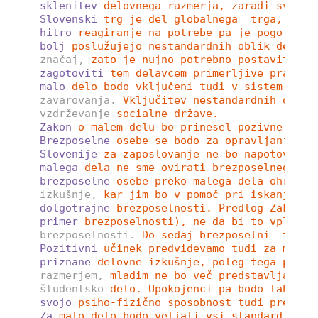
sklenitev
delovnega razmerja, zaradi svoje 
Slovenski
trg je del globalnega  trga, kjer
hitro
reagiranje na potrebe pa je pogoj za 
bolj
poslužujejo nestandardnih oblik dela i
značaj,
zato je nujno potrebno postaviti ja
zagotoviti
tem delavcem primerljive pravice
malo
delo bodo vključeni tudi v sistem zdra
zavarovanja.
Vključitev nestandardnih oblik
vzdrževanje
socialne države. 
Zakon
o malem delu bo prinesel pozivne učin
Brezposelne
osebe se bodo za opravljanje ma
Slovenije
za zaposlovanje ne bo napotoval b
malega
dela ne sme ovirati brezposelnega pr
brezposelne
osebe preko malega dela ohranja
izkušnje,
kar jim bo v pomoč pri iskanju no
dolgotrajne
brezposelnosti. Predlog Zakona 
primer
brezposelnosti), ne da bi to vplival
brezposelnosti.
Do sedaj brezposelni  te mo
Pozitivni
učinek predvidevamo tudi za mlade
priznane
delovne izkušnje, poleg tega pa ma
razmerjem,
mladim ne bo več predstavljalo t
študentsko
delo. Upokojenci pa bodo lahko p
svojo
psiho-fizično sposobnost tudi preko a
Za
malo delo bodo veljali vsi standardi gle