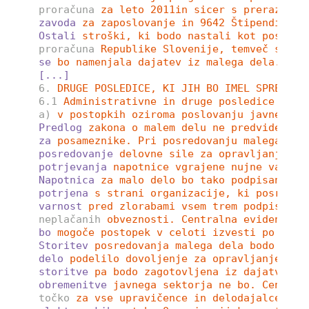
proračuna
za leto 2011in sicer s prerazpore
zavoda
za zaposlovanje in 9642 Štipendije s
Ostali
stroški, ki bodo nastali kot posledi
proračuna
Republike Slovenije, temveč se bo
se
bo namenjala dajatev iz malega dela. 
[...]
6.
DRUGE POSLEDICE, KI JIH BO IMEL SPREJEM 
6.1
Administrativne in druge posledice 
a)
v postopkih oziroma poslovanju javne upr
Predlog
zakona o malem delu ne predvideva u
za
posameznike. Pri posredovanju malega del
posredovanje
delovne sile za opravljanje ob
potrjevanja
napotnice vgrajene nujne varova
Napotnica
za malo delo bo tako podpisana s 
potrjena
s strani organizacije, ki posreduj
varnost
pred zlorabami vsem trem podpisniko
neplačanih
obveznosti. Centralna evidenca o
bo
mogoče postopek v celoti izvesti po elek
Storitev
posredovanja malega dela bodo izva
delo
podelilo dovoljenje za opravljanje dej
storitve
pa bodo zagotovljena iz dajatve iz
obremenitve
javnega sektorja ne bo. Central
točko
za vse upravičence in delodajalce. Om