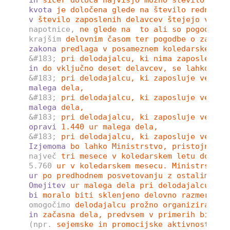
kvota
je določena glede na število redno za
v
število zaposlenih delavcev štejejo vse p
napotnice,
ne glede na  to ali so pogodbe s
krajšim
delovnim časom ter pogodbe o zaposl
zakona
predlaga v posameznem koledarskem me
&#183;
pri delodajalcu, ki nima zaposlenega
in
do vključno deset delavcev, se lahko opr
&#183;
pri delodajalcu, ki zaposluje več ko
malega
dela,
&#183;
pri delodajalcu, ki zaposluje več ko
malega
dela,
&#183;
pri delodajalcu, ki zaposluje več ko
opravi
1.440 ur malega dela,
&#183;
pri delodajalcu, ki zaposluje več ko
Izjemoma
bo lahko Ministrstvo, pristojno za
največ
tri mesece v koledarskem letu določi
5.760
ur v koledarskem mesecu. Ministrstvo 
ur
po predhodnem posvetovanju z ostalimi so
Omejitev
ur malega dela pri delodajalcu na 
bi
moralo biti sklenjeno delovno razmerje v
omogočimo
delodajalcu prožno organiziranje 
in
začasna dela, predvsem v primerih bistve
(npr.
sejemske in promocijske aktivnosti, s