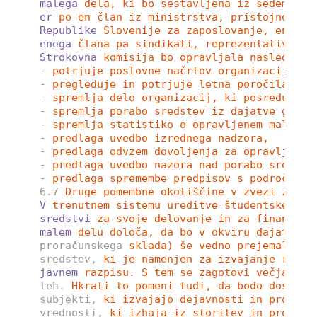
malega
dela, ki bo sestavljena iz sedem čla
er
po en član iz ministrstva, pristojnega z
Republike
Slovenije za zaposlovanje, enega 
enega
člana pa sindikati, reprezentativni z
Strokovna
komisija bo opravljala naslednje 
-
potrjuje poslovne načrtov organizacij, ki
-
pregleduje in potrjuje letna poročila org
-
spremlja delo organizacij, ki posredujejo
-
spremlja porabo sredstev iz dajatve glede
-
spremlja statistiko o opravljenem malem d
-
predlaga uvedbo izrednega nadzora,
-
predlaga odvzem dovoljenja za opravljanje
-
predlaga uvedbo nazora nad porabo sredste
-
predlaga spremembe predpisov s področja u
6.7
Druge pomembne okoliščine v zvezi z vpr
V
trenutnem sistemu ureditve študentskega d
sredstvi
za svoje delovanje in za financira
malem
delu določa, da bo v okviru dajatve i
proračunskega
sklada) še vedno prejemala de
sredstev,
ki je namenjen za izvajanje razli
javnem
razpisu. S tem se zagotovi večja tra
teh.
Hkrati to pomeni tudi, da bodo dostop 
subjekti,
ki izvajajo dejavnosti in projekt
vrednosti,
ki izhaja iz storitev in produkt