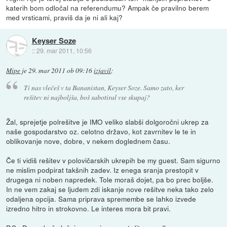
katerih bom odločal na referendumu? Ampak če pravilno berem
med vrsticami, praviš da je ni ali kaj?
Keyser Soze
::
29. mar 2011, 10:56
Mipe
je
29. mar 2011 ob 09:16
izjavil
:
Ti nas vlečeš v ta Bananistan, Keyser Soze. Samo zato, ker
rešitev ni najboljša, boš sabotiral vse skupaj?
Žal, sprejetje polrešitve je IMO veliko slabši dolgoročni ukrep za
naše gospodarstvo oz. celotno državo, kot zavrnitev le te in
oblikovanje nove, dobre, v nekem doglednem času.
Če ti vidiš rešitev v polovičarskih ukrepih be my guest. Sam sigurno
ne mislim podpirat takšnih zadev. Iz enega sranja prestopit v
drugega ni noben napredek. Tole moraš dojet, pa bo prec boljše.
In ne vem zakaj se ljudem zdi iskanje nove rešitve neka tako zelo
odaljena opcija. Sama priprava spremembe se lahko izvede
izredno hitro in strokovno. Le interes mora bit pravi.