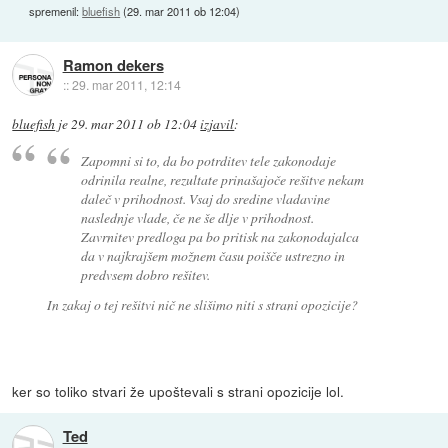
spremenil:
bluefish
(
29. mar 2011 ob 12:04
)
Ramon dekers
::
29. mar 2011, 12:14
bluefish
je
29. mar 2011 ob 12:04
izjavil
:
Zapomni si to, da bo potrditev tele zakonodaje
odrinila realne, rezultate prinašajoče rešitve nekam
daleč v prihodnost. Vsaj do sredine vladavine
naslednje vlade, če ne še dlje v prihodnost.
Zavrnitev predloga pa bo pritisk na zakonodajalca
da v najkrajšem možnem času poišče ustrezno in
predvsem dobro rešitev.
In zakaj o tej rešitvi nič ne slišimo niti s strani opozicije?
ker so toliko stvari že upoštevali s strani opozicije lol.
Ted