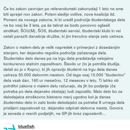
Če bo zakon zavrnjen po referendumski zakonodaji 1 leto ne sme
biti sprejet nov zakon. Potem sledijo volitve, nova koalicija itd.
Pomeni da novega zakona, ki bi uredil področje študentskega dela
ne bo vsaj še 3 leta, pa še takrat se bodo ponovno oglasili
sindikati, ŠOU(M), ŠOS, študentski servisi, študentski klubi in vsi
ostali paraziti današnje družbe, ki jim trenutno stanje zelo ustreza.
Zakon o malem delu je velik napredek v primerjavi z dosedanjim
stanjem, ker dejansko regulira področje začasnega dela.
Študentsko delo danes pa na trgu dela predstavlja nelojalno
konkurenco stalnim zaposlitvam. Število ur (to je potrdila študija,
delali so jo v Kopru), ki jih opravijo študenti na trgu dela danes
ustreza 30.000 delovnim mestom. Od tega vsaj 10.000 "študentov"
dela vsak dan, 160 ur mesečno, 12 mesecev v letu. Ti lahko ob
potrditvi zakona o malem delu računajo, da jih bo podjetje (če
potreba po dela dejansko obstaja) tudi zaposlilo. Malo delo bo za
delodajalca stroškovno bistveno manj ugodno kot je danes
študentsko delo in zato bodo delodajalci za potrebe 8 urnega dela
prisiljeni zaposlovati oz. dejansko odpirati delovna mesta. Govora
je seveda o resnih podjetjih, ne SP-jih brez zaposlenih...
bluefish