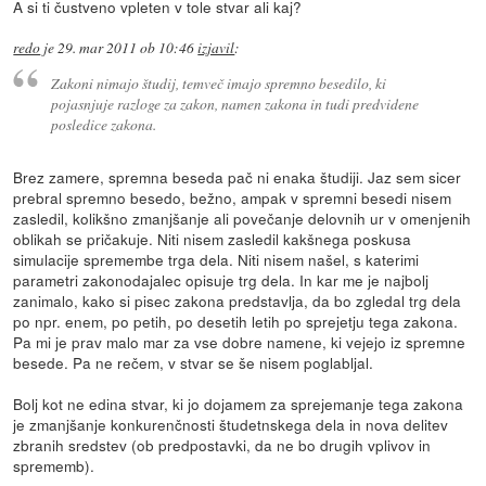
A si ti čustveno vpleten v tole stvar ali kaj?
redo
je
29. mar 2011 ob 10:46
izjavil
:
Zakoni nimajo študij, temveč imajo spremno besedilo, ki
pojasnjuje razloge za zakon, namen zakona in tudi predvidene
posledice zakona.
Brez zamere, spremna beseda pač ni enaka študiji. Jaz sem sicer
prebral spremno besedo, bežno, ampak v spremni besedi nisem
zasledil, kolikšno zmanjšanje ali povečanje delovnih ur v omenjenih
oblikah se pričakuje. Niti nisem zasledil kakšnega poskusa
simulacije spremembe trga dela. Niti nisem našel, s katerimi
parametri zakonodajalec opisuje trg dela. In kar me je najbolj
zanimalo, kako si pisec zakona predstavlja, da bo zgledal trg dela
po npr. enem, po petih, po desetih letih po sprejetju tega zakona.
Pa mi je prav malo mar za vse dobre namene, ki vejejo iz spremne
besede. Pa ne rečem, v stvar se še nisem poglabljal.
Bolj kot ne edina stvar, ki jo dojamem za sprejemanje tega zakona
je zmanjšanje konkurenčnosti študetnskega dela in nova delitev
zbranih sredstev (ob predpostavki, da ne bo drugih vplivov in
sprememb).