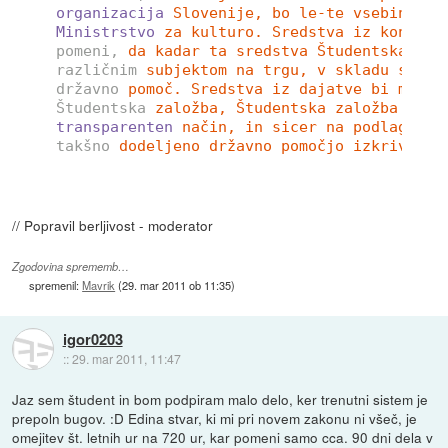
organizacija
Slovenije, bo le-te vsebine po
Ministrstvo
za kulturo. Sredstva iz koncesi
pomeni,
da kadar ta sredstva Študentska org
različnim
subjektom na trgu, v skladu s svo
državno
pomoč. Sredstva iz dajatve bi moral
Študentska
založba, Študentska založba Lite
transparenten
način, in sicer na podlagi iz
takšno
dodeljeno državno pomočjo izkrivlja 
// Popravil berljivost - moderator
Zgodovina sprememb…
spremenil:
Mavrik
(
29. mar 2011 ob 11:35
)
igor0203
::
29. mar 2011, 11:47
Jaz sem študent in bom podpiram malo delo, ker trenutni sistem je
prepoln bugov. :D Edina stvar, ki mi pri novem zakonu ni všeč, je
omejitev št. letnih ur na 720 ur, kar pomeni samo cca. 90 dni dela v