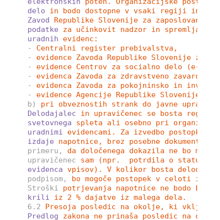
elektronskih
poteh. Organizacijske postopke
delo
in bodo dostopne v vsaki regiji in pre
Zavod
Republike Slovenije za zaposlovanje p
podatke
za učinkovit nadzor in spremljanje 
uradnih
evidenc: 
-
Centralni register prebivalstva,  
-
evidence Zavoda Republike Slovenije za za
-
evidence Centrov za socialno delo (e-soci
-
evidenca Zavoda za zdravstveno zavarovanj
-
evidenca Zavoda za pokojninsko in invalid
-
evidence Agencije Republike Slovenije za 
b)
pri obveznostih strank do javne uprave a
Delodajalec
in upravičenec se bosta registr
svetovnega
spleta ali osebno pri organizaci
uradnimi
evidencami. Za izvedbo postopka st
izdaje
napotnice, brez posebne dokumentacij
primeru,
da določenega dokazila ne bo mogoč
upravičenec
sam (npr.  potrdila o statusu d
evidenca
vpisov). V kolikor bosta delodajal
podpisom,
bo mogoče postopek v celoti izves
Stroški
potrjevanja napotnice ne bodo breme
krili
iz 2 % dajatve iz malega dela. 
6.2
Presoja posledic na okolje, ki vključuj
Predlog
zakona ne prinaša posledic na okolj