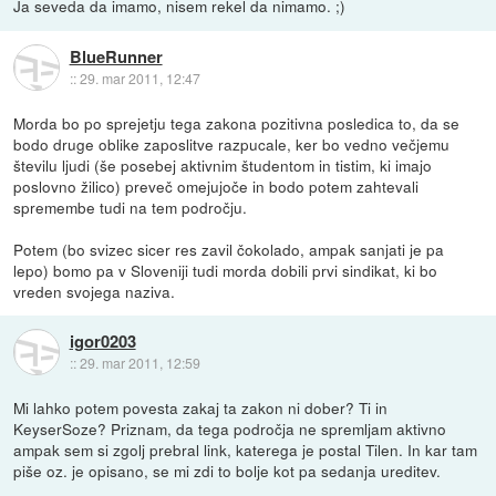
Ja seveda da imamo, nisem rekel da nimamo. ;)
BlueRunner
::
29. mar 2011, 12:47
Morda bo po sprejetju tega zakona pozitivna posledica to, da se
bodo druge oblike zaposlitve razpucale, ker bo vedno večjemu
številu ljudi (še posebej aktivnim študentom in tistim, ki imajo
poslovno žilico) preveč omejujoče in bodo potem zahtevali
spremembe tudi na tem področju.
Potem (bo svizec sicer res zavil čokolado, ampak sanjati je pa
lepo) bomo pa v Sloveniji tudi morda dobili prvi sindikat, ki bo
vreden svojega naziva.
igor0203
::
29. mar 2011, 12:59
Mi lahko potem povesta zakaj ta zakon ni dober? Ti in
KeyserSoze? Priznam, da tega področja ne spremljam aktivno
ampak sem si zgolj prebral link, katerega je postal Tilen. In kar tam
piše oz. je opisano, se mi zdi to bolje kot pa sedanja ureditev.