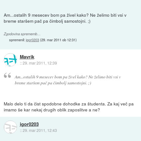
Am...ostalih 9 mesecev bom pa živel kako? Ne želimo biti vsi v
breme staršem pač pa čimbolj samostojni. ;)
Zgodovina sprememb…
spremenil:
igor0203
(
29. mar 2011 ob 12:31
)
Mavrik
::
29. mar 2011, 12:39
Am...ostalih 9 mesecev bom pa živel kako? Ne želimo biti vsi v
breme staršem pač pa čimbolj samostojni. ;)
Malo delo ti da čist spodobne dohodke za študenta. Za kaj več pa
imamo še kar nekaj drugih oblik zaposlitve a ne?
igor0203
::
29. mar 2011, 12:43