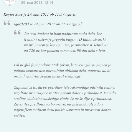
::
29. mar 2011, 12:14
Keyser Soze
je
29. mar 2011 ob 11:57
izjavil
:
igor0203
je
29. mar 2011 ob 11:47
izjavil
:
Jaz sem študent in bom podpiram malo delo, ker
trenutni sistem je prepoln bugov. :D Edina stvar, ki
mi pri novem zakonu ni všeč, je omejitev št. letnih ur
na 720 ur, kar pomeni samo cca. 90 dni dela v letu.
Pol ni glih fajn podpirat tak zakon, katerega glavni namen je
pohabi konkurenco normalnim oblikam dela, namesto da bi
probal izboljšat konkurenčnost slednjega?
Zapomni si to, da bo potrditev tele zakonodaje odrinila realne,
rezultate prinašajoče rešitve nekam daleč v prihodnost. Vsaj do
sredine vladavine naslednje vlade, če ne še dlje v prihodnost.
Zavrnitev predloga pa bo pritisk na zakonodajalca da v
najkrajšem možnem času poišče ustrezno in predvsem dobro
rešitev.