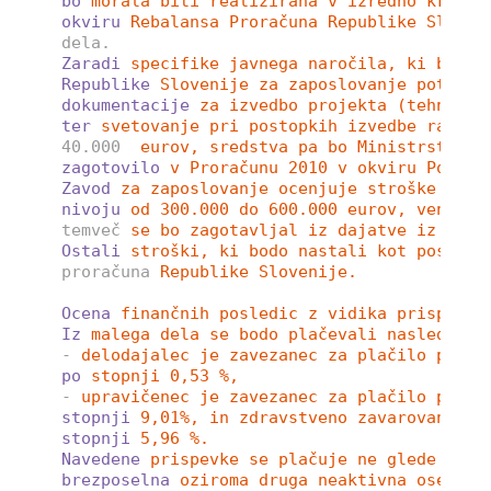
bo
morala biti realizirana v izredno kratke
okviru
Rebalansa Proračuna Republike Sloven
dela.
Zaradi
specifike javnega naročila, ki bo mo
Republike
Slovenije za zaposlovanje potrebo
dokumentacije
za izvedbo projekta (tehnološ
ter
svetovanje pri postopkih izvedbe razpis
40.000
eurov, sredstva pa bo Ministrstvo R
zagotovilo
v Proračunu 2010 v okviru Področ
Zavod
za zaposlovanje ocenjuje stroške za v
nivoju
od 300.000 do 600.000 eurov, vendar 
temveč
se bo zagotavljal iz dajatve iz male
Ostali
stroški, ki bodo nastali kot posledi
proračuna
Republike Slovenije. 
Ocena
finančnih posledic z vidika prispevko
Iz
malega dela se bodo plačevali naslednji 
-
delodajalec je zavezanec za plačilo prisp
po
stopnji 0,53 %, 
-
upravičenec je zavezanec za plačilo prisp
stopnji
9,01%, in zdravstveno zavarovanje Z
stopnji
5,96 %.
Navedene
prispevke se plačuje ne glede na t
brezposelna
oziroma druga neaktivna oseba. 