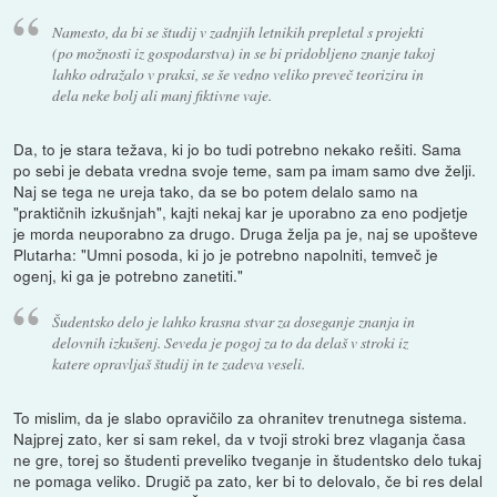
Namesto, da bi se študij v zadnjih letnikih prepletal s projekti
(po možnosti iz gospodarstva) in se bi pridobljeno znanje takoj
lahko odražalo v praksi, se še vedno veliko preveč teorizira in
dela neke bolj ali manj fiktivne vaje.
Da, to je stara težava, ki jo bo tudi potrebno nekako rešiti. Sama
po sebi je debata vredna svoje teme, sam pa imam samo dve želji.
Naj se tega ne ureja tako, da se bo potem delalo samo na
"praktičnih izkušnjah", kajti nekaj kar je uporabno za eno podjetje
je morda neuporabno za drugo. Druga želja pa je, naj se upošteve
Plutarha: "Umni posoda, ki jo je potrebno napolniti, temveč je
ogenj, ki ga je potrebno zanetiti."
Šudentsko delo je lahko krasna stvar za doseganje znanja in
delovnih izkušenj. Seveda je pogoj za to da delaš v stroki iz
katere opravljaš študij in te zadeva veseli.
To mislim, da je slabo opravičilo za ohranitev trenutnega sistema.
Najprej zato, ker si sam rekel, da v tvoji stroki brez vlaganja časa
ne gre, torej so študenti preveliko tveganje in študentsko delo tukaj
ne pomaga veliko. Drugič pa zato, ker bi to delovalo, če bi res delal