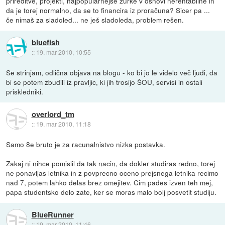
prireditve, projekti, najpopularnejše žurke v osnovi nerentabilne in
da je torej normalno, da se to financira iz proračuna? Sicer pa ...
če nimaš za sladoled... ne ješ sladoleda, problem rešen.
bluefish
::
19. mar 2010, 10:55
Se strinjam, odlična objava na blogu - ko bi jo le videlo več ljudi, da
bi se potem zbudili iz pravljic, ki jih trosijo ŠOU, servisi in ostali
priskledniki.
overlord_tm
::
19. mar 2010, 11:18
Samo 8e bruto je za racunalnistvo nizka postavka.
Zakaj ni nihce pomislil da tak nacin, da dokler studiras redno, torej
ne ponavljas letnika in z povprecno oceno prejsnega letnika recimo
nad 7, potem lahko delas brez omejitev. Cim pades izven teh mej,
papa studentsko delo zate, ker se moras malo bolj posvetit studiju.
BlueRunner
::
19. mar 2010, 11:46