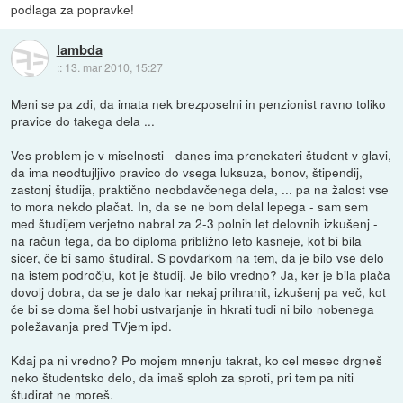
podlaga za popravke!
lambda
::
13. mar 2010, 15:27
Meni se pa zdi, da imata nek brezposelni in penzionist ravno toliko
pravice do takega dela ...
Ves problem je v miselnosti - danes ima prenekateri študent v glavi,
da ima neodtujljivo pravico do vsega luksuza, bonov, štipendij,
zastonj študija, praktično neobdavčenega dela, ... pa na žalost vse
to mora nekdo plačat. In, da se ne bom delal lepega - sam sem
med študijem verjetno nabral za 2-3 polnih let delovnih izkušenj -
na račun tega, da bo diploma približno leto kasneje, kot bi bila
sicer, če bi samo študiral. S povdarkom na tem, da je bilo vse delo
na istem področju, kot je študij. Je bilo vredno? Ja, ker je bila plača
dovolj dobra, da se je dalo kar nekaj prihranit, izkušenj pa več, kot
če bi se doma šel hobi ustvarjanje in hkrati tudi ni bilo nobenega
poležavanja pred TVjem ipd.
Kdaj pa ni vredno? Po mojem mnenju takrat, ko cel mesec drgneš
neko študentsko delo, da imaš sploh za sproti, pri tem pa niti
študirat ne moreš.