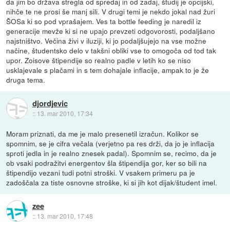
da jim bo država stregla od spredaj in od zadaj, študij je opcijski,
nihče te ne prosi še manj sili. V drugi temi je nekdo jokal nad žuri
ŠOSa ki so pod vprašajem. Ves ta bottle feeding je naredil iz
generacije mevže ki si ne upajo prevzeti odgovorosti, podaljšano
najstništvo. Večina živi v iluziji, ki jo podaljšujejo na vse možne
načine, študentsko delo v takšni obliki vse to omogoča od tod tak
upor. Zoisove štipendije so realno padle v letih ko se niso
usklajevale s plačami in s tem dohajale inflacije, ampak to je že
druga tema.
djordjevic
::
13. mar 2010, 17:34
Moram priznati, da me je malo presenetil izračun. Kolikor se
spomnim, se je cifra večala (verjetno pa res drži, da jo je inflacija
sproti jedla in je realno znesek padal). Spomnim se, recimo, da je
ob vsaki podražitvi energentov šla štipendija gor, ker so bili na
štipendijo vezani tudi potni stroški. V vsakem primeru pa je
zadoščala za tiste osnovne stroške, ki si jih kot dijak/študent imel.
zee
::
13. mar 2010, 17:48