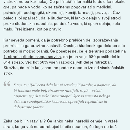
v stroki, ne pa kar nekaj. Če pri "naši" informatiki to delo še nekako
gre, pa pade v vodo, ko se začnemo pogovarjati o medicini,
psihologiji, pedagogiki, ekonomiji, kemiji, farmaciji, pravu, ... Čez
palec si bi upal reči, da je študentov, ki lahko delajo v svoji stroki
preko študenskih napotnic, po deležu vseh, ki sploh delajo, zelo
malo. Prej izjema, kot pa pravilo.
Kar seveda pomeni, da je potrebno prakičen del izobraževanja
premisliti in ga pravilno zastaviti. Obstoja študenskega dela pa s to
potrebo ni možno braniti. Še posebej ne, če je trenuten podatek
na
1. strani e-študenskega servisa
, da je na voljo 580 prostih del in
614 strežb. Več kot 50% vseh razpoložljivih del je "strežba".
Strežba, če mi je kaj jasno, ne pade v nobeno izmed visokošolskih
strok.
S tem so nižali ceno dela kar ni seveda nič narobe, a namesto, da
bi študente malo bolj strokovno razvijali, so jih v večini
primerov zaprli v neke "sweatshope", kjer so namesto nekega
delavca s srednješolsko izobrazbo opravljali repetativne in
dolgočasne zadeve.
Zakaj pa bi jih razvijali? Če lahko nekaj narediš ceneje in vržeš
stran, ko ga več ne potrebuješ bi bile neumen, če tega ne boš