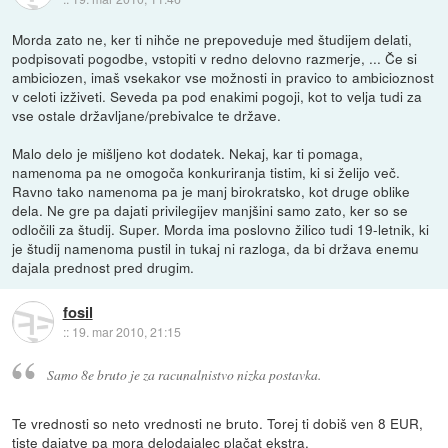
Morda zato ne, ker ti nihče ne prepoveduje med študijem delati,
podpisovati pogodbe, vstopiti v redno delovno razmerje, ... Če si
ambiciozen, imaš vsekakor vse možnosti in pravico to ambicioznost
v celoti izživeti. Seveda pa pod enakimi pogoji, kot to velja tudi za
vse ostale državljane/prebivalce te države.
Malo delo je mišljeno kot dodatek. Nekaj, kar ti pomaga,
namenoma pa ne omogoča konkuriranja tistim, ki si želijo več.
Ravno tako namenoma pa je manj birokratsko, kot druge oblike
dela. Ne gre pa dajati privilegijev manjšini samo zato, ker so se
odločili za študij. Super. Morda ima poslovno žilico tudi 19-letnik, ki
je študij namenoma pustil in tukaj ni razloga, da bi država enemu
dajala prednost pred drugim.
fosil
::
19. mar 2010, 21:15
Samo 8e bruto je za racunalnistvo nizka postavka.
Te vrednosti so neto vrednosti ne bruto. Torej ti dobiš ven 8 EUR,
tiste dajatve pa mora delodajalec plačat ekstra.