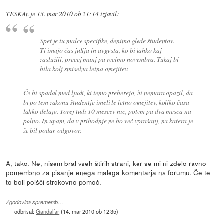
TESKAn
je
13. mar 2010 ob 21:14
izjavil
:
Spet je tu malce specifike, denimo glede študentov.
Ti imajo čas julija in avgusta, ko bi lahko kaj
zaslužili, precej manj pa recimo novembra. Tukaj bi
bila bolj smiselna letna omejitev.
Če bi spadal med ljudi, ki temo preberejo, bi nemara opazil, da
bi po tem zakonu študentje imeli le letno omejitev, koliko časa
lahko delajo. Torej tudi 10 mescev nič, potem pa dva mesca na
polno. In upam, da v prihodnje ne bo več vprašanj, na katera je
že bil podan odgovor.
A, tako. Ne, nisem bral vseh štirih strani, ker se mi ni zdelo ravno
pomembno za pisanje enega malega komentarja na forumu. Če te
to boli poišči strokovno pomoč.
Zgodovina sprememb…
odbrisal:
Gandalfar
(
14. mar 2010 ob 12:35
)