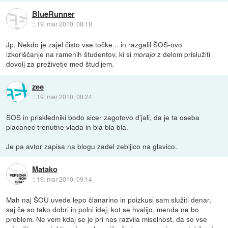
BlueRunner
::
19. mar 2010, 08:18
Jp. Nekdo je zajel čisto vse točke... in razgalil ŠOS-ovo
izkoriščanje na ramenih študentov, ki si
z delom prislužiti
morajo
dovolj za preživetje med študijem.
zee
::
19. mar 2010, 08:24
SOS in priskledniki bodo sicer zagotovo d'jali, da je ta oseba
placanec trenutne vlada in bla bla bla.
Je pa avtor zapisa na blogu zadel zebljico na glavico.
Matako
::
19. mar 2010, 09:14
Mah naj ŠOU uvede lepo članarino in poizkusi sam služiti denar,
saj če so tako dobri in polni idej, kot se hvalijo, menda ne bo
problem. Ne vem kdaj se je pri nas razvila miselnost, da so vse