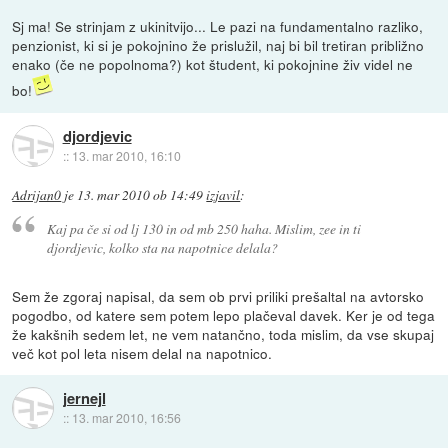
Sj ma! Se strinjam z ukinitvijo... Le pazi na fundamentalno razliko,
penzionist, ki si je pokojnino že prislužil, naj bi bil tretiran približno
enako (če ne popolnoma?) kot študent, ki pokojnine živ videl ne
bo!
djordjevic
::
13. mar 2010, 16:10
Adrijan0
je
13. mar 2010 ob 14:49
izjavil
:
Kaj pa če si od lj 130 in od mb 250 haha. Mislim, zee in ti
djordjevic, kolko sta na napotnice delala?
Sem že zgoraj napisal, da sem ob prvi priliki prešaltal na avtorsko
pogodbo, od katere sem potem lepo plačeval davek. Ker je od tega
že kakšnih sedem let, ne vem natančno, toda mislim, da vse skupaj
več kot pol leta nisem delal na napotnico.
jernejl
::
13. mar 2010, 16:56