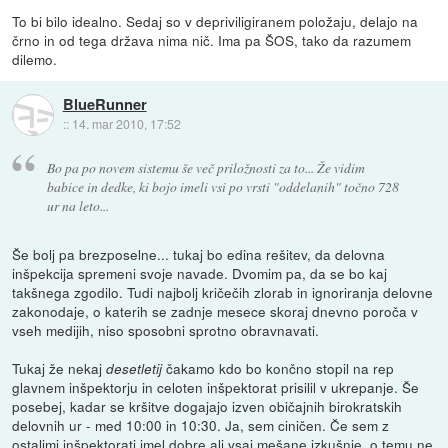
To bi bilo idealno. Sedaj so v depriviligiranem položaju, delajo na
črno in od tega država nima nič. Ima pa ŠOS, tako da razumem
dilemo.
BlueRunner
::
14. mar 2010, 17:52
Bo pa po novem sistemu še več priložnosti za to... Že vidim
babice in dedke, ki bojo imeli vsi po vrsti "oddelanih" točno 728
ur na leto...
Še bolj pa brezposelne... tukaj bo edina rešitev, da delovna
inšpekcija spremeni svoje navade. Dvomim pa, da se bo kaj
takšnega zgodilo. Tudi najbolj kričečih zlorab in ignoriranja delovne
zakonodaje, o katerih se zadnje mesece skoraj dnevno poroča v
vseh medijih, niso sposobni sprotno obravnavati.
Tukaj že nekaj
čakamo kdo bo končno stopil na rep
desetletij
glavnem inšpektorju in celoten inšpektorat prisilil v ukrepanje. Še
posebej, kadar se kršitve dogajajo izven običajnih birokratskih
delovnih ur - med 10:00 in 10:30. Ja, sem ciničen. Če sem z
ostalimi inšpektorati imel dobre ali vsaj mešane izkušnje, o temu ne