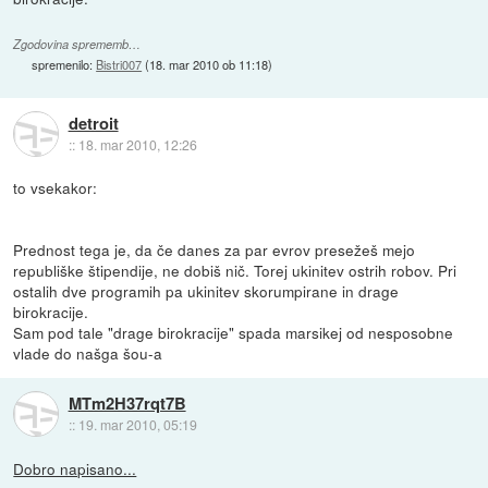
Zgodovina sprememb…
spremenilo:
Bistri007
(
18. mar 2010 ob 11:18
)
detroit
::
18. mar 2010, 12:26
to vsekakor:
Prednost tega je, da če danes za par evrov presežeš mejo
republiške štipendije, ne dobiš nič. Torej ukinitev ostrih robov. Pri
ostalih dve programih pa ukinitev skorumpirane in drage
birokracije.
Sam pod tale "drage birokracije" spada marsikej od nesposobne
vlade do našga šou-a
MTm2H37rqt7B
::
19. mar 2010, 05:19
Dobro napisano...