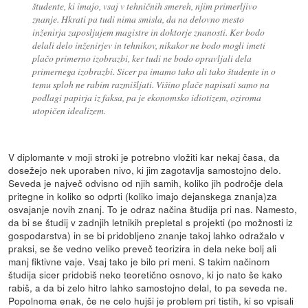
študente, ki imajo, vsaj v tehničnih smereh, njim primerljivo
znanje. Hkrati pa tudi nima smisla, da na delovno mesto
inženirja zaposljujem magistre in doktorje znanosti. Ker bodo
delali delo inženirjev in tehnikov, nikakor ne bodo mogli imeti
plačo primerno izobrazbi, ker tudi ne bodo opravljali dela
primernega izobrazbi. Sicer pa imamo tako ali tako študente in o
temu sploh ne rabim razmišljati. Višino plače napisati samo na
podlagi papirja iz faksa, pa je ekonomsko idiotizem, oziroma
utopičen idealizem.
V diplomante v moji stroki je potrebno vložiti kar nekaj časa, da
dosežejo nek uporaben nivo, ki jim zagotavlja samostojno delo.
Seveda je največ odvisno od njih samih, koliko jih področje dela
pritegne in koliko so odprti (koliko imajo dejanskega znanja)za
osvajanje novih znanj. To je odraz načina študija pri nas. Namesto,
da bi se študij v zadnjih letnikih prepletal s projekti (po možnosti iz
gospodarstva) in se bi pridobljeno znanje takoj lahko odražalo v
praksi, se še vedno veliko preveč teorizira in dela neke bolj ali
manj fiktivne vaje. Vsaj tako je bilo pri meni. S takim načinom
študija sicer pridobiš neko teoretično osnovo, ki jo nato še kako
rabiš, a da bi zelo hitro lahko samostojno delal, to pa seveda ne.
Popolnoma enak, če ne celo hujši je problem pri tistih, ki so vpisali