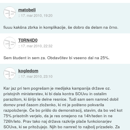
matobeli
::
17. mar 2010, 19:20
fiuuu kakšna zbrka in komplikacije, še dobro da delam na črno.
T0RN4D0
::
17. mar 2010, 22:32
Sem študent in sem za. Obdavčitev bi vseeno dal na 25%.
kogledom
::
17. mar 2010, 23:10
Kar jaz pri tem pogrešam je medijska kampanija države oz.
pristojnih ministerstev, ki bi dala kontra SOUvu in ostalim
parazitom, ki širijo le delne resnice. Tudi sam sem namreč dobil
domov pred časom zloženko, ki mi je pošteno pokvarila
razpoloženje. Če bo prišlo do demonstracij, stavim, da bo več kot
75% prisotnih verjelo, da je res omejeno na 14h/teden in ne
726h/leto. Prav tako naj država razkrije plače funkcionarjev
SOUva, ki se pritožujejo. Njih bo namreč to najbolj prizadelo. Za