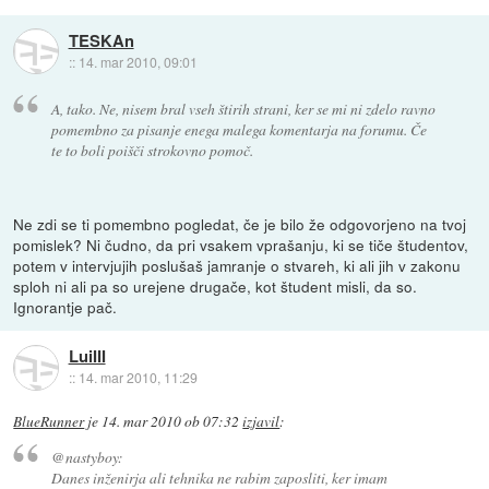
TESKAn
::
14. mar 2010, 09:01
A, tako. Ne, nisem bral vseh štirih strani, ker se mi ni zdelo ravno
pomembno za pisanje enega malega komentarja na forumu. Če
te to boli poišči strokovno pomoč.
Ne zdi se ti pomembno pogledat, če je bilo že odgovorjeno na tvoj
pomislek? Ni čudno, da pri vsakem vprašanju, ki se tiče študentov,
potem v intervjujih poslušaš jamranje o stvareh, ki ali jih v zakonu
sploh ni ali pa so urejene drugače, kot študent misli, da so.
Ignorantje pač.
LuiIII
::
14. mar 2010, 11:29
BlueRunner
je
14. mar 2010 ob 07:32
izjavil
:
@nastyboy:
Danes inženirja ali tehnika ne rabim zaposliti, ker imam