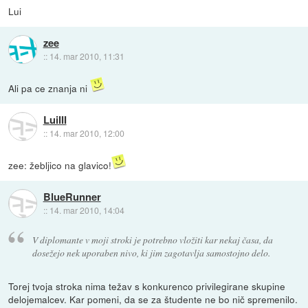
Lui
zee
::
14. mar 2010, 11:31
Ali pa ce znanja ni
LuiIII
::
14. mar 2010, 12:00
zee: žebljico na glavico!
BlueRunner
::
14. mar 2010, 14:04
V diplomante v moji stroki je potrebno vložiti kar nekaj časa, da
dosežejo nek uporaben nivo, ki jim zagotavlja samostojno delo.
Torej tvoja stroka nima težav s konkurenco privilegirane skupine
delojemalcev. Kar pomeni, da se za študente ne bo nič spremenilo.