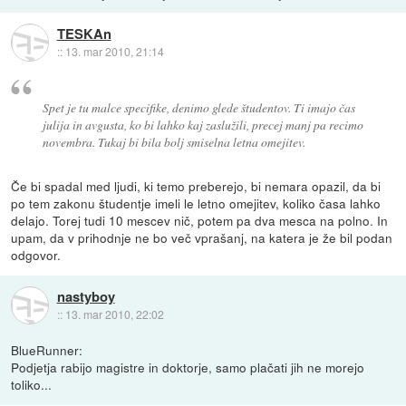
TESKAn
::
13. mar 2010, 21:14
Spet je tu malce specifike, denimo glede študentov. Ti imajo čas
julija in avgusta, ko bi lahko kaj zaslužili, precej manj pa recimo
novembra. Tukaj bi bila bolj smiselna letna omejitev.
Če bi spadal med ljudi, ki temo preberejo, bi nemara opazil, da bi
po tem zakonu študentje imeli le letno omejitev, koliko časa lahko
delajo. Torej tudi 10 mescev nič, potem pa dva mesca na polno. In
upam, da v prihodnje ne bo več vprašanj, na katera je že bil podan
odgovor.
nastyboy
::
13. mar 2010, 22:02
BlueRunner:
Podjetja rabijo magistre in doktorje, samo plačati jih ne morejo
toliko...