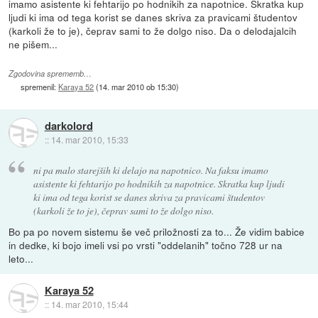
imamo asistente ki fehtarijo po hodnikih za napotnice. Skratka kup
ljudi ki ima od tega korist se danes skriva za pravicami študentov
(karkoli že to je), čeprav sami to že dolgo niso. Da o delodajalcih
ne pišem...
Zgodovina sprememb…
spremenil:
Karaya 52
(
14. mar 2010 ob 15:30
)
darkolord
::
14. mar 2010, 15:33
ni pa malo starejših ki delajo na napotnico. Na faksu imamo
asistente ki fehtarijo po hodnikih za napotnice. Skratka kup ljudi
ki ima od tega korist se danes skriva za pravicami študentov
(karkoli že to je), čeprav sami to že dolgo niso.
Bo pa po novem sistemu še več priložnosti za to... Že vidim babice
in dedke, ki bojo imeli vsi po vrsti "oddelanih" točno 728 ur na
leto...
Karaya 52
::
14. mar 2010, 15:44