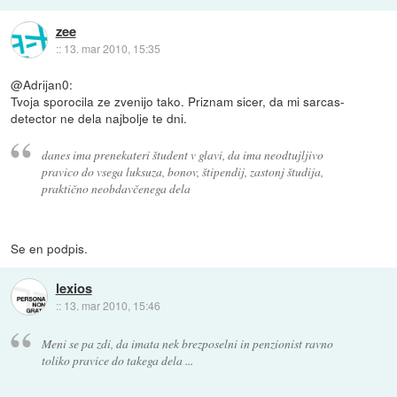
zee
::
13. mar 2010, 15:35
@Adrijan0:
Tvoja sporocila ze zvenijo tako. Priznam sicer, da mi sarcas-
detector ne dela najbolje te dni.
danes ima prenekateri študent v glavi, da ima neodtujljivo
pravico do vsega luksuza, bonov, štipendij, zastonj študija,
praktično neobdavčenega dela
Se en podpis.
lexios
::
13. mar 2010, 15:46
Meni se pa zdi, da imata nek brezposelni in penzionist ravno
toliko pravice do takega dela ...