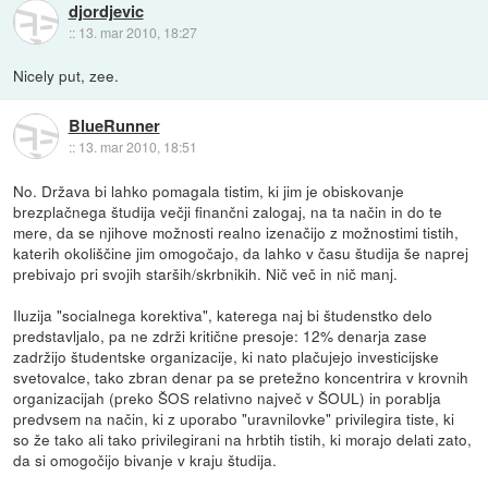
djordjevic
::
13. mar 2010, 18:27
Nicely put, zee.
BlueRunner
::
13. mar 2010, 18:51
No. Država bi lahko pomagala tistim, ki jim je obiskovanje
brezplačnega študija večji finančni zalogaj, na ta način in do te
mere, da se njihove možnosti realno izenačijo z možnostimi tistih,
katerih okoliščine jim omogočajo, da lahko v času študija še naprej
prebivajo pri svojih starših/skrbnikih. Nič več in nič manj.
Iluzija "socialnega korektiva", katerega naj bi študenstko delo
predstavljalo, pa ne zdrži kritične presoje: 12% denarja zase
zadržijo študentske organizacije, ki nato plačujejo investicijske
svetovalce, tako zbran denar pa se pretežno koncentrira v krovnih
organizacijah (preko ŠOS relativno največ v ŠOUL) in porablja
predvsem na način, ki z uporabo "uravnilovke" privilegira tiste, ki
so že tako ali tako privilegirani na hrbtih tistih, ki morajo delati zato,
da si omogočijo bivanje v kraju študija.