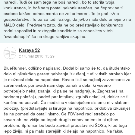
naredil. Tudi če sam tega ne boš naredil, bo to storila tvoja
konkurenca, in boš sam postal nekonkurenčen, pa čeprav se ti
osebno takšen odnos morda ne zdi primeren. To je pač tržno
gospodarstvo. To pa so tudi razlogi, da je/bo malo delo omejeno na
MALO delo. Predvsem zato, da ne bo predstavljalo konkurenco
redni zaposlitvi in raztegnilo kandidate za zaposlitev v teh
"sweatshopih" še na druge ranljive skupine.
Karaya 52
::
14. mar 2010, 15:29
BlueRunner, odlično napisano. Dodal bi samo še to, da študentsko
delo ni nikakršen garant nabiranja izkušenj, tudi v tistih strokah kjer
je možnost dela na napotnico. Ravno tisti se najbolj zavzemamo za
spremembe, ponavadi nam dajo banalna dela, ki vseeno
potrebujejo nekaj znanja, ki pa se ne nadgrajuje. Zagrezneš na
bednem položaju, padeš par letnikov, zgubiš nekaj let, dokler se ti
končno ne posveti. Če medicinc v obstoječem sistemu ni v slabem
položaju (predstavljajte si kirurga na napotnico, pridobiva izkušnje)
še ne pomeni da ostali nismo. Če FDVjevci radi strežejo po
kavarnah, ne vidijo pa tegob drugih cehov potem to ni njihov
problem. Spremembe bodo zavirali predstavniki ŠOSa, ki od tega
lepo živijo, ni pa malo starejših ki delajo na napotnico. Na faksu