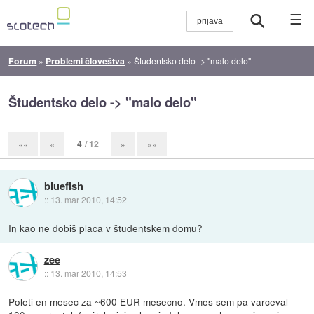
☰
Forum
»
Problemi človeštva
»
Študentsko delo -> "malo delo"
Študentsko delo -> "malo delo"
4
/ 12
««
«
»
»»
bluefish
::
13. mar 2010, 14:52
In kao ne dobiš placa v študentskem domu?
zee
::
13. mar 2010, 14:53
Poleti en mesec za ~600 EUR mesecno. Vmes sem pa varceval