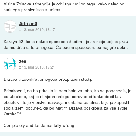
Visina Zoisove stipendije je odvisna tudi od tega, kako dalec od
stalnega prebivalisca studiras.
Adrijan0
::
13. mar 2010, 18:17
Karaya 52, če je nekdo sposoben študirat, je za moje pojme prau
da mu država to omogoča. Če pač ni sposoben, pa naj gre delat.
zee
::
13. mar 2010, 18:21
Drzava ti zaenkrat omogoca brezplacen studij.
Pricakovati, da bo pritekla in pobrisala za tabo, ko se ponecedis, je
pa utopicno, saj to ni njena naloga, ceravno bi lahko dobil tak
obcutek - to je v bistvu najvecja mentalna ostalina, ki jo je zapustil
socializem: obcutek, da bo Mati™ Drzava poskrbela za vse svoje
Otroke™.
Completely and fundamentally wrong.