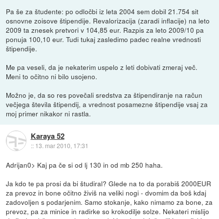
Pa še za študente: po odločbi iz leta 2004 sem dobil 21.754 sit
osnovne zoisove štipendije. Revalorizacija (zaradi inflacije) na leto
2009 ta znesek pretvori v 104,85 eur. Razpis za leto 2009/10 pa
ponuja 100,10 eur. Tudi tukaj zasledimo padec realne vrednosti
štipendije.
Me pa veseli, da je nekaterim uspelo z leti dobivati zmeraj več.
Meni to očitno ni bilo usojeno.
Možno je, da so res povečali sredstva za štipendiranje na račun
večjega števila štipendij, a vrednost posamezne štipendije vsaj za
moj primer nikakor ni rastla.
Karaya 52
::
13. mar 2010, 17:31
Adrijan0> Kaj pa če si od lj 130 in od mb 250 haha.
Ja kdo te pa prosi da bi študiral? Glede na to da porabiš 2000EUR
za prevoz in bone očitno živiš na veliki nogi - dvomim da boš kdaj
zadovoljen s podarjenim. Samo stokanje, kako nimamo za bone, za
prevoz, pa za minice in radirke so krokodilje solze. Nekateri mislijo