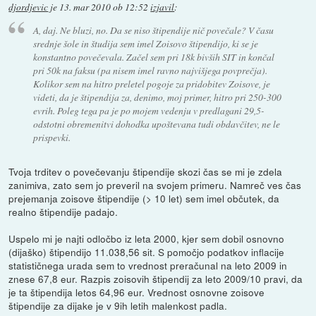
djordjevic
je
13. mar 2010 ob 12:52
izjavil
:
A, daj. Ne bluzi, no. Da se niso štipendije nič povečale? V času
srednje šole in študija sem imel Zoisovo štipendijo, ki se je
konstantno povečevala. Začel sem pri 18k bivših SIT in končal
pri 50k na faksu (pa nisem imel ravno najvišjega povprečja).
Kolikor sem na hitro preletel pogoje za pridobitev Zoisove, je
videti, da je štipendija za, denimo, moj primer, hitro pri 250-300
evrih. Poleg tega pa je po mojem vedenju v predlagani 29,5-
odstotni obremenitvi dohodka upoštevana tudi obdavčitev, ne le
prispevki.
Tvoja trditev o povečevanju štipendije skozi čas se mi je zdela
zanimiva, zato sem jo preveril na svojem primeru. Namreč ves čas
prejemanja zoisove štipendije (> 10 let) sem imel občutek, da
realno štipendije padajo.
Uspelo mi je najti odločbo iz leta 2000, kjer sem dobil osnovno
(dijaško) štipendijo 11.038,56 sit. S pomočjo podatkov inflacije
statističnega urada sem to vrednost preračunal na leto 2009 in
znese 67,8 eur. Razpis zoisovih štipendij za leto 2009/10 pravi, da
je ta štipendija letos 64,96 eur. Vrednost osnovne zoisove
štipendije za dijake je v 9ih letih malenkost padla.