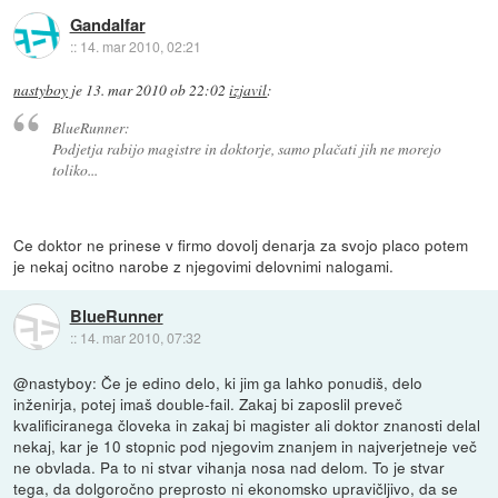
Gandalfar
::
14. mar 2010, 02:21
nastyboy
je
13. mar 2010 ob 22:02
izjavil
:
BlueRunner:
Podjetja rabijo magistre in doktorje, samo plačati jih ne morejo
toliko...
Ce doktor ne prinese v firmo dovolj denarja za svojo placo potem
je nekaj ocitno narobe z njegovimi delovnimi nalogami.
BlueRunner
::
14. mar 2010, 07:32
@nastyboy: Če je edino delo, ki jim ga lahko ponudiš, delo
inženirja, potej imaš double-fail. Zakaj bi zaposlil preveč
kvalificiranega človeka in zakaj bi magister ali doktor znanosti delal
nekaj, kar je 10 stopnic pod njegovim znanjem in najverjetneje več
ne obvlada. Pa to ni stvar vihanja nosa nad delom. To je stvar
tega, da dolgoročno preprosto ni ekonomsko upravičljivo, da se