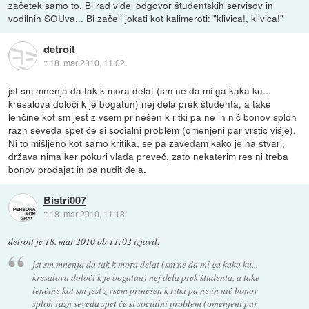
začetek samo to. Bi rad videl odgovor študentskih servisov in
vodilnih SOUva... Bi začeli jokati kot kalimeroti: "klivica!, klivica!"
detroit
::
18. mar 2010, 11:02
jst sm mnenja da tak k mora delat (sm ne da mi ga kaka ku...
kresalova določi k je bogatun) nej dela prek študenta, a take
lenčine kot sm jest z vsem prinešen k ritki pa ne in nič bonov sploh
razn seveda spet če si socialni problem (omenjeni par vrstic višje).
Ni to mišljeno kot samo kritika, se pa zavedam kako je na stvari,
država nima ker pokuri vlada preveč, zato nekaterim res ni treba
bonov prodajat in pa nudit dela.
Bistri007
::
18. mar 2010, 11:18
detroit
je
18. mar 2010 ob 11:02
izjavil
:
jst sm mnenja da tak k mora delat (sm ne da mi ga kaka ku...
kresalova določi k je bogatun) nej dela prek študenta, a take
lenčine kot sm jest z vsem prinešen k ritki pa ne in nič bonov
sploh razn seveda spet če si socialni problem (omenjeni par