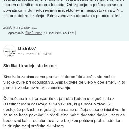
morem reči niti ene dobre besede. Od izgubljene pošte poslane s
povratnicami do nedosegljivih inšpektorjev in nespoštovanja ZIN...
niti ene dobre izkušnje. Pišmevuhovsko obnašanje po celotni črti.
Zgodovina sprememb…
spremenilo:
BlueRunner
(
14. mar 2010 ob 17:56
)
Bistri007
::
17. mar 2010, 14:13
Sindikati kradejo študentom
Sindikate zanima samo parcialni interes "delafca", zato hočejo
visoke ovire pri odpuščanju. Ampak ovire delujejo v obe smeri, in to
pomeni visoke ovire pri zaposlovanju.
Če hočemo imeti prosperiteto, je treba ljudem omogočiti, da z
lastnim trudom dosežejo življenjski stil, ki ga hočejo živeti. Z
obstoječo pošastno regulacijo se samo uničuje osebno iniciativo. In
še to se hoče povečati in sredi krize nabiti dodatne davke - zato da
bodo sindikalni "delafci" relativno bolj kompetitivni proti študentom
in drugim manj srečnim skupinam.