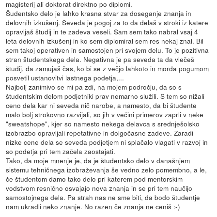
magisterij ali doktorat direktno po diplomi.
Šudentsko delo je lahko krasna stvar za doseganje znanja in
delovnih izkušenj. Seveda je pogoj za to da delaš v stroki iz katere
opravljaš študij in te zadeva veseli. Sam sem tako nabral vsaj 4
leta delovnih izkušenj in ko sem diplomiral sem res nekaj znal. Bil
sem takoj operativen in samostojen pri svojem delu. To je pozitivna
stran študentskega dela. Negativna je pa seveda ta da vlečeš
študij, da zamujaš čas, ko bi se z večjo lahkoto in morda pogumom
posvetil ustanovitvi lastnega podetja,...
Najbolj zanimivo se mi pa zdi, na mojem področju, da so s
študentskim delom podjetniki prav nemarno služili. S tem so nižali
ceno dela kar ni seveda nič narobe, a namesto, da bi študente
malo bolj strokovno razvijali, so jih v večini primerov zaprli v neke
"sweatshope", kjer so namesto nekega delavca s srednješolsko
izobrazbo opravljali repetativne in dolgočasne zadeve. Zaradi
nizke cene dela se seveda podjetjem ni splačalo vlagati v razvoj in
so podetja pri tem začela zaostajati.
Tako, da moje mnenje je, da je študentsko delo v današnjem
sistemu tehničnega izobraževanja še vedno zelo pomembno, a le,
če študentom damo tako delo pri katerem pod mentorskim
vodstvom resnično osvajajo nova znanja in se pri tem naučijo
samostojnega dela. Pa strah nas ne sme biti, da bodo študentje
nam ukradli neko znanje. No razen če znanja ne ceniš :-)