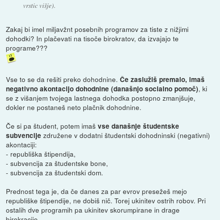
vrstic višje).
Zakaj bi imel miljavžnt posebnih programov za tiste z nižjimi
dohodki? In plačevati na tisoče birokratov, da izvajajo te
programe???
Vse to se da rešiti preko dohodnine.
Če zaslužiš premalo, imaš
, ki
negativno akontacijo dohodnine (današnjo socialno pomoč)
se z višanjem tvojega lastnega dohodka postopno zmanjšuje,
dokler ne postaneš neto plačnik dohodnine.
Če si pa študent, potem imaš
vse današnje študentske
združene v dodatni študentski dohodninski (negativni)
subvencije
akontaciji:
- republiška štipendija,
- subvencija za študentske bone,
- subvencija za študentski dom.
Prednost tega je, da če danes za par evrov presežeš mejo
republiške štipendije, ne dobiš nič. Torej ukinitev ostrih robov. Pri
ostalih dve programih pa ukinitev skorumpirane in drage
birokracije.