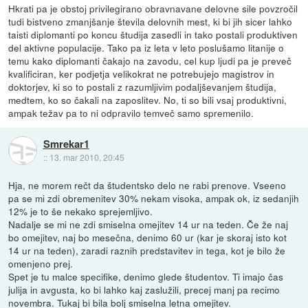
Hkrati pa je obstoj privilegirano obravnavane delovne sile povzročil
tudi bistveno zmanjšanje števila delovnih mest, ki bi jih sicer lahko
taisti diplomanti po koncu študija zasedli in tako postali produktiven
del aktivne populacije. Tako pa iz leta v leto poslušamo litanije o
temu kako diplomanti čakajo na zavodu, cel kup ljudi pa je preveč
kvalificiran, ker podjetja velikokrat ne potrebujejo magistrov in
doktorjev, ki so to postali z razumljivim podaljševanjem študija,
medtem, ko so čakali na zaposlitev. No, ti so bili vsaj produktivni,
ampak težav pa to ni odpravilo temveč samo spremenilo.
Smrekar1
::
13. mar 2010, 20:45
Hja, ne morem rečt da študentsko delo ne rabi prenove. Vseeno
pa se mi zdi obremenitev 30% nekam visoka, ampak ok, iz sedanjih
12% je to še nekako sprejemljivo.
Nadalje se mi ne zdi smiselna omejitev 14 ur na teden. Če že naj
bo omejitev, naj bo mesečna, denimo 60 ur (kar je skoraj isto kot
14 ur na teden), zaradi raznih predstavitev in tega, kot je bilo že
omenjeno prej.
Spet je tu malce specifike, denimo glede študentov. Ti imajo čas
julija in avgusta, ko bi lahko kaj zaslužili, precej manj pa recimo
novembra. Tukaj bi bila bolj smiselna letna omejitev.