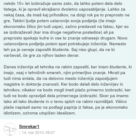
nekdo 10+ let izobražuje samo zato, da lahko potem dela delo
tistega, ki je opravil skrajšano dvoletno usposabljanje. Lahko za
nekaj časa, da imaš kaj prihodkov, na dolgi rok pa to preprosto ne
gre. Takšni ljudje potem ustanovijo svoja podjetja (če imajo
ekonomsko žilico jim tudi uspe), začno predavati na faksu, kjer so
se izobraževali (kar ima druge negativne posledice) ali pa
preprosto spokajo kufre in vse to znanje odnesejo drugam. Novo
ustanovljena podjetja potem spet potrebujejo inženirje. Namesto
teh pa je ceneje zaposliti študente. Saj niso glupi, da ne bi
varčevali, če gre za njihov lasten denar.
Danes inženirja ali tehnika ne rabim zaposliti, ker imam študente, ki
imajo, vsaj v tehničnih smereh, njim primerljivo znanje. Hkrati pa
tudi nima smisla, da na delovno mesto inženirja zaposljujem
magistre in doktorje znanosti. Ker bodo delali delo inženirjev in
tehnikov, nikakor ne bodo mogli imeti plačo primerno izobrazbi, ker
tudi ne bodo opravljali dela primernega izobrazbi. Sicer pa imamo
tako ali tako študente in o temu sploh ne rabim razmišljati. Višino
plače napisati samo na podlagi papirja iz faksa, pa je ekonomsko
idiotizem, oziroma utopičen idealizem.
Smrekar1
::
14. mar 2010, 08:37