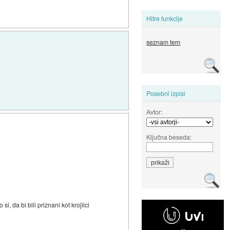
Hitre funkcije
seznam tem
Posebni izpisi
Avtor:
Ključna beseda:
, da bi bili priznani kot krojilci