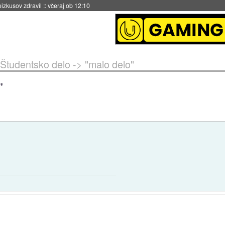
naslednji dve leti
::
včeraj ob 11:37
Študentsko delo -> "malo delo"
"