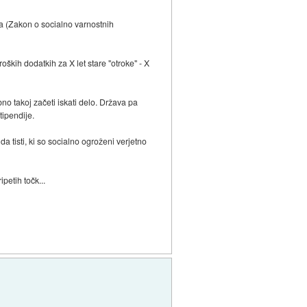
tka (Zakon o socialno varnostnih
oških dodatkih za X let stare "otroke" - X
no takoj začeti iskati delo. Država pa
tipendije.
a tisti, ki so socialno ogroženi verjetno
petih točk...