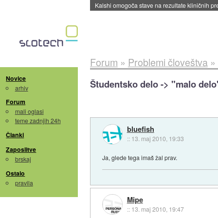
Sandisk že prodal več kot polovico SSD-jev za 
Forum
»
Problemi človeštva
»
Novice
Študentsko delo -> "malo delo
arhiv
Forum
mali oglasi
teme zadnjih 24h
bluefish
Članki
::
13. maj 2010, 19:33
Zaposlitve
Ja, glede tega imaš žal prav.
brskaj
Ostalo
pravila
Mipe
::
13. maj 2010, 19:47