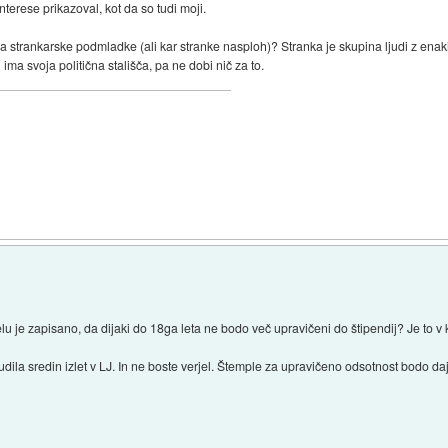
nterese prikazoval, kot da so tudi moji.
a strankarske podmladke (ali kar stranke nasploh)? Stranka je skupina ljudi z enakimi
ima svoja politična stališča, pa ne dobi nič za to.
)
lu je zapisano, da dijaki do 18ga leta ne bodo več upravičeni do štipendij? Je t
nudila sredin izlet v LJ. In ne boste verjel. Štemple za upravičeno odsotnost bodo