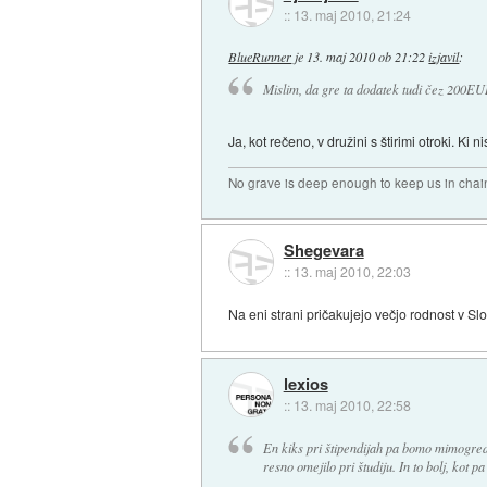
::
13. maj 2010, 21:24
BlueRunner
je
13. maj 2010 ob 21:22
izjavil
:
Mislim, da gre ta dodatek tudi čez 200EU
Ja, kot rečeno, v družini s štirimi otroki. Ki 
No grave is deep enough to keep us in chai
Shegevara
::
13. maj 2010, 22:03
Na eni strani pričakujejo večjo rodnost v Slo
lexios
::
13. maj 2010, 22:58
En kiks pri štipendijah pa bomo mimogrede 
resno omejilo pri študiju. In to bolj, kot