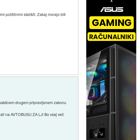
 političnimi stališči. Zakaj morajo biti
o v kakšnem drugem pripravljenem zakonu
 dajali na AVTOBUSU ZA LJ! Bo vsaj več