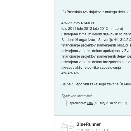
(2) Preostala 4% dajatev iz malega dela se z
4 % dajatev NAMEN
leto 2011 leto 2012 leto 2013 in naprej
ustvarjena z malim delom dijakov in študen
Študentski organizaciji Slovenije 4% 3% 2
financiranje projektov, namenjenih obštudi
ustvarjena z malim delom upokojencev Zve
financiranje projektov, namenjenih dejav
ustvarjena z malim delom brezposelnih in dr
ukrepov aktivne politike zaposlovanja
4% 4% 4%
Se pa tu lepo vidi zakaj tega zakona ŠO-noč
Zgodovina sprememb…
spremenilo:
i386
(
13. maj 2010 ob 21:01
)
BlueRunner
::
13. maj 2010, 21:10