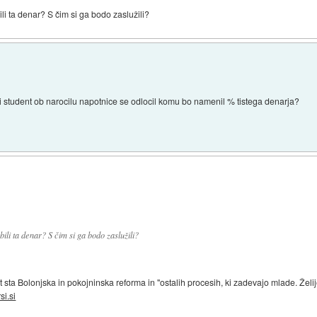
i ta denar? S čim si ga bodo zaslužili?
 bi student ob narocilu napotnice se odlocil komu bo namenil % tistega denarja?
li ta denar? S čim si ga bodo zaslužili?
sta Bolonjska in pokojninska reforma in "ostalih procesih, ki zadevajo mlade. Želijo si
si.si