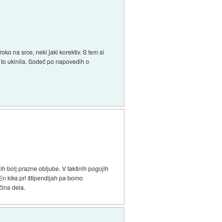
oko na srce, neki jaki korektiv. S tem si
 to ukinila. Sodeč po napovedih o
jih bolj prazne obljube. V takšnih pogojih
 En kiks pri štipendijah pa bomo
čina dela.