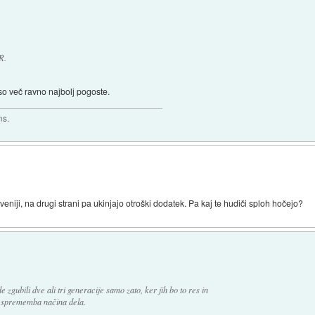
R.
niso več ravno najbolj pogoste.
ns.
veniji, na drugi strani pa ukinjajo otroški dodatek. Pa kaj te hudiči sploh hočejo?
zgubili dve ali tri generacije samo zato, ker jih bo to res in
 pa sprememba načina dela.