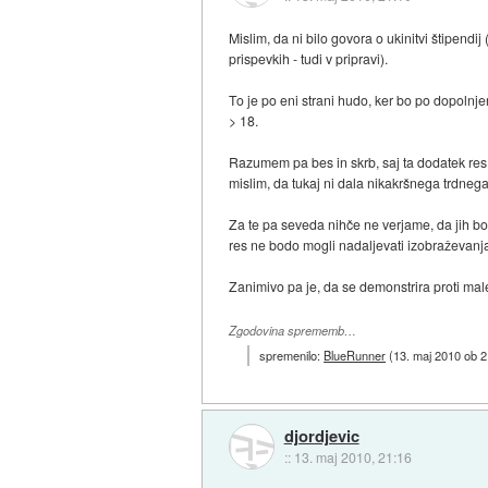
Mislim, da ni bilo govora o ukinitvi štipendi
prispevkih - tudi v pripravi).
To je po eni strani hudo, ker bo po dopolnje
> 18.
Razumem pa bes in skrb, saj ta dodatek res 
mislim, da tukaj ni dala nikakršnega trdnega
Za te pa seveda nihče ne verjame, da jih bo 
res ne bodo mogli nadaljevati izobraževanja p
Zanimivo pa je, da se demonstrira proti male
Zgodovina sprememb…
spremenilo:
BlueRunner
(
13. maj 2010 ob 2
djordjevic
::
13. maj 2010, 21:16