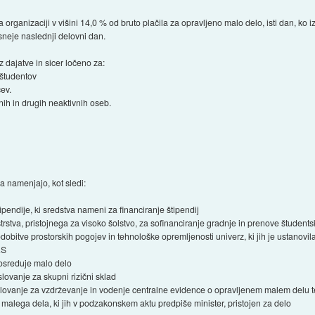
 organizaciji v višini 14,0 % od bruto plačila za opravljeno malo delo, isti dan, ko 
sneje naslednji delovni dan.
z dajatve in sicer ločeno za:
 študentov
ev.
nih in drugih neaktivnih oseb.
a namenjajo, kot sledi:
pendije, ki sredstva nameni za financiranje štipendij
strstva, pristojnega za visoko šolstvo, za sofinanciranje gradnje in prenove študents
sodobitve prostorskih pogojev in tehnološke opremljenosti univerz, ki jih je ustanovi
RS
 posreduje malo delo
ovanje za skupni rizični sklad
ovanje za vzdrževanje in vodenje centralne evidence o opravljenem malem delu te
malega dela, ki jih v podzakonskem aktu predpiše minister, pristojen za delo