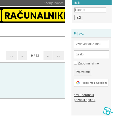
Išči:
Zadnje novice
Prijava
9
/ 12
««
«
»
»»
Zapomni si me
nov uporabnik
pozabili geslo?