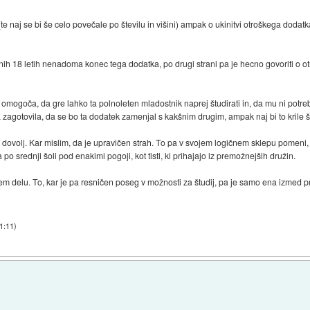
j (te naj se bi še celo povečale po številu in višini) ampak o ukinitvi otroškega doda
nih 18 letih nenadoma konec tega dodatka, po drugi strani pa je hecno govoriti o otr
omogoča, da gre lahko ta polnoleten mladostnik naprej študirati in, da mu ni potreb
 zagotovila, da se bo ta dodatek zamenjal s kakšnim drugim, ampak naj bi to krile š
dovolj. Kar mislim, da je upravičen strah. To pa v svojem logičnem sklepu pomeni, d
o srednji šoli pod enakimi pogoji, kot tisti, ki prihajajo iz premožnejših družin.
m delu. To, kar je pa resničen poseg v možnosti za študij, pa je samo ena izmed pri
1:11
)