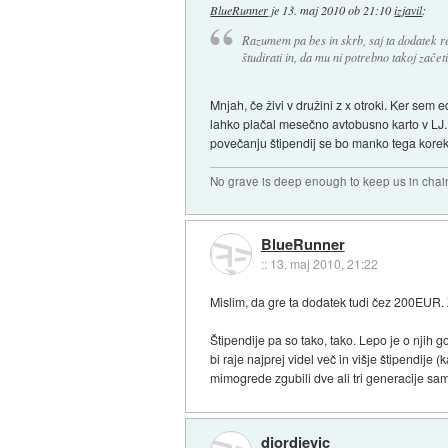
BlueRunner
je
13. maj 2010 ob 21:10
izjavil
:
Razumem pa bes in skrb, saj ta dodatek r
študirati in, da mu ni potrebno takoj začeti
Mnjah, če živi v družini z x otroki. Ker sem 
lahko plačal mesečno avtobusno karto v LJ. 
povečanju štipendij se bo manko tega korekt
No grave is deep enough to keep us in chai
BlueRunner
::
13. maj 2010, 21:22
Mislim, da gre ta dodatek tudi čez 200EUR.
Štipendije pa so tako, tako. Lepo je o njih g
bi raje najprej videl več in višje štipendij
mimogrede zgubili dve ali tri generacije samo
djordjevic