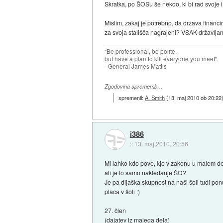
Skratka, po ŠOSu še nekdo, ki bi rad svoje i
Mislim, zakaj je potrebno, da država financir
za svoja stališča nagrajeni? VSAK državljan 
"Be professional, be polite,
but have a plan to kill everyone you meet".
- General James Mattis
Zgodovina sprememb…
spremenil:
A. Smith
(
13. maj 2010 ob 20:22
i386
::
13. maj 2010, 20:56
Mi lahko kdo pove, kje v zakonu u malem de
ali je to samo nakledanje ŠO?
Je pa dijaška skupnost na naši šoli tudi po
placa v šoli :)
27. člen
(dajatev iz malega dela)