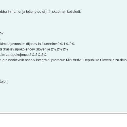
bira in namenja ločeno po ciljnih skupinah kot sledi:
tov
%
jskim dejavnostim dijakov in študentov 0% 1% 2%
zi društev upokojencev Slovenije 2% 2% 2%
nostim za upokojence 2% 2% 2%
ugih neaktivnih oseb v integralni proračun Ministrstvu Republike Slovenije za delo
ejo :)