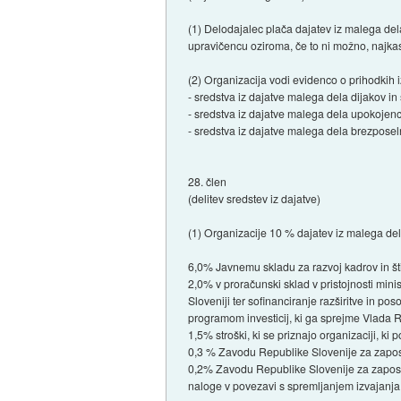
(1) Delodajalec plača dajatev iz malega dela
upravičencu oziroma, če to ni možno, najka
(2) Organizacija vodi evidenco o prihodkih i
- sredstva iz dajatve malega dela dijakov in
- sredstva iz dajatve malega dela upokojenc
- sredstva iz dajatve malega dela brezposel
28. člen
(delitev sredstev iz dajatve)
(1) Organizacije 10 % dajatev iz malega del
6,0% Javnemu skladu za razvoj kadrov in šti
2,0% v proračunski sklad v pristojnosti mini
Sloveniji ter sofinanciranje razširitve in po
programom investicij, ki ga sprejme Vlada 
1,5% stroški, ki se priznajo organizaciji, ki
0,3 % Zavodu Republike Slovenije za zaposl
0,2% Zavodu Republike Slovenije za zaposl
naloge v povezavi s spremljanjem izvajanja 