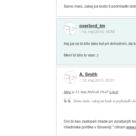
Samo malo, zakaj pa bodo ti podmladki dobil
overlord_tm
::
13. maj 2010, 19:59
Kaj pa ce bi bilo tako kot pri dohodnini, da
Meni bi bilo to vsec :)
A. Smith
::
13. maj 2010, 20:21
Mipe
je
13. maj 2010 ob 19:47
izjavil
:
Samo malo, zakaj pa bodo ti podmladki dobi
Oni bi kao zastopali mlade pri vprašanjih kot 
mladinske politike v Sloveniji," citiram
www.r