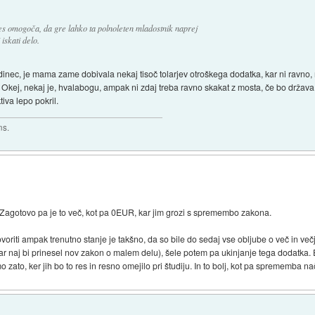
es omogoča, da gre lahko ta polnoleten mladostnik naprej
 iskati delo.
edinec, je mama zame dobivala nekaj tisoč tolarjev otroškega dodatka, kar ni ravno, r
Okej, nekaj je, hvalabogu, ampak ni zdaj treba ravno skakat z mosta, če bo država
iva lepo pokril.
ns.
 Zagotovo pa je to več, kot pa 0EUR, kar jim grozi s spremembo zakona.
ovoriti ampak trenutno stanje je takšno, da so bile do sedaj vse obljube o več in več
e (kar naj bi prinesel nov zakon o malem delu), šele potem pa ukinjanje tega dodatka.
 zato, ker jih bo to res in resno omejilo pri študiju. In to bolj, kot pa sprememba na