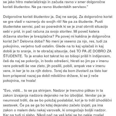
se jako hitro materializirajo in začuda ravno v smer dolgoročne
koristi študentov. Ne pa ravno študentskih servisov."
Dolgoročne koristi študentov ja. Daj ne sanjaj. Za dolgoročno korist
se gre vladi v razmerju do svojih riti! Ne pa za študente. Pusti
študentske servisi, pač so posrednik ki se je znal obrniti situacijo
sebi v prid, in pač računa za svojo storitev. Mi poveč katera
državna storitev je brezplačna? Pa povej mi kakšna je dolgoročna
korist že? Delovna doba? No meni je vseeno za njo, res, tudi za
pokojnino, verjetno tudi ostalim. Glede na to kaj vplačaš in kaj
dobiš je to sranje, in te obračaj sitaucije, češ TO PA JE DOBRO ZA
ŠTUDENTE. To je enako kot takrat ko so bišopi prišli h indijancem,
češ da naj se pokorijo, in bodo odrešeni, hkrati so jim pa v imenu
vere pokradli še vse zlato, jih posilili, pobili, ampak vse v imenu
vere, in ker je to za njih dobro. Torej da bom životaril za tisto kar
bom prispeval nazaj pa dobil miloščino države, ki se ji reče
pokojnina, ne hvala!
"Evo, vidiš... to se pa strinjam. Nadzor je trenutno piškav in ta
zakon izvajanja nadzora dejansko ne bo izboljšal. Vendar pa je
neumnost trditi, da se bo položaj poslabšal, kot je to trdil izhodiščni
sestavek. Če pa se ga bo kdaj dejansko začelo izvjati, pa ima
zakon o malem delu nekaj varovalk, ki omogočajo boljši nadzor.
Kar pa tudi ni slabo. Nikoli pač ne veš kdaj se bo nekje znašel