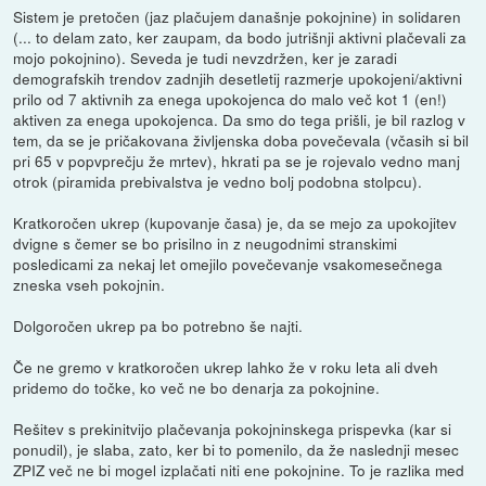
Sistem je pretočen (jaz plačujem današnje pokojnine) in solidaren
(... to delam zato, ker zaupam, da bodo jutrišnji aktivni plačevali za
mojo pokojnino). Seveda je tudi nevzdržen, ker je zaradi
demografskih trendov zadnjih desetletij razmerje upokojeni/aktivni
prilo od 7 aktivnih za enega upokojenca do malo več kot 1 (en!)
aktiven za enega upokojenca. Da smo do tega prišli, je bil razlog v
tem, da se je pričakovana življenska doba povečevala (včasih si bil
pri 65 v popvprečju že mrtev), hkrati pa se je rojevalo vedno manj
otrok (piramida prebivalstva je vedno bolj podobna stolpcu).
Kratkoročen ukrep (kupovanje časa) je, da se mejo za upokojitev
dvigne s čemer se bo prisilno in z neugodnimi stranskimi
posledicami za nekaj let omejilo povečevanje vsakomesečnega
zneska vseh pokojnin.
Dolgoročen ukrep pa bo potrebno še najti.
Če ne gremo v kratkoročen ukrep lahko že v roku leta ali dveh
pridemo do točke, ko več ne bo denarja za pokojnine.
Rešitev s prekinitvijo plačevanja pokojninskega prispevka (kar si
ponudil), je slaba, zato, ker bi to pomenilo, da že naslednji mesec
ZPIZ več ne bi mogel izplačati niti ene pokojnine. To je razlika med