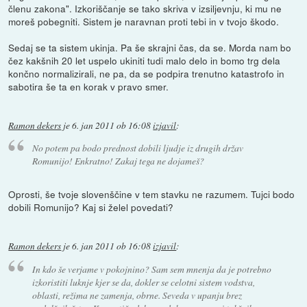
členu zakona". Izkoriščanje se tako skriva v izsiljevnju, ki mu ne
moreš pobegniti. Sistem je naravnan proti tebi in v tvojo škodo.
Sedaj se ta sistem ukinja. Pa še skrajni čas, da se. Morda nam bo
čez kakšnih 20 let uspelo ukiniti tudi malo delo in bomo trg dela
končno normalizirali, ne pa, da se podpira trenutno katastrofo in
sabotira še ta en korak v pravo smer.
Ramon dekers
je
6. jan 2011 ob 16:08
izjavil
:
No potem pa bodo prednost dobili ljudje iz drugih držav
Romunijo! Enkratno! Zakaj tega ne dojameš?
Oprosti, še tvoje slovenščine v tem stavku ne razumem. Tujci bodo
dobili Romunijo? Kaj si želel povedati?
Ramon dekers
je
6. jan 2011 ob 16:08
izjavil
:
In kdo še verjame v pokojnino? Sam sem mnenja da je potrebno
izkoristiti luknje kjer se da, dokler se celotni sistem vodstva,
oblasti, režima ne zamenja, obrne. Seveda v upanju brez