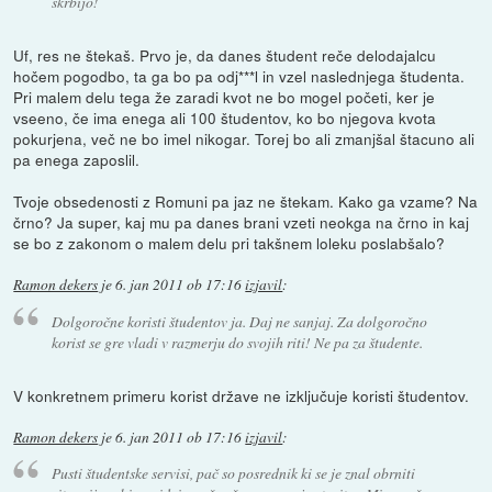
skrbijo!
Uf, res ne štekaš. Prvo je, da danes študent reče delodajalcu
hočem pogodbo, ta ga bo pa odj***l in vzel naslednjega študenta.
Pri malem delu tega že zaradi kvot ne bo mogel početi, ker je
vseeno, če ima enega ali 100 študentov, ko bo njegova kvota
pokurjena, več ne bo imel nikogar. Torej bo ali zmanjšal štacuno ali
pa enega zaposlil.
Tvoje obsedenosti z Romuni pa jaz ne štekam. Kako ga vzame? Na
črno? Ja super, kaj mu pa danes brani vzeti neokga na črno in kaj
se bo z zakonom o malem delu pri takšnem loleku poslabšalo?
Ramon dekers
je
6. jan 2011 ob 17:16
izjavil
:
Dolgoročne koristi študentov ja. Daj ne sanjaj. Za dolgoročno
korist se gre vladi v razmerju do svojih riti! Ne pa za študente.
V konkretnem primeru korist države ne izključuje koristi študentov.
Ramon dekers
je
6. jan 2011 ob 17:16
izjavil
:
Pusti študentske servisi, pač so posrednik ki se je znal obrniti