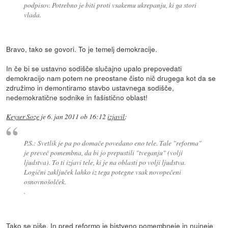
podpisov. Potrebno je biti proti vsakemu ukrepanju, ki ga stori
vlada.
Bravo, tako se govori. To je temelj demokracije.
In če bi se ustavno sodišče slučajno upalo prepovedati
demokracijo nam potem ne preostane čisto nič drugega kot da se
združimo in demontiramo stavbo ustavnega sodišče,
nedemokratične sodnike in fašistično oblast!
Keyser Soze
je
6. jan 2011 ob 16:12
izjavil
:
P.S.: Svetlik je pa po domače povedano eno tele. Tale "reforma"
je preveč pomembna, da bi jo prepustili "tveganju" (volji
ljudstva). To ti izjavi tele, ki je na oblasti po volji ljudstva.
Logični zaključek lahko iz tega potegne vsak novopečeni
osnovnošolček.
.
Tako se piše. In pred reformo je bistveno pomembneje in nujneje