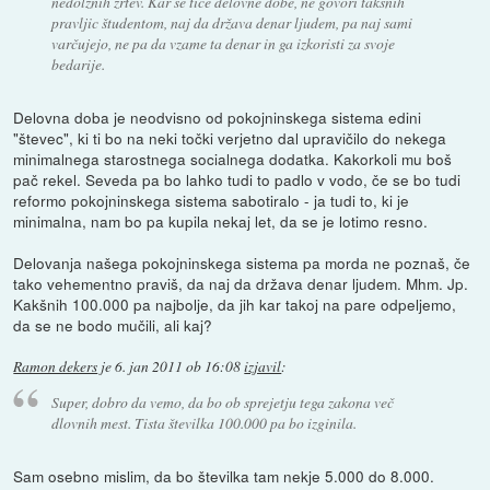
nedolžnih žrtev. Kar se tiče delovne dobe, ne govori takšnih
pravljic študentom, naj da država denar ljudem, pa naj sami
varčujejo, ne pa da vzame ta denar in ga izkoristi za svoje
bedarije.
Delovna doba je neodvisno od pokojninskega sistema edini
"števec", ki ti bo na neki točki verjetno dal upravičilo do nekega
minimalnega starostnega socialnega dodatka. Kakorkoli mu boš
pač rekel. Seveda pa bo lahko tudi to padlo v vodo, če se bo tudi
reformo pokojninskega sistema sabotiralo - ja tudi to, ki je
minimalna, nam bo pa kupila nekaj let, da se je lotimo resno.
Delovanja našega pokojninskega sistema pa morda ne poznaš, če
tako vehementno praviš, da naj da država denar ljudem. Mhm. Jp.
Kakšnih 100.000 pa najbolje, da jih kar takoj na pare odpeljemo,
da se ne bodo mučili, ali kaj?
Ramon dekers
je
6. jan 2011 ob 16:08
izjavil
:
Super, dobro da vemo, da bo ob sprejetju tega zakona več
dlovnih mest. Tista številka 100.000 pa bo izginila.
Sam osebno mislim, da bo številka tam nekje 5.000 do 8.000.