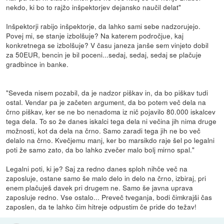
nekdo, ki bo to rajžo inšpektorjev dejansko naučil delat"
Inšpektorji rabijo inšpektorje, da lahko sami sebe nadzorujejo.
Povej mi, se stanje izbolšuje? Na katerem področjue, kaj
konkretnega se izbolšuje? V času janeza janše sem vinjeto dobil
za 50EUR, bencin je bil poceni...sedaj, sedaj, sedaj se plačuje
gradbince in banke.
"Seveda nisem pozabil, da je nadzor piškav in, da bo piškav tudi
ostal. Vendar pa je začeten argument, da bo potem več dela na
črno piškav, ker se ne bo nenadoma iz nič pojavilo 80.000 iskalcev
tega dela. To so že danes iskalci tega dela ni večina jih nima druge
možnosti, kot da dela na črno. Samo zaradi tega jih ne bo več
delalo na črno. Kvečjemu manj, ker bo marsikdo raje šel po legalni
poti že samo zato, da bo lahko zvečer malo bolj mirno spal."
Legalni poti, ki je? Saj za redno danes sploh nihče več na
zaposluje, ostane samo še malo delo in delo na črno, izbiraj, pri
enem plačuješ davek pri drugem ne. Samo še javna uprava
zaposluje redno. Vse ostalo... Preveč tveganja, bodi čimkrajši čas
zaposlen, da te lahko čim hitreje odpustim če pride do težav!