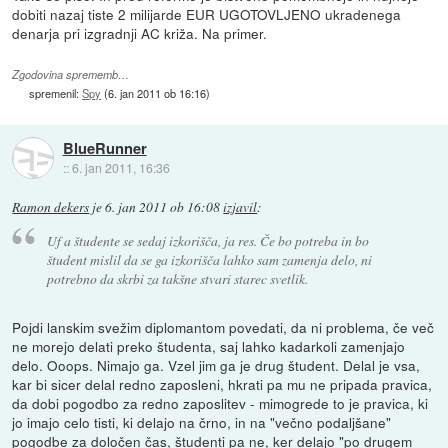
dobiti nazaj tiste 2 milijarde EUR UGOTOVLJENO ukradenega
denarja pri izgradnji AC križa. Na primer.
Zgodovina sprememb…
spremenil:
Spy
(
6. jan 2011 ob 16:16
)
BlueRunner
::
6. jan 2011, 16:36
Ramon dekers
je
6. jan 2011 ob 16:08
izjavil
:
Uf a študente se sedaj izkorišča, ja res. Če bo potreba in bo
študent mislil da se ga izkorišča lahko sam zamenja delo, ni
potrebno da skrbi za takšne stvari starec svetlik.
Pojdi lanskim svežim diplomantom povedati, da ni problema, če več
ne morejo delati preko študenta, saj lahko kadarkoli zamenjajo
delo. Ooops. Nimajo ga. Vzel jim ga je drug študent. Delal je vsa,
kar bi sicer delal redno zaposleni, hkrati pa mu ne pripada pravica,
da dobi pogodbo za redno zaposlitev - mimogrede to je pravica, ki
jo imajo celo tisti, ki delajo na črno, in na "večno podaljšane"
pogodbe za določen čas, študenti pa ne, ker delajo "po drugem