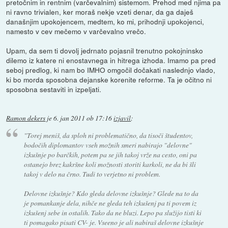
pretočnim in rentnim (varčevalnim) sistemom. Prehod med njima pa
ni ravno trivialen, ker moraš nekje vzeti denar, da ga daješ
današnjim upokojencem, medtem, ko mi, prihodnji upokojenci,
namesto v cev mečemo v varčevalno vrečo.
Upam, da sem ti dovolj jedrnato pojasnil trenutno pokojninsko
dilemo iz katere ni enostavnega in hitrega izhoda. Imamo pa pred
seboj predlog, ki nam bo IMHO omgočil dočakati naslednjo vlado,
ki bo morda sposobna dejanske korenite reforme. Ta je očitno ni
sposobna sestaviti in izpeljati.
Ramon dekers
je
6. jan 2011 ob 17:16
izjavil
:
"Torej meniš, da sploh ni problematično, da tisoči študentov,
bodočih diplomantov vseh možnih smeri nabirajo "delovne"
izkušnje po barčkih, potem pa se jih takoj vrže na cesto, oni pa
ostanejo brez kakršne koli možnosti storiti karkoli, ne da bi šli
takoj v delo na črno. Tudi to verjetno ni problem.
Delovne izkušnje? Kdo gleda delovne izkušnje? Glede na to da
je pomankanje dela, nihče ne gleda teh izkušenj pa ti povem iz
izkušenj sebe in ostalih. Tako da ne bluzi. Lepo pa služijo tisti ki
ti pomagako pisati CV- je. Vseeno je ali nabiraš delovne izkušnje