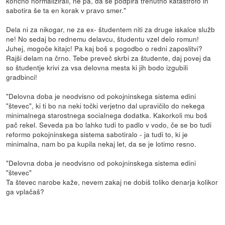
končno normalizirali, ne pa, da se podpira trenutno katastrofo in
sabotira še ta en korak v pravo smer."
Dela ni za nikogar, ne za ex- študentem niti za druge iskalce služb
ne! No sedaj bo rednemu delavcu, študentu vzel delo romun!
Juhej, mogoče kitajc! Pa kaj boš s pogodbo o redni zaposlitvi?
Rajši delam na črno. Tebe preveč skrbi za študente, daj povej da
so študentje krivi za vsa delovna mesta ki jih bodo izgubili
gradbinci!
"Delovna doba je neodvisno od pokojninskega sistema edini
"števec", ki ti bo na neki točki verjetno dal upravičilo do nekega
minimalnega starostnega socialnega dodatka. Kakorkoli mu boš
pač rekel. Seveda pa bo lahko tudi to padlo v vodo, če se bo tudi
reformo pokojninskega sistema sabotiralo - ja tudi to, ki je
minimalna, nam bo pa kupila nekaj let, da se je lotimo resno.
"Delovna doba je neodvisno od pokojninskega sistema edini
"števec"
Ta števec narobe kaže, nevem zakaj ne dobiš toliko denarja kolikor
ga vplačaš?