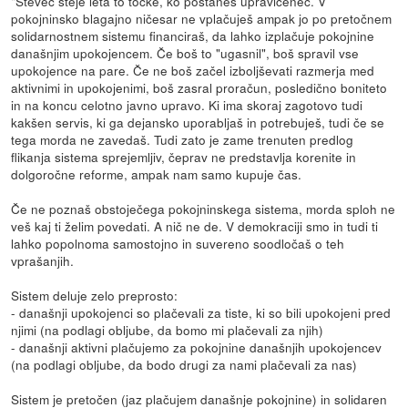
"Števec šteje leta to točke, ko postaneš upravičenec. V
pokojninsko blagajno ničesar ne vplačuješ ampak jo po pretočnem
solidarnostnem sistemu financiraš, da lahko izplačuje pokojnine
današnjim upokojencem. Če boš to "ugasnil", boš spravil vse
upokojence na pare. Če ne boš začel izboljševati razmerja med
aktivnimi in upokojenimi, boš zasral proračun, posledično boniteto
in na koncu celotno javno upravo. Ki ima skoraj zagotovo tudi
kakšen servis, ki ga dejansko uporabljaš in potrebuješ, tudi če se
tega morda ne zavedaš. Tudi zato je zame trenuten predlog
flikanja sistema sprejemljiv, čeprav ne predstavlja korenite in
dolgoročne reforme, ampak nam samo kupuje čas.
Če ne poznaš obstoječega pokojninskega sistema, morda sploh ne
veš kaj ti želim povedati. A nič ne de. V demokraciji smo in tudi ti
lahko popolnoma samostojno in suvereno soodločaš o teh
vprašanjih.
Sistem deluje zelo preprosto:
- današnji upokojenci so plačevali za tiste, ki so bili upokojeni pred
njimi (na podlagi obljube, da bomo mi plačevali za njih)
- današnji aktivni plačujemo za pokojnine današnjih upokojencev
(na podlagi obljube, da bodo drugi za nami plačevali za nas)
Sistem je pretočen (jaz plačujem današnje pokojnine) in solidaren