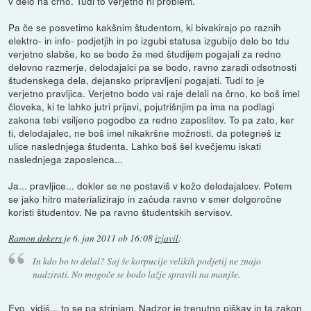
v delo na črno. Tudi to verjetno ni problem.
Pa če se posvetimo kakšnim študentom, ki bivakirajo po raznih
elektro- in info- podjetjih in po izgubi statusa izgubijo delo bo tdu
verjetno slabše, ko se bodo že med študijem pogajali za redno
delovno razmerje, delodajalci pa se bodo, ravno zaradi odsotnosti
študenskega dela, dejansko pripravljeni pogajati. Tudi to je
verjetno pravljica. Verjetno bodo vsi raje delali na črno, ko boš imel
človeka, ki te lahko jutri prijavi, pojutrišnjim pa ima na podlagi
zakona tebi vsiljeno pogodbo za redno zaposlitev. To pa zato, ker
ti, delodajalec, ne boš imel nikakršne možnosti, da potegneš iz
ulice naslednjega študenta. Lahko boš šel kvečjemu iskati
naslednjega zaposlenca...
Ja... pravljice... dokler se ne postaviš v kožo delodajalcev. Potem
se jako hitro materializirajo in začuda ravno v smer dolgoročne
koristi študentov. Ne pa ravno študentskih servisov.
Ramon dekers
je
6. jan 2011 ob 16:08
izjavil
:
In kdo bo to delal? Saj še korpucije velikih podjetij ne znajo
nadzirati. No mogoče se bodo lažje spravili na manjše.
Evo, vidiš... to se pa strinjam. Nadzor je trenutno piškav in ta zakon