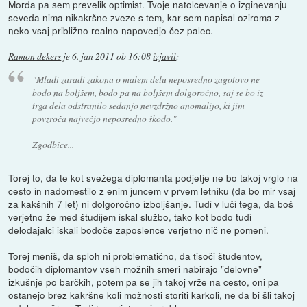
Morda pa sem prevelik optimist. Tvoje natolcevanje o izginevanju
seveda nima nikakršne zveze s tem, kar sem napisal oziroma z
neko vsaj približno realno napovedjo čez palec.
Ramon dekers
je
6. jan 2011 ob 16:08
izjavil
:
"Mladi zaradi zakona o malem delu neposredno zagotovo ne
bodo na boljšem, bodo pa na boljšem dolgoročno, saj se bo iz
trga dela odstranilo sedanjo nevzdržno anomalijo, ki jim
povzroča največjo neposredno škodo."
Zgodbice...
Torej to, da te kot svežega diplomanta podjetje ne bo takoj vrglo na
cesto in nadomestilo z enim juncem v prvem letniku (da bo mir vsaj
za kakšnih 7 let) ni dolgoročno izboljšanje. Tudi v luči tega, da boš
verjetno že med študijem iskal službo, tako kot bodo tudi
delodajalci iskali bodoče zaposlence verjetno nič ne pomeni.
Torej meniš, da sploh ni problematično, da tisoči študentov,
bodočih diplomantov vseh možnih smeri nabirajo "delovne"
izkušnje po barčkih, potem pa se jih takoj vrže na cesto, oni pa
ostanejo brez kakršne koli možnosti storiti karkoli, ne da bi šli takoj