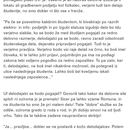
lokalu ali gradbenem podjetju kot fizikalec, verjemi tudi tam delajo
študentje, no smo dokler ni šlo vse v franže.
"Pa če se posvetimo kakšnim študentom, ki bivakirajo po raznih
elektro- in info- podjetjih in po izgubi statusa izgubijo delo bo tdu
verjetno slabše, ko se bodo že med študijem pogajali za redno
delovno razmerje, delodajalci pa se bodo, ravno zaradi odsotnosti
študenskega dela, dejansko pripravljeni pogajati. Tudi to je
verjetno pravljica. Verjetno bodo vsi raje delali na črno, ko boš imel
človeka, ki te lahko jutri prijavi, pojutrišnjim pa ima na podlagi
zakona tebi vsiljeno pogodbo za redno zaposlitev. To pa zato, ker
ti, delodajalec, ne boš imel nikakršne možnosti, da potegneš iz
ulice naslednjega študenta. Lahko boš šel kvečjemu iskati
naslednjega zaposlenca..."
Uf delodajalci se bodo pogajali? Govoriš tako kakor da delovne sile
sploh ni oziroma jo je premalo! Sicer pa lahko vzame Romuna, in
ne študenta ko smo že pri malem delu! Tiste "dobre" službe so že
odšle, oziroma gredo iz roda v rod, in jih dobijo sinovi na od ljudi
vrhu. Tako da te takšne zadeve neupravičeno skrbijo!
"Ja... pravljice... dokler se ne postaviš v kožo delodajalcev. Potem