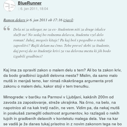
BlueRunner
::
6. jan 2011, 18:04
Ramon dekers
je
6. jan 2011 ob 17:16
izjavil
:
Dela ni za nikogar, ne za ex- študentem niti za druge iskalce
služb ne! No sedaj bo rednemu delavcu, študentu vzel delo
romun! Juhej, mogoče kitajc! Pa kaj boš s pogodbo o redni
zaposlitvi? Rajši delam na črno. Tebe preveč skrbi za študente,
daj povej da so študentje krivi za vsa delovna mesta ki jih bodo
izgubili gradbinci!
Kaj ima za opraviti zakon o malem delu s tem? Ali bo ta zakon kriv,
da bodo gradbinci izgubili delovna mesta? Mislim, da samo malo
mutiš in menjaš temo, ker nimaš nikakršnega argumenta proti
zakonu o malem delu, kakor stoji v tem trenutku.
Mimogrede: v barčku na Parmovi v Ljubljani, kakšnih 200m od
zavoda za zaposlovanje, streže ukrajinka. Na črno, na belo, na
napotnico ali na kak tretji način, ne vem. Vidim pa, da nekaj mutiš
in poskušaš zamegliti odsotnost argumentov, ko razlagaš o nekih
tujcih in gradbenih delavcih v kontekstu malega dela. Vse na kar
se vadiš je že danes tukaj prisotno in z novim zakonom tega ne bo