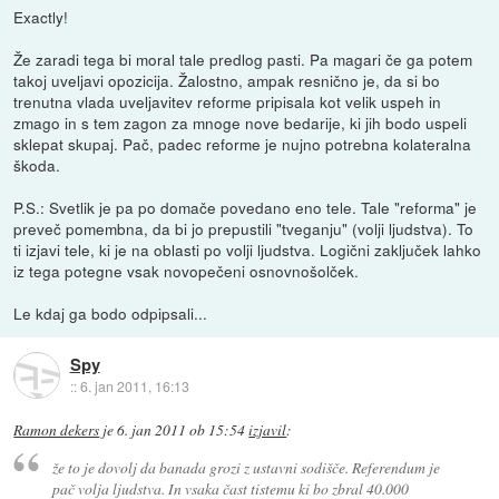
Exactly!
Že zaradi tega bi moral tale predlog pasti. Pa magari če ga potem
takoj uveljavi opozicija. Žalostno, ampak resnično je, da si bo
trenutna vlada uveljavitev reforme pripisala kot velik uspeh in
zmago in s tem zagon za mnoge nove bedarije, ki jih bodo uspeli
sklepat skupaj. Pač, padec reforme je nujno potrebna kolateralna
škoda.
P.S.: Svetlik je pa po domače povedano eno tele. Tale "reforma" je
preveč pomembna, da bi jo prepustili "tveganju" (volji ljudstva). To
ti izjavi tele, ki je na oblasti po volji ljudstva. Logični zaključek lahko
iz tega potegne vsak novopečeni osnovnošolček.
Le kdaj ga bodo odpipsali...
Spy
::
6. jan 2011, 16:13
Ramon dekers
je
6. jan 2011 ob 15:54
izjavil
:
že to je dovolj da banada grozi z ustavni sodišče. Referendum je
pač volja ljudstva. In vsaka čast tistemu ki bo zbral 40.000