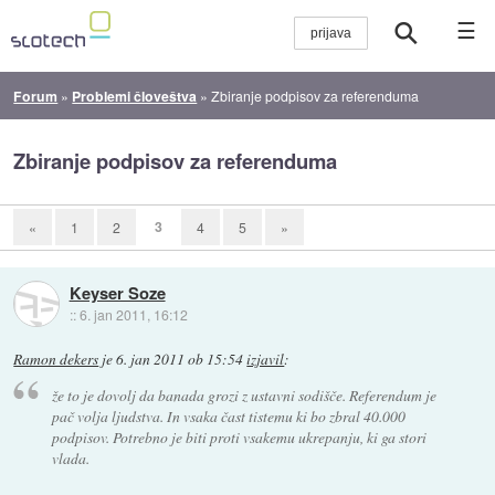
☰
Forum
»
Problemi človeštva
»
Zbiranje podpisov za referenduma
Zbiranje podpisov za referenduma
3
«
1
2
4
5
»
Keyser Soze
::
6. jan 2011, 16:12
Ramon dekers
je
6. jan 2011 ob 15:54
izjavil
:
že to je dovolj da banada grozi z ustavni sodišče. Referendum je
pač volja ljudstva. In vsaka čast tistemu ki bo zbral 40.000
podpisov. Potrebno je biti proti vsakemu ukrepanju, ki ga stori
vlada.