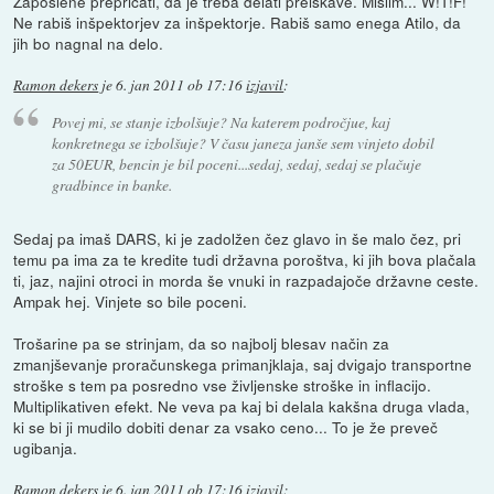
Zaposlene prepričati, da je treba delati preiskave. Mislim... W!T!F!
Ne rabiš inšpektorjev za inšpektorje. Rabiš samo enega Atilo, da
jih bo nagnal na delo.
Ramon dekers
je
6. jan 2011 ob 17:16
izjavil
:
Povej mi, se stanje izbolšuje? Na katerem področjue, kaj
konkretnega se izbolšuje? V času janeza janše sem vinjeto dobil
za 50EUR, bencin je bil poceni...sedaj, sedaj, sedaj se plačuje
gradbince in banke.
Sedaj pa imaš DARS, ki je zadolžen čez glavo in še malo čez, pri
temu pa ima za te kredite tudi državna poroštva, ki jih bova plačala
ti, jaz, najini otroci in morda še vnuki in razpadajoče državne ceste.
Ampak hej. Vinjete so bile poceni.
Trošarine pa se strinjam, da so najbolj blesav način za
zmanjševanje proračunskega primanjklaja, saj dvigajo transportne
stroške s tem pa posredno vse življenske stroške in inflacijo.
Multiplikativen efekt. Ne veva pa kaj bi delala kakšna druga vlada,
ki se bi ji mudilo dobiti denar za vsako ceno... To je že preveč
ugibanja.
Ramon dekers
je
6. jan 2011 ob 17:16
izjavil
: