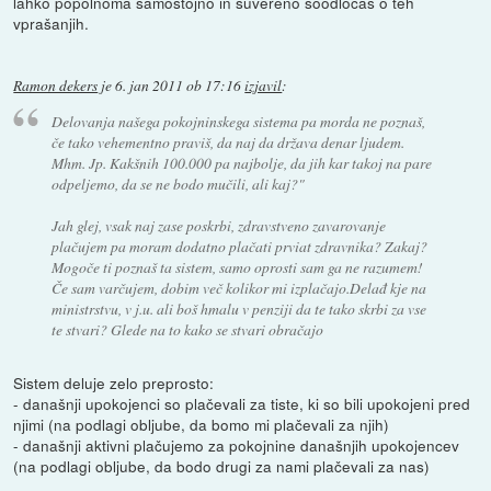
lahko popolnoma samostojno in suvereno soodločaš o teh
vprašanjih.
Ramon dekers
je
6. jan 2011 ob 17:16
izjavil
:
Delovanja našega pokojninskega sistema pa morda ne poznaš,
če tako vehementno praviš, da naj da država denar ljudem.
Mhm. Jp. Kakšnih 100.000 pa najbolje, da jih kar takoj na pare
odpeljemo, da se ne bodo mučili, ali kaj?"
Jah glej, vsak naj zase poskrbi, zdravstveno zavarovanje
plačujem pa moram dodatno plačati prviat zdravnika? Zakaj?
Mogoče ti poznaš ta sistem, samo oprosti sam ga ne razumem!
Če sam varčujem, dobim več kolikor mi izplačajo.Delađ kje na
ministrstvu, v j.u. ali boš hmalu v penziji da te tako skrbi za vse
te stvari? Glede na to kako se stvari obračajo
Sistem deluje zelo preprosto:
- današnji upokojenci so plačevali za tiste, ki so bili upokojeni pred
njimi (na podlagi obljube, da bomo mi plačevali za njih)
- današnji aktivni plačujemo za pokojnine današnjih upokojencev
(na podlagi obljube, da bodo drugi za nami plačevali za nas)