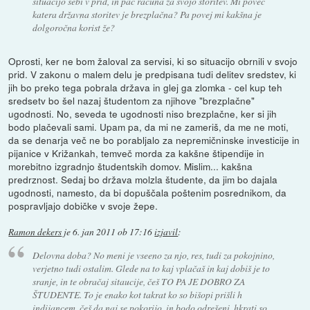
situacijo sebi v prid, in pač računa za svojo storitev. Mi poveč
katera državna storitev je brezplačna? Pa povej mi kakšna je
dolgoročna korist že?
Oprosti, ker ne bom žaloval za servisi, ki so situacijo obrnili v svojo
prid. V zakonu o malem delu je predpisana tudi delitev sredstev, ki
jih bo preko tega pobrala država in glej ga zlomka - cel kup teh
sredsetv bo šel nazaj študentom za njihove "brezplačne"
ugodnosti. No, seveda te ugodnosti niso brezplačne, ker si jih
bodo plačevali sami. Upam pa, da mi ne zameriš, da me ne moti,
da se denarja več ne bo porabljalo za nepremičninske investicije in
pijanice v Križankah, temveč morda za kakšne štipendije in
morebitno izgradnjo študentskih domov. Mislim... kakšna
predrznost. Sedaj bo država molzla študente, da jim bo dajala
ugodnosti, namesto, da bi dopuščala poštenim posrednikom, da
pospravljajo dobičke v svoje žepe.
Ramon dekers
je
6. jan 2011 ob 17:16
izjavil
:
Delovna doba? No meni je vseeno za njo, res, tudi za pokojnino,
verjetno tudi ostalim. Glede na to kaj vplačaš in kaj dobiš je to
sranje, in te obračaj sitaucije, češ TO PA JE DOBRO ZA
ŠTUDENTE. To je enako kot takrat ko so bišopi prišli h
indijancem, češ da naj se pokorijo, in bodo odrešeni, hkrati so