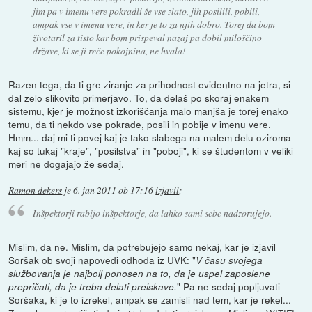
jim pa v imenu vere pokradli še vse zlato, jih posilili, pobili,
ampak vse v imenu vere, in ker je to za njih dobro. Torej da bom
životaril za tisto kar bom prispeval nazaj pa dobil miloščino
države, ki se ji reče pokojnina, ne hvala!
Razen tega, da ti gre ziranje za prihodnost evidentno na jetra, si
dal zelo slikovito primerjavo. To, da delaš po skoraj enakem
sistemu, kjer je možnost izkoriščanja malo manjša je torej enako
temu, da ti nekdo vse pokrade, posili in pobije v imenu vere.
Hmm... daj mi ti povej kaj je tako slabega na malem delu oziroma
kaj so tukaj "kraje", "posilstva" in "poboji", ki se študentom v veliki
meri ne dogajajo že sedaj.
Ramon dekers
je
6. jan 2011 ob 17:16
izjavil
:
Inšpektorji rabijo inšpektorje, da lahko sami sebe nadzorujejo.
Mislim, da ne. Mislim, da potrebujejo samo nekaj, kar je izjavil
Soršak ob svoji napovedi odhoda iz UVK: "
V času svojega
službovanja je najbolj ponosen na to, da je uspel zaposlene
" Pa ne sedaj popljuvati
prepričati, da je treba delati preiskave.
Soršaka, ki je to izrekel, ampak se zamisli nad tem, kar je rekel...