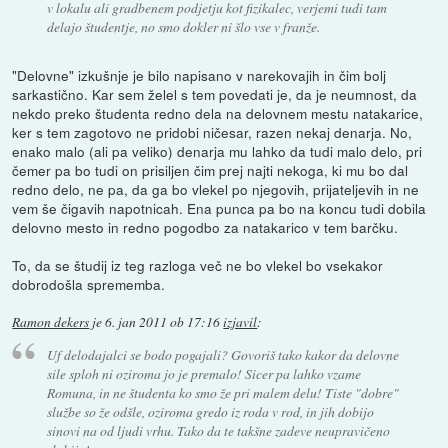
v lokalu ali gradbenem podjetju kot fizikalec, verjemi tudi tam
delajo študentje, no smo dokler ni šlo vse v franže.
"Delovne" izkušnje je bilo napisano v narekovajih in čim bolj
sarkastično. Kar sem želel s tem povedati je, da je neumnost, da
nekdo preko študenta redno dela na delovnem mestu natakarice,
ker s tem zagotovo ne pridobi ničesar, razen nekaj denarja. No,
enako malo (ali pa veliko) denarja mu lahko da tudi malo delo, pri
čemer pa bo tudi on prisiljen čim prej najti nekoga, ki mu bo dal
redno delo, ne pa, da ga bo vlekel po njegovih, prijateljevih in ne
vem še čigavih napotnicah. Ena punca pa bo na koncu tudi dobila
delovno mesto in redno pogodbo za natakarico v tem barčku.
To, da se študij iz teg razloga več ne bo vlekel bo vsekakor
dobrodošla sprememba.
Ramon dekers
je
6. jan 2011 ob 17:16
izjavil
:
Uf delodajalci se bodo pogajali? Govoriš tako kakor da delovne
sile sploh ni oziroma jo je premalo! Sicer pa lahko vzame
Romuna, in ne študenta ko smo že pri malem delu! Tiste "dobre"
službe so že odšle, oziroma gredo iz roda v rod, in jih dobijo
sinovi na od ljudi vrhu. Tako da te takšne zadeve neupravičeno