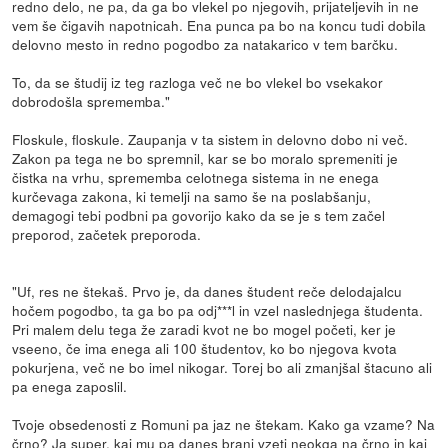
redno delo, ne pa, da ga bo vlekel po njegovih, prijateljevih in ne
vem še čigavih napotnicah. Ena punca pa bo na koncu tudi dobila
delovno mesto in redno pogodbo za natakarico v tem barčku.
To, da se študij iz teg razloga več ne bo vlekel bo vsekakor
dobrodošla sprememba."
Floskule, floskule. Zaupanja v ta sistem in delovno dobo ni več.
Zakon pa tega ne bo spremnil, kar se bo moralo spremeniti je
čistka na vrhu, sprememba celotnega sistema in ne enega
kurčevaga zakona, ki temelji na samo še na poslabšanju,
demagogi tebi podbni pa govorijo kako da se je s tem začel
preporod, začetek preporoda.
"Uf, res ne štekaš. Prvo je, da danes študent reče delodajalcu
hočem pogodbo, ta ga bo pa odj***l in vzel naslednjega študenta.
Pri malem delu tega že zaradi kvot ne bo mogel početi, ker je
vseeno, če ima enega ali 100 študentov, ko bo njegova kvota
pokurjena, več ne bo imel nikogar. Torej bo ali zmanjšal štacuno ali
pa enega zaposlil.
Tvoje obsedenosti z Romuni pa jaz ne štekam. Kako ga vzame? Na
črno? Ja super, kaj mu pa danes brani vzeti neokga na črno in kaj