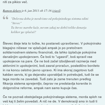
niti za pikico več.
Ramon dekers
je
6. jan 2011 ob 17:16
izjavil
:
"Delovna doba je neodvisno od pokojninskega sistema edini
"števec"
Ta števec narobe kaže, nevem zakaj ne dobiš toliko denarja
kolikor ga vplačaš?
Števec šteje leta to točke, ko postaneš upravičenec. V pokojninsko
blagajno ničesar ne vplačuješ ampak jo po pretočnem
solidarnostnem sistemu financiraš, da lahko izplačuje pokojnine
današnjim upokojencem. Če boš to "ugasnil", boš spravil vse
upokojence na pare. Če ne boš začel izboljševati razmerja med
aktivnimi in upokojenimi, boš zasral proračun, posledično boniteto
in na koncu celotno javno upravo. Ki ima skoraj zagotovo tudi
kakšen servis, ki ga dejansko uporabljaš in potrebuješ, tudi če se
tega morda ne zavedaš. Tudi zato je zame trenuten predlog
flikanja sistema sprejemljiv, čeprav ne predstavlja korenite in
dolgoročne reforme, ampak nam samo kupuje čas.
Če ne poznaš obstoječega pokojninskega sistema, morda sploh ne
veš kaj ti želim povedati. A nič ne de. V demokraciji smo in tudi ti