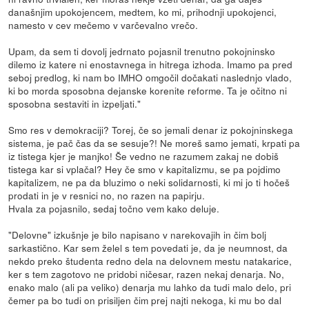
današnjim upokojencem, medtem, ko mi, prihodnji upokojenci,
namesto v cev mečemo v varčevalno vrečo.
Upam, da sem ti dovolj jedrnato pojasnil trenutno pokojninsko
dilemo iz katere ni enostavnega in hitrega izhoda. Imamo pa pred
seboj predlog, ki nam bo IMHO omgočil dočakati naslednjo vlado,
ki bo morda sposobna dejanske korenite reforme. Ta je očitno ni
sposobna sestaviti in izpeljati."
Smo res v demokraciji? Torej, če so jemali denar iz pokojninskega
sistema, je pač čas da se sesuje?! Ne moreš samo jemati, krpati pa
iz tistega kjer je manjko! Še vedno ne razumem zakaj ne dobiš
tistega kar si vplačal? Hey če smo v kapitalizmu, se pa pojdimo
kapitalizem, ne pa da bluzimo o neki solidarnosti, ki mi jo ti hočeš
prodati in je v resnici no, no razen na papirju.
Hvala za pojasnilo, sedaj točno vem kako deluje.
"Delovne" izkušnje je bilo napisano v narekovajih in čim bolj
sarkastično. Kar sem želel s tem povedati je, da je neumnost, da
nekdo preko študenta redno dela na delovnem mestu natakarice,
ker s tem zagotovo ne pridobi ničesar, razen nekaj denarja. No,
enako malo (ali pa veliko) denarja mu lahko da tudi malo delo, pri
čemer pa bo tudi on prisiljen čim prej najti nekoga, ki mu bo dal