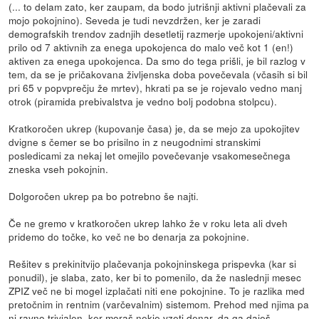
(... to delam zato, ker zaupam, da bodo jutrišnji aktivni plačevali za
mojo pokojnino). Seveda je tudi nevzdržen, ker je zaradi
demografskih trendov zadnjih desetletij razmerje upokojeni/aktivni
prilo od 7 aktivnih za enega upokojenca do malo več kot 1 (en!)
aktiven za enega upokojenca. Da smo do tega prišli, je bil razlog v
tem, da se je pričakovana življenska doba povečevala (včasih si bil
pri 65 v popvprečju že mrtev), hkrati pa se je rojevalo vedno manj
otrok (piramida prebivalstva je vedno bolj podobna stolpcu).
Kratkoročen ukrep (kupovanje časa) je, da se mejo za upokojitev
dvigne s čemer se bo prisilno in z neugodnimi stranskimi
posledicami za nekaj let omejilo povečevanje vsakomesečnega
zneska vseh pokojnin.
Dolgoročen ukrep pa bo potrebno še najti.
Če ne gremo v kratkoročen ukrep lahko že v roku leta ali dveh
pridemo do točke, ko več ne bo denarja za pokojnine.
Rešitev s prekinitvijo plačevanja pokojninskega prispevka (kar si
ponudil), je slaba, zato, ker bi to pomenilo, da že naslednji mesec
ZPIZ več ne bi mogel izplačati niti ene pokojnine. To je razlika med
pretočnim in rentnim (varčevalnim) sistemom. Prehod med njima pa
ni ravno trivialen, ker moraš nekje vzeti denar, da ga daješ