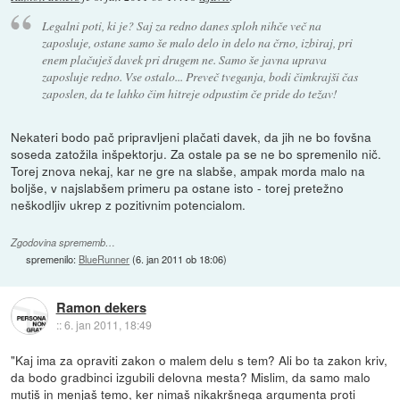
Legalni poti, ki je? Saj za redno danes sploh nihče več na
zaposluje, ostane samo še malo delo in delo na črno, izbiraj, pri
enem plačuješ davek pri drugem ne. Samo še javna uprava
zaposluje redno. Vse ostalo... Preveč tveganja, bodi čimkrajši čas
zaposlen, da te lahko čim hitreje odpustim če pride do težav!
Nekateri bodo pač pripravljeni plačati davek, da jih ne bo fovšna
soseda zatožila inšpektorju. Za ostale pa se ne bo spremenilo nič.
Torej znova nekaj, kar ne gre na slabše, ampak morda malo na
boljše, v najslabšem primeru pa ostane isto - torej pretežno
neškodljiv ukrep z pozitivnim potencialom.
Zgodovina sprememb…
spremenilo:
BlueRunner
(
6. jan 2011 ob 18:06
)
Ramon dekers
::
6. jan 2011, 18:49
"Kaj ima za opraviti zakon o malem delu s tem? Ali bo ta zakon kriv,
da bodo gradbinci izgubili delovna mesta? Mislim, da samo malo
mutiš in menjaš temo, ker nimaš nikakršnega argumenta proti