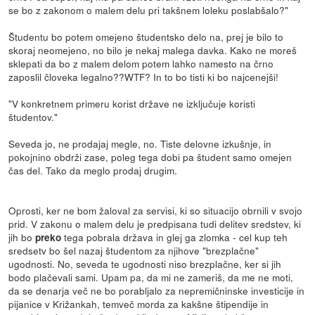
se bo z zakonom o malem delu pri takšnem loleku poslabšalo?"
Študentu bo potem omejeno študentsko delo na, prej je bilo to
skoraj neomejeno, no bilo je nekaj malega davka. Kako ne moreš
sklepati da bo z malem delom potem lahko namesto na črno
zaposlil človeka legalno??WTF? In to bo tisti ki bo najcenejši!
"V konkretnem primeru korist države ne izključuje koristi
študentov."
Seveda jo, ne prodajaj megle, no. Tiste delovne izkušnje, in
pokojnino obdrži zase, poleg tega dobi pa študent samo omejen
čas del. Tako da meglo prodaj drugim.
Oprosti, ker ne bom žaloval za servisi, ki so situacijo obrnili v svojo
prid. V zakonu o malem delu je predpisana tudi delitev sredstev, ki
jih bo
tega pobrala država in glej ga zlomka - cel kup teh
preko
sredsetv bo šel nazaj študentom za njihove "brezplačne"
ugodnosti. No, seveda te ugodnosti niso brezplačne, ker si jih
bodo plačevali sami. Upam pa, da mi ne zameriš, da me ne moti,
da se denarja več ne bo porabljalo za nepremičninske investicije in
pijanice v Križankah, temveč morda za kakšne štipendije in