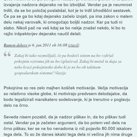
izvajanja nadzora dejansko ne bo izboljšal. Vendar pa je neumnost
trditi, da se bo položaj poslabšal, kot je to trdil izhodiščni sestavek.
Če pa se ga bo kdaj dejansko začelo izvjati, pa ima zakon o malem
delu nekaj varovalk, ki omogočajo boljši nadzor. Kar pa tudi ni
slabo. Nikoli pač ne veš kdaj se bo nekje znašel nekdo, ki bo to
rajžo inšpektorjev dejansko naučil delati.
Ramon dekers
je
6. jan 2011 ob 16:08
izjavil
:
Zakaj bi tako razmišljali, če pa bodoči sistem na bo vzdržal
pokojnin oziroma jih ne bo izplačeval. Zakaj bi metal in daja za
neko kvazi pokojninsko dobo ki je ne bo ob takšnem
gospodarskem sistemu!?iluzije
Pokojnine so res zelo majhen košček motivacije. Večja motivacija
so relativno visoke globe, ki motivirajo predvsem delodajalce, da
bodo legalizirali marsikatero sodelovanje, ki je trenutno v poglavju
delo na črno.
Seveda nisem pozabil, da je nadzor piškav in, da bo piškav tudi
ostal. Vendar pa je začeten argument, da bo potem več dela na
črno piškav, ker se ne bo nenadoma iz nič pojavilo 80.000 iskalcev
tega dela. To so že danes iskalci tega dela ni večina jih nima druge