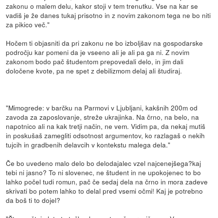
zakonu o malem delu, kakor stoji v tem trenutku. Vse na kar se
vadiš je že danes tukaj prisotno in z novim zakonom tega ne bo niti
za pikico več."
Hočem ti objasniti da pri zakonu ne bo izboljšav na gospodarske
področju kar pomeni da je vseeno ali je ali pa ga ni. Z novim
zakonom bodo pač študentom prepovedali delo, in jim dali
določene kvote, pa ne spet z debilizmom delaj ali študiraj.
"Mimogrede: v barčku na Parmovi v Ljubljani, kakšnih 200m od
zavoda za zaposlovanje, streže ukrajinka. Na črno, na belo, na
napotnico ali na kak tretji način, ne vem. Vidim pa, da nekaj mutiš
in poskušaš zamegliti odsotnost argumentov, ko razlagaš o nekih
tujcih in gradbenih delavcih v kontekstu malega dela."
Če bo uvedeno malo delo bo delodajalec vzel najcenejšega?kaj
tebi ni jasno? To ni slovenec, ne študent in ne upokojenec to bo
lahko počel tudi romun, pač če sedaj dela na črno in mora zadeve
skrivati bo potem lahko to delal pred vsemi očmi! Kaj je potrebno
da boš ti to dojel?