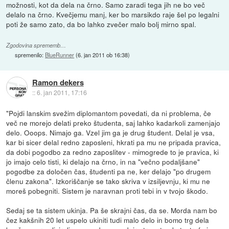
možnosti, kot da dela na črno. Samo zaradi tega jih ne bo več
delalo na črno. Kvečjemu manj, ker bo marsikdo raje šel po legalni
poti že samo zato, da bo lahko zvečer malo bolj mirno spal.
Zgodovina sprememb…
spremenilo:
BlueRunner
(
6. jan 2011 ob 16:38
)
Ramon dekers
::
6. jan 2011, 17:16
"Pojdi lanskim svežim diplomantom povedati, da ni problema, če
več ne morejo delati preko študenta, saj lahko kadarkoli zamenjajo
delo. Ooops. Nimajo ga. Vzel jim ga je drug študent. Delal je vsa,
kar bi sicer delal redno zaposleni, hkrati pa mu ne pripada pravica,
da dobi pogodbo za redno zaposlitev - mimogrede to je pravica, ki
jo imajo celo tisti, ki delajo na črno, in na "večno podaljšane"
pogodbe za določen čas, študenti pa ne, ker delajo "po drugem
členu zakona". Izkoriščanje se tako skriva v izsiljevnju, ki mu ne
moreš pobegniti. Sistem je naravnan proti tebi in v tvojo škodo.
Sedaj se ta sistem ukinja. Pa še skrajni čas, da se. Morda nam bo
čez kakšnih 20 let uspelo ukiniti tudi malo delo in bomo trg dela