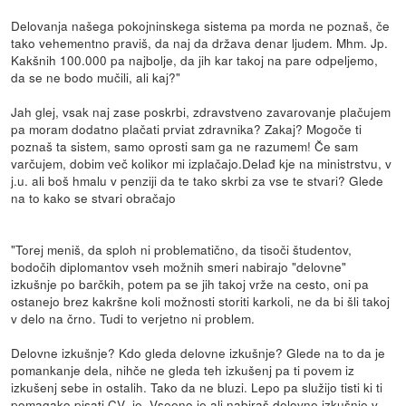
Delovanja našega pokojninskega sistema pa morda ne poznaš, če
tako vehementno praviš, da naj da država denar ljudem. Mhm. Jp.
Kakšnih 100.000 pa najbolje, da jih kar takoj na pare odpeljemo,
da se ne bodo mučili, ali kaj?"
Jah glej, vsak naj zase poskrbi, zdravstveno zavarovanje plačujem
pa moram dodatno plačati prviat zdravnika? Zakaj? Mogoče ti
poznaš ta sistem, samo oprosti sam ga ne razumem! Če sam
varčujem, dobim več kolikor mi izplačajo.Delađ kje na ministrstvu, v
j.u. ali boš hmalu v penziji da te tako skrbi za vse te stvari? Glede
na to kako se stvari obračajo
"Torej meniš, da sploh ni problematično, da tisoči študentov,
bodočih diplomantov vseh možnih smeri nabirajo "delovne"
izkušnje po barčkih, potem pa se jih takoj vrže na cesto, oni pa
ostanejo brez kakršne koli možnosti storiti karkoli, ne da bi šli takoj
v delo na črno. Tudi to verjetno ni problem.
Delovne izkušnje? Kdo gleda delovne izkušnje? Glede na to da je
pomankanje dela, nihče ne gleda teh izkušenj pa ti povem iz
izkušenj sebe in ostalih. Tako da ne bluzi. Lepo pa služijo tisti ki ti
pomagako pisati CV- je. Vseeno je ali nabiraš delovne izkušnje v