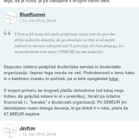
tega, da je nizka, je pa usklajena z drugimi načini dela.
BlueRunner
::
12. mar 2010, 20:44
V bistvu jih nena niti malo podpiram, razen tisto ko par dni
držijo nakazilo denarja, da ga obračajo =) Oni si od mojih
nakazil ne morejo odtegniti niti % provizije ali česa drugega, ker
ne prekoračim tiste meje (399EUR) na eno nakazilo.
Dejansko izdatno podpiraš študentske servise in študentsko
organizacijo, čeprav tega morda ne veš. Podrobonosti o temu kako
in v kakšnem znesku to počneš, pa si lahk opogledaš
tukaj
.
V tvojem primeru se izogneš plačilu dohodnine (od tukaj moja
trditev, da goljufaš sistem in si v prekršku), hkrati pa izdatno
financiraš t.i. "barabe" v študentski organizaciji. Pri 399EUR jim
delodajalec razen tistega denarja, ki ga dobiš ti v roke, plača še
47,88EUR dajatve.
JayKay
::
12. mar 2010, 20:44