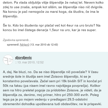
delom. Pa vlada obljublja višje štipendije že nekaj let. Nevem kolko
zdej to use znaša, ampak kot slišim, se štipendije niso nič dvignile.
Na koncu je pač nemogoče za marsi koga, da študira, če ima le
štipendijo.
Še to. Kdo bo študenta npr plačal več kot 4eur na uro bruto? Na
koncu bo imel čistega denarja 1,5eur na uro, kar je res super.
Zgodovina sprememb…
spremenil:
Adrijan0
(
13. mar 2010 ob 12:43
)
djordjevic
::
13. mar 2010, 12:52
A, daj. Ne bluzi, no. Da se niso štipendije nič povečale? V času
srednje šole in študija sem imel Zoisovo štipendijo, ki se je
konstantno povečevala. Začel sem pri 18k bivših SIT in končal pri
50k na faksu (pa nisem imel ravno najvišjega povprečja). Kolikor
sem na hitro preletel pogoje za pridobitev Zoisove, je videti, da je
štipendija za, denimo, moj primer, hitro pri 250-300 evrih. Poleg
tega pa je po mojem vedenju v predlagani 29,5-odstotni
obremenitvi dohodka upoštevana tudi obdavčitev, ne le prispevki.