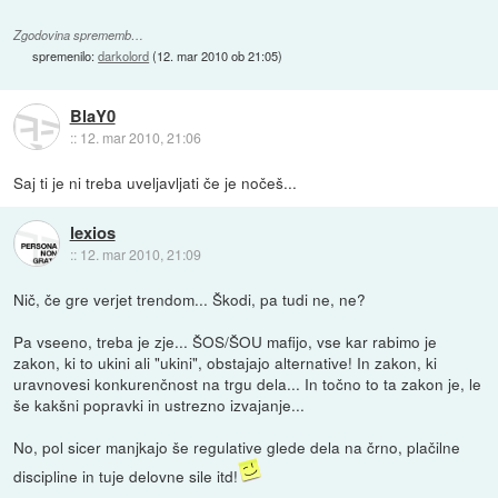
Zgodovina sprememb…
spremenilo:
darkolord
(
12. mar 2010 ob 21:05
)
BlaY0
::
12. mar 2010, 21:06
Saj ti je ni treba uveljavljati če je nočeš...
lexios
::
12. mar 2010, 21:09
Nič, če gre verjet trendom... Škodi, pa tudi ne, ne?
Pa vseeno, treba je zje... ŠOS/ŠOU mafijo, vse kar rabimo je
zakon, ki to ukini ali "ukini", obstajajo alternative! In zakon, ki
uravnovesi konkurenčnost na trgu dela... In točno to ta zakon je, le
še kakšni popravki in ustrezno izvajanje...
No, pol sicer manjkajo še regulative glede dela na črno, plačilne
discipline in tuje delovne sile itd!