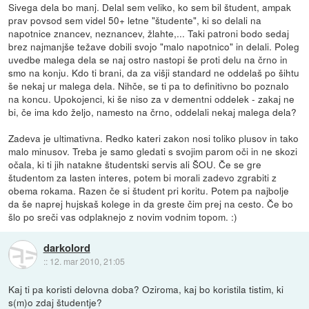
Sivega dela bo manj. Delal sem veliko, ko sem bil študent, ampak
prav povsod sem videl 50+ letne "študente", ki so delali na
napotnice znancev, neznancev, žlahte,... Taki patroni bodo sedaj
brez najmanjše težave dobili svojo "malo napotnico" in delali. Poleg
uvedbe malega dela se naj ostro nastopi še proti delu na črno in
smo na konju. Kdo ti brani, da za višji standard ne oddelaš po šihtu
še nekaj ur malega dela. Nihče, se ti pa to definitivno bo poznalo
na koncu. Upokojenci, ki še niso za v dementni oddelek - zakaj ne
bi, če ima kdo željo, namesto na črno, oddelali nekaj malega dela?
Zadeva je ultimativna. Redko kateri zakon nosi toliko plusov in tako
malo minusov. Treba je samo gledati s svojim parom oči in ne skozi
očala, ki ti jih natakne študentski servis ali ŠOU. Če se gre
študentom za lasten interes, potem bi morali zadevo zgrabiti z
obema rokama. Razen če si študent pri koritu. Potem pa najbolje
da še naprej hujskaš kolege in da greste čim prej na cesto. Če bo
šlo po sreči vas odplaknejo z novim vodnim topom. :)
darkolord
::
12. mar 2010, 21:05
Kaj ti pa koristi delovna doba? Oziroma, kaj bo koristila tistim, ki
s(m)o zdaj študentje?