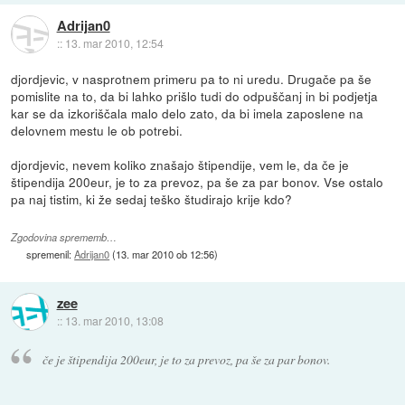
Adrijan0
::
13. mar 2010, 12:54
djordjevic, v nasprotnem primeru pa to ni uredu. Drugače pa še
pomislite na to, da bi lahko prišlo tudi do odpuščanj in bi podjetja
kar se da izkoriščala malo delo zato, da bi imela zaposlene na
delovnem mestu le ob potrebi.
djordjevic, nevem koliko znašajo štipendije, vem le, da če je
štipendija 200eur, je to za prevoz, pa še za par bonov. Vse ostalo
pa naj tistim, ki že sedaj teško študirajo krije kdo?
Zgodovina sprememb…
spremenil:
Adrijan0
(
13. mar 2010 ob 12:56
)
zee
::
13. mar 2010, 13:08
če je štipendija 200eur, je to za prevoz, pa še za par bonov.