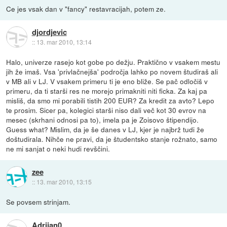
Ce jes vsak dan v "fancy" restavracijah, potem ze.
djordjevic
::
13. mar 2010, 13:14
Halo, univerze rasejo kot gobe po dežju. Praktično v vsakem mestu
jih že imaš. Vsa 'privlačnejša' področja lahko po novem študiraš ali
v MB ali v LJ. V vsakem primeru ti je eno bliže. Se pač odločiš v
primeru, da ti starši res ne morejo primakniti niti ficka. Za kaj pa
misliš, da smo mi porabili tistih 200 EUR? Za kredit za avto? Lepo
te prosim. Sicer pa, kolegici starši niso dali več kot 30 evrov na
mesec (skrhani odnosi pa to), imela pa je Zoisovo štipendijo.
Guess what? Mislim, da je še danes v LJ, kjer je najbrž tudi že
doštudirala. Nihče ne pravi, da je študentsko stanje rožnato, samo
ne mi sanjat o neki hudi revščini.
zee
::
13. mar 2010, 13:15
Se povsem strinjam.
Adrijan0