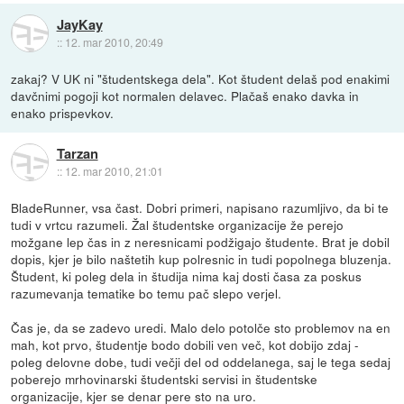
JayKay
::
12. mar 2010, 20:49
zakaj? V UK ni "študentskega dela". Kot študent delaš pod enakimi
davčnimi pogoji kot normalen delavec. Plačaš enako davka in
enako prispevkov.
Tarzan
::
12. mar 2010, 21:01
BladeRunner, vsa čast. Dobri primeri, napisano razumljivo, da bi te
tudi v vrtcu razumeli. Žal študentske organizacije že perejo
možgane lep čas in z neresnicami podžigajo študente. Brat je dobil
dopis, kjer je bilo naštetih kup polresnic in tudi popolnega bluzenja.
Študent, ki poleg dela in študija nima kaj dosti časa za poskus
razumevanja tematike bo temu pač slepo verjel.
Čas je, da se zadevo uredi. Malo delo potolče sto problemov na en
mah, kot prvo, študentje bodo dobili ven več, kot dobijo zdaj -
poleg delovne dobe, tudi večji del od oddelanega, saj le tega sedaj
poberejo mrhovinarski študentski servisi in študentske
organizacije, kjer se denar pere sto na uro.