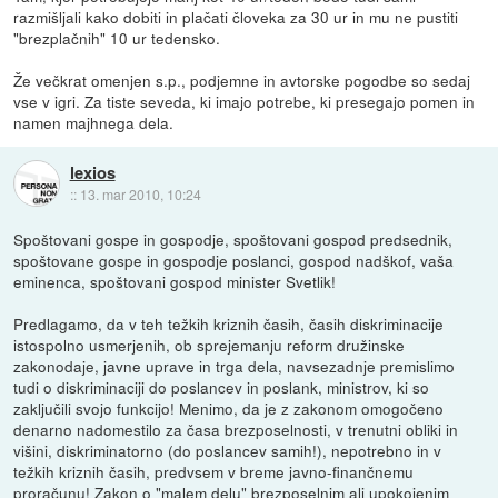
razmišljali kako dobiti in plačati človeka za 30 ur in mu ne pustiti
"brezplačnih" 10 ur tedensko.
Že večkrat omenjen s.p., podjemne in avtorske pogodbe so sedaj
vse v igri. Za tiste seveda, ki imajo potrebe, ki presegajo pomen in
namen majhnega dela.
lexios
::
13. mar 2010, 10:24
Spoštovani gospe in gospodje, spoštovani gospod predsednik,
spoštovane gospe in gospodje poslanci, gospod nadškof, vaša
eminenca, spoštovani gospod minister Svetlik!
Predlagamo, da v teh težkih kriznih časih, časih diskriminacije
istospolno usmerjenih, ob sprejemanju reform družinske
zakonodaje, javne uprave in trga dela, navsezadnje premislimo
tudi o diskriminaciji do poslancev in poslank, ministrov, ki so
zaključili svojo funkcijo! Menimo, da je z zakonom omogočeno
denarno nadomestilo za časa brezposelnosti, v trenutni obliki in
višini, diskriminatorno (do poslancev samih!), nepotrebno in v
težkih kriznih časih, predvsem v breme javno-finančnemu
proračunu! Zakon o "malem delu" brezposelnim ali upokojenim