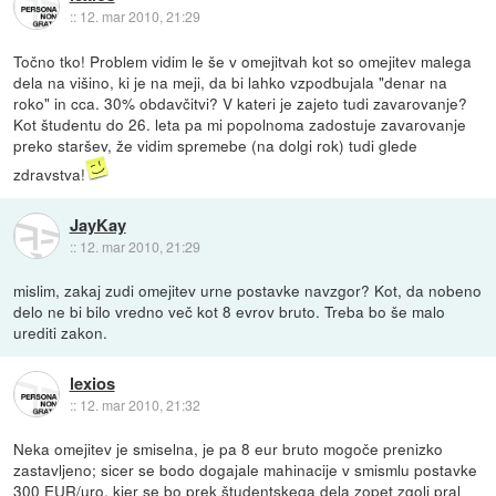
::
12. mar 2010, 21:29
Točno tko! Problem vidim le še v omejitvah kot so omejitev malega
dela na višino, ki je na meji, da bi lahko vzpodbujala "denar na
roko" in cca. 30% obdavčitvi? V kateri je zajeto tudi zavarovanje?
Kot študentu do 26. leta pa mi popolnoma zadostuje zavarovanje
preko staršev, že vidim spremebe (na dolgi rok) tudi glede
zdravstva!
JayKay
::
12. mar 2010, 21:29
mislim, zakaj zudi omejitev urne postavke navzgor? Kot, da nobeno
delo ne bi bilo vredno več kot 8 evrov bruto. Treba bo še malo
urediti zakon.
lexios
::
12. mar 2010, 21:32
Neka omejitev je smiselna, je pa 8 eur bruto mogoče prenizko
zastavljeno; sicer se bodo dogajale mahinacije v smismlu postavke
300 EUR/uro, kjer se bo prek študentskega dela zopet zgolj pral