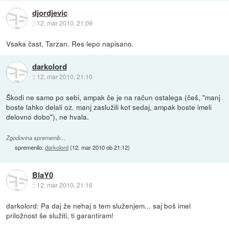
djordjevic
::
12. mar 2010, 21:09
Vsaka čast, Tarzan. Res lepo napisano.
darkolord
::
12. mar 2010, 21:10
Škodi ne samo po sebi, ampak če je na račun ostalega (češ, "manj
boste lahko delali oz. manj zaslužili kot sedaj, ampak boste imeli
delovno dobo"), ne hvala.
Zgodovina sprememb…
spremenilo:
darkolord
(
12. mar 2010 ob 21:12
)
BlaY0
::
12. mar 2010, 21:16
darkolord: Pa daj že nehaj s tem služenjem... saj boš imel
priložnost še služiti, ti garantiram!