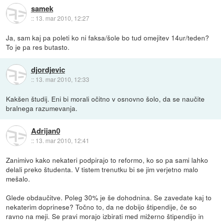
samek
::
13. mar 2010, 12:27
Ja, sam kaj pa poleti ko ni faksa/šole bo tud omejitev 14ur/teden?
To je pa res butasto.
djordjevic
::
13. mar 2010, 12:33
Kakšen študij. Eni bi morali očitno v osnovno šolo, da se naučite
bralnega razumevanja.
Adrijan0
::
13. mar 2010, 12:41
Zanimivo kako nekateri podpirajo to reformo, ko so pa sami lahko
delali preko študenta. V tistem trenutku bi se jim verjetno malo
mešalo.
Glede obdaučitve. Poleg 30% je še dohodnina. Se zavedate kaj to
nekaterim doprinese? Točno to, da ne dobijo štipendije, če so
ravno na meji. Se pravi morajo izbirati med mižerno štipendijo in