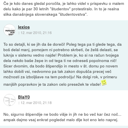
Če je kdo danes gledal poročila, je lahko videl v prispevku o malem
delu kako je par 30 letnih "študentov" protestiralo. In to je realna
slika današnjega slovenskega "študentovstva".
lexios
::
12. mar 2010, 21:16
To so detajli, ki se jih da še doreči! Poleg tega pa ti glede tega, da
boš delal manj, pomojem ni potrebno skrbeti, če želiš delasti, se
luknja v sistemu vedno najde! Problem je, ko si na račun tvojega
dela nekdo baše žepe in od tega ti ne odneseš popolnoma nič!
Sicer dvomim, da bodo štipendijo in mesto v št. domu po novem
lahko dobili vsi, nedvomno pa tak zakon dopušča precej več
možnosti za izboljšave na tem področju! Na dolgi rok, v primeru
manjših popravkov je ta zakon celo presežek te vlade!
BlaY0
::
12. mar 2010, 21:18
No, sigurno štipendije ne bodo višje in jih ne bo več kar čez noč...
ampak dajmo vsaj enkrat pogledat malo dlje kot eno leto naprej.