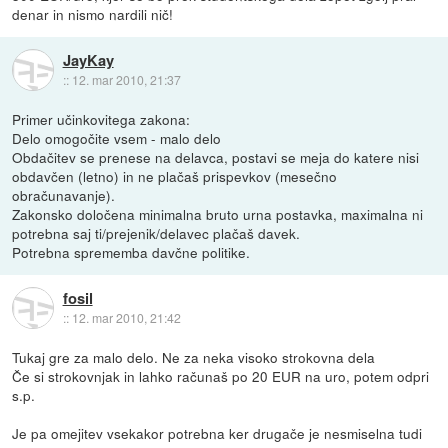
denar in nismo nardili nič!
JayKay
::
12. mar 2010, 21:37
Primer učinkovitega zakona:
Delo omogočite vsem - malo delo
Obdačitev se prenese na delavca, postavi se meja do katere nisi
obdavčen (letno) in ne plačaš prispevkov (mesečno
obračunavanje).
Zakonsko določena minimalna bruto urna postavka, maximalna ni
potrebna saj ti/prejenik/delavec plačaš davek.
Potrebna sprememba davčne politike.
fosil
::
12. mar 2010, 21:42
Tukaj gre za malo delo. Ne za neka visoko strokovna dela
Če si strokovnjak in lahko računaš po 20 EUR na uro, potem odpri
s.p.
Je pa omejitev vsekakor potrebna ker drugače je nesmiselna tudi