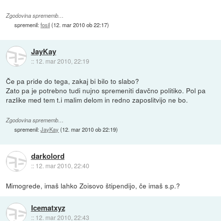
Zgodovina sprememb…
spremenil:
fosil
(
12. mar 2010 ob 22:17
)
JayKay
::
12. mar 2010, 22:19
Če pa pride do tega, zakaj bi bilo to slabo?
Zato pa je potrebno tudi nujno spremeniti davčno politiko. Pol pa
razlike med tem t.i malim delom in redno zaposlitvijo ne bo.
Zgodovina sprememb…
spremenil:
JayKay
(
12. mar 2010 ob 22:19
)
darkolord
::
12. mar 2010, 22:40
Mimogrede, imaš lahko Zoisovo štipendijo, če imaš s.p.?
Icematxyz
::
12. mar 2010, 22:43