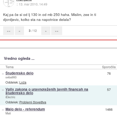
::
13. mar 2010, 14:49
Kaj pa če si od lj 130 in od mb 250 haha. Mislim, zee in ti
djordjevic, kolko sta na napotnice delala?
3
/ 12
««
«
»
»»
Vredno ogleda ...
Tema
Sporočila
»
Študentsko delo
76
seba993
Oddelek:
Loža
»
Vpliv zakona o uravnoteženih javnih financah na
57
študentsko delo
iElectric
Oddelek:
Problemi človeštva
»
Malo delo - referendum
1466
Mati