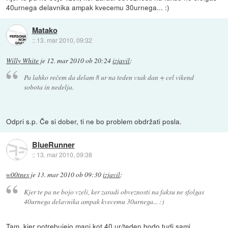
40urnega delavnika ampak kvecemu 30urnega... :)
Matako
::
13. mar 2010, 09:32
Willy White
je
12. mar 2010 ob 20:24
izjavil
:
Pa lahko rečem da delam 8 ur na teden vsak dan + cel vikend
sobota in nedelja.
Odpri s.p. Če si dober, ti ne bo problem obdržati posla.
BlueRunner
::
13. mar 2010, 09:38
w00tnes
je
13. mar 2010 ob 09:30
izjavil
:
Kjer te pa ne bojo vzeli, ker zaradi obveznosti na faksu ne sfolgas
40urnega delavnika ampak kvecemu 30urnega... :)
Tam, kjer potrebujejo manj kot 40 ur/teden bodo tudi sami