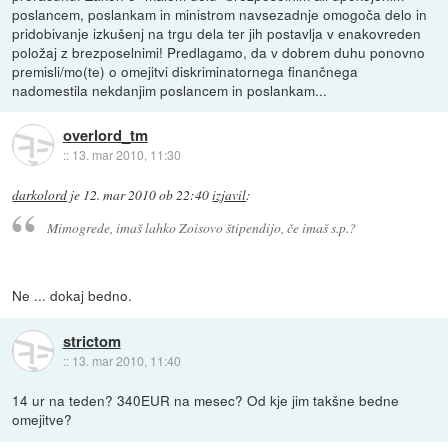
poslancem, poslankam in ministrom navsezadnje omogoča delo in
pridobivanje izkušenj na trgu dela ter jih postavlja v enakovreden
položaj z brezposelnimi! Predlagamo, da v dobrem duhu ponovno
premisli/mo(te) o omejitvi diskriminatornega finančnega
nadomestila nekdanjim poslancem in poslankam...
overlord_tm
::
13. mar 2010, 11:30
darkolord
je
12. mar 2010 ob 22:40
izjavil
:
Mimogrede, imaš lahko Zoisovo štipendijo, če imaš s.p.?
Ne ... dokaj bedno.
strictom
::
13. mar 2010, 11:40
14 ur na teden? 340EUR na mesec? Od kje jim takšne bedne
omejitve?