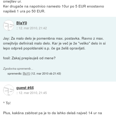
omejitev ur.
Ker drugače na napotnico namesto 10ur po 5 EUR enostavno
napišeš 1 ura po 50 EUR.
BlaY0
::
12. mar 2010, 21:42
Jay: Za malo delo je pomembna max. postavka. Ravno z max.
omejitvijo definiraš malo delo. Kar je več je že "veliko" delo in si
lepo odpreš popoldanski s.p. če ga želiš opravljati.
fosil: Zakaj prepisuješ od mene?
Zgodovina sprememb…
spremenilo:
BlaY0
(
12. mar 2010 ob 21:43
)
guest #44
::
12. mar 2010, 21:45
^ To!
Plus, kakšna zabitost pa je to da lahko delaš največ 14 ur na