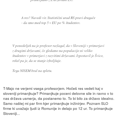
A res? Navedi vir. Statistični urad RS pravi drugače
- da smo med top 5 v EU po % študentov.
V ponedeljek na je profesor razlagal, da v Sloveniji v primerjavi
z drugimi državami, če gledamo na populacijo ni veliko
študentov v primerjavi z razvitimi državami. Izpostavil je Švico,
rekel pa je, da se stanje izboljšuje.
Tega NISEM bral na spletu.
T-Majo ne verjemi vsega profesorjem. Hočeš res vedeti kaj v
sloveniji primanjkuje? Primanjkuje poceni delovne sile in ravno v to
nas država usmerja, da postanemo to. To bi bilo za državo idealno.
Samo naštej mi par firm kjer primanjkuje inžinirjev. Poznam SLO
firme ki uvažajo ljudi iz Romunije in delajo po 12 ur. To primanjkuje
Sloveniji...