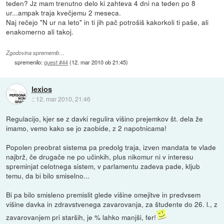
teden? Jz mam trenutno delo ki zahteva 4 dni na teden po 8
ur...ampak traja kvečjemu 2 meseca.
Naj rečejo "N ur na leto" in ti jih pač potrošiš kakorkoli ti paše, ali
enakomerno ali takoj.
Zgodovina sprememb…
spremenilo:
guest #44
(
12. mar 2010 ob 21:45
)
lexios
::
12. mar 2010, 21:46
Regulacijo, kjer se z davki regulira višino prejemkov št. dela že
imamo, vemo kako se jo zaobide, z 2 napotnicama!
Popolen preobrat sistema pa predolg traja, izven mandata te vlade
najbrž, če drugače ne po učinkih, plus nikomur ni v interesu
spreminjat celotnega sistem, v parlamentu zadeva pade, kljub
temu, da bi bilo smiselno...
Bi pa bilo smisleno premislit glede višine omejitve in predvsem
višine davka in zdravstvenega zavarovanja, za študente do 26. l., z
zavarovanjem pri starših, je % lahko manjši, fer!