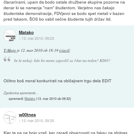
članarinami, upam da bodo ostale družbene skupine pozorne na
denar ki se namenja "nam" študentom. Verjetno nas čakajo
študentske demonstracije, FDVjevci se bodo spet metali v bazen
pred faksom, ŠOS bo vabil večne študente tujih držav itd.
Matako
::
13. mar 2010, 09:23
T-Majo
je
12. mar 2010 ob 18:19
izjavil
:
In še nekaj: kdo bo mene zaposlil za 14ur na teden? KDO?
Očitno boš moral konkurirati na običajnem trgu dela EDIT
Zgodovina sprememb…
spremenil:
Matako
(
13. mar 2010 ob 09:32
)
w00tnes
::
13. mar 2010, 09:30
Kjer te pa ne bojo vzeli, ker zaradi obveznosti na faksu ne sfolgas