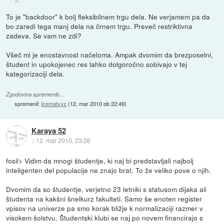
To je "backdoor" k bolj fleksibilnem trgu dela. Ne verjamem pa da
bo zaredi tega manj dela na črnem trgu. Preveč restriktivna
zadeva. Se vam ne zdi?
Všeč mi je enostavnost načeloma. Ampak dvomim da brezposelni,
študent in upokojenec res lahko dolgoročno sobivajo v tej
kategorizaciji dela.
Zgodovina sprememb…
spremenil:
Icematxyz
(
12. mar 2010 ob 22:49
)
Karaya 52
::
12. mar 2010, 23:26
fosil> Vidim da mnogi študentje, ki naj bi predstavljali najbolj
inteligenten del populacije ne znajo brat. To že veliko pove o njih.
Dvomim da so študentje, verjetno 23 letniki s statusom dijaka ali
študenta na kakšni šnelkurz fakulteti. Samo še enoten register
vpisov na univerze pa smo korak bližje k normalizaciji razmer v
visokem šolstvu. Študentski klubi se naj po novem financirajo s