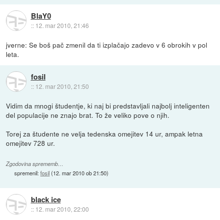
BlaY0
::
12. mar 2010, 21:46
jverne: Se boš pač zmenil da ti izplačajo zadevo v 6 obrokih v pol
leta.
fosil
::
12. mar 2010, 21:50
Vidim da mnogi študentje, ki naj bi predstavljali najbolj inteligenten
del populacije ne znajo brat. To že veliko pove o njih.
Torej za študente ne velja tedenska omejitev 14 ur, ampak letna
omejitev 728 ur.
Zgodovina sprememb…
spremenil:
fosil
(
12. mar 2010 ob 21:50
)
black ice
::
12. mar 2010, 22:00