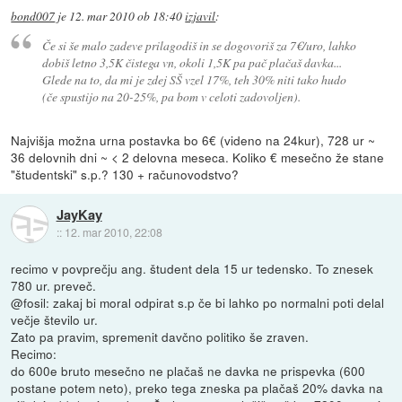
bond007
je
12. mar 2010 ob 18:40
izjavil
:
Če si še malo zadeve prilagodiš in se dogovoriš za 7€/uro, lahko
dobiš letno 3,5K čistega vn, okoli 1,5K pa pač plačaš davka...
Glede na to, da mi je zdej SŠ vzel 17%, teh 30% niti tako hudo
(če spustijo na 20-25%, pa bom v celoti zadovoljen).
Najvišja možna urna postavka bo 6€ (videno na 24kur), 728 ur ~
36 delovnih dni ~ < 2 delovna meseca. Koliko € mesečno že stane
"študentski" s.p.? 130 + računovodstvo?
JayKay
::
12. mar 2010, 22:08
recimo v povprečju ang. študent dela 15 ur tedensko. To znesek
780 ur. preveč.
@fosil: zakaj bi moral odpirat s.p če bi lahko po normalni poti delal
večje število ur.
Zato pa pravim, spremenit davčno politiko še zraven.
Recimo:
do 600e bruto mesečno ne plačaš ne davka ne prispevka (600
postane potem neto), preko tega zneska pa plačaš 20% davka na