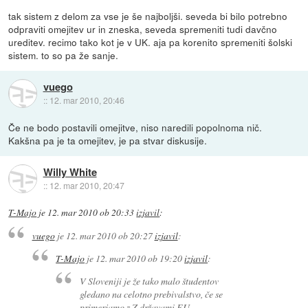
tak sistem z delom za vse je še najboljši. seveda bi bilo potrebno
odpraviti omejitev ur in zneska, seveda spremeniti tudi davčno
ureditev. recimo tako kot je v UK. aja pa korenito spremeniti šolski
sistem. to so pa že sanje.
vuego
::
12. mar 2010, 20:46
Če ne bodo postavili omejitve, niso naredili popolnoma nič.
Kakšna pa je ta omejitev, je pa stvar diskusije.
Willy White
::
12. mar 2010, 20:47
T-Majo
je
12. mar 2010 ob 20:33
izjavil
:
vuego
je
12. mar 2010 ob 20:27
izjavil
:
T-Majo
je
12. mar 2010 ob 19:20
izjavil
:
V Sloveniji je že tako malo študentov
gledano na celotno prebivalstvo, če se
primerjamo z Z državami EU.