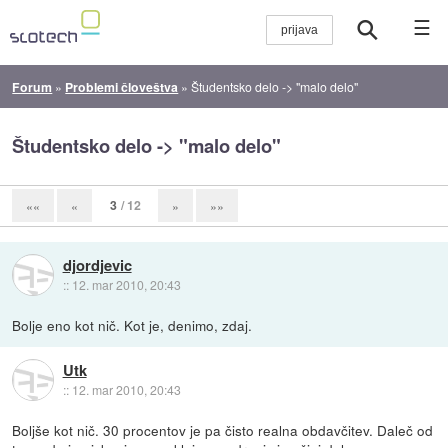
☰
Forum
»
Problemi človeštva
»
Študentsko delo -> "malo delo"
Študentsko delo -> "malo delo"
3
/ 12
««
«
»
»»
djordjevic
::
12. mar 2010, 20:43
Bolje eno kot nič. Kot je, denimo, zdaj.
Utk
::
12. mar 2010, 20:43
Boljše kot nič. 30 procentov je pa čisto realna obdavčitev. Daleč od