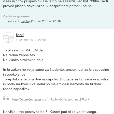
višek in 11% prispevkov. Če letno ne zaslužiš več kot 7200e, se ti
preveč plačan davek vrne, v nasprotnem primeru pa ne.
Zgodovina sprememb…
spremenil:
JayKay
(
12. mar 2010 ob 22:08
)
fosil
::
12. mar 2010, 22:16
To je zakon o MALEM delu.
Ne redna zaposlitev.
Ne visoko strokovno delo.
In ta zakon ne velja samo za študente, ampak tudi za brezposelne
in upokojence.
Torej določene omejitve morajo bit. Drugače se bo zadeva izrodila
in bodo na koncu vsi delal po malem delu namesto da bi dobili
redno zaposlitev.
Najvišja možna urna postavka bo 6€ (videno na 24kur)
Najvišja urna postavka bo 8. Kuram pač ni za verjet vsega.