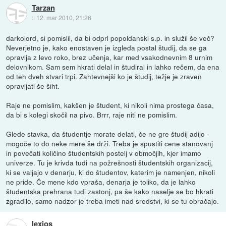
Tarzan
::
12. mar 2010, 21:26
darkolord, si pomislil, da bi odprl popoldanski s.p. in služil še več?
Neverjetno je, kako enostaven je izgleda postal študij, da se ga
opravlja z levo roko, brez učenja, kar med vsakodnevnim 8 urnim
delovnikom. Sam sem hkrati delal in študiral in lahko rečem, da ena
od teh dveh stvari trpi. Zahtevnejši ko je študij, težje je zraven
opravljati še šiht.
Raje ne pomislim, kakšen je študent, ki nikoli nima prostega časa,
da bi s kolegi skočil na pivo. Brrr, raje niti ne pomislim.
Glede stavka, da študentje morate delati, če ne gre študij adijo -
mogoče to do neke mere še drži. Treba je spustiti cene stanovanj
in povečati količino študentskih postelj v območjih, kjer imamo
univerze. Tu je krivda tudi na požrešnosti študentskih organizacij,
ki se valjajo v denarju, ki do študentov, katerim je namenjen, nikoli
ne pride. Če mene kdo vpraša, denarja je toliko, da je lahko
študentska prehrana tudi zastonj, pa še kako naselje se bo hkrati
zgradilo, samo nadzor je treba imeti nad sredstvi, ki se tu obračajo.
lexios