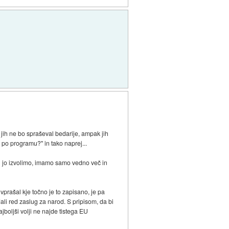
i jih ne bo spraševal bedarije, ampak jih
ate po programu?" in tako naprej...
 si jo izvolimo, imamo samo vedno več in
vprašal kje točno je to zapisano, je pa
li red zaslug za narod. S pripisom, da bi
ajboljši volji ne najde tistega EU