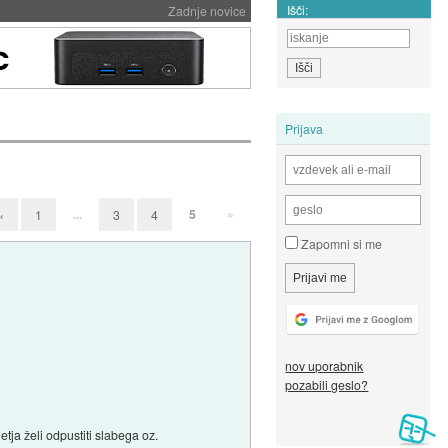
Išči:
Zadnje novice
Prijava
...
5
»
«
1
3
4
Zapomni si me
nov uporabnik
pozabili geslo?
tja želi odpustiti slabega oz.