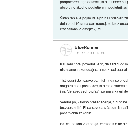
podpovprečnega delavca, ki ni ali noče biti 
absolutno škodijo podjetjem in podjetništvu
Šikaniranje je pojav, ki je pri nas prisoten z
delajo od 10 ur na dan naprej, so brez pre
krat zakonsko omejitev, itd.
BlueRunner
::
8. jan 2011, 15:36
Kar sem hotel povedati je to, da zaradi odso
niso samo zakonodajne, ampak tudi operati
Tisti sodni del težave pa mislim, da se bi 
dolgotrajsnoti postopkov, ki nimajo varova
ima "delavec vedno prav", pa marsikateri d
Vendar pa, kakšno presenečenje, tudi to ne 
brezposelnih". Bi pa seveda s časom iz naših
posamičnih zakonih.
Pa, če me kdo vpraša (ja, vem da me ne nihč