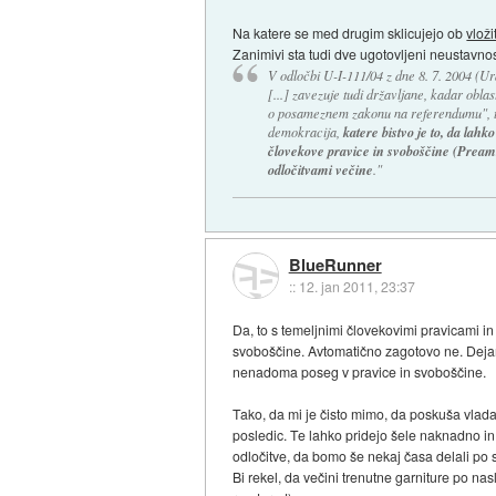
Na katere se med drugim sklicujejo ob
vloži
Zanimivi sta tudi dve ugotovljeni neustavnos
V odločbi U-I-111/04 z dne 8. 7. 2004 (Ura
[...] zavezuje tudi državljane, kadar obla
o posameznem zakonu na referendumu", ter 
demokracija,
katere bistvo je to, da lahk
človekove pravice in svoboščine (Preamb
odločitvami večine
."
BlueRunner
::
12. jan 2011, 23:37
Da, to s temeljnimi človekovimi pravicami i
svoboščine. Avtomatično zagotovo ne. Dejan
nenadoma poseg v pravice in svoboščine.
Tako, da mi je čisto mimo, da poskuša vlada
posledic. Te lahko pridejo šele naknadno in 
odločitve, da bomo še nekaj časa delali po
Bi rekel, da večini trenutne garniture po na