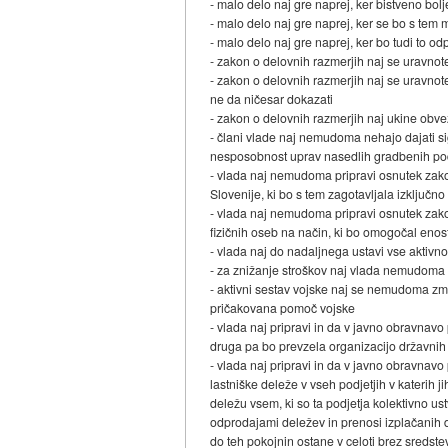
- malo delo naj gre naprej, ker bistveno bol
- malo delo naj gre naprej, ker se bo s tem 
- malo delo naj gre naprej, ker bo tudi to odp
- zakon o delovnih razmerjih naj se uravno
- zakon o delovnih razmerjih naj se uravnot
ne da ničesar dokazati
- zakon o delovnih razmerjih naj ukine obve
- člani vlade naj nemudoma nehajo dajati si
nesposobnost uprav nasedlih gradbenih pod
- vlada naj nemudoma pripravi osnutek zakon
Slovenije, ki bo s tem zagotavljala izključ
- vlada naj nemudoma pripravi osnutek zak
fizičnih oseb na način, ki bo omogočal en
- vlada naj do nadaljnega ustavi vse aktivno
- za znižanje stroškov naj vlada nemudoma 
- aktivni sestav vojske naj se nemudoma zma
pričakovana pomoč vojske
- vlada naj pripravi in da v javno obravnav
druga pa bo prevzela organizacijo državnih s
- vlada naj pripravi in da v javno obravna
lastniške deleže v vseh podjetjih v katerih
deležu vsem, ki so ta podjetja kolektivno us
odprodajami deležev in prenosi izplačanih do
do teh pokojnin ostane v celoti brez sredste