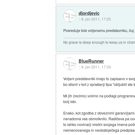
djordjevic
::
8. jan 2011, 17:25
Posreduje tole voljenemu predstavniku, čuj.
No grave is deep enough to keep us in chai
BlueRunner
::
8. jan 2011, 17:33
Voljeni predstavniki imajo to zapisano v svo
bo stisnil v kot z vprašanji tipa "obljubili st
Mi jih (recimo) volimo na podlagi programov,
bolj isto.
Enako, kot zgodba z obveznimi garancijami. 
nenadoma vse obmolknilo. Radičeva pa ooops.
to lahko novinarji vredni svojega imena počel
neimenovanega in neobstoječega predpisa