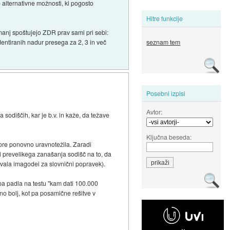
 alternativne možnosti, ki pogosto
Hitre funkcije
najmanj spoštujejo ZDR prav sami pri sebi:
seznam tem
entiranih nadur presega za 2, 3 in več
Posebni izpisi
Avtor:
 sodiščih, kar je b.v. in kaže, da težave
Ključna beseda:
pore ponovno uravnotežila. Zaradi
i prevelikega zanašanja sodišč na to, da
vala imagodei za slovnični popravek).
ba padla na testu "kam dati 100.000
no bolj, kot pa posamične rešitve v