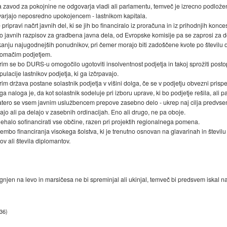
da zavod za pokojnine ne odgovarja vladi ali parlamentu, temveč je izrecno podlo
varjajo neposredno upokojencem - lastnikom kapitala.
pripravi načrt javnih del, ki se jih bo financiralo iz proračuna in iz prihodnjih konces
javnih razpisov za gradbena javna dela, od Evropske komisije pa se zaprosi za do
skanju najugodnejših ponudnikov, pri čemer morajo biti zadoščene kvote po številu d
domačim podjetjem.
rim se bo DURS-u omogočilo ugotoviti insolventnost podjetja in takoj sprožiti posto
ulacije lastnikov podjetja, ki ga izčrpavajo.
im država postane solastnik podjetja v višini dolga, če se v podjetju obvezni prispe
 naloga je, da kot solastnik sodeluje pri izboru uprave, ki bo podjetje rešila, ali 
tero se vsem javnim uslužbencem prepove zasebno delo - ukrep naj cilja predvsem
jo ali pa delajo v zasebnih ordinacijah. Eno ali drugo, ne pa oboje.
enehalo sofinancirati vse občine, razen pri projektih regionalnega pomena.
embo financiranja visokega šolstva, ki je trenutno osnovan na glavarinah in števil
ov ali števila diplomantov.
njen na levo in marsičesa ne bi spreminjal ali ukinjal, temveč bi predsvem iskal n
:36
)