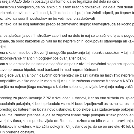
je ureja MALO delo in postavlja platformo, da se legalizira del dela na črno
marsikomu omogočilo, da bo lahko tudi s tem uradno dokazoval, da dela, želi delati 
rlo nekaj novih delovnih mest, ki jih delodajalci prej niso želeli odpreti, pa čeprav b
teži tako, da sodnih postopkov ne bo več možno zavlačevati
eži tako, da se bolj natančno predpiše zahtevano stopnjo utemeljitve, da se kočno p
znost plačeanja potnih stroškov za prihod na delo in naj se to začne urejati s pog
gnale, da bodo kakorkoli vplivali na trg nepremičnin, odkupovali stanovanja ali kak
jetij
a s katerim se bo v Sloveniji omogočilo poslovanje tujih bank s sedežem v tujini, 
no izpolnjevanje finančnih pogojev poslovanja teh bank
ona s katerim se bo ne samo omogočilo ampak z nizkimi davčnimi stopnjami spodb
ostaven prenose hipotek med bankami in med nepremičninami
sti glede uvajanja novih davčnih obremenitev, še zlasti davka na lastništvo nepremi
odpokliče vojaške enote iz vseh misij v tujini in začasno zamrzne članstvo v NATO
njša na najmanjšega možnega s katerim se bo zagotavljalo izvajanje nalog zaščite 
o predlog za preoblikovanje ZPIZ v dve ločeni ustanovi, kjer bo ena skrbela za iz
ocialnih pokojnin, ki bodo pripadale vsem, ki bodo izpoljnevali ustrezne starostne k
vo predlog po katerem se bo na novo ustanovo, ki bo skrbela za izplačevanje pokoj
 jih še ima. Namen prenosa je, da se zagotovi financiranje pokojnin iz tako pridobl
tvarjali v času, ko so predstavljala družbeno last oziroma so bila v samoupravljanju.
bičkov in dividend v izplačila pokojnin. Cilj ustanove je, da se po preteku 40 let, 
v in preneha obstajati.