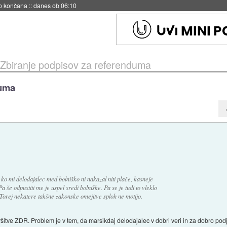
no končana
::
danes ob 06:10
Zbiranje podpisov za referenduma
duma
 ko mi delodajalec med bolniško ni nakazal niti plače, kasneje
Pa še odpustiti me je uspel sredi bolniške. Pa se je tudi to vleklo
. Torej nekatere takšne zakonske omejitve sploh ne motijo.
itve ZDR. Problem je v tem, da marsikdaj delodajalec v dobri veri in za dobro podje