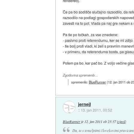
rendered).
Če pa bo sodišče slučajno razsodilo, da ref
razsodilo na podlagi gospodarskih napovedi
zavesti na to pot. Vlada pa naj gre nekam s s
Pa še po točkah, za vse zmedene:
- pasivno proti referendumu, ker se mi zdij
- še bolj proti vladi, ki želi s pravnim ma
- v primeru, da referenduma bosta, pa glas
Potem pa bo, kar pač bo. Z voljo večine glasov
Zgodovina sprememb…
spremenilo:
BlueRunner
(
12. jan 2011 ob 2
jernejl
::
13. jan 2011, 00:52
BlueRunner
je
12. jan 2011 ob 23:37
izjavil
:
Da, to s temeljnimi človekovimi pravicami