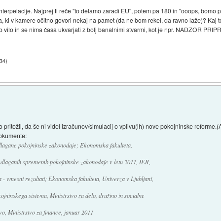
interpelacije. Najprej ti reče "to delamo zaradi EU", potem pa 180 in "ooops, bomo pr
a, ki v kamere očitno govori nekaj na pamet (da ne bom rekel, da ravno laže)? Kaj 
šno vilo in se nima časa ukvarjati z bolj banalnimi stvarmi, kot je npr. NADZOR
:34
)
 pritožil, da še ni videl izračunov/simulacij o vplivu(ih) nove pokojninske reforme.(
dokumente:
lagane pokojninske zakonodaje; Ekonomska fakulteta,
edlaganih sprememb pokojninske zakonodaje v letu 2011, IER,
- vmesni rezultati; Ekonomska fakulteta, Univerza v Ljubljani,
ninskega sistema, Ministrstvo za delo, družino in socialne
vo, Ministrstvo za finance, januar 2011