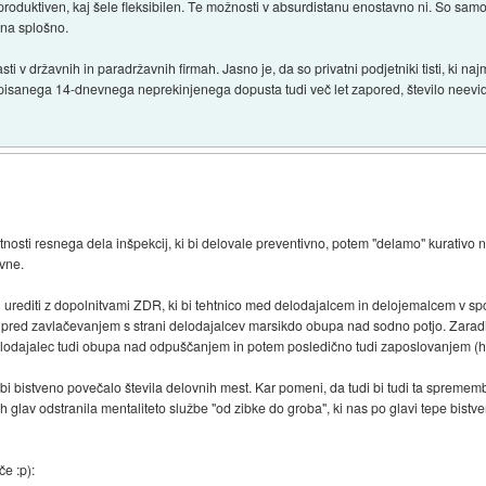
produktiven, kaj šele fleksibilen. Te možnosti v absurdistanu enostavno ni. So samo
 na splošno.
lasti v državnih in paradržavnih firmah. Jasno je, da so privatni podjetniki tisti, ki 
dpisanega 14-dnevnega neprekinjenega dopusta tudi več let zapored, število neevid
tnosti resnega dela inšpekcij, ki bi delovale preventivno, potem "delamo" kurativo na
vne.
dal urediti z dopolnitvami ZDR, ki bi tehtnico med delodajalcem in delojemalcem v s
lk pred zavlačevanjem s strani delodajalcev marsikdo obupa nad sodno potjo. Zarad
elodajalec tudi obupa nad odpuščanjem in potem posledično tudi zaposlovanjem (h
bi bistveno povečalo števila delovnih mest. Kar pomeni, da tudi bi tudi ta spremem
 glav odstranila mentaliteto službe "od zibke do groba", ki nas po glavi tepe bistve
e :p):