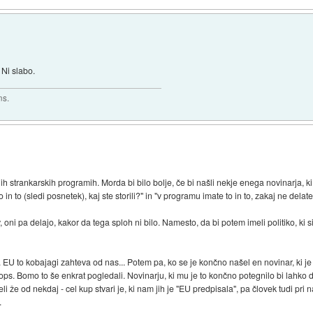
 Ni slabo.
ns.
jih strankarskih programih. Morda bi bilo bolje, če bi našli nekje enega novinarja, k
e to in to (sledi posnetek), kaj ste storili?" in "v programu imate to in to, zakaj ne del
 oni pa delajo, kakor da tega sploh ni bilo. Namesto, da bi potem imeli politiko, ki
EU to kobajagi zahteva od nas... Potem pa, ko se je končno našel en novinar, ki je 
 Bomo to še enkrat pogledali. Novinarju, ki mu je to končno potegnilo bi lahko da
i že od nekdaj - cel kup stvari je, ki nam jih je "EU predpisala", pa človek tudi pri n
.