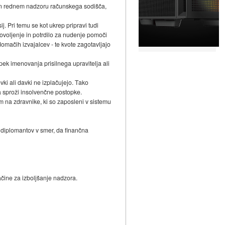
žen rednem nadzoru računskega sodišča,
ij. Pri temu se kot ukrep pripravi tudi
voljenje in potrdilo za nudenje pomoči
omačih izvajalcev - te kvote zagotavljajo
pek imenovanja prisilnega upravitelja ali
vki ali davki ne izplačujejo. Tako
pa sproži insolvenčne postopke.
 na zdravnike, ki so zaposleni v sistemu
u diplomantov v smer, da finančna
ačine za izboljšanje nadzora.