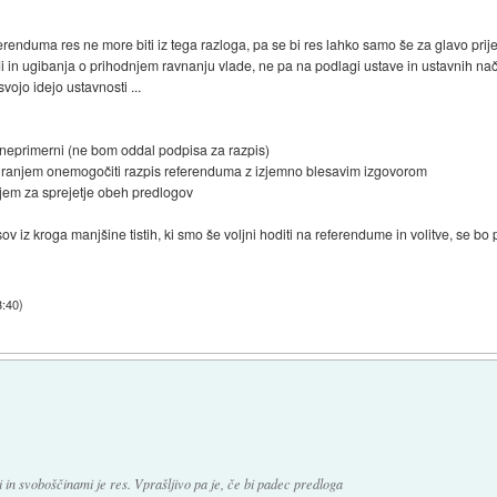
erenduma res ne more biti iz tega razloga, pa se bi res lahko samo še za glavo prij
 in ugibanja o prihodnjem ravnanju vlade, ne pa na podlagi ustave in ustavnih nač
vojo idejo ustavnosti ...
o neprimerni (ne bom oddal podpisa za razpis)
nevriranjem onemogočiti razpis referenduma z izjemno blesavim izgovorom
ujem za sprejetje obeh predlogov
 iz kroga manjšine tistih, ki smo še voljni hoditi na referendume in volitve, se bo pa
3:40
)
 in svoboščinami je res. Vprašljivo pa je, če bi padec predloga