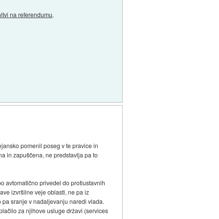
rnitvi na referendumu
.
dejansko pomenil poseg v te pravice in
na in zapuščena, ne predstavlja pa to
bo avtomatično privedel do protiustavnih
ve izvršilne veje oblasti, ne pa iz
 pa sranje v nadaljevanju naredi vlada.
plačilo za njihove usluge državi (services