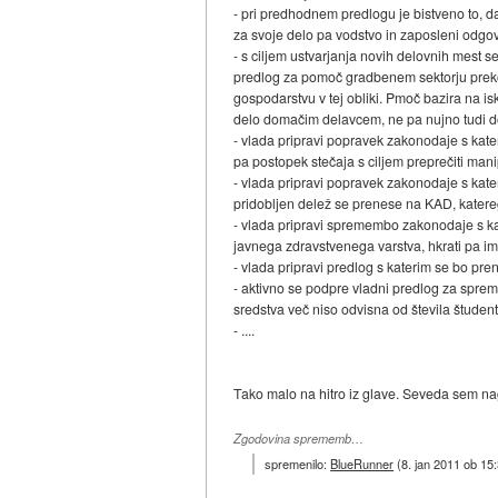
- pri predhodnem predlogu je bistveno to, 
za svoje delo pa vodstvo in zaposleni odgo
- s ciljem ustvarjanja novih delovnih mest se 
predlog za pomoč gradbenem sektorju preko 
gospodarstvu v tej obliki. Pmoč bazira na i
delo domačim delavcem, ne pa nujno tudi 
- vlada pripravi popravek zakonodaje s kate
pa postopek stečaja s ciljem preprečiti manip
- vlada pripravi popravek zakonodaje s kater
pridobljen delež se prenese na KAD, katerega
- vlada pripravi spremembo zakonodaje s ka
javnega zdravstvenega varstva, hkrati pa ima
- vlada pripravi predlog s katerim se bo pr
- aktivno se podpre vladni predlog za sprem
sredstva več niso odvisna od števila študent
- ....
Tako malo na hitro iz glave. Seveda sem nag
Zgodovina sprememb…
spremenilo:
BlueRunner
(
8. jan 2011 ob 15