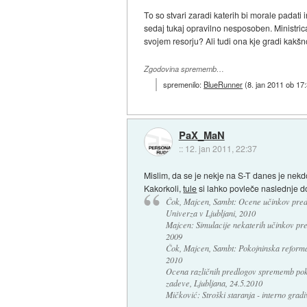
To so stvari zaradi katerih bi morale padati 
sedaj tukaj opravilno nesposoben. Ministric
svojem resorju? Ali tudi ona kje gradi kak
Zgodovina sprememb…
spremenilo:
BlueRunner
(
8. jan 2011 ob 17
PaX_MaN
::
12. jan 2011, 22:37
Mislim, da se je nekje na S-T danes je nekdo
Kakorkoli,
tule
si lahko povleče naslednje 
Čok, Majcen, Sambt: Ocene učinkov pred
Univerza v Ljubljani, 2010
Majcen: Simulacije nekaterih učinkov pr
2009
Čok, Majcen, Sambt: Pokojninska reforma 
2010
Ocena različnih predlogov sprememb pokoj
zadeve, Ljubljana, 24.5.2010
Mičković: Stroški staranja - interno gradi