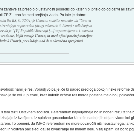
tvi zahteve za presojo o ustavnosti posledic do katerih bi prišlo ob odložitvi ali zav
ti ZPIZ - ena še med prejšnjo vlado. Pa tale je dobra:
dni list RS, št. 77/04) je Ustavno sodišče navedlo, da "Ustava
st izvršujejo neposredno (drugi odstavek 3. člena) z odločanjem
da je "[V] Republiki Sloveniji [...] vzpostavljena t. i. ustavna
o vrednote, ki jih varuje Ustava, in med njimi posebej temeljne
ula k Ustavi), prevladajo nad demokratično sprejetimi
n svoboščinami je res. Vprašljivo pa je, če bi padec predloga pokojninske reforme 
sko je še cel kup stvari, brez katerih država res morda postane malo bolj pokveče
 s tem težiti Ustavnem sodišču. Referendum najverjetneje bo in noben rezultat ne 
izhajajo iz kvečjemu iz splošne gospodarske klime in nadaljnjih dejanj vlade kot gla
 starem. To pomeni, da IMHO referendum ne more povzročiti nič neustavnega, lahko
slednjih volitvah pač sledi daljše bivakiranje na malem delu. Vsaj upam, da bo to po