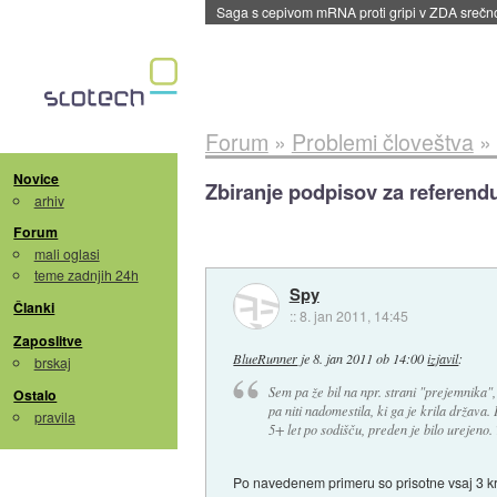
Saga s cepivom mRNA proti gripi v ZDA sreč
Forum
»
Problemi človeštva
»
Novice
Zbiranje podpisov za referen
arhiv
Forum
mali oglasi
teme zadnjih 24h
Spy
Članki
::
8. jan 2011, 14:45
Zaposlitve
BlueRunner
je
8. jan 2011 ob 14:00
izjavil
:
brskaj
Sem pa že bil na npr. strani "prejemnika",
Ostalo
pa niti nadomestila, ki ga je krila država. 
pravila
5+ let po sodišču, preden je bilo urejeno
Po navedenem primeru so prisotne vsaj 3 krš