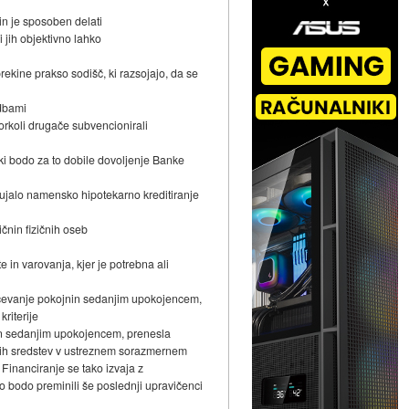
in je sposoben delati
i jih objektivno lahko
rekine prakso sodišč, ki razsojajo, da se
odbami
orkoli drugače subvencionirali
ki bodo za to dobile dovoljenje Banke
ujalo namensko hipotekarno kreditiranje
čnin fizičnih oseb
in varovanja, kjer je potrebna ali
plačevanje pokojnin sedanjim upokojencem,
riterije
nin sedanjim upokojencem, prenesla
jenih sredstev v ustreznem sorazmernem
 Financiranje se tako izvaja z
ko bodo preminili še poslednji upravičenci