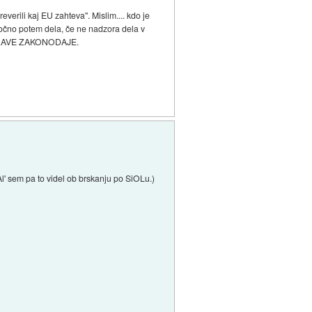
everili kaj EU zahteva". Mislim.... kdo je
točno potem dela, če ne nadzora dela v
 PRIPRAVE ZAKONODAJE.
Al' sem pa to videl ob brskanju po SiOLu.)