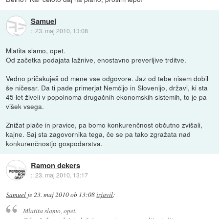
Samuel
::
23. maj 2010, 13:08
Mlatita slamo, opet.
Od začetka podajata lažnive, enostavno preverljive trditve.
Vedno pričakuješ od mene vse odgovore. Jaz od tebe nisem dobil
še ničesar. Da ti pade primerjat Nemčijo in Slovenijo, državi, ki sta
45 let živeli v popolnoma drugačnih ekonomskih sistemih, to je pa
višek vsega.
Znižat plače in pravice, pa bomo konkurenčnost občutno zvišali,
kajne. Saj sta zagovornika tega, če se pa tako zgražata nad
konkurenčnostjo gospodarstva.
Ramon dekers
::
23. maj 2010, 13:17
Samuel
je
23. maj 2010 ob 13:08
izjavil
:
Mlatita slamo, opet.