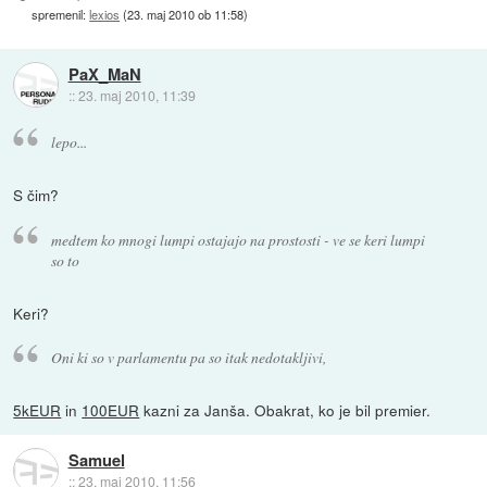
spremenil:
lexios
(
23. maj 2010 ob 11:58
)
PaX_MaN
::
23. maj 2010, 11:39
lepo...
S čim?
medtem ko mnogi lumpi ostajajo na prostosti - ve se keri lumpi
so to
Keri?
Oni ki so v parlamentu pa so itak nedotakljivi,
5kEUR
in
100EUR
kazni za Janša. Obakrat, ko je bil premier.
Samuel
::
23. maj 2010, 11:56