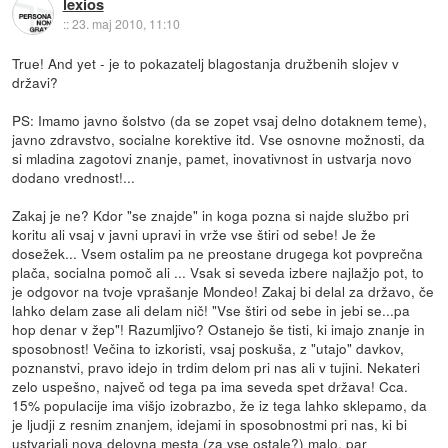
lexios
::
23. maj 2010, 11:10
True! And yet - je to pokazatelj blagostanja družbenih slojev v
državi?
PS: Imamo javno šolstvo (da se zopet vsaj delno dotaknem teme),
javno zdravstvo, socialne korektive itd. Vse osnovne možnosti, da
si mladina zagotovi znanje, pamet, inovativnost in ustvarja novo
dodano vrednost!...
Zakaj je ne? Kdor "se znajde" in koga pozna si najde službo pri
koritu ali vsaj v javni upravi in vrže vse štiri od sebe! Je že
dosežek... Vsem ostalim pa ne preostane drugega kot povprečna
plača, socialna pomoč ali ... Vsak si seveda izbere najlažjo pot, to
je odgovor na tvoje vprašanje Mondeo! Zakaj bi delal za državo, če
lahko delam zase ali delam nič! "Vse štiri od sebe in jebi se...pa
hop denar v žep"! Razumljivo? Ostanejo še tisti, ki imajo znanje in
sposobnost! Večina to izkoristi, vsaj poskuša, z "utajo" davkov,
poznanstvi, pravo idejo in trdim delom pri nas ali v tujini. Nekateri
zelo uspešno, največ od tega pa ima seveda spet država! Cca.
15% populacije ima višjo izobrazbo, že iz tega lahko sklepamo, da
je ljudji z resnim znanjem, idejami in sposobnostmi pri nas, ki bi
ustvarjali nova delovna mesta (za vse ostale?) malo, par