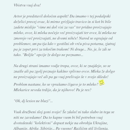
Vbistvu vsaj dva!
Avtor je predstavil določen aspekt! Da imamo v tej podalpski
deželici precej ovac, ki mirno grizljajo travico in si kot bi bile
zadete mislijo "vime mi dol visi za vas" ter pridno proizvajajo
mleko, ovce, ki mleka nočejo več proizvajati ter ovce, ki mleka ne
zmorejo več proizvajati, ne dvomi nihče! Narod se ograjuje od
problemov, sm pa tja kdo v gostilni ob vrču piva potarna, zjutraj
pa je zopet prvi za tekočim trakom! Ni druge... No, je, le zdi se
tako. "Boljše" opcije že dolgo ne poznamo...
Na drugi strani imamo vodje tropa, ovce, ki se znajdejo, so se
znašle ali pa zgolj poznajo kakšno vplivno ovco. Mleka že dolgo
ne proizvajajo več ali pa ga vsaj prelivajo še v svojo skledo!
Problem nastane, ko se vprašamo čigavo je to mleko?
Mlekarice seveda trdijo, da je njihovo! Pa je res?
"Ok, dj lexios ne bluzi"...
Vsak družbeni sloj goni svojo! Še zdaleč ni tako slabo in tega se
niti ne zavedamo! Da to kapne vsem bi bil potreben vsaj
dvotedenski "kolektivni" dopust nekje na obrobju Ukrajine,
Albanije, Afrike, Sibirije... Pa vseeno! Različen stil življenja,