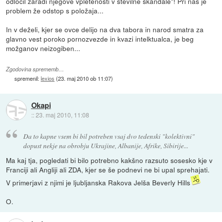
odločil zaradi njegove vpletenosti v številne škandale"! Pri nas je
problem že odstop s položaja...
In v deželi, kjer se ovce delijo na dva tabora in narod smatra za
glavno vest poroko pornozvezde in kvazi intelktualca, je beg
možganov neizogiben...
Zgodovina sprememb…
spremenil:
lexios
(
23. maj 2010 ob 11:07
)
Okapi
::
23. maj 2010, 11:08
Da to kapne vsem bi bil potreben vsaj dvo tedenski "kolektivni"
dopust nekje na obrobju Ukrajine, Albanije, Afrike, Sibirije...
Ma kaj tja, pogledati bi bilo potrebno kakšno razsuto sosesko kje v
Franciji ali Angliji ali ZDA, kjer se še podnevi ne bi upal sprehajati.
V primerjavi z njimi je ljubljanska Rakova Jelša Beverly Hills
O.