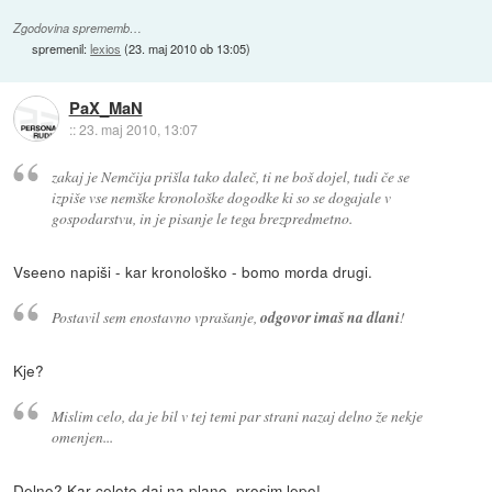
Zgodovina sprememb…
spremenil:
lexios
(
23. maj 2010 ob 13:05
)
PaX_MaN
::
23. maj 2010, 13:07
zakaj je Nemčija prišla tako daleč, ti ne boš dojel, tudi če se
izpiše vse nemške kronološke dogodke ki so se dogajale v
gospodarstvu, in je pisanje le tega brezpredmetno.
Vseeno napiši - kar kronološko - bomo morda drugi.
Postavil sem enostavno vprašanje,
odgovor imaš na dlani
!
Kje?
Mislim celo, da je bil v tej temi par strani nazaj delno že nekje
omenjen...
Delno? Kar celoto daj na plano, prosim lepo!