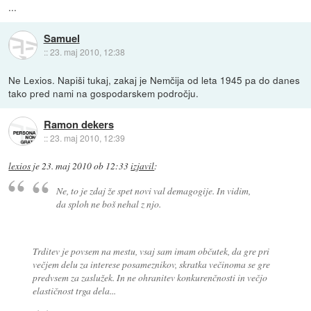
...
Samuel
::
23. maj 2010, 12:38
Ne Lexios. Napiši tukaj, zakaj je Nemčija od leta 1945 pa do danes
tako pred nami na gospodarskem področju.
Ramon dekers
::
23. maj 2010, 12:39
lexios
je
23. maj 2010 ob 12:33
izjavil
:
Ne, to je zdaj že spet novi val demagogije. In vidim,
da sploh ne boš nehal z njo.
Trditev je povsem na mestu, vsaj sam imam občutek, da gre pri
večjem delu za interese posameznikov, skratka večinoma se gre
predvsem za zaslužek. In ne ohranitev konkurenčnosti in večjo
elastičnost trga dela...