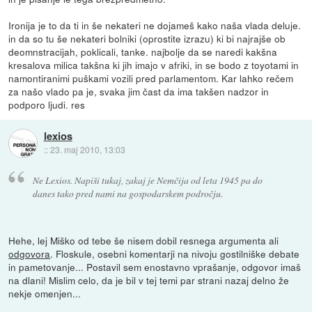
Ironija je to da ti in še nekateri ne dojameš kako naša vlada deluje.
in da so tu še nekateri bolniki (oprostite izrazu) ki bi najrajše ob
deomnstracijah, poklicali, tanke. najbolje da se naredi kakšna
kresalova milica takšna ki jih imajo v afriki, in se bodo z toyotami in
namontiranimi puškami vozili pred parlamentom. Kar lahko rečem
za našo vlado pa je, svaka jim čast da ima takšen nadzor in
podporo ljudi. res
lexios
::
23. maj 2010, 13:03
Ne Lexios. Napiši tukaj, zakaj je Nemčija od leta 1945 pa do
danes tako pred nami na gospodarskem področju.
Hehe, lej Miško od tebe še nisem dobil resnega argumenta ali
odgovora
. Floskule, osebni komentarji na nivoju gostilniške debate
in pametovanje... Postavil sem enostavno vprašanje, odgovor imaš
na dlani! Mislim celo, da je bil v tej temi par strani nazaj delno že
nekje omenjen...