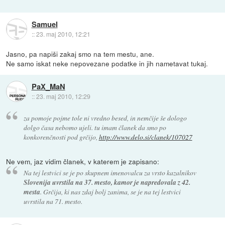
Samuel
::
23. maj 2010, 12:21
Jasno, pa napiši zakaj smo na tem mestu, ane.
Ne samo iskat neke nepovezane podatke in jih nametavat tukaj.
PaX_MaN
::
23. maj 2010, 12:29
za pomoje pojme tole ni vredno besed, in nemčije še dologo
dolgo časa nebomo ujeli. tu imam članek da smo po
konkorenčnosti pod grčijo,
http://www.delo.si/clanek/107027
Ne vem, jaz vidim članek, v katerem je zapisano:
Na tej lestvici se je po skupnem imenovalcu za vrsto kazalnikov
Slovenija uvrstila na 37. mesto, kamor je napredovala z 42.
mesta
. Grčija, ki nas zdaj bolj zanima, se je na tej lestvici
uvrstila na 71. mesto.