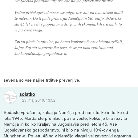
Od začetka podajata lažnive, enostavno preverljive trditve.
Vedno pričakuješ od mene vse odgovore. Jaz od tebe nisem dobil
še ničesar. Da ti pade primerjat Nemčijo in Slovenijo, državi, ki
sta 45 let živeli v popolnoma drugačnih ekonomskih sistemih, to
je pa višek vsega.
Znižat plače in pravice, pa bomo konkurenčnost občutno zvišali,
kajne. Saj sta zagovornika tega, če se pa tako zgražata nad
konkurenčnostjo gospodarstva.
seveda so vse najine trditve preverljive.
solatko
::
23. maj 2010, 13:52
Bedasto vprašanje, zakaj je Nemčija pred nami toliko in toliko od
leta 1945. Morda ste premladi, pa ne veste, koliko je bila razvita
Nemčija in koliko Kraljevina Jugoslavija pred letom 45. Vse
jugoslovansko gospodarstvo, ni bilo na nivoju 10%-ov enga
Munchen-a. Po letu 45 so v Nemčijo vlagali vsi zavezniki ogromna