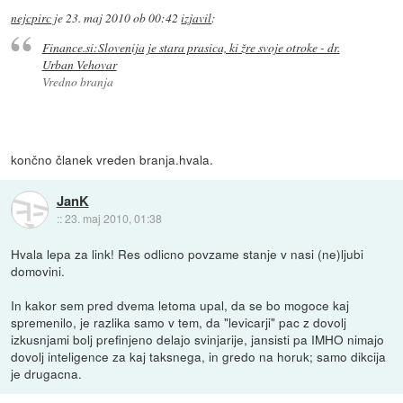
nejcpirc
je
23. maj 2010 ob 00:42
izjavil
:
Finance.si:Slovenija je stara prasica, ki žre svoje otroke - dr.
Urban Vehovar
Vredno branja
končno članek vreden branja.hvala.
JanK
::
23. maj 2010, 01:38
Hvala lepa za link! Res odlicno povzame stanje v nasi (ne)ljubi
domovini.
In kakor sem pred dvema letoma upal, da se bo mogoce kaj
spremenilo, je razlika samo v tem, da "levicarji" pac z dovolj
izkusnjami bolj prefinjeno delajo svinjarije, jansisti pa IMHO nimajo
dovolj inteligence za kaj taksnega, in gredo na horuk; samo dikcija
je drugacna.