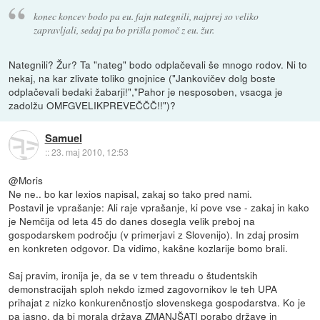
konec koncev bodo pa eu. fajn nategnili, najprej so veliko
zapravljali, sedaj pa bo prišla pomoč z eu. žur.
Nategnili? Žur? Ta "nateg" bodo odplačevali še mnogo rodov. Ni to
nekaj, na kar zlivate toliko gnojnice ("Jankovičev dolg boste
odplačevali bedaki žabarji!","Pahor je nesposoben, vsacga je
zadolžu OMFGVELIKPREVEČČČ!!")?
Samuel
::
23. maj 2010, 12:53
@Moris
Ne ne.. bo kar lexios napisal, zakaj so tako pred nami.
Postavil je vprašanje: Ali raje vprašanje, ki pove vse - zakaj in kako
je Nemčija od leta 45 do danes dosegla velik preboj na
gospodarskem področju (v primerjavi z Slovenijo). In zdaj prosim
en konkreten odgovor. Da vidimo, kakšne kozlarije bomo brali.
Saj pravim, ironija je, da se v tem threadu o študentskih
demonstracijah sploh nekdo izmed zagovornikov le teh UPA
prihajat z nizko konkurenčnostjo slovenskega gospodarstva. Ko je
pa jasno, da bi morala država ZMANJŠATI porabo države in