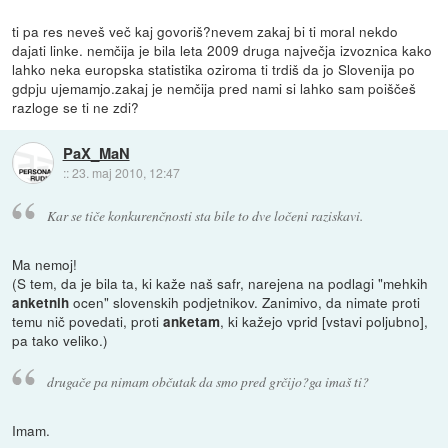
ti pa res neveš več kaj govoriš?nevem zakaj bi ti moral nekdo
dajati linke. nemčija je bila leta 2009 druga največja izvoznica kako
lahko neka europska statistika oziroma ti trdiš da jo Slovenija po
gdpju ujemamjo.zakaj je nemčija pred nami si lahko sam poiščeš
razloge se ti ne zdi?
PaX_MaN
::
23. maj 2010, 12:47
Kar se tiče konkurenčnosti sta bile to dve ločeni raziskavi.
Ma nemoj!
(S tem, da je bila ta, ki kaže naš safr, narejena na podlagi "mehkih
ocen" slovenskih podjetnikov. Zanimivo, da nimate proti
anketnih
temu nič povedati, proti
, ki kažejo vprid [vstavi poljubno],
anketam
pa tako veliko.)
drugače pa nimam občutak da smo pred grčijo?ga imaš ti?
Imam.