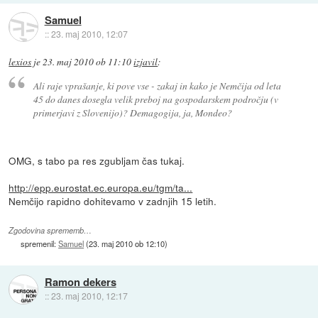
Samuel
::
23. maj 2010, 12:07
lexios
je
23. maj 2010 ob 11:10
izjavil
:
Ali raje vprašanje, ki pove vse - zakaj in kako je Nemčija od leta
45 do danes dosegla velik preboj na gospodarskem področju (v
primerjavi z Slovenijo)? Demagogija, ja, Mondeo?
OMG, s tabo pa res zgubljam čas tukaj.
http://epp.eurostat.ec.europa.eu/tgm/ta...
Nemčijo rapidno dohitevamo v zadnjih 15 letih.
Zgodovina sprememb…
spremenil:
Samuel
(
23. maj 2010 ob 12:10
)
Ramon dekers
::
23. maj 2010, 12:17