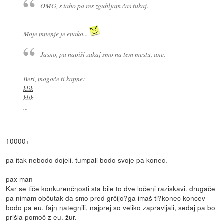
OMG, s tabo pa res zgubljam čas tukaj.
Moje mnenje je enako...
Jasno, pa napiši zakaj smo na tem mestu, ane.
Beri, mogoče ti kapne:
klik
klik
...
10000+
pa itak nebodo dojeli. tumpali bodo svoje pa konec.
pax man
Kar se tiče konkurenčnosti sta bile to dve ločeni raziskavi. drugače
pa nimam občutak da smo pred grčijo?ga imaš ti?konec koncev
bodo pa eu. fajn nategnili, najprej so veliko zapravljali, sedaj pa bo
prišla pomoč z eu. žur.