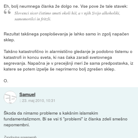
Eh, bolj neumnega članka že dolgo ne. Vse pove že tale stavek:
Slovenci sicer čistimo smeti okoli hiš, a v njih živijo alkoholiki,
samomorilci in fritzli.
Rezultat takšnega posploševanja je lahko samo in zgolj napačen
sklep.
Takšno katastrofično in alarmistično gledanje je podobno tistemu o
katastrofi in koncu sveta, ki nas čaka zaradi svetovnega
segrevanja. Napačna je v precejšnji meri že sama predpostavka, iz
katere se potem izpelje še neprimerno bolj zgrešen sklep.
O.
Samuel
::
23. maj 2010, 10:31
Škoda da nimamo probleme s kakšnim islamskim
fundamentalizmom. Bi se vsi ti "problemi" iz članka zdeli smešno
nepomembni.
Zgodovina sprememb…