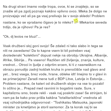
Na drugi strani imamo vodje tropa, ovce, ki se znajdejo, so se
znašle ali pa zgolj poznajo kakšno vplivno ovco. Mleka že dolgo ne
proizvajajo več ali pa ga vsaj prelivajo še v svojo skledo! Problem
nastane, ko se vprašamo čigavo je to mleko?
Mlekarice seveda
trdijo, da je njihovo! Pa je res?
"Ok, dj lexios ne bluzi"...
Vsak družbeni sloj goni svojo! Še zdaleč ni tako slabo in tega se
niti ne zavedamo! Da to kapne vsem bi bil potreben vsaj
dvotedenski "kolektivni" dopust nekje na obrobju Ukrajine, Albanije,
Afrike, Sibirije... Pa vseeno! Različen stil življenja, znanja, kulture,
vrednot... Otroci in ljudje z odprtim srcem, ki ti z nasmeškom na
obrazu ponudijo zadnji košček kruha in prenočišče nad glavo and
yet... brez vsega, brez vode, hrane, obleke idt! Imejmo to v glavi in
se primerjajmo! Zaradi mene tudi z BDP Litve, Latvije in Estonije...
Problem nastane, če kateri od družbenih slojev na vse to pozabi!
In očitno je... Prepad med ravnimi in bogatimi raste. Sure, v
kapitalizmu smo, boste rekli - vsak naj poskrbi zase! Se strinjam, bi
nam pa še kako prav prišla kakšna "totalitarisitčna" vrednota ali
vsaj vzhodnjaška odgovornost - "Toshikatsu Matsuoka, japonski
minister za kmetijstvo je storil samomor. Za ta korak naj bi se