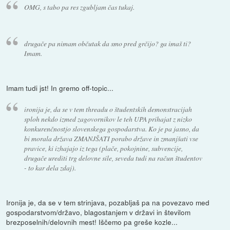
OMG, s tabo pa res zgubljam čas tukaj.
drugače pa nimam občutak da smo pred grčijo? ga imaš ti?
Imam.
Imam tudi jst! In gremo off-topic...
ironija je, da se v tem threadu o študentskih demonstracijah
sploh nekdo izmed zagovornikov le teh UPA prihajat z nizko
konkurenčnostjo slovenskega gospodarstva. Ko je pa jasno, da
bi morala država ZMANJŠATI porabo države in zmanjšati vse
pravice, ki izhajajo iz tega (plače, pokojnine, subvencije,
drugače urediti trg delovne sile, seveda tudi na račun študentov
- to kar dela zdaj).
Ironija je, da se v tem strinjava, pozabljaš pa na povezavo med
gospodarstvom/državo, blagostanjem v državi in številom
brezposelnih/delovnih mest! Iščemo pa greše kozle...