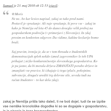
Samuel
je
23. maj 2010 ob 12:53
izjavil
:
@Moris
Ne ne.. bo kar lexios napisal, zakaj so tako pred nami.
Postavil je vprašanje: Ali raje vprašanje, ki pove vse - zakaj in
kako je Nemčija od leta 45 do danes dosegla velik preboj na
gospodarskem področju (v primerjavi z Slovenijo). In zdaj
prosim en konkreten odgovor. Da vidimo, kakšne kozlarije bomo
brali.
Saj pravim, ironija je, da se v tem threadu o študentskih
demonstracijah sploh nekdo izmed zagovornikov le teh UPA
prihajat z nizko konkurenčnostjo slovenskega gospodarstva. Ko
je pa jasno, da bi morala država ZMANJŠATI porabo države in
zmanjšati vse pravice, ki izhajajo iz tega (plače, pokojnine,
subvencije, drugače urediti trg delovne sile, seveda tudi na
račun študentov - to kar dela zdaj).
zakaj je Nemčija prišla tako daleč, ti ne boš dojel, tudi če se izpiše
vse nemške kronološke dogodke ki so se dogajale v gospodarstvu,
in je pisanje le tega brezpredmetno.