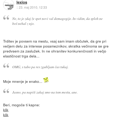
lexios
::
23. maj 2010, 12:33
Ne, to je zdaj že spet novi val demagogije. In vidim, da sploh ne
boš nehal z njo.
Trditev je povsem na mestu, vsaj sam imam občutek, da gre pri
večjem delu za interese posameznikov, skratka večinoma se gre
predvsem za zaslužek. In ne ohranitev konkurenčnosti in večjo
elastičnost trga dela...
OMG, s tabo pa res zgubljam čas tukaj.
Moje mnenje je enako...
Jasno, pa napiši zakaj smo na tem mestu, ane.
Beri, mogoče ti kapne:
klik
klik