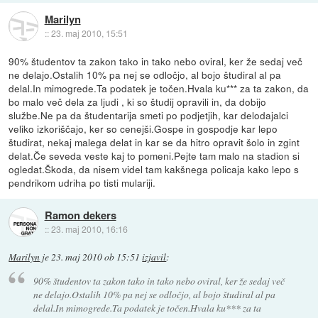
Marilyn
::
23. maj 2010, 15:51
90% študentov ta zakon tako in tako nebo oviral, ker že sedaj več
ne delajo.Ostalih 10% pa nej se odločjo, al bojo študiral al pa
delal.In mimogrede.Ta podatek je točen.Hvala ku*** za ta zakon, da
bo malo več dela za ljudi , ki so študij opravili in, da dobijo
službe.Ne pa da študentarija smeti po podjetjih, kar delodajalci
veliko izkoriščajo, ker so cenejši.Gospe in gospodje kar lepo
študirat, nekaj malega delat in kar se da hitro opravit šolo in zgint
delat.Če seveda veste kaj to pomeni.Pejte tam malo na stadion si
ogledat.Škoda, da nisem videl tam kakšnega policaja kako lepo s
pendrikom udriha po tisti mulariji.
Ramon dekers
::
23. maj 2010, 16:16
Marilyn
je
23. maj 2010 ob 15:51
izjavil
:
90% študentov ta zakon tako in tako nebo oviral, ker že sedaj več
ne delajo.Ostalih 10% pa nej se odločjo, al bojo študiral al pa
delal.In mimogrede.Ta podatek je točen.Hvala ku*** za ta