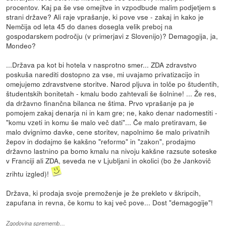
procentov. Kaj pa še vse omejitve in vzpodbude malim podjetjem s
strani države? Ali raje vprašanje, ki pove vse - zakaj in kako je
Nemčija od leta 45 do danes dosegla velik preboj na
gospodarskem področju (v primerjavi z Slovenijo)? Demagogija, ja,
Mondeo?
...Država pa kot bi hotela v nasprotno smer... ZDA zdravstvo
poskuša narediti dostopno za vse, mi uvajamo privatizacijo in
omejujemo zdravstvene storitve. Narod pljuva in tolče po študentih,
študentskih bonitetah - kmalu bodo zahtevali še šolnine! ... Že res,
da državno finančna bilanca ne štima. Prvo vprašanje pa je
pomojem zakaj denarja ni in kam gre; ne, kako denar nadomestiti -
"komu vzeti in komu še malo več dati"... Če malo pretiravam, še
malo dvignimo davke, cene storitev, napolnimo še malo privatnih
žepov in dodajmo še kakšno "reformo" in "zakon", prodajmo
državno lastnino pa bomo kmalu na nivoju kakšne razsute soteske
v Franciji ali ZDA, seveda ne v Ljubljani in okolici (bo že Jankovič
zrihtu izgled)!
Država, ki prodaja svoje premoženje je že prekleto v škripcih,
zapufana in revna, če komu to kaj več pove... Dost "demagogije"!
Zgodovina sprememb…