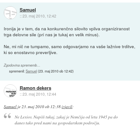
Samuel
::
23. maj 2010, 12:42
Ironija je v tem, da na konkurenčno silovito vpliva organiziranost
trga delovne sile (pri nas je tukaj en velik minus).
Ne, mi nič ne tumpamo, samo odgovarjamo na vaše lažnive trditve,
ki so enostavno preverljive.
Zgodovina sprememb…
spremenil:
Samuel
(
23. maj 2010 ob 12:42
)
Ramon dekers
::
23. maj 2010, 12:44
Samuel
je
23. maj 2010 ob 12:38
izjavil
:
Ne Lexios. Napiši tukaj, zakaj je Nemčija od leta 1945 pa do
danes tako pred nami na gospodarskem področju.