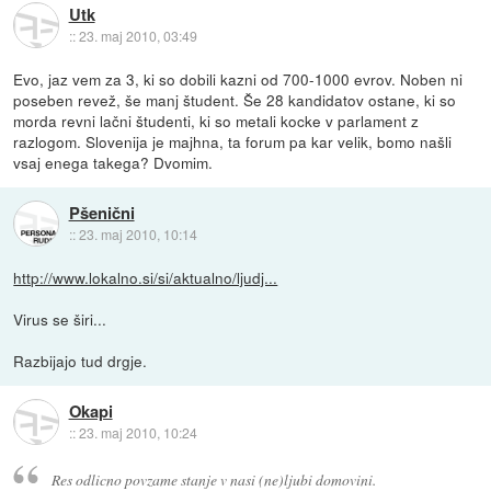
Utk
::
23. maj 2010, 03:49
Evo, jaz vem za 3, ki so dobili kazni od 700-1000 evrov. Noben ni
poseben revež, še manj študent. Še 28 kandidatov ostane, ki so
morda revni lačni študenti, ki so metali kocke v parlament z
razlogom. Slovenija je majhna, ta forum pa kar velik, bomo našli
vsaj enega takega? Dvomim.
Pšenični
::
23. maj 2010, 10:14
http://www.lokalno.si/si/aktualno/ljudj...
Virus se širi...
Razbijajo tud drgje.
Okapi
::
23. maj 2010, 10:24
Res odlicno povzame stanje v nasi (ne)ljubi domovini.