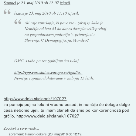
Samuel
je
23. maj 2010 ob 12:07
izjavil
:
lexios
je
23. maj 2010 ob 11:10
izjavil
:
Ali raje vprašanje, ki pove vse - zakaj in kako je
Nemčija od leta 45 do danes dosegla velik preboj
na gospodarskem področju (v primerjavi z
Slovenijo)? Demagogija, ja, Mondeo?
OMG, s tabo pa res zgubljam čas tukaj.
http://epp.eurostat.ec.europa.eu/tgm/ta...
Nemčijo rapidno dohitevamo v zadnjih 15 letih.
http://www.delo.si/clanek/107027
za pomoje pojme tole ni vredno besed, in nemčije še dologo dolgo
časa nebomo ujeli. tu imam članek da smo po konkorenčnosti pod
grčijo,
http://www.delo.si/clanek/107027
Zgodovina sprememb…
spremenil:
Ramon dekers
(
23. maj 2010 ob 12:19
)