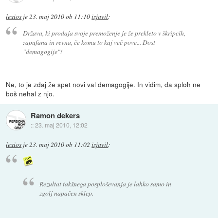
lexios
je
23. maj 2010 ob 11:10
izjavil
:
Država, ki prodaja svoje premoženje je že prekleto v škripcih,
zapufana in revna, če komu to kaj več pove... Dost
"demagogije"!
Ne, to je zdaj že spet novi val demagogije. In vidim, da sploh ne
boš nehal z njo.
Ramon dekers
::
23. maj 2010, 12:02
lexios
je
23. maj 2010 ob 11:02
izjavil
:
Rezultat takšnega posploševanja je lahko samo in
zgolj napačen sklep.