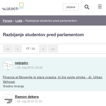
☰
Forum
»
Loža
»
Razbijanje studentov pred parlamentom
Razbijanje studentov pred parlamentom
17
/ 20
««
«
»
»»
nejcpirc
::
23. maj 2010, 00:42
Finance.si:Slovenija je stara prasica, ki žre svoje otroke - dr. Urban
Vehovar
Vredno branja
Ramon dekers
::
23. maj 2010, 01:01