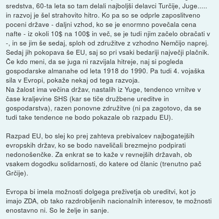
sredstva, 60-ta leta so tam delali najboljši delavci Turčije, Juge.....
in razvoj je šel strahovito hitro. Ko pa so se odprle zaposlitveno
poceni države - daljni vzhod, ko se je enormno povečala cena
nafte - iz okoli 10$ na 100$ in več, se je tudi njim začelo obračati v
-, in se jim še sedaj, sploh od združitve z vzhodno Nemčijo naprej.
Sedaj jih pokopava še EU, saj so pri vsaki bedariji največji plačnik.
Če kdo meni, da se juga ni razvijala hitreje, naj si pogleda
gospodarske almanahe od leta 1918 do 1990. Pa tudi 4. vojaška
sila v Evropi, pokaže nekaj od tega razvoja.
Na žalost ima večina držav, nastalih iz Yuge, tendenco vrnitve v
čase kraljevine SHS (kar se tiče družbene ureditve in
gospodarstva), razen ponovne združitve (ni pa zagotovo, da se
tudi take tendence ne bodo pokazale ob razpadu EU).
Razpad EU, bo slej ko prej zahteva prebivalcev najbogatejših
evropskih držav, ko se bodo naveličali brezmejno podpirati
nedonošenčke. Za enkrat se to kaže v revnejših državah, ob
vsakem dogodku solidarnosti, do katere od članic (trenutno pač
Grčije).
Evropa bi imela možnosti dolgega preživetja ob ureditvi, kot jo
imajo ZDA, ob tako razdrobljenih nacionalnih interesov, te možnosti
enostavno ni. So le želje in sanje.