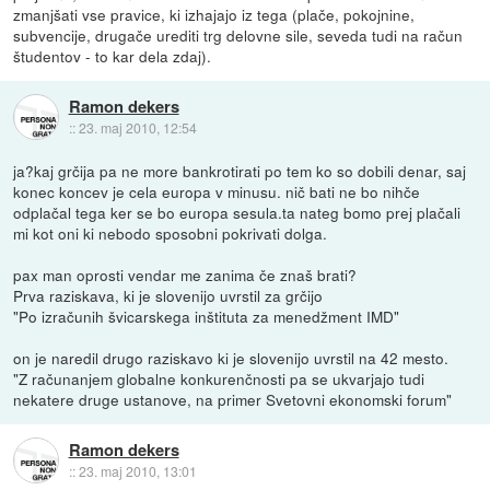
zmanjšati vse pravice, ki izhajajo iz tega (plače, pokojnine,
subvencije, drugače urediti trg delovne sile, seveda tudi na račun
študentov - to kar dela zdaj).
Ramon dekers
::
23. maj 2010, 12:54
ja?kaj grčija pa ne more bankrotirati po tem ko so dobili denar, saj
konec koncev je cela europa v minusu. nič bati ne bo nihče
odplačal tega ker se bo europa sesula.ta nateg bomo prej plačali
mi kot oni ki nebodo sposobni pokrivati dolga.
pax man oprosti vendar me zanima če znaš brati?
Prva raziskava, ki je slovenijo uvrstil za grčijo
"Po izračunih švicarskega inštituta za menedžment IMD"
on je naredil drugo raziskavo ki je slovenijo uvrstil na 42 mesto.
"Z računanjem globalne konkurenčnosti pa se ukvarjajo tudi
nekatere druge ustanove, na primer Svetovni ekonomski forum"
Ramon dekers
::
23. maj 2010, 13:01