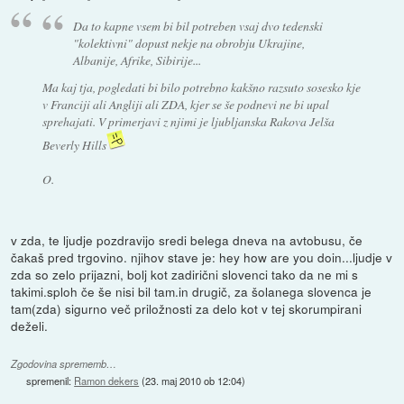
Da to kapne vsem bi bil potreben vsaj dvo tedenski
"kolektivni" dopust nekje na obrobju Ukrajine,
Albanije, Afrike, Sibirije...
Ma kaj tja, pogledati bi bilo potrebno kakšno razsuto sosesko kje
v Franciji ali Angliji ali ZDA, kjer se še podnevi ne bi upal
sprehajati. V primerjavi z njimi je ljubljanska Rakova Jelša
Beverly Hills
O.
v zda, te ljudje pozdravijo sredi belega dneva na avtobusu, če
čakaš pred trgovino. njihov stave je: hey how are you doin...ljudje v
zda so zelo prijazni, bolj kot zadirični slovenci tako da ne mi s
takimi.sploh če še nisi bil tam.in drugič, za šolanega slovenca je
tam(zda) sigurno več priložnosti za delo kot v tej skorumpirani
deželi.
Zgodovina sprememb…
spremenil:
Ramon dekers
(
23. maj 2010 ob 12:04
)