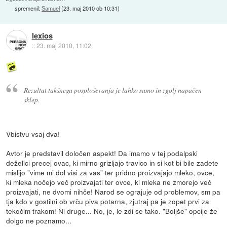
spremenil:
Samuel
(
23. maj 2010 ob 10:31
)
lexios
::
23. maj 2010, 11:02
Rezultat takšnega posploševanja je lahko samo in zgolj napačen
sklep.
Vbistvu vsaj dva!
Avtor je predstavil določen aspekt! Da imamo v tej podalpski
deželici precej ovac, ki mirno grizljajo travico in si kot bi bile zadete
mislijo "vime mi dol visi za vas" ter pridno proizvajajo mleko, ovce,
ki mleka nočejo več proizvajati ter ovce, ki mleka ne zmorejo več
proizvajati, ne dvomi nihče! Narod se ograjuje od problemov, sm pa
tja kdo v gostilni ob vrču piva potarna, zjutraj pa je zopet prvi za
tekočim trakom! Ni druge... No, je, le zdi se tako. "Boljše" opcije že
dolgo ne poznamo...