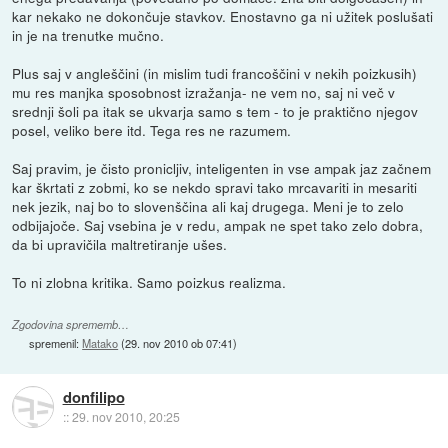
kar nekako ne dokončuje stavkov. Enostavno ga ni užitek poslušati
in je na trenutke mučno.
Plus saj v angleščini (in mislim tudi francoščini v nekih poizkusih)
mu res manjka sposobnost izražanja- ne vem no, saj ni več v
srednji šoli pa itak se ukvarja samo s tem - to je praktično njegov
posel, veliko bere itd. Tega res ne razumem.
Saj pravim, je čisto pronicljiv, inteligenten in vse ampak jaz začnem
kar škrtati z zobmi, ko se nekdo spravi tako mrcavariti in mesariti
nek jezik, naj bo to slovenščina ali kaj drugega. Meni je to zelo
odbijajoče. Saj vsebina je v redu, ampak ne spet tako zelo dobra,
da bi upravičila maltretiranje ušes.
To ni zlobna kritika. Samo poizkus realizma.
Zgodovina sprememb…
spremenil:
Matako
(
29. nov 2010 ob 07:41
)
donfilipo
::
29. nov 2010, 20:25