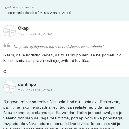
Zgodovina sprememb…
spremenilo:
donfilipo
(
27. nov 2010 ob 21:44
)
Okapi
::
27. nov 2010, 21:42
Da je Slavoj dejansko top seller od slovencev na zahodu?
S tem, da je koristno vedeti, da to samo po sebi še ne pomeni nič,
kar se smisla ali pravilnosti njegovih trditev tiče.
O.
donfilipo
::
27. nov 2010, 21:49
Njegove trditve so redke. Vici polni bodic in 'pointov'. Pesimizem,
pa niti ne tako nenavadna reč, tudi za realiste ne, v današnjem
času ekonomske stagnacije. Pa vendar. Treba je upoštevati, da je
vseeno dobršen del tega pesimizma, pod vplivom slike popolnega
razpada, do včeraj udarne komunistične levice. To po moje vidijo
vsi zunanji opazovalci. In če in ko je tako, pa seveda trditve o