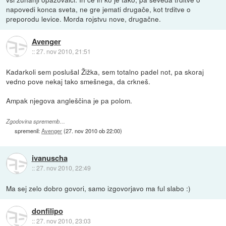
napovedi konca sveta, ne gre jemati drugače, kot trditve o
preporodu levice. Morda rojstvu nove, drugačne.
Avenger
::
27. nov 2010, 21:51
Kadarkoli sem poslušal Žižka, sem totalno padel not, pa skoraj
vedno pove nekaj tako smešnega, da crkneš.
Ampak njegova angleščina je pa polom.
Zgodovina sprememb…
spremenil:
Avenger
(
27. nov 2010 ob 22:00
)
ivanuscha
::
27. nov 2010, 22:49
Ma sej zelo dobro govori, samo izgovorjavo ma ful slabo :)
donfilipo
::
27. nov 2010, 23:03