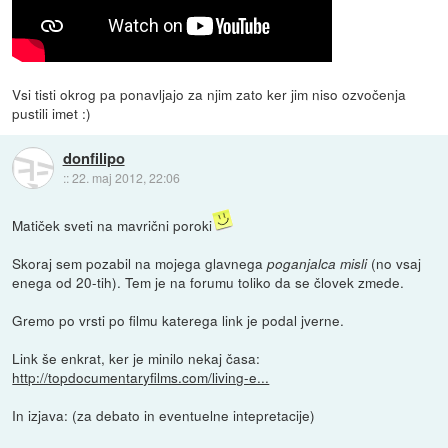
Vsi tisti okrog pa ponavljajo za njim zato ker jim niso ozvočenja
pustili imet :)
donfilipo
::
22. maj 2012, 22:06
Matiček sveti na mavrični poroki
Skoraj sem pozabil na mojega glavnega
(no vsaj
poganjalca misli
enega od 20-tih). Tem je na forumu toliko da se človek zmede.
Gremo po vrsti po filmu katerega link je podal jverne.
Link še enkrat, ker je minilo nekaj časa:
http://topdocumentaryfilms.com/living-e...
In izjava: (za debato in eventuelne intepretacije)