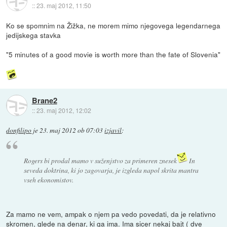
::
23. maj 2012, 11:50
Ko se spomnim na Žižka, ne morem mimo njegovega legendarnega
jedijskega stavka
"5 minutes of a good movie is worth more than the fate of Slovenia"
Brane2
::
23. maj 2012, 12:02
donfilipo
je
23. maj 2012 ob 07:03
izjavil
:
Rogers bi prodal mamo v suženjstvo za primeren znesek
In
seveda doktrina, ki jo zagovarja, je izgleda napol skrita mantra
vseh ekonomistov.
Za mamo ne vem, ampak o njem pa vedo povedati, da je relativno
skromen, glede na denar, ki ga ima. Ima sicer nekaj bajt ( dve