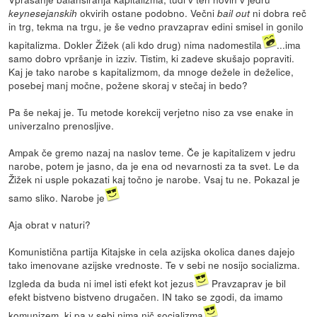
okvirih ostane podobno. Večni
ni dobra reč
keynesejanskih
bail out
in trg, tekma na trgu, je še vedno pravzaprav edini smisel in gonilo
kapitalizma. Dokler Žižek (ali kdo drug) nima nadomestila
...ima
samo dobro vpršanje in izziv. Tistim, ki zadeve skušajo popraviti.
Kaj je tako narobe s kapitalizmom, da mnoge dežele in deželice,
posebej manj močne, požene skoraj v stečaj in bedo?
Pa še nekaj je. Tu metode korekcij verjetno niso za vse enake in
univerzalno prenosljive.
Ampak če gremo nazaj na naslov teme. Če je kapitalizem v jedru
narobe, potem je jasno, da je ena od nevarnosti za ta svet. Le da
Žižek ni usple pokazati kaj točno je narobe. Vsaj tu ne. Pokazal je
samo sliko. Narobe je
Aja obrat v naturi?
Komunistična partija Kitajske in cela azijska okolica danes dajejo
tako imenovane azijske vrednoste. Te v sebi ne nosijo socializma.
Izgleda da buda ni imel isti efekt kot jezus
Pravzaprav je bil
efekt bistveno bistveno drugačen. IN tako se zgodi, da imamo
komunizem, ki pa v sebi nima nič socializma