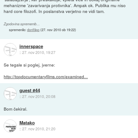
mehanizme 'zavarivanja protivnika'. Ampak ok. Publika mu niso
hard core filozofi. In poslanstva verjetno ne vidi tam.
Zgodovina sprememb…
spremenilo:
donfilipo
(
27. nov 2010 ob 19:22
)
innerspace
::
27. nov 2010, 19:27
Se tegale si poglej, jverne:
http://topdocumentaryfilms.com/examined...
guest #44
::
27. nov 2010, 20:08
Bom čekiral.
Matako
::
27. nov 2010, 21:20