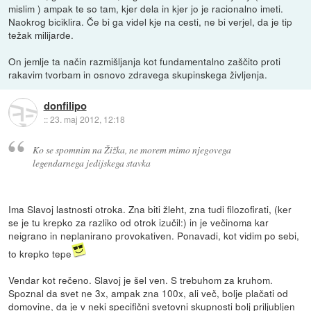
mislim ) ampak te so tam, kjer dela in kjer jo je racionalno imeti.
Naokrog biciklira. Če bi ga videl kje na cesti, ne bi verjel, da je tip
težak milijarde.
On jemlje ta način razmišljanja kot fundamentalno zaščito proti
rakavim tvorbam in osnovo zdravega skupinskega življenja.
donfilipo
::
23. maj 2012, 12:18
Ko se spomnim na Žižka, ne morem mimo njegovega
legendarnega jedijskega stavka
Ima Slavoj lastnosti otroka. Zna biti žleht, zna tudi filozofirati, (ker
se je tu krepko za razliko od otrok izučil:) in je večinoma kar
neigrano in neplanirano provokativen. Ponavadi, kot vidim po sebi,
to krepko tepe
Vendar kot rečeno. Slavoj je šel ven. S trebuhom za kruhom.
Spoznal da svet ne 3x, ampak zna 100x, ali več, bolje plačati od
domovine, da je v neki specifični svetovni skupnosti bolj priljubljen