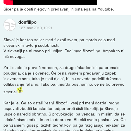
Sicer pa je dosti njegovih predavanj in ostalega na Youtube.
donfilipo
::
27. nov 2010, 19:21
Slavoj je kar top seller med filozofi sveta, pa morda celo med
slovenskimi avtorji sodobnosti.
V sloveniji pa ni ravno priljubljen. Tudi med filozofi ne. Ampak to ni
nič novega.
Za filozofe je preveč neresen, za drugo 'akademio', pa premalo
poudarja, da je slovenec. Če bi na vsakem predavanju zapel:
'slovenec sem, tako je mati djala', bi mu seveda podelili državno
odlikovanje rafalno. Tako pa...morda posthumno, če ne bo preveč
zmerjal
Kar je je. Če so ostali 'resni' filozofi', vsaj pri meni dozdaj redno
uspevali zbuditi konstanten odpor proti čisti filozofiji, je Slavoju
uspelo narediti obratno. S provokacijo, pa vendar. In mislim, da še
zdaleč nisem edini. In on to dobro ve. Bi rekli sveto poslanstvo. Če
pa vzamem 'gossip' težkih teoretikov, pa ga razglašajo nekateri za
'šalabajzerja', ker preskakuje, vpleta vice in dokaj originalne