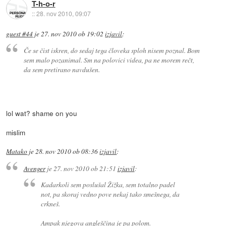
T-h-o-r
::
28. nov 2010, 09:07
guest #44
je
27. nov 2010 ob 19:02
izjavil
:
Če se čist iskren, do sedaj tega človeka sploh nisem poznal. Bom
sem malo pozanimal. Sm na polovici videa, pa ne morem rečt,
da sem pretirano navdušen.
lol wat? shame on you
mislim
Matako
je
28. nov 2010 ob 08:36
izjavil
:
Avenger
je
27. nov 2010 ob 21:51
izjavil
:
Kadarkoli sem poslušal Žižka, sem totalno padel
not, pa skoraj vedno pove nekaj tako smešnega, da
crkneš.
Ampak njegova angleščina je pa polom.