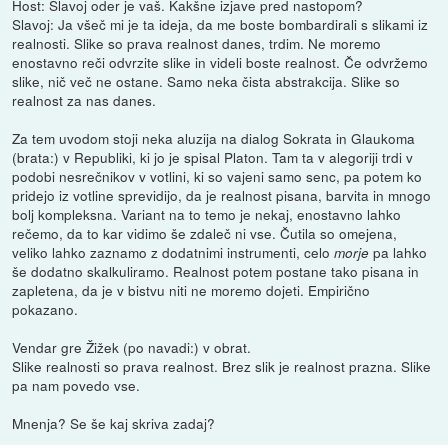
Host: Slavoj oder je vaš. Kakšne izjave pred nastopom?
Slavoj: Ja všeč mi je ta ideja, da me boste bombardirali s slikami iz
realnosti. Slike so prava realnost danes, trdim. Ne moremo
enostavno reči odvrzite slike in videli boste realnost. Če odvržemo
slike, nič več ne ostane. Samo neka čista abstrakcija. Slike so
realnost za nas danes.
Za tem uvodom stoji neka aluzija na dialog Sokrata in Glaukoma
(brata:) v Republiki, ki jo je spisal Platon. Tam ta v alegoriji trdi v
podobi nesrečnikov v votlini, ki so vajeni samo senc, pa potem ko
pridejo iz votline sprevidijo, da je realnost pisana, barvita in mnogo
bolj kompleksna. Variant na to temo je nekaj, enostavno lahko
rečemo, da to kar vidimo še zdaleč ni vse. Čutila so omejena,
veliko lahko zaznamo z dodatnimi instrumenti, celo
pa lahko
morje
še dodatno skalkuliramo. Realnost potem postane tako pisana in
zapletena, da je v bistvu niti ne moremo dojeti. Empirično
pokazano.
Vendar gre Žižek (po navadi:) v obrat.
Slike realnosti so prava realnost. Brez slik je realnost prazna. Slike
pa nam povedo vse.
Mnenja? Se še kaj skriva zadaj?