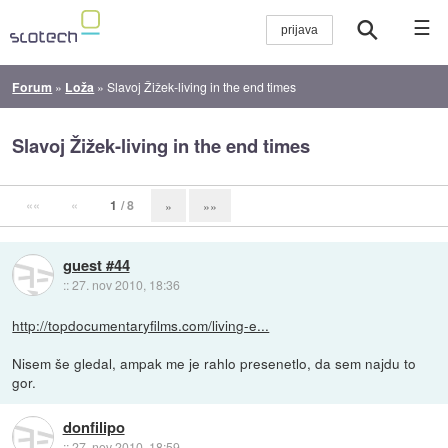
☰
Forum
»
Loža
»
Slavoj Žižek-living in the end times
Slavoj Žižek-living in the end times
««
«
1
/ 8
»
»»
guest #44
::
27. nov 2010, 18:36
http://topdocumentaryfilms.com/living-e...
Nisem še gledal, ampak me je rahlo presenetlo, da sem najdu to
gor.
donfilipo
::
27. nov 2010, 18:59