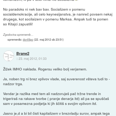
No paradoks ni nek bav bav. Socializem v pomenu
socialdemokracije, ali celo keynesijanstva, je namreč povsem nekaj
drugega, kot socilaizem v pomenu Marksa. Ampak tudi ta pomen
so Kitajci zapustili!
Zgodovina sprememb…
spremenilo:
donfilipo
(
22. maj 2012 ob 23:51
)
Brane2
::
23. maj 2012, 01:33
Žižek IMHO naklada. Rogersu veliko bolj verjamem.
Ja, noben trg ni brez vplivov vlade, saj suverenost všteva tudi to -
nadzor trga.
Vendar je razlika med tem ali nadzoruješ pač tržne trende in
trigeriraš na rakave tvorbe ( pranje denarja itd) ali pa se spuščaš
sam v posamezna podjetja ki jih ščitiš s svojim vplivom itd.
Jasno je,d a bi bil čisti kapitalizem v brezvladju surov, ampak tega