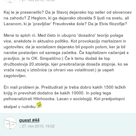
Kaj te je presenetilo? Da je Slavoj dejansko top seller od slovencev
na zahodu? Z Heglom, ki ga dejansko obvalda 5 ljudi na svetu, ali
Lacanom, ki je 'pravljičar' Freudovske šole? Da je Elvis filozofije?
Mene to sploh ni. Med čisto in ubupno 'dosadno' teorijo polaga
vice, anekdote in aktualno politiko. Kot provokacijo marksizem in
ugotovitev, da je socializem dejansko bil popoln polom, ker je bil
narobe postavljen od samega začetka. Če kapitalizem načenjaš s
pravljico, je to OK. Simpatično:) Če k temu dodaš še top
družboslovja 20.stoletja, kjer preobračanje doseže stopnje, ko se
vrača nazaj v iztočnice (a ohrani vso volatilnost:) je uspeh
zagotovljen.
En mali problem je. Preštudirati je treba dobro kakih 1500 težkih
knjig in prevohati dodatno še kakih 10000. In poleg tega
psihoanalizirati Hitchcocka. Lacan v sociologiji. Kot predpotopni
skalpel v rudniku
guest #44
::
27. nov 2010, 19:02