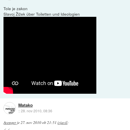
Tole je zakon
Slavoj Žižek über Toiletten und Ideologien
Matako
::
28. nov 2010, 08:36
Avenger
je
27. nov 2010 ob 21:51
izjavil
: