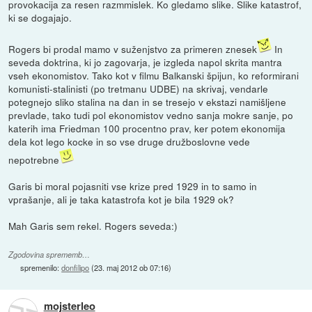
provokacija za resen razmmislek. Ko gledamo slike. Slike katastrof,
ki se dogajajo.
Rogers bi prodal mamo v suženjstvo za primeren znesek
In
seveda doktrina, ki jo zagovarja, je izgleda napol skrita mantra
vseh ekonomistov. Tako kot v filmu Balkanski špijun, ko reformirani
komunisti-stalinisti (po tretmanu UDBE) na skrivaj, vendarle
potegnejo sliko stalina na dan in se tresejo v ekstazi namišljene
prevlade, tako tudi pol ekonomistov vedno sanja mokre sanje, po
katerih ima Friedman 100 procentno prav, ker potem ekonomija
dela kot lego kocke in so vse druge družboslovne vede
nepotrebne
Garis bi moral pojasniti vse krize pred 1929 in to samo in
vprašanje, ali je taka katastrofa kot je bila 1929 ok?
Mah Garis sem rekel. Rogers seveda:)
Zgodovina sprememb…
spremenilo:
donfilipo
(
23. maj 2012 ob 07:16
)
mojsterleo