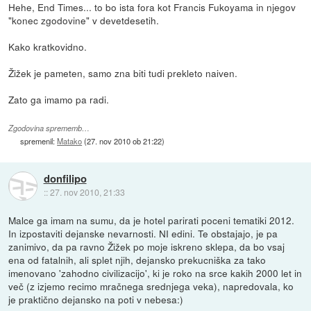
Hehe, End Times... to bo ista fora kot Francis Fukoyama in njegov
"konec zgodovine" v devetdesetih.
Kako kratkovidno.
Žižek je pameten, samo zna biti tudi prekleto naiven.
Zato ga imamo pa radi.
Zgodovina sprememb…
spremenil:
Matako
(
27. nov 2010 ob 21:22
)
donfilipo
::
27. nov 2010, 21:33
Malce ga imam na sumu, da je hotel parirati poceni tematiki 2012.
In izpostaviti dejanske nevarnosti. NI edini. Te obstajajo, je pa
zanimivo, da pa ravno Žižek po moje iskreno sklepa, da bo vsaj
ena od fatalnih, ali splet njih, dejansko prekucniška za tako
imenovano 'zahodno civilizacijo', ki je roko na srce kakih 2000 let in
več (z izjemo recimo mračnega srednjega veka), napredovala, ko
je praktično dejansko na poti v nebesa:)