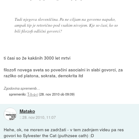
Tudi njegova slovenščina. Pa ne ciljam na govorno napako,
ampak tip je retorično pod vsakim nivojem. Kje so časi, ko so
bili filozofi odlični govorci?
ti časi so že kakšnih 3000 let mrtvi
filozofi novega sveta so povečini asocialni in slabi govorci, za
razliko od platona, sokrata, demokrita itd
Zgodovina sprememb…
spremenilo:
T-h-o-r
(
28. nov 2010 ob 09:09
)
Matako
::
28. nov 2010, 11:07
Hehe, ok, ne morem se zadržati - v tem zadnjem videu pa res
govori ko Sylvester the Cat (puthzsee cath) :D