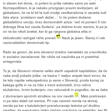
in slaven kot doma...in potem to pride nekako samo po sebi.
, ki je nekako privzgojen pravim levičarjam, ali
Kozmopolitizem
globalizem, če ne bi bil ta tudi orodje neoliberalizma in seveda tudi
tista stara: 'proletarci vseh dežel....' In če potem dodamo
globalistično verzijo, brez domovinskih solza: 'več mi pomeni 5 min
dobrega filma kot usoda Sudana', pa dobimo kruto resnico, ki pa je
on ne bo nikoli izrekel, ker bi ga njegova globalna elita in
občudovalci raztrgali rahlo preveč
Nauk je jasen. Slavoj ni nek
nacionalističen domovinski tip.
Rado se govori, da smo slovenci izredno
za uravnilovko
memetsko
in socialno izenačenost. No nihče od
pa ni pretehtal
naučnika
antagonista.
To je, da Slovenci nimamo veliko starih uspešnih kapitalistov, da če
naša
pokaže joške, ne kasira 1 maljon ampak tisoč evrov, da
andji
če kdo napiše veleuspešnico jo samo v Sloveniji, proda komaj za
kakega golfa in ne za hišo s tremi avtomobili, črno mično
služabnico, črnim butlerjem, nov računalnik in pogodbo, da se čaka
z doniranjem sprotnih stroškov na nov navdih
. Malo pretiravam
ni pa tako daleč od resnice. Pri nas namreč morda na skrivaj
morda pa kar s kalulatorjem preračunavajo lestvice pri društvu
pisatljev, da eventuelno lahko plačajo položnice za elektriko, ker NI