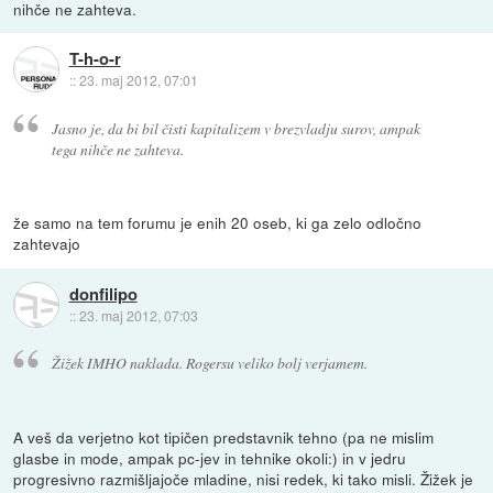
nihče ne zahteva.
T-h-o-r
::
23. maj 2012, 07:01
Jasno je, da bi bil čisti kapitalizem v brezvladju surov, ampak
tega nihče ne zahteva.
že samo na tem forumu je enih 20 oseb, ki ga zelo odločno
zahtevajo
donfilipo
::
23. maj 2012, 07:03
Žižek IMHO naklada. Rogersu veliko bolj verjamem.
A veš da verjetno kot tipičen predstavnik tehno (pa ne mislim
glasbe in mode, ampak pc-jev in tehnike okoli:) in v jedru
progresivno razmišljajoče mladine, nisi redek, ki tako misli. Žižek je