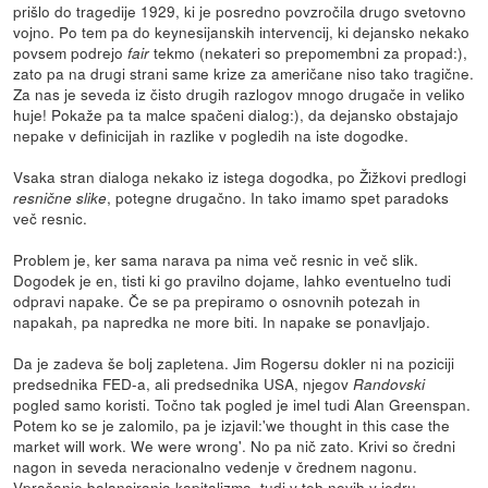
prišlo do tragedije 1929, ki je posredno povzročila drugo svetovno
vojno. Po tem pa do keynesijanskih intervencij, ki dejansko nekako
povsem podrejo
tekmo (nekateri so prepomembni za propad:),
fair
zato pa na drugi strani same krize za američane niso tako tragične.
Za nas je seveda iz čisto drugih razlogov mnogo drugače in veliko
huje! Pokaže pa ta malce spačeni dialog:), da dejansko obstajajo
nepake v definicijah in razlike v pogledih na iste dogodke.
Vsaka stran dialoga nekako iz istega dogodka, po Žižkovi predlogi
, potegne drugačno. In tako imamo spet paradoks
resnične slike
več resnic.
Problem je, ker sama narava pa nima več resnic in več slik.
Dogodek je en, tisti ki go pravilno dojame, lahko eventuelno tudi
odpravi napake. Če se pa prepiramo o osnovnih potezah in
napakah, pa napredka ne more biti. In napake se ponavljajo.
Da je zadeva še bolj zapletena. Jim Rogersu dokler ni na poziciji
predsednika FED-a, ali predsednika USA, njegov
Randovski
pogled samo koristi. Točno tak pogled je imel tudi Alan Greenspan.
Potem ko se je zalomilo, pa je izjavil:'we thought in this case the
market will work. We were wrong'. No pa nič zato. Krivi so čredni
nagon in seveda neracionalno vedenje v črednem nagonu.
Vprašanje balansiranja kapitalizma, tudi v teh novih v jedru