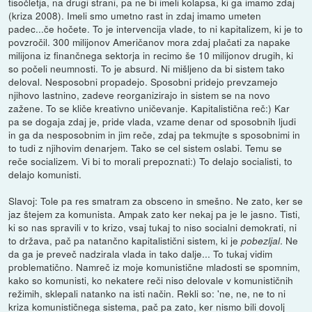
tisočletja, na drugi strani, pa ne bi imeli kolapsa, ki ga imamo zdaj
(kriza 2008). Imeli smo umetno rast in zdaj imamo umeten
padec...če hočete. To je intervencija vlade, to ni kapitalizem, ki je to
povzročil. 300 milijonov Američanov mora zdaj plačati za napake
milijona iz finančnega sektorja in recimo še 10 milijonov drugih, ki
so počeli neumnosti. To je absurd. Ni mišljeno da bi sistem tako
deloval. Nesposobni propadejo. Sposobni pridejo prevzamejo
njihovo lastnino, zadeve reorganizirajo in sistem se na novo
zažene. To se kliče kreativno uničevanje. Kapitalistična reč:) Kar
pa se dogaja zdaj je, pride vlada, vzame denar od sposobnih ljudi
in ga da nesposobnim in jim reče, zdaj pa tekmujte s sposobnimi in
to tudi z njihovim denarjem. Tako se cel sistem oslabi. Temu se
reče socializem. Vi bi to morali prepoznati:) To delajo socialisti, to
delajo komunisti.
Slavoj: Tole pa res smatram za obsceno in smešno. Ne zato, ker se
jaz štejem za komunista. Ampak zato ker nekaj pa je le jasno. Tisti,
ki so nas spravili v to krizo, vsaj tukaj to niso socialni demokrati, ni
to država, pač pa natančno kapitalistični sistem, ki je
. Ne
pobezljal
da ga je preveč nadzirala vlada in tako dalje... To tukaj vidim
problematično. Namreč iz moje komunistične mladosti se spomnim,
kako so komunisti, ko nekatere reči niso delovale v komunističnih
režimih, sklepali natanko na isti način. Rekli so: 'ne, ne, ne to ni
kriza komunističnega sistema, pač pa zato, ker nismo bili dovolj