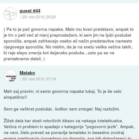
guest #44
::
29. nov 2010, 00:22
( Pa to je pač govorna napaka. Malo mu kvari predstavo, ampak to
je trn v peti več al manj preprostežem, ki sem jim ne ljubi poslušat
sporočila, ampak zafrkavajo osebo ali način predstavitve namesto
njegovega sporočila. No mislim, da je na svetu velika večina takih,
ki raje slepo zmerja kot dejansko posluša...zato pa se ne
premaknemo daleč. )
Matako
::
29. nov 2010, 07:19
Mah saj pravim, ni samo govorna napaka tukaj. To je še celo
simpatično!!
Sem ga večkrat poslušal.. kolikor sem zmogel. Naj razložim.
Žižek dela kar dosti retoričnih kiksov za nekega intelektualca.
Večina ni problem in spadajo v kategorijo "pogovorni jezik". Ampak,
ne vem, čisto preveč se ponavlja tematsko in besedno znotraj
enega predavanja (povedano po domače: zna biti dolgočasen) in