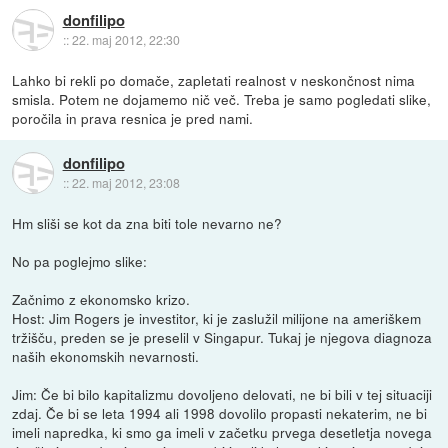
donfilipo
::
22. maj 2012, 22:30
Lahko bi rekli po domače, zapletati realnost v neskončnost nima
smisla. Potem ne dojamemo nič več. Treba je samo pogledati slike,
poročila in prava resnica je pred nami.
donfilipo
::
22. maj 2012, 23:08
Hm sliši se kot da zna biti tole nevarno ne?
No pa poglejmo slike:
Začnimo z ekonomsko krizo.
Host: Jim Rogers je investitor, ki je zaslužil milijone na ameriškem
tržišču, preden se je preselil v Singapur. Tukaj je njegova diagnoza
naših ekonomskih nevarnosti.
Jim: Če bi bilo kapitalizmu dovoljeno delovati, ne bi bili v tej situaciji
zdaj. Če bi se leta 1994 ali 1998 dovolilo propasti nekaterim, ne bi
imeli napredka, ki smo ga imeli v začetku prvega desetletja novega