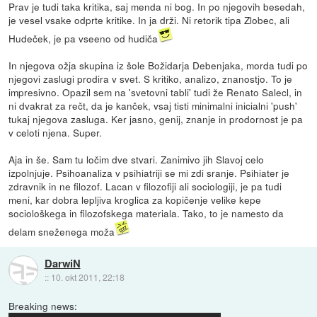
Prav je tudi taka kritika, saj menda ni bog. In po njegovih besedah,
je vesel vsake odprte kritike. In ja drži. Ni retorik tipa Zlobec, ali
Hudeček, je pa vseeno od hudiča
In njegova ožja skupina iz šole Božidarja Debenjaka, morda tudi po
njegovi zaslugi prodira v svet. S kritiko, analizo, znanostjo. To je
impresivno. Opazil sem na 'svetovni tabli' tudi že Renato Salecl, in
ni dvakrat za rečt, da je kanček, vsaj tisti minimalni inicialni 'push'
tukaj njegova zasluga. Ker jasno, genij, znanje in prodornost je pa
v celoti njena. Super.
Aja in še. Sam tu ločim dve stvari. Zanimivo jih Slavoj celo
izpolnjuje. Psihoanaliza v psihiatriji se mi zdi sranje. Psihiater je
zdravnik in ne filozof. Lacan v filozofiji ali sociologiji, je pa tudi
meni, kar dobra lepljiva kroglica za kopičenje velike kepe
sociološkega in filozofskega materiala. Tako, to je namesto da
delam sneženega moža
DarwiN
::
10. okt 2011, 22:18
Breaking news: