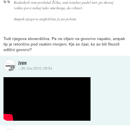
Kadarkoli sem poslušal Žižka, sem totalno padel not, pa skoraj
vedno pove nekaj tako smešnega, da crkneš.
Ampak njegova angleščina je pa polom.
Tudi njegova slovenščina. Pa ne ciljam na govorno napako, ampak
tip je retorično pod vsakim nivojem. Kje so časi, ko so bili filozofi
odlični govorci?
jype
::
28. nov 2010, 08:54