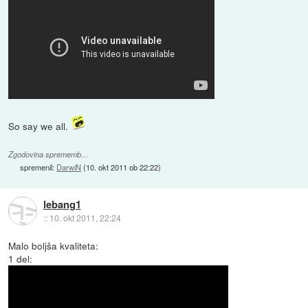
So say we all.
Zgodovina sprememb…
spremenil:
DarwiN
(
10. okt 2011 ob 22:22
)
lebang1
::
10. okt 2011, 22:24
Malo boljša kvaliteta:
1 del: