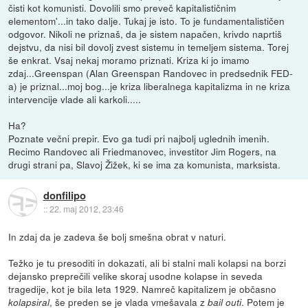
čisti kot komunisti. Dovolili smo preveč kapitalističnim
elementom'...in tako dalje. Tukaj je isto. To je fundamentalističen
odgovor. Nikoli ne priznaš, da je sistem napačen, krivdo naprtiš
dejstvu, da nisi bil dovolj zvest sistemu in temeljem sistema. Torej
še enkrat. Vsaj nekaj moramo priznati. Kriza ki jo imamo
zdaj...Greenspan (Alan Greenspan Randovec in predsednik FED-
a) je priznal...moj bog...je kriza liberalnega kapitalizma in ne kriza
intervencije vlade ali karkoli.....
Ha?
Poznate večni prepir. Evo ga tudi pri najbolj uglednih imenih.
Recimo Randovec ali Friedmanovec, investitor Jim Rogers, na
drugi strani pa, Slavoj Žižek, ki se ima za komunista, marksista.
donfilipo
::
22. maj 2012, 23:46
In zdaj da je zadeva še bolj smešna obrat v naturi.
Težko je tu presoditi in dokazati, ali bi stalni mali kolapsi na borzi
dejansko preprečili velike skoraj usodne kolapse in seveda
tragedije, kot je bila leta 1929. Namreč kapitalizem je občasno
, še preden se je vlada vmešavala z
. Potem je
kolapsiral
bail outi