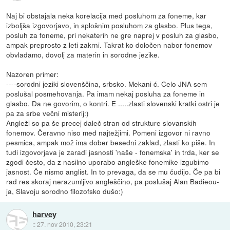
Naj bi obstajala neka korelacija med posluhom za foneme, kar
izboljša izgovorjavo, in splošnim posluhom za glasbo. Plus tega,
posluh za foneme, pri nekaterih ne gre naprej v posluh za glasbo,
ampak preprosto z leti zakrni. Takrat ko določen nabor fonemov
obvladamo, dovolj za materin in sorodne jezike.
Nazoren primer:
----sorodni jeziki slovenščina, srbsko. Mekani ć. Celo JNA sem
poslušal posmehovanja. Pa imam nekaj posluha za foneme in
glasbo. Da ne govorim, o kontri. E .....zlasti slovenski kratki ostri je
pa za srbe večni misterij:)
Angleži so pa še precej daleč stran od strukture slovanskih
fonemov. Čeravno niso med najtežjimi. Pomeni izgovor ni ravno
pesmica, ampak mož ima dober besedni zaklad, zlasti ko piše. In
tudi izgovorjava je zaradi jasnosti 'naše - fonemska' in trda, ker se
zgodi često, da z nasilno uporabo angleške fonemike izgubimo
jasnost. Če nismo anglist. In to prevaga, da se mu čudijo. Če pa bi
rad res skoraj nerazumljivo angleščino, pa poslušaj Alan Badieou-
ja, Slavoju sorodno filozofsko dušo:)
harvey
::
27. nov 2010, 23:21