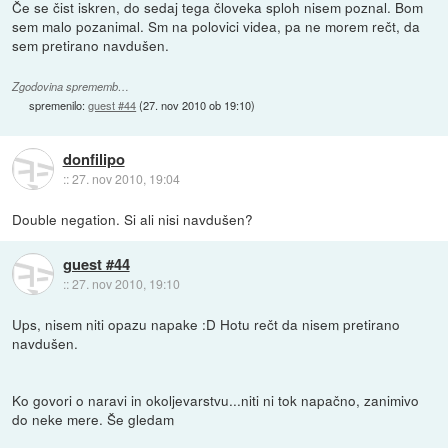
Če se čist iskren, do sedaj tega človeka sploh nisem poznal. Bom
sem malo pozanimal. Sm na polovici videa, pa ne morem rečt, da
sem pretirano navdušen.
Zgodovina sprememb…
spremenilo:
guest #44
(
27. nov 2010 ob 19:10
)
donfilipo
::
27. nov 2010, 19:04
Double negation. Si ali nisi navdušen?
guest #44
::
27. nov 2010, 19:10
Ups, nisem niti opazu napake :D Hotu rečt da nisem pretirano
navdušen.
Ko govori o naravi in okoljevarstvu...niti ni tok napačno, zanimivo
do neke mere. Še gledam