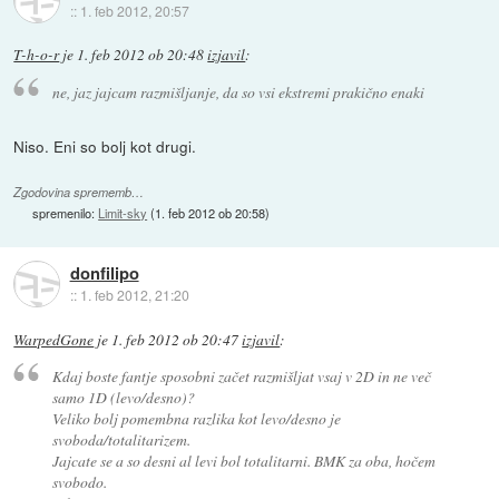
::
1. feb 2012, 20:57
T-h-o-r
je
1. feb 2012 ob 20:48
izjavil
:
ne, jaz jajcam razmišljanje, da so vsi ekstremi prakično enaki
Niso. Eni so bolj kot drugi.
Zgodovina sprememb…
spremenilo:
Limit-sky
(
1. feb 2012 ob 20:58
)
donfilipo
::
1. feb 2012, 21:20
WarpedGone
je
1. feb 2012 ob 20:47
izjavil
:
Kdaj boste fantje sposobni začet razmišljat vsaj v 2D in ne več
samo 1D (levo/desno)?
Veliko bolj pomembna razlika kot levo/desno je
svoboda/totalitarizem.
Jajcate se a so desni al levi bol totalitarni. BMK za oba, hočem
svobodo.