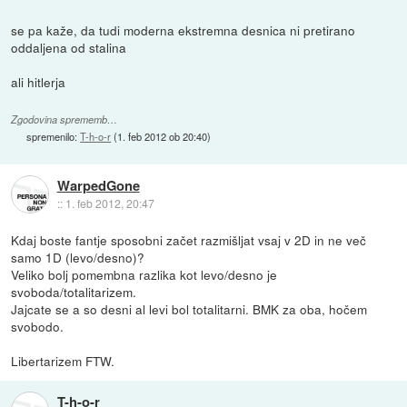
se pa kaže, da tudi moderna ekstremna desnica ni pretirano
oddaljena od stalina
ali hitlerja
Zgodovina sprememb…
spremenilo:
T-h-o-r
(
1. feb 2012 ob 20:40
)
WarpedGone
::
1. feb 2012, 20:47
Kdaj boste fantje sposobni začet razmišljat vsaj v 2D in ne več
samo 1D (levo/desno)?
Veliko bolj pomembna razlika kot levo/desno je
svoboda/totalitarizem.
Jajcate se a so desni al levi bol totalitarni. BMK za oba, hočem
svobodo.
Libertarizem FTW.
T-h-o-r