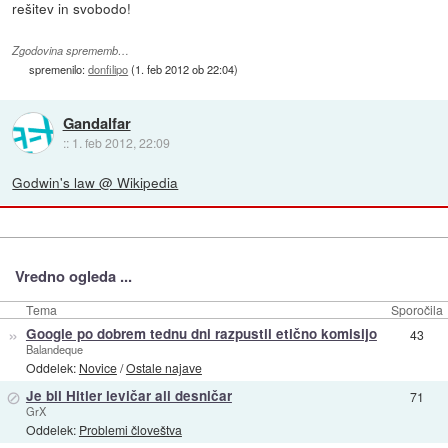
rešitev in svobodo!
Zgodovina sprememb…
spremenilo:
donfilipo
(
1. feb 2012 ob 22:04
)
Gandalfar
::
1. feb 2012, 22:09
Godwin's law @ Wikipedia
Vredno ogleda ...
Tema
Sporočila
»
Google po dobrem tednu dni razpustil etično komisijo
43
Balandeque
Oddelek:
Novice
/
Ostale najave
⊘
Je bil Hitler levičar ali desničar
71
GrX
Oddelek:
Problemi človeštva