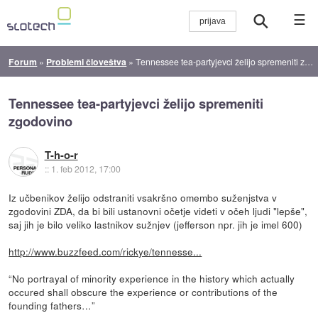
☰
Forum
»
Problemi človeštva
»
Tennessee tea-partyjevci želijo spremeniti zgodovino
Tennessee tea-partyjevci želijo spremeniti
zgodovino
T-h-o-r
::
1. feb 2012, 17:00
Iz učbenikov želijo odstraniti vsakršno omembo suženjstva v
zgodovini ZDA, da bi bili ustanovni očetje videti v očeh ljudi "lepše",
saj jih je bilo veliko lastnikov sužnjev (jefferson npr. jih je imel 600)
http://www.buzzfeed.com/rickye/tennesse...
“No portrayal of minority experience in the history which actually
occured shall obscure the experience or contributions of the
founding fathers…”