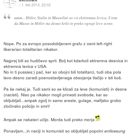
::
1. feb 2012, 22:02
umm... Hitler, Stalin in Mussolini so vsi ekstremna levica. S tem
da Musso in Hitler sta desno krilo te preko ograje leve scene.
Nope. Po za evropo posodobljenem grafu z osmi left-right
liberarian-totalitarian nikakor.
Najprej bili so hudičevo sprti. Bolj kot kdarkoli ektremna desnica in
ektremna levica v USA.
No in ti pussies:) pač, ker so obojni bili totalitarci, tudi oba pola
levo-desno zaradi poenostavljenega obsojanja tlačijo v isti koš.
Pa še nekaj je. Tudi sami so se klicali za leve (komunisti) in desne
(nacisti). Niso pa nikakor mogli prinesti svobode, kar so
obljubljali...ampak zgolj in samo areste, gulage, mafijsko grobo
zločinsko policijo in smrt!
Ampak se nekateri učijo. Morda tudi preko morja
Ponavljam...in naciji in komunisti so obljubljali popolni
entloesung