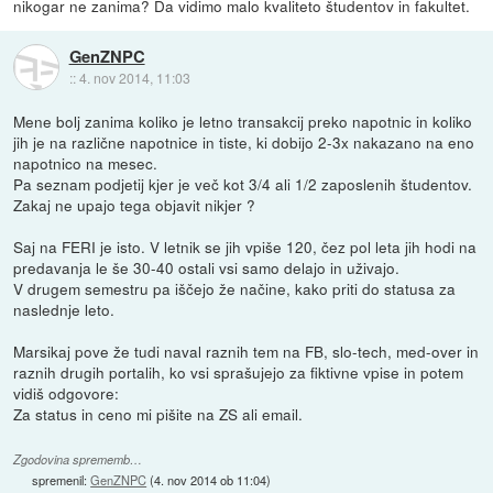
nikogar ne zanima? Da vidimo malo kvaliteto študentov in fakultet.
GenZNPC
::
4. nov 2014, 11:03
Mene bolj zanima koliko je letno transakcij preko napotnic in koliko
jih je na različne napotnice in tiste, ki dobijo 2-3x nakazano na eno
napotnico na mesec.
Pa seznam podjetij kjer je več kot 3/4 ali 1/2 zaposlenih študentov.
Zakaj ne upajo tega objavit nikjer ?
Saj na FERI je isto. V letnik se jih vpiše 120, čez pol leta jih hodi na
predavanja le še 30-40 ostali vsi samo delajo in uživajo.
V drugem semestru pa iščejo že načine, kako priti do statusa za
naslednje leto.
Marsikaj pove že tudi naval raznih tem na FB, slo-tech, med-over in
raznih drugih portalih, ko vsi sprašujejo za fiktivne vpise in potem
vidiš odgovore:
Za status in ceno mi pišite na ZS ali email.
Zgodovina sprememb…
spremenil:
GenZNPC
(
4. nov 2014 ob 11:04
)