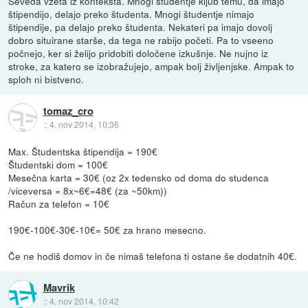
Seveda vzeta iz konteksta. Mnogi študentje kljub temu, da imajo
štipendijo, delajo preko študenta. Mnogi študentje nimajo
štipendije, pa delajo preko študenta. Nekateri pa imajo dovolj
dobro situirane starše, da tega ne rabijo početi. Pa to vseeno
počnejo, ker si želijo pridobiti določene izkušnje. Ne nujno iz
stroke, za katero se izobražujejo, ampak bolj življenjske. Ampak to
sploh ni bistveno.
tomaz_cro
::
4. nov 2014, 10:36
Max. Študentska štipendija = 190€
Študentski dom = 100€
Mesečna karta = 30€ (oz 2x tedensko od doma do studenca
/viceversa = 8x~6€=48€ (za ~50km))
Račun za telefon = 10€
190€-100€-30€-10€= 50€ za hrano mesecno.
Če ne hodiš domov in če nimaš telefona ti ostane še dodatnih 40€.
Mavrik
::
4. nov 2014, 10:42