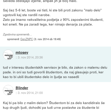
Seveda obstajajo izjeme, ampak jih je bolj malo.
Saj čez 5-6 let, boste vsi tisti, ki ste bili proti zakonu "malo delo"
ugotovili kaj ste nardili narobe.
Zato pa imamo nekvalitetna podjetja z 90% zaposlenimi študenti,
kot smeti. Ne pa zaradi tega, ker nimajo denarja za plače.
Zgodovina sprememb…
spremenil:
GenZNPC
(
3. nov 2014 ob 19:49
)
mtosev
::
3. nov 2014, 20:36
tud v interesu študentskih servisov je bilo, da zakon o malemu delu
pade. in oni so tudi govorili študentom, da naj glasujejo proti, ker
kao to bi ubili študentsko delo in ljudje so nasedli
Blinder
::
3. nov 2014, 21:00
Kaj bi pa bilo z malim delom? Študentom bi za delo kandidiralo še
kup drugih ljudi, dohodki pa tudi urne postavke za študente bi