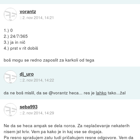
vorantz
::
2. nov 2014, 14:21
1.) 0
2.) 24/7/365
3.) ja in nič
4.) prst v rit dobiš
boš mogu se redno zaposlit za karkoli od tega
dj_uro
::
2. nov 2014, 14:22
da ne boš mislil, da se @vorantz heca... res je
lahko
tako...žal
seba993
::
2. nov 2014, 14:29
Ne da se heca ampak se dela norca. Za neplačevanje nekaterih
nisem jst kriv. Vem pa kako je in kaj vse se dogaja.
Pa resno sprašujem zatu tudi pričakujem resne odgovore. Vem da