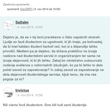
Zgodovina sprememb…
spremenil:
GenZNPC
(
4. nov 2014 ob 10:53
)
SaXsIm
::
4. nov 2014, 10:52
Dejstvo je, da se v tej temi prerekamo o čisto napačnih stvareh.
Ljudje so fauš študentom za ugodnosti, ki jih imajo, pa bohnedaj,
da bi imel kakšen študent karkoli več, kot si s štipendijo lahko
privošči. Medtem pa je dejstvo, da država praktično ne izvaja
nadzora nad študentskimi servisi in organiziranjem ter sama ne
izvaja dejavnosti, ki bi jih lahko. Zakaj bo ministrstvo outsourcalo
vodenje evidence o neformalnih izkušnjah, ko pa bi lahko to delo
počel zavod za zaposlovanje? In zakaj zavod za zaposlovanje ne
dela dejavnosti študentskega servisa, kljub temu, da ima vse
pogoje za to?
Invictus
::
4. nov 2014, 10:58
Nič nismo fovš študentom. Smo bili tudi sami študentje.