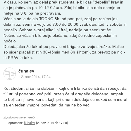
V času, ko sem jaz delal prek študenta je bil čas ''debelih'' krav in
se je plačevalo po 10-12 € / uro. Zdaj bi bilo tisto delo ocenjeno
nekje na 3 €, pa ne pretiravam.
Včasih se je delalo TOČNO 8h, od pon-pet, zdaj pa recimo jaz
delam oz. sem na voljo od 7.00 do 20.00 vsak dan, tudi v soboto in
nedeljo. Sobota skoraj nikoli ni fraj, nedelje pa zaenkrat še.
Nočne so včasih bile bolje plačane, zdaj še redno zaposlenim
nočejo
Delodajalca že takrat po pravilu ni brigalo za tvoje stroške. Malico
so sicer plačali (tistih 30-45min med 8h šihtom), za prevoz pa nič -
in PRAV je tako.
čuhalev
::
2. nov 2014, 17:24
Kot študent si še na slabšem, kajti oni ti lahko še isti dan rečejo, da
ti jutri ni potrebno več priti, razen če ni drugače določeno, ampak
to bolj za njihovo korist, kajti pri enem delodajalcu nekoč sem moral
za en teden vnaprej povedat, da me ne bo več.
Zgodovina sprememb…
spremenil:
čuhalev
(
2. nov 2014 ob 17:25
)