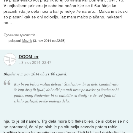
V najboljsem primeru je sobotna nočna kjer se ti 6ur šteje kot
praznik +da je delo nocna kar je nekje 7e na uro... Malca in stroski
so placani kak se oni odlocijo, jaz mam malco plačano, nekateri
ne...
Zgodovina sprememb…
polepsal:
Mavrik
(
3. nov 2014 ob 22:58
)
DOOM_er
::
3. nov 2014, 22:47
Blinder
je
3. nov 2014 ob 21:00
izjavil
:
Kaj bi pa bilo z malim delom? Študentom bi za delo kandidiralo
še kup drugih ljudi, dohodki pa tudi urne postavke za študente bi
padle, manj študentov bi se odločilo za študij -> še več ljudi bi
iskalo zaslužek preko malega dela.
hja, to je bil namen. Trg dela mora biti fleksibilen, če si dober se nič
ne spremeni, če si pa slab je pa situacija seveda potem rahlo
kočljiva ker se te znebijo na prvo žogo. Tisti ki bi rad doštudiral in