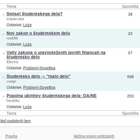
Tema
Sporočila
»
Smisel študentskega dela?
38
scipascapa
Oddelek:
Loža
»
Nov zakon o študentskem delu
23
noob96
Oddelek:
Loža
»
Vpliv zakona o uravnoteženih javnih financah na
57
študentsko delo
iElectric
Oddelek:
Problemi človeštva
»
Študentsko delo -> "malo delo"
598
vuego
Oddelek:
Problemi človeštva
»
Popolna ukinitev študentskega dela: DA/NE
253
hendriks
Oddelek:
Loža
Tema
Sporočila
Več podobnih tem
Pravila
Večina pravic pridržanih