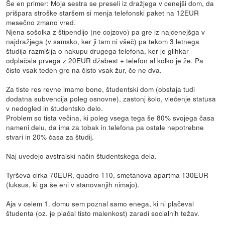
Še en primer: Moja sestra se preseli iz dražjega v cenejši dom, da
prišpara stroške staršem si menja telefonski paket na 12EUR
mesečno zmano vred.
Njena sošolka z štipendijo (ne cojzovo) pa gre iz najcenejšga v
najdražjega (v samsko, ker ji tam ni všeč) pa tekom 3 letnega
študija razmišlja o nakupu drugega telefona, ker je glihkar
odplačala prvega z 20EUR džabest + telefon al kolko je že. Pa
čisto vsak teden gre na čisto vsak žur, če ne dva.
Za tiste res revne imamo bone, študentski dom (obstaja tudi
dodatna subvencija poleg osnovne), zastonj šolo, vlečenje statusa
v nedogled in študentsko delo.
Problem so tista večina, ki poleg vsega tega še 80% svojega časa
nameni delu, da ima za tobak in telefona pa ostale nepotrebne
stvari in 20% časa za študij.
Naj uvedejo avstralski način študentskega dela.
Tyrševa cirka 70EUR, quadro 110, smetanova apartma 130EUR
(luksus, ki ga še eni v stanovanjih nimajo).
Aja v celem 1. domu sem poznal samo enega, ki ni plačeval
študenta (oz. je plačal tisto malenkost) zaradi socialnih težav.