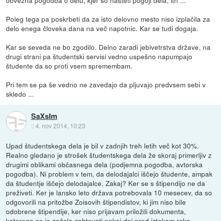
obvezna pogodba o delu, kjer so našteti pogoji dela, itn ...
Poleg tega pa poskrbeti da za isto delovno mesto niso izplačila za
delo enega človeka dana na več napotnic. Kar se tudi dogaja.
Kar se seveda ne bo zgodilo. Delno zaradi jebivetrstva države, na
drugi strani pa študentski servisi vedno uspešno napumpajo
študente da so proti vsem spremembam.
Pri tem se pa še vedno ne zavedajo da pljuvajo predvsem sebi v
skledo ...
SaXsIm
::
4. nov 2014, 10:23
Upad študentskega dela je bil v zadnjih treh letih več kot 30%.
Realno gledano je strošek študentskega dela že skoraj primerljiv z
drugimi oblikami občasnega dela (podjemna pogodba, avtorska
pogodba). Ni problem v tem, da delodajalci iščejo študente, ampak
da študentje iščejo delodajalce. Zakaj? Ker se s štipendijo ne da
preživeti. Ker je lansko leto država potrebovala 10 mesecev, da so
odgovorili na pritožbe Zoisovih štipendistov, ki jim niso bile
odobrene štipendije, ker niso prijavam priložili dokumenta,
katerega se je začelo zahtevati nekaj dni pred iztekom roka.