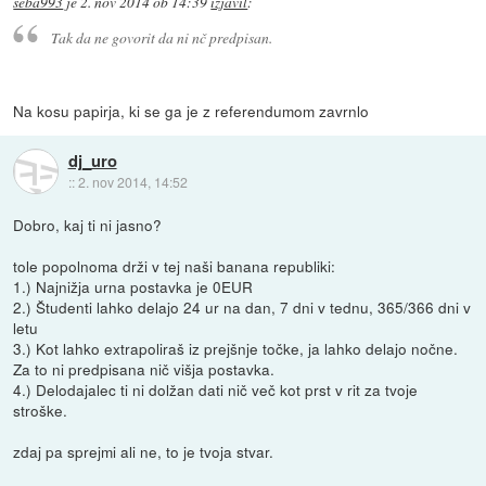
seba993
je
2. nov 2014 ob 14:39
izjavil
:
Tak da ne govorit da ni nč predpisan.
Na kosu papirja, ki se ga je z referendumom zavrnlo
dj_uro
::
2. nov 2014, 14:52
Dobro, kaj ti ni jasno?
tole popolnoma drži v tej naši banana republiki:
1.) Najnižja urna postavka je 0EUR
2.) Študenti lahko delajo 24 ur na dan, 7 dni v tednu, 365/366 dni v
letu
3.) Kot lahko extrapoliraš iz prejšnje točke, ja lahko delajo nočne.
Za to ni predpisana nič višja postavka.
4.) Delodajalec ti ni dolžan dati nič več kot prst v rit za tvoje
stroške.
zdaj pa sprejmi ali ne, to je tvoja stvar.