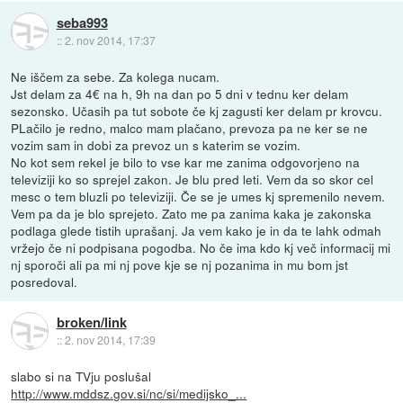
seba993
::
2. nov 2014, 17:37
Ne iščem za sebe. Za kolega nucam.
Jst delam za 4€ na h, 9h na dan po 5 dni v tednu ker delam
sezonsko. Učasih pa tut sobote če kj zagusti ker delam pr krovcu.
PLačilo je redno, malco mam plačano, prevoza pa ne ker se ne
vozim sam in dobi za prevoz un s katerim se vozim.
No kot sem rekel je bilo to vse kar me zanima odgovorjeno na
televiziji ko so sprejel zakon. Je blu pred leti. Vem da so skor cel
mesc o tem bluzli po televiziji. Če se je umes kj spremenilo nevem.
Vem pa da je blo sprejeto. Zato me pa zanima kaka je zakonska
podlaga glede tistih uprašanj. Ja vem kako je in da te lahk odmah
vržejo če ni podpisana pogodba. No če ima kdo kj več informacij mi
nj sporoči ali pa mi nj pove kje se nj pozanima in mu bom jst
posredoval.
broken/link
::
2. nov 2014, 17:39
slabo si na TVju poslušal
http://www.mddsz.gov.si/nc/si/medijsko_...