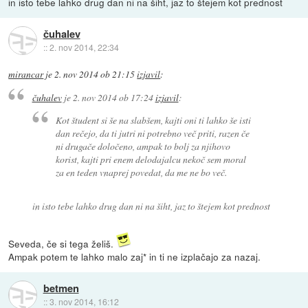
in isto tebe lahko drug dan ni na šiht, jaz to štejem kot prednost
čuhalev
::
2. nov 2014, 22:34
mirancar
je
2. nov 2014 ob 21:15
izjavil
:
čuhalev
je
2. nov 2014 ob 17:24
izjavil
:
Kot študent si še na slabšem, kajti oni ti lahko še isti
dan rečejo, da ti jutri ni potrebno več priti, razen če
ni drugače določeno, ampak to bolj za njihovo
korist, kajti pri enem delodajalcu nekoč sem moral
za en teden vnaprej povedat, da me ne bo več.
in isto tebe lahko drug dan ni na šiht, jaz to štejem kot prednost
Seveda, če si tega želiš.
Ampak potem te lahko malo zaj* in ti ne izplačajo za nazaj.
betmen
::
3. nov 2014, 16:12