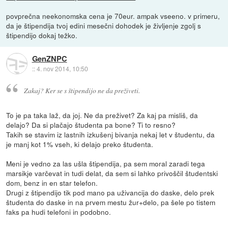
povprečna neekonomska cena je 70eur. ampak vseeno. v primeru,
da je štipendija tvoj edini mesečni dohodek je življenje zgolj s
štipendijo dokaj težko.
GenZNPC
::
4. nov 2014, 10:50
Zakaj? Ker se s štipendijo ne da preživeti.
To je pa taka laž, da joj. Ne da preživet? Za kaj pa misliš, da
delajo? Da si plačajo študenta pa bone? Ti to resno?
Takih se stavim iz lastnih izkušenj bivanja nekaj let v študentu, da
je manj kot 1% vseh, ki delajo preko študenta.
Meni je vedno za las ušla štipendija, pa sem moral zaradi tega
marsikje varčevat in tudi delat, da sem si lahko privoščil študentski
dom, benz in en star telefon.
Drugi z štipendijo tik pod mano pa uživancija do daske, delo prek
študenta do daske in na prvem mestu žur+delo, pa šele po tistem
faks pa hudi telefoni in podobno.