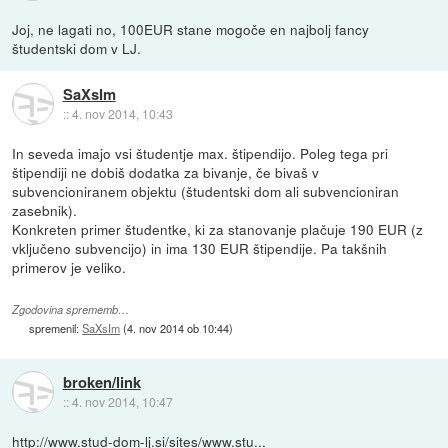
Joj, ne lagati no, 100EUR stane mogoče en najbolj fancy
študentski dom v LJ.
SaXsIm
::
4. nov 2014, 10:43
In seveda imajo vsi študentje max. štipendijo. Poleg tega pri
štipendiji ne dobiš dodatka za bivanje, če bivaš v
subvencioniranem objektu (študentski dom ali subvencioniran
zasebnik).
Konkreten primer študentke, ki za stanovanje plačuje 190 EUR (z
vključeno subvencijo) in ima 130 EUR štipendije. Pa takšnih
primerov je veliko.
Zgodovina sprememb…
spremenil:
SaXsIm
(
4. nov 2014 ob 10:44
)
broken/link
::
4. nov 2014, 10:47
http://www.stud-dom-lj.si/sites/www.stu...