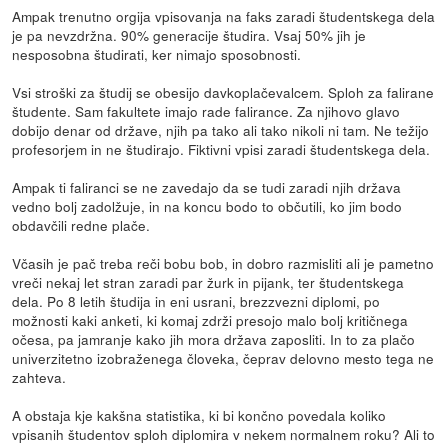
Ampak trenutno orgija vpisovanja na faks zaradi študentskega dela
je pa nevzdržna. 90% generacije študira. Vsaj 50% jih je
nesposobna študirati, ker nimajo sposobnosti.
Vsi stroški za študij se obesijo davkoplačevalcem. Sploh za falirane
študente. Sam fakultete imajo rade falirance. Za njihovo glavo
dobijo denar od države, njih pa tako ali tako nikoli ni tam. Ne težijo
profesorjem in ne študirajo. Fiktivni vpisi zaradi študentskega dela.
Ampak ti faliranci se ne zavedajo da se tudi zaradi njih država
vedno bolj zadolžuje, in na koncu bodo to občutili, ko jim bodo
obdavčili redne plače.
Včasih je pač treba reči bobu bob, in dobro razmisliti ali je pametno
vreči nekaj let stran zaradi par žurk in pijank, ter študentskega
dela. Po 8 letih študija in eni usrani, brezzvezni diplomi, po
možnosti kaki anketi, ki komaj zdrži presojo malo bolj kritičnega
očesa, pa jamranje kako jih mora država zaposliti. In to za plačo
univerzitetno izobraženega človeka, čeprav delovno mesto tega ne
zahteva.
A obstaja kje kakšna statistika, ki bi končno povedala koliko
vpisanih študentov sploh diplomira v nekem normalnem roku? Ali to