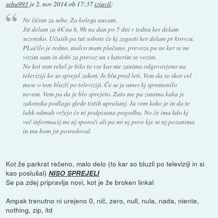
seba993
je
2. nov 2014 ob 17:37
izjavil
:
Ne iščem za sebe. Za kolega nucam.
Jst delam za 4€ na h, 9h na dan po 5 dni v tednu ker delam
sezonsko. Učasih pa tut sobote če kj zagusti ker delam pr krovcu.
PLačilo je redno, malco mam plačano, prevoza pa ne ker se ne
vozim sam in dobi za prevoz un s katerim se vozim.
No kot sem rekel je bilo to vse kar me zanima odgovorjeno na
televiziji ko so sprejel zakon. Je blu pred leti. Vem da so skor cel
mesc o tem bluzli po televiziji. Če se je umes kj spremenilo
nevem. Vem pa da je blo sprejeto. Zato me pa zanima kaka je
zakonska podlaga glede tistih uprašanj. Ja vem kako je in da te
lahk odmah vržejo če ni podpisana pogodba. No če ima kdo kj
več informacij mi nj sporoči ali pa mi nj pove kje se nj pozanima
in mu bom jst posredoval.
Kot že parkrat rečeno, malo delo (to kar so bluzli po televiziji in si
kao poslušal)
NISO SPREJELI
Se pa zdej pripravlja novi, kot je že broken linkal
Ampak trenutno ni urejeno 0, nič, zero, null, nula, nada, niente,
nothing, zip, itd