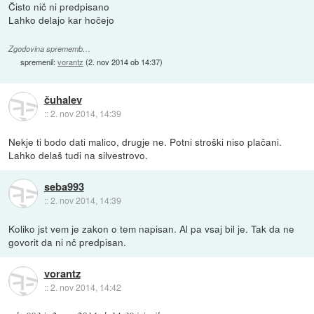
Čisto nič ni predpisano
Lahko delajo kar hočejo
Zgodovina sprememb…
spremenil:
vorantz
(
2. nov 2014 ob 14:37
)
čuhalev
::
2. nov 2014, 14:39
Nekje ti bodo dati malico, drugje ne. Potni stroški niso plačani.
Lahko delaš tudi na silvestrovo.
seba993
::
2. nov 2014, 14:39
Koliko jst vem je zakon o tem napisan. Al pa vsaj bil je. Tak da ne
govorit da ni nč predpisan.
vorantz
::
2. nov 2014, 14:42