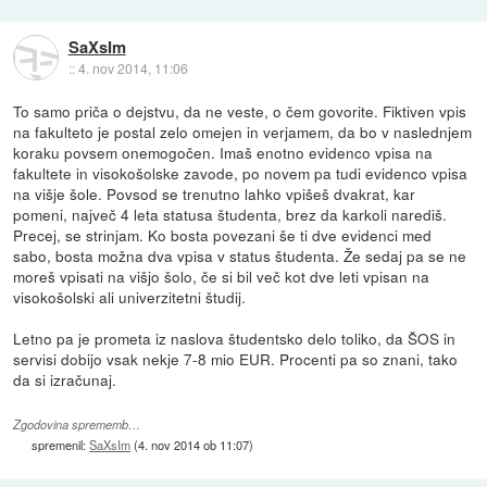
SaXsIm
::
4. nov 2014, 11:06
To samo priča o dejstvu, da ne veste, o čem govorite. Fiktiven vpis
na fakulteto je postal zelo omejen in verjamem, da bo v naslednjem
koraku povsem onemogočen. Imaš enotno evidenco vpisa na
fakultete in visokošolske zavode, po novem pa tudi evidenco vpisa
na višje šole. Povsod se trenutno lahko vpišeš dvakrat, kar
pomeni, največ 4 leta statusa študenta, brez da karkoli narediš.
Precej, se strinjam. Ko bosta povezani še ti dve evidenci med
sabo, bosta možna dva vpisa v status študenta. Že sedaj pa se ne
moreš vpisati na višjo šolo, če si bil več kot dve leti vpisan na
visokošolski ali univerzitetni študij.
Letno pa je prometa iz naslova študentsko delo toliko, da ŠOS in
servisi dobijo vsak nekje 7-8 mio EUR. Procenti pa so znani, tako
da si izračunaj.
Zgodovina sprememb…
spremenil:
SaXsIm
(
4. nov 2014 ob 11:07
)