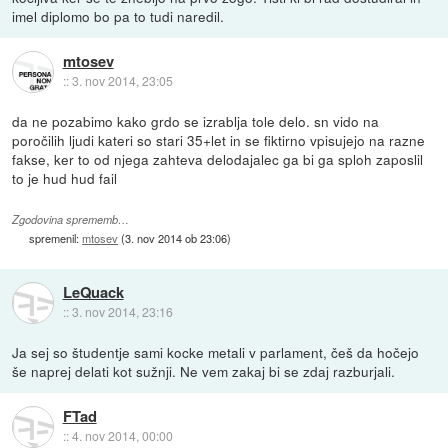
imel diplomo bo pa to tudi naredil.
mtosev
::
3. nov 2014, 23:05
da ne pozabimo kako grdo se izrablja tole delo. sn vido na
poročilih ljudi kateri so stari 35+let in se fiktirno vpisujejo na razne
fakse, ker to od njega zahteva delodajalec ga bi ga sploh zaposlil
to je hud hud fail
Zgodovina sprememb…
spremenil:
mtosev
(
3. nov 2014 ob 23:06
)
LeQuack
::
3. nov 2014, 23:16
Ja sej so študentje sami kocke metali v parlament, češ da hočejo
še naprej delati kot sužnji. Ne vem zakaj bi se zdaj razburjali.
FTad
::
4. nov 2014, 00:00