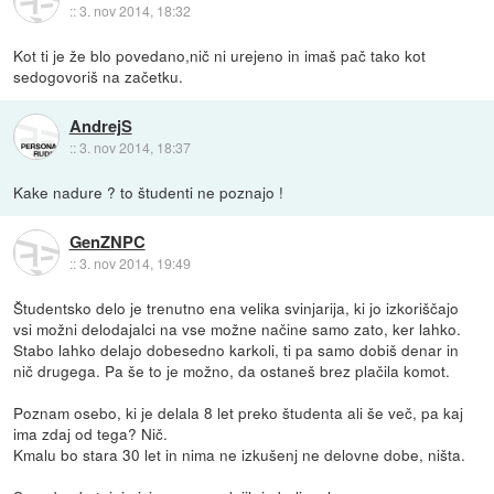
::
3. nov 2014, 18:32
Kot ti je že blo povedano,nič ni urejeno in imaš pač tako kot
sedogovoriš na začetku.
AndrejS
::
3. nov 2014, 18:37
Kake nadure ? to študenti ne poznajo !
GenZNPC
::
3. nov 2014, 19:49
Študentsko delo je trenutno ena velika svinjarija, ki jo izkoriščajo
vsi možni delodajalci na vse možne načine samo zato, ker lahko.
Stabo lahko delajo dobesedno karkoli, ti pa samo dobiš denar in
nič drugega. Pa še to je možno, da ostaneš brez plačila komot.
Poznam osebo, ki je delala 8 let preko študenta ali še več, pa kaj
ima zdaj od tega? Nič.
Kmalu bo stara 30 let in nima ne izkušenj ne delovne dobe, ništa.