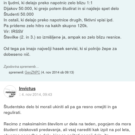
in ljudmi, ki delajo preko napotnic zelo blizu 1:1
Dijakov 50.000, ki grejo potem študirat in si najdejo spet delo
Študenti 50.000
In ostali, ki delajo preko napotnice drugih, fiktivni vpisi ipd.
Pa pridemo zelo hitro na kakih skupno 120k.
Vir: IRSSV
Številke (2. in 3.) so izmišljene ja, ampak so zelo blizu resnice.
Od tega pa imajo največji hasek servisi, ki si polnijo žepe za
dobeseno nič.
Zgodovina sprememb…
spremenil:
GenZNPC
(
4. nov 2014 ob 09:13
)
Invictus
::
4. nov 2014, 09:43
Študentsko delo bi morali ukiniti ali pa ga resno omejiti in ga
regulirati.
Recimo z maksimalnim številom ur dela na teden, pogojem da mora
študent obiskovati predavanja, ali vsaj narediti kak izpit na pol leta,