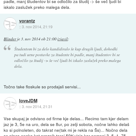
padle, manj študentov bi se odločilo za študij -> še več ljudi bi
iskalo zaslužek preko malega dela.
vorantz
::
3. nov 2014, 21:19
Blinder
je
3. nov 2014 ob 21:00
izjavil
:
Študentom bi za delo kandidiralo še kup drugih ljudi, dohodki
pa tudi urne postavke za študente bi padle, manj študentov bi se
odločilo za študij -> še več ljudi bi iskalo zaslužek preko malega
dela.
Točno take floskule so prodajali servisi...
loveJDM
::
3. nov 2014, 21:31
Vse skupaj je odvisno od firme kje delas... Recimo tam kjer delam
jaz je 3, 5e na uro, dela se 8ur, po zelji sobota, nočne lahko delaš
ko si polnoleten, do takrat ne(tak mi je rekla na Šs)... Nočno dela
se placa enako kot praznik torej 50%visja kar pomeni 3, 5+1, 75..