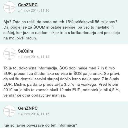
GenZNPC
::
4. nov 2014, 11:10
Aja? Zato so rekli, da bodo od teh 15% pričakovali 56 miljonov?
Daj poglej še za ŠOUM in ostale servise, pa vso to navlako in
seštej, ker jaz ne najdem nikjer info s koliko denarja oni poslujejo
na moj bivši račun.
SaXsIm
::
4. nov 2014, 11:14
To je to, dokončna informacija. ŠOS dobi nekje med 7 in 8 mio
EUR, procent za študentske servise in ŠOS pa je enak. Se pravi,
da vsi študentski servisi skupaj dobijo letno nekje med 7 in 8 mio
EUR. Mislim, pa da to predstavlja 3,5 % na vsakega. Pred letom
2010 pa je bila ta znesek okoli 12 mio EUR, odstotek je bil 4,5 %,
vendar celotna obdavčitev manjša.
GenZNPC
::
4. nov 2014, 11:16
Kje so javne povezave do teh informacij?