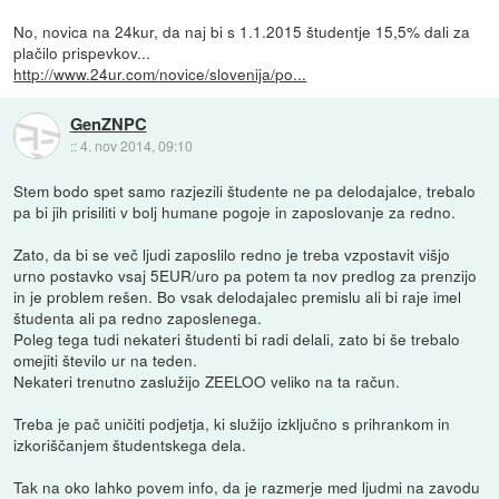
No, novica na 24kur, da naj bi s 1.1.2015 študentje 15,5% dali za
plačilo prispevkov...
http://www.24ur.com/novice/slovenija/po...
GenZNPC
::
4. nov 2014, 09:10
Stem bodo spet samo razjezili študente ne pa delodajalce, trebalo
pa bi jih prisiliti v bolj humane pogoje in zaposlovanje za redno.
Zato, da bi se več ljudi zaposlilo redno je treba vzpostavit višjo
urno postavko vsaj 5EUR/uro pa potem ta nov predlog za prenzijo
in je problem rešen. Bo vsak delodajalec premislu ali bi raje imel
študenta ali pa redno zaposlenega.
Poleg tega tudi nekateri študenti bi radi delali, zato bi še trebalo
omejiti število ur na teden.
Nekateri trenutno zaslužijo ZEELOO veliko na ta račun.
Treba je pač uničiti podjetja, ki služijo izključno s prihrankom in
izkoriščanjem študentskega dela.
Tak na oko lahko povem info, da je razmerje med ljudmi na zavodu