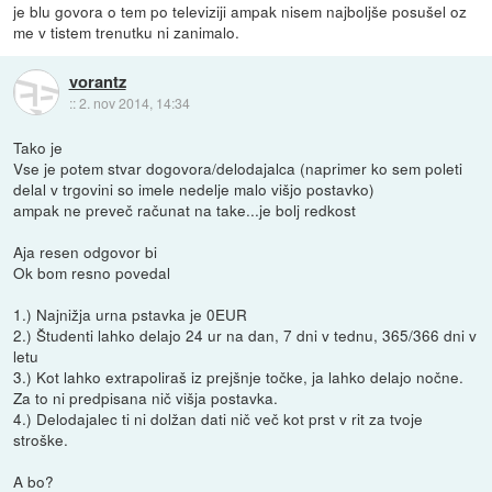
je blu govora o tem po televiziji ampak nisem najboljše posušel oz
me v tistem trenutku ni zanimalo.
vorantz
::
2. nov 2014, 14:34
Tako je
Vse je potem stvar dogovora/delodajalca (naprimer ko sem poleti
delal v trgovini so imele nedelje malo višjo postavko)
ampak ne preveč računat na take...je bolj redkost
Aja resen odgovor bi
Ok bom resno povedal
1.) Najnižja urna pstavka je 0EUR
2.) Študenti lahko delajo 24 ur na dan, 7 dni v tednu, 365/366 dni v
letu
3.) Kot lahko extrapoliraš iz prejšnje točke, ja lahko delajo nočne.
Za to ni predpisana nič višja postavka.
4.) Delodajalec ti ni dolžan dati nič več kot prst v rit za tvoje
stroške.
A bo?