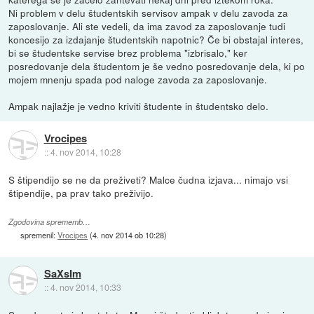
Ni problem v delu študentskih servisov ampak v delu zavoda za
zaposlovanje. Ali ste vedeli, da ima zavod za zaposlovanje tudi
koncesijo za izdajanje študentskih napotnic? Če bi obstajal interes,
bi se študentske servise brez problema "izbrisalo," ker
posredovanje dela študentom je še vedno posredovanje dela, ki po
mojem mnenju spada pod naloge zavoda za zaposlovanje.
Ampak najlažje je vedno kriviti študente in študentsko delo.
Vrocipes
::
4. nov 2014, 10:28
S štipendijo se ne da preživeti? Malce čudna izjava... nimajo vsi
štipendije, pa prav tako preživijo.
Zgodovina sprememb…
spremenil:
Vrocipes
(
4. nov 2014 ob 10:28
)
SaXsIm
::
4. nov 2014, 10:33