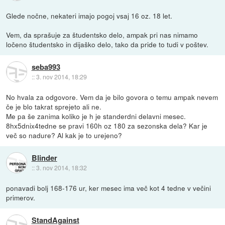
Glede nočne, nekateri imajo pogoj vsaj 16 oz. 18 let.
Vem, da sprašuje za študentsko delo, ampak pri nas nimamo
ločeno študentsko in dijaško delo, tako da pride to tudi v poštev.
seba993
::
3. nov 2014, 18:29
No hvala za odgovore. Vem da je bilo govora o temu ampak nevem
če je blo takrat sprejeto ali ne.
Me pa še zanima koliko je h je standerdni delavni mesec.
8hx5dnix4tedne se pravi 160h oz 180 za sezonska dela? Kar je
več so nadure? Al kak je to urejeno?
Blinder
::
3. nov 2014, 18:32
ponavadi bolj 168-176 ur, ker mesec ima več kot 4 tedne v večini
primerov.
StandAgainst