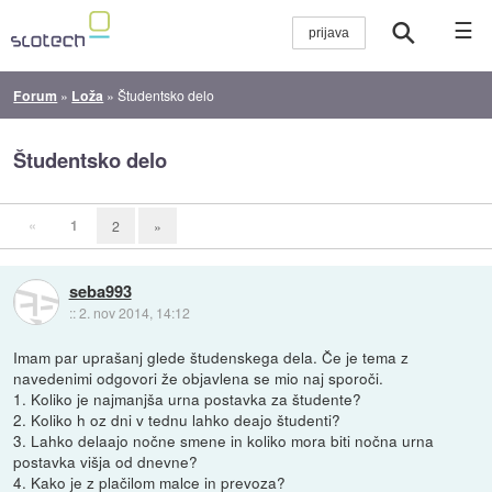
☰
Forum
»
Loža
»
Študentsko delo
Študentsko delo
«
1
2
»
seba993
::
2. nov 2014, 14:12
Imam par uprašanj glede študenskega dela. Če je tema z
navedenimi odgovori že objavlena se mio naj sporoči.
1. Koliko je najmanjša urna postavka za študente?
2. Koliko h oz dni v tednu lahko deajo študenti?
3. Lahko delaajo nočne smene in koliko mora biti nočna urna
postavka višja od dnevne?
4. Kako je z plačilom malce in prevoza?