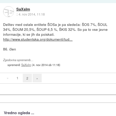
SaXsIm
::
4. nov 2014, 11:18
Delitev med ostale entitete ŠOSa je pa sledeča: ŠOS 7%, ŠOUL
34%, ŠOUM 20,5%, ŠOUP 6,5 %, ŠKIS 32%. So pa to vse javne
informacije, ki se jih da poiskati.
http://www.studentska.org/dokumenti/tud...
86. člen
Zgodovina sprememb…
spremenil:
SaXsIm
(
4. nov 2014 ob 11:18
)
«
1
2
»
Vredno ogleda ...