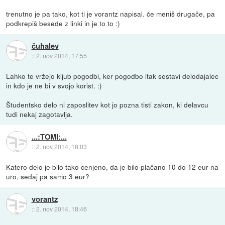
trenutno je pa tako, kot ti je vorantz napisal. če meniš drugače, pa
podkrepiš besede z linki in je to to :)
čuhalev
::
2. nov 2014, 17:55
Lahko te vržejo kljub pogodbi, ker pogodbo itak sestavi delodajalec
in kdo je ne bi v svojo korist. :)
Študentsko delo ni zaposlitev kot jo pozna tisti zakon, ki delavcu
tudi nekaj zagotavlja.
...:TOMI:...
::
2. nov 2014, 18:03
Katero delo je bilo tako cenjeno, da je bilo plačano 10 do 12 eur na
uro, sedaj pa samo 3 eur?
vorantz
::
2. nov 2014, 18:46