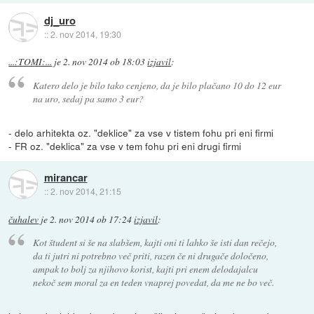
dj_uro
::
2. nov 2014, 19:30
...:TOMI:...
je
2. nov 2014 ob 18:03
izjavil
:
Katero delo je bilo tako cenjeno, da je bilo plačano 10 do 12 eur
na uro, sedaj pa samo 3 eur?
- delo arhitekta oz. "deklice" za vse v tistem fohu pri eni firmi
- FR oz. "deklica" za vse v tem fohu pri eni drugi firmi
mirancar
::
2. nov 2014, 21:15
čuhalev
je
2. nov 2014 ob 17:24
izjavil
:
Kot študent si še na slabšem, kajti oni ti lahko še isti dan rečejo,
da ti jutri ni potrebno več priti, razen če ni drugače določeno,
ampak to bolj za njihovo korist, kajti pri enem delodajalcu
nekoč sem moral za en teden vnaprej povedat, da me ne bo več.