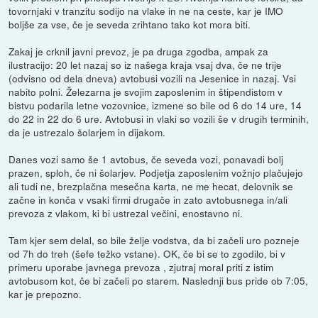
tovornjaki v tranzitu sodijo na vlake in ne na ceste, kar je IMO
boljše za vse, če je seveda zrihtano tako kot mora biti.
Zakaj je crknil javni prevoz, je pa druga zgodba, ampak za
ilustracijo: 20 let nazaj so iz našega kraja vsaj dva, če ne trije
(odvisno od dela dneva) avtobusi vozili na Jesenice in nazaj. Vsi
nabito polni. Železarna je svojim zaposlenim in štipendistom v
bistvu podarila letne vozovnice, izmene so bile od 6 do 14 ure, 14
do 22 in 22 do 6 ure. Avtobusi in vlaki so vozili še v drugih terminih,
da je ustrezalo šolarjem in dijakom.
Danes vozi samo še 1 avtobus, če seveda vozi, ponavadi bolj
prazen, sploh, če ni šolarjev. Podjetja zaposlenim vožnjo plačujejo
ali tudi ne, brezplačna mesečna karta, ne me hecat, delovnik se
začne in konča v vsaki firmi drugače in zato avtobusnega in/ali
prevoza z vlakom, ki bi ustrezal večini, enostavno ni.
Tam kjer sem delal, so bile želje vodstva, da bi začeli uro pozneje
od 7h do treh (šefe težko vstane). OK, če bi se to zgodilo, bi v
primeru uporabe javnega prevoza , zjutraj moral priti z istim
avtobusom kot, če bi začeli po starem. Naslednji bus pride ob 7:05,
kar je prepozno.