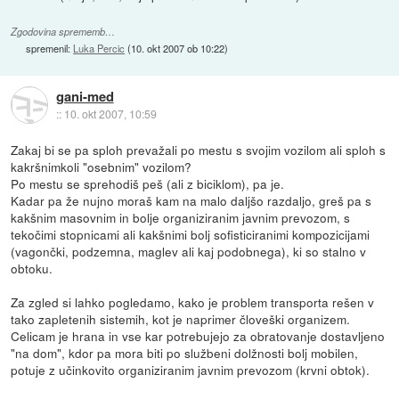
Zgodovina sprememb…
spremenil:
Luka Percic
(
10. okt 2007 ob 10:22
)
gani-med
::
10. okt 2007, 10:59
Zakaj bi se pa sploh prevažali po mestu s svojim vozilom ali sploh s
kakršnimkoli "osebnim" vozilom?
Po mestu se sprehodiš peš (ali z biciklom), pa je.
Kadar pa že nujno moraš kam na malo daljšo razdaljo, greš pa s
kakšnim masovnim in bolje organiziranim javnim prevozom, s
tekočimi stopnicami ali kakšnimi bolj sofisticiranimi kompozicijami
(vagončki, podzemna, maglev ali kaj podobnega), ki so stalno v
obtoku.
Za zgled si lahko pogledamo, kako je problem transporta rešen v
tako zapletenih sistemih, kot je naprimer človeški organizem.
Celicam je hrana in vse kar potrebujejo za obratovanje dostavljeno
"na dom", kdor pa mora biti po službeni dolžnosti bolj mobilen,
potuje z učinkovito organiziranim javnim prevozom (krvni obtok).