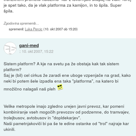
je spet tako, da je vlak platforma za kamijon, in to špila. Super
špila.
Zgodovina sprememb…
spremenil:
Luka Percic
(
10. okt 2007 ob 15:20
)
gani-med
::
10. okt 2007, 15:22
Sistem platform? A kje na svetu pa že obstaja kak tak sistem
platform?
Saj je (bil) cel cirkus že zaradi ene uboge vzpenjače na grad, kako
neki bi potem šele izpadla ena taka "platforma", na katero bi
množično nalagali naš pleh
Velike metropole imajo zgledno urejen javni prevoz, kar pomeni
kombiniranje vseh mogočih prevozov od podzemne, do tramvajev,
trolejbusov, avtobusov in "dopldekarjev".
Naši pametnjakoviči bi pa še te edine ostanke od "trol" najraje kar
ukinili.