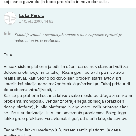
sej mamo glave da jih bodo premislile in nove domislile.
Luka Percic
::
10. okt 2007, 14:52
Komot je sanjat o revolucijah ampak realen napredek v praksi je
vedno bil in bo le evolucija.
True.
Ampak sistem platform je edini možen, da se nek standart vsili za
določeno območje, in to takoj. Razni gps-i po avtih pa niso zelo
realna stvar, kajti vedno bo dovoljšen procent starih avtov, pri
katerih inštalacija nebo možna/praktična/smiselna. Tukaj pride tudi
do problema združljivosti,...
Kar se pa platform tiče; ima lahko vsako mesto od druge znamke(ni
problema monopola), vendar znotraj enega območja (praktičen
doseg platform), bi bile platforme le ene vrste- velik prihranek kar
se tiče standarizacije- in s tem povezanih problemov. Poleg tega
lahko grejo praktično vsi avtomobili gor, od starih krip, do suv-ov.
Teoretično lahko uvedemo ju3, razem samih platform, je cena
relativno nizka.