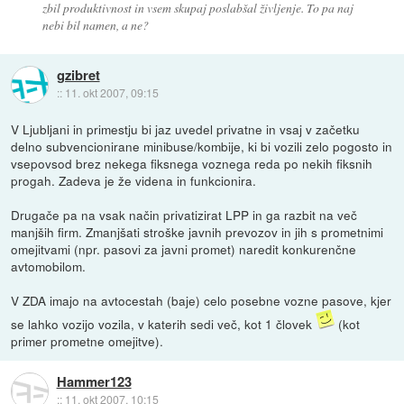
zbil produktivnost in vsem skupaj poslabšal življenje. To pa naj
nebi bil namen, a ne?
gzibret
::
11. okt 2007, 09:15
V Ljubljani in primestju bi jaz uvedel privatne in vsaj v začetku
delno subvencionirane minibuse/kombije, ki bi vozili zelo pogosto in
vsepovsod brez nekega fiksnega voznega reda po nekih fiksnih
progah. Zadeva je že videna in funkcionira.
Drugače pa na vsak način privatizirat LPP in ga razbit na več
manjših firm. Zmanjšati stroške javnih prevozov in jih s prometnimi
omejitvami (npr. pasovi za javni promet) naredit konkurenčne
avtomobilom.
V ZDA imajo na avtocestah (baje) celo posebne vozne pasove, kjer
se lahko vozijo vozila, v katerih sedi več, kot 1 človek
(kot
primer prometne omejitve).
Hammer123
::
11. okt 2007, 10:15