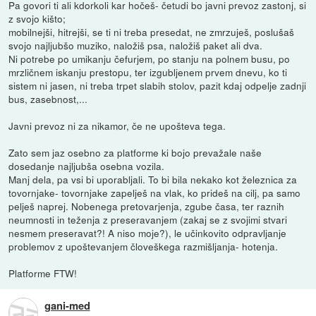
Pa govori ti ali kdorkoli kar hočeš- četudi bo javni prevoz zastonj, si
z svojo kišto;
mobilnejši, hitrejši, se ti ni treba presedat, ne zmrzuješ, poslušaš
svojo najljubšo muziko, naložiš psa, naložiš paket ali dva.
Ni potrebe po umikanju čefurjem, po stanju na polnem busu, po
mrzličnem iskanju prestopu, ter izgubljenem prvem dnevu, ko ti
sistem ni jasen, ni treba trpet slabih stolov, pazit kdaj odpelje zadnji
bus, zasebnost,...
Javni prevoz ni za nikamor, če ne upošteva tega.
Zato sem jaz osebno za platforme ki bojo prevažale naše
dosedanje najljubša osebna vozila.
Manj dela, pa vsi bi uporabljali. To bi bila nekako kot železnica za
tovornjake- tovornjake zapelješ na vlak, ko prideš na cilj, pa samo
pelješ naprej. Nobenega pretovarjenja, zgube časa, ter raznih
neumnosti in teženja z preseravanjem (zakaj se z svojimi stvari
nesmem preseravat?! A niso moje?), le učinkovito odpravljanje
problemov z upoštevanjem človeškega razmišljanja- hotenja.
Platforme FTW!
gani-med