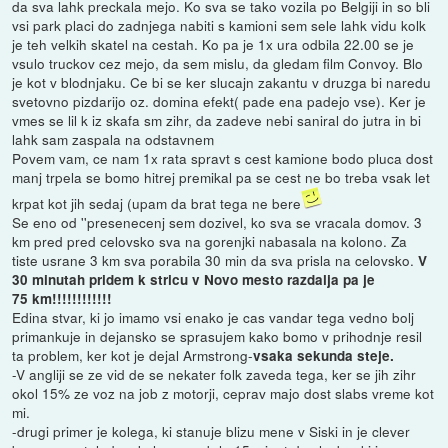
da sva lahk preckala mejo. Ko sva se tako vozila po Belgiji in so bli
vsi park placi do zadnjega nabiti s kamioni sem sele lahk vidu kolk
je teh velkih skatel na cestah. Ko pa je 1x ura odbila 22.00 se je
vsulo truckov cez mejo, da sem mislu, da gledam film Convoy. Blo
je kot v blodnjaku. Ce bi se ker slucajn zakantu v druzga bi naredu
svetovno pizdarijo oz. domina efekt( pade ena padejo vse). Ker je
vmes se lil k iz skafa sm zihr, da zadeve nebi saniral do jutra in bi
lahk sam zaspala na odstavnem
Povem vam, ce nam 1x rata spravt s cest kamione bodo pluca dost
manj trpela se bomo hitrej premikal pa se cest ne bo treba vsak let
krpat kot jih sedaj (upam da brat tega ne bere
Se eno od ''presenecenj sem dozivel, ko sva se vracala domov. 3
km pred pred celovsko sva na gorenjki nabasala na kolono. Za
tiste usrane 3 km sva porabila 30 min da sva prisla na celovsko.
V
30 minutah pridem k stricu v Novo mesto razdalja pa je
75 km!!!!!!!!!!!!
Edina stvar, ki jo imamo vsi enako je cas vandar tega vedno bolj
primankuje in dejansko se sprasujem kako bomo v prihodnje resil
ta problem, ker kot je dejal Armstrong-
vsaka sekunda steje.
-V angliji se ze vid de se nekater folk zaveda tega, ker se jih zihr
okol 15% ze voz na job z motorji, ceprav majo dost slabs vreme kot
mi.
-drugi primer je kolega, ki stanuje blizu mene v Siski in je clever