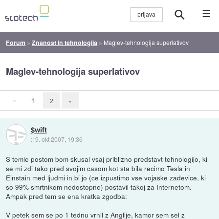
☰
Forum
»
Znanost in tehnologija
»
Maglev-tehnologija superlativov
Maglev-tehnologija superlativov
«
1
2
»
$wift
::
9. okt 2007, 19:36
S temle postom bom skusal vsaj priblizno predstavt tehnologijo, ki
se mi zdi tako pred svojim casom kot sta bila recimo Tesla in
Einstain med ljudmi in bi jo (ce izpustimo vse vojaske zadevice, ki
so 99% smrtnikom nedostopne) postavil takoj za Internetom.
Ampak pred tem se ena kratka zgodba:
V petek sem se po 1 tednu vrnil z Anglije, kamor sem sel z