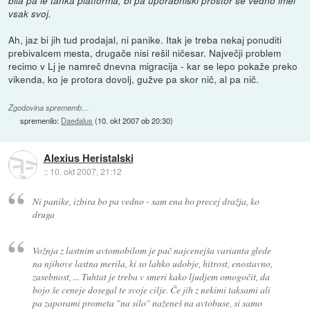
bila pa le tanka platforma, bi pa uporabniški prostor še vedno imel
vsak svoj.
Ah, jaz bi jih tud prodajal, ni panike. Itak je treba nekaj ponuditi
prebivalcem mesta, drugače nisi rešil ničesar. Največji problem
recimo v Lj je namreč dnevna migracija - kar se lepo pokaže preko
vikenda, ko je protora dovolj, gužve pa skor nič, al pa nič.
Zgodovina sprememb…
spremenilo:
Daedalus
(
10. okt 2007 ob 20:30
)
Alexius Heristalski
::
10. okt 2007, 21:12
Ni panike, izbira bo pa vedno - sam ena bo precej dražja, ko
druga
Vožnja z lastnim avtomobilom je pač najcenejša varianta glede
na njihove lastna merila, ki so lahko udobje, hitrost, enostavno,
zasebnost, ... Tuhtat je treba v smeri kako ljudjem omogočit, da
bojo še ceneje dosegal te svoje cilje. Če jih z nekimi taksami ali
pa zaporami prometa "na silo" naženeš na avtobuse, si samo