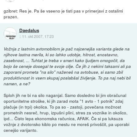
gzibret: Res je. Pa še vseeno je tisti pas v primerjavi z ostalimi
prazen.
Daedalus
::
11. okt 2007, 17:23
Vožnja z lastnim avtomobilom je pač najcenejša varianta glede na
njihove lastna merila, ki so lahko udobje, hitrost, enostavno,
zasebnost, ... Tuhtat je treba v smeri kako ljudjem omogočit, da
bojo še ceneje dosegal te svoje cilje. Če jih z nekimi taksami ali pa
zaporami prometa "na silo" naženeš na avtobuse, si samo zbil
produktivnost in vsem skupaj poslabšal življenje. To pa naj nebi bil
namen, a ne?
Sploh jih ne bi na silo naganjal. Samo dosledno bi jim obračunal
oportunitetne stroške, ki jih zarad mota "1 avto - 1 potnik" zdaj
plačuje (in trpi) okolica. To pa so - zastoji, povečana možnost
prometnih nesreč, hrup, izpušni plini, stres za voznike in okolico,
ipd... Čisto lepa ekonomska računica, AFAIK. Če si pa luksuza
vožnje z dvotonsko kiblo po mestu ne moreš privoščit, pa uporabi
cenejšo varijanto.