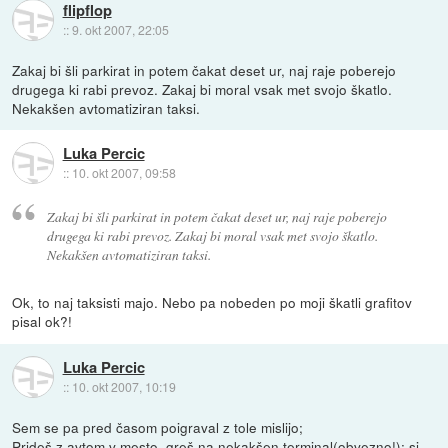
flipflop
::
9. okt 2007, 22:05
Zakaj bi šli parkirat in potem čakat deset ur, naj raje poberejo
drugega ki rabi prevoz. Zakaj bi moral vsak met svojo škatlo.
Nekakšen avtomatiziran taksi.
Luka Percic
::
10. okt 2007, 09:58
Zakaj bi šli parkirat in potem čakat deset ur, naj raje poberejo
drugega ki rabi prevoz. Zakaj bi moral vsak met svojo škatlo.
Nekakšen avtomatiziran taksi.
Ok, to naj taksisti majo. Nebo pa nobeden po moji škatli grafitov
pisal ok?!
Luka Percic
::
10. okt 2007, 10:19
Sem se pa pred časom poigraval z tole mislijo;
Prideš z avtom v mesto, greš na nekakšen terminal(obvezno!); si