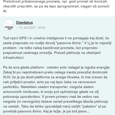
Pretočnost pričakovanega prometa, npr. gost promet ob konicah,
vikendih praznikih, se pa da lepo sprogramirati, magari ob pomoči
AI.
Daedalus
::
10. okt 2007, 18:04
Tud razni GPS-i in umetne inteligence ti ne pomagajo kaj dosti, če
ceste preprosto ne nudijo dovolj "pasovne širine." V Lj je to največji
problem - ne tolko nekaj kaotičnost prometa, kot preprosto -
prepustnost cestnega omrežja. Preveč plehovja na obstoječi
infrastrukturi.
Pa še ena glede platform - celoten avto nalagat je izguba energije.
Zakaj bi po nepotrebnem preko celega mesta prevažal dvotonski
SUV, če je pa dosti platforma za enega človeka, ki ima zraven še
nek prtljažni prostor, avto pa naj lepo čaka na varovanem
parkirišču. Nekekšen osebni transporter, mogoče sistem
avtonomnih minibusev, ki svojo pot optimizirajo glede na cilj
potovanja uporabnikov. V prvem primeru maš še vedno vse
mogoče (in nemogoče) težave zarad prevelikega števila plehovja
na cestah. Tako da lahko uporabljaš manj večjih "paketov" al pa
povečaš pasovno širino. Kaj je lažje, je pa tud jasno...