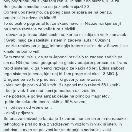
boy pogruntal, da s kolesom rab le 15 minut do sluzbe, ki je za
Bezigradom medtem ko se je z avtom cjazil 30
Ob tem upostevajmo, da poleg casa prispara se na benzu,
parkirnini in odvecnih kilah!!!
To so ocitno pogruntal tut ze skandinavci in Nizozemci kjer se jih
na kratke razdalje ze velik fura z bicikli.
- obvezno je treba ukint cestnine, ker se mi zdijo en velik zamasek
( Svabi majo ze satelitski sistem in zadeva laufa 100km/h)
- cetrta resitev pa je
tale
tehnologija katere mislim, da v Sloveniji se
kmalu ne bomo vidl
Sem zmeraj mislu, da sam Japonci razvijajo to zadevo zadnic pa
sm na NG (national geographic) gledov odajo(priporocam) o Trans
rapid sistemu, ki ga Nemci razvijajo ze kakih 45 let. Edina slabost
tega sistema je cena, kjer naj bi 1km proge stal okol 18 MIO $
Drugace pa so tule prednosti, ki govorijo same zase:
- vlak potuje preko 400 km/h !!! (japonci majo rekord 581 km/h)
- ker je vlak 1 cm nad tlemi je neslisen oz. zelo tih
- ne potrebuje goriva ampak deluje na principu magnetov
-pride do sekunde tocno-takih je 99% vozenj
- ni odvisen od vremena...
- okolju prijazen
Se ena zanimivost je ta, da je 1x zaradi human error in ne napake
tehnologije prsl do trka z vzdrzevenim vozilom in vlak ni isteru in
pobrisal zraven se pol vasi kar se dogaja s sedanjimi vlaki.