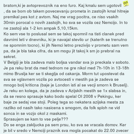
bratom,ki je avtoprevoznik na eno furo. Kaj kmalu sem ugotovil
, da se bom ob takem povecevanju prometa in zastojih kmal hitreje
premikal pes kot z avtom. Naj me vrag pocitra, ce niso vsakih
30min porocal o novih zastojih, ko sva se vozila cez Nemcijo. In to
ne zastoji ala 1-2 km ampak 5,10,15km.
Ko sem vse to poslusal sem se takoj spomnil na tisti clanek pred
davnimi leti v dnevniku, ki je navajal stevilo ur (katerih se trenutno
ne spomnim tocno), ki jih Nemci letno prezivijo v prometu sam vem
pa, da je bla taka cifra, da sm mogu jit takoj k sm jo prebral na
sekret.
V Belgiji je bla zadeva malo boljsa vandar sva jo preckala v soboto.
Je pa reku brat da med tednom ne gre nikol med 7h-10h in 13-18h
mimo Bruslja ker se ti skeglja od cakanja. Morm tut upostevat da
sva se vglavnem vozila po avtocesti v mestih pa je zadeva se
mnogo bolj kriticna (baje je London isti al se vecji smorn k Bruselj).
Je reku en kolega, da je zadeva v Azijskih mestih se 1x slabsa in,
da se resno sprasuje kako bodo spelal OI 2008 v Pekingu, ker
baje ze sedaj vse stoji. Poleg tega so nekatera azijska mesta za
razliko od nasih tako nasicena s smogom, da folk sploh ne vid
sonca in se vozjo okol z maskami.
Sprasujem se kam to vse pelje???
Do se enga zakljucka pa sem prsu, ko sva se vracala domov. Ker
je bil v sredo v Nemciji praznik sva mogla pocakat do 22.00 zvecer