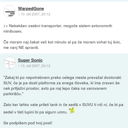
WarpedGone
::
10. okt 2007, 20:12
>> Nekekšen osebni transporter, mogoče sistem avtonomnih
minibusev,
Če moram naj čakat več kot minuto al pa če moram vohat tuj švic,
me vanj NE spraviš.
Super Sonic
::
10. okt 2007, 20:13
"Zakaj bi po nepotrebnem preko celega mesta prevažal dvotonski
SUV, če je pa dosti platforma za enega človeka, ki ima zraven še
nek prtljažni prostor, avto pa naj lepo čaka na varovanem
parkirišču."
Zato ker lahko vate prileti tank in če sediš v SUVU ti nič ni, če bi pa
sedel v tisti lupini bi pa sigurn umru.
Se podpišem pod tvoj post!