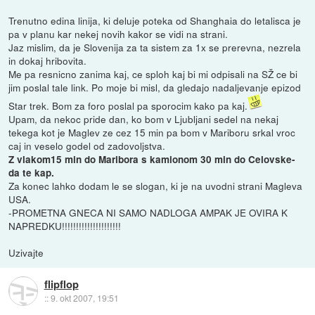
Trenutno edina linija, ki deluje poteka od Shanghaia do letalisca je
pa v planu kar nekej novih kakor se vidi na strani.
Jaz mislim, da je Slovenija za ta sistem za 1x se prerevna, nezrela
in dokaj hribovita.
Me pa resnicno zanima kaj, ce sploh kaj bi mi odpisali na SŽ ce bi
jim poslal tale link. Po moje bi misl, da gledajo nadaljevanje epizod
Star trek. Bom za foro poslal pa sporocim kako pa kaj.
Upam, da nekoc pride dan, ko bom v Ljubljani sedel na nekaj
tekega kot je Maglev ze cez 15 min pa bom v Mariboru srkal vroc
caj in veselo godel od zadovoljstva.
Z vlakom15 min do Maribora s kamionom 30 min do Celovske-
da te kap.
Za konec lahko dodam le se slogan, ki je na uvodni strani Magleva
USA.
-PROMETNA GNECA NI SAMO NADLOGA AMPAK JE OVIRA K
NAPREDKU!!!!!!!!!!!!!!!!!!!!!
Uzivajte
flipflop
::
9. okt 2007, 19:51