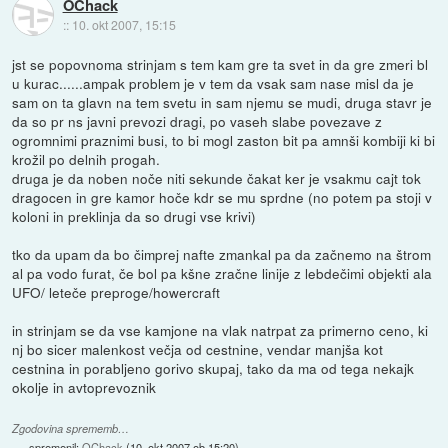
OChack
::
10. okt 2007, 15:15
jst se popovnoma strinjam s tem kam gre ta svet in da gre zmeri bl
u kurac......ampak problem je v tem da vsak sam nase misl da je
sam on ta glavn na tem svetu in sam njemu se mudi, druga stavr je
da so pr ns javni prevozi dragi, po vaseh slabe povezave z
ogromnimi praznimi busi, to bi mogl zaston bit pa amnši kombiji ki bi
krožil po delnih progah.
druga je da noben noče niti sekunde čakat ker je vsakmu cajt tok
dragocen in gre kamor hoče kdr se mu sprdne (no potem pa stoji v
koloni in preklinja da so drugi vse krivi)
tko da upam da bo čimprej nafte zmankal pa da začnemo na štrom
al pa vodo furat, če bol pa kšne zračne linije z lebdečimi objekti ala
UFO/ leteče preproge/howercraft
in strinjam se da vse kamjone na vlak natrpat za primerno ceno, ki
nj bo sicer malenkost večja od cestnine, vendar manjša kot
cestnina in porabljeno gorivo skupaj, tako da ma od tega nekajk
okolje in avtoprevoznik
Zgodovina sprememb…
spremenil:
OChack
(
10. okt 2007 ob 15:20
)