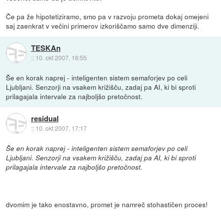
Če pa že hipotetiziramo, smo pa v razvoju prometa dokaj omejeni
saj zaenkrat v večini primerov izkoriščamo samo dve dimenziji.
TESKAn
::
10. okt 2007, 16:55
Še en korak naprej - inteligenten sistem semaforjev po celi
Ljubljani. Senzorji na vsakem križišču, zadaj pa AI, ki bi sproti
prilagajala intervale za najboljšo pretočnost.
residual
::
10. okt 2007, 17:17
Še en korak naprej - inteligenten sistem semaforjev po celi
Ljubljani. Senzorji na vsakem križišču, zadaj pa AI, ki bi sproti
prilagajala intervale za najboljšo pretočnost.
dvomim je tako enostavno, promet je namreč stohastičen proces!