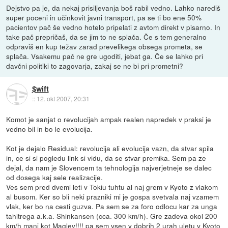
Dejstvo pa je, da nekaj prisiljevanja boš rabil vedno. Lahko narediš
super poceni in učinkovit javni transport, pa se ti bo ene 50%
pacientov pač še vedno hotelo pripelati z avtom direkt v pisarno. In
take pač prepričaš, da se jim to ne splača. Če s tem generalno
odpraviš en kup težav zarad prevelikega obsega prometa, se
splača. Vsakemu pač ne gre ugoditi, jebat ga. Če se lahko pri
davčni politiki to zagovarja, zakaj se ne bi pri prometni?
$wift
::
12. okt 2007, 20:31
Komot je sanjat o revolucijah ampak realen napredek v praksi je
vedno bil in bo le evolucija.
Kot je dejalo Residual: revolucija ali evolucija vazn, da stvar spila
in, ce si si pogledu link si vidu, da se stvar premika. Sem pa ze
dejal, da nam je Slovencem ta tehnologija najverjetneje se dalec
od dosega kaj sele realizacije.
Ves sem pred dvemi leti v Tokiu tuhtu al naj grem v Kyoto z vlakom
al busom. Ker so bli neki prazniki mi je gospa svetvala naj vzamem
vlak, ker bo na cesti guzva. Pa sem se za foro odlocu kar za unga
tahitrega a.k.a. Shinkansen (cca. 300 km/h). Gre zadeva okol 200
km/h manj kot Maglev!!!! pa sem vsen v dobrih 2 urah uletu v Kyoto