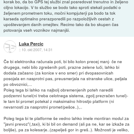
korak bo, da bo GPS tej službi znal posredovat trenutno in željeno
ciljno lokacijo. V to službo se bodo tako sproti stekali podatki o
željenem prometnem toku, močni kompjuterji pa bodo ta tok
karseda optimalno prerazporedili po razpoložljivih cestah z
upoštevanjem danih omejitev. Recimo tako da bo skupen čas
potovanja vseh voznikov najmanjši.
Luka Percic
::
10. okt 2007, 14:31
Če bi elektronika računala poti, bi bilo kolon precej manj- če ne
drugega, nebi bilo zgrešenih poti, prazne zelene luči, lahko bi
dodala začasno (za konice v eno smer) pri dvopasovnicah
posojala en nasprotni pas, preusmerjala na stranske ulice, peljala
po obvoznici,...
Poleg tega bi lahko na najbolj obremenjenih poteh naredili
podzemni tunel(ni treba celotnega sistema, zgolj prezračen tunel)-
le tam bi promet potekal z maksimalno hitrostjo platform (ni
nevarnosti za nasprotni promet/pešce..),..
Poleg tega bi te platforme še vedno lahko imele montiran modul za
"javni prevoz"(,taxi), ki bi bil on demand (ali pa ne, kar se izkaže za
boljše), pa za kolesarje..(zapelješ gor in greš..). Možnosti je veliko,