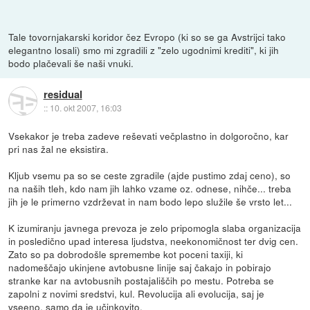
Tale tovornjakarski koridor čez Evropo (ki so se ga Avstrijci tako
elegantno losali) smo mi zgradili z "zelo ugodnimi krediti", ki jih
bodo plačevali še naši vnuki.
residual
::
10. okt 2007, 16:03
Vsekakor je treba zadeve reševati večplastno in dolgoročno, kar
pri nas žal ne eksistira.
Kljub vsemu pa so se ceste zgradile (ajde pustimo zdaj ceno), so
na naših tleh, kdo nam jih lahko vzame oz. odnese, nihče... treba
jih je le primerno vzdrževat in nam bodo lepo služile še vrsto let...
K izumiranju javnega prevoza je zelo pripomogla slaba organizacija
in posledično upad interesa ljudstva, neekonomičnost ter dvig cen.
Zato so pa dobrodošle spremembe kot poceni taxiji, ki
nadomeščajo ukinjene avtobusne linije saj čakajo in pobirajo
stranke kar na avtobusnih postajališčih po mestu. Potreba se
zapolni z novimi sredstvi, kul. Revolucija ali evolucija, saj je
vseeno, samo da je učinkovito.