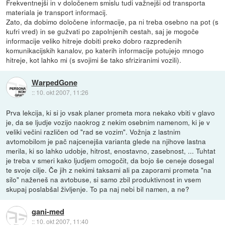
Frekventnejši in v določenem smislu tudi važnejši od transporta
materiala je transport informacij.
Zato, da dobimo določene informacije, pa ni treba osebno na pot (s
kufri vred) in se gužvati po zapolnjenih cestah, saj je mogoče
informacije veliko hitreje dobiti preko dobro razpredenih
komunikacijskih kanalov, po katerih informacije potujejo mnogo
hitreje, kot lahko mi (s svojimi še tako sfriziranimi vozili).
WarpedGone
::
10. okt 2007, 11:26
Prva lekcija, ki si jo vsak planer prometa mora nekako vbiti v glavo
je, da se ljudje vozijo naokrog z nekim osebnim namenom, ki je v
veliki večini različen od "rad se vozim". Vožnja z lastnim
avtomobilom je pač najcenejša varianta glede na njihove lastna
merila, ki so lahko udobje, hitrost, enostavno, zasebnost, ... Tuhtat
je treba v smeri kako ljudjem omogočit, da bojo še ceneje dosegal
te svoje cilje. Če jih z nekimi taksami ali pa zaporami prometa "na
silo" naženeš na avtobuse, si samo zbil produktivnost in vsem
skupaj poslabšal življenje. To pa naj nebi bil namen, a ne?
gani-med
::
10. okt 2007, 11:40