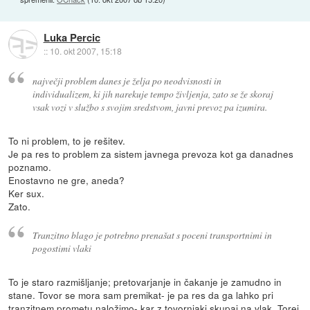
Luka Percic
::
10. okt 2007, 15:18
največji problem danes je želja po neodvisnosti in
individualizem, ki jih narekuje tempo življenja, zato se že skoraj
vsak vozi v službo s svojim sredstvom, javni prevoz pa izumira.
To ni problem, to je rešitev.
Je pa res to problem za sistem javnega prevoza kot ga danadnes
poznamo.
Enostavno ne gre, aneda?
Ker sux.
Zato.
Tranzitno blago je potrebno prenašat s poceni transportnimi in
pogostimi vlaki
To je staro razmišljanje; pretovarjanje in čakanje je zamudno in
stane. Tovor se mora sam premikat- je pa res da ga lahko pri
tranzitnem prometu naložimo- kar z tovornjaki skupaj na vlak. Torej