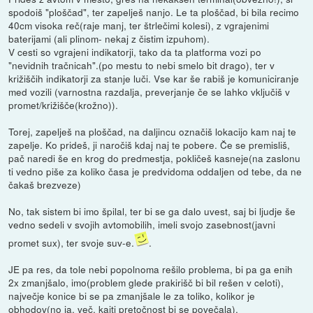
spodoiš "ploščad", ter zapelješ nanjo. Le ta ploščad, bi bila recimo
40cm visoka reč(raje manj, ter štrlečimi kolesi), z vgrajenimi
baterijami (ali plinom- nekaj z čistim izpuhom).
V cesti so vgrajeni indikatorji, tako da ta platforma vozi po
"nevidnih tračnicah".(po mestu to nebi smelo bit drago), ter v
križiščih indikatorji za stanje luči. Vse kar še rabiš je komuniciranje
med vozili (varnostna razdalja, preverjanje če se lahko vključiš v
promet/križišče(krožno)).
Torej, zapelješ na ploščad, na daljincu označiš lokacijo kam naj te
zapelje. Ko prideš, ji naročiš kdaj naj te pobere. Če se premisliš,
pač naredi še en krog do predmestja, pokličeš kasneje(na zaslonu
ti vedno piše za koliko časa je predvidoma oddaljen od tebe, da ne
čakaš brezveze)
No, tak sistem bi imo špilal, ter bi se ga dalo uvest, saj bi ljudje še
vedno sedeli v svojih avtomobilih, imeli svojo zasebnost(javni
promet sux), ter svoje suv-e.
.
JE pa res, da tole nebi popolnoma rešilo problema, bi pa ga enih
2x zmanjšalo, imo(problem glede prakirišč bi bil rešen v celoti),
največje konice bi se pa zmanjšale le za toliko, kolikor je
obhodov(no ja, več, kajti pretočnost bi se povečala).