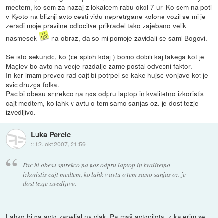
medtem, ko sem za nazaj z lokalcem rabu okol 7 ur. Ko sem na poti
v Kyoto na bliznji avto cesti vidu nepretrgane kolone vozil se mi je
zeradi moje pravilne odlocitve prikradel tako zajebano velik
nasmesek
na obraz, da so mi pomoje zavidali se sami Bogovi.
Se isto sekundo, ko (ce sploh kdaj ) bomo dobili kaj takega kot je
Maglev bo avto na vecje razdalje zame postal odvecni faktor.
In ker imam prevec rad cajt bi potrpel se kake hujse vonjave kot je
svic druzga folka.
Pac bi obesu smrekco na nos odpru laptop in kvalitetno izkoristis
cajt medtem, ko lahk v avtu o tem samo sanjas oz. je dost tezje
izvedljivo.
Luka Percic
::
12. okt 2007, 21:59
Pac bi obesu smrekco na nos odpru laptop in kvalitetno
izkoristis cajt medtem, ko lahk v avtu o tem samo sanjas oz. je
dost tezje izvedljivo.
Lahko bi pa avto zapeljal na vlak. Pa maš avtopilota, z katerim se