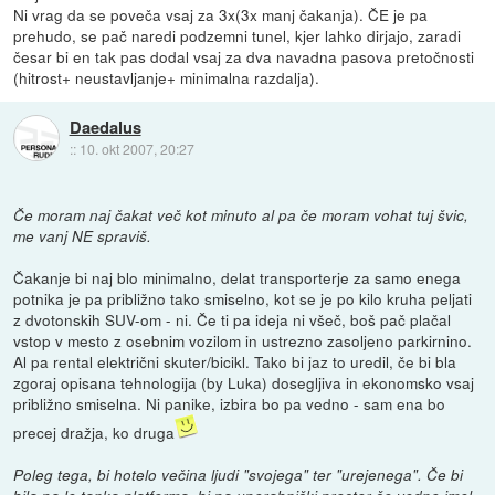
Ni vrag da se poveča vsaj za 3x(3x manj čakanja). ČE je pa
prehudo, se pač naredi podzemni tunel, kjer lahko dirjajo, zaradi
česar bi en tak pas dodal vsaj za dva navadna pasova pretočnosti
(hitrost+ neustavljanje+ minimalna razdalja).
Daedalus
::
10. okt 2007, 20:27
Če moram naj čakat več kot minuto al pa če moram vohat tuj švic,
me vanj NE spraviš.
Čakanje bi naj blo minimalno, delat transporterje za samo enega
potnika je pa približno tako smiselno, kot se je po kilo kruha peljati
z dvotonskih SUV-om - ni. Če ti pa ideja ni všeč, boš pač plačal
vstop v mesto z osebnim vozilom in ustrezno zasoljeno parkirnino.
Al pa rental električni skuter/bicikl. Tako bi jaz to uredil, če bi bla
zgoraj opisana tehnologija (by Luka) dosegljiva in ekonomsko vsaj
približno smiselna. Ni panike, izbira bo pa vedno - sam ena bo
precej dražja, ko druga
Poleg tega, bi hotelo večina ljudi "svojega" ter "urejenega". Če bi