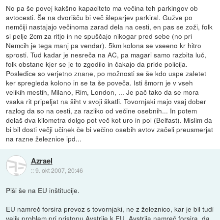
No pa še povej kakšno kapaciteto ma večina teh parkingov ob
avtocesti. Še na dvorišču bi več šleparjev parkiral. Gužve po
nemčiji nastajajo večinoma zarad dela na cesti, en pas se zoži, folk
si pelje 2cm za ritjo in ne spuščajo nikogar pred sebe (no pri
Nemcih je tega manj pa vendar). 5km kolona se vseeno kr hitro
sprosti. Tud kadar je nesreča na AC, pa magari samo razbita luč,
folk obstane kjer se je to zgodilo in čakajo da pride policija.
Posledice so verjetno znane, po možnosti se še kdo uspe zaletet
ker spregleda kolono in se ta še poveča. Isti šmorn je v vseh
velikih mestih, Milano, Rim, London, ... Je pač tako da se mora
vsaka rit pripeljat na šiht v svoji škatli. Tovornjaki majo vsaj dober
razlog da so na cesti, za razliko od večine osebnih... In potem
delaš dva kilometra dolgo pot več kot uro in pol (Belfast). Mislim da
bi bil dosti večji učinek če bi večino osebih avtov začeli preusmerjat
na razne železnice ipd...
Azrael
::
9. okt 2007, 20:46
Piši še na EU inštitucije.
EU namreč forsira prevoz s tovornjaki, ne z železnico, kar je bil tudi
velik problem pri pristopu Avstrije k EU. Avstrija namreč forsira, da