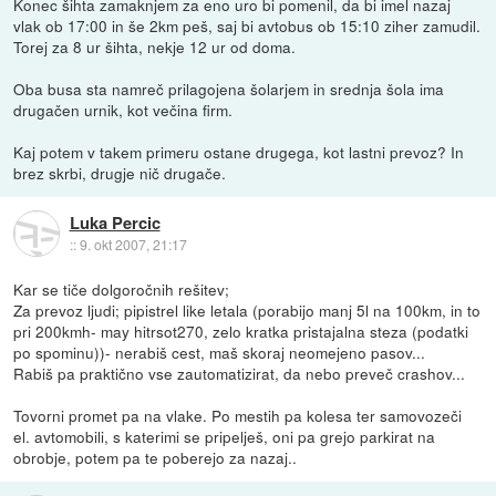
Konec šihta zamaknjem za eno uro bi pomenil, da bi imel nazaj
vlak ob 17:00 in še 2km peš, saj bi avtobus ob 15:10 ziher zamudil.
Torej za 8 ur šihta, nekje 12 ur od doma.
Oba busa sta namreč prilagojena šolarjem in srednja šola ima
drugačen urnik, kot večina firm.
Kaj potem v takem primeru ostane drugega, kot lastni prevoz? In
brez skrbi, drugje nič drugače.
Luka Percic
::
9. okt 2007, 21:17
Kar se tiče dolgoročnih rešitev;
Za prevoz ljudi; pipistrel like letala (porabijo manj 5l na 100km, in to
pri 200kmh- may hitrsot270, zelo kratka pristajalna steza (podatki
po spominu))- nerabiš cest, maš skoraj neomejeno pasov...
Rabiš pa praktično vse zautomatizirat, da nebo preveč crashov...
Tovorni promet pa na vlake. Po mestih pa kolesa ter samovozeči
el. avtomobili, s katerimi se pripelješ, oni pa grejo parkirat na
obrobje, potem pa te poberejo za nazaj..