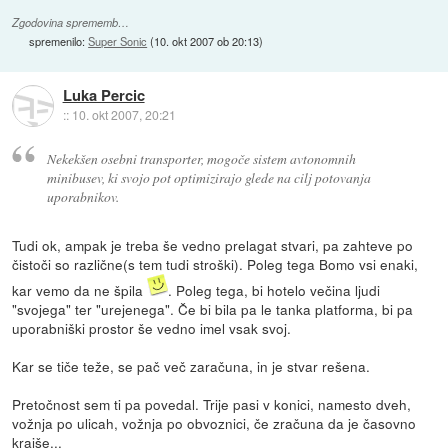
Zgodovina sprememb…
spremenilo:
Super Sonic
(
10. okt 2007 ob 20:13
)
Luka Percic
::
10. okt 2007, 20:21
Nekekšen osebni transporter, mogoče sistem avtonomnih
minibusev, ki svojo pot optimizirajo glede na cilj potovanja
uporabnikov.
Tudi ok, ampak je treba še vedno prelagat stvari, pa zahteve po
čistoči so različne(s tem tudi stroški). Poleg tega Bomo vsi enaki,
kar vemo da ne špila
. Poleg tega, bi hotelo večina ljudi
"svojega" ter "urejenega". Če bi bila pa le tanka platforma, bi pa
uporabniški prostor še vedno imel vsak svoj.
Kar se tiče teže, se pač več zaračuna, in je stvar rešena.
Pretočnost sem ti pa povedal. Trije pasi v konici, namesto dveh,
vožnja po ulicah, vožnja po obvoznici, če zračuna da je časovno
krajše...