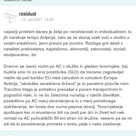
residual
::
10. okt 2007, 14:59
največji problem danes je želja po neodvisnosti in individualizem, ki
jih narekuje tempo življenja, zato se že skoraj vsak vozi v službo s
svojim sredstvom, javni prevoz pa izumira. Razloge gre iskati v
nataliteti prebivalstva, kapitalizmu, ekonomiji, zakonodaji, sociali,
okoljevarstvu, itd.
Dnevno se (sam) vozim po AC v službo in gledam tovornjake, kaj
hudiča smo mi za ena prostitutka (SLO) da moramo zagotavljat
mislim da peti koridor EU med zahodom in vzhodom Evrope.
Avstrija, "ekološko osveščena država" je to pametno poturila nam.
Tranzitno blago je potrebno prenašat s poceni transportnimi in
pogostimi vlaki, in ne bo železnica nonstop v rdečih številkah,
posledično pa AC manj obremenjena in z manj potrebnega
vzdrževanja, ter bosta dva vozna pasova dovolj. Tovornjakarje
spoštujem ker ni enostavno biti na cesti par dni in živeti kot nek
nomad na AC počivališčih 50 km stran od družine, vseeno pa se mi
zdi da to povečevanje prometa v svetu pelje v neko zasičenje.