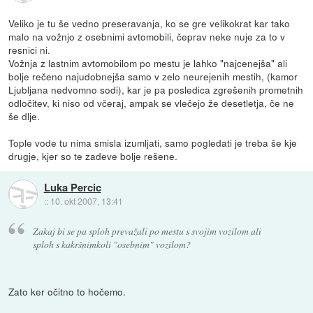
Veliko je tu še vedno preseravanja, ko se gre velikokrat kar tako
malo na vožnjo z osebnimi avtomobili, čeprav neke nuje za to v
resnici ni.
Vožnja z lastnim avtomobilom po mestu je lahko "najcenejša" ali
bolje rečeno najudobnejša samo v zelo neurejenih mestih, (kamor
Ljubljana nedvomno sodi), kar je pa posledica zgrešenih prometnih
odločitev, ki niso od včeraj, ampak se vlečejo že desetletja, če ne
še dlje.
Tople vode tu nima smisla izumljati, samo pogledati je treba še kje
drugje, kjer so te zadeve bolje rešene.
Luka Percic
::
10. okt 2007, 13:41
Zakaj bi se pa sploh prevažali po mestu s svojim vozilom ali
sploh s kakršnimkoli "osebnim" vozilom?
Zato ker očitno to hočemo.