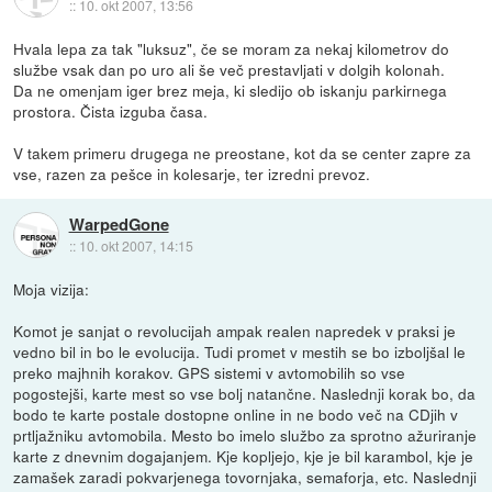
::
10. okt 2007, 13:56
Hvala lepa za tak "luksuz", če se moram za nekaj kilometrov do
službe vsak dan po uro ali še več prestavljati v dolgih kolonah.
Da ne omenjam iger brez meja, ki sledijo ob iskanju parkirnega
prostora. Čista izguba časa.
V takem primeru drugega ne preostane, kot da se center zapre za
vse, razen za pešce in kolesarje, ter izredni prevoz.
WarpedGone
::
10. okt 2007, 14:15
Moja vizija:
Komot je sanjat o revolucijah ampak realen napredek v praksi je
vedno bil in bo le evolucija. Tudi promet v mestih se bo izboljšal le
preko majhnih korakov. GPS sistemi v avtomobilih so vse
pogostejši, karte mest so vse bolj natančne. Naslednji korak bo, da
bodo te karte postale dostopne online in ne bodo več na CDjih v
prtljažniku avtomobila. Mesto bo imelo službo za sprotno ažuriranje
karte z dnevnim dogajanjem. Kje kopljejo, kje je bil karambol, kje je
zamašek zaradi pokvarjenega tovornjaka, semaforja, etc. Naslednji