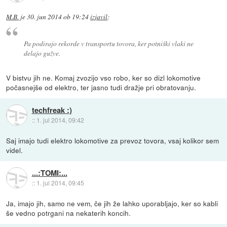
M.B.
je
30. jun 2014 ob 19:24
izjavil
:
Pa podirajo rekorde v transportu tovora, ker potniški vlaki ne
delajo gužve.
V bistvu jih ne. Komaj zvozijo vso robo, ker so dizl lokomotive
počasnejše od elektro, ter jasno tudi dražje pri obratovanju.
techfreak :)
::
1. jul 2014, 09:42
Saj imajo tudi elektro lokomotive za prevoz tovora, vsaj kolikor sem
videl.
...:TOMI:...
::
1. jul 2014, 09:45
Ja, imajo jih, samo ne vem, če jih že lahko uporabljajo, ker so kabli
še vedno potrgani na nekaterih koncih.