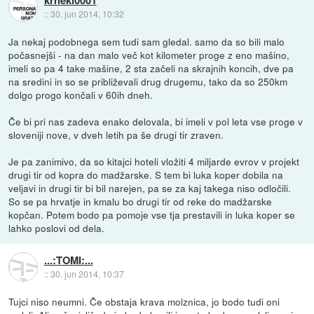
::
30. jun 2014, 10:32
Ja nekaj podobnega sem tudi sam gledal. samo da so bili malo
počasnejši - na dan malo več kot kilometer proge z eno mašino,
imeli so pa 4 take mašine, 2 sta začeli na skrajnih koncih, dve pa
na sredini in so se približevali drug drugemu, tako da so 250km
dolgo progo končali v 60ih dneh.
Če bi pri nas zadeva enako delovala, bi imeli v pol leta vse proge v
sloveniji nove, v dveh letih pa še drugi tir zraven.
Je pa zanimivo, da so kitajci hoteli vložiti 4 miljarde evrov v projekt
drugi tir od kopra do madžarske. S tem bi luka koper dobila na
veljavi in drugi tir bi bil narejen, pa se za kaj takega niso odločili.
So se pa hrvatje in kmalu bo drugi tir od reke do madžarske
kopčan. Potem bodo pa pomoje vse tja prestavili in luka koper se
lahko poslovi od dela.
...:TOMI:...
::
30. jun 2014, 10:37
Tujci niso neumni. Če obstaja krava molznica, jo bodo tudi oni