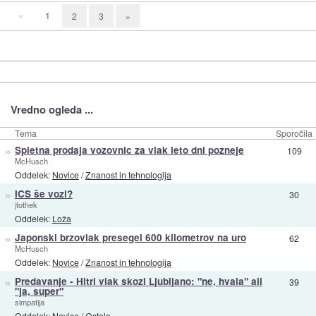
«
1
2
3
»
Vredno ogleda ...
Tema
Sporočila
»
Spletna prodaja vozovnic za vlak leto dni pozneje
109
McHusch
Oddelek:
Novice
/
Znanost in tehnologija
»
ICS še vozi?
30
jtothek
Oddelek:
Loža
»
Japonski brzovlak presegel 600 kilometrov na uro
62
McHusch
Oddelek:
Novice
/
Znanost in tehnologija
»
Predavanje - Hitri vlak skozi Ljubljano: "ne, hvala" ali
39
"ja, super"
simpatija
Oddelek:
Novice
/
Ostalo