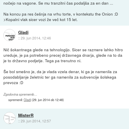
nočejo na vagone. Se mu tranzitni čas podaljša za en dan ...
Na koncu pa res češnja na vrhu torte, v kontekstu the Onion :D
>Kopalni vlak sicer vozi že več kot 15 let.
Gladi
::
29. jun 2014, 12:46
Nič šokantnega glede na tehnologijo. Sicer se razmere lahko hitro
ureduje, je pa potrebeno precej državnega dnarja, glede na to da
je to državno podjetje. Tega pa trenutno ni.
Še bol smešno je, da je vlada vzela denar, ki ga je namenila za
posodabljanje želetnic ter ga namenila za subvencije šolskega
prevoza :D
Zgodovina sprememb…
spremenil:
Gladi
(
29. jun 2014 ob 12:48
)
MisterR
::
29. jun 2014, 12:57