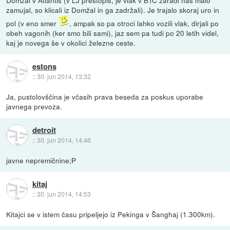
Domžal v Atlantis (v LJ prestopiš, je vlak v BTC zaradi nas malo
zamujal, so klicali iz Domžal in ga zadržali). Je trajalo skoraj uro in
pol (v eno smer
, ampak so pa otroci lahko vozili vlak, dirjali po
obeh vagonih (ker smo bili sami), jaz sem pa tudi po 20 letih videl,
kaj je novega še v okolici železne ceste.
estons
::
30. jun 2014, 13:32
Ja, pustolovščina je včasih prava beseda za poskus uporabe
javnega prevoza.
detroit
::
30. jun 2014, 14:46
javne nepremičnine;P
kitaj
::
30. jun 2014, 14:53
Kitajci se v istem času pripeljejo iz Pekinga v Šanghaj (1.300km).