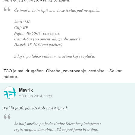
MisterR
je
29. jun 2014 ob 12:57
izjavil
:
Če imaš avto in izpit za avto se ti vlak pač ne splača.
Štart: MB
Cilj: KP
Nafta: 40-50€ (v obe smeri)
Čas: 4-6ur (po omejitvah, za obe smeri)
Hostel: 15-20€ (ena nočitev)
Zdaj si pa lahko vsak sam izračuna kaj se splača.
TCO je mal drugačen. Obraba, zavarovanje, cestnine... Se kar
nabere.
Mavrik
::
30. jun 2014, 11:50
Pithlit
je
30. jun 2014 ob 11:49
izjavil
:
Še bolj smešno pa je da vladne železnice plačujemo z
registracijo avtomobilov. SŽ so pač jama brez dna.