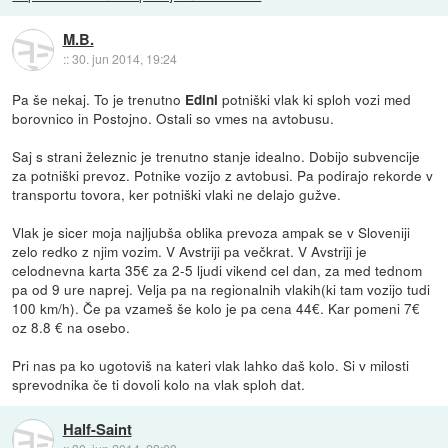
M.B.
::
30. jun 2014, 19:24
Pa še nekaj. To je trenutno
potniški vlak ki sploh vozi med
Edini
borovnico in Postojno. Ostali so vmes na avtobusu.
Saj s strani železnic je trenutno stanje idealno. Dobijo subvencije
za potniški prevoz. Potnike vozijo z avtobusi. Pa podirajo rekorde v
transportu tovora, ker potniški vlaki ne delajo gužve.
Vlak je sicer moja najljubša oblika prevoza ampak se v Sloveniji
zelo redko z njim vozim. V Avstriji pa večkrat. V Avstriji je
celodnevna karta 35€ za 2-5 ljudi vikend cel dan, za med tednom
pa od 9 ure naprej. Velja pa na regionalnih vlakih(ki tam vozijo tudi
100 km/h). Če pa vzameš še kolo je pa cena 44€. Kar pomeni 7€
oz 8.8 € na osebo.
Pri nas pa ko ugotoviš na kateri vlak lahko daš kolo. Si v milosti
sprevodnika če ti dovoli kolo na vlak sploh dat.
Half-Saint