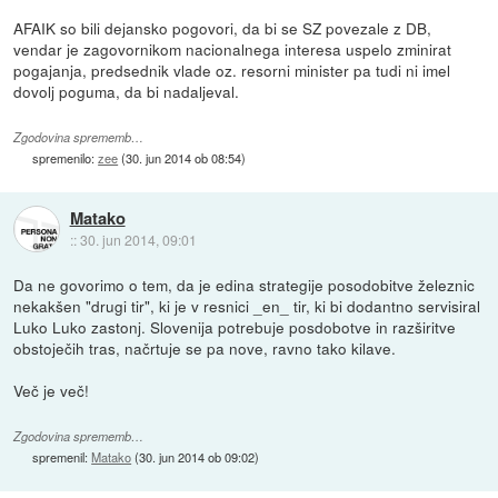
AFAIK so bili dejansko pogovori, da bi se SZ povezale z DB,
vendar je zagovornikom nacionalnega interesa uspelo zminirat
pogajanja, predsednik vlade oz. resorni minister pa tudi ni imel
dovolj poguma, da bi nadaljeval.
Zgodovina sprememb…
spremenilo:
zee
(
30. jun 2014 ob 08:54
)
Matako
::
30. jun 2014, 09:01
Da ne govorimo o tem, da je edina strategije posodobitve železnic
nekakšen "drugi tir", ki je v resnici _en_ tir, ki bi dodantno servisiral
Luko Luko zastonj. Slovenija potrebuje posdobotve in razširitve
obstoječih tras, načrtuje se pa nove, ravno tako kilave.
Več je več!
Zgodovina sprememb…
spremenil:
Matako
(
30. jun 2014 ob 09:02
)