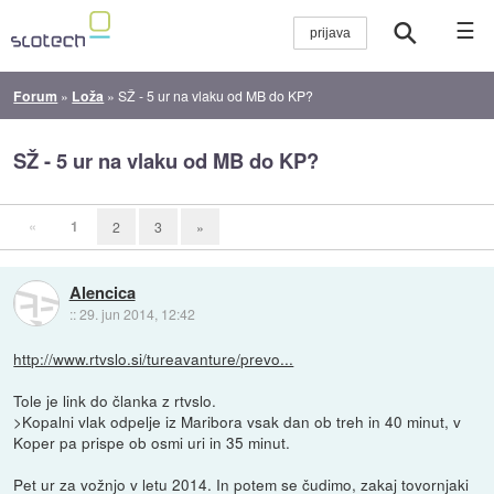
☰
Forum
»
Loža
»
SŽ - 5 ur na vlaku od MB do KP?
SŽ - 5 ur na vlaku od MB do KP?
«
1
2
3
»
Alencica
::
29. jun 2014, 12:42
http://www.rtvslo.si/tureavanture/prevo...
Tole je link do članka z rtvslo.
>Kopalni vlak odpelje iz Maribora vsak dan ob treh in 40 minut, v
Koper pa prispe ob osmi uri in 35 minut.
Pet ur za vožnjo v letu 2014. In potem se čudimo, zakaj tovornjaki