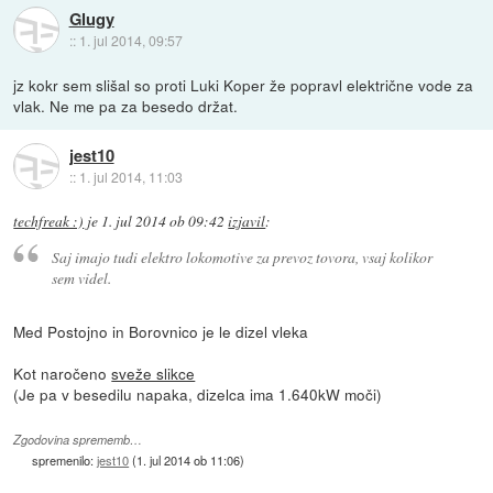
Glugy
::
1. jul 2014, 09:57
jz kokr sem slišal so proti Luki Koper že popravl električne vode za
vlak. Ne me pa za besedo držat.
jest10
::
1. jul 2014, 11:03
techfreak :)
je
1. jul 2014 ob 09:42
izjavil
:
Saj imajo tudi elektro lokomotive za prevoz tovora, vsaj kolikor
sem videl.
Med Postojno in Borovnico je le dizel vleka
Kot naročeno
sveže slikce
(Je pa v besedilu napaka, dizelca ima 1.640kW moči)
Zgodovina sprememb…
spremenilo:
jest10
(
1. jul 2014 ob 11:06
)