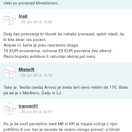
vlaki so ponavad klimatizirani...
fosil
::
29. jun 2014, 13:03
Dolg čas potovanja bi človek še nekako prenesel, sploh mladi, če
bi bila stvar res poceni.
Ampak ni, karta je prav nesramno draga.
18 EUR enosmerna, oziroma 25 EUR povratna čez vikend.
Razni kopalni avtobusi ti računajo skoraj pol manj.
MisterR
::
29. jun 2014, 13:15
Tako je. Veolia (sedaj Arriva) je imela lani ceno mislim da 17€. Stalo
pa se je v Mariboru, Celju in LJ.
trancer01
::
30. jun 2014, 03:57
Ko je še vozil pendolino med MB in KP, je trajala vožnja z njim
približno 4 ure, kar je seveda še vedno mnogo preveč, a hkrati