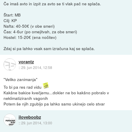
Če imaš avto in izpit za avto se ti vlak pač ne splača.
Štart: MB
Cilj: KP
Nafta: 40-50€ (v obe smeri)
Čas: 4-6ur (po omejitvah, za obe smeri)
Hostel: 15-20€ (ena nočitev)
Zdaj si pa lahko vsak sam izračuna kaj se splača.
vorantz
::
29. jun 2014, 12:58
"Veliko zanimanja"
To bi pa res rad vidu
Kakšne bakice kvečjemu...dokler ne bo kakšno pobralo v
neklimatiziranih vagonih
Potem še njih zgubijo pa lahko samo ukinejo celo stvar
iloveboobz
::
29. jun 2014, 13:00