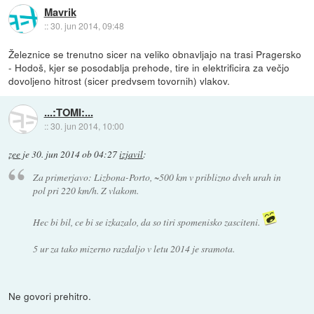
Mavrik
::
30. jun 2014, 09:48
Železnice se trenutno sicer na veliko obnavljajo na trasi Pragersko
- Hodoš, kjer se posodablja prehode, tire in elektrificira za večjo
dovoljeno hitrost (sicer predvsem tovornih) vlakov.
...:TOMI:...
::
30. jun 2014, 10:00
zee
je
30. jun 2014 ob 04:27
izjavil
:
Za primerjavo: Lizbona-Porto, ~500 km v priblizno dveh urah in
pol pri 220 km/h. Z vlakom.
Hec bi bil, ce bi se izkazalo, da so tiri spomenisko zasciteni.
5 ur za tako mizerno razdaljo v letu 2014 je sramota.
Ne govori prehitro.