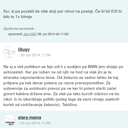
5ur, si pa pozabil da vlak stoji par minut na postaji. Če bi bil ICS bi
bilo to 1x hitreje
Zgodovina sprememb…
spremenil:
Jerry000
(
30. jun 2014 ob 11:34
)
Glugy
::
30. jun 2014, 11:38
Ne sj a veš politikom se fajn zdi k z audijem pa BMW-jem divjajo po
avtocestah. Ker pa noben ne od njih ne hod na vlak jim je ta
stranska nepomembna tema. Od železnic se vedno lahko še kaj
prišpara pa kak denar pobere za razne prerazporeditve. Za
subvencije za avtobusni prevoz pa ne ker bi potem starši začel
govort kakšna država smo. Za vlak pa tako burnih odzivov ne bo
nikol. In to izkoriščajo politiki (poleg tega da sami nimajo osebnih
koristi od vzdrževanje železnic). Taktično.
stara mama
::
30. jun 2014, 11:49