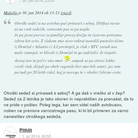
::
30. jun 2014, 23:03
Malajlo
je
30. jun 2014 ob 13:21
izjavil
:
Otroški sedež si na avtobus pač prineseš s seboj. ISOfixa ravno
ni na vseh sedežih, varnostni pas se pa najde.
Je pa javni prevoz za familije precej dražja in časovno potratna
izbira kot avto. Z vlakom smo sicer enkrat naredili pustolovščino
iz Domžal v Atlantis (v LJ prestopiš, je vlak v BTC zaradi nas
malo zamujal, so klicali iz Domžal in ga zadržali). Je trajalo
skoraj uro in pol (v eno smer
, ampak so pa otroci lahko
vozili vlak, dirjali po obeh vagonih (ker smo bili sami), jaz sem
pa tudi po 20 letih videl, kaj je novega še v okolici železne ceste.
Otroški sedež si prineseš s seboj? A ga daš v vrečko al v žep?
Sedež za 2 letnika je tako okoren in nepraktičen za prenašat, da to
ne pride v poštev. Poleg tega, kar sem videl naših avtobusov,
noben ne premore varnostnega pasu, ki bi bil primeren za varno
namestitev otroškega sedeža.
Pithlit
::
1. jul 2014, 00:55