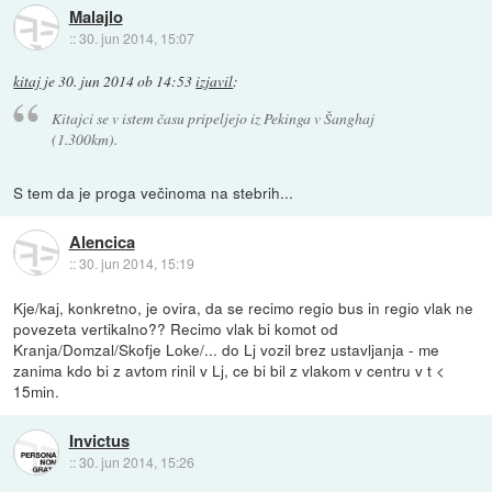
Malajlo
::
30. jun 2014, 15:07
kitaj
je
30. jun 2014 ob 14:53
izjavil
:
Kitajci se v istem času pripeljejo iz Pekinga v Šanghaj
(1.300km).
S tem da je proga večinoma na stebrih...
Alencica
::
30. jun 2014, 15:19
Kje/kaj, konkretno, je ovira, da se recimo regio bus in regio vlak ne
povezeta vertikalno?? Recimo vlak bi komot od
Kranja/Domzal/Skofje Loke/... do Lj vozil brez ustavljanja - me
zanima kdo bi z avtom rinil v Lj, ce bi bil z vlakom v centru v t <
15min.
Invictus
::
30. jun 2014, 15:26