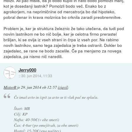
molzli. Ali pač misliš, da jo bodo kupili in nato bodo pomolzli manj,
kot je dosedanji lastnik? Pomolzli bodo več. Enako bo z
agrokorjem, na neprimičnine od mercatrorja bo dal hipoteko,
pobral denar in krava molznica bo crknila zaradi preobremnitve.
Problem je, ker je struktura železnic že tako utečena, da tudi pod
novim lastnikom ne bo nič bolje, ker je celotna firmo prerastel
bršljan, ki se ovija iz vseh strani in črpa iz vseh por. Ne rabimo
novih lastnikov, samo tega zajedalca je treba ostranit. Dokler bo
zajedalec, se rane ne bodo zacelile. Če pa menjamo za novega
zajedalca, pa nismo nič naredili.
Jerry000
::
30. jun 2014, 11:33
MisterR
je
29. jun 2014 ob 12:57
izjavil
:
Če imaš avto in izpit za avto se ti vlak pač ne splača.
Štart: MB
Cilj: KP
Nafta: 40-50€ (v obe smeri)
Čas: 4-6ur (po omejitvah, za obe smeri)
Hostel: 15-20€ (ena nočitev)