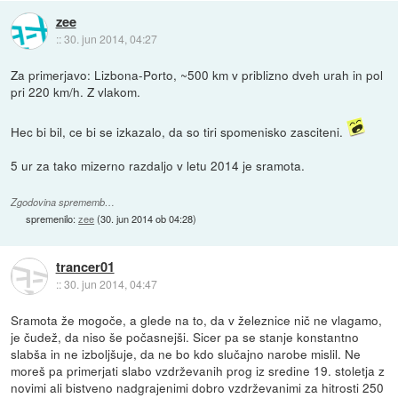
zee
::
30. jun 2014, 04:27
Za primerjavo: Lizbona-Porto, ~500 km v priblizno dveh urah in pol
pri 220 km/h. Z vlakom.
Hec bi bil, ce bi se izkazalo, da so tiri spomenisko zasciteni.
5 ur za tako mizerno razdaljo v letu 2014 je sramota.
Zgodovina sprememb…
spremenilo:
zee
(
30. jun 2014 ob 04:28
)
trancer01
::
30. jun 2014, 04:47
Sramota že mogoče, a glede na to, da v železnice nič ne vlagamo,
je čudež, da niso še počasnejši. Sicer pa se stanje konstantno
slabša in ne izboljšuje, da ne bo kdo slučajno narobe mislil. Ne
moreš pa primerjati slabo vzdrževanih prog iz sredine 19. stoletja z
novimi ali bistveno nadgrajenimi dobro vzdrževanimi za hitrosti 250