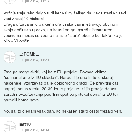
::
1. jul 2014, 09:16
Vožnja traja tako dolgo tudi ker vsi mi želimo da vlak ustavi v vsaki
vasi z vsaj 10 hiškami.
Draga država smo pa ker mora vsaka vas imeti svojo občino in
svojo občinsko upravo, na kateri pa ne moreš ničesar urediti,
večinoma moraš še vedno na tisto "staro" občino kot takrat ko je
bilo ~60 občin.
...:TOMI:...
::
1. jul 2014, 09:28
Zato pa mene skrbi, kaj bo z EU projekti. Povsod vidimo
"sofinancirano iz EU skladov". Narediti je eno in to je skoraj
najceneje, vzdrževati pa je dolgoročno drago. Če prevrtim čas
naprej, bomo v roku 20-30 let te projekte, ki jih gradijo danes
zaradi nevzdrževanja podrli in spet bo pritekel denar iz EU ter
naredili bomo nove.
No, saj to gledam vsak dan, ko nekaj let staro cesto frezajo ven.
jest10
::
1. jul 2014, 09:39