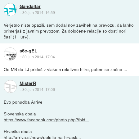
Gandalfar
::
30. jun 2014, 16:59
Verjetno niste opazili, sem dodal nov zavihek na prevozu, da lahko
primerjaš z javnim prevozom. Za določene relacije so dosti nori
časi (11 ur+).
s6c-gEL
::
30. jun 2014, 17:04
Od MB do LJ prideš z vlakom relativno hitro, potem se začne ...
MisterR
::
30. jun 2014, 17:06
Evo ponudba Arrive
Slovenska obala
https://www.facebook.com/photo.php?fbid...
Hrvaška obala
http://arriva.si/news/poletje-na-hrvask...