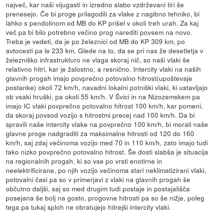
največ, kar naši vijugasti in izredno slabo vzdrževani tiri še
prenesejo. Če bi proge prilagodili za vlake z nagibno tehniko, bi
lahko s pendolinom od MB do KP prišel v okoli treh urah. Za kaj
več pa bi bilo potrebno večino prog narediti povsem na novo.
Treba je vedeti, da je po železnici od MB do KP 309 km, po
avtocesti pa le 233 km. Glede na to, da se pri nas že desetletja v
železniško infrastrukturo ne vlaga skoraj nič, so naši vlaki še
relativno hitri, kar je žalostno, a resnično. Intercity vlaki na naših
glavnih progah imajo povprečno potovalno hitrost(upoštevaje
postanke) okoli 72 km/h, navadni lokalni potniški vlaki, ki ustavljajo
ob vsaki hruški, pa okoli 55 km/h. V Švici in na Nizozemskem pa
imajo IC vlaki povprečno potovalno hitrost 100 km/h, kar pomeni,
da skoraj povsod vozijo s hitrostmi precej nad 100 km/h. Da bi
spravili naše intercity vlake na povprečno 100 km/h, bi morali naše
glavne proge nadgraditi za maksimalne hitrosti od 120 do 160
km/h, saj zdaj večinoma vozijo med 70 in 110 km/h, zato imajo tudi
tako nizko povprečno potovalno hitrost. Še dosti slabša je situacija
na regionalnih progah, ki so vse po vrsti enotirne in
neelektrificirane, po njih vozijo večinoma stari neklimatizirani vlaki,
potovalni časi pa so v primerjavi z vlaki na glavnih progah še
občutno daljši, saj so med drugim tudi postaje in postajališča
posejana še bolj na gosto, progovne hitrosti pa so še nižje, poleg
tega pa tukaj sploh ne obratujejo hitrejši intercity vlaki.