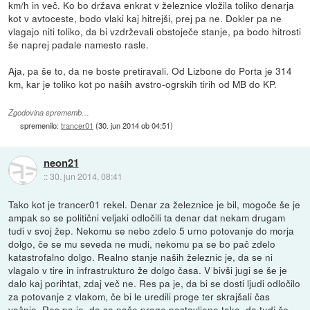
km/h in več. Ko bo država enkrat v železnice vložila toliko denarja
kot v avtoceste, bodo vlaki kaj hitrejši, prej pa ne. Dokler pa ne
vlagajo niti toliko, da bi vzdrževali obstoječe stanje, pa bodo hitrosti
še naprej padale namesto rasle.
Aja, pa še to, da ne boste pretiravali. Od Lizbone do Porta je 314
km, kar je toliko kot po naših avstro-ogrskih tirih od MB do KP.
Zgodovina sprememb…
spremenilo:
trancer01
(
30. jun 2014 ob 04:51
)
neon21
::
30. jun 2014, 08:41
Tako kot je trancer01 rekel. Denar za železnice je bil, mogoče še je
ampak so se politični veljaki odločili ta denar dat nekam drugam
tudi v svoj žep. Nekomu se nebo zdelo 5 urno potovanje do morja
dolgo, če se mu seveda ne mudi, nekomu pa se bo pač zdelo
katastrofalno dolgo. Realno stanje naših železnic je, da se ni
vlagalo v tire in infrastrukturo že dolgo časa. V bivši jugi se še je
dalo kaj porihtat, zdaj več ne. Res pa je, da bi se dosti ljudi odločilo
za potovanje z vlakom, če bi le uredili proge ter skrajšali čas
vožnje. Res pa je, da so naše proge postavljene tako, da tudi če