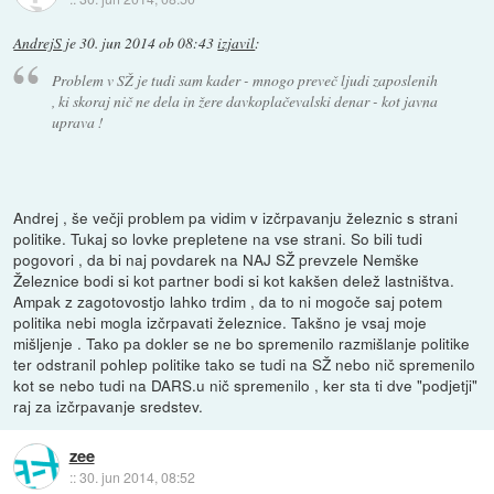
AndrejS
je
30. jun 2014 ob 08:43
izjavil
:
Problem v SŽ je tudi sam kader - mnogo preveč ljudi zaposlenih
, ki skoraj nič ne dela in žere davkoplačevalski denar - kot javna
uprava !
Andrej , še večji problem pa vidim v izčrpavanju železnic s strani
politike. Tukaj so lovke prepletene na vse strani. So bili tudi
pogovori , da bi naj povdarek na NAJ SŽ prevzele Nemške
Železnice bodi si kot partner bodi si kot kakšen delež lastništva.
Ampak z zagotovostjo lahko trdim , da to ni mogoče saj potem
politika nebi mogla izčrpavati železnice. Takšno je vsaj moje
mišljenje . Tako pa dokler se ne bo spremenilo razmišlanje politike
ter odstranil pohlep politike tako se tudi na SŽ nebo nič spremenilo
kot se nebo tudi na DARS.u nič spremenilo , ker sta ti dve "podjetji"
raj za izčrpavanje sredstev.
zee
::
30. jun 2014, 08:52