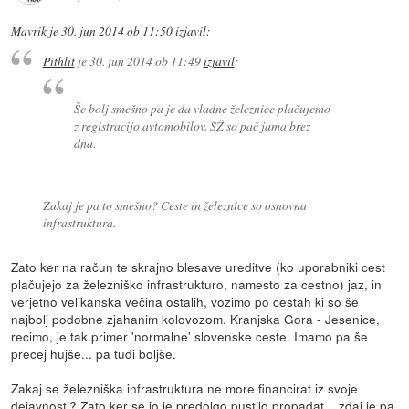
Mavrik
je
30. jun 2014 ob 11:50
izjavil
:
Pithlit
je
30. jun 2014 ob 11:49
izjavil
:
Še bolj smešno pa je da vladne železnice plačujemo
z registracijo avtomobilov. SŽ so pač jama brez
dna.
Zakaj je pa to smešno? Ceste in železnice so osnovna
infrastruktura.
Zato ker na račun te skrajno blesave ureditve (ko uporabniki cest
plačujejo za železniško infrastrukturo, namesto za cestno) jaz, in
verjetno velikanska večina ostalih, vozimo po cestah ki so še
najbolj podobne zjahanim kolovozom. Kranjska Gora - Jesenice,
recimo, je tak primer 'normalne' slovenske ceste. Imamo pa še
precej hujše... pa tudi boljše.
Zakaj se železniška infrastruktura ne more financirat iz svoje
dejavnosti? Zato ker se jo je predolgo pustilo propadat... zdaj je pa