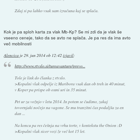
Zdaj si pa lahko vsak sam izračuna kaj se splača.
Kok je pa sploh karta za vlak Mb-Kp? Se mi zdi da je vlak še
vseeno ceneje, tako da se avto ne splača. Je pa res da ima avto
več mobilnosti
Alencica
je
29. jun 2014 ob 12:42
izjavil
:
http://www.rtvslo.si/tureavanture/prevo...
Tole je link do članka z rtvslo.
>Kopalni vlak odpelje iz Maribora vsak dan ob treh in 40 minut,
v Koper pa prispe ob osmi uri in 35 minut.
Pet ur za vožnjo v letu 2014. In potem se čudimo, zakaj
tovornjaki nočejo na vagone. Se mu tranzitni čas podaljša za en
dan ...
Na koncu pa res češnja na vrhu torte, v kontekstu the Onion :D
>Kopalni vlak sicer vozi že več kot 15 let.