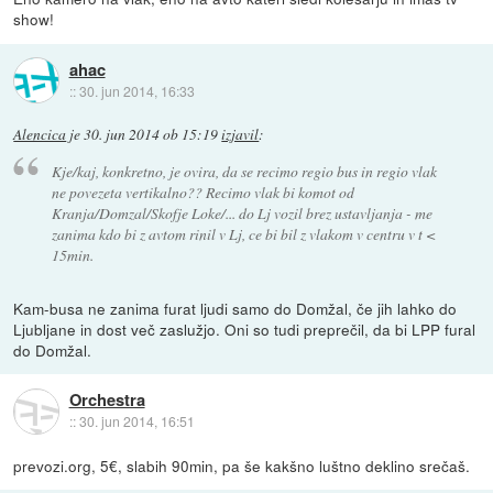
show!
ahac
::
30. jun 2014, 16:33
Alencica
je
30. jun 2014 ob 15:19
izjavil
:
Kje/kaj, konkretno, je ovira, da se recimo regio bus in regio vlak
ne povezeta vertikalno?? Recimo vlak bi komot od
Kranja/Domzal/Skofje Loke/... do Lj vozil brez ustavljanja - me
zanima kdo bi z avtom rinil v Lj, ce bi bil z vlakom v centru v t <
15min.
Kam-busa ne zanima furat ljudi samo do Domžal, če jih lahko do
Ljubljane in dost več zaslužjo. Oni so tudi preprečil, da bi LPP fural
do Domžal.
Orchestra
::
30. jun 2014, 16:51
prevozi.org, 5€, slabih 90min, pa še kakšno luštno deklino srečaš.