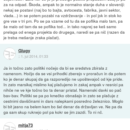
za na odpad. Škoda, ampak to je normalno stanje duha v sloveniji:
nekaj se postavi (naj bo to bajta, avtocesta, fabrika, javni sektor,
vlada...) in se potem pozabi na vzdrževanje - in pol jok in stok ko
gre vse v tri pm. Po se pa vzame od tu da se poflika malo tam, pa
še malo od tam da se poflika tod... in tako naprej se keš samo
prelaga od enega projekta do drugega, naredi se pa nič (razen da
je treba mešanje zraka plačat).
Glugy
::
1. jul 2014, 01:33
Ja in točno zato politiki nočejo da bi se sredstva zbirala z
namenom. Hočjo da se vsi prihodki zberejo v proračun in da potem
ko je denar skupaj da ga razporedijo ne upoštevajoč od kje pride.
In zato marsikaj mislimo kaj plačujemo in zakaj ampak v resnici pa
nihče ne ve kje točno bo ta denar pristal. Namenski davki so pač
bav-bav. Politiki se pa po kmečko obnašajo in zato se plačuje z
cestnimi davščinami in dars nalepkami posredno železnico. Moglo
bi bit jasno na belem kam bo šel denar da državljan ve. Ne pa da
ga sam skup ruknejo pol pa kokr se jim zazdi. To ni nč.
mitja73