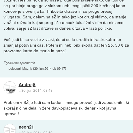
se porihtajo proge ga z vlakom nebi mogli pičit 200 km/h saj konc
koncev je slovenija kar hribovita država in so proge precej
vijugaste. Sam, delam na sŽ in tako jaz kot drugi vidimo, da stanje
v sŽ ni rožnato kaj se prog tiče ampak tukaj žal vidim da nimamo
vpliva, saj je sŽ last države in danes država v lasti politike.
Več ljudi bi se vozilo z vlaki, če bi se le uredila infrastrukutra ter
zmanjal potovalni čas. Potem mi nebi bilo škoda dat teh 25, 30 € za
provratno karto do morja in nazaj.
Zgodovina sprememb…
polepsal:
Mavrik
(
30. jun 2014 ob 09:47
)
AndrejS
::
30. jun 2014, 08:43
Problem v SŽ je tudi sam kader - mnogo preveč ljudi zaposlenih , ki
skoraj nič ne dela in žere davkoplačevalski denar - kot javna
uprava !
neon21
::
30. jun 2014, 08:50