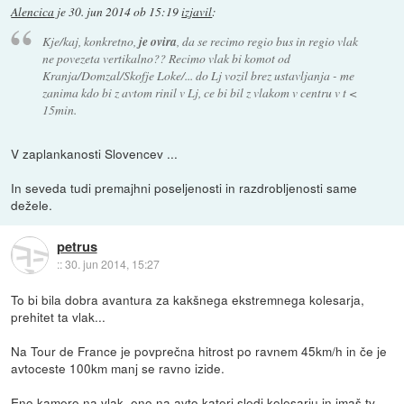
Alencica
je
30. jun 2014 ob 15:19
izjavil
:
Kje/kaj, konkretno,
je ovira
, da se recimo regio bus in regio vlak
ne povezeta vertikalno?? Recimo vlak bi komot od
Kranja/Domzal/Skofje Loke/... do Lj vozil brez ustavljanja - me
zanima kdo bi z avtom rinil v Lj, ce bi bil z vlakom v centru v t <
15min.
V zaplankanosti Slovencev ...
In seveda tudi premajhni poseljenosti in razdrobljenosti same
dežele.
petrus
::
30. jun 2014, 15:27
To bi bila dobra avantura za kakšnega ekstremnega kolesarja,
prehitet ta vlak...
Na Tour de France je povprečna hitrost po ravnem 45km/h in če je
avtoceste 100km manj se ravno izide.
Eno kamero na vlak, eno na avto kateri sledi kolesarju in imaš tv