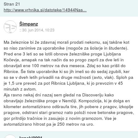
Stran 21
http://www.vrhnika.si/datoteke/14944Nas...
Šimpanz
::
30. jun 2014, 10:23
Ma železnice bi že zdavnaj morali prodati nekomu, saj takšne kot
so niso zanimive za uporabnike (mogoče za šolarje in študente).
Pred ene 3 leti so se lotili obnove železniške proge Ljubljana
Kočevje, amapak na tak način da so progo zaprli za dve leti in
obnavljali ene 100 metrov na dva meseca. Zdaj so kao prišli do
Ribnice. Še tiste uporabnike ki so jih imeli so do sedaj zgubili, ker
so se v dveh letih privadili na druge možnosti (avto, vlak). Sploh pa
je 1,5 ure preveč za pot Ribnica Ljubljana, ki jo prevozim v 45
minutah z avtom.
Aja ravno nekaj dni nazaj sem gledal na Discoveriju kako
obnavljajo železniške proge v Nemčiji. Kompozicija, ki je dolga en
kilometer avtomatizirano odšraufa tire, jih pobere z pragov, izkoplje
pragove, odstrani stari gramoz nato položi nove betonske pragove,
gor pritrdijo tračnice in zasujejo z novim gramozom. Vse je
avtomatizirano hitrost pa je 250 metrov na uro.
krneki0001