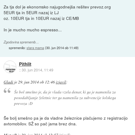
Za tja dol je ekonomsko najugodnejša rešitev prevoz.org
5EUR tja in 5EUR nazaj iz LJ
oz. 10EUR tja in 10EUR nazaj iz CE/MB
In je mucho mucho espresso...
Zgodovina sprememb…
spremenilo:
stara mama
(
30. jun 2014 ob 11:49
)
Pithlit
::
30. jun 2014, 11:49
Gladi
je
29. jun 2014 ob 12:46
izjavil
:
Še bol smešno je, da je vlada vzela denar, ki ga je namenila za
posodabljanje želetnic ter ga namenila za subvencije šolskega
prevoza :D
Še bolj smešno pa je da vladne železnice plačujemo z registracijo
avtomobilov. SŽ so pač jama brez dna.