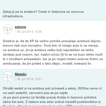
Zakaj je pa to smešno? Ceste in železnice so osnovna
infrastruktura.
estons
::
30. jun 2014, 12:35
Smešno je, da do KP še vedno potnike prevažajo avtobusi čeprav
tovorni vlak vozi normalno. Torej tisti, ki nimajo avta in ne morejo
na avtobus oz. jim je avtobus veliko bolj nepraktičen se lahko
obrišejo pod nosom, npr. majhni otroci (ki bi se na busu lahko vozili
le v otroškem avtosedežu, kar je po mojem totalni science fiction za
avtobusarje, da jim prideš s tako idejo), invalidi, kolesarji itn.
Malajlo
::
30. jun 2014, 13:21
Otroški sedež si na avtobus pač prineseš s seboj. ISOfixa ravno ni
na vseh sedežih, varnostni pas se pa najde.
Je pa javni prevoz za familije precej dražja in časovno potratna
izbira kot avto. Z vlakom smo sicer enkrat naredili pustolovščino iz