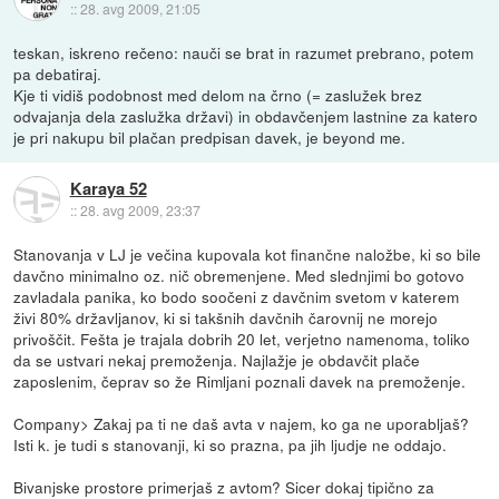
::
28. avg 2009, 21:05
teskan, iskreno rečeno: nauči se brat in razumet prebrano, potem
pa debatiraj.
Kje ti vidiš podobnost med delom na črno (= zaslužek brez
odvajanja dela zaslužka državi) in obdavčenjem lastnine za katero
je pri nakupu bil plačan predpisan davek, je beyond me.
Karaya 52
::
28. avg 2009, 23:37
Stanovanja v LJ je večina kupovala kot finančne naložbe, ki so bile
davčno minimalno oz. nič obremenjene. Med slednjimi bo gotovo
zavladala panika, ko bodo soočeni z davčnim svetom v katerem
živi 80% državljanov, ki si takšnih davčnih čarovnij ne morejo
privoščit. Fešta je trajala dobrih 20 let, verjetno namenoma, toliko
da se ustvari nekaj premoženja. Najlažje je obdavčit plače
zaposlenim, čeprav so že Rimljani poznali davek na premoženje.
Company> Zakaj pa ti ne daš avta v najem, ko ga ne uporabljaš?
Isti k. je tudi s stanovanji, ki so prazna, pa jih ljudje ne oddajo.
Bivanjske prostore primerjaš z avtom? Sicer dokaj tipično za