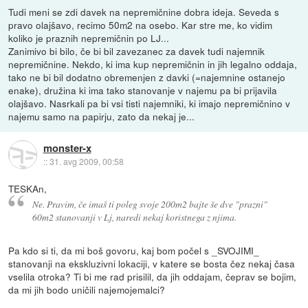
Tudi meni se zdi davek na nepremičnine dobra ideja. Seveda s
pravo olajšavo, recimo 50m2 na osebo. Kar stre me, ko vidim
koliko je praznih nepremičnin po LJ...
Zanimivo bi bilo, če bi bil zavezanec za davek tudi najemnik
nepremičnine. Nekdo, ki ima kup nepremičnin in jih legalno oddaja,
tako ne bi bil dodatno obremenjen z davki (=najemnine ostanejo
enake), družina ki ima tako stanovanje v najemu pa bi prijavila
olajšavo. Nasrkali pa bi vsi tisti najemniki, ki imajo nepremičnino v
najemu samo na papirju, zato da nekaj je...
monster-x
::
31. avg 2009, 00:58
TESKAn,
Ne. Pravim, če imaš ti poleg svoje 200m2 bajte še dve "prazni"
60m2 stanovanji v Lj, naredi nekaj koristnega z njima.
Pa kdo si ti, da mi boš govoru, kaj bom počel s _SVOJIMI_
stanovanji na ekskluzivni lokaciji, v katere se bosta čez nekaj časa
vselila otroka? Ti bi me rad prisilil, da jih oddajam, čeprav se bojim,
da mi jih bodo uničili najemojemalci?