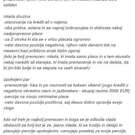
soliden
mlada druzina
-stanovanje na kredit ali v najemu
-oba pridna, solana in se naprej izobrazujeta in dobivata nekaj
nadpovprecno placo
-za 2 otroka ki sta se v vrtcu placata ogromno
-neto davcna pozicija negativna. njihov neto denarni tok na
mesecni bazi priblizno enak tistim zgoraj
(kdo je bolj premozen: mlada, ki imata samo placo in s tem skusata
nekaj narediti ali starejsa, ki imata premozenje in nic ne delata, da
bi jim bilo bolje in se slepata na vseh straneh)
upokojeni par
-premozenje: hisa in po moznosti se kaksen vikend (yugo krediti z
negativno obrestno mero in jazbinskem - skupaj recimo 500k EUR)
-penzija na nivoju minimalne place
-neto davcna pozicija pozitivna, saj desus dobro opravlja svojo
vlogo
kdo od treh je najbolj premozen in koga se je odlocila vlada
obdavciti se bolj kot je ze. jasno mlade, ki se trudijo in delajo in
placujejo penzije upokojenim. varcujejo posebej za svoje penzije,