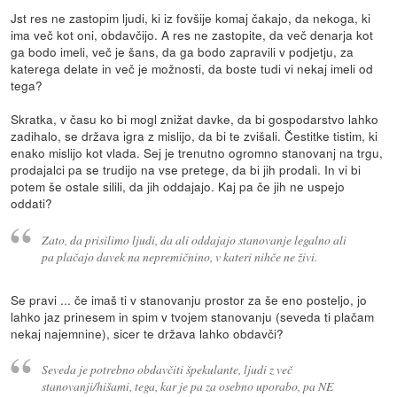
Jst res ne zastopim ljudi, ki iz fovšije komaj čakajo, da nekoga, ki
ima več kot oni, obdavčijo. A res ne zastopite, da več denarja kot
ga bodo imeli, več je šans, da ga bodo zapravili v podjetju, za
katerega delate in več je možnosti, da boste tudi vi nekaj imeli od
tega?
Skratka, v času ko bi mogl znižat davke, da bi gospodarstvo lahko
zadihalo, se država igra z mislijo, da bi te zvišali. Čestitke tistim, ki
enako mislijo kot vlada. Sej je trenutno ogromno stanovanj na trgu,
prodajalci pa se trudijo na vse pretege, da bi jih prodali. In vi bi
potem še ostale silili, da jih oddajajo. Kaj pa če jih ne uspejo
oddati?
Zato, da prisilimo ljudi, da ali oddajajo stanovanje legalno ali
pa plačajo davek na nepremičnino, v kateri nihče ne živi.
Se pravi ... če imaš ti v stanovanju prostor za še eno posteljo, jo
lahko jaz prinesem in spim v tvojem stanovanju (seveda ti plačam
nekaj najemnine), sicer te država lahko obdavči?
Seveda je potrebno obdavčiti špekulante, ljudi z več
stanovanji/hišami, tega, kar je pa za osebno uporabo, pa NE