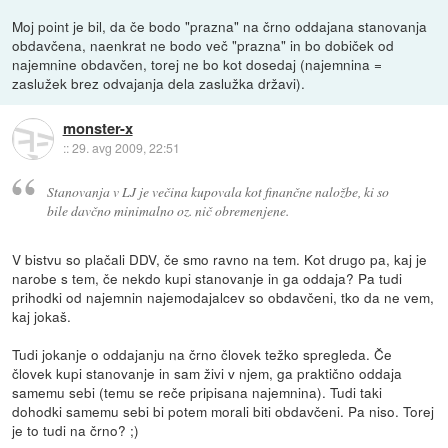
Moj point je bil, da če bodo "prazna" na črno oddajana stanovanja
obdavčena, naenkrat ne bodo več "prazna" in bo dobiček od
najemnine obdavčen, torej ne bo kot dosedaj (najemnina =
zaslužek brez odvajanja dela zaslužka državi).
monster-x
::
29. avg 2009, 22:51
Stanovanja v LJ je večina kupovala kot finančne naložbe, ki so
bile davčno minimalno oz. nič obremenjene.
V bistvu so plačali DDV, če smo ravno na tem. Kot drugo pa, kaj je
narobe s tem, če nekdo kupi stanovanje in ga oddaja? Pa tudi
prihodki od najemnin najemodajalcev so obdavčeni, tko da ne vem,
kaj jokaš.
Tudi jokanje o oddajanju na črno človek težko spregleda. Če
človek kupi stanovanje in sam živi v njem, ga praktično oddaja
samemu sebi (temu se reče pripisana najemnina). Tudi taki
dohodki samemu sebi bi potem morali biti obdavčeni. Pa niso. Torej
je to tudi na črno? ;)