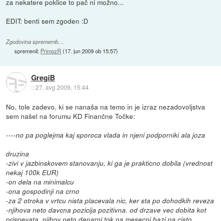
za nekatere poklice to pač ni možno...
EDIT: benti sem zgoden :D
Zgodovina sprememb…
spremenil:
PrimozR
(
17. jun 2009 ob 15:57
)
GregiB
::
27. avg 2009, 15:44
No, tole zadevo, ki se nanaša na temo in je izraz nezadovoljstva
sem našel na forumu KD Finančne Točke:
----no pa poglejma kaj sporoca vlada in njeni podporniki ala joza
druzina
-zivi v jazbinskovem stanovanju, ki ga je prakticno dobila (vrednost
nekaj 100k EUR)
-on dela na minimalcu
-ona gospodinji na crno
-za 2 otroka v vrtcu nista placevala nic, ker sta po dohodkih reveza
-njihova neto davcna pozicija pozitivna. od drzave vec dobita kot
prispevata. njihov neto denarni tok na mesecni bazi pa cisto