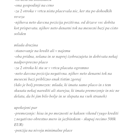
-ona gospodinji na crno
-za 2 otroka v vrtcu nista placevala nic, ker sta po dohodkih
reveza
-njihova neto davcna pozicija pozitivna. od drzave vec dobita
kot prispevata. njihov neto denarni tok na mesecni bazi pa cisto
soliden
mlada druzina
-stanovanje na kredit ali v najemu
-oba pridna, solana in se naprej izobrazujeta in dobivata nekaj
nadpovprecno placo
-za 2 otroka ki sta se v vrtcu placata ogromno
-neto davcna pozicija negativna. njihov neto denarni tok na
mesecni bazi priblizno enak tistim zgoraj
(kdo je bolj premozen: mlada, ki imata samo placo in s tem
skusata nekaj narediti ali starejsa, ki imata premozenje in nic ne
delata, da bi jim bilo bolje in se slepata na vseh straneh)
upokojeni par
-premozenje: hisa in po moznosti se kaksen vikend (yugo krediti
z negativno obrestno mero in jazbinskem - skupaj recimo 500k
EUR)
-penzija na nivoju minimalne place