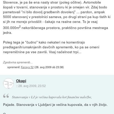
Slovence, je pa še ena nasty stvar (poleg očitne). Avtomobile
šopaš v tovarni, stanovanja v prostoru ki je omejen vir. Zdaj bodo
pametovali "ni bilo dovolj gradbenih dovolenj" ... pardon, ampak
5000 stanovanj v prestolnici sameva, po drugi strani pa kup tistih ki
si jih ne morejo privoščit - čakajo na realne cene. To je vsaj
2
300.000m
nekoriščenega prostora, praktično površina mestnega
jedra.
Poleg tega je "čudno" kako nekateri ne komentirajo
predlaganih/umaknjenih davčnih sprememb, ko pa se omeni
nepremičnine pa vse završi. Vsaj načelnost trpi...
Zgodovina sprememb…
spremenil:
Karaya 52
(
28. avg 2009 ob 23:38
)
Okapi
::
28. avg 2009, 23:52
Stanovanja v LJ je večina kupovala kot finančne naložbe,
Pajade. Stanovanja v Ljubljani je večina kupovala, da v njih živijo.
O.