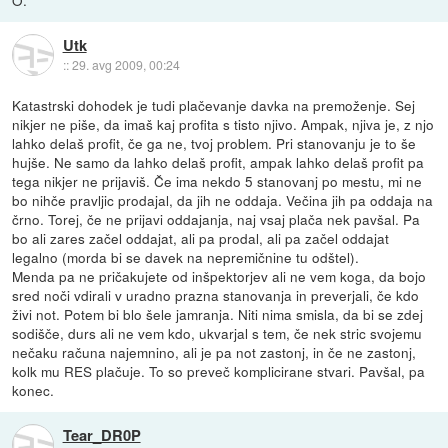
Utk
::
29. avg 2009, 00:24
Katastrski dohodek je tudi plačevanje davka na premoženje. Sej
nikjer ne piše, da imaš kaj profita s tisto njivo. Ampak, njiva je, z njo
lahko delaš profit, če ga ne, tvoj problem. Pri stanovanju je to še
hujše. Ne samo da lahko delaš profit, ampak lahko delaš profit pa
tega nikjer ne prijaviš. Če ima nekdo 5 stanovanj po mestu, mi ne
bo nihče pravljic prodajal, da jih ne oddaja. Večina jih pa oddaja na
črno. Torej, če ne prijavi oddajanja, naj vsaj plača nek pavšal. Pa
bo ali zares začel oddajat, ali pa prodal, ali pa začel oddajat
legalno (morda bi se davek na nepremičnine tu odštel).
Menda pa ne pričakujete od inšpektorjev ali ne vem koga, da bojo
sred noči vdirali v uradno prazna stanovanja in preverjali, če kdo
živi not. Potem bi blo šele jamranja. Niti nima smisla, da bi se zdej
sodišče, durs ali ne vem kdo, ukvarjal s tem, če nek stric svojemu
nečaku računa najemnino, ali je pa not zastonj, in če ne zastonj,
kolk mu RES plačuje. To so preveč komplicirane stvari. Pavšal, pa
konec.
Tear_DR0P