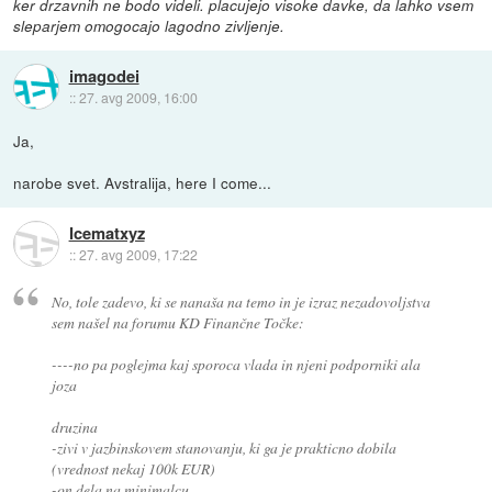
ker drzavnih ne bodo videli. placujejo visoke davke, da lahko vsem
sleparjem omogocajo lagodno zivljenje.
imagodei
::
27. avg 2009, 16:00
Ja,
narobe svet. Avstralija, here I come...
Icematxyz
::
27. avg 2009, 17:22
No, tole zadevo, ki se nanaša na temo in je izraz nezadovoljstva
sem našel na forumu KD Finančne Točke:
----no pa poglejma kaj sporoca vlada in njeni podporniki ala
joza
druzina
-zivi v jazbinskovem stanovanju, ki ga je prakticno dobila
(vrednost nekaj 100k EUR)
-on dela na minimalcu