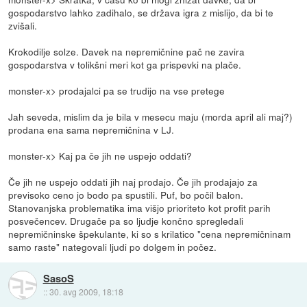
gospodarstvo lahko zadihalo, se država igra z mislijo, da bi te
zvišali.
Krokodilje solze. Davek na nepremičnine pač ne zavira
gospodarstva v tolikšni meri kot ga prispevki na plače.
monster-x> prodajalci pa se trudijo na vse pretege
Jah seveda, mislim da je bila v mesecu maju (morda april ali maj?)
prodana ena sama nepremičnina v LJ.
monster-x> Kaj pa če jih ne uspejo oddati?
Če jih ne uspejo oddati jih naj prodajo. Če jih prodajajo za
previsoko ceno jo bodo pa spustili. Puf, bo počil balon.
Stanovanjska problematika ima višjo prioriteto kot profit parih
posvečencev. Drugače pa so ljudje končno spregledali
nepremičninske špekulante, ki so s krilatico "cena nepremičninam
samo raste" nategovali ljudi po dolgem in počez.
SasoS
::
30. avg 2009, 18:18