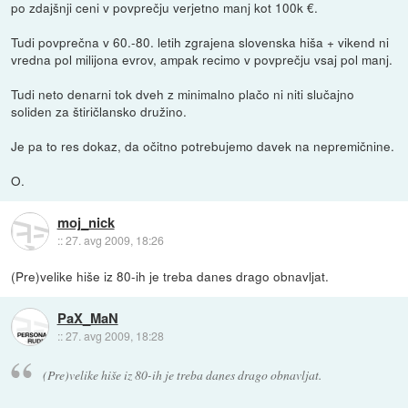
po zdajšnji ceni v povprečju verjetno manj kot 100k €.
Tudi povprečna v 60.-80. letih zgrajena slovenska hiša + vikend ni
vredna pol milijona evrov, ampak recimo v povprečju vsaj pol manj.
Tudi neto denarni tok dveh z minimalno plačo ni niti slučajno
soliden za štiričlansko družino.
Je pa to res dokaz, da očitno potrebujemo davek na nepremičnine.
O.
moj_nick
::
27. avg 2009, 18:26
(Pre)velike hiše iz 80-ih je treba danes drago obnavljat.
PaX_MaN
::
27. avg 2009, 18:28
(Pre)velike hiše iz 80-ih je treba danes drago obnavljat.