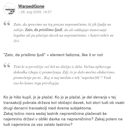
WarpedGone
::
28. avg 2009, 16:57
Zato, da spravimo na trg prazne nepremičnine, ki jih ljudje ne
rabijo.
Zato, da prisilimo ljudi
, da ali oddajajo stanovanje
legalno ali pa plačajo davek na nepremičnino, v kateri nihče ne
živi.
"Zato, da prisilimo ljudi" = element fašizma, like it or not
Tisti ki si prvoščijo več hiš ne služijo iz dela. Večina njihovega
dohodka izhaja iz premoženja. Zdj, če je delo močno obdavčeno,
premoženje pa ni... Kaj si naj mislim o teh "uspešnežih"? Vsak
čas bo konec tega privilegija.
Ko je hišo kupil, jo je plačal. Ko jo je plačal, je del denarja v tej
transakciji pobrala država kot običajni davek, kot stori tudi ob vsaki
drugi denarni transakciji med dvema subjektoma.
Zakaj točno mora sedaj lastnik nepremičnine plačevati še
najemnino državi v obliki davka na nepremičnino? Zakaj potem ne
tudi najemnina za vso ostalo lastnino?