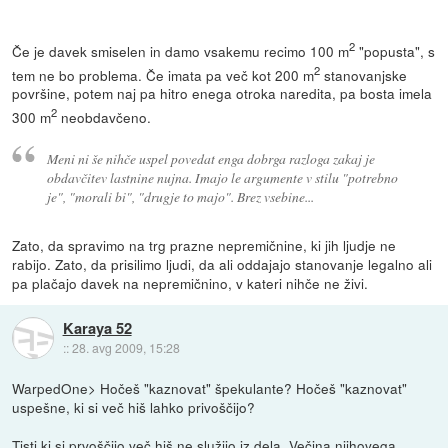
2
Če je davek smiselen in damo vsakemu recimo 100 m
"popusta", s
2
tem ne bo problema. Če imata pa več kot 200 m
stanovanjske
površine, potem naj pa hitro enega otroka naredita, pa bosta imela
2
300 m
neobdavčeno.
Meni ni še nihče uspel povedat enga dobrga razloga zakaj je
obdavčitev lastnine nujna. Imajo le argumente v stilu "potrebno
je", "morali bi", "drugje to majo". Brez vsebine...
Zato, da spravimo na trg prazne nepremičnine, ki jih ljudje ne
rabijo. Zato, da prisilimo ljudi, da ali oddajajo stanovanje legalno ali
pa plačajo davek na nepremičnino, v kateri nihče ne živi.
Karaya 52
::
28. avg 2009, 15:28
WarpedOne> Hočeš "kaznovat" špekulante? Hočeš "kaznovat"
uspešne, ki si več hiš lahko privoščijo?
Tisti ki si prvoščijo več hiš ne služijo iz dela. Večina njihovega