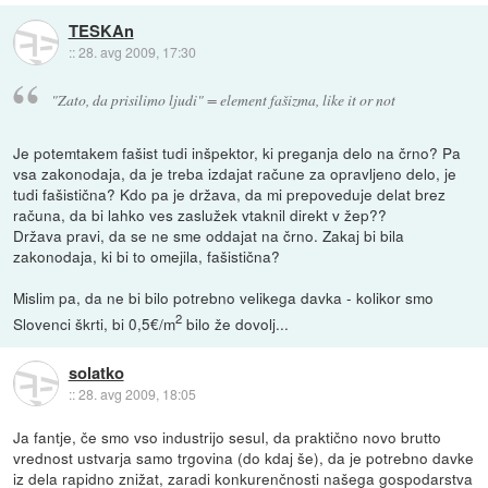
TESKAn
::
28. avg 2009, 17:30
"Zato, da prisilimo ljudi" = element fašizma, like it or not
Je potemtakem fašist tudi inšpektor, ki preganja delo na črno? Pa
vsa zakonodaja, da je treba izdajat račune za opravljeno delo, je
tudi fašistična? Kdo pa je država, da mi prepoveduje delat brez
računa, da bi lahko ves zaslužek vtaknil direkt v žep??
Država pravi, da se ne sme oddajat na črno. Zakaj bi bila
zakonodaja, ki bi to omejila, fašistična?
Mislim pa, da ne bi bilo potrebno velikega davka - kolikor smo
2
Slovenci škrti, bi 0,5€/m
bilo že dovolj...
solatko
::
28. avg 2009, 18:05
Ja fantje, če smo vso industrijo sesul, da praktično novo brutto
vrednost ustvarja samo trgovina (do kdaj še), da je potrebno davke
iz dela rapidno znižat, zaradi konkurenčnosti našega gospodarstva