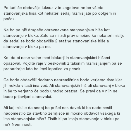
Pa tudi če obdavčijo luksuz v to zagotovo ne bo všteta
stanovanjska hiša kot nekateri sedaj razmišljate po dolgem in
počez.
Ne bo pa nič drugače obravnavana stanovanjska hiša kot
stanovanje v bloku. Zato se mi zdi prav smešno ko nekateri mislijo
da sedaj se bodo obdavčile 2 etažne stanovanjske hiše a
stanovanje v bloku pa ne.
Kot da bi neke vojne med blokarji in stanovanjskimi hišami
opazoval. Pojdite raje v peskovnik z takšnim razmišljanjem pa se
preparirajte kdo bo imel lopatico za pesek.
Če bodo obdavčili dodatno nepremičnine bodo verjetno tiste kjer
jih nekdo v lasti ima več. Ali stanovanjskih hiš ali stanovanj v bloku
in še to verjetno če bodo uradno prazna. Se pravi da v njih ne
bodo prijavljeni stanovalci.
Ali kaj mislite da sedaj bo prišel nek davek ki bo nadomestil
nadomestilo za stavbno zemljišče in močno obdavčil vsakega ki
ima stanovanjsko hišo? Tistih ki pa imajo stanovanje v bloku pa
ne? Neumnosti.