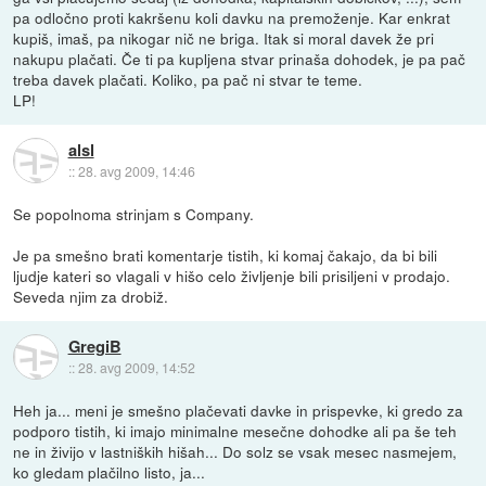
pa odločno proti kakršenu koli davku na premoženje. Kar enkrat
kupiš, imaš, pa nikogar nič ne briga. Itak si moral davek že pri
nakupu plačati. Če ti pa kupljena stvar prinaša dohodek, je pa pač
treba davek plačati. Koliko, pa pač ni stvar te teme.
LP!
alsl
::
28. avg 2009, 14:46
Se popolnoma strinjam s Company.
Je pa smešno brati komentarje tistih, ki komaj čakajo, da bi bili
ljudje kateri so vlagali v hišo celo življenje bili prisiljeni v prodajo.
Seveda njim za drobiž.
GregiB
::
28. avg 2009, 14:52
Heh ja... meni je smešno plačevati davke in prispevke, ki gredo za
podporo tistih, ki imajo minimalne mesečne dohodke ali pa še teh
ne in živijo v lastniških hišah... Do solz se vsak mesec nasmejem,
ko gledam plačilno listo, ja...