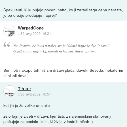
Špekulanti, ki kupujejo poceni nafto, ko ji zaradi tega cena naraste,
jo pa dražjo prodajajo naprej?
WarpedGone
::
30. avg 2009, 16:21
Ne. Pravim, če imaš ti poleg svoje 200m2 bajte še dve "prazni"
60m2 stanovanji v Lj, naredi nekaj koristnega z njima.
Sem, ob nakupu teh hiš sm državi plačal davek. Seveda, nekaterim
ni nikoli dovolj...
T-h-o-r
::
30. avg 2009, 16:51
kot jih je že veliko omenilo
zelo fajn je živeti v državi, kjer tisti, z najemniškimi stanovanji
plačujejo za socialo tistih, ki živijo v lastnih hišah :)