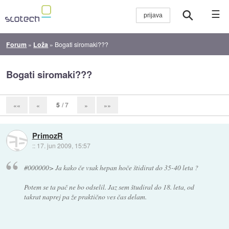
☰
Forum
»
Loža
»
Bogati siromaki???
Bogati siromaki???
5
/ 7
««
«
»
»»
PrimozR
::
17. jun 2009, 15:57
#000000> Ja kako če vsak hepan hoče štidirat do 35-40 leta ?
Potem se ta pač ne bo odselil. Jaz sem študiral do 18. leta, od
takrat naprej pa že praktično ves čas delam.