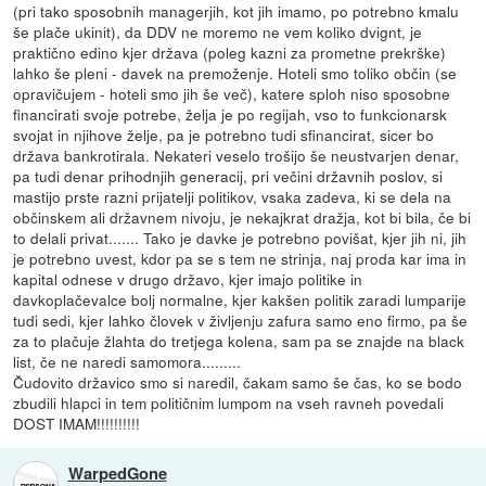
(pri tako sposobnih managerjih, kot jih imamo, po potrebno kmalu
še plače ukinit), da DDV ne moremo ne vem koliko dvignt, je
praktično edino kjer država (poleg kazni za prometne prekrške)
lahko še pleni - davek na premoženje. Hoteli smo toliko občin (se
opravičujem - hoteli smo jih še več), katere sploh niso sposobne
financirati svoje potrebe, želja je po regijah, vso to funkcionarsk
svojat in njihove želje, pa je potrebno tudi sfinancirat, sicer bo
država bankrotirala. Nekateri veselo trošijo še neustvarjen denar,
pa tudi denar prihodnjih generacij, pri večini državnih poslov, si
mastijo prste razni prijatelji politikov, vsaka zadeva, ki se dela na
občinskem ali državnem nivoju, je nekajkrat dražja, kot bi bila, če bi
to delali privat....... Tako je davke je potrebno povišat, kjer jih ni, jih
je potrebno uvest, kdor pa se s tem ne strinja, naj proda kar ima in
kapital odnese v drugo državo, kjer imajo politike in
davkoplačevalce bolj normalne, kjer kakšen politik zaradi lumparije
tudi sedi, kjer lahko človek v življenju zafura samo eno firmo, pa še
za to plačuje žlahta do tretjega kolena, sam pa se znajde na black
list, če ne naredi samomora.........
Čudovito državico smo si naredil, čakam samo še čas, ko se bodo
zbudili hlapci in tem političnim lumpom na vseh ravneh povedali
DOST IMAM!!!!!!!!!!
WarpedGone