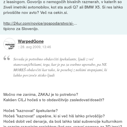
z leasingom. Govorijo o nemogočih bivalnih razmerah, v katerih so
živeli imetniki avtomobilov, kot sta audi Q7 ali BMW X5. Si res lahko
privoščite nov avto? Več na cekin.si.
http://24ur.com/novice/gospodarstvo/si-
...
tipicno za Slovenijo.
WarpedGone
::
28. avg 2009, 13:46
Seveda je potrebno obdavčiti špekulante, ljudi z več
stanovanji/hišami, tega, kar je pa za osebno uporabo, pa NE
MOREŠ obdavčiti kar tako, še posebej z nekimi stopnjami, ki
lahko povzroče stisko ljudi
Močno me zanima, ZAKAJ je to potrebno?
Kakšen CILJ hočeš s to obdavičitvijo zasledovat/dosečt?
Hočeš "kaznovat" špekulante?
Hočeš "kaznovat" uspešne, ki si več hiš lahko privoščijo?
Hočeš dobit več denarja, da boš lahko talal subvencije kulturnikom
in raznim razvojnim projektom (kot npr. razvoj pogona za 3D igre)?