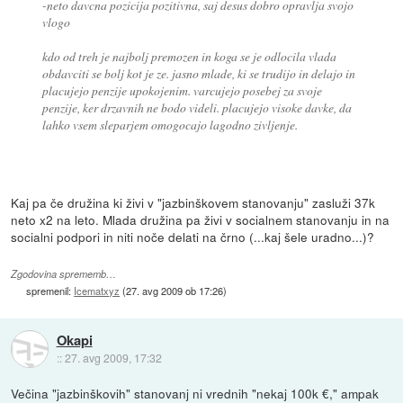
-neto davcna pozicija pozitivna, saj desus dobro opravlja svojo
vlogo
kdo od treh je najbolj premozen in koga se je odlocila vlada
obdavciti se bolj kot je ze. jasno mlade, ki se trudijo in delajo in
placujejo penzije upokojenim. varcujejo posebej za svoje
penzije, ker drzavnih ne bodo videli. placujejo visoke davke, da
lahko vsem sleparjem omogocajo lagodno zivljenje.
Kaj pa če družina ki živi v "jazbinškovem stanovanju" zasluži 37k
neto x2 na leto. Mlada družina pa živi v socialnem stanovanju in na
socialni podpori in niti noče delati na črno (...kaj šele uradno...)?
Zgodovina sprememb…
spremenil:
Icematxyz
(
27. avg 2009 ob 17:26
)
Okapi
::
27. avg 2009, 17:32
Večina "jazbinškovih" stanovanj ni vrednih "nekaj 100k €," ampak