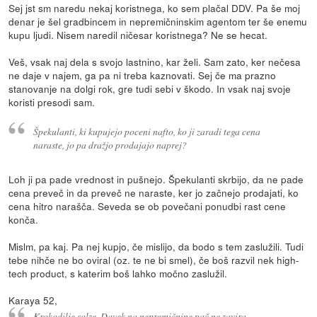
Sej jst sm naredu nekaj koristnega, ko sem plačal DDV. Pa še moj
denar je šel gradbincem in nepremičninskim agentom ter še enemu
kupu ljudi. Nisem naredil ničesar koristnega? Ne se hecat.
Veš, vsak naj dela s svojo lastnino, kar želi. Sam zato, ker nečesa
ne daje v najem, ga pa ni treba kaznovati. Sej če ma prazno
stanovanje na dolgi rok, gre tudi sebi v škodo. In vsak naj svoje
koristi presodi sam.
Špekulanti, ki kupujejo poceni nafto, ko ji zaradi tega cena
naraste, jo pa dražjo prodajajo naprej?
Loh ji pa pade vrednost in pušnejo. Špekulanti skrbijo, da ne pade
cena preveč in da preveč ne naraste, ker jo začnejo prodajati, ko
cena hitro narašča. Seveda se ob povečani ponudbi rast cene
konča.
Mislm, pa kaj. Pa nej kupjo, če mislijo, da bodo s tem zaslužili. Tudi
tebe nihče ne bo oviral (oz. te ne bi smel), če boš razvil nek high-
tech product, s katerim boš lahko močno zaslužil.
Karaya 52,
Krokodilje solze. Davek na nepremičnine pač ne zavira