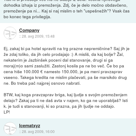
dohodka izhaja iz premoženja. Zdj, če je delo močno obdavčeno,
premoženje pa ni... Kaj si naj mislim o teh "uspešnežih"? Vsak čas
bo konec tega privilegija.
Company
::
28. avg 2009, 15:48
Ej, zakaj bi pa hotel spraviti na trg prazne nepremičnine? Saj jih je
že zdaj toliko, da jih celo prodajajo :) A misliš, da kaj bolje? Žal,
nekaterim je Jazbinšek poceni dal stanovanje, drugi si ga
moraj(m)o sami zaslužiti. Zastonj kosila pa ne bo več. Če bo pa
cena hiše 100.000 € namesto 150.000, je pa meni pravzaprav
vseeno. Takega kredita ne mislim plačevati, pa še marsikdo drug
ne. Bo treba pač najprej osnovo nabrati.
BTW, kaj koga pravzaprav briga, kaj ljudje s svojim premoženjem
delajo? Zakaj pa ti ne daš avta v najem, ko ga ne uporabljaš? Isti
k. je tudi s stanovanji, ki so prazna, pa jih ljudje ne oddajo.
LP!
Icematxyz
::
28. avg 2009, 16:00