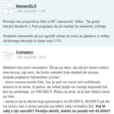
klemenSLO
::
28. avg 2009, 11:02
Pomoje ma povprečna hiša iz 80' mansardo 'viška'. Tja grejo
falirani študenti :) Pod pogojem da jim tastari to masardo zrihtajo.
Dodelati mansardo ali pa zgradit nekaj na novo je gledano z vidika
vloženega denarja in časa vsaj 1/10.
Company
::
28. avg 2009, 13:15
Nekateri ste prav neverjetni. Žal je pa tako, da sta pri stvari vedno
dva konca. saj vem, da bodo nekateri tule skakali do stropa,
ampak poglejmo hipotetičen primer:
- stara mamca proda hišo, ker je pač ne more več vzdrževati,
enemu iz te teme, ki jamra, da mladi ljudje ne morejo kupovati hiš,
ker so predrage, za 100.000 €. Roko na srce, to je kar dobra cena
za hišo
- sama si za ta denar kupi garsonjero za 60.000 €, 40.000 € pa da
na račun, ker s svojo penzijo pa lahko zdaj normalno živi.
Kaj bi
zdaj z njo naredili? Penzijo ukinili, dokler ne porabi teh 40.000€?