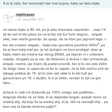
A to le zato, ker komunisti niso imel pojma, kako se dela bajte.
nightraven
::
27. avg 2009, 19:11
mi mamo bajto iz 80. let, pa je plac brezveze zapravlen... usaj 1/4
ali še več bi blo placa če ne bi blo tok kur*evih stopnic... ampak
okej. men starši govorijo, da upajo, da ne bom jaz zapravil tega, v
2
kar sta onadva vlagala... bajta ima uporabne površine 240m
, pa
če jo bom kdaj imel jaz, je tut slučajno ne bom prodajal. sicer je
bajta mislm da vredna kar okrog 200k€, pa čeprav ni v urbanem
naselju. drugače pa je res, da delavcev iz dneva v dan primankuje,
ampak, recimo, jaz imam cilj postat pravnik, ker si to res zelo želim
že dolgo časa. in upam da mi bo to uspelo. če bi bilo možno priti do
takega poklica do 18. let bi zelo rad videl in bi šel tudi jaz
garantirano pri 18. v službo, ki si jo želim, vendar to žal ne gre
tako...
država in naši vrli državniki pa 100% nimajo vse pošlihtan...
dvignejo davke ne za tiste, ki so dejansko bogati, ampak ravno za
srednji sloj, da bojo še ta srednji sloj, ki je, zbil na revnejši sloj... pa
kam nas ta banda državna pelje?!