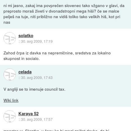
ni mi jasno, zakaj ima povprečen slovenec tako vžgano v glavi, da
preprosto moraš živeti v dvonadstropni mega hiši? če se malce
pelješ na tuje, niti približno ne vidiš toliko tako velikih hiš, kot pri
nas
solatko
::
30. avg 2009, 17:19
Zahod črpa iz davka na nepremičnine, sredstva za lokalno
skupnost in socialo.
celada
::
30. avg 2009, 17:43
V angliji se to imenuje council tax.
Wiki link
Karaya 52
::
30. avg 2009, 17:57
monster-x> Skratka, v času ko bi mogl znižat davke, da bi