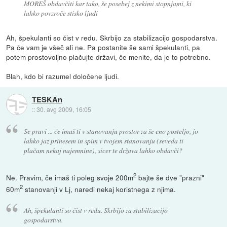
MOREŠ obdavčiti kar tako, še posebej z nekimi stopnjami, ki
lahko povzroče stisko ljudi
Ah, špekulanti so čist v redu. Skrbijo za stabilizacijo gospodarstva.
Pa če vam je všeč ali ne. Pa postanite še sami špekulanti, pa
potem prostovoljno plačujte državi, če menite, da je to potrebno.
Blah, kdo bi razumel določene ljudi.
TESKAn
::
30. avg 2009, 16:05
Se pravi ... če imaš ti v stanovanju prostor za še eno posteljo, jo
lahko jaz prinesem in spim v tvojem stanovanju (seveda ti
plačam nekaj najemnine), sicer te država lahko obdavči?
2
Ne. Pravim, če imaš ti poleg svoje 200m
bajte še dve "prazni"
2
60m
stanovanji v Lj, naredi nekaj koristnega z njima.
Ah, špekulanti so čist v redu. Skrbijo za stabilizacijo
gospodarstva.