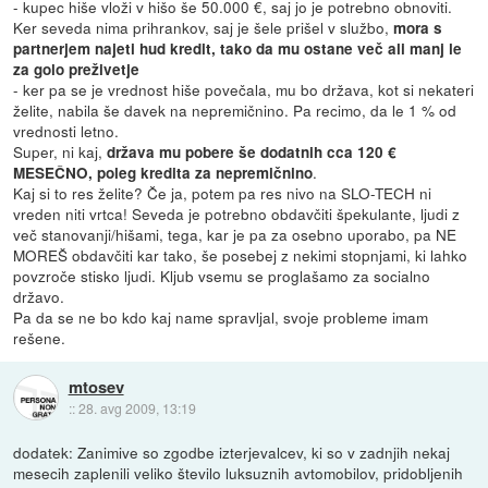
- kupec hiše vloži v hišo še 50.000 €, saj jo je potrebno obnoviti.
Ker seveda nima prihrankov, saj je šele prišel v službo,
mora s
partnerjem najeti hud kredit, tako da mu ostane več ali manj le
za golo preživetje
- ker pa se je vrednost hiše povečala, mu bo država, kot si nekateri
želite, nabila še davek na nepremičnino. Pa recimo, da le 1 % od
vrednosti letno.
Super, ni kaj,
država mu pobere še dodatnih cca 120 €
.
MESEČNO, poleg kredita za nepremičnino
Kaj si to res želite? Če ja, potem pa res nivo na SLO-TECH ni
vreden niti vrtca! Seveda je potrebno obdavčiti špekulante, ljudi z
več stanovanji/hišami, tega, kar je pa za osebno uporabo, pa NE
MOREŠ obdavčiti kar tako, še posebej z nekimi stopnjami, ki lahko
povzroče stisko ljudi. Kljub vsemu se proglašamo za socialno
državo.
Pa da se ne bo kdo kaj name spravljal, svoje probleme imam
rešene.
mtosev
::
28. avg 2009, 13:19
dodatek: Zanimive so zgodbe izterjevalcev, ki so v zadnjih nekaj
mesecih zaplenili veliko število luksuznih avtomobilov, pridobljenih