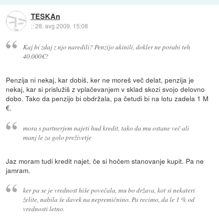
TESKAn
::
28. avg 2009, 15:08
Kaj bi zdaj z njo naredili? Penzijo ukinili, dokler ne porabi teh
40.000€?
Penzija ni nekaj, kar dobiš, ker ne moreš več delat, penzija je
nekaj, kar si prislužiš z vplačevanjem v sklad skozi svojo delovno
dobo. Tako da penzijo bi obdržala, pa četudi bi na lotu zadela 1 M
€.
mora s partnerjem najeti hud kredit, tako da mu ostane več ali
manj le za golo preživetje
Jaz moram tudi kredit najet, če si hočem stanovanje kupit. Pa ne
jamram.
ker pa se je vrednost hiše povečala, mu bo država, kot si nekateri
želite, nabila še davek na nepremičnino. Pa recimo, da le 1 % od
vrednosti letno.