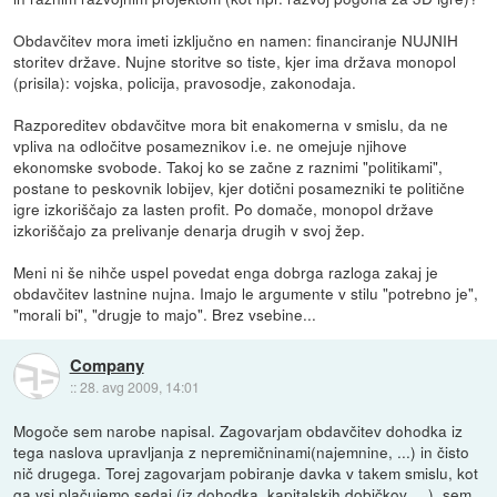
Obdavčitev mora imeti izključno en namen: financiranje NUJNIH
storitev države. Nujne storitve so tiste, kjer ima država monopol
(prisila): vojska, policija, pravosodje, zakonodaja.
Razporeditev obdavčitve mora bit enakomerna v smislu, da ne
vpliva na odločitve posameznikov i.e. ne omejuje njihove
ekonomske svobode. Takoj ko se začne z raznimi "politikami",
postane to peskovnik lobijev, kjer dotični posamezniki te politične
igre izkoriščajo za lasten profit. Po domače, monopol države
izkoriščajo za prelivanje denarja drugih v svoj žep.
Meni ni še nihče uspel povedat enga dobrga razloga zakaj je
obdavčitev lastnine nujna. Imajo le argumente v stilu "potrebno je",
"morali bi", "drugje to majo". Brez vsebine...
Company
::
28. avg 2009, 14:01
Mogoče sem narobe napisal. Zagovarjam obdavčitev dohodka iz
tega naslova upravljanja z nepremičninami(najemnine, ...) in čisto
nič drugega. Torej zagovarjam pobiranje davka v takem smislu, kot
ga vsi plačujemo sedaj (iz dohodka, kapitalskih dobičkov, ...), sem