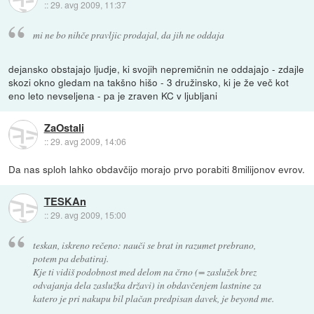
::
29. avg 2009, 11:37
mi ne bo nihče pravljic prodajal, da jih ne oddaja
dejansko obstajajo ljudje, ki svojih nepremičnin ne oddajajo - zdajle
skozi okno gledam na takšno hišo - 3 družinsko, ki je že več kot
eno leto nevseljena - pa je zraven KC v ljubljani
ZaOstali
::
29. avg 2009, 14:06
Da nas sploh lahko obdavčijo morajo prvo porabiti 8milijonov evrov.
TESKAn
::
29. avg 2009, 15:00
teskan, iskreno rečeno: nauči se brat in razumet prebrano,
potem pa debatiraj.
Kje ti vidiš podobnost med delom na črno (= zaslužek brez
odvajanja dela zaslužka državi) in obdavčenjem lastnine za
katero je pri nakupu bil plačan predpisan davek, je beyond me.