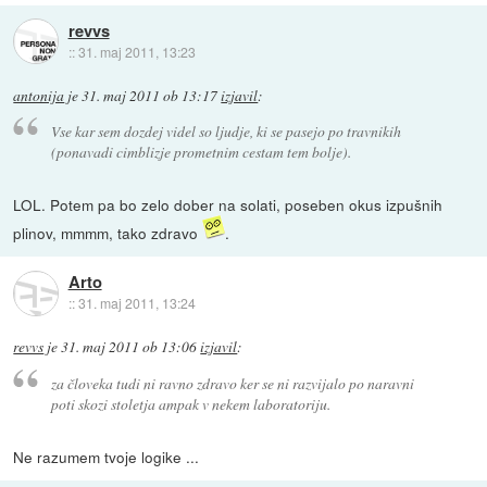
revvs
::
31. maj 2011, 13:23
antonija
je
31. maj 2011 ob 13:17
izjavil
:
Vse kar sem dozdej videl so ljudje, ki se pasejo po travnikih
(ponavadi cimblizje prometnim cestam tem bolje).
LOL. Potem pa bo zelo dober na solati, poseben okus izpušnih
plinov, mmmm, tako zdravo
.
Arto
::
31. maj 2011, 13:24
revvs
je
31. maj 2011 ob 13:06
izjavil
:
za človeka tudi ni ravno zdravo ker se ni razvijalo po naravni
poti skozi stoletja ampak v nekem laboratoriju.
Ne razumem tvoje logike ...