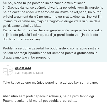
Še bolj slabo mi pa postane ko se začne omenjat lačne
črnčke,hudiča naj se začnejo ukvarjat z poljedelstvom,živinorejo itd
ne pa čakat na rdeči križ aeroplan da izvrže paket,sedaj bo okrog
priletel argument da nič ne raste, ne ga srat takšne rastline kot jih
imamo mi verjetno ne,imajo pa zagotovo druge vrste ki bi se dale
gojiti, samo zakaj pa bi....
Pa če že da pri njih reši težavo gensko spremenjene rastline kako
si jih bodo privoščili od korporacij,ja garali bodo za njih da bodo
dobili par gramov semen...
Problema se bomo zavedali ko bodo vrste ki so naravno rastle v
nekem področju izpodrinjene ter semena postala gromozansko
draga samo takrat bo prepozno.
guest #44
::
31. maj 2011, 13:38
Tako kot so zelene mušnice popolnoma zdrave ker so naravne.
Absolutno sem proti napačni birokraciji, ne pa proti tehnologiji.
Patentne zakone bi morali posodobit, preuredit,...