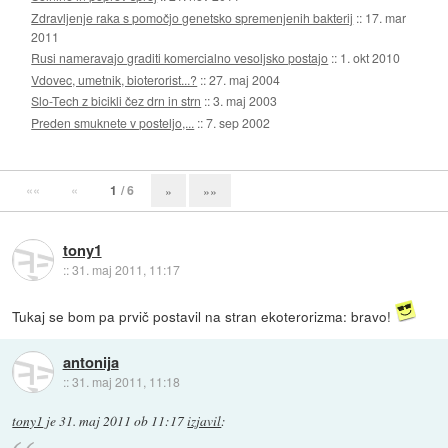
Zdravljenje raka s pomočjo genetsko spremenjenih bakterij
::
17. mar
2011
Rusi nameravajo graditi komercialno vesoljsko postajo
::
1. okt 2010
Vdovec, umetnik, bioterorist...?
::
27. maj 2004
Slo-Tech z bicikli čez drn in strn
::
3. maj 2003
Preden smuknete v posteljo,...
::
7. sep 2002
««
«
1
/ 6
»
»»
tony1
::
31. maj 2011, 11:17
Tukaj se bom pa prvič postavil na stran ekoterorizma: bravo!
antonija
::
31. maj 2011, 11:18
tony1
je
31. maj 2011 ob 11:17
izjavil
: