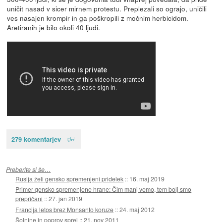
uničit nasad v sicer mirnem protestu. Preplezali so ograjo, uničili
ves nasajen krompir in ga poškropili z močnim herbicidom.
Aretiranih je bilo okoli 40 ljudi.
279 komentarjev
Preberite si še…
Rusija želi gensko spremenjeni pridelek
::
16. maj 2019
Primer gensko spremenjene hrane: Čim manj vemo, tem bolj smo
prepričani
::
27. jan 2019
Francija letos brez Monsanto koruze
::
24. maj 2012
Šolnine in poprov sprej
::
21. nov 2011