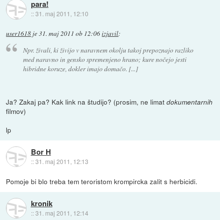
para!
::
31. maj 2011, 12:10
user1618
je
31. maj 2011 ob 12:06
izjavil
:
Npr. živali, ki živijo v naravnem okolju takoj prepoznajo razliko
med naravno in gensko spremenjeno hrano; kure nočejo jesti
hibridne koruze, dokler imajo domačo. [...]
Ja? Zakaj pa? Kak link na študijo? (prosim, ne limat
dokumentarnih
filmov)
lp
Bor H
::
31. maj 2011, 12:13
Pomoje bi blo treba tem teroristom krompircka zalit s herbicidi.
kronik
::
31. maj 2011, 12:14