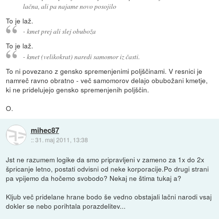
lačna, ali pa najame novo posojilo
To je laž.
- kmet prej ali slej obuboža
To je laž.
- kmet (velikokrat) naredi samomor iz časti.
To ni povezano z gensko spremenjenimi poljščinami. V resnici je
namreč ravno obratno - več samomorov delajo obubožani kmetje,
ki ne pridelujejo gensko spremenjenih poljščin.
O.
mihec87
::
31. maj 2011, 13:38
Jst ne razumem logike da smo pripravljeni v zameno za 1x do 2x
špricanje letno, postati odvisni od neke korporacije.Po drugi strani
pa vpijemo da hočemo svobodo? Nekaj ne štima tukaj a?
Kljub več pridelane hrane bodo še vedno obstajali lačni narodi vsaj
dokler se nebo porihtala porazdelitev...