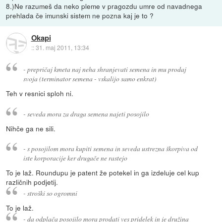
8.)Ne razumeš da neko pleme v pragozdu umre od navadnega
prehlada če imunski sistem ne pozna kaj je to ?
Okapi
::
31. maj 2011, 13:34
- prepričaj kmeta naj neha shranjevati semena in mu prodaj
svoja (terminator semena - vskalijo samo enkrat)
Teh v resnici sploh ni.
- seveda mora za draga semena najeti posojilo
Nihče ga ne sili.
- s posojilom mora kupiti semena in seveda ustrezna škorpiva od
iste korporacije ker drugače ne rastejo
To je laž. Roundupu je patent že potekel in ga izdeluje cel kup
različnih podjetij.
- stroški so ogromni
To je laž.
- da odplača posojilo mora prodati ves pridelek in je družina