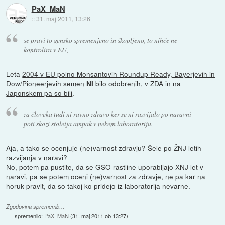
PaX_MaN
::
31. maj 2011, 13:26
se pravi to gensko spremenjeno in škopljeno, to nihče ne
kontrolira v EU,
Leta
2004 v EU polno Monsantovih Roundup Ready, Bayerjevih in
Dow/Pioneerjevih semen
bilo odobrenih, v ZDA in na
NI
Japonskem pa so bili
.
za človeka tudi ni ravno zdravo ker se ni razvijalo po naravni
poti skozi stoletja ampak v nekem laboratoriju.
Aja, a tako se ocenjuje (ne)varnost zdravju? Šele po ŽNJ letih
razvijanja v naravi?
No, potem pa pustite, da se GSO rastline uporabljajo XNJ let v
naravi, pa se potem oceni (ne)varnost za zdravje, ne pa kar na
horuk pravit, da so takoj ko pridejo iz laboratorija nevarne.
Zgodovina sprememb…
spremenilo:
PaX_MaN
(
31. maj 2011 ob 13:27
)