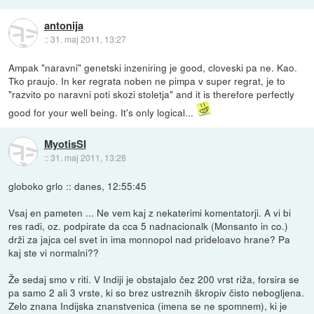
antonija
::
31. maj 2011, 13:27
Ampak "naravni" genetski inzeniring je good, cloveski pa ne. Kao.
Tko praujo. In ker regrata noben ne pimpa v super regrat, je to
"razvito po naravni poti skozi stoletja" and it is therefore perfectly
good for your well being. It's only logical...
MyotisSI
::
31. maj 2011, 13:28
globoko grlo :: danes, 12:55:45
Vsaj en pameten ... Ne vem kaj z nekaterimi komentatorji. A vi bi
res radi, oz. podpirate da cca 5 nadnacionalk (Monsanto in co.)
drži za jajca cel svet in ima monnopol nad prideloavo hrane? Pa
kaj ste vi normalni??
Že sedaj smo v riti. V Indiji je obstajalo čez 200 vrst riža, forsira se
pa samo 2 ali 3 vrste, ki so brez ustreznih škropiv čisto nebogljena.
Zelo znana Indijska znanstvenica (imena se ne spomnem), ki je