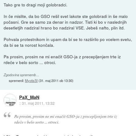
Tako gre to dragi moji golobradci.
In če mislite, da bo GSO rešil svet lakote ste golobradi in še malo
počasni. Gre se samo za denar in nadzor. Tisti ki bo v naslednjih
desetletjih nadziral hrano bo nadziral VSE. Jebeš nafto, plin itd.
Pohvala protestnikom in upam da bi se to razširilo po vcelem svetu,
da bi se ta norost končala.
Pa prosim, prosim ne mi enačit GSO-ja z precepljenjem trte iz
rdeče v belo sorto ... otroci.
Zgodovina sprememb…
spremenil:
MyotisSI
(
31. maj 2011 ob 13:30
)
PaX_MaN
::
31. maj 2011, 13:32
Pa prosim, prosim ne mi enačit GSO-ja z precepljenjem trte iz
rdeče v belo sorto ... otroci.