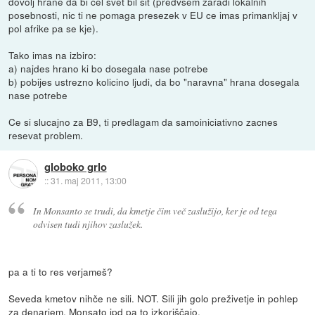
dovolj hrane da bi cel svet bil sit (predvsem zaradi lokalnih
posebnosti, nic ti ne pomaga presezek v EU ce imas primankljaj v
pol afrike pa se kje).
Tako imas na izbiro:
a) najdes hrano ki bo dosegala nase potrebe
b) pobijes ustrezno kolicino ljudi, da bo "naravna" hrana dosegala
nase potrebe
Ce si slucajno za B9, ti predlagam da samoiniciativno zacnes
resevat problem.
globoko grlo
::
31. maj 2011, 13:00
In Monsanto se trudi, da kmetje čim več zaslužijo, ker je od tega
odvisen tudi njihov zaslužek.
pa a ti to res verjameš?
Seveda kmetov nihče ne sili. NOT. Sili jih golo preživetje in pohlep
za denarjem, Monsato ipd pa to izkoriščajo.