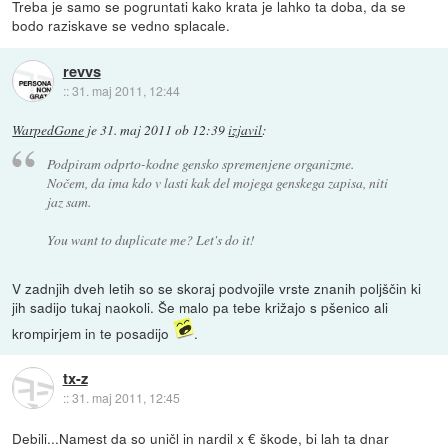
Treba je samo se pogruntati kako krata je lahko ta doba, da se
bodo raziskave se vedno splacale.
revvs
::
31. maj 2011, 12:44
WarpedGone
je
31. maj 2011 ob 12:39
izjavil
:
Podpiram odprto-kodne gensko spremenjene organizme.
Nočem, da ima kdo v lasti kak del mojega genskega zapisa, niti
jaz sam.
You want to duplicate me? Let's do it!
V zadnjih dveh letih so se skoraj podvojile vrste znanih poljščin ki
jih sadijo tukaj naokoli. Še malo pa tebe križajo s pšenico ali
krompirjem in te posadijo
.
tx-z
::
31. maj 2011, 12:45
Debili...Namest da so uničl in nardil x € škode, bi lah ta dnar