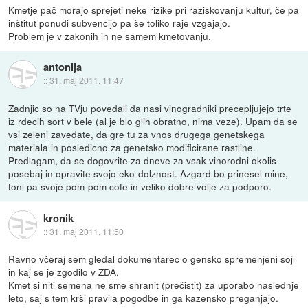
Kmetje pač morajo sprejeti neke rizike pri raziskovanju kultur, če pa
inštitut ponudi subvencijo pa še toliko raje vzgajajo.
Problem je v zakonih in ne samem kmetovanju.
antonija
::
31. maj 2011, 11:47
Zadnjic so na TVju povedali da nasi vinogradniki precepljujejo trte
iz rdecih sort v bele (al je blo glih obratno, nima veze). Upam da se
vsi zeleni zavedate, da gre tu za vnos drugega genetskega
materiala in posledicno za genetsko modificirane rastline.
Predlagam, da se dogovrite za dneve za vsak vinorodni okolis
posebaj in opravite svojo eko-dolznost. Azgard bo prinesel mine,
toni pa svoje pom-pom cofe in veliko dobre volje za podporo.
kronik
::
31. maj 2011, 11:50
Ravno včeraj sem gledal dokumentarec o gensko spremenjeni soji
in kaj se je zgodilo v ZDA.
Kmet si niti semena ne sme shranit (prečistit) za uporabo naslednje
leto, saj s tem krši pravila pogodbe in ga kazensko preganjajo.