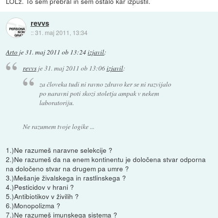
LOLz. To sem prebral in sem ostalo kar izpustil.
revvs
::
31. maj 2011, 13:34
Arto
je
31. maj 2011 ob 13:24
izjavil
:
revvs
je
31. maj 2011 ob 13:06
izjavil
:
za človeka tudi ni ravno zdravo ker se ni razvijalo
po naravni poti skozi stoletja ampak v nekem
laboratoriju.
Ne razumem tvoje logike ...
1.)Ne razumeš naravne selekcije ?
2.)Ne razumeš da na enem kontinentu je določena stvar odporna
na določeno stvar na drugem pa umre ?
3.)Mešanje živalskega in rastlinskega ?
4.)Pesticidov v hrani ?
5.)Antibiotikov v živilih ?
6.)Monopolizma ?
7.)Ne razumeš imunskega sistema ?