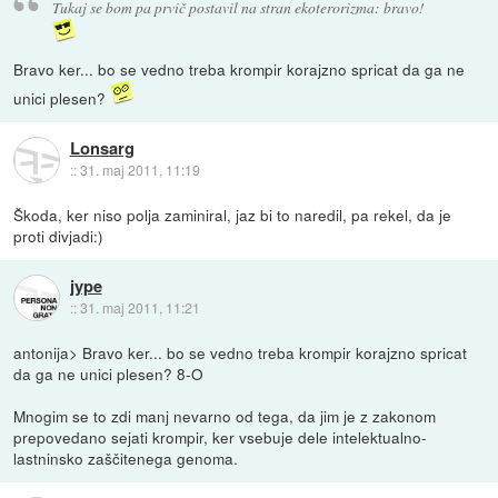
Tukaj se bom pa prvič postavil na stran ekoterorizma: bravo!
Bravo ker... bo se vedno treba krompir korajzno spricat da ga ne
unici plesen?
Lonsarg
::
31. maj 2011, 11:19
Škoda, ker niso polja zaminiral, jaz bi to naredil, pa rekel, da je
proti divjadi:)
jype
::
31. maj 2011, 11:21
antonija> Bravo ker... bo se vedno treba krompir korajzno spricat
da ga ne unici plesen? 8-O
Mnogim se to zdi manj nevarno od tega, da jim je z zakonom
prepovedano sejati krompir, ker vsebuje dele intelektualno-
lastninsko zaščitenega genoma.