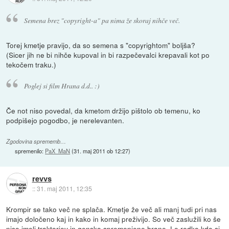
Semena brez "copyright-a" pa nima že skoraj nihče več.
Torej kmetje pravijo, da so semena s "copyrightom" boljša?
(Sicer jih ne bi nihče kupoval in bi razpečevalci krepavali kot po
tekočem traku.)
Poglej si film Hrana d.d.. :)
Če not niso povedal, da kmetom držijo pištolo ob temenu, ko
podpišejo pogodbo, je nerelevanten.
Zgodovina sprememb…
spremenilo:
PaX_MaN
(
31. maj 2011 ob 12:27
)
revvs
::
31. maj 2011, 12:35
Krompir se tako več ne splača. Kmetje že več ali manj tudi pri nas
imajo določeno kaj in kako in komaj preživijo. So več zaslužili ko še
niso imeli traktorjev in gensko spremenjene hrane. Le redko kdo si