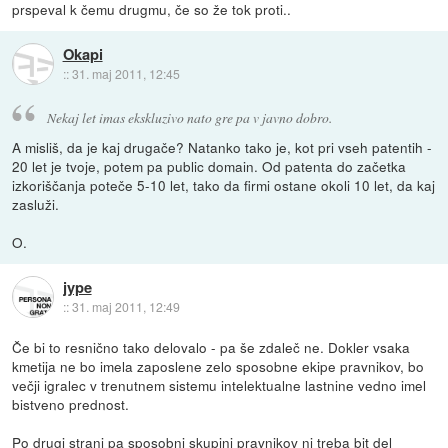
prspeval k čemu drugmu, če so že tok proti..
Okapi
::
31. maj 2011, 12:45
Nekaj let imas ekskluzivo nato gre pa v javno dobro.
A misliš, da je kaj drugače? Natanko tako je, kot pri vseh patentih -
20 let je tvoje, potem pa public domain. Od patenta do začetka
izkoriščanja poteče 5-10 let, tako da firmi ostane okoli 10 let, da kaj
zasluži.
O.
jype
::
31. maj 2011, 12:49
Če bi to resnično tako delovalo - pa še zdaleč ne. Dokler vsaka
kmetija ne bo imela zaposlene zelo sposobne ekipe pravnikov, bo
večji igralec v trenutnem sistemu intelektualne lastnine vedno imel
bistveno prednost.
Po drugi strani pa sposobni skupini pravnikov ni treba bit del