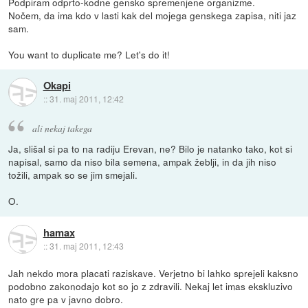
Podpiram odprto-kodne gensko spremenjene organizme.
Nočem, da ima kdo v lasti kak del mojega genskega zapisa, niti jaz
sam.
You want to duplicate me? Let's do it!
Okapi
::
31. maj 2011, 12:42
ali nekaj takega
Ja, slišal si pa to na radiju Erevan, ne? Bilo je natanko tako, kot si
napisal, samo da niso bila semena, ampak žeblji, in da jih niso
tožili, ampak so se jim smejali.
O.
hamax
::
31. maj 2011, 12:43
Jah nekdo mora placati raziskave. Verjetno bi lahko sprejeli kaksno
podobno zakonodajo kot so jo z zdravili. Nekaj let imas ekskluzivo
nato gre pa v javno dobro.