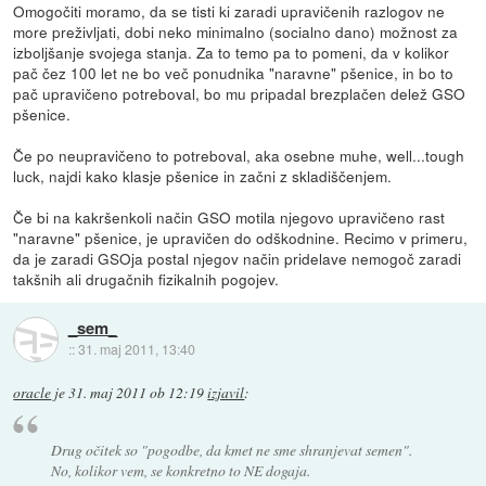
Omogočiti moramo, da se tisti ki zaradi upravičenih razlogov ne
more preživljati, dobi neko minimalno (socialno dano) možnost za
izboljšanje svojega stanja. Za to temo pa to pomeni, da v kolikor
pač čez 100 let ne bo več ponudnika "naravne" pšenice, in bo to
pač upravičeno potreboval, bo mu pripadal brezplačen delež GSO
pšenice.
Če po neupravičeno to potreboval, aka osebne muhe, well...tough
luck, najdi kako klasje pšenice in začni z skladiščenjem.
Če bi na kakršenkoli način GSO motila njegovo upravičeno rast
"naravne" pšenice, je upravičen do odškodnine. Recimo v primeru,
da je zaradi GSOja postal njegov način pridelave nemogoč zaradi
takšnih ali drugačnih fizikalnih pogojev.
_sem_
::
31. maj 2011, 13:40
oracle
je
31. maj 2011 ob 12:19
izjavil
:
Drug očitek so "pogodbe, da kmet ne sme shranjevat semen".
No, kolikor vem, se konkretno to NE dogaja.