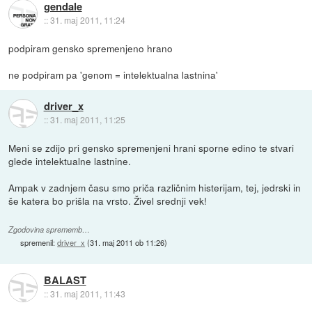
gendale
::
31. maj 2011, 11:24
podpiram gensko spremenjeno hrano
ne podpiram pa 'genom = intelektualna lastnina'
driver_x
::
31. maj 2011, 11:25
Meni se zdijo pri gensko spremenjeni hrani sporne edino te stvari
glede intelektualne lastnine.
Ampak v zadnjem času smo priča različnim histerijam, tej, jedrski in
še katera bo prišla na vrsto. Živel srednji vek!
Zgodovina sprememb…
spremenil:
driver_x
(
31. maj 2011 ob 11:26
)
BALAST
::
31. maj 2011, 11:43