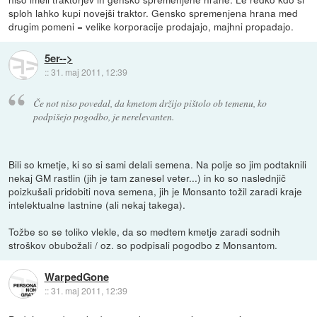
sploh lahko kupi novejši traktor. Gensko spremenjena hrana med
drugim pomeni = velike korporacije prodajajo, majhni propadajo.
5er-->
::
31. maj 2011, 12:39
Če not niso povedal, da kmetom držijo pištolo ob temenu, ko
podpišejo pogodbo, je nerelevanten.
Bili so kmetje, ki so si sami delali semena. Na polje so jim podtaknili
nekaj GM rastlin (jih je tam zanesel veter...) in ko so naslednjič
poizkušali pridobiti nova semena, jih je Monsanto tožil zaradi kraje
intelektualne lastnine (ali nekaj takega).
Tožbe so se toliko vlekle, da so medtem kmetje zaradi sodnih
stroškov obubožali / oz. so podpisali pogodbo z Monsantom.
WarpedGone
::
31. maj 2011, 12:39