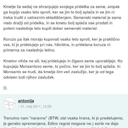
Kmetje že sedaj ne shranjujejo svojega pridelka za seme, ampak
ga kupijo vsako leto sproti, ker se jim to bolj splača in se jim ni
treba trudit z ustreznim skladiščenjem. Semenski material je samo
malo dražji od pridelka, in se kmetu bolj splača vse prodati in
potem naslednje leto kupiti dober semenski material.
Koruzo pa itak morajo kupovati vsako leto sproti, ker je praktično
vsa, ki jo pridelujejo pri nas, hibridna, in pridelana koruza ni
primerna za naslednjo letino.
Kmetov nihče ne sili, kaj pridelujejo in čigavo seme uporabljajo. Ko
kupujejo Monsantovo seme, to počno, ker se jim to bolj splača. In
Monsanto se trudi, da kmetje čim več zaslužijo, ker je od tega
odvisen tudi njihov zaslužek.
O.
antonija
::
31. maj 2011, 12:59
Trenutno nam "naravne" (BTW, cist vsaka hrana, ki jo predelujemo,
je gensko spremenjena. Edino regrat mogoce ne.) sorte ne dajo