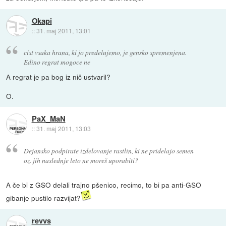
Okapi
::
31. maj 2011, 13:01
cist vsaka hrana, ki jo predelujemo, je gensko spremenjena.
Edino regrat mogoce ne
A regrat je pa bog iz nič ustvaril?
O.
PaX_MaN
::
31. maj 2011, 13:03
Dejansko podpirate izdelovanje rastlin, ki ne pridelajo semen
oz. jih naslednje leto ne moreš uporabiti?
A če bi z GSO delali trajno pšenico, recimo, to bi pa anti-GSO
gibanje pustilo razvijat?
revvs