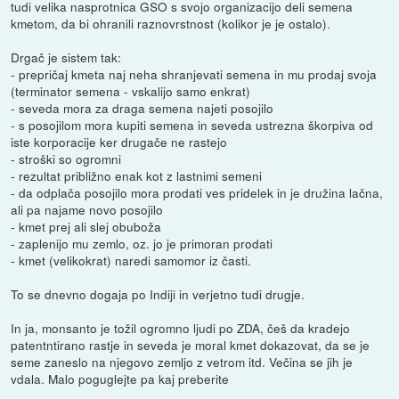
tudi velika nasprotnica GSO s svojo organizacijo deli semena
kmetom, da bi ohranili raznovrstnost (kolikor je je ostalo).
Drgač je sistem tak:
- prepričaj kmeta naj neha shranjevati semena in mu prodaj svoja
(terminator semena - vskalijo samo enkrat)
- seveda mora za draga semena najeti posojilo
- s posojilom mora kupiti semena in seveda ustrezna škorpiva od
iste korporacije ker drugače ne rastejo
- stroški so ogromni
- rezultat približno enak kot z lastnimi semeni
- da odplača posojilo mora prodati ves pridelek in je družina lačna,
ali pa najame novo posojilo
- kmet prej ali slej obuboža
- zaplenijo mu zemlo, oz. jo je primoran prodati
- kmet (velikokrat) naredi samomor iz časti.
To se dnevno dogaja po Indiji in verjetno tudi drugje.
In ja, monsanto je tožil ogromno ljudi po ZDA, češ da kradejo
patentntirano rastje in seveda je moral kmet dokazovat, da se je
seme zaneslo na njegovo zemljo z vetrom itd. Večina se jih je
vdala. Malo poguglejte pa kaj preberite