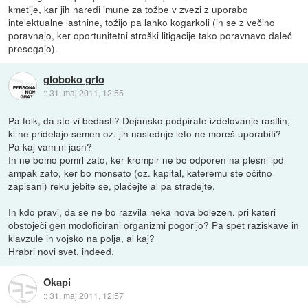
kmetije, kar jih naredi imune za tožbe v zvezi z uporabo
intelektualne lastnine, tožijo pa lahko kogarkoli (in se z večino
poravnajo, ker oportunitetni stroški litigacije tako poravnavo daleč
presegajo).
globoko grlo
::
31. maj 2011, 12:55
Pa folk, da ste vi bedasti? Dejansko podpirate izdelovanje rastlin,
ki ne pridelajo semen oz. jih naslednje leto ne moreš uporabiti?
Pa kaj vam ni jasn?
In ne bomo pomrl zato, ker krompir ne bo odporen na plesni ipd
ampak zato, ker bo monsato (oz. kapital, kateremu ste očitno
zapisani) reku jebite se, plačejte al pa stradejte.
In kdo pravi, da se ne bo razvila neka nova bolezen, pri kateri
obstoječi gen modoficirani organizmi pogorijo? Pa spet raziskave in
klavzule in vojsko na polja, al kaj?
Hrabri novi svet, indeed.
Okapi
::
31. maj 2011, 12:57