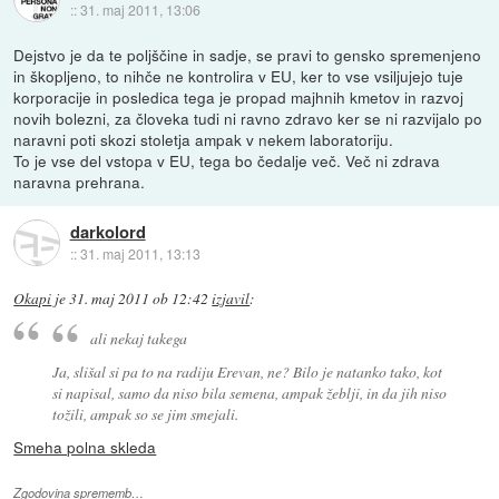
::
31. maj 2011, 13:06
Dejstvo je da te poljščine in sadje, se pravi to gensko spremenjeno
in škopljeno, to nihče ne kontrolira v EU, ker to vse vsiljujejo tuje
korporacije in posledica tega je propad majhnih kmetov in razvoj
novih bolezni, za človeka tudi ni ravno zdravo ker se ni razvijalo po
naravni poti skozi stoletja ampak v nekem laboratoriju.
To je vse del vstopa v EU, tega bo čedalje več. Več ni zdrava
naravna prehrana.
darkolord
::
31. maj 2011, 13:13
Okapi
je
31. maj 2011 ob 12:42
izjavil
:
ali nekaj takega
Ja, slišal si pa to na radiju Erevan, ne? Bilo je natanko tako, kot
si napisal, samo da niso bila semena, ampak žeblji, in da jih niso
tožili, ampak so se jim smejali.
Smeha polna skleda
Zgodovina sprememb…