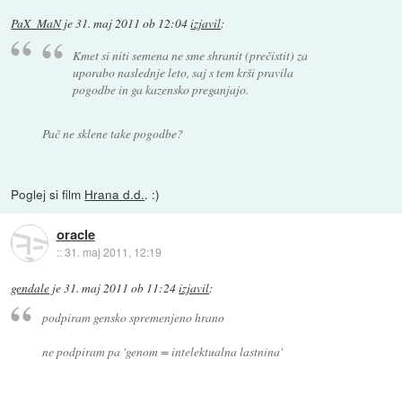
PaX_MaN
je
31. maj 2011 ob 12:04
izjavil
:
Kmet si niti semena ne sme shranit (prečistit) za
uporabo naslednje leto, saj s tem krši pravila
pogodbe in ga kazensko preganjajo.
Pač ne sklene take pogodbe?
Poglej si film
Hrana d.d.
. :)
oracle
::
31. maj 2011, 12:19
gendale
je
31. maj 2011 ob 11:24
izjavil
:
podpiram gensko spremenjeno hrano
ne podpiram pa 'genom = intelektualna lastnina'