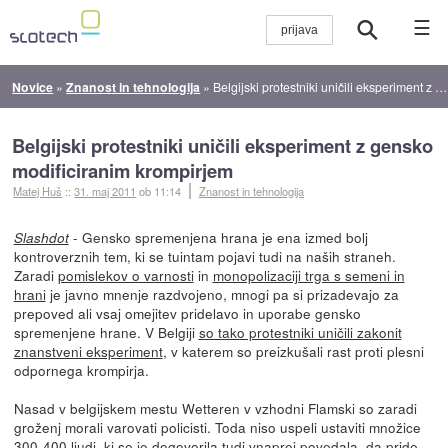
☰
Novice
»
Znanost in tehnologija
»
Belgijski protestniki uničili eksperiment z gensko modificiranim krompirjem
Belgijski protestniki uničili eksperiment z gensko
modificiranim krompirjem
Matej Huš
::
31. maj 2011
ob 11:14
Znanost in tehnologija
- Gensko spremenjena hrana je ena izmed bolj
Slashdot
kontroverznih tem, ki se tuintam pojavi tudi na naših straneh.
Zaradi
pomislekov o varnosti
in
monopolizaciji trga s semeni in
hrani
je javno mnenje razdvojeno, mnogi pa si prizadevajo za
prepoved ali vsaj omejitev pridelavo in uporabe gensko
spremenjene hrane. V Belgiji
so tako protestniki uničili zakonit
znanstveni eksperiment
, v katerem so preizkušali rast proti plesni
odpornega krompirja.
Nasad v belgijskem mestu Wetteren v vzhodni Flamski so zaradi
groženj morali varovati policisti. Toda niso uspeli ustaviti množice
300-400 ljudi, ki se je dogovorila tudi vnaprej povedala, da pride