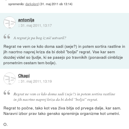
spremenilo:
darkolord
(
31. maj 2011 ob 13:14
)
antonija
::
31. maj 2011, 13:17
A regrat je pa bog iz nič ustvaril?
Regrat ne vem ce kdo doma sadi (seje?) in potem sortira rastline in
jih nacrtno naprej kriza da bi dobil "boljsi" regrat. Vse kar sem
dozdej videl so ljudje, ki se pasejo po travnikih (ponavadi cimblizje
prometnim cestam tem bolje).
Okapi
::
31. maj 2011, 13:19
Regrat ne vem ce kdo doma sadi (seje?) in potem sortira rastline
in jih nacrtno naprej kriza da bi dobil "boljsi" regrat.
Regrat to počne, tako kot vsa živa bitja od prvega dalje, kar sam.
Naravni izbor prav tako gensko spreminja organizme kot umetni.
O.