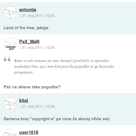
antonija
::
31. maj 2011, 12:04
Land of the free, jebiga.
PaX_MaN
::
31. maj 2011, 12:04
Kmet si niti semena ne sme shranit (prečistit) za uporabo
naslednje leto, saj s tem krši pravila pogodbe in ga kazensko
preganjajo.
Pač ne sklene take pogodbe?
kitaj
::
31. maj 2011, 12:04
Semena brez "copyright-a" pa nima že skoraj nihče več.
user1618