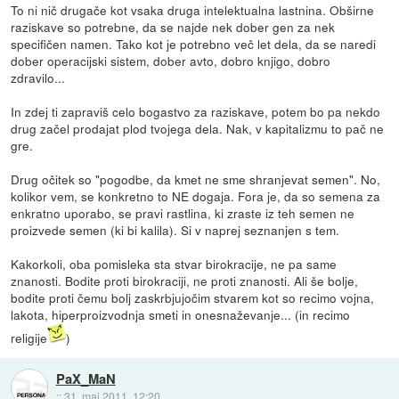
To ni nič drugače kot vsaka druga intelektualna lastnina. Obširne
raziskave so potrebne, da se najde nek dober gen za nek
specifičen namen. Tako kot je potrebno več let dela, da se naredi
dober operacijski sistem, dober avto, dobro knjigo, dobro
zdravilo...
In zdej ti zapraviš celo bogastvo za raziskave, potem bo pa nekdo
drug začel prodajat plod tvojega dela. Nak, v kapitalizmu to pač ne
gre.
Drug očitek so "pogodbe, da kmet ne sme shranjevat semen". No,
kolikor vem, se konkretno to NE dogaja. Fora je, da so semena za
enkratno uporabo, se pravi rastlina, ki zraste iz teh semen ne
proizvede semen (ki bi kalila). Si v naprej seznanjen s tem.
Kakorkoli, oba pomisleka sta stvar birokracije, ne pa same
znanosti. Bodite proti birokraciji, ne proti znanosti. Ali še bolje,
bodite proti čemu bolj zaskrbjujočim stvarem kot so recimo vojna,
lakota, hiperproizvodnja smeti in onesnaževanje... (in recimo
religije
)
PaX_MaN
::
31. maj 2011, 12:20