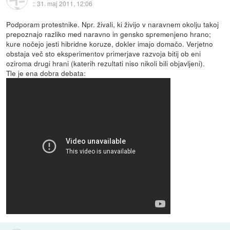
::
31. maj 2011, 12:06
Podporam protestnike. Npr. živali, ki živijo v naravnem okolju takoj
prepoznajo razliko med naravno in gensko spremenjeno hrano;
kure nočejo jesti hibridne koruze, dokler imajo domačo. Verjetno
obstaja več sto eksperimentov primerjave razvoja bitij ob eni
oziroma drugi hrani (katerih rezultati niso nikoli bili objavljeni).
Tle je ena dobra debata: